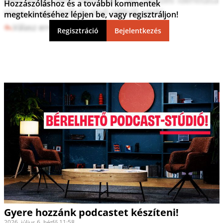
Hozzászóláshoz és a további kommentek
sincs. Ő egy múlt és jövő nélküli senki.
megtekintéséhez lépjen be, vagy regisztráljon!
Válasz erre
8
1
Regisztráció
Bejelentkezés
Gyere hozzánk podcastet készíteni!
2026. július 6. hétfő 11:58