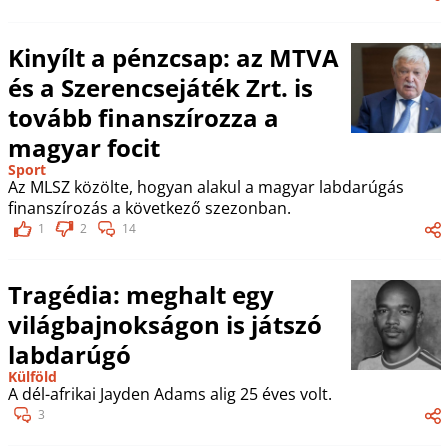
Kinyílt a pénzcsap: az MTVA
és a Szerencsejáték Zrt. is
tovább finanszírozza a
magyar focit
Sport
Az MLSZ közölte, hogyan alakul a magyar labdarúgás
finanszírozás a következő szezonban.
1
2
14
Tragédia: meghalt egy
világbajnokságon is játszó
labdarúgó
Külföld
A dél-afrikai Jayden Adams alig 25 éves volt.
3