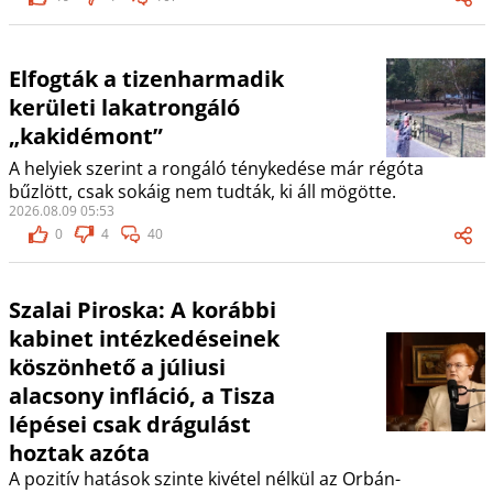
Elfogták a tizenharmadik
kerületi lakatrongáló
„kakidémont”
A helyiek szerint a rongáló ténykedése már régóta
bűzlött, csak sokáig nem tudták, ki áll mögötte.
2026.08.09 05:53
0
4
40
Szalai Piroska: A korábbi
kabinet intézkedéseinek
köszönhető a júliusi
alacsony infláció, a Tisza
lépései csak drágulást
hoztak azóta
A pozitív hatások szinte kivétel nélkül az Orbán-