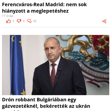
Ferencváros-Real Madrid: nem sok
hiányzott a meglepetéshez
17 órája
3
0
42
Drón robbant Bulgáriában egy
gázvezetéknél, bekérették az ukrán