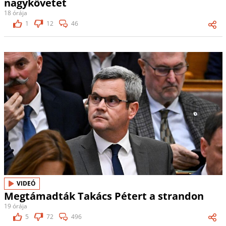
nagykövetet
18 órája
1
12
46
VIDEÓ
Megtámadták Takács Pétert a strandon
19 órája
5
72
496