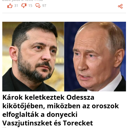
31
15
97
Károk keletkeztek Odessza
kikötőjében, miközben az oroszok
elfoglalták a donyecki
Vaszjutinszket és Torecket