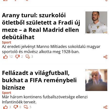
Arany turul: szurkolói
ötletből született a Fradi új
meze – a Real Madrid ellen
debütálhat
Sport
Az eredeti jelvényt Manno Miltiades sokoldalú magyar
sportoló és művész alkotta meg 1928-ban.
12
2
3
Fellázadt a világfutball,
bukhat a FIFA reménybeli
biznisze
Sport
Már három kontinens futballszövetsége ellenzi
Infantinóék terveit.
3
0
5