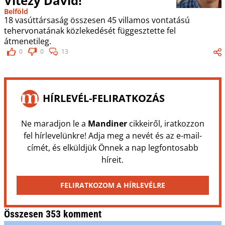
Vitézy Dávid!
Belföld
18 vasúttársaság összesen 45 villamos vontatású
tehervonatának közlekedését függesztette fel
átmenetileg.
0
0
13
HÍRLEVÉL-FELIRATKOZÁS
Ne maradjon le a
Mandiner
cikkeiről, iratkozzon
fel hírlevelünkre! Adja meg a nevét és az e-mail-
címét, és elküldjük Önnek a nap legfontosabb
híreit.
FELIRATKOZOM A HÍRLEVÉLRE
Összesen 353 komment