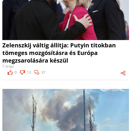
Zelenszkij váltig állítja: Putyin titokban
tömeges mozgósításra és Európa
megzsarolására készül
7 órája
0
13
37