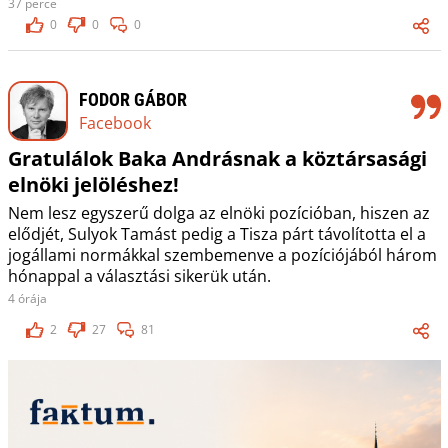
37 perce
0
0
0
FODOR GÁBOR
Facebook
Gratulálok Baka Andrásnak a köztársasági
elnöki jelöléshez!
Nem lesz egyszerű dolga az elnöki pozícióban, hiszen az
elődjét, Sulyok Tamást pedig a Tisza párt távolította el a
jogállami normákkal szembemenve a pozíciójából három
hónappal a választási sikerük után.
4 órája
2
27
81