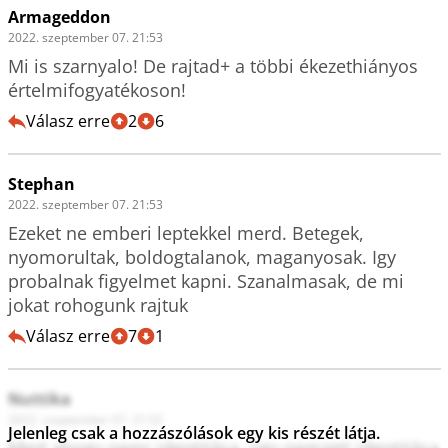
Armageddon
2022. szeptember 07. 21:53
Mi is szarnyalo! De rajtad+ a többi ékezethiányos 
értelmifogyatékoson!
Válasz erre
2
6
Stephan
2022. szeptember 07. 21:53
Ezeket ne emberi leptekkel merd. Betegek, 
nyomorultak, boldogtalanok, maganyosak. Igy 
probalnak figyelmet kapni. Szanalmasak, de mi 
jokat rohogunk rajtuk
Válasz erre
7
1
Nuttika
2022. szeptember 07. 21:52
Jelenleg csak a hozzászólások egy kis részét látja.
Mert ahogy nemi identitása, úgy nemzeti identitása 