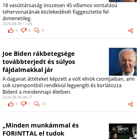
18 vasúttársaság összesen 45 villamos vontatású
tehervonatának közlekedését függesztette fel
átmenetileg.
2026.08.09 11:46
0
0
4
Joe Biden rákbetegsége
továbbterjedt és súlyos
fájdalmakkal jár
A daganat áttéteket képzett a volt elnök csontjaiban, ami
sok szempontból rendkívül legyengíti és korlátozza
Bident a mindennapi életben.
2026.08.09 09:17
1
1
13
„Minden munkámmal és
FORINTTAL el tudok