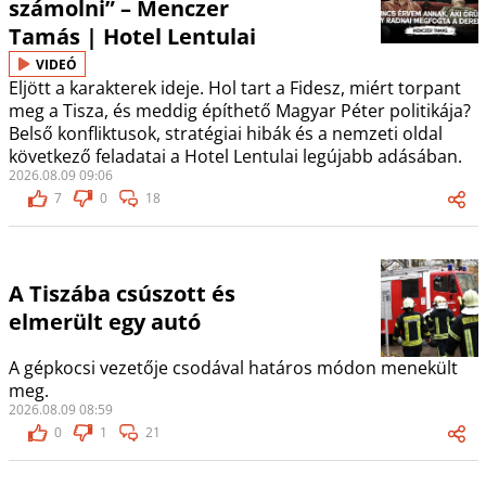
számolni” – Menczer
Tamás | Hotel Lentulai
VIDEÓ
Eljött a karakterek ideje. Hol tart a Fidesz, miért torpant
meg a Tisza, és meddig építhető Magyar Péter politikája?
Belső konfliktusok, stratégiai hibák és a nemzeti oldal
következő feladatai a Hotel Lentulai legújabb adásában.
2026.08.09 09:06
7
0
18
A Tiszába csúszott és
elmerült egy autó
A gépkocsi vezetője csodával határos módon menekült
meg.
2026.08.09 08:59
0
1
21