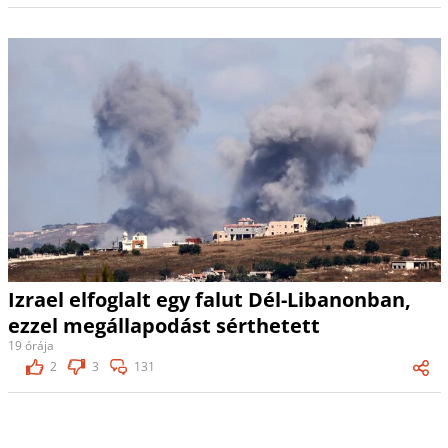
Izrael elfoglalt egy falut Dél-Libanonban,
ezzel megállapodást sérthetett
19 órája
2
3
131