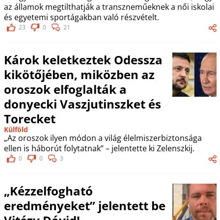
az államok megtilthatják a transzneműeknek a női iskolai
és egyetemi sportágakban való részvételt.
23
0
21
Károk keletkeztek Odessza
kikötőjében, miközben az
oroszok elfoglalták a
donyecki Vaszjutinszket és
Torecket
Külföld
„Az oroszok ilyen módon a világ élelmiszerbiztonsága
ellen is háborút folytatnak” – jelentette ki Zelenszkij.
0
0
3
„Kézzelfogható
eredményeket” jelentett be