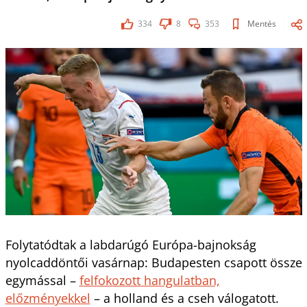
334
8
353
Mentés
Folytatódtak a labdarúgó Európa-bajnokság
nyolcaddöntői vasárnap: Budapesten csapott össze
egymással –
felfokozott hangulatban,
előzményekkel
– a holland és a cseh válogatott.