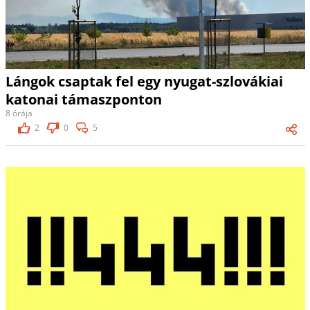
Lángok csaptak fel egy nyugat-szlovákiai
katonai támaszponton
8 órája
2
0
5