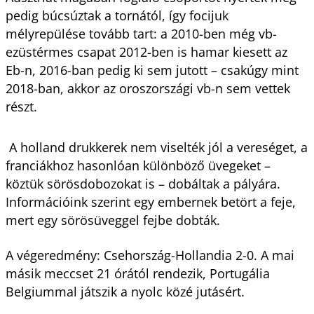
pedig búcsúztak a tornától, így focijuk
mélyrepülése tovább tart: a 2010-ben még vb-
ezüstérmes csapat 2012-ben is hamar kiesett az
Eb-n, 2016-ban pedig ki sem jutott – csakúgy mint
2018-ban, akkor az oroszországi vb-n sem vettek
részt.
A holland drukkerek nem viselték jól a vereséget, a
franciákhoz hasonlóan különböző üvegeket –
köztük sörösdobozokat is – dobáltak a pályára.
Információink szerint egy embernek betört a feje,
mert egy sörösüveggel fejbe dobták.
A végeredmény: Csehország-Hollandia 2-0. A mai
másik meccset 21 órától rendezik, Portugália
Belgiummal játszik a nyolc közé jutásért.