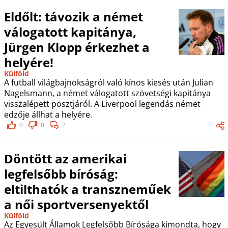
Eldőlt: távozik a német
válogatott kapitánya,
Jürgen Klopp érkezhet a
helyére!
Külföld
A futball világbajnokságról való kínos kiesés után Julian
Nagelsmann, a német válogatott szövetségi kapitánya
visszalépett posztjáról. A Liverpool legendás német
edzője állhat a helyére.
0
0
2
Döntött az amerikai
legfelsőbb bíróság:
eltilthatók a transzneműek
a női sportversenyektől
Külföld
Az Egyesült Államok Legfelsőbb Bírósága kimondta, hogy