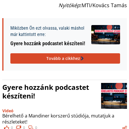
Nyitókép
:MTI/Kovács Tamás
Miközben Ön ezt olvassa, valaki máshol
már kattintott erre:
Gyere hozzánk podcastet készíteni!
Tovább a cikkhez
Gyere hozzánk podcastet
készíteni!
Videó
Bérelhető a Mandiner korszerű stúdiója, mutatjuk a
részleteket!
0
0
0