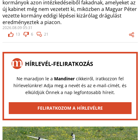
kormányok azon intézkedéseiből fakadnak, amelyeket az
új kabinet még nem vezetett ki, miközben a Magyar Péter
vezette kormány eddigi lépései kizárólag drágulást
eredményeztek a piacon.
2026.08.09 05:31
13
6
21
HÍRLEVÉL-FELIRATKOZÁS
Ne maradjon le a
Mandiner
cikkeiről, iratkozzon fel
hírlevelünkre! Adja meg a nevét és az e-mail-címét, és
elküldjük Önnek a nap legfontosabb híreit.
FELIRATKOZOM A HÍRLEVÉLRE