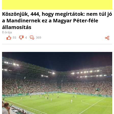
Köszönjük, 444, hogy megírtátok: nem túl jó
a Mandinernek ez a Magyar Péter-féle
államosítás
8 órája
93
4
369