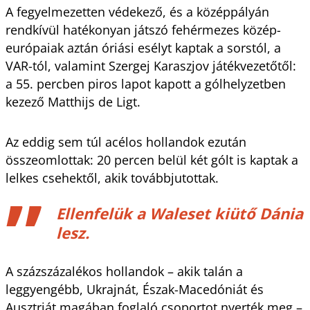
A fegyelmezetten védekező, és a középpályán
rendkívül hatékonyan játszó fehérmezes közép-
európaiak aztán óriási esélyt kaptak a sorstól, a
VAR-tól, valamint Szergej Karaszjov játékvezetőtől:
a 55. percben piros lapot kapott a gólhelyzetben
kezező Matthijs de Ligt.
Az eddig sem túl acélos hollandok ezután
összeomlottak: 20 percen belül két gólt is kaptak a
lelkes csehektől, akik továbbjutottak.
Ellenfelük a Waleset kiütő Dánia
lesz.
A százszázalékos hollandok – akik talán a
leggyengébb, Ukrajnát, Észak-Macedóniát és
Ausztriát magában foglaló csoportot nyerték meg –