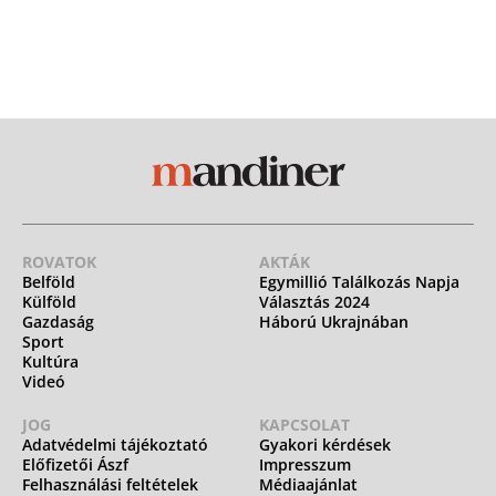
ROVATOK
AKTÁK
Belföld
Egymillió Találkozás Napja
Külföld
Választás 2024
Gazdaság
Háború Ukrajnában
Sport
Kultúra
Videó
JOG
KAPCSOLAT
Adatvédelmi tájékoztató
Gyakori kérdések
Előfizetői Ászf
Impresszum
Felhasználási feltételek
Médiaajánlat