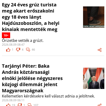
Egy 24 éves grúz turista
meg akart erőszakolni
egy 18 éves lányt
Hajdúszoboszlón, a helyi
kínaiak mentették meg
18+
Őrizetbe vették a grúzt.
2026.08.09 08:47
1
4
46
Tarjányi Péter: Baka
András köztársasági
elnöki jelölése négyszeres
közjogi dilemmát jelent
Magyarországnak
Kellemetlen kérdésekre kell választ adnia a jelöltnek.
2026.08.09 06:11
19
1
107