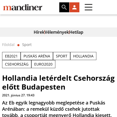
Hírek
Vélemények
Hetilap
Főoldal
Sport
⬤
EB2021
PUSKÁS ARÉNA
SPORT
HOLLANDIA
CSEHORSZÁG
EURO2020
Hollandia letérdelt Csehország
előtt Budapesten
2021. június 27. 19:43
Az Eb egyik legnagyobb meglepetése a Puskás
Arénában: a remekül küzdő csehek jutottak
tovább, a csoportját megnyerő Hollandia kiesett.