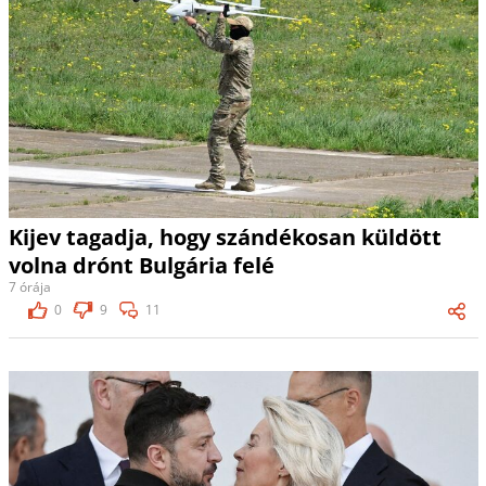
Kijev tagadja, hogy szándékosan küldött
volna drónt Bulgária felé
7 órája
0
9
11