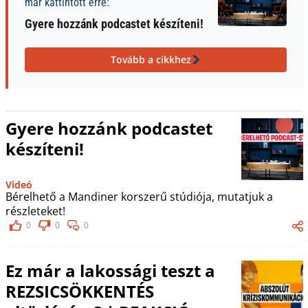
már kattintott erre:
Gyere hozzánk podcastet készíteni!
Tovább a cikkhez
Gyere hozzánk podcastet
készíteni!
Videó
Bérelhető a Mandiner korszerű stúdiója, mutatjuk a
részleteket!
0
0
0
Ez már a lakossági teszt a
REZSICSÖKKENTÉS