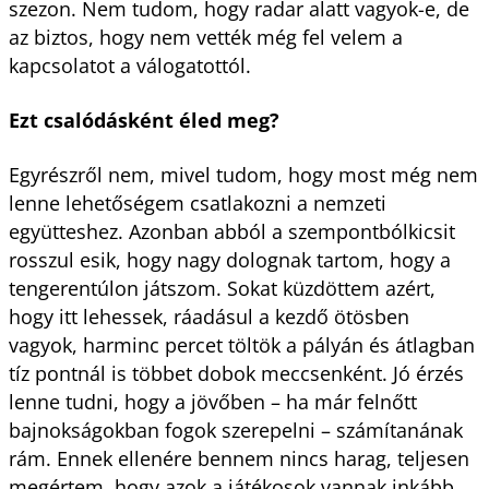
szezon. Nem tudom, hogy radar alatt vagyok-e, de
az biztos, hogy nem vették még fel velem a
kapcsolatot a válogatottól.
Ezt csalódásként éled meg?
Egyrészről nem, mivel tudom, hogy most még nem
lenne lehetőségem csatlakozni a nemzeti
együtteshez. Azonban abból a szempontbólkicsit
rosszul esik, hogy nagy dolognak tartom, hogy a
tengerentúlon játszom. Sokat küzdöttem azért,
hogy itt lehessek, ráadásul a kezdő ötösben
vagyok, harminc percet töltök a pályán és átlagban
tíz pontnál is többet dobok meccsenként. Jó érzés
lenne tudni, hogy a jövőben – ha már felnőtt
bajnokságokban fogok szerepelni – számítanának
rám. Ennek ellenére bennem nincs harag, teljesen
megértem, hogy azok a játékosok vannak inkább