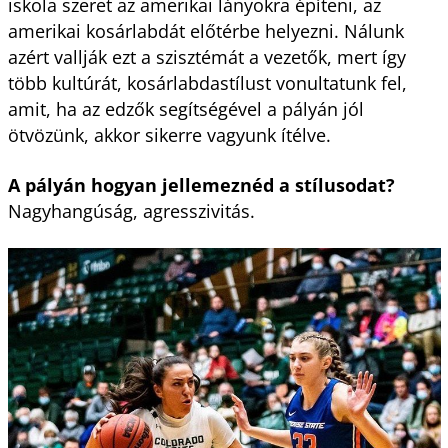
iskola szeret az amerikai lányokra építeni, az
amerikai kosárlabdát előtérbe helyezni. Nálunk
azért vallják ezt a szisztémát a vezetők, mert így
több kultúrát, kosárlabdastílust vonultatunk fel,
amit, ha az edzők segítségével a pályán jól
ötvözünk, akkor sikerre vagyunk ítélve.
A pályán hogyan jellemeznéd a stílusodat?
Nagyhangúság, agresszivitás.