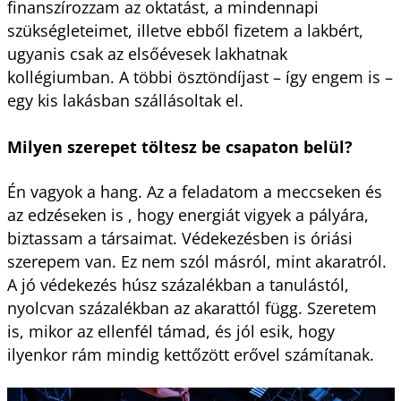
finanszírozzam az oktatást, a mindennapi
szükségleteimet, illetve ebből fizetem a lakbért,
ugyanis csak az elsőévesek lakhatnak
kollégiumban. A többi ösztöndíjast – így engem is –
egy kis lakásban szállásoltak el.
Milyen szerepet töltesz be csapaton belül?
Én vagyok a hang. Az a feladatom a meccseken és
az edzéseken is , hogy energiát vigyek a pályára,
biztassam a társaimat. Védekezésben is óriási
szerepem van. Ez nem szól másról, mint akaratról.
A jó védekezés húsz százalékban a tanulástól,
nyolcvan százalékban az akarattól függ. Szeretem
is, mikor az ellenfél támad, és jól esik, hogy
ilyenkor rám mindig kettőzött erővel számítanak.