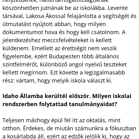
köszönhetően jutnának be az iskolákba. Levente
társával, Lakosa Ákossal felajánlotta a segítségét és
útmutatást nyújtott abban, hogy milyen
dokumentumot hova és hogy kell csatolnom. A
jelentkezéshez meccsfelvételeket is kellett
küldenem. Emellett az érettségit nem veszik
figyelembe, ezért Budapesten több általános
szintfelmérőt, különböző angol nyelvű teszteket
kellett megírnom. Ezt követte a legizgalmasabb
rész: vártam, hogy melyik iskola választ ki.
Idaho Államba kerültél először. Milyen iskolai
rendszerben folytattad tanulmányaidat?
Teljesen máshogy épül fel itt az oktatás, mint
otthon. Érdekes, de miután számunkra a fókuszban
a kosárlabda áll, ezért az edzők jelölik ki, hogy az