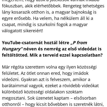
fókuszban, akik elérhetőbbek. Rengeteg tehetséges
lány kosarazik otthon is, a magyar bajnokság is
egyre erősebb. Ha velem, ha nélkülem áll ki a
csapat, mindig is szurkolni fogok a magyar
válogatott sikereiért!
YouTube-csatornát hoztál létre
„P from
Hungary”
néven és nemrég az első videódat is
feltöltötted. Mik a terveid ezzel kapcsolatban?
Már régóta szerettem volna egy ilyen közösségi
felületet. Az ötlet onnan ered, hogy imádok
videózni. Gyakran azt is felveszem, amikor a
barátaimmal vagyok, ezeket a rövidebb videókat
különböző közösségi oldalakon szoktam
megosztani. Sok üzenetet kaptam – elsősorban
otthonról – hogy kicsit bővebben is szeretnék látni,