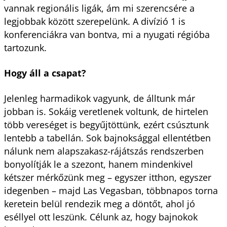
vannak regionális ligák, ám mi szerencsére a
legjobbak között szerepelünk. A divízió 1 is
konferenciákra van bontva, mi a nyugati régióba
tartozunk.
Hogy áll a csapat?
Jelenleg harmadikok vagyunk, de álltunk már
jobban is. Sokáig veretlenek voltunk, de hirtelen
több vereséget is begyűjtöttünk, ezért csúsztunk
lentebb a tabellán. Sok bajnoksággal ellentétben
nálunk nem alapszakasz-rájátszás rendszerben
bonyolítják le a szezont, hanem mindenkivel
kétszer mérkőzünk meg – egyszer itthon, egyszer
idegenben – majd Las Vegasban, többnapos torna
keretein belül rendezik meg a döntőt, ahol jó
eséllyel ott leszünk. Célunk az, hogy bajnokok