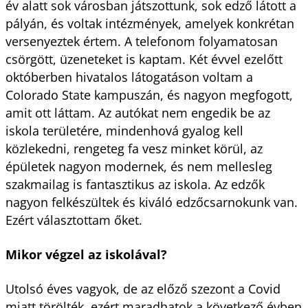
év alatt sok városban játszottunk, sok edző látott a
pályán, és voltak intézmények, amelyek konkrétan
versenyeztek értem. A telefonom folyamatosan
csörgött, üzeneteket is kaptam. Két évvel ezelőtt
októberben hivatalos látogatáson voltam a
Colorado State kampuszán, és nagyon megfogott,
amit ott láttam. Az autókat nem engedik be az
iskola területére, mindenhová gyalog kell
közlekedni, rengeteg fa vesz minket körül, az
épületek nagyon modernek, és nem mellesleg
szakmailag is fantasztikus az iskola. Az edzők
nagyon felkészültek és kiváló edzőcsarnokunk van.
Ezért választottam őket.
Mikor végzel az iskolával?
Utolsó éves vagyok, de az előző szezont a Covid
miatt törölték, ezért maradhatok a következő évben