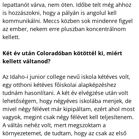
lepattanót várva, nem öten. Időbe telt még ahhoz
is hozzászokni, hogy a pályán is angolul kell
kommunikálni. Meccs közben sok mindenre figyel
az ember, nekem erre pluszban koncentrálnom
kellett.
Két év után Coloradóban kötöttél ki, miért
kellett váltanod?
Az Idaho-i junior college nevű iskola kétéves volt,
egy otthoni kétéves főiskolai alapképzéshez
tudnám hasonlítani. A két év elvégzése után volt
lehetőségem, hogy négyéves iskolába menjek, de
mivel négy félévet már kipipáltam, ezért ahol most
vagyok, megint csak négy félévet kell teljesítenem.
A váltás nehéz volt, mert megszoktam a
környezetemet, de tudtam, hogy az csak az első