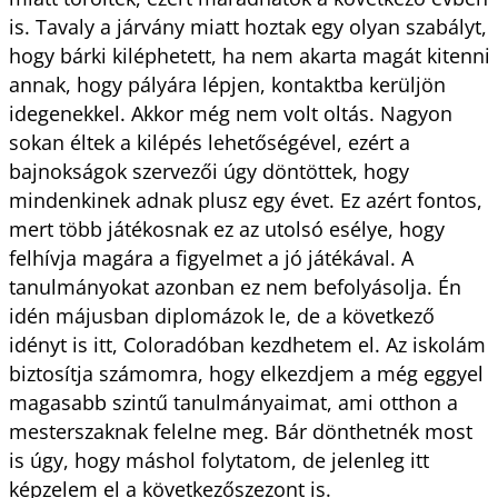
is. Tavaly a járvány miatt hoztak egy olyan szabályt,
hogy bárki kiléphetett, ha nem akarta magát kitenni
annak, hogy pályára lépjen, kontaktba kerüljön
idegenekkel. Akkor még nem volt oltás. Nagyon
sokan éltek a kilépés lehetőségével, ezért a
bajnokságok szervezői úgy döntöttek, hogy
mindenkinek adnak plusz egy évet. Ez azért fontos,
mert több játékosnak ez az utolsó esélye, hogy
felhívja magára a figyelmet a jó játékával. A
tanulmányokat azonban ez nem befolyásolja. Én
idén májusban diplomázok le, de a következő
idényt is itt, Coloradóban kezdhetem el. Az iskolám
biztosítja számomra, hogy elkezdjem a még eggyel
magasabb szintű tanulmányaimat, ami otthon a
mesterszaknak felelne meg. Bár dönthetnék most
is úgy, hogy máshol folytatom, de jelenleg itt
képzelem el a következőszezont is.