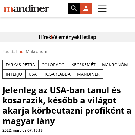
Hírek
Vélemények
Hetilap
Főoldal
Makronóm
⬤
FARKAS PETRA
COLORADO
KECSKEMÉT
MAKRONÓM
INTERJÚ
USA
KOSÁRLABDA
MANDINER
Jelenleg az USA-ban tanul és
kosarazik, később a világot
akarja körbeutazni profiként a
magyar lány
2022. március 07. 13:18