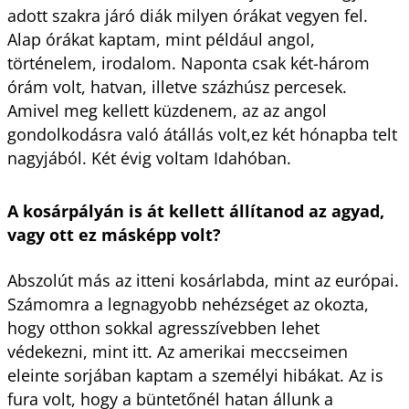
adott szakra járó diák milyen órákat vegyen fel.
Alap órákat kaptam, mint például angol,
történelem, irodalom. Naponta csak két-három
órám volt, hatvan, illetve százhúsz percesek.
Amivel meg kellett küzdenem, az az angol
gondolkodásra való átállás volt,ez két hónapba telt
nagyjából. Két évig voltam Idahóban.
A kosárpályán is át kellett állítanod az agyad,
vagy ott ez másképp volt?
Abszolút más az itteni kosárlabda, mint az európai.
Számomra a legnagyobb nehézséget az okozta,
hogy otthon sokkal agresszívebben lehet
védekezni, mint itt. Az amerikai meccseimen
eleinte sorjában kaptam a személyi hibákat. Az is
fura volt, hogy a büntetőnél hatan állunk a