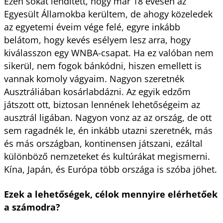
Ezen sokat lendített, hogy már 18 évesen az
Egyesült Államokba kerültem, de ahogy közeledek
az egyetemi éveim vége felé, egyre inkább
belátom, hogy kevés esélyem lesz arra, hogy
kiválasszon egy WNBA-csapat. Ha ez valóban nem
sikerül, nem fogok bánkódni, hiszen emellett is
vannak komoly vágyaim. Nagyon szeretnék
Ausztráliában kosárlabdázni. Az egyik edzőm
játszott ott, biztosan lennének lehetőségeim az
ausztrál ligában. Nagyon vonz az az ország, de ott
sem ragadnék le, én inkább utazni szeretnék, más
és más országban, kontinensen játszani, ezáltal
különböző nemzeteket és kultúrákat megismerni.
Kína, Japán, és Európa több országa is szóba jöhet.
Ezek a lehetőségek, célok mennyire elérhetőek
a számodra?