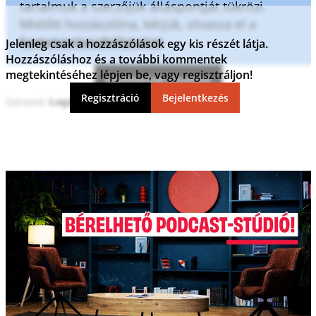
tartalmuk a szerzőjük álláspontját tükrözi.
Mielőtt hozzászólna, kérjük, olvassa el a
kommentszabályzatot
.
Jelenleg csak a hozzászólások egy kis részét látja.
Hozzászóláshoz és a további kommentek
megtekintéséhez lépjen be, vagy regisztráljon!
Kommentek frissítése
Regisztráció
Bejelentkezés
Sorrend: