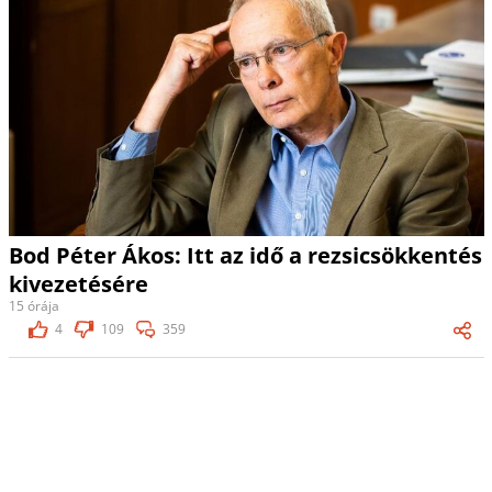
Bod Péter Ákos: Itt az idő a rezsicsökkentés
kivezetésére
15 órája
4
109
359