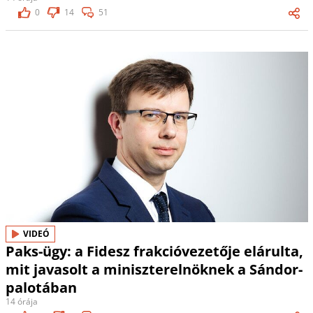
0
14
51
VIDEÓ
Paks-ügy: a Fidesz frakcióvezetője elárulta,
mit javasolt a miniszterelnöknek a Sándor-
palotában
14 órája