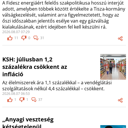
A Fidesz energiáért felelős szakpolitikusa hosszú interjút
adott, amelyben többek között értékelte a Tisza-kormány
válságkezelését, valamint arra figyelmeztetett, hogy az
őszi időszakban jelentős esélye van egy gázválság
kialakulásának, ezért idejében fel kell készülni rá.
2026.08.07 07:29
11
0
31
KSH: júliusban 1,2
százalékra csökkent az
infláció
Az élelmiszerek ára 1,1 százalékkal – a vendéglátási
szolgáltatások nélkül 4,4 százalékkal – csökkent.
2026.08.07 06:53
1
1
37
„Anyagi veszteség
kétségtelenül