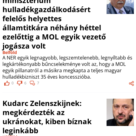
minisztérium
hulladékgazdálkodásért
felelős helyettes
államtitkára néhány héttel
ezelőttig a MOL egyik vezető
jogásza volt
Belföld
A NER egyik legnagyobb, legszemtelenebb, legnyíltabb és
legkártékonyabb bűncselekménye volt az, hogy a MOL
egyik pillanatról a másikra megkapta a teljes magyar
hulladékbizniszt 35 éves koncesszióba.
0
6
7
Kudarc Zelenszkijnek:
megkérdezték az
ukránokat, kiben bíznak
leginkább