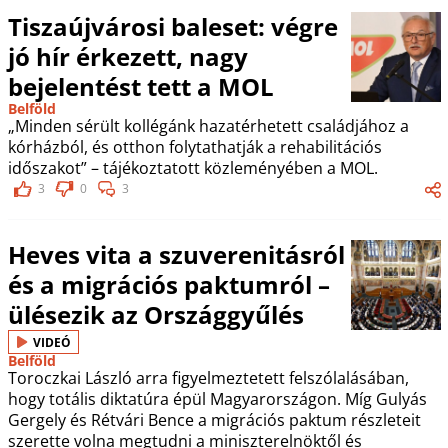
Tiszaújvárosi baleset: végre
jó hír érkezett, nagy
bejelentést tett a MOL
Belföld
„Minden sérült kollégánk hazatérhetett családjához a
kórházból, és otthon folytathatják a rehabilitációs
időszakot” – tájékoztatott közleményében a MOL.
3
0
3
Heves vita a szuverenitásról
és a migrációs paktumról –
ülésezik az Országgyűlés
VIDEÓ
Belföld
Toroczkai László arra figyelmeztetett felszólalásában,
hogy totális diktatúra épül Magyarországon. Míg Gulyás
Gergely és Rétvári Bence a migrációs paktum részleteit
szerette volna megtudni a miniszterelnöktől és