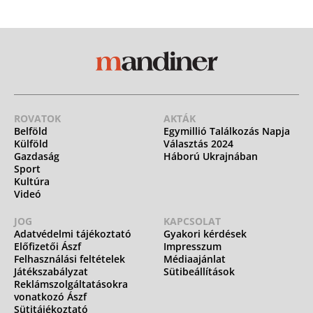
ROVATOK
AKTÁK
Belföld
Egymillió Találkozás Napja
Külföld
Választás 2024
Gazdaság
Háború Ukrajnában
Sport
Kultúra
Videó
JOG
KAPCSOLAT
Adatvédelmi tájékoztató
Gyakori kérdések
Előfizetői Ászf
Impresszum
Felhasználási feltételek
Médiaajánlat
Játékszabályzat
Sütibeállítások
Reklámszolgáltatásokra
vonatkozó Ászf
Sütitájékoztató