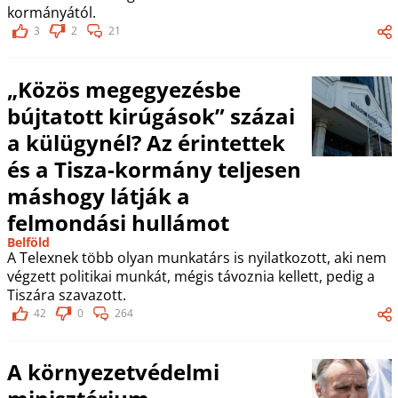
kormányától.
3
2
21
„Közös megegyezésbe
bújtatott kirúgások” százai
a külügynél? Az érintettek
és a Tisza-kormány teljesen
máshogy látják a
felmondási hullámot
Belföld
A Telexnek több olyan munkatárs is nyilatkozott, aki nem
végzett politikai munkát, mégis távoznia kellett, pedig a
Tiszára szavazott.
42
0
264
A környezetvédelmi