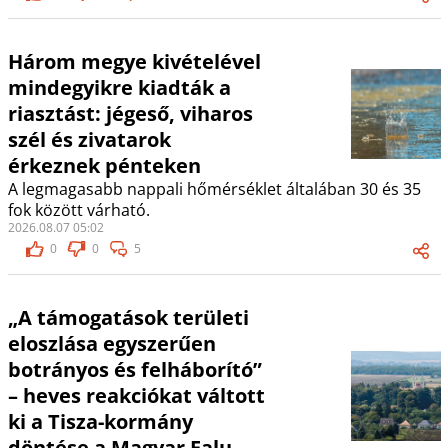
Három megye kivételével
mindegyikre kiadták a
riasztást: jégeső, viharos
szél és zivatarok
érkeznek pénteken
A legmagasabb nappali hőmérséklet általában 30 és 35
fok között várható.
2026.08.07 05:02
0
0
5
„A támogatások területi
eloszlása egyszerűen
botrányos és felháborító”
– heves reakciókat váltott
ki a Tisza-kormány
döntése a Magyar Falu