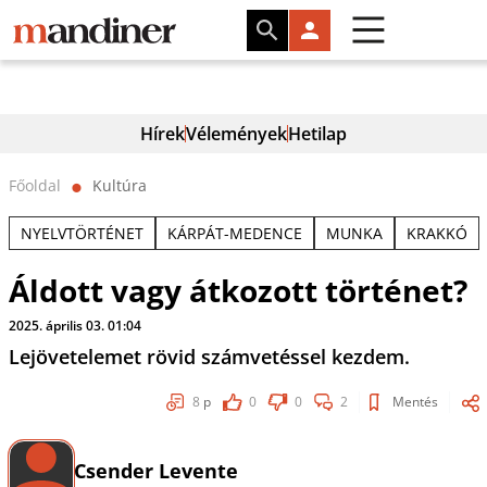
Hírek
Vélemények
Hetilap
Főoldal
Kultúra
⬤
NYELVTÖRTÉNET
KÁRPÁT-MEDENCE
MUNKA
KRAKKÓ
Áldott vagy átkozott történet?
2025. április 03. 01:04
Lejövetelemet rövid számvetéssel kezdem.
8
p
0
0
2
Mentés
Csender Levente