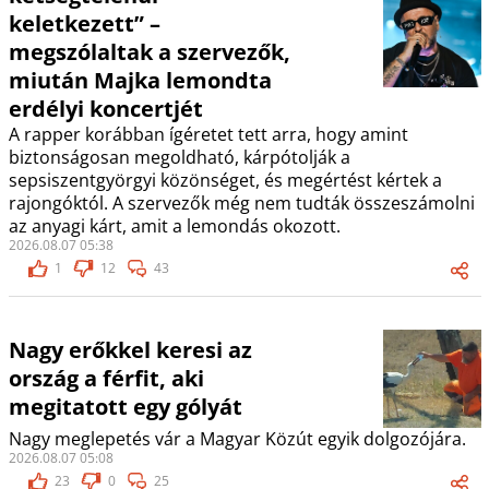
keletkezett” –
megszólaltak a szervezők,
miután Majka lemondta
erdélyi koncertjét
A rapper korábban ígéretet tett arra, hogy amint
biztonságosan megoldható, kárpótolják a
sepsiszentgyörgyi közönséget, és megértést kértek a
rajongóktól. A szervezők még nem tudták összeszámolni
az anyagi kárt, amit a lemondás okozott.
2026.08.07 05:38
1
12
43
Nagy erőkkel keresi az
ország a férfit, aki
megitatott egy gólyát
Nagy meglepetés vár a Magyar Közút egyik dolgozójára.
2026.08.07 05:08
23
0
25