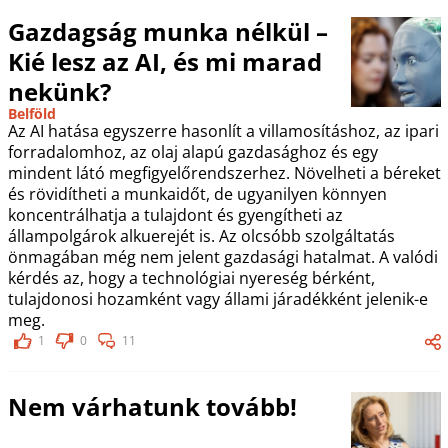
Gazdagság munka nélkül –
Kié lesz az AI, és mi marad
nekünk?
Belföld
Az AI hatása egyszerre hasonlít a villamosításhoz, az ipari
forradalomhoz, az olaj alapú gazdasághoz és egy
mindent látó megfigyelőrendszerhez. Növelheti a béreket
és rövidítheti a munkaidőt, de ugyanilyen könnyen
koncentrálhatja a tulajdont és gyengítheti az
állampolgárok alkuerejét is. Az olcsóbb szolgáltatás
önmagában még nem jelent gazdasági hatalmat. A valódi
kérdés az, hogy a technológiai nyereség bérként,
tulajdonosi hozamként vagy állami járadékként jelenik-e
meg.
1
0
11
Nem várhatunk tovább!