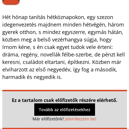
Hét hónap tanítás hétköznapokon, egy szezon
idegenvezetés majdnem minden hétvégén, három
gyerek otthon, s mindez egyszerre, egymás hátán,
közben meg a belső vezérhangya súgja, hogy
írnom kéne, s én csak egyet tudok vele érteni:
dráma, regény, novellák félbe-szerbe, de pénzt kell
keresni, családot eltartani, építkezni. Közben már
elviharzott az első negyedév, így fog a második,
harmadik és negyedik is.
Ez a tartalom csak előfizetők részére elérhető.
Tovább az előfizetésekhez
Már előfizetőnk?
Jelentkezzen be!