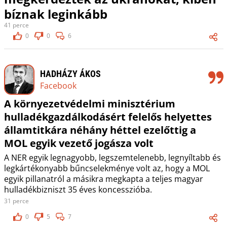
bíznak leginkább
41 perce
0
0
6
HADHÁZY ÁKOS
Facebook
A környezetvédelmi minisztérium
hulladékgazdálkodásért felelős helyettes
államtitkára néhány héttel ezelőttig a
MOL egyik vezető jogásza volt
A NER egyik legnagyobb, legszemtelenebb, legnyíltabb és
legkártékonyabb bűncselekménye volt az, hogy a MOL
egyik pillanatról a másikra megkapta a teljes magyar
hulladékbizniszt 35 éves koncesszióba.
31 perce
0
5
7