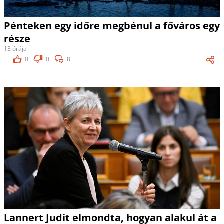
Pénteken egy időre megbénul a főváros egy
része
13 órája
0
0
8
Lannert Judit elmondta, hogyan alakul át a