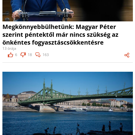
Megkönnyebbülhetünk: Magyar Péter
szerint péntektől már nincs szükség az
önkéntes fogyasztáscsökkentésre
13 órája
6
18
163