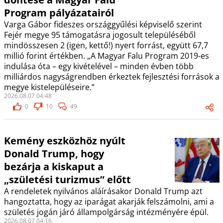
Program pályázatairól
Varga Gábor fideszes országgyűlési képviselő szerint
Fejér megye 95 támogatásra jogosult településéből
mindösszesen 2 (igen, kettő!) nyert forrást, együtt 67,7
millió forint értékben. „A Magyar Falu Program 2019-es
indulása óta – egy kivételével – minden évben több
milliárdos nagyságrendben érkeztek fejlesztési források a
megye kistelepüléseire.”
2026.08.07 04:48
0
10
49
Kemény eszközhöz nyúlt
Donald Trump, hogy
bezárja a kiskaput a
„születési turizmus” előtt
A rendeletek nyilvános aláírásakor Donald Trump azt
hangoztatta, hogy az iparágat akarják felszámolni, ami a
születés jogán járó állampolgárság intézményére épül.
2026.08.07 04:16