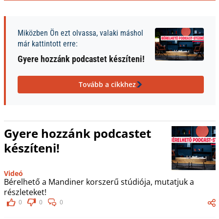
Miközben Ön ezt olvassa, valaki máshol
már kattintott erre:
Gyere hozzánk podcastet készíteni!
Tovább a cikkhez
Gyere hozzánk podcastet
készíteni!
Videó
Bérelhető a Mandiner korszerű stúdiója, mutatjuk a
részleteket!
0
0
0