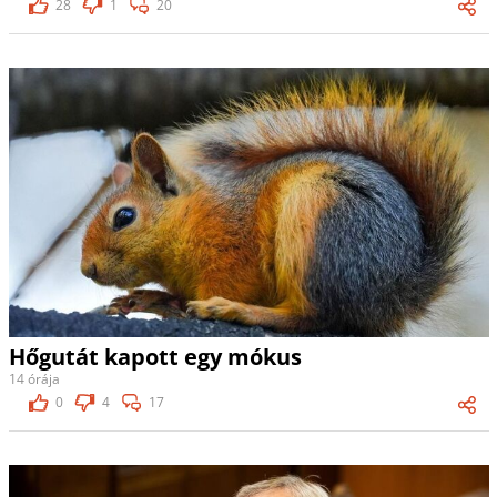
28
1
20
Hőgutát kapott egy mókus
14 órája
0
4
17