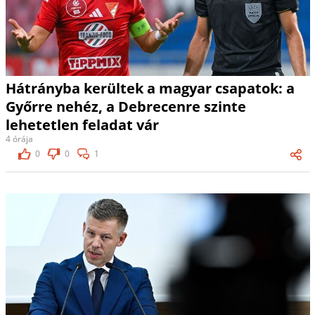
Hátrányba kerültek a magyar csapatok: a
Győrre nehéz, a Debrecenre szinte
lehetetlen feladat vár
4 órája
0
0
1