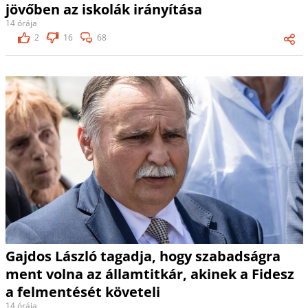
jövőben az iskolák irányítása
14 órája
2
16
68
Gajdos László tagadja, hogy szabadságra
ment volna az államtitkár, akinek a Fidesz
a felmentését követeli
14 órája