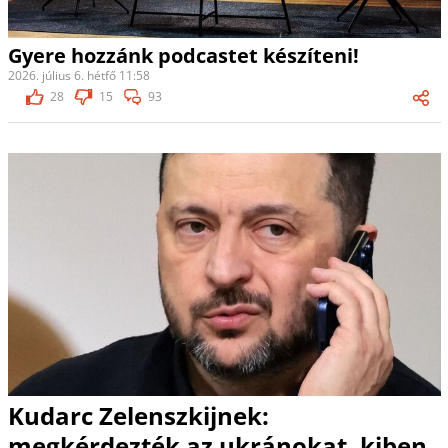
Gyere hozzánk podcastet készíteni!
2026. július 6. hétfő 11:58
28
15
93
Kudarc Zelenszkijnek:
megkérdezték az ukránokat, kiben