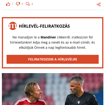
7
0
4
HÍRLEVÉL-FELIRATKOZÁS
Ne maradjon le a
Mandiner
cikkeiről, iratkozzon fel
hírlevelünkre! Adja meg a nevét és az e-mail-címét, és
elküldjük Önnek a nap legfontosabb híreit.
FELIRATKOZOM A HÍRLEVÉLRE