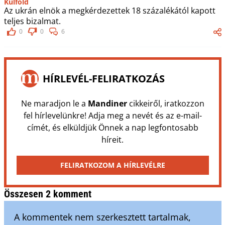
Külföld
Az ukrán elnök a megkérdezettek 18 százalékától kapott
teljes bizalmat.
0
0
6
HÍRLEVÉL-FELIRATKOZÁS
Ne maradjon le a
Mandiner
cikkeiről, iratkozzon
fel hírlevelünkre! Adja meg a nevét és az e-mail-
címét, és elküldjük Önnek a nap legfontosabb
híreit.
FELIRATKOZOM A HÍRLEVÉLRE
Összesen 2 komment
A kommentek nem szerkesztett tartalmak,