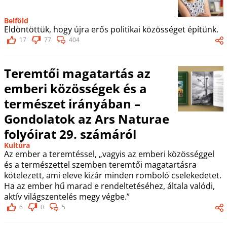
Belföld
Eldöntöttük, hogy újra erős politikai közösséget építünk.
17
77
404
Teremtői magatartás az
emberi közösségek és a
természet irányában –
Gondolatok az Ars Naturae
folyóirat 29. számáról
Kultúra
Az ember a teremtéssel, „vagyis az emberi közösséggel
és a természettel szemben teremtői magatartásra
kötelezett, ami eleve kizár minden romboló cselekedetet.
Ha az ember hű marad e rendeltetéséhez, általa valódi,
aktív világszentelés megy végbe.”
6
0
5