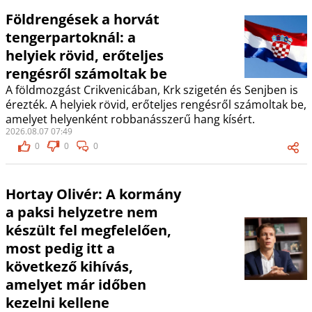
Földrengések a horvát
tengerpartoknál: a
helyiek rövid, erőteljes
rengésről számoltak be
A földmozgást Crikvenicában, Krk szigetén és Senjben is
érezték. A helyiek rövid, erőteljes rengésről számoltak be,
amelyet helyenként robbanásszerű hang kísért.
2026.08.07 07:49
0
0
0
Hortay Olivér: A kormány
a paksi helyzetre nem
készült fel megfelelően,
most pedig itt a
következő kihívás,
amelyet már időben
kezelni kellene