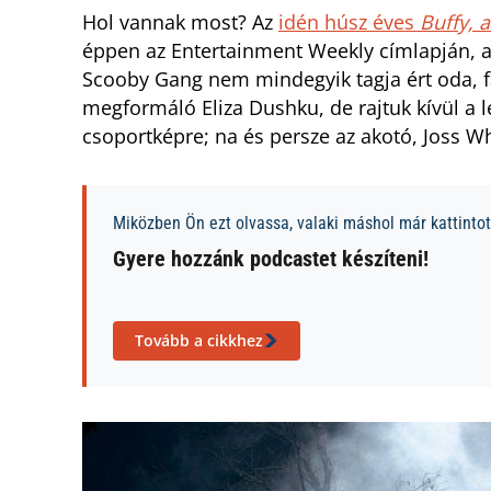
Hol vannak most? Az
idén húsz éves
Buffy, 
éppen az Entertainment Weekly címlapján, aho
Scooby Gang nem mindegyik tagja ért oda, fá
megformáló Eliza Dushku, de rajtuk kívül a 
csoportképre; na és persze az akotó, Joss Wh
Miközben Ön ezt olvassa, valaki máshol már kattintott
Gyere hozzánk podcastet készíteni!
Tovább a cikkhez