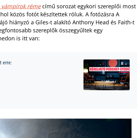
a vámpírok réme
című sorozat egykori szereplői most
l közös fotót készítettek róluk. A fotózásra A
jó hiányzó a Giles-t alakító Anthony Head és Faith-t
legfontosabb szereplők összegyűltek egy
edon is itt van:
 erre: