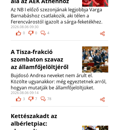
alá az AEK Athénhoz
Az NB I előző szezonjának legjobbja Varga
Barnabáshoz csatlakozik, aki télen a
Ferencvárostól igazolt a sárga-feketékhez.
2026.08.06 09:30
0
0
4
A Tisza-frakció
szombaton szavaz
az államfőjelöltjéről
Bujdosó Andrea neveket nem árult el.
Közölte ugyanakkor: még egyeztetnek arról,
hogyan mutatják be államfőjelöltjüket.
2026.08.06 09:14
3
7
78
Kettészakadt az
albérletpiac: