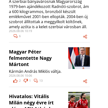
A szerbiai bányavárosnak Magyarország
1979-ben ajándékozott Radnóti-szobrot, ám
a 600 kilogrammos, bronzból készült
emlékművet 2001-ben ellopták. 2004-ben új
szobrot állítottak a meggyilkolt költőnek,
amely azóta is a kelet-szerbiai városban áll.
2026.08.06 10:19
6
Magyar Péter
felmentette Nagy
Mártont
Kármán András Miklós váltja.
2026.08.06 10:06
2
1
13
Hivatalos: Vitális
Milán négy évre írt