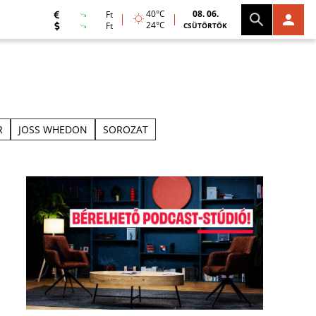
40°C
08. 06.
Ft
24°C
Ft
CSÜTÖRTÖK
R
JOSS WHEDON
SOROZAT