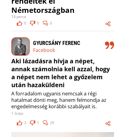
rendeltek el
Németországban
14 perce
0
0
0
GYURCSÁNY FERENC
Facebook
Aki lázadásra hívja a népet,
annak számolnia kell azzal, hogy
a népet nem lehet a győzelem
után hazaküldeni
A forradalom ugyanis nemcsak a régi
hatalmat dönti meg, hanem felmondja az
engedelmesség korábbi szabályait is.
1 órája
3
1
29