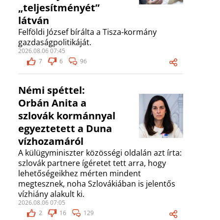
„teljesítményét”
látván
Felföldi József bírálta a Tisza-kormány
gazdaságpolitikáját.
2026.08.06 07:45
7
6
96
Némi spéttel:
Orbán Anita a
szlovák kormánnyal
egyeztetett a Duna
vízhozamáról
A külügyminiszter közösségi oldalán azt írta:
szlovák partnere ígéretet tett arra, hogy
lehetőségeikhez mérten mindent
megtesznek, noha Szlovákiában is jelentős
vízhiány alakult ki.
2026.08.06 07:05
2
16
129