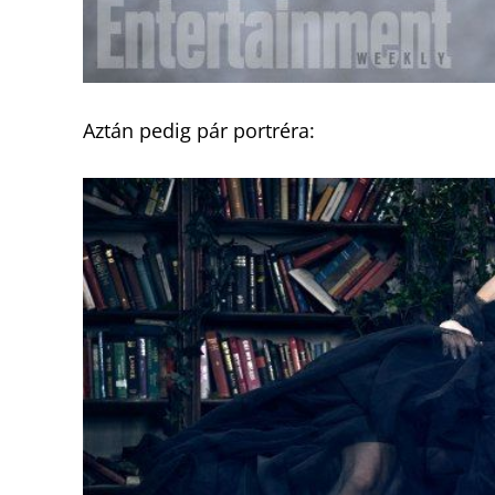
Aztán pedig pár portréra: