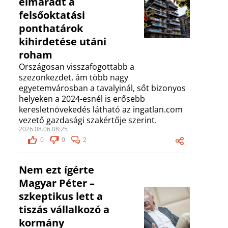
elmaradt a
felsőoktatási
ponthatárok
kihirdetése utáni
roham
Országosan visszafogottabb a
szezonkezdet, ám több nagy
egyetemvárosban a tavalyinál, sőt bizonyos
helyeken a 2024-esnél is erősebb
keresletnövekedés látható az ingatlan.com
vezető gazdasági szakértője szerint.
2026.08.06 08:25
0
0
2
Nem ezt ígérte
Magyar Péter –
szkeptikus lett a
tiszás vállalkozó a
kormány