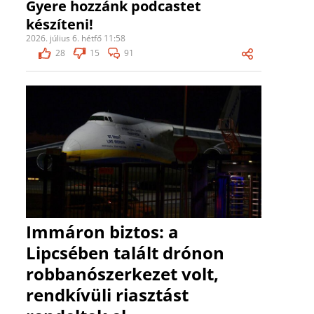
Gyere hozzánk podcastet
készíteni!
2026. július 6. hétfő 11:58
28
15
91
Immáron biztos: a
Lipcsében talált drónon
robbanószerkezet volt,
rendkívüli riasztást