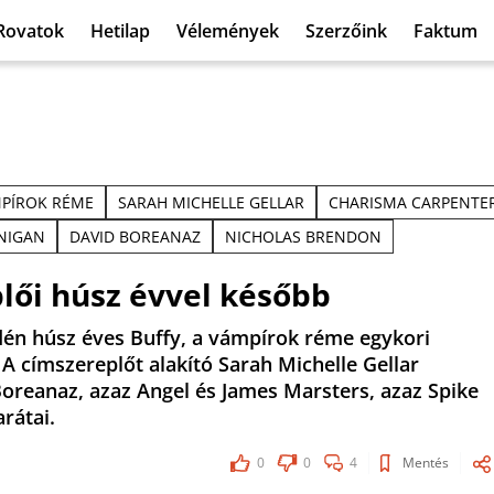
Rovatok
Hetilap
Vélemények
Szerzőink
Faktum
MPÍROK RÉME
SARAH MICHELLE GELLAR
CHARISMA CARPENTE
NIGAN
DAVID BOREANAZ
NICHOLAS BRENDON
plői húsz évvel később
dén húsz éves Buffy, a vámpírok réme egykori
 A címszereplőt alakító Sarah Michelle Gellar
Boreanaz, azaz Angel és James Marsters, azaz Spike
rátai.
0
0
4
Mentés