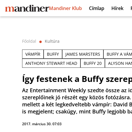
Mandiner Klub
Címlap
Hírek
Főoldal
Kultúra
⬤
VÁMPÍR
BUFFY
JAMES MARSTERS
BUFFY A VÁ
ANTHONY STEWART HEAD
BUFFY 20
ALYSON HA
Így festenek a Buffy szere
Az Entertainment Weekly szedte össze az i
szereplőinek jó részét egy közös fotózásra.
mellett a két legkedveltebb vámpír: David 
is megjelent; csakúgy, mint Buffy legjobb ba
2017. március 30. 07:03