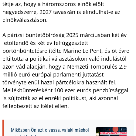
tétje az, hogy a háromszoros elnökjelölt
negyedszerre, 2027 tavaszán is elindulhat-e az
elnökválasztáson.
A párizsi büntetőbíróság 2025 márciusban két év
letöltendő és két év felfüggesztett
börtönbüntetésre ítélte Marine Le Pent, és öt évre
eltiltotta a politikai választásokon való indulástól
azon vád alapján, hogy a Nemzeti Tömörülés 2,9
millió euró európai parlamenti juttatást
törvénytelenül hazai pártcélokra használt fel.
Mellékbüntetésként 100 ezer eurós pénzbírsággal
is sújtották az ellenzéki politikust, aki azonnal
fellebbezett az ítélet ellen.
Miközben Ön ezt olvassa, valaki máshol