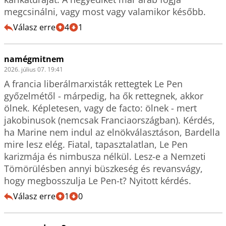
megcsinálni, vagy most vagy valamikor később.
Válasz erre
4
1
namégmitnem
2026. július 07. 19:41
A francia liberálmarxisták rettegtek Le Pen 
győzelmétől - márpedig, ha ők rettegnek, akkor 
ölnek. Képletesen, vagy de facto: ölnek - mert 
jakobinusok (nemcsak Franciaországban). Kérdés, 
ha Marine nem indul az elnökválasztáson, Bardella 
mire lesz elég. Fiatal, tapasztalatlan, Le Pen 
karizmája és nimbusza nélkül. Lesz-e a Nemzeti 
Tömörülésben annyi büszkeség és revansvágy, 
Válasz erre
1
0