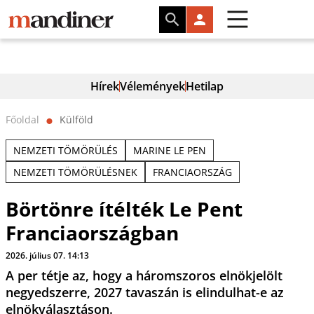
Hírek
Vélemények
Hetilap
Főoldal
Külföld
⬤
NEMZETI TÖMÖRÜLÉS
MARINE LE PEN
NEMZETI TÖMÖRÜLÉSNEK
FRANCIAORSZÁG
Börtönre ítélték Le Pent
Franciaországban
2026. július 07. 14:13
A per tétje az, hogy a háromszoros elnökjelölt
negyedszerre, 2027 tavaszán is elindulhat-e az
elnökválasztáson.