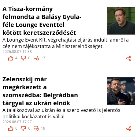
A Tisza-kormány
felmondta a Balásy Gyula-
féle Lounge Eventtel
kötött keretszerződését
A Lounge Event Kft. végrehajtási eljárás indult, amiről a
cég nem tájékoztatta a Miniszterelnökséget.
2026.08.07 17:38
4
0
17
Zelenszkij már
megérkezett a
szomszédba: Belgrádban
tárgyal az ukrán elnök
A találkozóval az ukrán és a szerb vezető is jelentős
politikai kockázatot is vállal.
2026.08.07 17:27
0
6
19