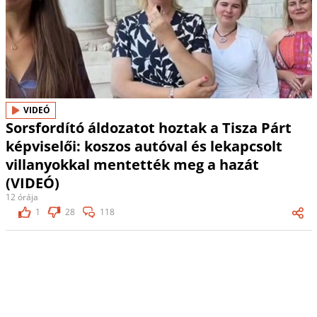
VIDEÓ
Sorsfordító áldozatot hoztak a Tisza Párt
képviselői: koszos autóval és lekapcsolt
villanyokkal mentették meg a hazát
(VIDEÓ)
12 órája
1
28
118