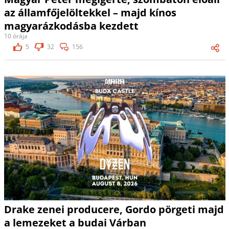
az államfőjelöltekkel – majd kínos
magyarázkodásba kezdett
10 órája
5
32
156
Drake zenei producere, Gordo pörgeti majd
a lemezeket a budai Várban