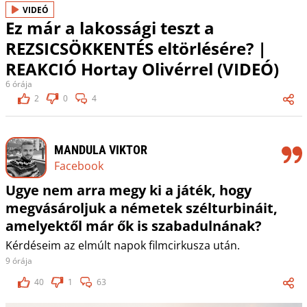
VIDEÓ
Ez már a lakossági teszt a
REZSICSÖKKENTÉS eltörlésére? |
REAKCIÓ Hortay Olivérrel (VIDEÓ)
6 órája
2
0
4
MANDULA VIKTOR
Facebook
Ugye nem arra megy ki a játék, hogy
megvásároljuk a németek szélturbináit,
amelyektől már ők is szabadulnának?
Kérdéseim az elmúlt napok filmcirkusza után.
9 órája
40
1
63