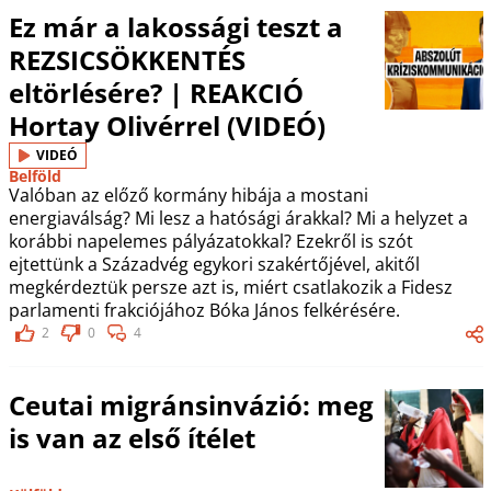
Ez már a lakossági teszt a
REZSICSÖKKENTÉS
eltörlésére? | REAKCIÓ
Hortay Olivérrel (VIDEÓ)
VIDEÓ
Belföld
Valóban az előző kormány hibája a mostani
energiaválság? Mi lesz a hatósági árakkal? Mi a helyzet a
korábbi napelemes pályázatokkal? Ezekről is szót
ejtettünk a Századvég egykori szakértőjével, akitől
megkérdeztük persze azt is, miért csatlakozik a Fidesz
parlamenti frakciójához Bóka János felkérésére.
2
0
4
Ceutai migránsinvázió: meg
is van az első ítélet