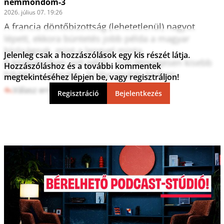
nemmondom-3
2026. július 07. 19:26
A francia döntőbizottság (lehetetlenül) nagyot 
lépett, ekkora büntetés jobb példa a magyar 
bíróságnak, mint a lengyel minta.

Jelenleg csak a hozzászólások egy kis részét látja.
A középkorban volt példa  már lényegesen kisebb 
Hozzászóláshoz és a további kommentek
megtekintéséhez lépjen be, vagy regisztráljon!
Válasz erre
1
0
Regisztráció
Bejelentkezés