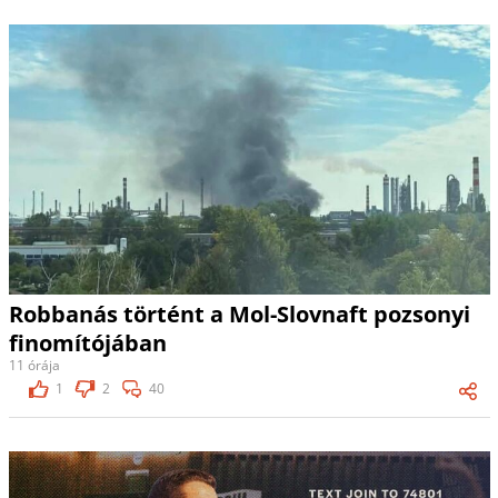
Robbanás történt a Mol-Slovnaft pozsonyi
finomítójában
11 órája
1
2
40