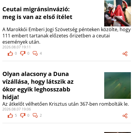
Ceutai migránsinvázió:
meg is van az első ítélet
A Marokkói Emberi Jogi Szövetség pénteken közölte, hogy
111 embert tartanak előzetes őrizetben a ceutai
események után.
2026.08.07 19:11
0
0
4
Olyan alacsony a Duna
vízállása, hogy látszik az
ókor egyik leghosszabb
hídja!
Az átkelőt vélhetően Krisztus után 367-ben rombolták le.
2026.08.07 19:06
5
0
2