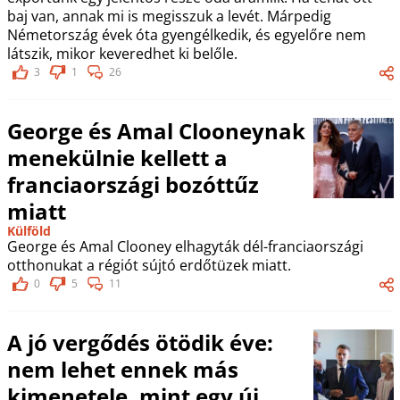
baj van, annak mi is megisszuk a levét. Márpedig
Németország évek óta gyengélkedik, és egyelőre nem
látszik, mikor keveredhet ki belőle.
3
1
26
George és Amal Clooneynak
menekülnie kellett a
franciaországi bozóttűz
miatt
Külföld
George és Amal Clooney elhagyták dél-franciaországi
otthonukat a régiót sújtó erdőtüzek miatt.
0
5
11
A jó vergődés ötödik éve:
nem lehet ennek más
kimenetele, mint egy új