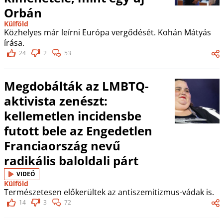
Orbán
Külföld
Közhelyes már leírni Európa vergődését. Kohán Mátyás
írása.
24
2
53
Megdobálták az LMBTQ-
aktivista zenészt:
kellemetlen incidensbe
futott bele az Engedetlen
Franciaország nevű
radikális baloldali párt
VIDEÓ
Külföld
Természetesen előkerültek az antiszemitizmus-vádak is.
14
3
72