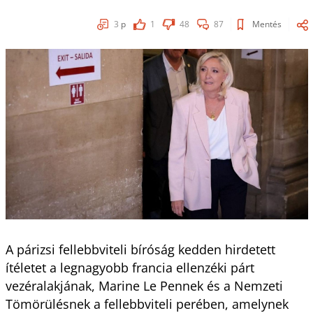
3
p
1
48
87
Mentés
A párizsi fellebbviteli bíróság kedden hirdetett
ítéletet a legnagyobb francia ellenzéki párt
vezéralakjának, Marine Le Pennek és a Nemzeti
Tömörülésnek a fellebbviteli perében, amelynek