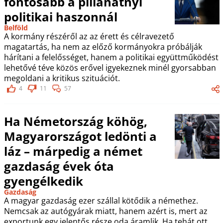
fontosabb a pillanatnyi
politikai haszonnál
Belföld
A kormány részéről az az érett és célravezető
magatartás, ha nem az előző kormányokra próbálják
hárítani a felelősséget, hanem a politikai együttműködést
lehetővé téve közös erővel igyekeznek minél gyorsabban
megoldani a kritikus szituációt.
4
11
57
Ha Németország köhög,
Magyarországot ledönti a
láz – márpedig a német
gazdaság évek óta
gyengélkedik
Gazdaság
A magyar gazdaság ezer szállal kötődik a némethez.
Nemcsak az autógyárak miatt, hanem azért is, mert az
exportunk egy jelentős része oda áramlik. Ha tehát ott