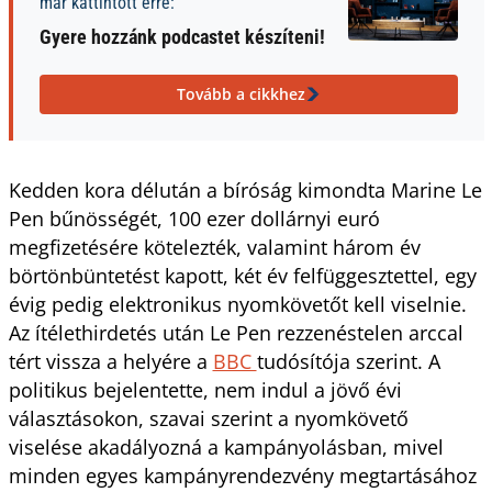
már kattintott erre:
Gyere hozzánk podcastet készíteni!
Tovább a cikkhez
Kedden kora délután a bíróság kimondta Marine Le
Pen bűnösségét, 100 ezer dollárnyi euró
megfizetésére kötelezték, valamint három év
börtönbüntetést kapott, két év felfüggesztettel, egy
évig pedig elektronikus nyomkövetőt kell viselnie.
Az ítélethirdetés után Le Pen rezzenéstelen arccal
tért vissza a helyére a
BBC
tudósítója szerint. A
politikus bejelentette, nem indul a jövő évi
választásokon, szavai szerint a nyomkövető
viselése akadályozná a kampányolásban, mivel
minden egyes kampányrendezvény megtartásához