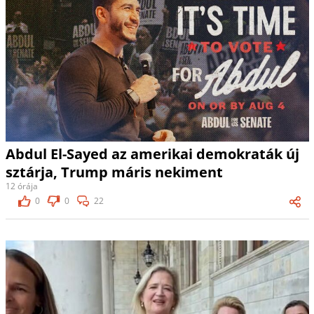
Abdul El-Sayed az amerikai demokraták új
sztárja, Trump máris nekiment
12 órája
0
0
22