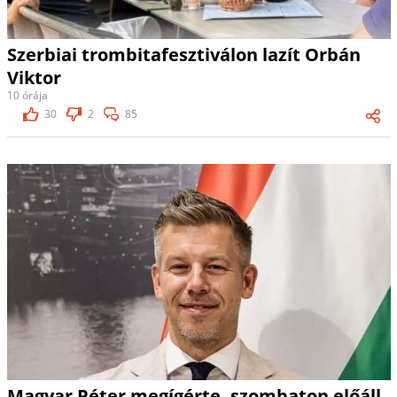
Szerbiai trombitafesztiválon lazít Orbán
Viktor
10 órája
30
2
85
Magyar Péter megígérte, szombaton előáll