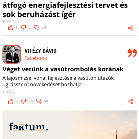
átfogó energiafejlesztési tervet és
sok beruházást ígér
4 órája
1
6
50
VITÉZY DÁVID
Facebook
Véget vetünk a vasútrombolás korának
A lajosmizsei vonal fejlesztése a vasúton utazók
ugrásszerű növekedését hozhatja.
8 órája
2
25
59