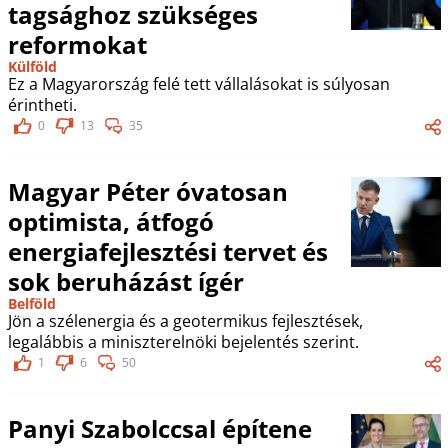
tagsághoz szükséges
reformokat
Külföld
Ez a Magyarország felé tett vállalásokat is súlyosan
érintheti.
0
13
35
Magyar Péter óvatosan
optimista, átfogó
energiafejlesztési tervet és
sok beruházást ígér
Belföld
Jön a szélenergia és a geotermikus fejlesztések,
legalábbis a miniszterelnöki bejelentés szerint.
1
6
50
Panyi Szabolccsal építene