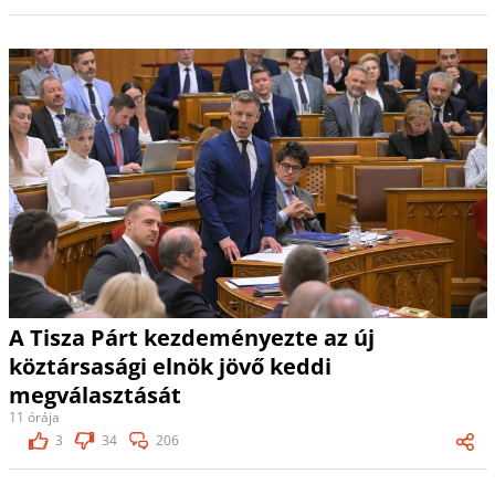
A Tisza Párt kezdeményezte az új
köztársasági elnök jövő keddi
megválasztását
11 órája
3
34
206