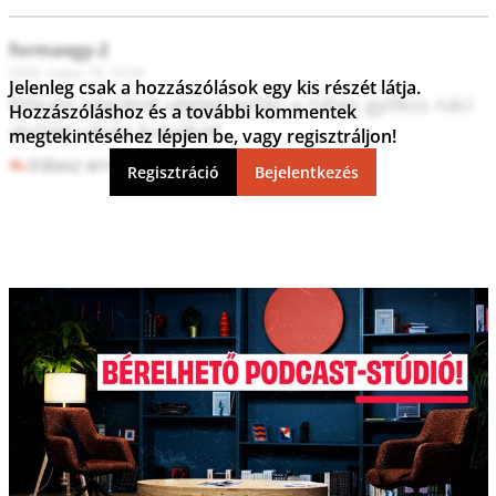
formaegy-2
2026. május 18. 16:34
Jelenleg csak a hozzászólások egy kis részét látja.
Először vágjátok végleg pofán a rühes gyilkos náci 
Hozzászóláshoz és a további kommentek
alvilági ukrán kutyákat!
megtekintéséhez lépjen be, vagy regisztráljon!
Válasz erre
1
0
Regisztráció
Bejelentkezés