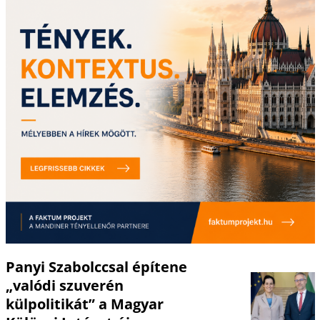
Panyi Szabolccsal építene
„valódi szuverén
külpolitikát” a Magyar