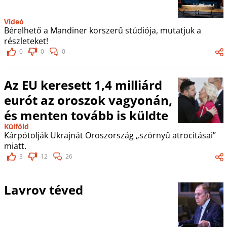
Videó
Bérelhető a Mandiner korszerű stúdiója, mutatjuk a
részleteket!
0
0
0
Az EU keresett 1,4 milliárd
eurót az oroszok vagyonán,
és menten tovább is küldte
Külföld
Kárpótolják Ukrajnát Oroszország „szörnyű atrocitásai”
miatt.
3
12
26
Lavrov téved