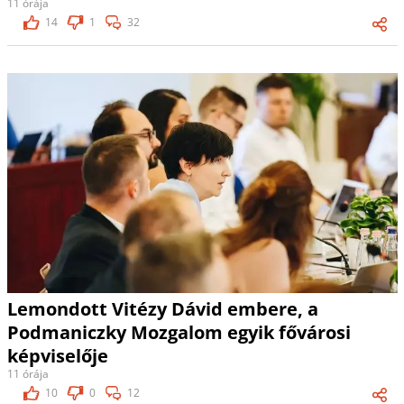
11 órája
14
1
32
Lemondott Vitézy Dávid embere, a
Podmaniczky Mozgalom egyik fővárosi
képviselője
11 órája
10
0
12