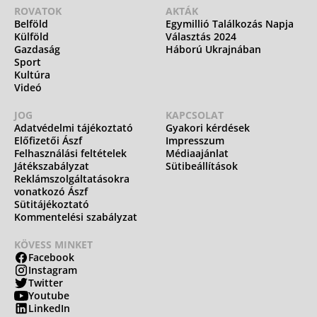
ROVATOK
AKTÁK
Belföld
Egymillió Találkozás Napja
Külföld
Választás 2024
Gazdaság
Háború Ukrajnában
Sport
Kultúra
Videó
JOG
KAPCSOLAT
Adatvédelmi tájékoztató
Gyakori kérdések
Előfizetői Ászf
Impresszum
Felhasználási feltételek
Médiaajánlat
Játékszabályzat
Sütibeállítások
Reklámszolgáltatásokra
vonatkozó Ászf
Sütitájékoztató
Kommentelési szabályzat
KÖVESS MINKET
Facebook
Instagram
Twitter
Youtube
LinkedIn