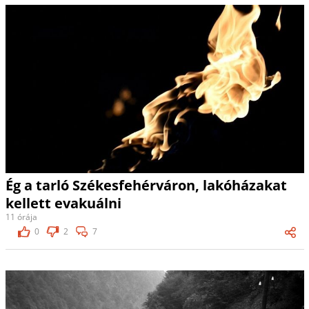
Ég a tarló Székesfehérváron, lakóházakat
kellett evakuálni
11 órája
0
2
7