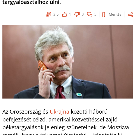
tárgyalóasztalhoz ülni.
3
p
1
0
5
Mentés
Az Oroszország és
Ukrajna
közötti háború
befejezését célzó, amerikai közvetítéssel zajló
béketárgyalások jelenleg szünetelnek, de Moszkva
reméli, hogy a folyamat újraindul – jelentette ki