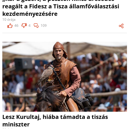
reagált a Fidesz a Tisza államfőválasztási
kezdeményezésére
10 órája
46
4
109
Lesz Kurultaj, hiába támadta a tiszás
miniszter