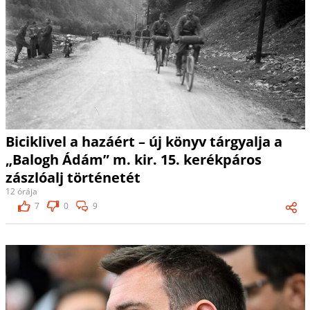
Biciklivel a hazáért – új könyv tárgyalja a
„Balogh Ádám” m. kir. 15. kerékpáros
zászlóalj történetét
12 órája
7
0
9