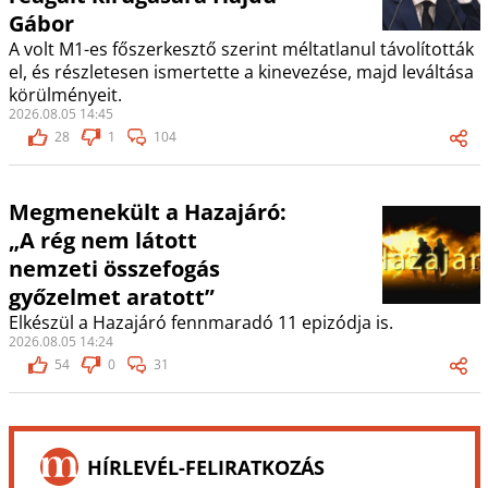
Gábor
A volt M1-es főszerkesztő szerint méltatlanul távolították
el, és részletesen ismertette a kinevezése, majd leváltása
körülményeit.
2026.08.05 14:45
28
1
104
Megmenekült a Hazajáró:
„A rég nem látott
nemzeti összefogás
győzelmet aratott”
Elkészül a Hazajáró fennmaradó 11 epizódja is.
2026.08.05 14:24
54
0
31
HÍRLEVÉL-FELIRATKOZÁS