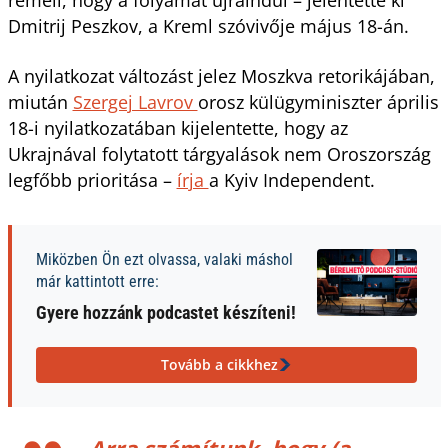
Dmitrij Peszkov, a Kreml szóvivője május 18-án.
A nyilatkozat változást jelez Moszkva retorikájában,
miután
Szergej Lavrov
orosz külügyminiszter április
18-i nyilatkozatában kijelentette, hogy az
Ukrajnával folytatott tárgyalások nem Oroszország
legfőbb prioritása –
írja
a Kyiv Independent.
Miközben Ön ezt olvassa, valaki máshol
már kattintott erre:
Gyere hozzánk podcastet készíteni!
Tovább a cikkhez
„Arra számítunk, hogy (a