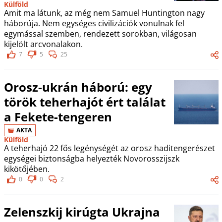
Külföld
Amit ma látunk, az még nem Samuel Huntington nagy
háborúja. Nem egységes civilizációk vonulnak fel
egymással szemben, rendezett sorokban, világosan
kijelölt arcvonalakon.
7
5
25
Orosz-ukrán háború: egy
török teherhajót ért találat
a Fekete-tengeren
AKTA
Külföld
A teherhajó 22 fős legénységét az orosz haditengerészet
egységei biztonságba helyezték Novorosszijszk
kikötőjében.
0
0
2
Zelenszkij kirúgta Ukrajna