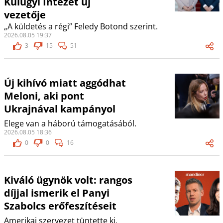
Külügyi Intézet új
vezetője
„A küldetés a régi” Feledy Botond szerint.
2026.08.05 19:37
3
15
51
Új kihívó miatt aggódhat
Meloni, aki pont
Ukrajnával kampányol
Elege van a háború támogatásából.
2026.08.05 18:36
0
0
16
Kiváló ügynök volt: rangos
díjjal ismerik el Panyi
Szabolcs erőfeszítéseit
Amerikai szervezet tüntette ki.