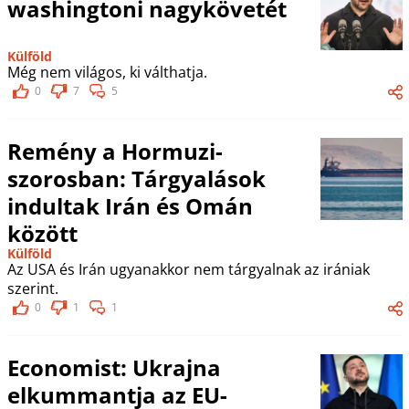
washingtoni nagykövetét
Külföld
Még nem világos, ki válthatja.
0
7
5
Remény a Hormuzi-
szorosban: Tárgyalások
indultak Irán és Omán
között
Külföld
Az USA és Irán ugyanakkor nem tárgyalnak az irániak
szerint.
0
1
1
Economist: Ukrajna
elkummantja az EU-