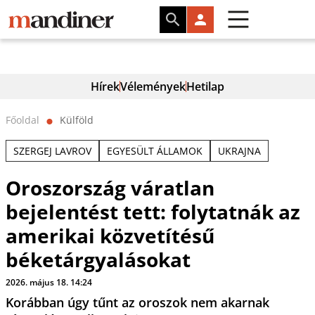
Hírek
Vélemények
Hetilap
Főoldal
Külföld
⬤
SZERGEJ LAVROV
EGYESÜLT ÁLLAMOK
UKRAJNA
Oroszország váratlan
bejelentést tett: folytatnák az
amerikai közvetítésű
béketárgyalásokat
2026. május 18. 14:24
Korábban úgy tűnt az oroszok nem akarnak