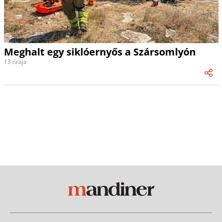
Meghalt egy siklóernyős a Szársomlyón
13 órája