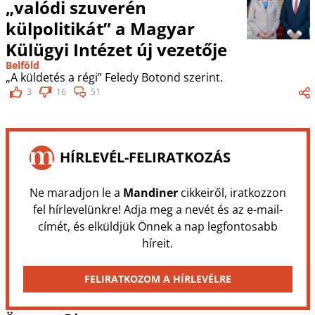
„valódi szuverén
külpolitikát” a Magyar
Külügyi Intézet új vezetője
Belföld
„A küldetés a régi” Feledy Botond szerint.
3
16
51
HÍRLEVÉL-FELIRATKOZÁS
Ne maradjon le a
Mandiner
cikkeiről, iratkozzon
fel hírlevelünkre! Adja meg a nevét és az e-mail-
címét, és elküldjük Önnek a nap legfontosabb
híreit.
FELIRATKOZOM A HÍRLEVÉLRE