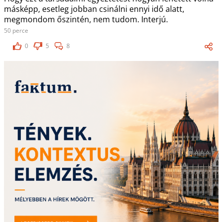
másképp, esetleg jobban csinálni ennyi idő alatt,
megmondom őszintén, nem tudom. Interjú.
50 perce
0
5
8