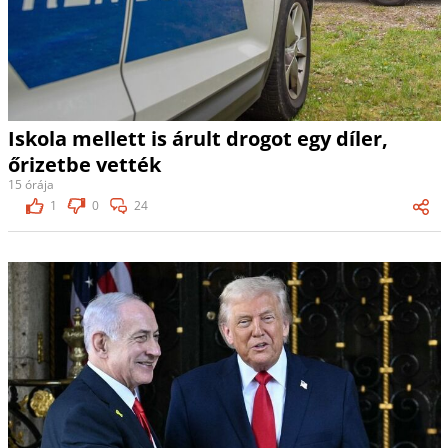
Iskola mellett is árult drogot egy díler,
őrizetbe vették
15 órája
1
0
24