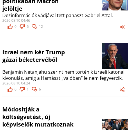
politikában Macron
jelöltje
Dezinformációk vádjával tett panaszt Gabriel Attal.
2026.08.10 04:46
0
6
12
Izrael nem kér Trump
gázai béketervéből
Benjamin Netanjahu szerint nem történik izraeli katonai
kivonulás, amíg a Hamászt „valóban” le nem fegyverzik.
2026.08.10 04:24
0
1
6
Módosítják a
költségvetést, új
képviselők mutatkoznak