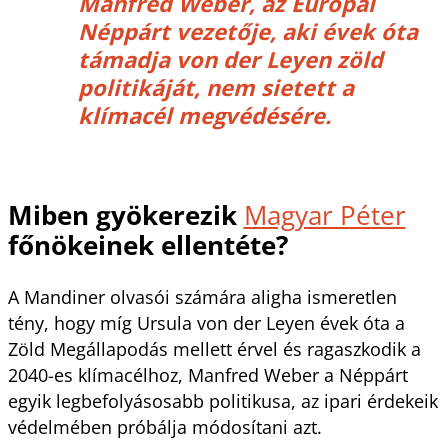
Manfred Weber, az Európai
Néppárt vezetője, aki évek óta
támadja von der Leyen zöld
politikáját, nem sietett a
klímacél megvédésére.
Miben gyökerezik
Magyar Péter
főnökeinek ellentéte?
A Mandiner olvasói számára aligha ismeretlen
tény, hogy míg Ursula von der Leyen évek óta a
Zöld Megállapodás mellett érvel és ragaszkodik a
2040-es klímacélhoz, Manfred Weber a Néppárt
egyik legbefolyásosabb politikusa, az ipari érdekeik
védelmében próbálja módosítani azt.