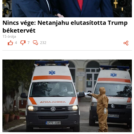
Nincs vége: Netanjahu elutasította Trump
béketervét
15 órája
4
7
232