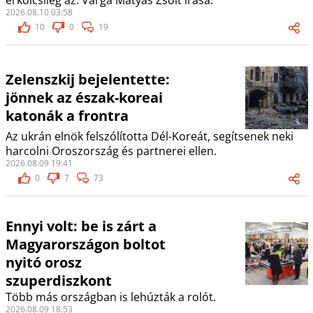
erkölcsileg az. Varga Mátyás Zsolt írása.
2026.08.10 03:58
10
0
19
Zelenszkij bejelentette:
jönnek az észak-koreai
katonák a frontra
Az ukrán elnök felszólította Dél-Koreát, segítsenek neki
harcolni Oroszország és partnerei ellen.
2026.08.09 19:41
0
7
73
Ennyi volt: be is zárt a
Magyarországon boltot
nyitó orosz
szuperdiszkont
Több más országban is lehúzták a rolót.
2026.08.09 18:53