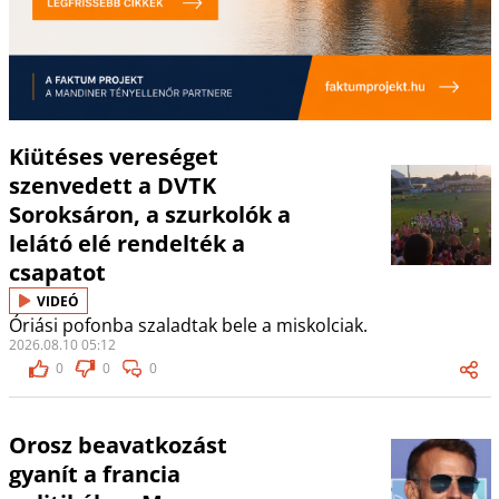
Kiütéses vereséget
szenvedett a DVTK
Soroksáron, a szurkolók a
lelátó elé rendelték a
csapatot
VIDEÓ
Óriási pofonba szaladtak bele a miskolciak.
2026.08.10 05:12
0
0
0
Orosz beavatkozást
gyanít a francia