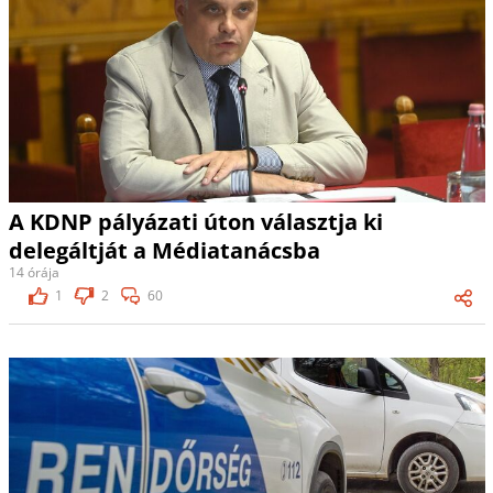
A KDNP pályázati úton választja ki
delegáltját a Médiatanácsba
14 órája
1
2
60