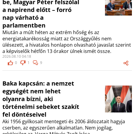
be, Magyar Péter felszólal
a napirend előtt – forró
nap várható a
parlamentben
Miután a múlt héten az extrém hőség és az
energiatakarékosság miatt az Országgyűlés nem
ülésezett, a hivatalos honlapon olvasható javaslat szerint
a képviselők hétfőn 13 órakor ülnek ismét össze.
2026.08.10 04:18
0
1
9
Baka kapcsán: a nemzet
egységét nem lehet
olyanra bízni, aki
történelmi sebeket szakít
fel döntéseivel
Aki 1956 gyilkosait mentegeti és 2006 áldozatait hagyja
cserben, az egyszerűen alkalmatlan. Nem jogilag,