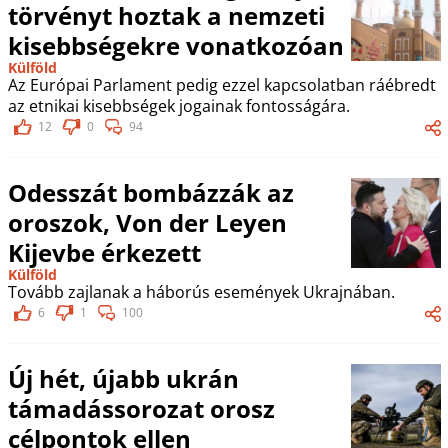
törvényt hoztak a nemzeti
kisebbségekre vonatkozóan
Külföld
Az Európai Parlament pedig ezzel kapcsolatban ráébredt
az etnikai kisebbségek jogainak fontosságára.
12
0
94
Odesszát bombázzák az
oroszok, Von der Leyen
Kijevbe érkezett
Külföld
Tovább zajlanak a háborús események Ukrajnában.
6
1
100
Új hét, újabb ukrán
támadássorozat orosz
célpontok ellen