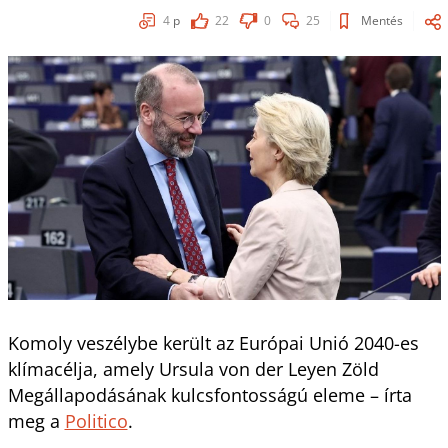
4
p
22
0
25
Mentés
Komoly veszélybe került az Európai Unió 2040-es
klímacélja, amely Ursula von der Leyen Zöld
Megállapodásának kulcsfontosságú eleme – írta
meg a
Politico
.