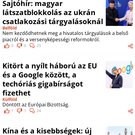
Sajtóhír: magyar
látszatblokkolás az ukrán
csatlakozási tárgyalásoknál
Belföld
Nem kezdődhetnek meg a hivatalos tárgyalások a belső
piacról és a versenyképességi reformokról.
0
0
25
Kitört a nyílt háború az EU
és a Google között, a
techóriás gigabírságot
fizethet
Külföld
Döntött az Európai Bizottság.
1
1
24
Kína és a kisebbségek: új