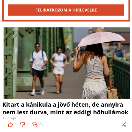
FELIRATKOZOM A HÍRLEVÉLRE
Kitart a kánikula a jövő héten, de annyira
nem lesz durva, mint az eddigi hőhullámok
13 órája
1
1
48