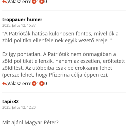
Válasz erre
1
0
troppauer-humer
2025. július 12. 15:37
"A Patrióták hatása különösen fontos, mivel ők a 
zöld politika ellenfeleinek egyik vezető ereje. "

Ez így pontatlan. A Patrióták nem önmagában a 
zöld politikát ellenzik, hanem az eszetlen, erőltetett 
zöldítést. Az utóbbiba csak belerokkanni lehet 
(persze lehet, hogy Pfizerina célja éppen ez).
Válasz erre
1
0
tapir32
2025. július 12. 12:20
Mit ajánl Magyar Péter? 
