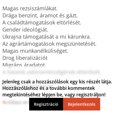
Magas rezsiszámlákat. 

Drága benzint, áramot és gázt. 

A családtámogatások eltörlését. 

Gender ideológiát. 

Ukrajna támogatását a mi kárunkra. 

Az agrártámogatások megszüntetését.

Magas munkanélküliséget.

Drog liberalizációt 

Migráns áradatot. 

A fiatalok adómentességének eltörlését.

Jelenleg csak a hozzászólások egy kis részét látja.
Szavazz a nyomorra! 

Hozzászóláshoz és a további kommentek
megtekintéséhez lépjen be, vagy regisztráljon!
Válasz erre
5
0
Regisztráció
Bejelentkezés