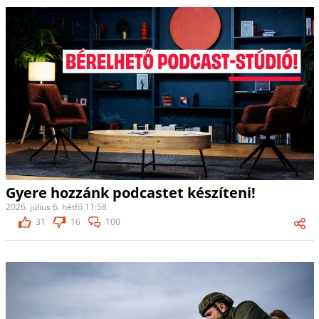
Gyere hozzánk podcastet készíteni!
2026. július 6. hétfő 11:58
31
16
100