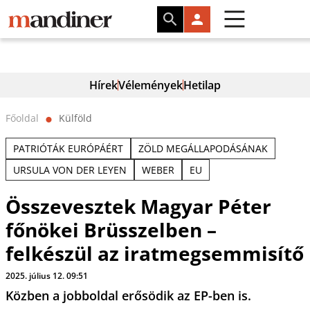
Hírek
Vélemények
Hetilap
Főoldal
Külföld
⬤
PATRIÓTÁK EURÓPÁÉRT
ZÖLD MEGÁLLAPODÁSÁNAK
URSULA VON DER LEYEN
WEBER
EU
Összevesztek Magyar Péter
főnökei Brüsszelben –
felkészül az iratmegsemmisítő
2025. július 12. 09:51
Közben a jobboldal erősödik az EP-ben is.