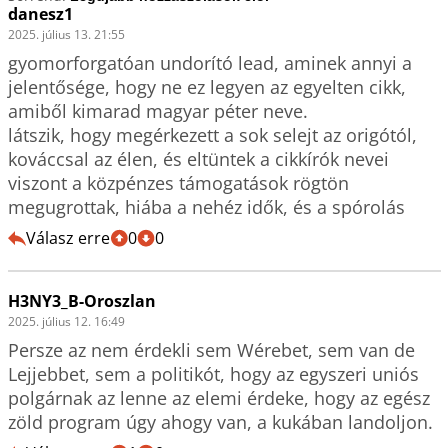
danesz1
2025. július 13. 21:55
gyomorforgatóan undorító lead, aminek annyi a 
jelentősége, hogy ne ez legyen az egyelten cikk, 
amiből kimarad magyar péter neve.

látszik, hogy megérkezett a sok selejt az origótól, 
kováccsal az élen, és eltüntek a cikkírók nevei 
viszont a közpénzes támogatások rögtön 
megugrottak, hiába a nehéz idők, és a spórolás
Válasz erre
0
0
H3NY3_B-Oroszlan
2025. július 12. 16:49
Persze az nem érdekli sem Wérebet, sem van de 
Lejjebbet, sem a politikót, hogy az egyszeri uniós 
polgárnak az lenne az elemi érdeke, hogy az egész 
zöld program úgy ahogy van, a kukában landoljon. 