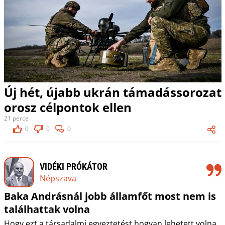
Új hét, újabb ukrán támadássorozat
orosz célpontok ellen
21 perce
0
0
0
VIDÉKI PRÓKÁTOR
Népszava
Baka Andrásnál jobb államfőt most nem is
találhattak volna
Hogy ezt a társadalmi egyeztetést hogyan lehetett volna