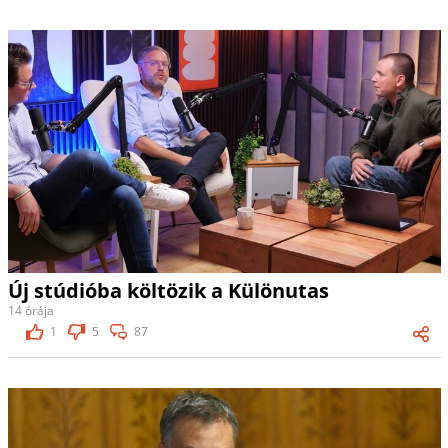
Új stúdióba költözik a Különutas
14 órája
1
5
87