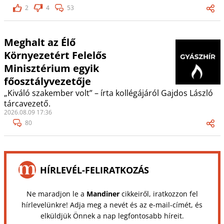
2
4
53
Meghalt az Élő
Környezetért Felelős
Minisztérium egyik
főosztályvezetője
„Kiváló szakember volt” – írta kollégájáról Gajdos László
tárcavezető.
2026.08.09 17:36
80
HÍRLEVÉL-FELIRATKOZÁS
Ne maradjon le a
Mandiner
cikkeiről, iratkozzon fel
hírlevelünkre! Adja meg a nevét és az e-mail-címét, és
elküldjük Önnek a nap legfontosabb híreit.