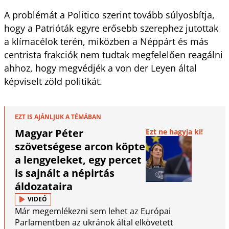
A problémát a Politico szerint tovább súlyosbítja,
hogy a Patrióták egyre erősebb szerephez jutottak
a klímacélok terén, miközben a Néppárt és más
centrista frakciók nem tudtak megfelelően reagálni
ahhoz, hogy megvédjék a von der Leyen által
képviselt zöld politikát.
EZT IS AJÁNLJUK A TÉMÁBAN
Magyar Péter
Ezt ne hagyja ki!
szövetségese arcon köpte
a lengyeleket, egy percet
is sajnált a népirtás
áldozataira
VIDEÓ
Már megemlékezni sem lehet az Európai
Parlamentben az ukránok által elkövetett