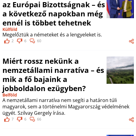
az Európai Bizottságnak – és
a következő napokban még
ennél is többet tehetnek
Külföld
Megelőztük a németeket és a lengyeleket is.
2
6
60
Miért rossz nekünk a
nemzetállami narratíva – és
mik a fő bajaink a
jobboldalon ezügyben?
Belföld
A nemzetállami narratíva nem segíti a határon túli
magyarok, sem a történelmi Magyarország védelmének
ügyét. Szilvay Gergely írása.
7
6
66