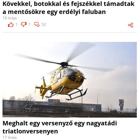
Kövekkel, botokkal és fejszékkel támadtak
a mentősökre egy erdélyi faluban
16 órája
1
1
52
Meghalt egy versenyző egy nagyatádi
triatlonversenyen
17 órája