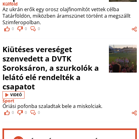
Külföld
Az ukrán erők egy orosz olajfinomítót vettek célba
Tatárföldön, miközben áramszünet történt a megszállt
Szimferopolban.
0
0
0
Kiütéses vereséget
szenvedett a DVTK
Soroksáron, a szurkolók a
lelátó elé rendelték a
csapatot
VIDEÓ
Sport
Óriási pofonba szaladtak bele a miskolciak.
0
0
0