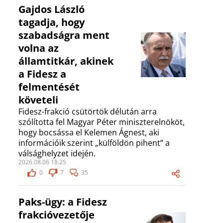
Gajdos László
tagadja, hogy
szabadságra ment
volna az
államtitkár, akinek
a Fidesz a
felmentését
követeli
Fidesz-frakció csütörtök délután arra
szólította fel Magyar Péter miniszterelnököt,
hogy bocsássa el Kelemen Ágnest, aki
információik szerint „külföldön pihent” a
válsághelyzet idején.
2026.08.06 18:25
0
7
35
Paks-ügy: a Fidesz
frakcióvezetője