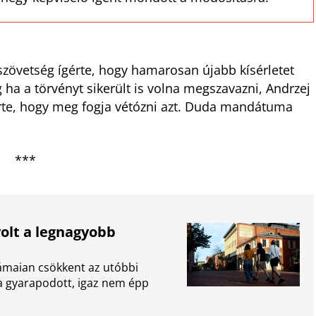
szövetség ígérte, hogy hamarosan újabb kísérletet
ha a törvényt sikerült is volna megszavazni, Andrzej
gérte, hogy meg fogja vétózni azt. Duda mandátuma
***
volt a legnagyobb
maian csökkent az utóbbi
a gyarapodott, igaz nem épp