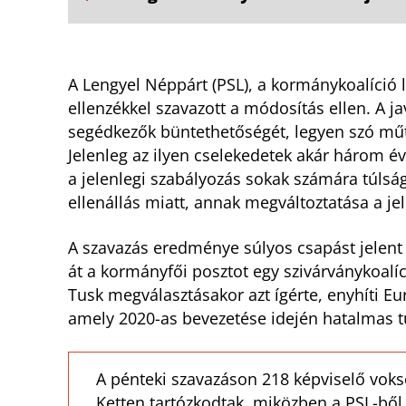
A Lengyel Néppárt (PSL), a kormánykoalíció l
ellenzékkel szavazott a módosítás ellen. A 
segédkezők büntethetőségét, legyen szó műt
Jelenleg az ilyen cselekedetek akár három é
a jelenlegi szabályozás sokak számára túlság
ellenállás miatt, annak megváltoztatása a jel
A szavazás eredménye súlyos csapást jelent
át a kormányfői posztot egy szivárványkoalíc
Tusk megválasztásakor azt ígérte, enyhíti E
amely 2020-as bevezetése idején hatalmas tü
A pénteki szavazáson 218 képviselő vokso
Ketten tartózkodtak, miközben a PSL-ből