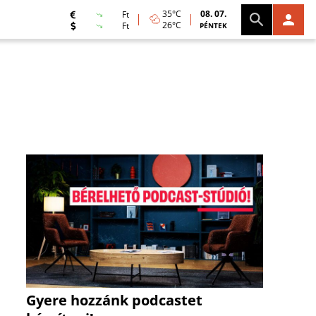
35°C
08. 07.
Ft
26°C
Ft
PÉNTEK
Gyere hozzánk podcastet