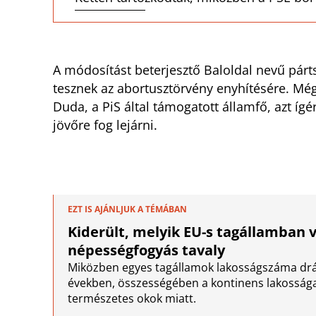
A módosítást beterjesztő Baloldal nevű párt
tesznek az abortusztörvény enyhítésére. Még 
Duda, a PiS által támogatott államfő, azt í
jövőre fog lejárni.
EZT IS AJÁNLJUK A TÉMÁBAN
Kiderült, melyik EU-s tagállamban 
népességfogyás tavaly
Miközben egyes tagállamok lakosságszáma drá
években, összességében a kontinens lakosság
természetes okok miatt.