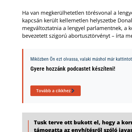
Ha van megkerülhetetlen törésvonal a lengy
kapcsán került kellemetlen helyszetbe Donal
megváltoztatnia a lengyel parlamentnek, a ko
bevezetett szigorú abortusztörvényt – írta 
Miközben Ön ezt olvassa, valaki máshol már kattintott
Gyere hozzánk podcastet készíteni!
Tovább a cikkhez
Tusk terve ott bukott el, hogy a ko
támogatta az enyhítésről szóló java