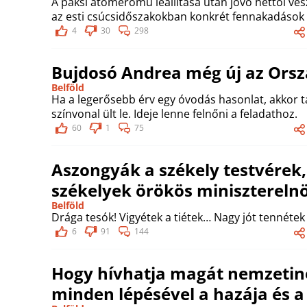
A paksi atomerőmű leállítása után jövő héttől ve
az esti csúcsidőszakokban konkrét fennakadások 
4
30
298
Bujdosó Andrea még új az Ors
Belföld
Ha a legerősebb érv egy óvodás hasonlat, akkor ta
színvonal ült le. Ideje lenne felnőni a feladathoz.
60
1
75
Aszongyák a székely testvérek
székelyek örökös minisztereln
Belföld
Drága tesók! Vigyétek a tiétek… Nagy jót tennétek
6
91
144
Hogy hívhatja magát nemzetin
minden lépésével a hazája és a