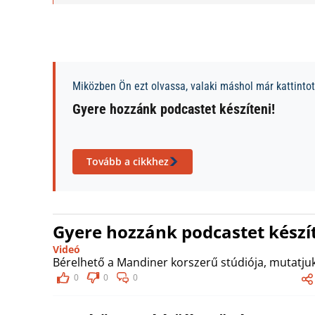
Miközben Ön ezt olvassa, valaki máshol már kattintott
Gyere hozzánk podcastet készíteni!
Tovább a cikkhez
Gyere hozzánk podcastet készít
Videó
Bérelhető a Mandiner korszerű stúdiója, mutatjuk
0
0
0