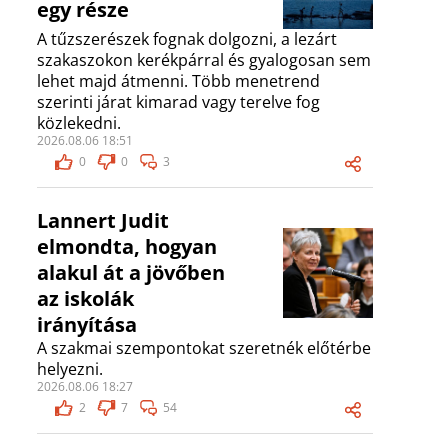
egy része
A tűzszerészek fognak dolgozni, a lezárt
szakaszokon kerékpárral és gyalogosan sem
lehet majd átmenni. Több menetrend
szerinti járat kimarad vagy terelve fog
közlekedni.
2026.08.06 18:51
0
0
3
Lannert Judit
elmondta, hogyan
alakul át a jövőben
az iskolák
irányítása
A szakmai szempontokat szeretnék előtérbe
helyezni.
2026.08.06 18:27
2
7
54