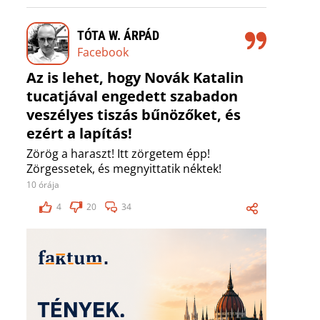
TÓTA W. ÁRPÁD
Facebook
Az is lehet, hogy Novák Katalin
tucatjával engedett szabadon
veszélyes tiszás bűnözőket, és
ezért a lapítás!
Zörög a haraszt! Itt zörgetem épp!
Zörgessetek, és megnyittatik néktek!
10 órája
4
20
34