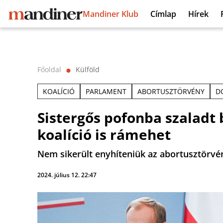
Mandiner Klub
Címlap
Hírek
Főoldal
Külföld
⬤
KOALÍCIÓ
PARLAMENT
ABORTUSZTÖRVÉNY
D
Sistergős pofonba szaladt 
koalíció is rámehet
Nem sikerült enyhíteniük az abortusztörvé
2024. július 12. 22:47