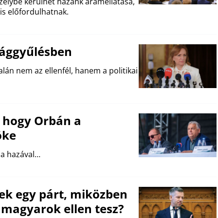
szélybe kerülhet hazánk áramellátása,
is előfordulhatnak.
zággyűlésben
lán nem az ellenfél, hanem a politikai
, hogy Orbán a
öke
 a hazával…
ek egy párt, miközben
 magyarok ellen tesz?