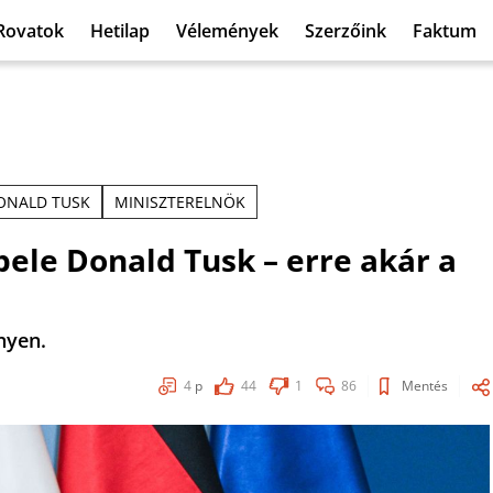
Rovatok
Hetilap
Vélemények
Szerzőink
Faktum
ONALD TUSK
MINISZTERELNÖK
bele Donald Tusk – erre akár a
nyen.
4
p
44
1
86
Mentés