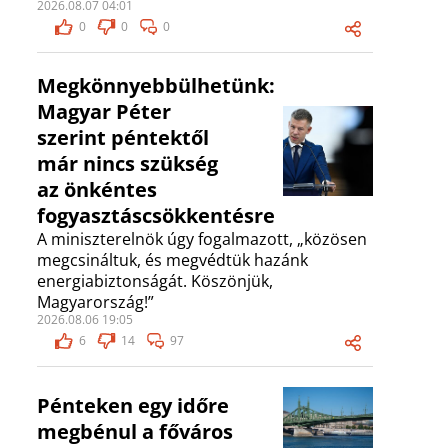
2026.08.07 04:01
0
0
0
Megkönnyebbülhetünk:
Magyar Péter
szerint péntektől
már nincs szükség
az önkéntes
fogyasztáscsökkentésre
A miniszterelnök úgy fogalmazott, „közösen
megcsináltuk, és megvédtük hazánk
energiabiztonságát. Köszönjük,
Magyarország!”
2026.08.06 19:05
6
14
97
Pénteken egy időre
megbénul a főváros