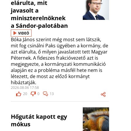
elárulta, mit
javasolt a
miniszterelnöknek
a Sándor-palotában
VIDEÓ
Bóka János szerint még most sem látszik,
mit fog csinálni Paks ügyében a kormány, de
azt elárulta, ő milyen javaslatott tett Magyar
Péternek. A fideszes frakcióvezető azt is
megjegyezte, a kormányzati kommunikáció
alapján ez a probléma másfél hete nem is
létezett, de most az előző kormányt
hibáztatják.
2026.08.06 17:58
20
0
13
Hőgutát kapott egy
mókus