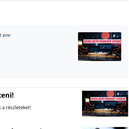
 erre:
eni!
 a részleteket!