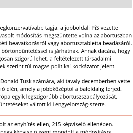
egkonzervatívabb tagja, a jobboldali PiS vezette
javasolt módosítás megszüntette volna az abortuszban
éti beavatkozásról vagy abortusztabletta beadásáról.
v börtönbüntetéssel is járhatnak. Annak dacára, hogy
osan szigorú lehet, a feltételezett társadalmi
ek szerint túl magas politikai kockázatot jelent.
 Donald Tusk számára, aki tavaly decemberben vette
ió élén, amely a jobbközéptől a baloldalig terjed.
urópa egyik legszigorúbb abortuszszabályozását,
ntetéseket váltott ki Lengyelország-szerte.
lt az enyhítés ellen, 215 képviselő ellenében.
 négy képviselő igent mondott a módosításra.