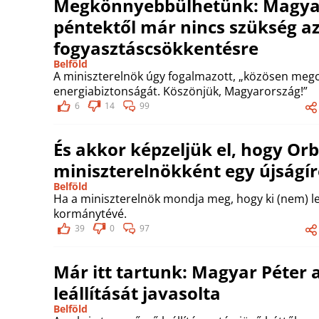
Megkönnyebbülhetünk: Magyar 
péntektől már nincs szükség a
fogyasztáscsökkentésre
Belföld
A miniszterelnök úgy fogalmazott, „közösen meg
energiabiztonságát. Köszönjük, Magyarország!”
6
14
99
És akkor képzeljük el, hogy Orb
miniszterelnökként egy újságí
Belföld
Ha a miniszterelnök mondja meg, hogy ki (nem) le
kormánytévé.
39
0
97
Már itt tartunk: Magyar Péter 
leállítását javasolta
Belföld