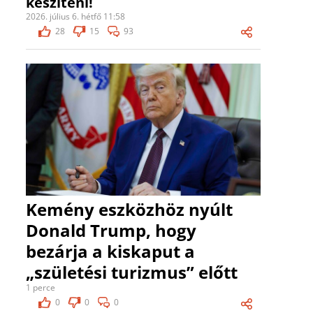
készíteni!
2026. július 6. hétfő 11:58
28
15
93
Kemény eszközhöz nyúlt
Donald Trump, hogy
bezárja a kiskaput a
„születési turizmus” előtt
1 perce
0
0
0