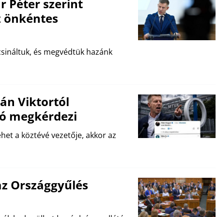
Péter szerint
z önkéntes
csináltuk, és megvédtük hazánk
án Viktortól
ró megkérdezi
het a köztévé vezetője, akkor az
az Országgyűlés