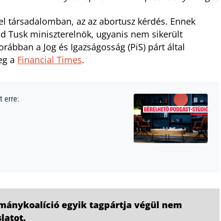
el társadalomban, az az abortusz kérdés. Ennek
d Tusk miniszterelnök, ugyanis nem sikerült
rábban a Jog és Igazságosság (PiS) párt által
meg a
Financial Times
.
 erre:
rmánykoalíció egyik tagpártja végül nem
slatot.