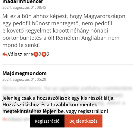
madárinfluencer
2024. augusztus 01. 08:45
Mi ez a bűn ahhoz képest, hogy Magyarországon 
egy pedofil bűnöst mentegető, nem pedofil 
elkövető kegyelmet kapott néhány hónapi 
börtönbüntetés alól! Remélem Angliában nem 
mond le senki!
Válasz erre
2
2
Majdmegmondom
2024. augusztus 01. 05:20
Nincs mit tenni, ha az ugandai patkány cselekedete 
nem terrorrcselekmény és a gyermekek melletti 
Jelenleg csak a hozzászólások egy kis részét látja.
kiállás szélsőjobbos migráns ellenesség, akkor a 
Hozzászóláshoz és a további kommentek
britek elvesztek végleg...
megtekintéséhez lépjen be, vagy regisztráljon!
Válasz erre
3
0
Regisztráció
Bejelentkezés