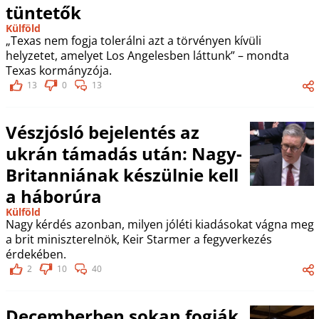
tüntetők
Külföld
„Texas nem fogja tolerálni azt a törvényen kívüli
helyzetet, amelyet Los Angelesben láttunk” – mondta
Texas kormányzója.
13
0
13
Vészjósló bejelentés az
ukrán támadás után: Nagy-
Britanniának készülnie kell
a háborúra
Külföld
Nagy kérdés azonban, milyen jóléti kiadásokat vágna meg
a brit miniszterelnök, Keir Starmer a fegyverkezés
érdekében.
2
10
40
Decemberben sokan fogják