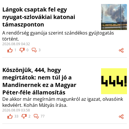
Lángok csaptak fel egy
nyugat-szlovákiai katonai
támaszponton
A rendőrség gyanúja szerint szándékos gyújtogatás
történt.
2026.08.09 04:32
1
0
3
Köszönjük, 444, hogy
megírtátok: nem túl jó a
Mandinernek ez a Magyar
Péter-féle államosítás
De akkor már megírnám magunkról az igazat, olvasóink
kedvéért. Kohán Mátyás írása.
2026.08.09 03:58
33
2
77