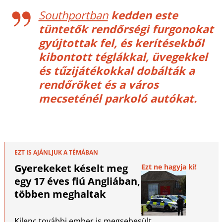
Southportban
kedden este
tüntetők rendőrségi furgonokat
gyújtottak fel, és kerítésekből
kibontott téglákkal, üvegekkel
és tűzijátékokkal dobálták a
rendőröket és a város
mecseténél parkoló autókat.
EZT IS AJÁNLJUK A TÉMÁBAN
Gyerekeket késelt meg
Ezt ne hagyja ki!
egy 17 éves fiú Angliában,
többen meghaltak
Kilenc további ember is megsebesült.