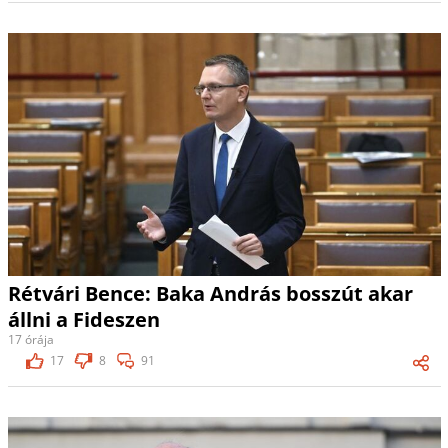
Rétvári Bence: Baka András bosszút akar
állni a Fideszen
17 órája
17
8
91