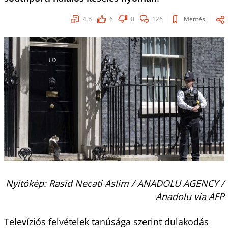
4
p
6
0
126
Mentés
Nyitókép: Rasid Necati Aslim / ANADOLU AGENCY /
Anadolu via AFP
Televíziós felvételek tanúsága szerint dulakodás