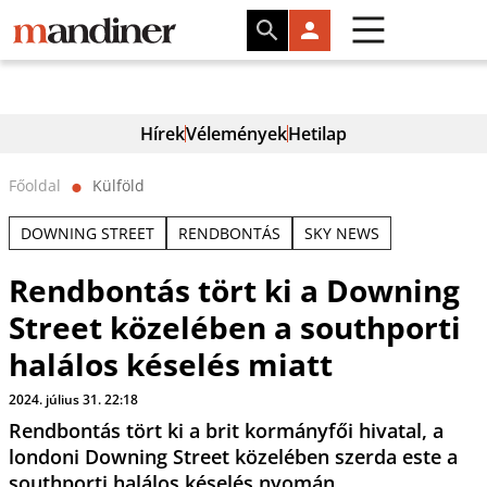
Hírek
Vélemények
Hetilap
Főoldal
Külföld
⬤
DOWNING STREET
RENDBONTÁS
SKY NEWS
Rendbontás tört ki a Downing
Street közelében a southporti
halálos késelés miatt
2024. július 31. 22:18
Rendbontás tört ki a brit kormányfői hivatal, a
londoni Downing Street közelében szerda este a
southporti halálos késelés nyomán.