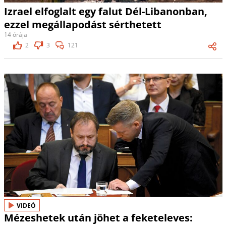
Izrael elfoglalt egy falut Dél-Libanonban,
ezzel megállapodást sérthetett
14 órája
2
3
121
VIDEÓ
Mézeshetek után jöhet a feketeleves: