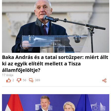
Baka András és a tatai sortűzper: miért állt
ki az egyik elítélt mellett a Tisza
államfőjelöltje?
17 órája
2
56
389