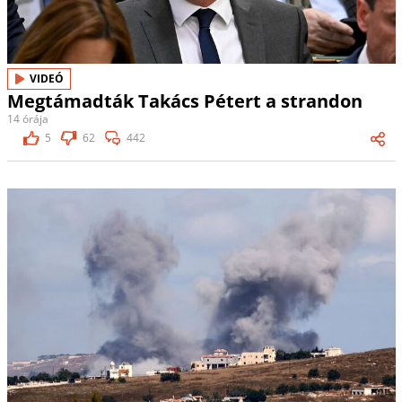
VIDEÓ
Megtámadták Takács Pétert a strandon
14 órája
5
62
442