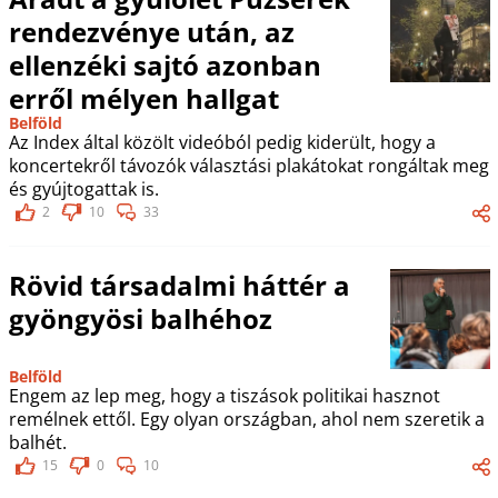
rendezvénye után, az
ellenzéki sajtó azonban
erről mélyen hallgat
Belföld
Az Index által közölt videóból pedig kiderült, hogy a
koncertekről távozók választási plakátokat rongáltak meg
és gyújtogattak is.
2
10
33
Rövid társadalmi háttér a
gyöngyösi balhéhoz
Belföld
Engem az lep meg, hogy a tiszások politikai hasznot
remélnek ettől. Egy olyan országban, ahol nem szeretik a
balhét.
15
0
10