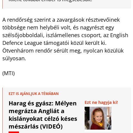
A rendőrség szerint a zavargások résztvevőinek
többsége nem helybéli volt, és nagyrészt egy
szélsőjobboldali, iszlámellenes csoport, az English
Defence League támogatói közül került ki.
Ötvenhárom rendőr sérült meg, nyolcan közülük
súlyosan.
(MTI)
EZT IS AJÁNLJUK A TÉMÁBAN
Harag és gyász: Mélyen
Ezt ne hagyja ki!
megrázta Angliát a
kislányokat célzó késes
mészárlás (VIDEÓ)