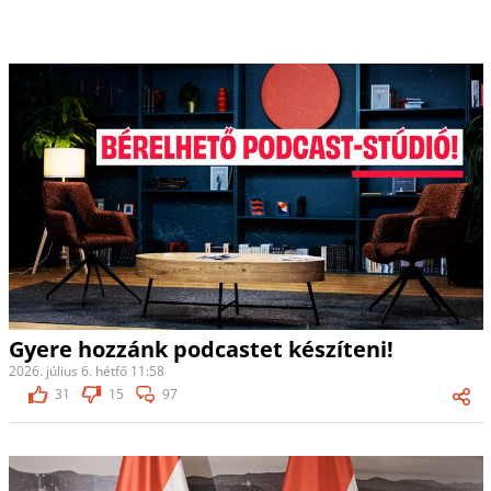
Gyere hozzánk podcastet készíteni!
2026. július 6. hétfő 11:58
31
15
97