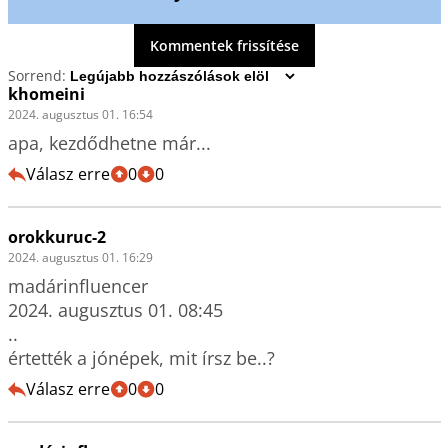
Kommentek frissítése
Sorrend:
khomeini
2024. augusztus 01. 16:54
apa, kezdődhetne már...
Válasz erre
0
0
orokkuruc-2
2024. augusztus 01. 16:29
madárinfluencer

2024. augusztus 01. 08:45 

..

értették a jónépek, mit írsz be..?
Válasz erre
0
0