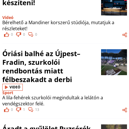
készíteni!
Videó
Bérelhető a Mandiner korszerű stúdiója, mutatjuk a
részleteket!
0
0
0
Óriási balhé az Újpest–
Fradin, szurkolói
rendbontás miatt
félbeszakadt a derbi
VIDEÓ
Sport
A lila-fehérek szurkolói megindultak a lelátón a
vendégszektor felé.
0
1
13
Áradt a gyűlölet Puzsérék