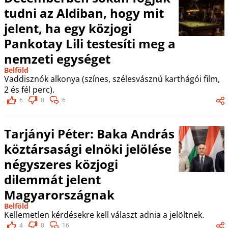
tudni az Aldiban, hogy mit
jelent, ha egy közjogi
Pankotay Lili testesíti meg a
nemzeti egységet
Belföld
Vaddisznók alkonya (színes, szélesvásznú karthágói film,
2 és fél perc).
6
0
6
Tarjányi Péter: Baka András
köztársasági elnöki jelölése
négyszeres közjogi
dilemmát jelent
Magyarországnak
Belföld
Kellemetlen kérdésekre kell választ adnia a jelöltnek.
4
0
16