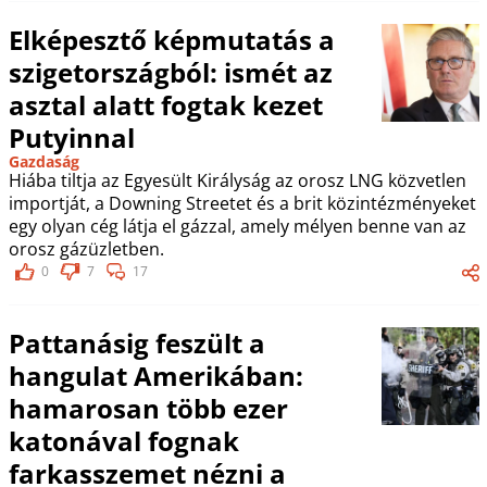
Elképesztő képmutatás a
szigetországból: ismét az
asztal alatt fogtak kezet
Putyinnal
Gazdaság
Hiába tiltja az Egyesült Királyság az orosz LNG közvetlen
importját, a Downing Streetet és a brit közintézményeket
egy olyan cég látja el gázzal, amely mélyen benne van az
orosz gázüzletben.
0
7
17
Pattanásig feszült a
hangulat Amerikában:
hamarosan több ezer
katonával fognak
farkasszemet nézni a