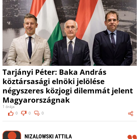
Tarjányi Péter: Baka András
köztársasági elnöki jelölése
négyszeres közjogi dilemmát jelent
Magyarországnak
1 órája
0
0
0
NIZALOWSKI ATTILA