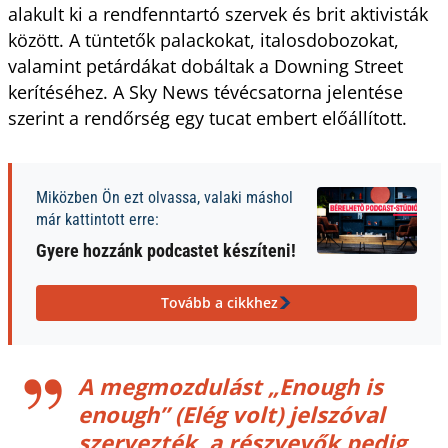
alakult ki a rendfenntartó szervek és brit aktivisták
között. A tüntetők palackokat, italosdobozokat,
valamint petárdákat dobáltak a Downing Street
kerítéséhez. A Sky News tévécsatorna jelentése
szerint a rendőrség egy tucat embert előállított.
Miközben Ön ezt olvassa, valaki máshol
már kattintott erre:
Gyere hozzánk podcastet készíteni!
Tovább a cikkhez
A megmozdulást
„Enough is
enough”
(Elég volt) jelszóval
szervezték, a részvevők pedig