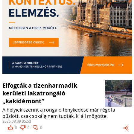
Elfogták a tizenharmadik
kerületi lakatrongáló
„kakidémont”
A helyiek szerint a rongáló ténykedése már régóta
bűzlött, csak sokáig nem tudták, ki áll mögötte.
2026.08.09 05:53
0
0
0