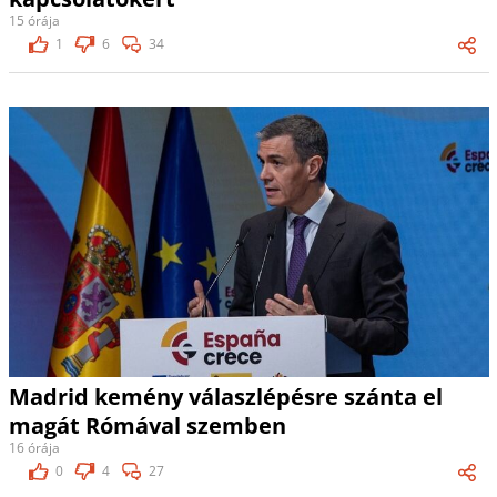
15 órája
1
6
34
Madrid kemény válaszlépésre szánta el
magát Rómával szemben
16 órája
0
4
27