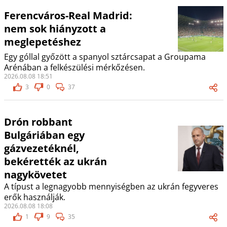
Ferencváros-Real Madrid:
nem sok hiányzott a
meglepetéshez
Egy góllal győzött a spanyol sztárcsapat a Groupama
Arénában a felkészülési mérkőzésen.
2026.08.08 18:51
3
0
37
Drón robbant
Bulgáriában egy
gázvezetéknél,
bekérették az ukrán
nagykövetet
A típust a legnagyobb mennyiségben az ukrán fegyveres
erők használják.
2026.08.08 18:08
1
9
35