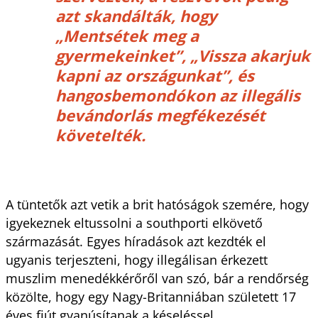
azt skandálták, hogy
„Mentsétek meg a
gyermekeinket”
,
„Vissza akarjuk
kapni az országunkat”
, és
hangosbemondókon az illegális
bevándorlás megfékezését
követelték.
A tüntetők azt vetik a brit hatóságok szemére, hogy
igyekeznek eltussolni a southporti elkövető
származását. Egyes híradások azt kezdték el
ugyanis terjeszteni, hogy illegálisan érkezett
muszlim menedékkérőről van szó, bár a rendőrség
közölte, hogy egy Nagy-Britanniában született 17
éves fiút gyanúsítanak a késeléssel.