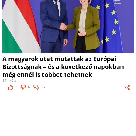
A magyarok utat mutattak az Európai
Bizottságnak – és a következő napokban
még ennél is többet tehetnek
17 órája
2
6
55