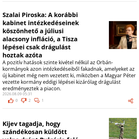
Szalai Piroska: A korábbi
kabinet intézkedéseinek
köszönhető a júliusi
alacsony infláció, a Tisza
lépései csak drágulást
hoztak azóta
A pozitív hatások szinte kivétel nélkül az Orbán-
kormányok azon intézkedéseiből fakadnak, amelyeket az
új kabinet még nem vezetett ki, miközben a Magyar Péter
vezette kormány eddigi lépései kizárólag drágulást
eredményeztek a piacon.
2026.08.09 05:31
0
2
1
Kijev tagadja, hogy
szándékosan küldött