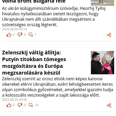
volna drónt Bulgária felé
Az ukrán külügyminisztérium szóvivője, Heorhij Tyihij
hivatalos nyilatkozatában sietett leszögezni, hogy
Ukrajnának nem állt szándékában megsérteni a
szövetséges ország légterét.
2026.08.09 05:19
0
3
1
Zelenszkij váltig állítja:
Putyin titokban tömeges
mozgósításra és Európa
megzsarolására készül
Zelenszkij szerint az orosz elnök nem képes katonai
sikereket elérni Ukrajnában, ezért kétségbeesetten keres
olyan szimbolikus győzelmeket, amelyekkel igazolni tudja
a kolosszális veszteségeket a saját lakossága előtt.
2026.08.09 04:56
0
3
14