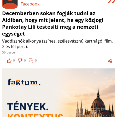
Facebook
Decemberben sokan fogják tudni az
Aldiban, hogy mit jelent, ha egy közjogi
Pankotay Lili testesíti meg a nemzeti
egységet
Vaddisznók alkonya (színes, szélesvásznú karthágói film,
2 és fél perc).
56 perce
0
0
0