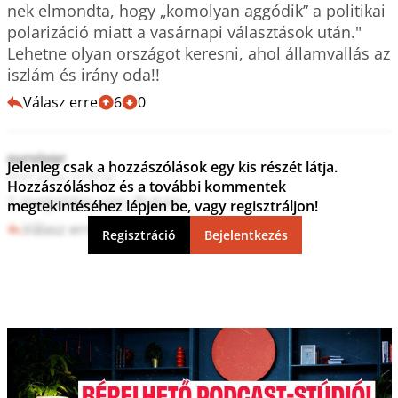
nek elmondta, hogy „komolyan aggódik” a politikai 
polarizáció miatt a vasárnapi választások után."

Lehetne olyan országot keresni, ahol államvallás az 
iszlám és irány oda!! 
Válasz erre
6
0
survivor
Jelenleg csak a hozzászólások egy kis részét látja.
2024. június 13. 05:52
Hozzászóláshoz és a további kommentek
1 megoldas van: Putyin.
megtekintéséhez lépjen be, vagy regisztráljon!
Válasz erre
0
0
Regisztráció
Bejelentkezés