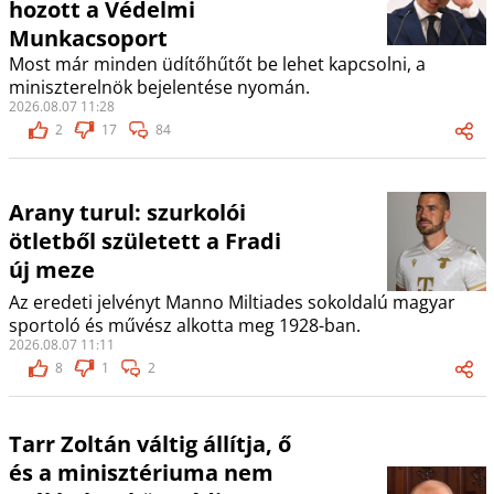
hozott a Védelmi
Munkacsoport
Most már minden üdítőhűtőt be lehet kapcsolni, a
miniszterelnök bejelentése nyomán.
2026.08.07 11:28
2
17
84
Arany turul: szurkolói
ötletből született a Fradi
új meze
Az eredeti jelvényt Manno Miltiades sokoldalú magyar
sportoló és művész alkotta meg 1928-ban.
2026.08.07 11:11
8
1
2
Tarr Zoltán váltig állítja, ő
és a minisztériuma nem