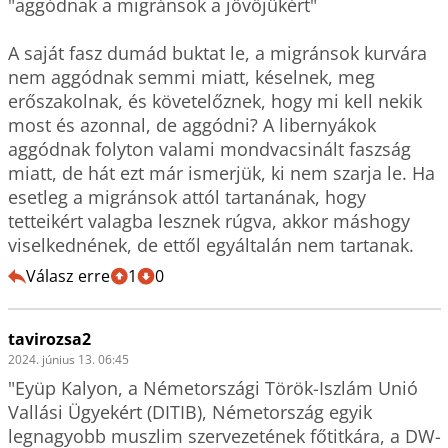
"aggódnak a migránsok a jövőjükért"

A saját fasz dumád buktat le, a migránsok kurvára 
nem aggódnak semmi miatt, késelnek, meg 
erőszakolnak, és követelőznek, hogy mi kell nekik 
most és azonnal, de aggódni? A libernyákok 
aggódnak folyton valami mondvacsinált faszság 
miatt, de hát ezt már ismerjük, ki nem szarja le. Ha 
esetleg a migránsok attól tartanának, hogy 
tetteikért valagba lesznek rúgva, akkor máshogy 
viselkednének, de ettől egyáltalán nem tartanak.
Válasz erre
1
0
tavirozsa2
2024. június 13. 06:45
"Eyüp Kalyon, a Németországi Török-Iszlám Unió 
Vallási Ügyekért (DITIB), Németország egyik 
legnagyobb muszlim szervezetének főtitkára, a DW-