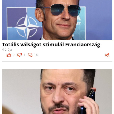
Totális válságot szimulál Franciaország
4 órája
0
1
14