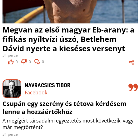
Megvan az első magyar Eb-arany: a
fifikás nyíltvízi úszó, Betlehem
Dávid nyerte a kieséses versenyt
31 perce
0
0
0
NAVRACSICS TIBOR
Facebook
Csupán egy szerény és tétova kérdésem
lenne a hozzáértőkhöz
A megígért társadalmi egyeztetés most következik, vagy
már megtörtént?
31 perce