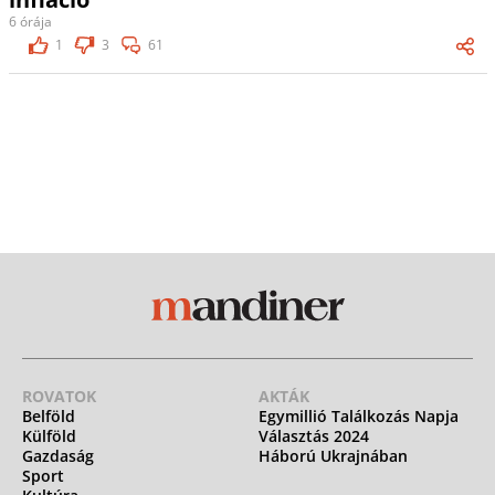
6 órája
1
3
61
ROVATOK
AKTÁK
Belföld
Egymillió Találkozás Napja
Külföld
Választás 2024
Gazdaság
Háború Ukrajnában
Sport