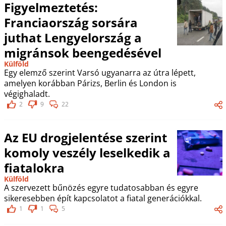
Figyelmeztetés:
Franciaország sorsára
juthat Lengyelország a
migránsok beengedésével
Külföld
Egy elemző szerint Varsó ugyanarra az útra lépett,
amelyen korábban Párizs, Berlin és London is
végighaladt.
2
9
22
Az EU drogjelentése szerint
komoly veszély leselkedik a
fiatalokra
Külföld
A szervezett bűnözés egyre tudatosabban és egyre
sikeresebben épít kapcsolatot a fiatal generációkkal.
1
1
5