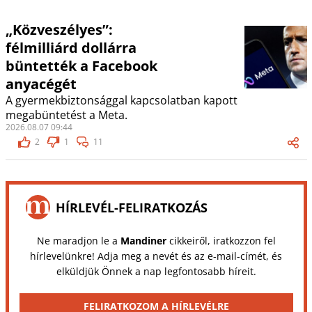
„Közveszélyes”:
félmilliárd dollárra
büntették a Facebook
anyacégét
A gyermekbiztonsággal kapcsolatban kapott
megabüntetést a Meta.
2026.08.07 09:44
2
1
11
HÍRLEVÉL-FELIRATKOZÁS
Ne maradjon le a
Mandiner
cikkeiről, iratkozzon fel
hírlevelünkre! Adja meg a nevét és az e-mail-címét, és
elküldjük Önnek a nap legfontosabb híreit.
FELIRATKOZOM A HÍRLEVÉLRE