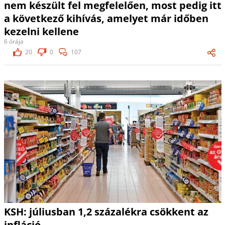
nem készült fel megfelelően, most pedig itt
a következő kihívás, amelyet már időben
kezelni kellene
6 órája
20
0
107
KSH: júliusban 1,2 százalékra csökkent az
infláció