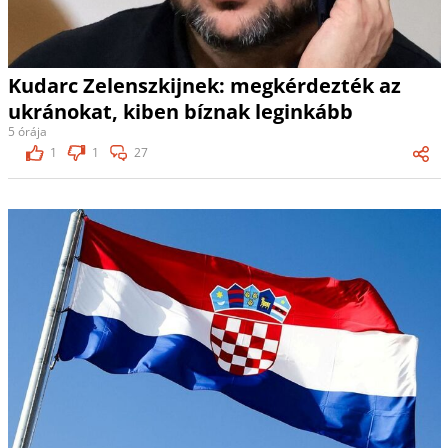
Kudarc Zelenszkijnek: megkérdezték az
ukránokat, kiben bíznak leginkább
5 órája
1
1
27