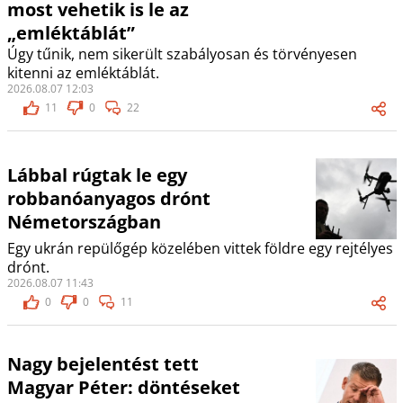
most vehetik is le az
„emléktáblát”
Úgy tűnik, nem sikerült szabályosan és törvényesen
kitenni az emléktáblát.
2026.08.07 12:03
11
0
22
Lábbal rúgtak le egy
robbanóanyagos drónt
Németországban
Egy ukrán repülőgép közelében vittek földre egy rejtélyes
drónt.
2026.08.07 11:43
0
0
11
Nagy bejelentést tett
Magyar Péter: döntéseket