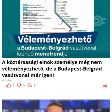
A köztársasági elnök személye még nem
véleményezhető, de a Budapest-Belgrád
vasútvonal már igen!
4 órája
0
6
31