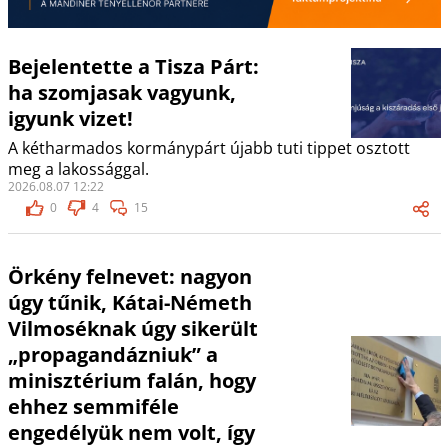
Bejelentette a Tisza Párt:
ha szomjasak vagyunk,
igyunk vizet!
A kétharmados kormánypárt újabb tuti tippet osztott
meg a lakossággal.
2026.08.07 12:22
0
4
15
Örkény felnevet: nagyon
úgy tűnik, Kátai-Németh
Vilmoséknak úgy sikerült
„propagandázniuk” a
minisztérium falán, hogy
ehhez semmiféle
engedélyük nem volt, így