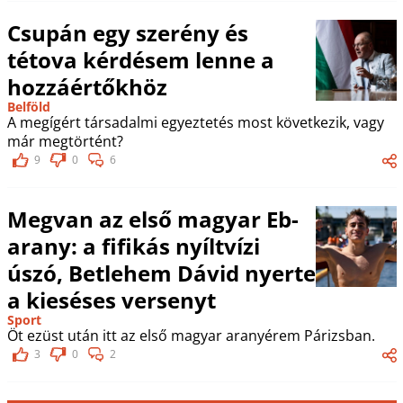
Csupán egy szerény és
tétova kérdésem lenne a
hozzáértőkhöz
Belföld
A megígért társadalmi egyeztetés most következik, vagy
már megtörtént?
9
0
6
Megvan az első magyar Eb-
arany: a fifikás nyíltvízi
úszó, Betlehem Dávid nyerte
a kieséses versenyt
Sport
Öt ezüst után itt az első magyar aranyérem Párizsban.
3
0
2