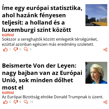
Íme egy európai statisztika,
ahol hazánk fényesen
teljesít: a holland és a
luxemburgi szint között
Külföld
Sokszor a sereghajtók között emlegetik térségünket,
ezúttal azonban egészen más eredmény született.
1
0
3
Beismerte Von der Leyen:
nagy bajban van az Európai
Unió, sok minden dőlhet
most el
Külföld
Az Európai Bizottság elnöke Donald Trumpnak is üzent.
0
6
15