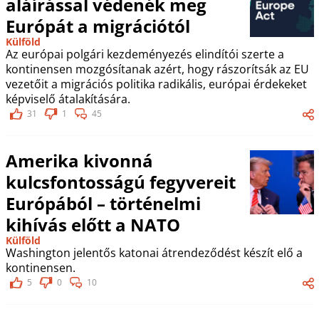
aláírással védenék meg
Európát a migrációtól
Külföld
Az európai polgári kezdeményezés elindítói szerte a
kontinensen mozgósítanak azért, hogy rászorítsák az EU
vezetőit a migrációs politika radikális, európai érdekeket
képviselő átalakítására.
31
1
45
Amerika kivonná
kulcsfontosságú fegyvereit
Európából – történelmi
kihívás előtt a NATO
Külföld
Washington jelentős katonai átrendeződést készít elő a
kontinensen.
5
0
10