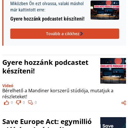
Miközben Ön ezt olvassa, valaki máshol
már kattintott erre:
Gyere hozzánk podcastet készíteni!
Tovább a cikkhez
Gyere hozzánk podcastet
készíteni!
Videó
Bérelhető a Mandiner korszerű stúdiója, mutatjuk a
részleteket!
0
0
0
Save Europe Act: egymillió