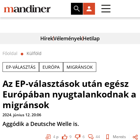
Hírek
Vélemények
Hetilap
Főoldal
Külföld
⬤
EP-VÁLASZTÁS
EURÓPA
MIGRÁNSOK
Az EP-választások után egész
Európában nyugtalankodnak a
migránsok
2024. június 12. 20:06
Aggódik a Deutsche Welle is.
4
p
9
6
44
Mentés