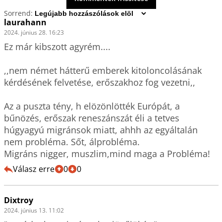
Sorrend:
laurahann
2024. június 28. 16:23
Ez már kibszott agyrém....

,,nem német hátterű emberek kitoloncolásának 
kérdésének felvetése, erőszakhoz fog vezetni,,

Az a puszta tény, h elözönlötték Európát, a 
bűnözés, erőszak reneszánszát éli a tetves 
húgyagyú migránsok miatt, ahhh az egyáltalán 
nem probléma. Sőt, álprobléma. 

Válasz erre
0
0
Dixtroy
2024. június 13. 11:02