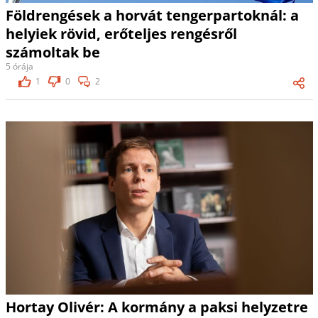
Földrengések a horvát tengerpartoknál: a
helyiek rövid, erőteljes rengésről
számoltak be
5 órája
1
0
2
Hortay Olivér: A kormány a paksi helyzetre