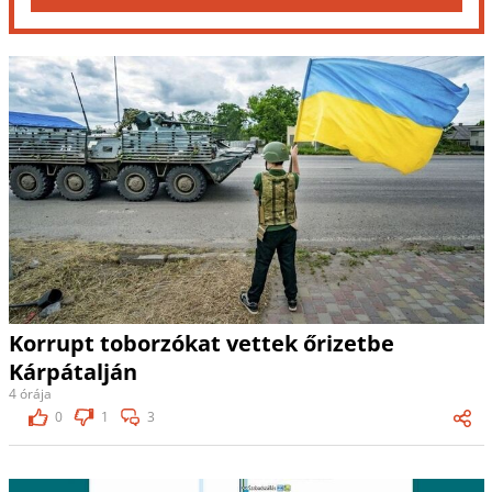
Korrupt toborzókat vettek őrizetbe
Kárpátalján
4 órája
0
1
3