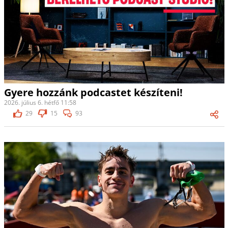
Gyere hozzánk podcastet készíteni!
2026. július 6. hétfő 11:58
29
15
93