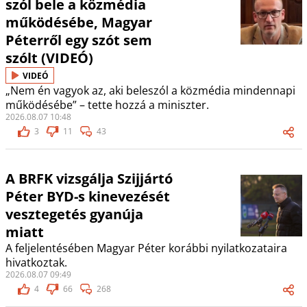
szól bele a közmédia
működésébe, Magyar
Péterről egy szót sem
szólt (VIDEÓ)
VIDEÓ
„Nem én vagyok az, aki beleszól a közmédia mindennapi
működésébe” – tette hozzá a miniszter.
2026.08.07 10:48
3
11
43
A BRFK vizsgálja Szijjártó
Péter BYD-s kinevezését
vesztegetés gyanúja
miatt
A feljelentésében Magyar Péter korábbi nyilatkozataira
hivatkoztak.
2026.08.07 09:49
4
66
268