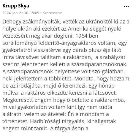
Krupp Skya
•••
2024. január 30. 19:05
•
Szerkesztve
Dehogy zsákmányolták, vették az ukránoktól ki az a 
hülye ukrán aki ezekért az Amerika seggét nyaló 
vezetésért meg akar dögleni. 1964 ben 
sorállományú felderítő-anyagraktáros voltam, egy 
gyakorlatról visszatérve egy darab plusz éjellátó 
infra távcsövet találtam a raktárban,  a szabályzat 
szerint jelentenem kellett a századparancsnoknak. 
A századparancsnok helyettese volt szolgálatban, 
neki jelentettem a többletet. Mondta, hogy hozzam 
be az irodájába, majd ő lerendezi. Egy hónap 
múlva  a raktáros elkezdte keresni a látcsövet. 
Megkeresett engem hogy ő betette a raktáramba, 
mivel gyakorlaton voltam kint így nem tudta 
aláíratni velem az átvételt Én elmondtam a 
történetet. Hadbírósági tárgyalás, kihallgattak 
engem mint tanút. A tárgyaláson a 