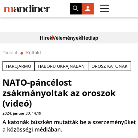
Hírek
Vélemények
Hetilap
Főoldal
Külföld
⬤
HARCJÁRMŰ
HÁBORÚ UKRAJNÁBAN
OROSZ KATONÁK
NATO-páncélost
zsákmányoltak az oroszok
(videó)
2024. január 30. 14:19
A katonák büszkén mutatták be a szerzeményüket
a közösségi médiában.