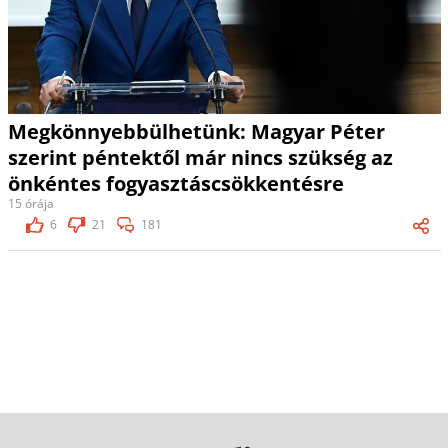
Megkönnyebbülhetünk: Magyar Péter
szerint péntektől már nincs szükség az
önkéntes fogyasztáscsökkentésre
15 órája
6
21
181