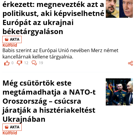
érkezett: megnevezték azt a
politikust, aki képviselhetné
Európát az ukrajnai
béketárgyaláson
AKTA
Külföld
Babis szerint az Európai Unió nevében Merz német
kancellárnak kellene tárgyalnia.
0
12
19
Még csütörtök este
megtámadhatja a NATO-t
Oroszország – csúcsra
járatják a hisztériakeltést
Ukrajnában
AKTA
Külföld