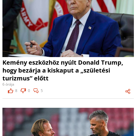
Kemény eszközhöz nyúlt Donald Trump,
hogy bezárja a kiskaput a „születési
turizmus” előtt
6 órája
8
0
5