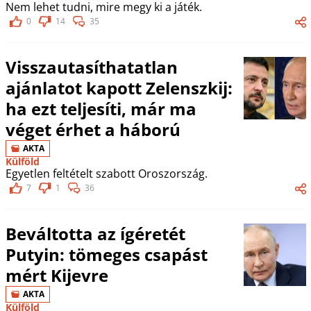
Nem lehet tudni, mire megy ki a játék.
0
14
35
Visszautasíthatatlan
ajánlatot kapott Zelenszkij:
ha ezt teljesíti, már ma
véget érhet a háború
AKTA
Külföld
Egyetlen feltételt szabott Oroszország.
7
1
36
Beváltotta az ígéretét
Putyin: tömeges csapást
mért Kijevre
AKTA
Külföld