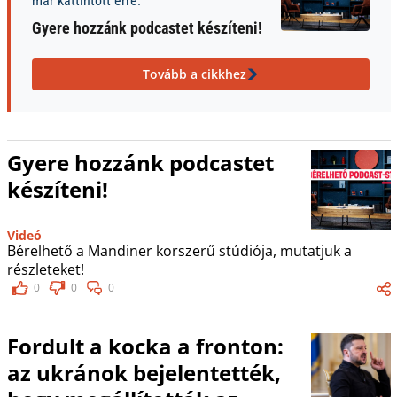
már kattintott erre:
Gyere hozzánk podcastet készíteni!
Tovább a cikkhez
Gyere hozzánk podcastet
készíteni!
Videó
Bérelhető a Mandiner korszerű stúdiója, mutatjuk a
részleteket!
0
0
0
Fordult a kocka a fronton:
az ukránok bejelentették,