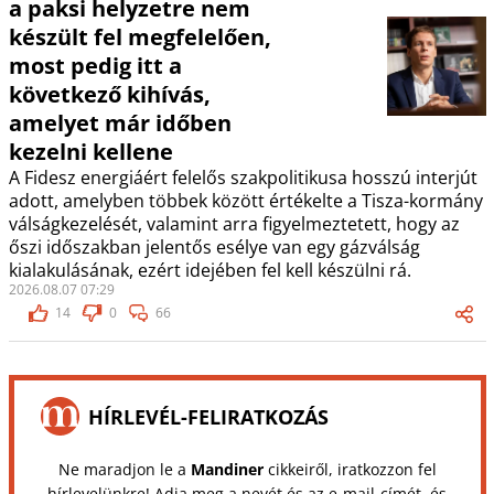
a paksi helyzetre nem
készült fel megfelelően,
most pedig itt a
következő kihívás,
amelyet már időben
kezelni kellene
A Fidesz energiáért felelős szakpolitikusa hosszú interjút
adott, amelyben többek között értékelte a Tisza-kormány
válságkezelését, valamint arra figyelmeztetett, hogy az
őszi időszakban jelentős esélye van egy gázválság
kialakulásának, ezért idejében fel kell készülni rá.
2026.08.07 07:29
14
0
66
HÍRLEVÉL-FELIRATKOZÁS
Ne maradjon le a
Mandiner
cikkeiről, iratkozzon fel
hírlevelünkre! Adja meg a nevét és az e-mail-címét, és