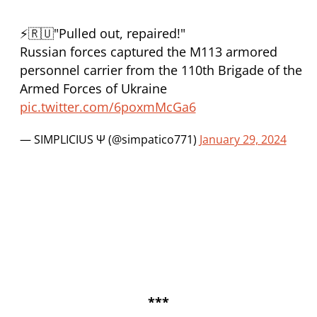
⚡️🇷🇺"Pulled out, repaired!"
Russian forces captured the M113 armored
personnel carrier from the 110th Brigade of the
Armed Forces of Ukraine
pic.twitter.com/6poxmMcGa6
— SIMPLICIUS Ѱ (@simpatico771)
January 29, 2024
***