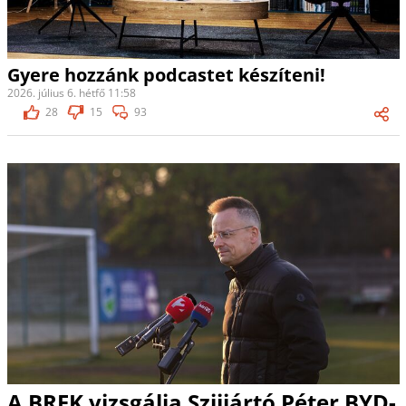
Gyere hozzánk podcastet készíteni!
2026. július 6. hétfő 11:58
28
15
93
A BRFK vizsgálja Szijjártó Péter BYD-