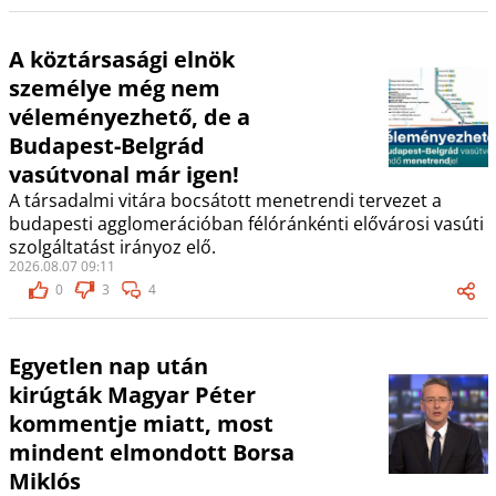
A köztársasági elnök
személye még nem
véleményezhető, de a
Budapest-Belgrád
vasútvonal már igen!
A társadalmi vitára bocsátott menetrendi tervezet a
budapesti agglomerációban félóránkénti elővárosi vasúti
szolgáltatást irányoz elő.
2026.08.07 09:11
0
3
4
Egyetlen nap után
kirúgták Magyar Péter
kommentje miatt, most
mindent elmondott Borsa
Miklós