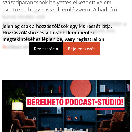
századparancsnok helyettes elkezdett velem 
üvöltözni, hogy rosszul  emlékszem. A hadbíró 
kurva rendes volt 

Azt mondta neki: Százados elvtárs ne üvöltözzön a 
Jelenleg csak a hozzászólások egy kis részét látja.
katonával, mert ezt is számlájához fogom írni. 

Hozzászóláshoz és a további kommentek
Második rész következik.
megtekintéséhez lépjen be, vagy regisztráljon!
Válasz erre
5
0
Regisztráció
Bejelentkezés