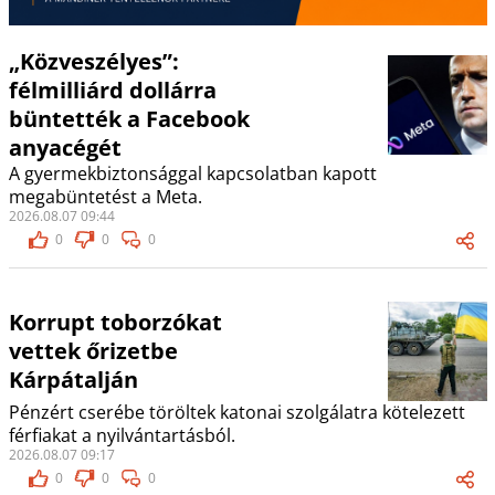
„Közveszélyes”:
félmilliárd dollárra
büntették a Facebook
anyacégét
A gyermekbiztonsággal kapcsolatban kapott
megabüntetést a Meta.
2026.08.07 09:44
0
0
0
Korrupt toborzókat
vettek őrizetbe
Kárpátalján
Pénzért cserébe töröltek katonai szolgálatra kötelezett
férfiakat a nyilvántartásból.
2026.08.07 09:17
0
0
0