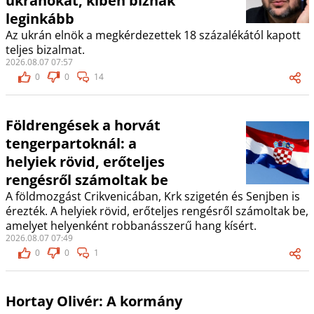
ukránokat, kiben bíznak
leginkább
Az ukrán elnök a megkérdezettek 18 százalékától kapott
teljes bizalmat.
2026.08.07 07:57
0
0
14
Földrengések a horvát
tengerpartoknál: a
helyiek rövid, erőteljes
rengésről számoltak be
A földmozgást Crikvenicában, Krk szigetén és Senjben is
érezték. A helyiek rövid, erőteljes rengésről számoltak be,
amelyet helyenként robbanásszerű hang kísért.
2026.08.07 07:49
0
0
1
Hortay Olivér: A kormány