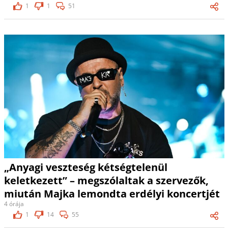
1
1
51
„Anyagi veszteség kétségtelenül
keletkezett” – megszólaltak a szervezők,
miután Majka lemondta erdélyi koncertjét
4 órája
1
14
55