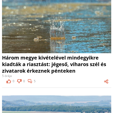
Három megye kivételével mindegyikre
kiadták a riasztást: jégeső, viharos szél és
zivatarok érkeznek pénteken
5 órája
0
0
5