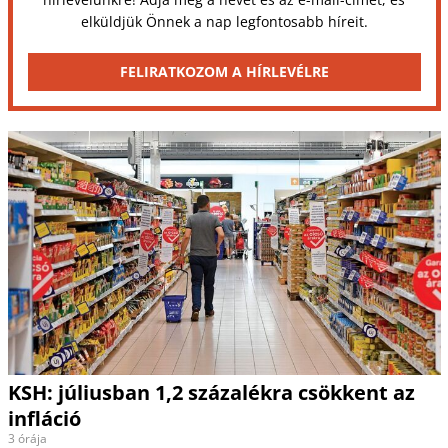
elküldjük Önnek a nap legfontosabb híreit.
FELIRATKOZOM A HÍRLEVÉLRE
KSH: júliusban 1,2 százalékra csökkent az
infláció
3 órája