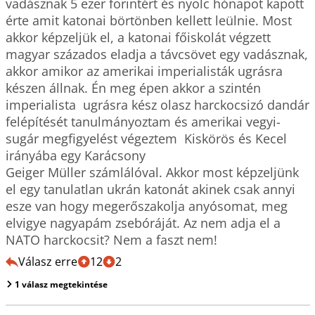
vadásznak 5 ezer forintért és nyolc hónapot kapott 
érte amit katonai börtönben kellett leülnie. Most 
akkor képzeljük el, a katonai főiskolát végzett 
magyar százados eladja a távcsövet egy vadásznak, 
akkor amikor az amerikai imperialisták ugrásra 
készen állnak. Én meg épen akkor a szintén 
imperialista  ugrásra kész olasz harckocsizó dandár 
felépítését tanulmányoztam és amerikai vegyi-
sugár megfigyelést végeztem  Kiskörös és Kecel 
irányába egy Karácsony

Geiger Müller számlálóval. Akkor most képzeljünk 
el egy tanulatlan ukrán katonát akinek csak annyi 
esze van hogy megerőszakolja anyósomat, meg 
elvigye nagyapám zsebóráját. Az nem adja el a 
NATO harckocsit? Nem a faszt nem!  
Válasz erre
12
2
1 válasz megtekintése