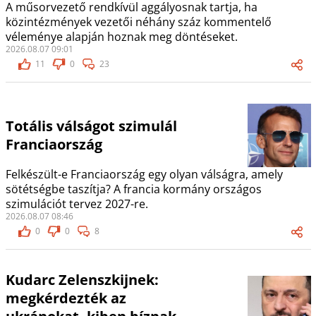
A műsorvezető rendkívül aggályosnak tartja, ha
közintézmények vezetői néhány száz kommentelő
véleménye alapján hoznak meg döntéseket.
2026.08.07 09:01
11
0
23
Totális válságot szimulál
Franciaország
Felkészült-e Franciaország egy olyan válságra, amely
sötétségbe taszítja? A francia kormány országos
szimulációt tervez 2027-re.
2026.08.07 08:46
0
0
8
Kudarc Zelenszkijnek:
megkérdezték az