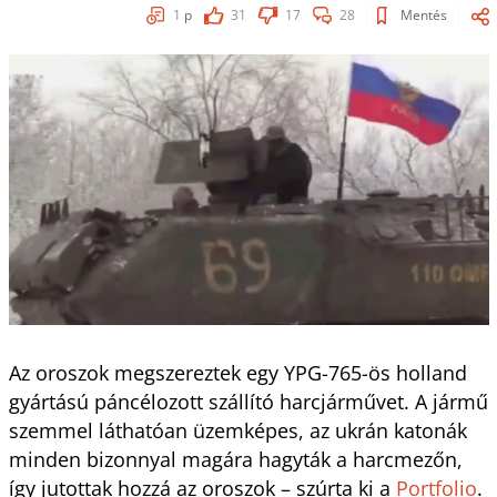
1
p
31
17
28
Mentés
Az oroszok megszereztek egy YPG-765-ös holland
gyártású páncélozott szállító harcjárművet. A jármű
szemmel láthatóan üzemképes, az ukrán katonák
minden bizonnyal magára hagyták a harcmezőn,
így jutottak hozzá az oroszok – szúrta ki a
Portfolio
.