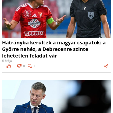
Hátrányba kerültek a magyar csapatok: a
Győrre nehéz, a Debrecenre szinte
lehetetlen feladat vár
6 órája
0
0
1