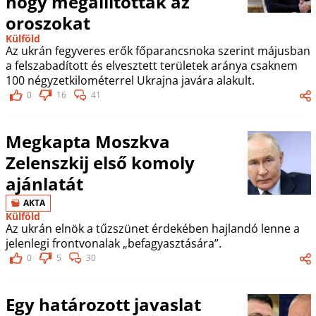
hogy megállították az
oroszokat
Külföld
Az ukrán fegyveres erők főparancsnoka szerint májusban
a felszabadított és elvesztett területek aránya csaknem
100 négyzetkilométerrel Ukrajna javára alakult.
0
16
41
Megkapta Moszkva
Zelenszkij első komoly
ajánlatát
AKTA
Külföld
Az ukrán elnök a tűzszünet érdekében hajlandó lenne a
jelenlegi frontvonalak „befagyasztására”.
0
5
30
Egy határozott javaslat