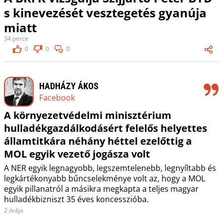
s kinevezését vesztegetés gyanúja
miatt
34 perce
0
0
0
HADHÁZY ÁKOS
Facebook
A környezetvédelmi minisztérium
hulladékgazdálkodásért felelős helyettes
államtitkára néhány héttel ezelőttig a
MOL egyik vezető jogásza volt
A NER egyik legnagyobb, legszemtelenebb, legnyíltabb és
legkártékonyabb bűncselekménye volt az, hogy a MOL
egyik pillanatról a másikra megkapta a teljes magyar
hulladékbizniszt 35 éves koncesszióba.
2 órája