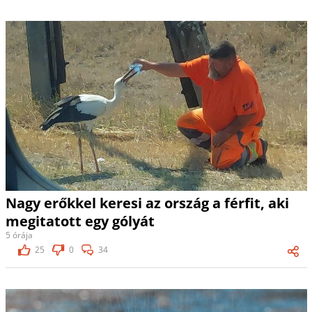
Nagy erőkkel keresi az ország a férfit, aki
megitatott egy gólyát
5 órája
25
0
34