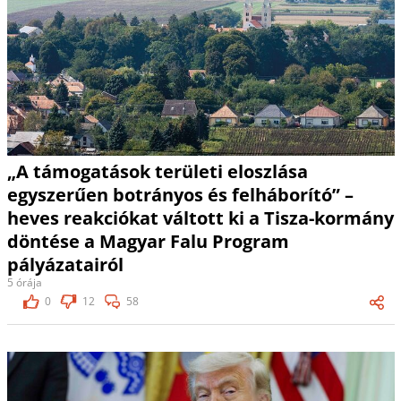
„A támogatások területi eloszlása
egyszerűen botrányos és felháborító” –
heves reakciókat váltott ki a Tisza-kormány
döntése a Magyar Falu Program
pályázatairól
5 órája
0
12
58