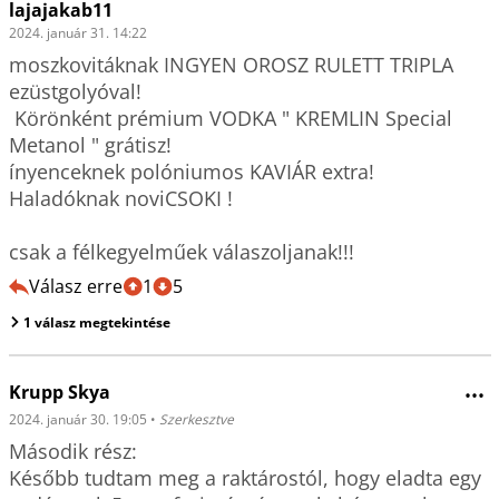
lajajakab11
2024. január 31. 14:22
moszkovitáknak INGYEN OROSZ RULETT TRIPLA 
ezüstgolyóval!

 Körönként prémium VODKA " KREMLIN Special  
Metanol " grátisz! 

ínyenceknek polóniumos KAVIÁR extra! 

Haladóknak noviCSOKI ! 

Válasz erre
1
5
1 válasz megtekintése
Krupp Skya
•••
2024. január 30. 19:05
•
Szerkesztve
Második rész:

Később tudtam meg a raktárostól, hogy eladta egy 