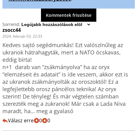
Kommentek frissítése
Sorrend:
zsocc44
2024. február 03. 22:33
Kedves sajtó segédmunkás! Ezt valószínűleg az 
ukranok hátrahagyták, mert a NATO ócskavas, 
eddig bírta!

n+1  darab van “zsákmányolva” ha az oryx 
“elemzéseit és adatait” is ide veszem, akkor ezt is 
az ukranok zsákmányolták az oroszoktól! Ez a 
legfejlettebb orosz páncélos teknika! Az oryx 
szerint! De tényleg! És már végtelen számban 
szerezték meg a zukranok! Már csak a Lada Niva 
maradt, ha… meg a gyalasó
Válasz erre
0
0