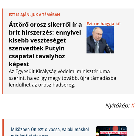
EZT IS AJÁNLJUK A TÉMÁBAN
Áttörő orosz sikerről ír a
Ezt ne hagyja ki!
brit hírszerzés: ennyivel
kisebb veszteséget
szenvedtek Putyin
csapatai tavalyhoz
képest
Az Egyesült Királyság védelmi minisztériuma
szerint, ha ez így megy tovább, újra támadásba
lendülhet az orosz hadsereg.
Nyitókép:
X
Miközben Ön ezt olvassa, valaki máshol