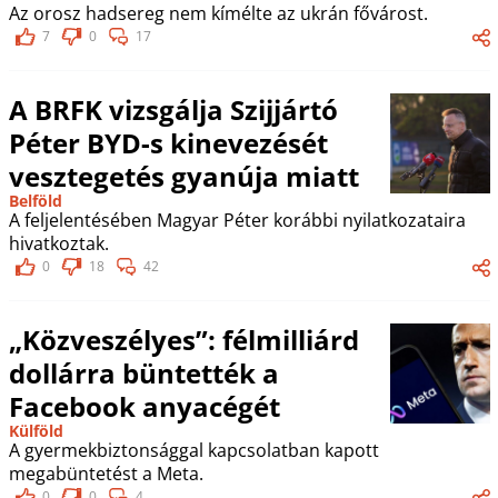
Az orosz hadsereg nem kímélte az ukrán fővárost.
7
0
17
A BRFK vizsgálja Szijjártó
Péter BYD-s kinevezését
vesztegetés gyanúja miatt
Belföld
A feljelentésében Magyar Péter korábbi nyilatkozataira
hivatkoztak.
0
18
42
„Közveszélyes”: félmilliárd
dollárra büntették a
Facebook anyacégét
Külföld
A gyermekbiztonsággal kapcsolatban kapott
megabüntetést a Meta.
0
0
4