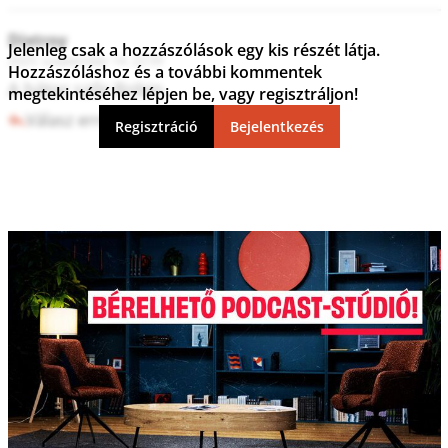
Dixtroy
Jelenleg csak a hozzászólások egy kis részét látja.
2023. szeptember 14. 22:59
Hozzászóláshoz és a további kommentek
A bátor szőr Robin.
megtekintéséhez lépjen be, vagy regisztráljon!
Válasz erre
6
0
Regisztráció
Bejelentkezés