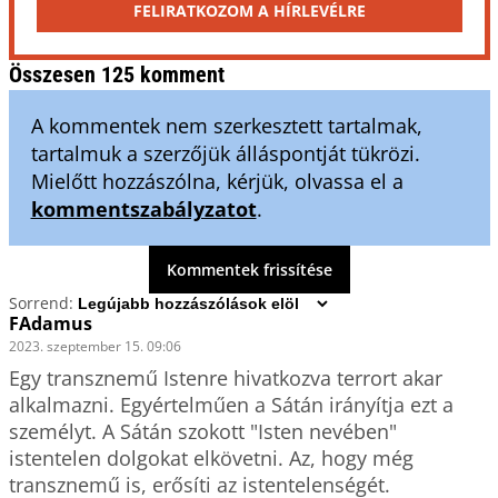
FELIRATKOZOM A HÍRLEVÉLRE
Összesen 125 komment
A kommentek nem szerkesztett tartalmak,
tartalmuk a szerzőjük álláspontját tükrözi.
Mielőtt hozzászólna, kérjük, olvassa el a
kommentszabályzatot
.
Kommentek frissítése
Sorrend:
FAdamus
2023. szeptember 15. 09:06
Egy transznemű Istenre hivatkozva terrort akar 
alkalmazni. Egyértelműen a Sátán irányítja ezt a 
személyt. A Sátán szokott "Isten nevében" 
istentelen dolgokat elkövetni. Az, hogy még 
transznemű is, erősíti az istentelenségét. 