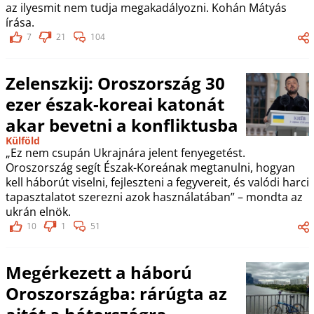
az ilyesmit nem tudja megakadályozni. Kohán Mátyás
írása.
7
21
104
Zelenszkij: Oroszország 30
ezer észak-koreai katonát
akar bevetni a konfliktusba
Külföld
„Ez nem csupán Ukrajnára jelent fenyegetést.
Oroszország segít Észak-Koreának megtanulni, hogyan
kell háborút viselni, fejleszteni a fegyvereit, és valódi harci
tapasztalatot szerezni azok használatában” – mondta az
ukrán elnök.
10
1
51
Megérkezett a háború
Oroszországba: rárúgta az