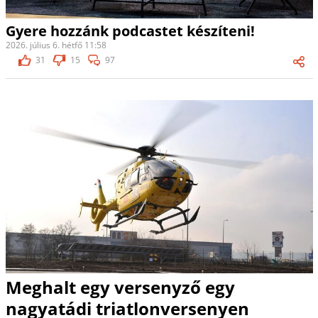
Gyere hozzánk podcastet készíteni!
2026. július 6. hétfő 11:58
31
15
97
Meghalt egy versenyző egy
nagyatádi triatlonversenyen