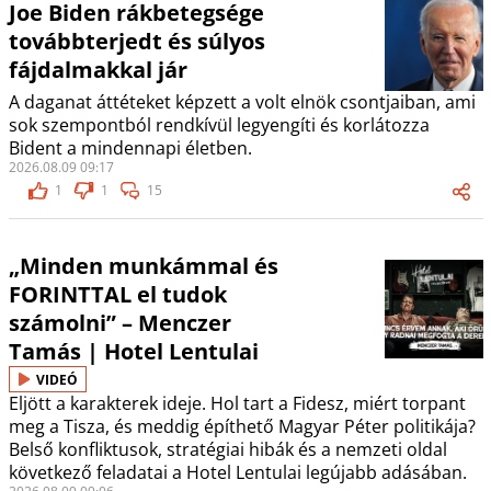
Joe Biden rákbetegsége
továbbterjedt és súlyos
fájdalmakkal jár
A daganat áttéteket képzett a volt elnök csontjaiban, ami
sok szempontból rendkívül legyengíti és korlátozza
Bident a mindennapi életben.
2026.08.09 09:17
1
1
15
„Minden munkámmal és
FORINTTAL el tudok
számolni” – Menczer
Tamás | Hotel Lentulai
VIDEÓ
Eljött a karakterek ideje. Hol tart a Fidesz, miért torpant
meg a Tisza, és meddig építhető Magyar Péter politikája?
Belső konfliktusok, stratégiai hibák és a nemzeti oldal
következő feladatai a Hotel Lentulai legújabb adásában.