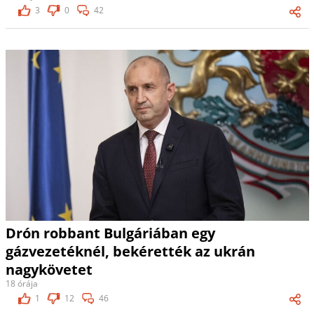
3
0
42
Drón robbant Bulgáriában egy
gázvezetéknél, bekérették az ukrán
nagykövetet
18 órája
1
12
46