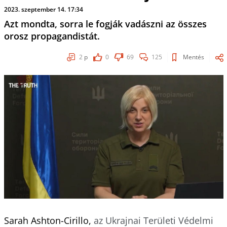
2023. szeptember 14. 17:34
Azt mondta, sorra le fogják vadászni az összes
orosz propagandistát.
2
p
0
69
125
Mentés
Sarah Ashton-Cirillo,
az Ukrajnai Területi Védelmi