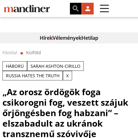
Hírek
Vélemények
Hetilap
Főoldal
Külföld
⬤
HÁBORÚ
SARAH ASHTON-CIRILLO
RUSSIA HATES THE TRUTH
X
„Az orosz ördögök foga
csikorogni fog, veszett szájuk
őrjöngésben fog habzani” –
elszabadult az ukránok
transznemű szóvivője