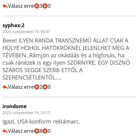
Válasz erre
3
0
syphax-2
2023. szeptember 15. 06:07
Beee! ILYEN RANDA TRANSZNEMŰ ÁLLAT CSAK A 
HÜLYE HOHOL HATÖKRÖKNÉL JELENLHET MEG A 
TÉVÉBEN..Rámjön az okádáás és a hígfosás, ha 
csak ránézek is egy ilyen SZÖRNYRE. EGY DISZNÓ 
SZAROS SEGGE SZEBB ETTŐL A 
SZERENCSÉTLENTŐL....
Válasz erre
2
0
irondome
2023. szeptember 14. 23:15
Igazi, USA konform reklámarc. 
Válasz erre
8
0