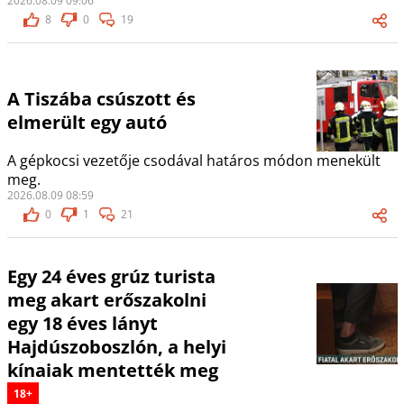
2026.08.09 09:06
8
0
19
A Tiszába csúszott és
elmerült egy autó
A gépkocsi vezetője csodával határos módon menekült
meg.
2026.08.09 08:59
0
1
21
Egy 24 éves grúz turista
meg akart erőszakolni
egy 18 éves lányt
Hajdúszoboszlón, a helyi
kínaiak mentették meg
18+