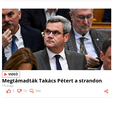
VIDEÓ
Megtámadták Takács Pétert a strandon
19 órája
5
73
500