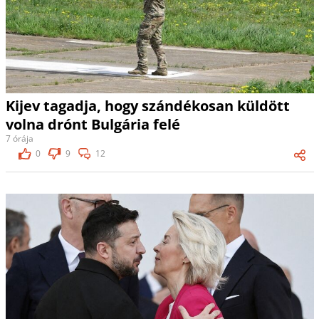
Kijev tagadja, hogy szándékosan küldött
volna drónt Bulgária felé
7 órája
0
9
12