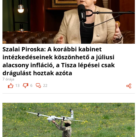
Szalai Piroska: A korábbi kabinet
intézkedéseinek köszönhető a júliusi
alacsony infláció, a Tisza lépései csak
drágulást hoztak azóta
7 órája
13
6
22