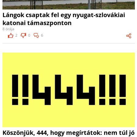
Lángok csaptak fel egy nyugat-szlovákiai
katonai támaszponton
8 órája
2
0
6
Köszönjük, 444, hogy megírtátok: nem túl jó