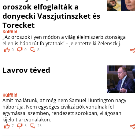
oroszok elfoglalták a
donyecki Vaszjutinszket és
Torecket
Külföld
„Az oroszok ilyen módon a világ élelmiszerbiztonsága
ellen is háborút folytatnak” – jelentette ki Zelenszkij.
0
0
8
Lavrov téved
Külföld
Amit ma látunk, az még nem Samuel Huntington nagy
háborúja. Nem egységes civilizációk vonulnak fel
egymással szemben, rendezett sorokban, világosan
kijelölt arcvonalakon.
7
5
25