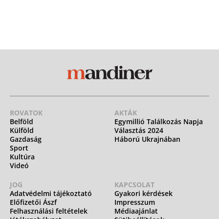
ROVATOK
AKTÁK
Belföld
Egymillió Találkozás Napja
Külföld
Választás 2024
Gazdaság
Háború Ukrajnában
Sport
Kultúra
Videó
JOG
KAPCSOLAT
Adatvédelmi tájékoztató
Gyakori kérdések
Előfizetői Ászf
Impresszum
Felhasználási feltételek
Médiaajánlat