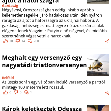
ajtót a hátországra
Gazdaság
Négyévnyi, Oroszországban eddig inkább apróbb
kellemetlenségekkel járó hadakozás után idén nyáron
rárúgta az ajtót a hátországra az ukrajnai háború. A
gazdasági nehézségek miatt egyre nő azok száma, akik
elégedetlenek Vlagyimir Putyin elnökségével, és mielőbb
szeretnének véget vetni a harcoknak.
10
14
200
Meghalt egy versenyző egy
nagyatádi triatlonversenyen
Belföld
Az úszás során egy váltóban induló versenyző a parttól
mintegy 100 méterre lett rosszul.
0
0
1
Károk keletkeztek Odessza