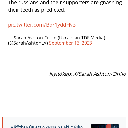
The russians and their supporters are gnashing
their teeth as predicted.
pic.twitter.com/Bdr1yddFN3
— Sarah Ashton-Cirillo (Ukrainian TDF Media)
(@SarahAshtonLV)
September 13, 2023
Nyitókép: X/Sarah Ashton-Cirillo
Miközben Ön ezt olvassa, valaki máshol