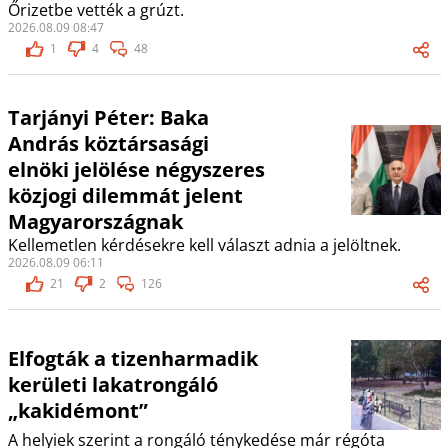
Őrizetbe vették a grúzt.
2026.08.09 08:47
1
4
48
Tarjányi Péter: Baka
András köztársasági
elnöki jelölése négyszeres
közjogi dilemmát jelent
Magyarországnak
Kellemetlen kérdésekre kell választ adnia a jelöltnek.
2026.08.09 06:11
21
2
126
Elfogták a tizenharmadik
kerületi lakatrongáló
„kakidémont”
A helyiek szerint a rongáló ténykedése már régóta