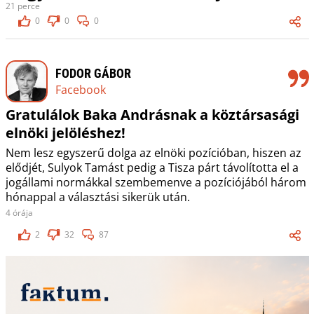
21 perce
0
0
0
FODOR GÁBOR
Facebook
Gratulálok Baka Andrásnak a köztársasági
elnöki jelöléshez!
Nem lesz egyszerű dolga az elnöki pozícióban, hiszen az
elődjét, Sulyok Tamást pedig a Tisza párt távolította el a
jogállami normákkal szembemenve a pozíciójából három
hónappal a választási sikerük után.
4 órája
2
32
87