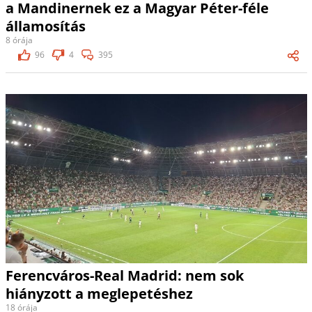
a Mandinernek ez a Magyar Péter-féle
államosítás
8 órája
96
4
395
Ferencváros-Real Madrid: nem sok
hiányzott a meglepetéshez
18 órája