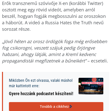
Erők transznemű szóvivője X-en (korábbi Twitter)
osztott meg egy rövid videót, amelyben arról
beszél, hogyan fogják megbosszulni az oroszokon
a háborút. A videó a Russia Hates the Truth nevű
sorozat része.
„Jövő héten az orosz ördögök foga még erősebben
fog csikorogni, veszett szájuk pedig őrjöngve
habzani, ahogy látják, amint a Kreml kedvenc
propagandistái megfizetnek a bűneikért”
– ecseteli.
Miközben Ön ezt olvassa, valaki máshol
már kattintott erre:
Gyere hozzánk podcastet készíteni!
Tovább a cikkhez