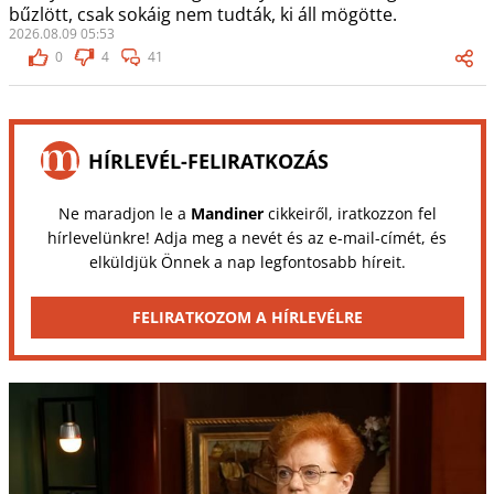
bűzlött, csak sokáig nem tudták, ki áll mögötte.
2026.08.09 05:53
0
4
41
HÍRLEVÉL-FELIRATKOZÁS
Ne maradjon le a
Mandiner
cikkeiről, iratkozzon fel
hírlevelünkre! Adja meg a nevét és az e-mail-címét, és
elküldjük Önnek a nap legfontosabb híreit.
FELIRATKOZOM A HÍRLEVÉLRE