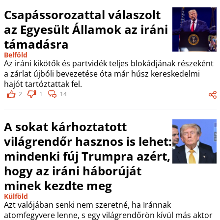
Csapássorozattal válaszolt
az Egyesült Államok az iráni
támadásra
Belföld
Az iráni kikötők és partvidék teljes blokádjának részeként
a zárlat újbóli bevezetése óta már húsz kereskedelmi
hajót tartóztattak fel.
2
1
14
A sokat kárhoztatott
világrendőr hasznos is lehet:
mindenki fúj Trumpra azért,
hogy az iráni háborúját
minek kezdte meg
Külföld
Azt valójában senki nem szeretné, ha Iránnak
atomfegyvere lenne, s egy világrendőrön kívül más aktor