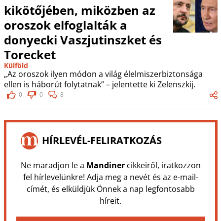
kikötőjében, miközben az
oroszok elfoglalták a
donyecki Vaszjutinszket és
Torecket
Külföld
„Az oroszok ilyen módon a világ élelmiszerbiztonsága
ellen is háborút folytatnak” – jelentette ki Zelenszkij.
0
0
8
HÍRLEVÉL-FELIRATKOZÁS
Ne maradjon le a
Mandiner
cikkeiről, iratkozzon
fel hírlevelünkre! Adja meg a nevét és az e-mail-
címét, és elküldjük Önnek a nap legfontosabb
híreit.