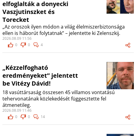
elfoglalták a donyecki
Vaszjutinszket és
Torecket
„Az oroszok ilyen módon a világ élelmiszerbiztonsága
ellen is háborút folytatnak” – jelentette ki Zelenszkij.
2026.08.09 11:56
0
0
4
„Kézzelfogható
eredményeket” jelentett
be Vitézy Dávid!
18 vasúttársaság összesen 45 villamos vontatású
tehervonatának közlekedését függesztette fel
átmenetileg.
2026.08.09 11:46
0
0
14