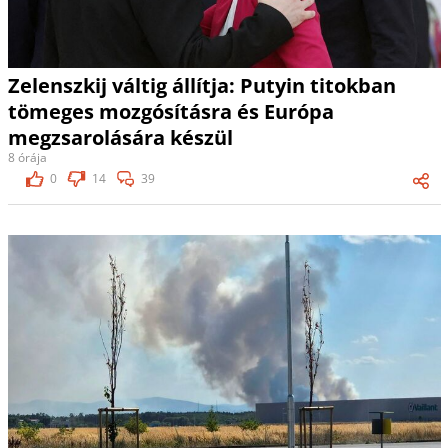
Zelenszkij váltig állítja: Putyin titokban
tömeges mozgósításra és Európa
megzsarolására készül
8 órája
0
14
39