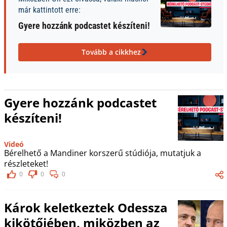
már kattintott erre:
Gyere hozzánk podcastet készíteni!
Tovább a cikkhez
Gyere hozzánk podcastet
készíteni!
Videó
Bérelhető a Mandiner korszerű stúdiója, mutatjuk a
részleteket!
0
0
0
Károk keletkeztek Odessza
kikötőjében, miközben az