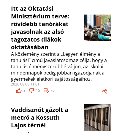
Itt az Oktatási
Minisztérium terve:
rövidebb tanórákat
javasolnak az alsó
tagozatos diákok
oktatásában
A közlemény szerint a „Legyen élmény a
tanulás!” című javaslatcsomag célja, hogy a
tanulás élményszerűbbé váljon, az iskolai
mindennapok pedig jobban igazodjanak a
gyermekek életkori sajátosságaihoz.
2026.08.08 11:01
3
15
70
Vaddisznót gázolt a
metró a Kossuth
Lajos térnél