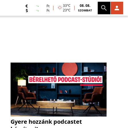
33°C
08. 08.
Ft
23°C
Ft
SZOMBAT
Gyere hozzánk podcastet