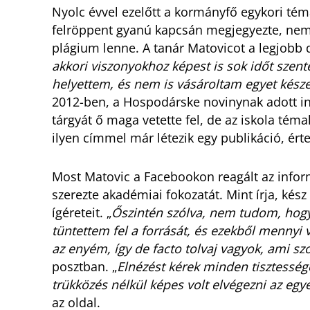
Nyolc évvel ezelőtt a kormányfő egykori tém
felröppent gyanú kapcsán megjegyezte, nem 
plágium lenne. A tanár Matovicot a legjobb di
akkori viszonyokhoz képest is sok időt sze
helyettem, és nem is vásároltam egyet kész
2012-ben, a Hospodárske novinynak adott i
tárgyát ő maga vetette fel, de az iskola tém
ilyen címmel már létezik egy publikáció, ért
Most Matovic a Facebookon reagált az infor
szerezte akadémiai fokozatát. Mint írja, kész 
ígéreteit. „
Őszintén szólva, nem tudom, hog
tüntettem fel a forrását, és ezekből mennyi
az enyém, így de facto tolvaj vagyok, ami 
posztban. „
Elnézést kérek minden tisztesség
trükközés nélkül képes volt elvégezni az e
az oldal.