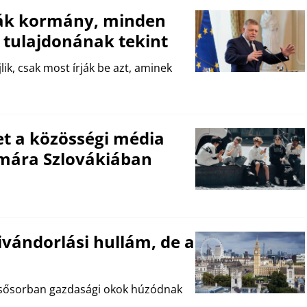
vák kormány, minden
 tulajdonának tekint
ik, csak most írják be azt, aminek
t a közösségi média
zámára Szlovákiában
ivándorlási hullám, de a
 elsősorban gazdasági okok húzódnak