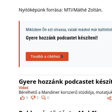
Nyitóképünk forrása: MTI/Máthé Zoltán.
Miközben Ön ezt olvassa, valaki máshol már kattintott
Gyere hozzánk podcastet készíteni!
Tovább a cikkhez
Gyere hozzánk podcastet készít
Videó
Bérelhető a Mandiner korszerű stúdiója, mutatjuk
0
0
0