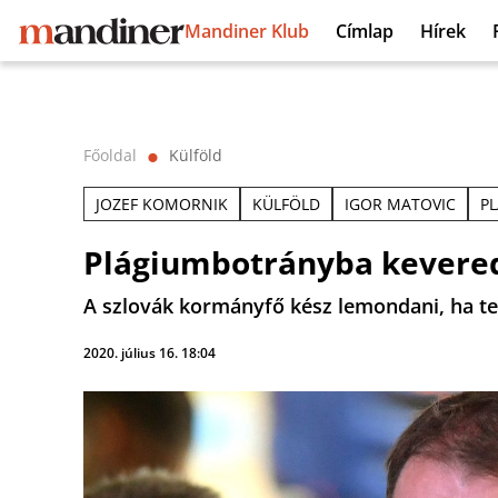
Mandiner Klub
Címlap
Hírek
Főoldal
Külföld
⬤
JOZEF KOMORNIK
KÜLFÖLD
IGOR MATOVIC
P
Plágiumbotrányba kevered
A szlovák kormányfő kész lemondani, ha telj
2020. július 16. 18:04