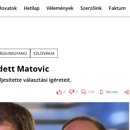
Rovatok
Hetilap
Vélemények
Szerzőink
Faktum
LÁGIUMGYANÚ
SZLOVÁKIA
ett Matovic
esítette választási ígéreteit.
0
0
104
Mentés