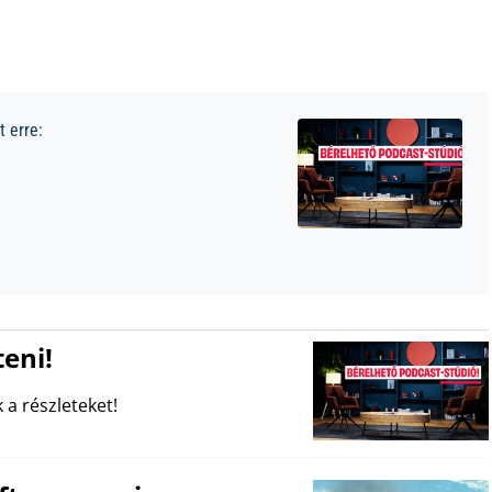
 erre:
eni!
 a részleteket!