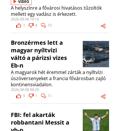
VIDEÓ
A helyszínre a fővárosi hivatásos tűzoltók
mellett egy vadász is érkezett.
2026.08.08 10:10
1
8
73
Bronzérmes lett a
magyar nyíltvízi
váltó a párizsi vizes
Eb-n
A magyarok hét éremmel zárták a nyíltvízi
úszóversenyeket a francia fővárosban zajló
kontinensviadalon.
2026.08.08 09:29
5
1
11
FBI: fel akarták
robbantani Messit a
vb-n