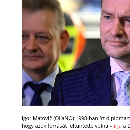
Igor Matovič (OĽaNO) 1998-ban írt diplomamu
hogy azok forrását feltüntette volna –
írja
a D