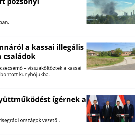
ft pozsonyi
ban.
náról a kassai illegális
a családok
 csecsemő – visszaköltöztek a kassai
lbontott kunyhójukba.
gyüttműködést ígérnek a
visegrádi országok vezetői.