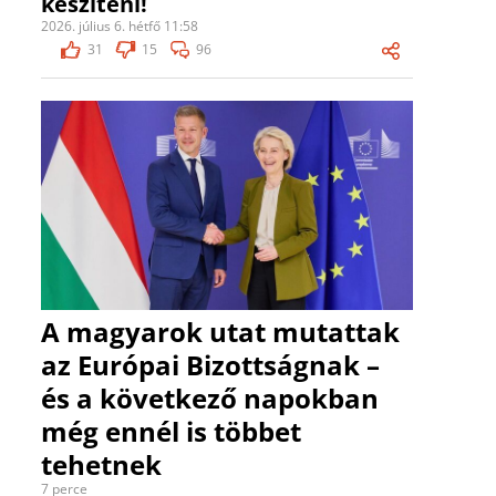
készíteni!
2026. július 6. hétfő 11:58
31
15
96
A magyarok utat mutattak
az Európai Bizottságnak –
és a következő napokban
még ennél is többet
tehetnek
7 perce