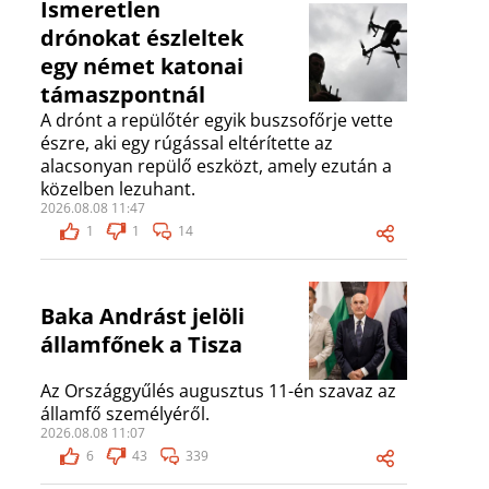
Ismeretlen
drónokat észleltek
egy német katonai
támaszpontnál
A drónt a repülőtér egyik buszsofőrje vette
észre, aki egy rúgással eltérítette az
alacsonyan repülő eszközt, amely ezután a
közelben lezuhant.
2026.08.08 11:47
1
1
14
Baka Andrást jelöli
államfőnek a Tisza
Az Országgyűlés augusztus 11-én szavaz az
államfő személyéről.
2026.08.08 11:07
6
43
339