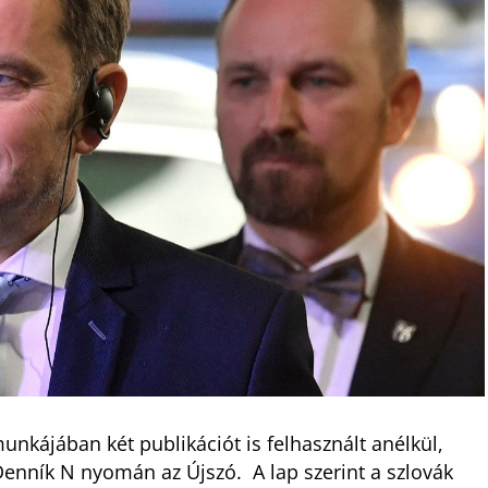
nkájában két publikációt is felhasznált anélkül,
enník N nyomán az Újszó.
A lap szerint a szlovák