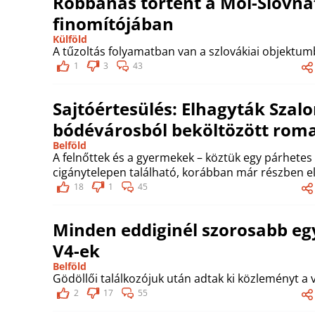
Robbanás történt a Mol-Slovna
finomítójában
Külföld
A tűzoltás folyamatban van a szlovákiai objektum
1
3
43
Sajtóértesülés: Elhagyták Szalon
bódévárosból beköltözött rom
Belföld
A felnőttek és a gyermekek – köztük egy párhetes
cigánytelepen található, korábban már részben e
18
1
45
Minden eddiginél szorosabb e
V4-ek
Belföld
Gödöllői találkozójuk után adtak ki közleményt a 
2
17
55