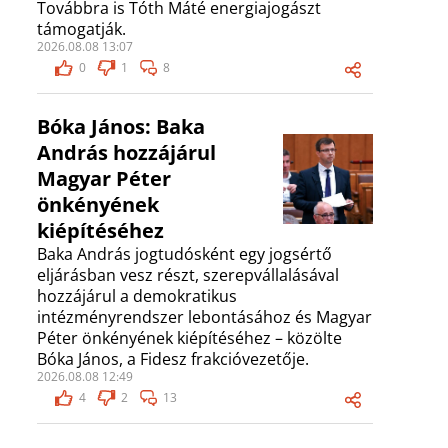
Továbbra is Tóth Máté energiajogászt
támogatják.
2026.08.08 13:07
0
1
8
Bóka János: Baka
András hozzájárul
Magyar Péter
önkényének
kiépítéséhez
Baka András jogtudósként egy jogsértő
eljárásban vesz részt, szerepvállalásával
hozzájárul a demokratikus
intézményrendszer lebontásához és Magyar
Péter önkényének kiépítéséhez – közölte
Bóka János, a Fidesz frakcióvezetője.
2026.08.08 12:49
4
2
13