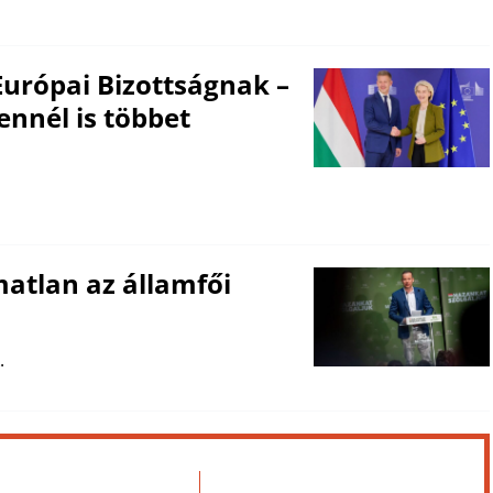
urópai Bizottságnak –
nnél is többet
atlan az államfői
.