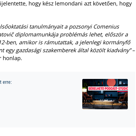
kijelentette, hogy kész lemondani azt követően, hogy
elsőoktatási tanulmányait a pozsonyi Comenius
tovič diplomamunkája problémás lehet, először a
12-ben, amikor is rámutattak, a jelenlegi kormányfő
 egy gazdasági szakemberek által közölt kiadvány”
–
r honlap.
 erre: