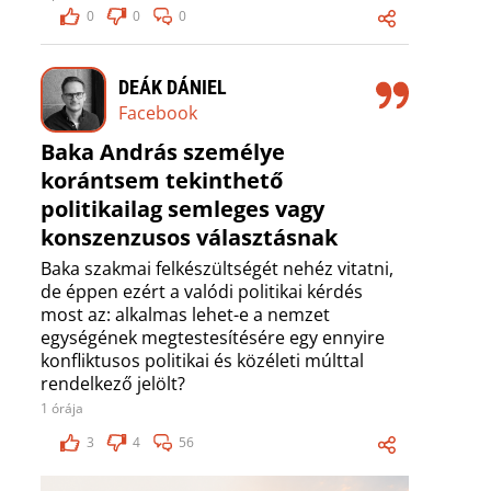
0
0
0
DEÁK DÁNIEL
Facebook
Baka András személye
korántsem tekinthető
politikailag semleges vagy
konszenzusos választásnak
Baka szakmai felkészültségét nehéz vitatni,
de éppen ezért a valódi politikai kérdés
most az: alkalmas lehet-e a nemzet
egységének megtestesítésére egy ennyire
konfliktusos politikai és közéleti múlttal
rendelkező jelölt?
1 órája
3
4
56