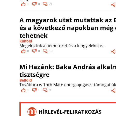
1
8
21
A magyarok utat mutattak az E
és a következő napokban még e
tehetnek
Külföld
Megelőztük a németeket és a lengyeleket is.
0
0
10
Mi Hazánk: Baka András alkalm
tisztségre
Belföld
Továbbra is Tóth Máté energiajogászt támogatják
1
1
9
HÍRLEVÉL-FELIRATKOZÁS