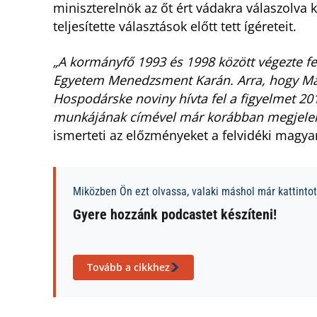
miniszterelnök az őt ért vádakra válaszolva 
teljesítette választások előtt tett ígéreteit.
„A kormányfő 1993 és 1998 között végezte f
Egyetem Menedzsment Karán. Arra, hogy Ma
Hospodárske noviny hívta fel a figyelmet 20
munkájának címével már korábban megjelent
ismerteti az előzményeket a felvidéki magya
Miközben Ön ezt olvassa, valaki máshol már kattintott
Gyere hozzánk podcastet készíteni!
Tovább a cikkhez