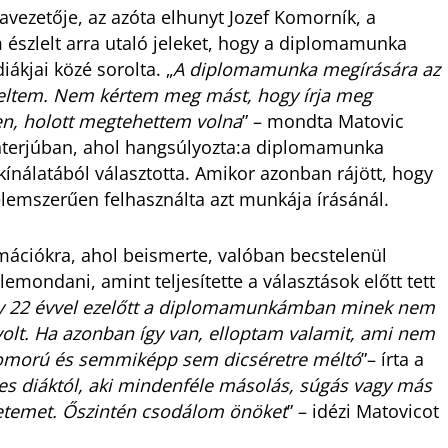
avezetője, az azóta elhunyt Jozef Komorník, a
észlelt arra utaló jeleket, hogy a diplomamunka
ákjai közé sorolta. „
A diplomamunka megírására az
nteltem. Nem kértem meg mást, hogy írja meg
en, holott megtehettem volna
” – mondta Matovic
nterjúban, ahol hangsúlyozta:a diplomamunka
akínálatából választotta. Amikor azonban rájött, hogy
elemszerűen felhasználta azt munkája írásánál.
mációkra, ahol beismerte, valóban becstelenül
lemondani, amint teljesítette a választások előtt tett
y 22 évvel ezelőtt a diplomamunkámban minek nem
 volt. Ha azonban így van, elloptam valamit, ami nem
szomorú és semmiképp sem dicséretre méltó
”– írta a
es diáktól, aki mindenféle másolás, súgás vagy más
gyetemet. Őszintén csodálom önöket
” – idézi Matovicot