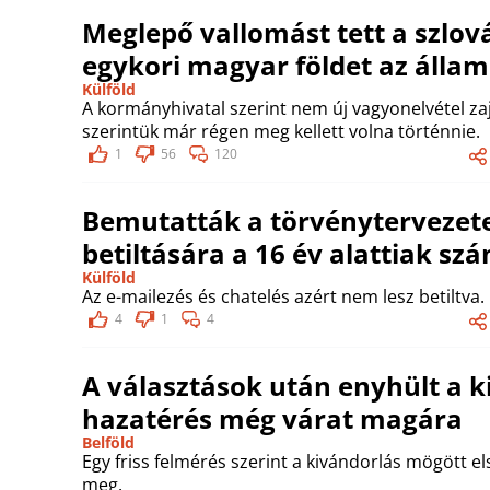
Meglepő vallomást tett a szlo
egykori magyar földet az állam
Külföld
A kormányhivatal szerint nem új vagyonelvétel zajl
szerintük már régen meg kellett volna történnie.
1
56
120
Bemutatták a törvénytervezete
betiltására a 16 év alattiak s
Külföld
Az e-mailezés és chatelés azért nem lesz betiltva.
4
1
4
A választások után enyhült a k
hazatérés még várat magára
Belföld
Egy friss felmérés szerint a kivándorlás mögött
meg.