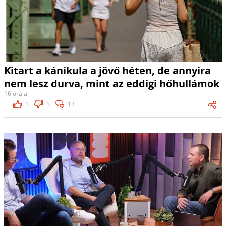
Kitart a kánikula a jövő héten, de annyira
nem lesz durva, mint az eddigi hőhullámok
16 órája
1
1
13