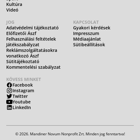
Kultúra
Videó
JOG
KAPCSOLAT
Adatvédelmi tájékoztató
Gyakori kérdések
Előfizetői Ászf
Impresszum
Felhasználási feltételek
Médiaajánlat
Játékszabályzat
Sütibeállítások
Reklámszolgáltatásokra
vonatkozó Ászf
Sütitájékoztató
Kommentelési szabályzat
KÖVESS MINKET
Facebook
Instagram
Twitter
Youtube
LinkedIn
© 2026. Mandiner Novum Nonprofit Zrt. Minden jog fenntartva!