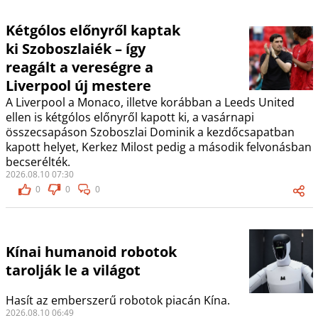
Kétgólos előnyről kaptak
ki Szoboszlaiék – így
reagált a vereségre a
Liverpool új mestere
A Liverpool a Monaco, illetve korábban a Leeds United
ellen is kétgólos előnyről kapott ki, a vasárnapi
összecsapáson Szoboszlai Dominik a kezdőcsapatban
kapott helyet, Kerkez Milost pedig a második felvonásban
becserélték.
2026.08.10 07:30
0
0
0
Kínai humanoid robotok
tarolják le a világot
Hasít az emberszerű robotok piacán Kína.
2026.08.10 06:49