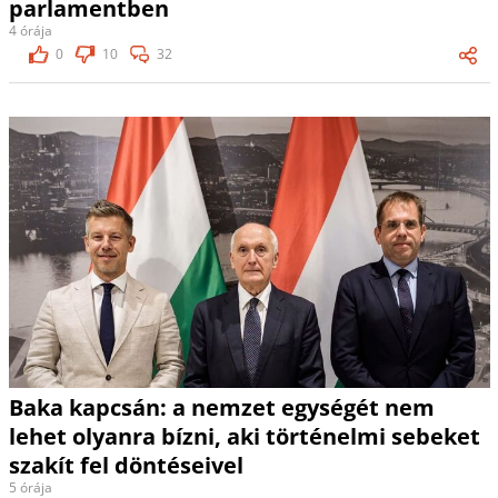
parlamentben
4 órája
0
10
32
Baka kapcsán: a nemzet egységét nem
lehet olyanra bízni, aki történelmi sebeket
szakít fel döntéseivel
5 órája