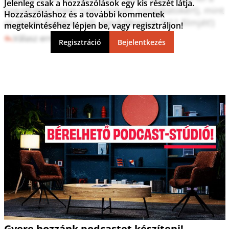
Jelenleg csak a hozzászólások egy kis részét látja.
szaudiaktól (nem tudni milyen szolgálatokért), mint 
Hozzászóláshoz és a további kommentek
az elnöki fizetése volt. (lásd Monroe 9/11 filmjét!)
megtekintéséhez lépjen be, vagy regisztráljon!
Válasz erre
12
2
Regisztráció
Bejelentkezés
Gyere hozzánk podcastet készíteni!