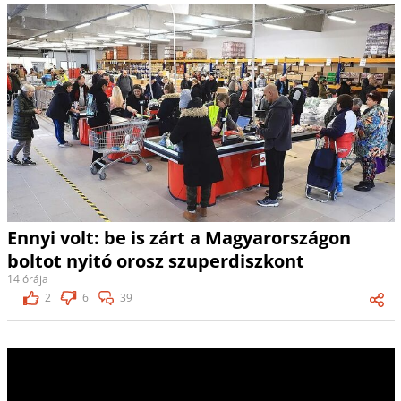
Ennyi volt: be is zárt a Magyarországon
boltot nyitó orosz szuperdiszkont
14 órája
2
6
39