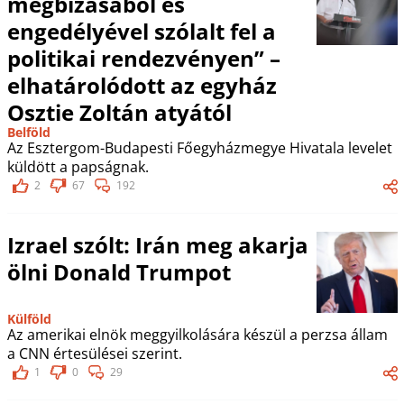
megbízásából és
engedélyével szólalt fel a
politikai rendezvényen” –
elhatárolódott az egyház
Osztie Zoltán atyától
Belföld
Az Esztergom-Budapesti Főegyházmegye Hivatala levelet
küldött a papságnak.
2
67
192
Izrael szólt: Irán meg akarja
ölni Donald Trumpot
Külföld
Az amerikai elnök meggyilkolására készül a perzsa állam
a CNN értesülései szerint.
1
0
29