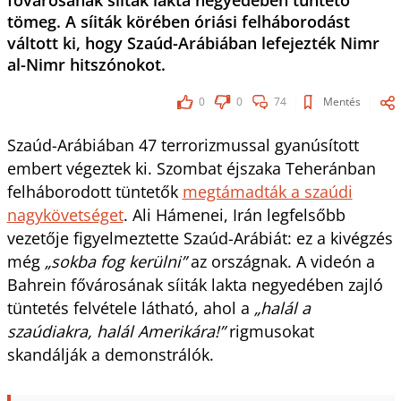
fővárosának síiták lakta negyedében tüntető
tömeg. A síiták körében óriási felháborodást
váltott ki, hogy Szaúd-Arábiában lefejezték Nimr
al-Nimr hitszónokot.
0
0
74
Mentés
Szaúd-Arábiában 47 terrorizmussal gyanúsított
embert végeztek ki. Szombat éjszaka Teheránban
felháborodott tüntetők
megtámadták a szaúdi
nagykövetséget
. Ali Hámenei, Irán legfelsőbb
vezetője figyelmeztette Szaúd-Arábiát: ez a kivégzés
még
„sokba fog kerülni”
az országnak. A videón a
Bahrein fővárosának síiták lakta negyedében zajló
tüntetés felvétele látható, ahol a
„halál a
szaúdiakra, halál Amerikára!”
rigmusokat
skandálják a demonstrálók.