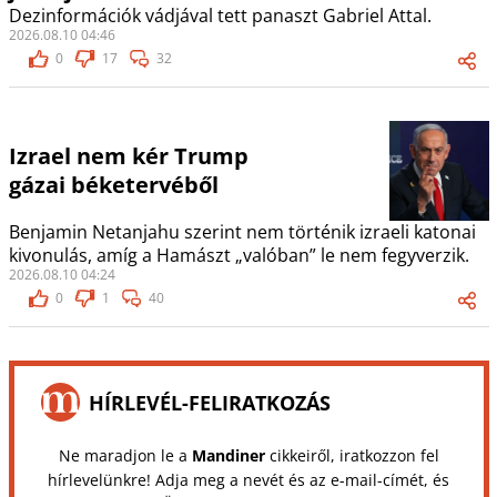
Dezinformációk vádjával tett panaszt Gabriel Attal.
2026.08.10 04:46
0
17
32
Izrael nem kér Trump
gázai béketervéből
Benjamin Netanjahu szerint nem történik izraeli katonai
kivonulás, amíg a Hamászt „valóban” le nem fegyverzik.
2026.08.10 04:24
0
1
40
HÍRLEVÉL-FELIRATKOZÁS
Ne maradjon le a
Mandiner
cikkeiről, iratkozzon fel
hírlevelünkre! Adja meg a nevét és az e-mail-címét, és