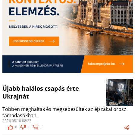
Újabb halálos csapás érte
Ukrajnát
Többen meghaltak és megsebesültek az éjszakai orosz
támadásokban.
2026.08.10 08:23
0
1
3