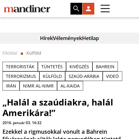
Hírek
Vélemények
Hetilap
Főoldal
Külföld
⬤
TERRORISTÁK
TÜNTETÉS
KIVÉGZÉS
BAHREIN
TERRORIZMUS
KÜLFÖLD
SZAÚD-ARÁBIA
VIDEÓ
IRÁN
NIMR AL-NIMR
AL-KAIDA
„Halál a szaúdiakra, halál
Amerikára!”
2016. január 03. 16:32
Ezekkel a rigmusokkal vonult a Bahrein