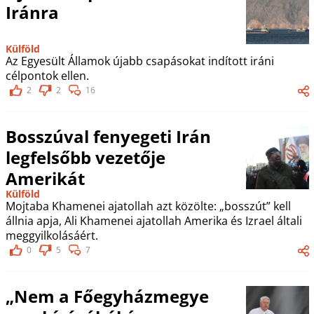
Iránra
Külföld
Az Egyesült Államok újabb csapásokat indított iráni
célpontok ellen.
2
2
16
Bosszúval fenyegeti Irán
legfelsőbb vezetője
Amerikát
Külföld
Mojtaba Khamenei ajatollah azt közölte: „bosszút” kell
állnia apja, Ali Khamenei ajatollah Amerika és Izrael általi
meggyilkolásáért.
0
5
7
„Nem a Főegyházmegye