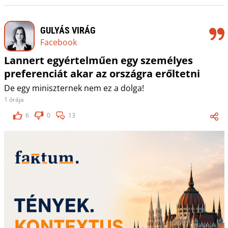
GULYÁS VIRÁG
Facebook
Lannert egyértelműen egy személyes
preferenciát akar az országra erőltetni
De egy miniszternek nem ez a dolga!
1 órája
6
0
13