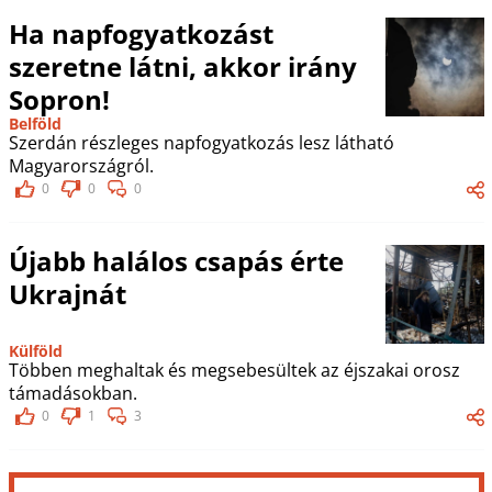
Ha napfogyatkozást
szeretne látni, akkor irány
Sopron!
Belföld
Szerdán részleges napfogyatkozás lesz látható
Magyarországról.
0
0
0
Újabb halálos csapás érte
Ukrajnát
Külföld
Többen meghaltak és megsebesültek az éjszakai orosz
támadásokban.
0
1
3