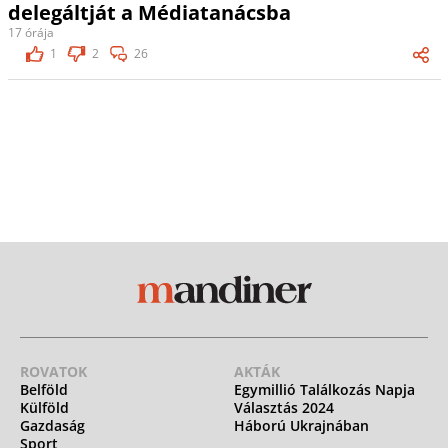
delegáltját a Médiatanácsba
17 órája
1
2
26
ROVATOK
AKTÁK
Belföld
Egymillió Találkozás Napja
Külföld
Választás 2024
Gazdaság
Háború Ukrajnában
Sport