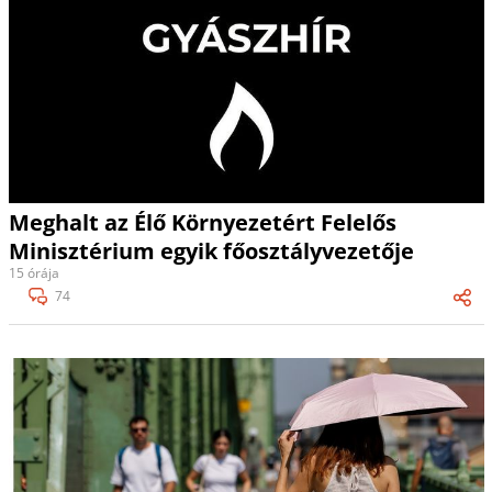
Meghalt az Élő Környezetért Felelős
Minisztérium egyik főosztályvezetője
15 órája
74