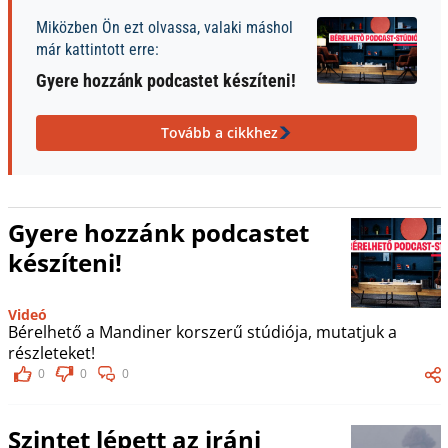
Miközben Ön ezt olvassa, valaki máshol
már kattintott erre:
Gyere hozzánk podcastet készíteni!
Tovább a cikkhez
Gyere hozzánk podcastet
készíteni!
Videó
Bérelhető a Mandiner korszerű stúdiója, mutatjuk a
részleteket!
0
0
0
Szintet lépett az iráni