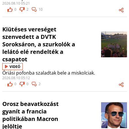
2026.08.10 05:21
0
2
10
Kiütéses vereséget
szenvedett a DVTK
Soroksáron, a szurkolók a
lelátó elé rendelték a
csapatot
VIDEÓ
Óriási pofonba szaladtak bele a miskolciak.
2026.08.10 05:12
0
0
2
Orosz beavatkozást
gyanít a francia
politikában Macron
jelöltje