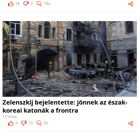
28
2
184
Zelenszkij bejelentette: jönnek az észak-
koreai katonák a frontra
13 órája
0
10
60