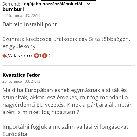
Sorrend:
bumburi
2016. január 03. 22:11
Bahrein instabil pont. 

Szunnita kisebbség uralkodik egy Siíta többségen, 
ez gyúlékony.
Válasz erre
1
0
Kvasztics Fedor
2016. január 03. 21:12
Majd ha Európában esnek egymásnak a síiták és 
szunniták, akkor lesz érdekes, mit fog mondani a 
nagyérdemű EU vezetés. Kinek a pártjára áll, netán 
azért is minket fog hibáztatni?

Importálni fogjuk a muszlim vallási villongásokat 
Európába.