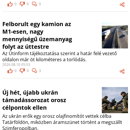
0
0
9
Felborult egy kamion az
M1-esen, nagy
mennyiségű üzemanyag
folyt az úttestre
Az Útinform tájékoztatása szerint a határ felé vezető
oldalon már öt kilométeres a torlódás.
2026.08.10 05:53
0
0
3
Új hét, újabb ukrán
támadássorozat orosz
célpontok ellen
Az ukrán erők egy orosz olajfinomítót vettek célba
Tatárföldön, miközben áramszünet történt a megszállt
Szimferopolban.