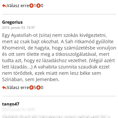
Válasz erre
1
0
Gregorius
2016. január 03. 19:37
Egy Ayatollah-ot (siita) nem szokás kivégeztetni, 
mert az csak bajt okozhat. A Sah ritkamód gyűlölte 
Khomeinit, de hagyta, hogy száműzetésbe vonuljon 
és ott sem ölette meg a titkosszolgálatával, mert 
tudta azt, hogy ez lázadáshoz vezethet. (Végül azért 
lett lázadás...) A vahabita szunnita szaudiak ezzel 
nem törődtek, ezek miatt nem lesz béke sem 
Szíriában, sem Jemenben.
Válasz erre
5
0
tango47
2016. január 03. 18:39
ifjabbik Bush kb háromszor annyi pénzt vett fel a 