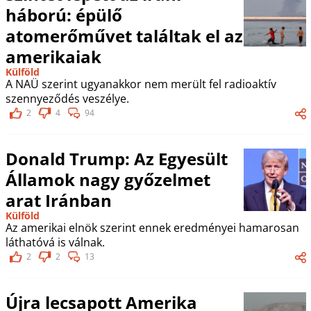
háború: épülő
atomerőművet találtak el az
amerikaiak
Külföld
A NAÜ szerint ugyanakkor nem merült fel radioaktív
szennyeződés veszélye.
2
4
94
Donald Trump: Az Egyesült
Államok nagy győzelmet
arat Iránban
Külföld
Az amerikai elnök szerint ennek eredményei hamarosan
láthatóvá is válnak.
2
2
13
Újra lecsapott Amerika