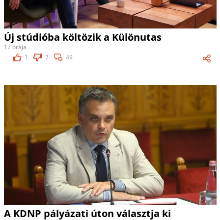
Új stúdióba költözik a Különutas
17 órája
1
7
49
A KDNP pályázati úton választja ki