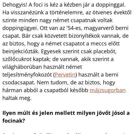
Dehogyis! A foci is kéz a kézben jár a doppinggal.
Ha visszanézünk a történelemre, az ötvenes évektől
szinte minden nagy német csapatnak voltak
doppingügyei. Ott van az '54-es, magyarverő berni
csapat. Bár csak közvetett bizonyítékok vannak, de
az biztos, hogy a német csapatot a meccs előtt
beinjekciózták. Egyesek szerint csak placebót,
szőlőcukrot kaptak; de vannak, akik szerint a
világháborúban használt német
teljesítményfokozót (
Pervetin
) használt a berni
csodacsapat. Nem tudom, de az biztos, hogy
hárman abból a csapatból később
májzsugorban
haltak meg.
Ilyen múlt és jelen mellett milyen jövőt jósol a
focinak?