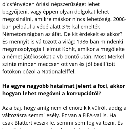
dicsfényében óriási népszerűséget lehet
begyűjteni, vagy éppen olyan dolgokat lehet
megcsinálni, amikre máskor nincs lehetőség. 2006-
ban például a vébé alatt 3 %-kal emelték
Németországban az áfát. De kit érdekelt ez akkor?
És mennyit is változott a világ: 1986-ban mindenki
megmosolyogta Helmut Kohlt, amikor a megölelte
a német játékosokat a vb-döntő után. Most Merkel
szinte minden meccsen ott van és jól beállított
fotókon pózol a Nationalelffel.
Ha egyre nagyobb hatalmat jelent a foci, akkor
hogyan lehet megóvni a korrupciótól?
Az a baj, hogy amíg nem ellenőrzik kívülről, addig a
változásra semmi esély. Ez van a FIFA-val is. Ha
csak Blattert veszik le, semmi sem fog változni. És