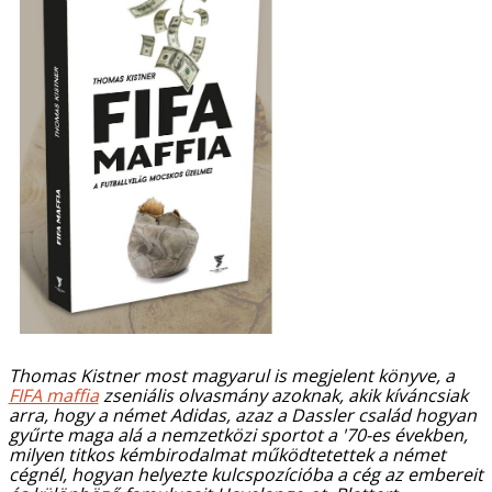
Thomas Kistner most magyarul is megjelent könyve, a
FIFA maffia
zseniális olvasmány azoknak, akik kíváncsiak
arra, hogy a német Adidas, azaz a Dassler család hogyan
gyűrte maga alá a nemzetközi sportot a '70-es években,
milyen titkos kémbirodalmat működtetettek a német
cégnél, hogyan helyezte kulcspozícióba a cég az embereit