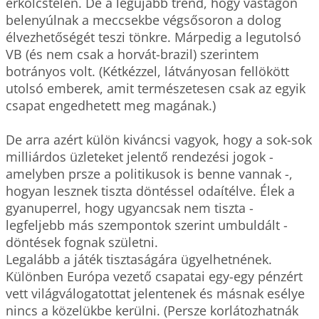
erkölcstelen. De a legújabb trend, hogy vastagon 
belenyúlnak a meccsekbe végsősoron a dolog 
élvezhetőségét teszi tönkre. Márpedig a legutolsó 
VB (és nem csak a horvát-brazil) szerintem 
botrányos volt. (Kétkézzel, látványosan fellökött 
utolsó emberek, amit természetesen csak az egyik 
csapat engedhetett meg magának.)

De arra azért külön kiváncsi vagyok, hogy a sok-sok 
milliárdos üzleteket jelentő rendezési jogok - 
amelyben prsze a politikusok is benne vannak -, 
hogyan lesznek tiszta döntéssel odaítélve. Élek a 
gyanuperrel, hogy ugyancsak nem tiszta - 
legfeljebb más szempontok szerint umbuldált - 
döntések fognak születni. 

Legalább a játék tisztaságára ügyelhetnének. 
Különben Európa vezető csapatai egy-egy pénzért 
vett világválogatottat jelentenek és másnak esélye 
nincs a közelükbe kerülni. (Persze korlátozhatnák 