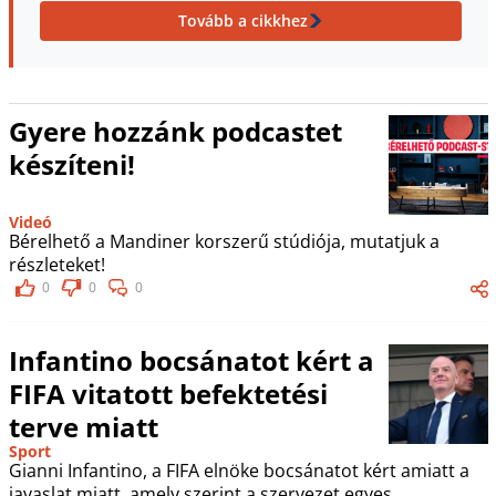
Tovább a cikkhez
Gyere hozzánk podcastet
készíteni!
Videó
Bérelhető a Mandiner korszerű stúdiója, mutatjuk a
részleteket!
0
0
0
Infantino bocsánatot kért a
FIFA vitatott befektetési
terve miatt
Sport
Gianni Infantino, a FIFA elnöke bocsánatot kért amiatt a
javaslat miatt, amely szerint a szervezet egyes