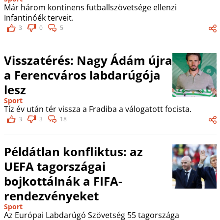
Már három kontinens futballszövetsége ellenzi
Infantinóék terveit.
3
0
5
Visszatérés: Nagy Ádám újra
a Ferencváros labdarúgója
lesz
Sport
Tíz év után tér vissza a Fradiba a válogatott focista.
3
3
18
Példátlan konfliktus: az
UEFA tagországai
bojkottálnák a FIFA-
rendezvényeket
Sport
Az Európai Labdarúgó Szövetség 55 tagországa