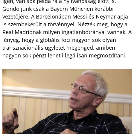
Igen, van sok példa rá a nyilvánosság előtt is.
Gondoljunk csak a Bayern München korábbi
vezetőjére. A Barcelonában Messi és Neymar apja
is szembekerült a törvénnyel. Nézzék meg, hogy a
Real Madridnak milyen ingatlanbotrányai vannak. A
lényeg, hogy a globális foci nagyon sok olyan
transznacionális ügyletet megenged, amiben
nagyon sok pénzt lehet illegálisan megmozdítani.