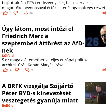
bojkottálná a FIFA-rendezvényeket, ha a szervezet
magántőke bevonásával értékesítené jogainak egy részét.
7
1
28
Úgy látom, most intézi el
Friedrich Merz a
szeptemberi áttörést az AfD-
nek
Külföld
S ez maga alá temetheti a teljes európai politikai
architektúrát. Kohán Mátyás írása.
32
1
90
A BRFK vizsgálja Szijjártó
Péter BYD-s kinevezését
vesztegetés gyanúja miatt
Belföld