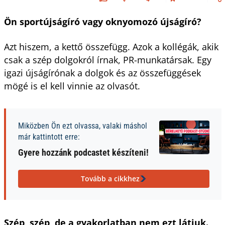
Ön sportújságíró vagy oknyomozó újságíró?
Azt hiszem, a kettő összefügg. Azok a kollégák, akik
csak a szép dolgokról írnak, PR-munkatársak. Egy
igazi újságírónak a dolgok és az összefüggések
mögé is el kell vinnie az olvasót.
Miközben Ön ezt olvassa, valaki máshol
már kattintott erre:
Gyere hozzánk podcastet készíteni!
Tovább a cikkhez
Szép, szép, de a gyakorlatban nem ezt látjuk.