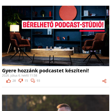
Gyere hozzánk podcastet készíteni!
2026. július 6. hétfő 11:58
28
15
93