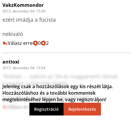
VakzKommondor
2015. december 04. 15:39
ezért imádja a focista

nekivaló
Válasz erre
0
2
antioxi
2015. december 04. 13:54
"Kistner ... szerint az '54-es magyarverő német 
csapatot is beinjekciózták"

Jelenleg csak a hozzászólások egy kis részét látja.
Hozzászóláshoz és a további kommentek
Szemét nácik, kérjenek bocsánatot!
megtekintéséhez lépjen be, vagy regisztráljon!
Válasz erre
2
1
Regisztráció
Bejelentkezés