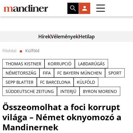
Hírek
Vélemények
Hetilap
Főoldal
Külföld
⬤
THOMAS KISTNER
KORRUPCIÓ
LABDARÚGÁS
NÉMETORSZÁG
FIFA
FC BAYERN MÜNCHEN
SPORT
SEPP BLATTER
FC BARCELONA
KÜLFÖLD
SÜDDEUTSCHE ZEITUNG
INTERJÚ
BYRON MORENO
Összeomolhat a foci korrupt
világa – Német oknyomozó a
Mandinernek