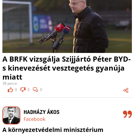
A BRFK vizsgálja Szijjártó Péter BYD-
s kinevezését vesztegetés gyanúja
miatt
38 perce
0
0
0
HADHÁZY ÁKOS
Facebook
A környezetvédelmi minisztérium