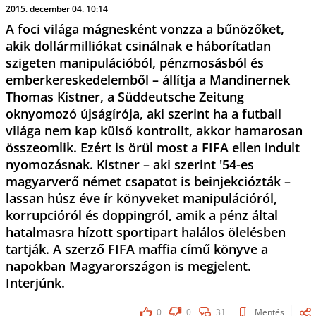
2015. december 04. 10:14
A foci világa mágnesként vonzza a bűnözőket,
akik dollármilliókat csinálnak e háborítatlan
szigeten manipulációból, pénzmosásból és
emberkereskedelemből – állítja a Mandinernek
Thomas Kistner, a Süddeutsche Zeitung
oknyomozó újságírója, aki szerint ha a futball
világa nem kap külső kontrollt, akkor hamarosan
összeomlik. Ezért is örül most a FIFA ellen indult
nyomozásnak. Kistner – aki szerint '54-es
magyarverő német csapatot is beinjekciózták –
lassan húsz éve ír könyveket manipulációról,
korrupcióról és doppingról, amik a pénz által
hatalmasra hízott sportipart halálos ölelésben
tartják. A szerző FIFA maffia című könyve a
napokban Magyarországon is megjelent.
Interjúnk.
0
0
31
Mentés