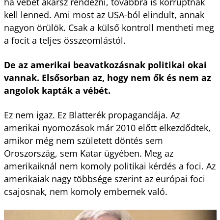
ha vébét akarsz rendezni, továbbra is korruptnak
kell lenned. Ami most az USA-ból elindult, annak
nagyon örülök. Csak a külső kontroll mentheti meg
a focit a teljes összeomlástól.
De az amerikai beavatkozásnak politikai okai
vannak. Elsősorban az, hogy nem ők és nem az
angolok kapták a vébét.
Ez nem igaz. Ez Blatterék propagandája. Az
amerikai nyomozások már 2010 előtt elkezdődtek,
amikor még nem született döntés sem
Oroszország, sem Katar ügyében. Meg az
amerikaiknál nem komoly politikai kérdés a foci. Az
amerikaiak nagy többsége szerint az európai foci
csajosnak, nem komoly embernek való.