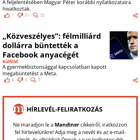
A feljelentésében Magyar Péter korábbi nyilatkozataira
hivatkoztak.
1
21
52
„Közveszélyes”: félmilliárd
dollárra büntették a
Facebook anyacégét
Külföld
A gyermekbiztonsággal kapcsolatban kapott
megabüntetést a Meta.
0
0
5
HÍRLEVÉL-FELIRATKOZÁS
Ne maradjon le a
Mandiner
cikkeiről, iratkozzon
fel hírlevelünkre! Adja meg a nevét és az e-mail-
címét, és elküldjük Önnek a nap legfontosabb