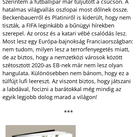
Szerintem a futballipar már túljutott a csúcson. A
hatalmas világvallás oszlopai most dőlnek össze.
Beckenbauerről és Platiniről is kiderült, hogy nem
tiszták, a FIFA leginkább a bűnügyi hírekben
szerepel. Az orosz és a katari vébé csalódás lesz.
Most lesz egy Európa-bajnokság Franciaországban:
nem tudom, milyen lesz a terrorfenyegetés miatt,
de az biztos, hogy a nemzetközi városok között
szétosztott 2020-as EB-nek már nem lesz olyan
hangulata. Különösebben nem bánom, hogy ez a
túlfújt lufi leereszt. Az viszont biztos, hogy játszani
a labdával, focizni a barátokkal még mindig az
egyik legjobb dolog marad a világon!
***