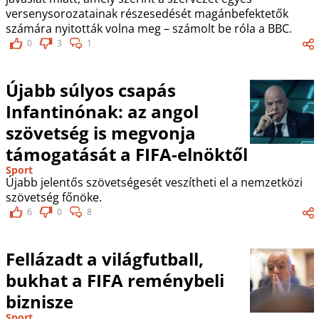
versenysorozatainak részesedését magánbefektetők
számára nyitották volna meg – számolt be róla a BBC.
0
3
1
Újabb súlyos csapás
Infantinónak: az angol
szövetség is megvonja
támogatását a FIFA-elnöktől
Sport
Újabb jelentős szövetségesét veszítheti el a nemzetközi
szövetség főnöke.
6
0
8
Fellázadt a világfutball,
bukhat a FIFA reménybeli
biznisze
Sport