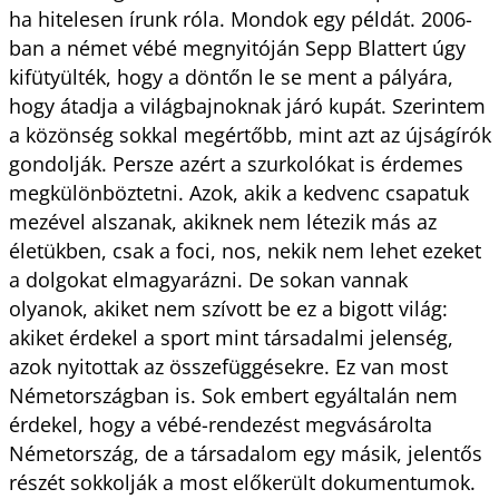
ha hitelesen írunk róla. Mondok egy példát. 2006-
ban a német vébé megnyitóján Sepp Blattert úgy
kifütyülték, hogy a döntőn le se ment a pályára,
hogy átadja a világbajnoknak járó kupát. Szerintem
a közönség sokkal megértőbb, mint azt az újságírók
gondolják. Persze azért a szurkolókat is érdemes
megkülönböztetni. Azok, akik a kedvenc csapatuk
mezével alszanak, akiknek nem létezik más az
életükben, csak a foci, nos, nekik nem lehet ezeket
a dolgokat elmagyarázni. De sokan vannak
olyanok, akiket nem szívott be ez a bigott világ:
akiket érdekel a sport mint társadalmi jelenség,
azok nyitottak az összefüggésekre. Ez van most
Németországban is. Sok embert egyáltalán nem
érdekel, hogy a vébé-rendezést megvásárolta
Németország, de a társadalom egy másik, jelentős
részét sokkolják a most előkerült dokumentumok.