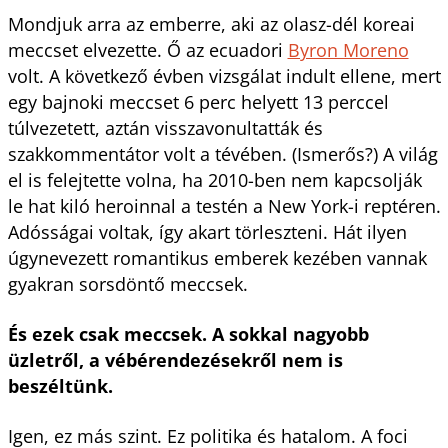
Mondjuk arra az emberre, aki az olasz-dél koreai
meccset elvezette. Ő az ecuadori
Byron Moreno
volt. A következő évben vizsgálat indult ellene, mert
egy bajnoki meccset 6 perc helyett 13 perccel
túlvezetett, aztán visszavonultatták és
szakkommentátor volt a tévében. (Ismerős?) A világ
el is felejtette volna, ha 2010-ben nem kapcsolják
le hat kiló heroinnal a testén a New York-i reptéren.
Adósságai voltak, így akart törleszteni. Hát ilyen
úgynevezett romantikus emberek kezében vannak
gyakran sorsdöntő meccsek.
És ezek csak meccsek. A sokkal nagyobb
üzletről, a vébérendezésekről nem is
beszéltünk.
Igen, ez más szint. Ez politika és hatalom. A foci