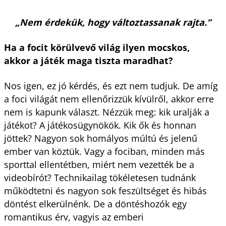
„
Nem érdekük, hogy változtassanak rajta.
”
Ha a focit körülvevő világ ilyen mocskos,
akkor a játék maga tiszta maradhat?
Nos igen, ez jó kérdés, és ezt nem tudjuk. De amíg
a foci világát nem ellenőrizzük kívülről, akkor erre
nem is kapunk választ. Nézzük meg: kik uralják a
játékot? A játékosügynökök. Kik ők és honnan
jöttek? Nagyon sok homályos múltú és jelenű
ember van köztük. Vagy a fociban, minden más
sporttal ellentétben, miért nem vezették be a
videobírót? Technikailag tökéletesen tudnánk
működtetni és nagyon sok feszültséget és hibás
döntést elkerülnénk. De a döntéshozók egy
romantikus érv, vagyis az emberi