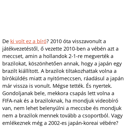
De
ki volt ez a bíró
? 2010 óta visszavonult a
játékvezetéstől, ő vezette 2010-ben a vébén azt a
meccset, amin a hollandok 2-1-re megverték a
brazilokat, köszönhetően annak, hogy a japán egy
brazilt kiállított. A brazilok tiltakozhattak volna a
bíróküldés miatt a nyitómeccsen, ráadásul a japán
már vissza is vonult. Mégse tették. És nyertek.
Gondoljanak bele, mekkora csapás lett volna a
FIFA-nak és a braziloknak, ha mondjuk videobíró
van, nem lehet belenyúlni a meccsbe és mondjuk
nem a brazilok mennek tovább a csoportból. Vagy
emlékeznek még a 2002-es japán-koreai vébére?