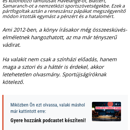
és különböző famulusait
Havelange-ot, Blattert,
Samaranch-ot
a nemzetközi sportszövetségekbe. Ezek a
pártfogoltak aztán a reneszánsz pápákat megszégyenítő
módon irtották egymást a pénzért és a hatalomért.
Ami 2012-ben, a könyv írásakor még összeesküvés-
elméletnek hangozhatott, az ma már tényszerű
vádirat.
Ha valakit nem csak a színházi előadás, hanem
maga a sztori és a háttér is érdekel, akkor
letehetetlen olvasmány. Sportújságíróknak
kötelező.
Miközben Ön ezt olvassa, valaki máshol
már kattintott erre:
Gyere hozzánk podcastet készíteni!