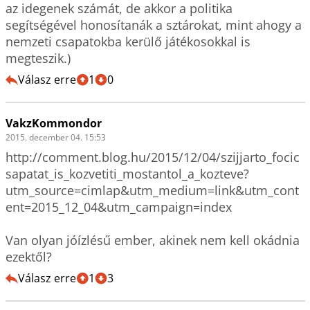
az idegenek számát, de akkor a politika 
segítségével honosítanák a sztárokat, mint ahogy a 
nemzeti csapatokba kerülő játékosokkal is 
megteszik.)
Válasz erre
1
0
VakzKommondor
2015. december 04. 15:53
http://comment.blog.hu/2015/12/04/szijjarto_focic
sapatat_is_kozvetiti_mostantol_a_kozteve?
utm_source=cimlap&utm_medium=link&utm_cont
ent=2015_12_04&utm_campaign=index

Van olyan jóízlésű ember, akinek nem kell okádnia 
ezektől?
Válasz erre
1
3