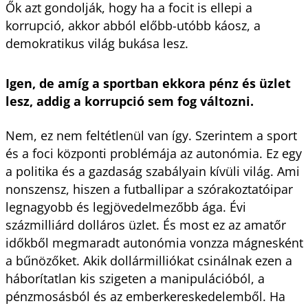
Ők azt gondolják, hogy ha a focit is ellepi a
korrupció, akkor abból előbb-utóbb káosz, a
demokratikus világ bukása lesz.
Igen, de amíg a sportban ekkora pénz és üzlet
lesz, addig a korrupció sem fog változni.
Nem, ez nem feltétlenül van így. Szerintem a sport
és a foci központi problémája az autonómia. Ez egy
a politika és a gazdaság szabályain kívüli világ. Ami
nonszensz, hiszen a futballipar a szórakoztatóipar
legnagyobb és legjövedelmezőbb ága. Évi
százmilliárd dolláros üzlet. És most ez az amatőr
időkből megmaradt autonómia vonzza mágnesként
a bűnözőket. Akik dollármilliókat csinálnak ezen a
háborítatlan kis szigeten a manipulációból, a
pénzmosásból és az emberkereskedelemből. Ha