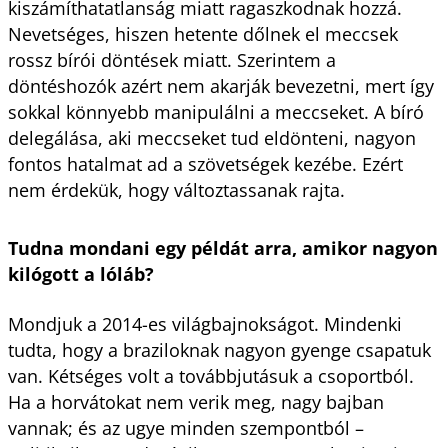
kiszámíthatatlanság miatt ragaszkodnak hozzá.
Nevetséges, hiszen hetente dőlnek el meccsek
rossz bírói döntések miatt. Szerintem a
döntéshozók azért nem akarják bevezetni, mert így
sokkal könnyebb manipulálni a meccseket. A bíró
delegálása, aki meccseket tud eldönteni, nagyon
fontos hatalmat ad a szövetségek kezébe. Ezért
nem érdekük, hogy változtassanak rajta.
Tudna mondani egy példát arra, amikor nagyon
kilógott a lóláb?
Mondjuk a 2014-es világbajnokságot. Mindenki
tudta, hogy a braziloknak nagyon gyenge csapatuk
van. Kétséges volt a továbbjutásuk a csoportból.
Ha a horvátokat nem verik meg, nagy bajban
vannak; és az ugye minden szempontból –