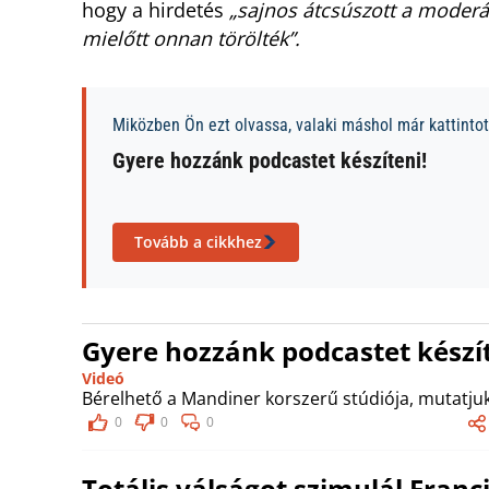
hogy a hirdetés
„sajnos átcsúszott a moderát
mielőtt onnan törölték”.
Miközben Ön ezt olvassa, valaki máshol már kattintott
Gyere hozzánk podcastet készíteni!
Tovább a cikkhez
Gyere hozzánk podcastet készít
Videó
Bérelhető a Mandiner korszerű stúdiója, mutatjuk
0
0
0
Totális válságot szimulál Franc