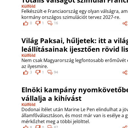
Külföld
Felkészült-e Franciaország egy olyan válságra, ame
kormány országos szimulációt tervez 2027-re.
0
1
16
Világ Paksai, hűljetek: itt a v
leállításainak ijesztően rövid li
Külföld
Nem csak Magyarország legfontosabb erőművét ér
az ilyesmire.
3
1
94
Elnöki kampány nyomkövetőben
vállalja a kihívást
Külföld
Dodonai ítélet után Marine Le Pen elindulhat a jöv
államfőválasztáson, és most már van is esélye a g
mérkőzhet meg a többi jelölttel.
8
0
87