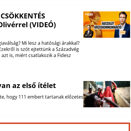
ZSICSÖKKENTÉS
livérrel (VIDEÓ)
aválság? Mi lesz a hatósági árakkal?
zekről is szót ejtettünk a Századvég
azt is, miért csatlakozik a Fidesz
an az első ítélet
te, hogy 111 embert tartanak előzetes