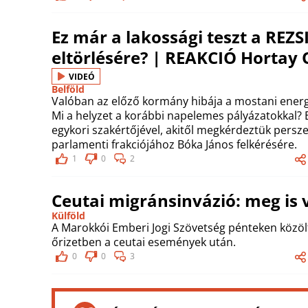
Ez már a lakossági teszt a RE
eltörlésére? | REAKCIÓ Hortay O
VIDEÓ
Belföld
Valóban az előző kormány hibája a mostani energi
Mi a helyzet a korábbi napelemes pályázatokkal? E
egykori szakértőjével, akitől megkérdeztük persze 
parlamenti frakciójához Bóka János felkérésére.
1
0
2
Ceutai migránsinvázió: meg is v
Külföld
A Marokkói Emberi Jogi Szövetség pénteken közöl
őrizetben a ceutai események után.
0
0
3