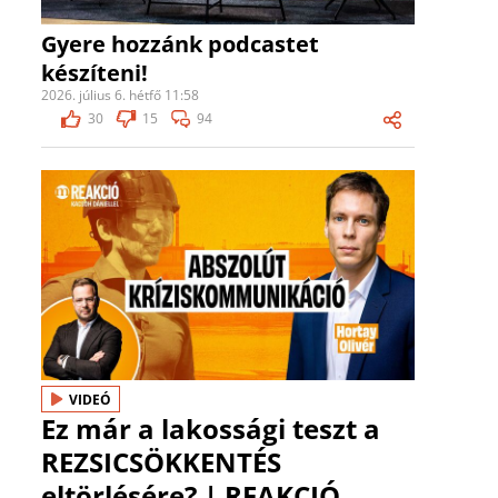
Gyere hozzánk podcastet
készíteni!
2026. július 6. hétfő 11:58
30
15
94
VIDEÓ
Ez már a lakossági teszt a
REZSICSÖKKENTÉS
eltörlésére? | REAKCIÓ