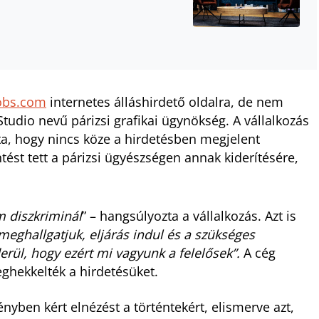
obs.com
internetes álláshirdető oldalra, de nem
tudio nevű párizsi grafikai ügynökség. A vállalkozás
tta, hogy nincs köze a hirdetésben megjelent
tést tett a párizsi ügyészségen annak kiderítésére,
m diszkriminál
” – hangsúlyozta a vállalkozás. Azt is
 meghallgatjuk, eljárás indul és a szükséges
ül, hogy ezért mi vagyunk a felelősek”.
A cég
eghekkelték a hirdetésüket.
yben kért elnézést a történtekért, elismerve azt,