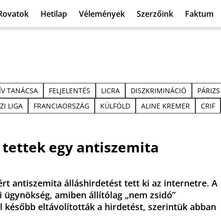
Rovatok
Hetilap
Vélemények
Szerzőink
Faktum
ÍV TANÁCSA
FELJELENTÉS
LICRA
DISZKRIMINÁCIÓ
PÁRIZS
I LIGA
FRANCIAORSZÁG
KÜLFÖLD
ALINE KREMER
CRIF
t tettek egy antiszemita
rt antiszemita álláshirdetést tett ki az internetre. A
ai ügynökség, amiben állítólag „nem zsidó”
később eltávolították a hirdetést, szerintük abban