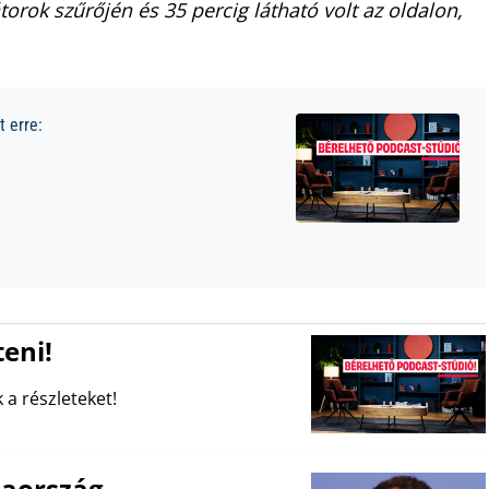
orok szűrőjén és 35 percig látható volt az oldalon,
 erre:
eni!
 a részleteket!
iaország