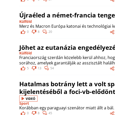
Újraéled a német-francia tenge
Külföld
Merz és Macron Európa katonai és technológiai ké
0
8
20
Jöhet az eutanázia engedélyez
Külföld
Franciaország szerdán közelebb kerül ahhoz, ho
sorához, amelyek garantálják az asszisztált halálh
5
13
54
Hatalmas botrány lett a volt s
kijelentéséből a foci-vb-elődönt
VIDEÓ
Sport
Korábban egy paraguayi szenátor miatt állt a bál.
0
8
45