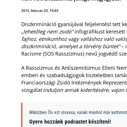
2015. február 03. 19:43
Diszkrimináció gyanújával feljelentést tett k
„lehetőleg nem zsidó”
infografikust keresett
fajhoz, etnikumhoz vagy valláshoz való valós
diszkrimináció, amelyet a törvény büntet”
– 
Racisme (SOS Rasszizmus) nevű jogvédő szer
A Rasszizmus és Antiszemitizmus Elleni Nemz
emberi és szabadságjogok tiszteletben tartás
Franciaországi Zsidó Intézmények Reprezenta
vizsgálat induljon annak kiderítésére, vajon 
Miközben Ön ezt olvassa, valaki máshol már kattintott
Gyere hozzánk podcastet készíteni!