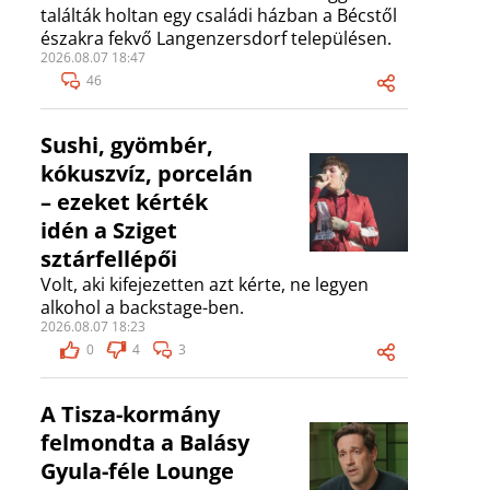
találták holtan egy családi házban a Bécstől
északra fekvő Langenzersdorf településen.
2026.08.07 18:47
46
Sushi, gyömbér,
kókuszvíz, porcelán
– ezeket kérték
idén a Sziget
sztárfellépői
Volt, aki kifejezetten azt kérte, ne legyen
alkohol a backstage-ben.
2026.08.07 18:23
0
4
3
A Tisza-kormány
felmondta a Balásy
Gyula-féle Lounge