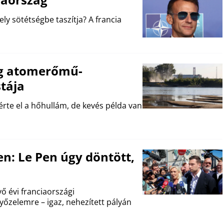
ly sötétségbe taszítja? A francia
ilág atomerőmű-
stája
te el a hőhullám, de kevés példa van
: Le Pen úgy döntött,
ő évi franciaországi
yőzelemre – igaz, nehezített pályán