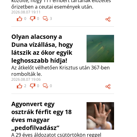
közölte, hogy 111 embert tartanak előzetes
őrizetben a ceutai események után.
2026.08.07 19:11
0
0
3
Olyan alacsony a
Duna vízállása, hogy
látszik az ókor egyik
leghosszabb hídja!
Az átkelőt vélhetően Krisztus után 367-ben
rombolták le.
2026.08.07 19:06
2
0
0
Agyonvert egy
osztrák férfit egy 18
éves magyar
„pedofilvadász”
A 29 éves áldozatot csütörtökön reggel