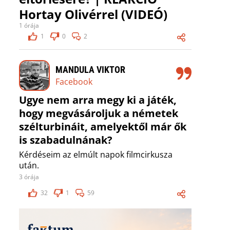
Hortay Olivérrel (VIDEÓ)
1 órája
1
0
2
MANDULA VIKTOR
Facebook
Ugye nem arra megy ki a játék,
hogy megvásároljuk a németek
szélturbináit, amelyektől már ők
is szabadulnának?
Kérdéseim az elmúlt napok filmcirkusza
után.
3 órája
32
1
59