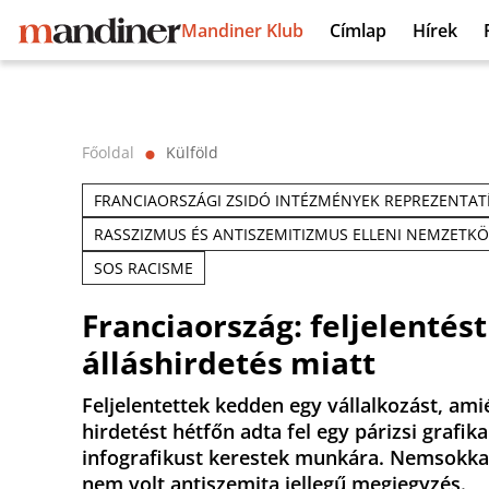
Mandiner Klub
Címlap
Hírek
Főoldal
Külföld
⬤
FRANCIAORSZÁGI ZSIDÓ INTÉZMÉNYEK REPREZENTAT
RASSZIZMUS ÉS ANTISZEMITIZMUS ELLENI NEMZETKÖZ
SOS RACISME
Franciaország: feljelentés
álláshirdetés miatt
Feljelentettek kedden egy vállalkozást, amié
hirdetést hétfőn adta fel egy párizsi grafik
infografikust kerestek munkára. Nemsokkal 
nem volt antiszemita jellegű megjegyzés.