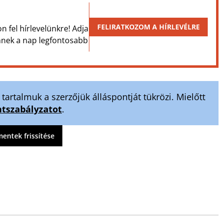
FELIRATKOZOM A HÍRLEVÉLRE
on fel hírlevelünkre! Adja
Önnek a nap legfontosabb
artalmuk a szerzőjük álláspontját tükrözi. Mielőtt
szabályzatot
.
ntek frissítése