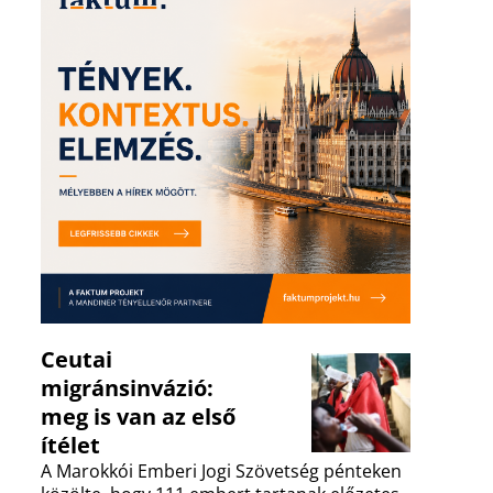
Ceutai
migránsinvázió:
meg is van az első
ítélet
A Marokkói Emberi Jogi Szövetség pénteken