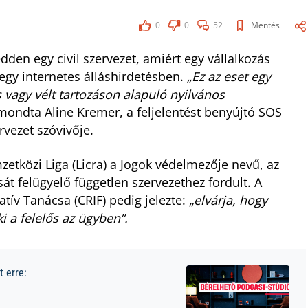
0
0
52
Mentés
edden egy civil szervezet, amiért egy vállalkozás
 egy internetes álláshirdetésben.
„Ez az eset egy
 vagy vélt tartozáson alapuló nyilvános
mondta Aline Kremer, a feljelentést benyújtó SOS
vezet szóvivője.
etközi Liga (Licra) a Jogok védelmezője nevű, az
át felügyelő független szervezethez fordult. A
tív Tanácsa (CRIF) pedig jelezte:
„elvárja, hogy
ki a felelős az ügyben”.
 erre: