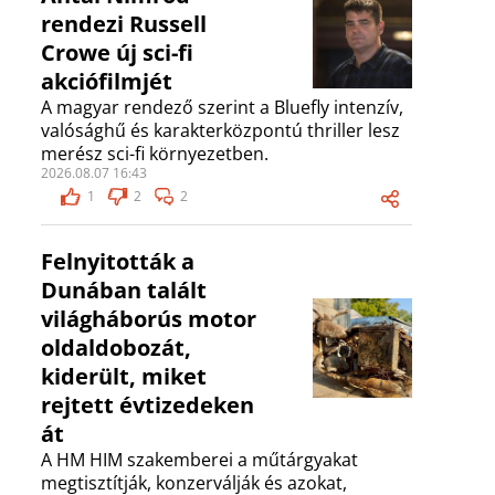
rendezi Russell
Crowe új sci-fi
akciófilmjét
A magyar rendező szerint a Bluefly intenzív,
valósághű és karakterközpontú thriller lesz
merész sci-fi környezetben.
2026.08.07 16:43
1
2
2
Felnyitották a
Dunában talált
világháborús motor
oldaldobozát,
kiderült, miket
rejtett évtizedeken
át
A HM HIM szakemberei a műtárgyakat
megtisztítják, konzerválják és azokat,