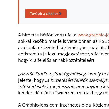
Tovább a cikkhez
A hirdetés hétfőn került fel a
www.graphic-j
sokkal később már le is vette onnan az NSL S
az oldalán közzétett közleményben az állíto
antiszemita jellegű megjegyzéshez, s feljelen
hogy ki a felelős annak közzétételéért.
„Az NSL Studio nyitott ügynökség, amely ne
jelezte, hogy
„a hirdetésért felelős személyt
intézkedéseket megtesszük, amennyiben kider
kedden délelőtt a Twiterren azt írta, hogy m
A Graphic-Jobs.com internetes oldal közlemén