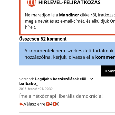
HÍRLEVÉL-FELIRATKOZÁS
Ne maradjon le a
Mandiner
cikkeiről, iratkozz
meg a nevét és az e-mail-címét, és elküldjük 
híreit.
Összesen 52 komment
A kommentek nem szerkesztett tartalmak, t
hozzászólna, kérjük, olvassa el a
komment
Komme
Sorrend:
balbako_
2015. február 04. 09:30
Íme a hétköznapi liberális demokrácia!
Válasz erre
4
0