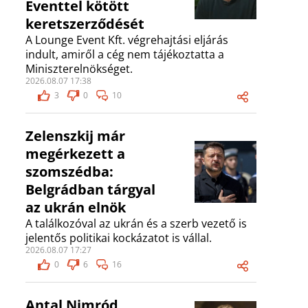
Eventtel kötött
keretszerződését
A Lounge Event Kft. végrehajtási eljárás
indult, amiről a cég nem tájékoztatta a
Miniszterelnökséget.
2026.08.07 17:38
3
0
10
Zelenszkij már
megérkezett a
szomszédba:
Belgrádban tárgyal
az ukrán elnök
A találkozóval az ukrán és a szerb vezető is
jelentős politikai kockázatot is vállal.
2026.08.07 17:27
0
6
16
Antal Nimród