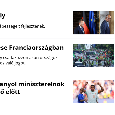
ly
pességeit fejlesztenék.
ése Franciaországban
gy csatlakozzon azon országok
oz való jogot.
panyol miniszterelnök
ő előtt