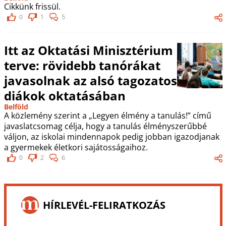
Cikkünk frissül.
0
1
5
Itt az Oktatási Minisztérium
terve: rövidebb tanórákat
javasolnak az alsó tagozatos
diákok oktatásában
Belföld
A közlemény szerint a „Legyen élmény a tanulás!” című
javaslatcsomag célja, hogy a tanulás élményszerűbbé
váljon, az iskolai mindennapok pedig jobban igazodjanak
a gyermekek életkori sajátosságaihoz.
0
2
6
HÍRLEVÉL-FELIRATKOZÁS