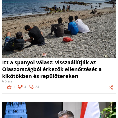
Itt a spanyol válasz: visszaállítják az
Olaszországból érkezők ellenőrzését a
kikötőkben és repülőtereken
6 órája
1
4
24