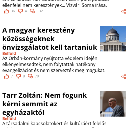
ellenfelei nem keresztények... Vizvári Soma írása.
36
4
132
A magyar keresztény
közösségeknek
önvizsgálatot kell tartaniuk
Belföld
Az Orbán-kormány nyújtotta védelem idején
elkényelmesedtek, nem folytattak hatékony
evangelizációt és nem szervezték meg magukat.
7
8
70
Tarr Zoltán: Nem fogunk
kérni semmit az
egyházaktól
Belföld
A társadalmi kapcsolatokért és kultúráért felelős