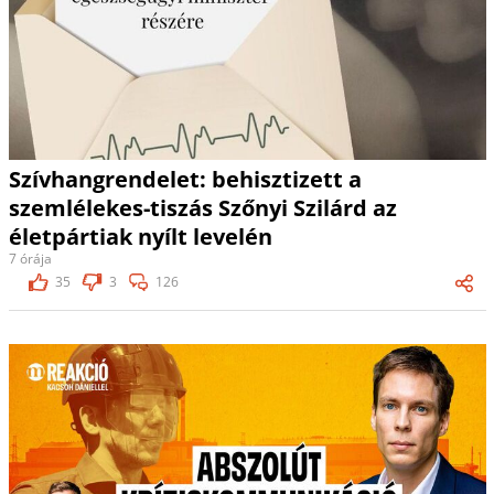
Szívhangrendelet: behisztizett a
szemlélekes-tiszás Szőnyi Szilárd az
életpártiak nyílt levelén
7 órája
35
3
126