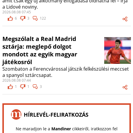
amit csak egy új alkotmány elfogadása oldhatna fel – írja
a Lidové noviny.
2026.08.08 07:45
6
3
122
Megszólalt a Real Madrid
sztárja: meglepő dolgot
mondott az egyik magyar
játékosról
Szombaton a Ferencvárossal játszik felkészülési meccset
a spanyol sztárcsapat.
2026.08.08 07:44
1
1
3
HÍRLEVÉL-FELIRATKOZÁS
Ne maradjon le a
Mandiner
cikkeiről, iratkozzon fel