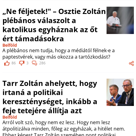
„Ne féljetek!" – Osztie Zoltán
plébános válaszolt a
katolikus egyháznak az őt
ért támadásokra
Belföld
A plébános nem tudja, hogy a médiától félnek-e a
paptestvérek, vagy más okozza a tartózkodást?
86
3
286
Tarr Zoltán ahelyett, hogy
irtaná a politikai
kereszténységet, inkább a
feje tetejére állítja azt
Belföld
Arról volt szó, hogy nem ez lesz. Hogy nem lesz
átpolitizálva minden, főleg az egyházak, a hitélet nem.
Ehhez képest Tarr Zoltán szemében pont politikai