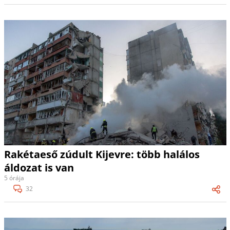
Rakétaeső zúdult Kijevre: több halálos
áldozat is van
5 órája
32