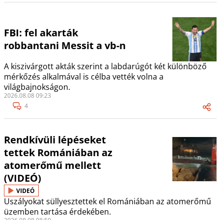
FBI: fel akarták
robbantani Messit a vb-n
A kiszivárgott akták szerint a labdarúgót két különböző
mérkőzés alkalmával is célba vették volna a
világbajnokságon.
2026.08.08 09:23
4
Rendkívüli lépéseket
tettek Romániában az
atomerőmű mellett
(VIDEÓ)
VIDEÓ
Uszályokat süllyesztettek el Romániában az atomerőmű
üzemben tartása érdekében.