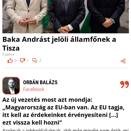
Baka Andrást jelöli államfőnek a
Tisza
5 perce
0
1
2
ORBÁN BALÁZS
Facebook
Az új vezetés most azt mondja:
„Magyarország az EU-ban van. Az EU tagja,
itt kell az érdekeinket érvényesíteni […]
ezt vissza kell hozni”
Azoknak a jobboldaliaknak, akik még mindig nem értik, mi