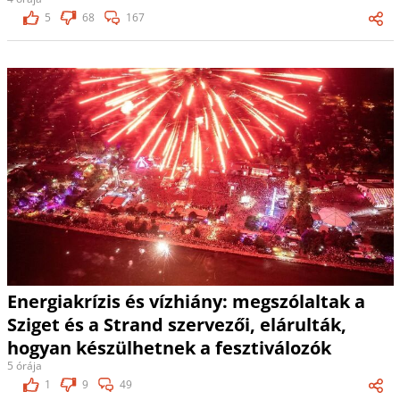
5
68
167
Energiakrízis és vízhiány: megszólaltak a
Sziget és a Strand szervezői, elárulták,
hogyan készülhetnek a fesztiválozók
5 órája
1
9
49