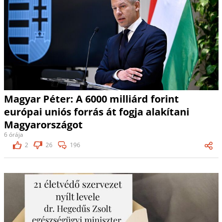
Magyar Péter: A 6000 milliárd forint
európai uniós forrás át fogja alakítani
Magyarországot
6 órája
2
26
196