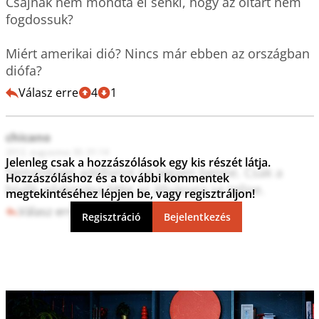
Csajnak nem mondta el senki, hogy az oltárt nem 
fogdossuk?

Miért amerikai dió? Nincs már ebben az országban 
diófa?
Válasz erre
4
1
chicano
2012. augusztus 30. 01:14
Jelenleg csak a hozzászólások egy kis részét látja.
Semmikyen adóforint ne legyen benne. Csak a 
Hozzászóláshoz és a további kommentek
hívők adakozása.Még az állványra se tellne.
megtekintéséhez lépjen be, vagy regisztráljon!
Válasz erre
1
6
Regisztráció
Bejelentkezés