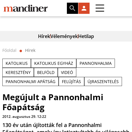
Hírek
Vélemények
Hetilap
Főoldal
Hírek
⬤
KATOLIKUS
KATOLIKUS EGYHÁZ
PANNONHALMA
KERESZTÉNY
BELFÖLD
VIDEÓ
PANNONHALMI APÁTSÁG
FELÚJÍTÁS
ÚJRASZENTELÉS
Megújult a Pannonhalmi
Főapátság
2012. augusztus 29. 12:22
130 év után újították fel a Pannonhalmi