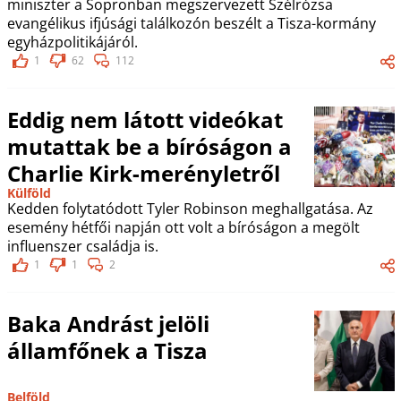
miniszter a Sopronban megszervezett Szélrózsa
evangélikus ifjúsági találkozón beszélt a Tisza-kormány
egyházpolitikájáról.
1
62
112
Eddig nem látott videókat
mutattak be a bíróságon a
Charlie Kirk-merényletről
Külföld
Kedden folytatódott Tyler Robinson meghallgatása. Az
esemény hétfői napján ott volt a bíróságon a megölt
influenszer családja is.
1
1
2
Baka Andrást jelöli
államfőnek a Tisza
Belföld