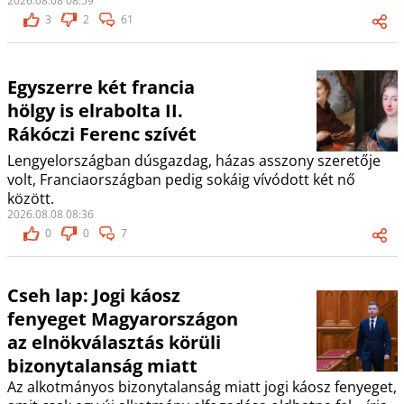
2026.08.08 08:59
3
2
61
Egyszerre két francia
hölgy is elrabolta II.
Rákóczi Ferenc szívét
Lengyelországban dúsgazdag, házas asszony szeretője
volt, Franciaországban pedig sokáig vívódott két nő
között.
2026.08.08 08:36
0
0
7
Cseh lap: Jogi káosz
fenyeget Magyarországon
az elnökválasztás körüli
bizonytalanság miatt
Az alkotmányos bizonytalanság miatt jogi káosz fenyeget,