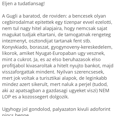
Eljen a tudatlansag! 

A Gugli a baratod, de roviden: a bencesek olyan 
cegbirodalmat epitettek egy tizenpar evvel ezelotti, 
nem tul nagy hitel alapjaira, hogy nemcsak sajat 
magukat tudjak eltartani, de tamogatnak rengeteg 
intezmenyt, osztondijat tartanak fent stb. 
Konyvkiado, boraszat, gyogynoveny-kereskedelem, 
likorok, amiket Nyugat-Europaban ugy vesznek, 
mint a cukrot. Ja, es az elso beruhazasok elso 
profitjabol kivasaroltak a hitelt nyujto bankot, majd 
visszaforgattak mindent. Nyilvan szerencsesek, 
mert jok voltak a turisztikai alapok, de leginkabb 
mindez azert sikerult, mert naluk a perjel (tudod, 
aki az apatsagban a gazdasagi ugyeket viszi) NEM 
LOP es a kozossegert dolgozik.  

Ugyhogy jol gondolod, palyazaton kivuli adoforint 
nincs benne.