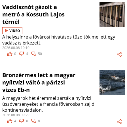
Vaddisznót gázolt a
metró a Kossuth Lajos
térnél
VIDEÓ
A helyszínre a fővárosi hivatásos tűzoltók mellett egy
vadász is érkezett.
2026.08.08 10:10
0
4
50
Bronzérmes lett a magyar
nyíltvízi váltó a párizsi
vizes Eb-n
A magyarok hét éremmel zárták a nyíltvízi
úszóversenyeket a francia fővárosban zajló
kontinensviadalon.
2026.08.08 09:29
4
0
8