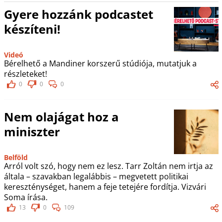
Gyere hozzánk podcastet
készíteni!
Videó
Bérelhető a Mandiner korszerű stúdiója, mutatjuk a
részleteket!
0
0
0
Nem olajágat hoz a
miniszter
Belföld
Arról volt szó, hogy nem ez lesz. Tarr Zoltán nem irtja az
általa – szavakban legalábbis – megvetett politikai
kereszténységet, hanem a feje tetejére fordítja. Vizvári
Soma írása.
13
0
109