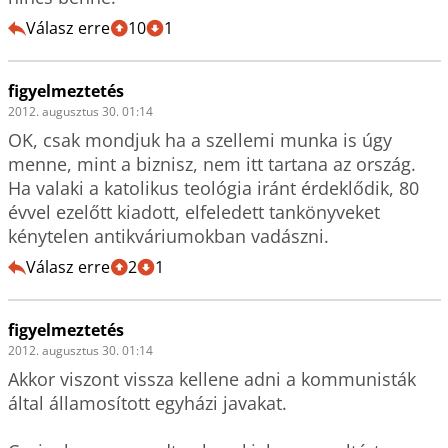
Válasz erre
10
1
figyelmeztetés
2012. augusztus 30. 01:14
OK, csak mondjuk ha a szellemi munka is úgy 
menne, mint a biznisz, nem itt tartana az ország. 
Ha valaki a katolikus teológia iránt érdeklődik, 80 
évvel ezelőtt kiadott, elfeledett tankönyveket 
kénytelen antikváriumokban vadászni.
Válasz erre
2
1
figyelmeztetés
2012. augusztus 30. 01:14
Akkor viszont vissza kellene adni a kommunisták 
által államosított egyházi javakat.
