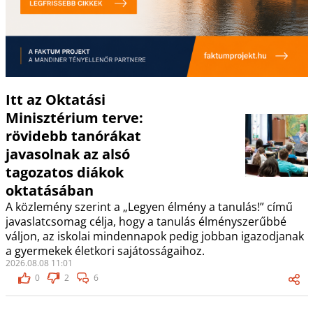
Itt az Oktatási
Minisztérium terve:
rövidebb tanórákat
javasolnak az alsó
tagozatos diákok
oktatásában
A közlemény szerint a „Legyen élmény a tanulás!” című
javaslatcsomag célja, hogy a tanulás élményszerűbbé
váljon, az iskolai mindennapok pedig jobban igazodjanak
a gyermekek életkori sajátosságaihoz.
2026.08.08 11:01
0
2
6