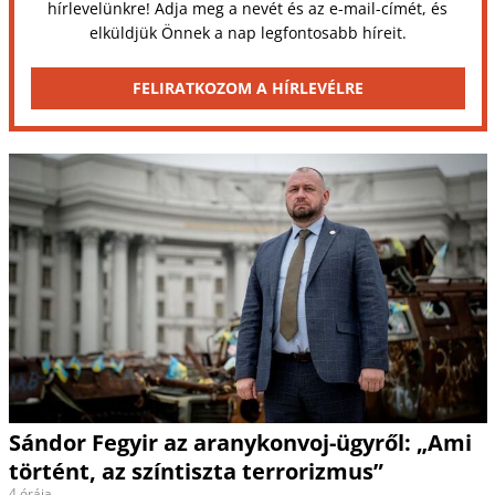
hírlevelünkre! Adja meg a nevét és az e-mail-címét, és
elküldjük Önnek a nap legfontosabb híreit.
FELIRATKOZOM A HÍRLEVÉLRE
Sándor Fegyir az aranykonvoj-ügyről: „Ami
történt, az színtiszta terrorizmus”
4 órája