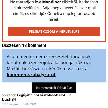
Ne maradjon le a
Mandiner
cikkeiről, iratkozzon
fel hírlevelünkre! Adja meg a nevét és az e-mail-
címét, és elküldjük Önnek a nap legfontosabb
híreit.
FELIRATKOZOM A HÍRLEVÉLRE
Összesen 18 komment
A kommentek nem szerkesztett tartalmak,
tartalmuk a szerzőjük álláspontját tükrözi.
Mielőtt hozzászólna, kérjük, olvassa el a
kommentszabályzatot
.
Kommentek frissítése
Sorrend:
bush84
2012. augusztus 30. 03:41