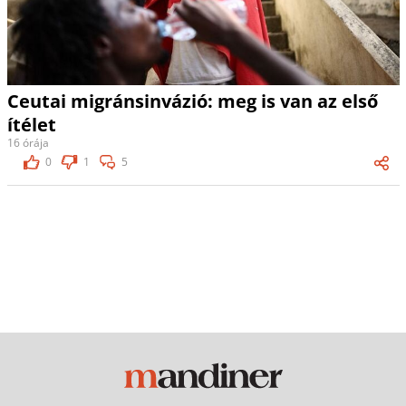
Ceutai migránsinvázió: meg is van az első
ítélet
16 órája
0
1
5