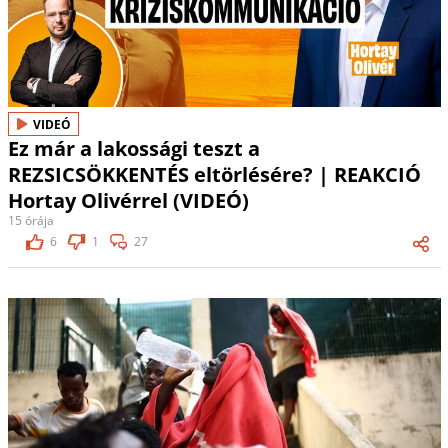
VIDEÓ
Ez már a lakossági teszt a
REZSICSÖKKENTÉS eltörlésére? | REAKCIÓ
Hortay Olivérrel (VIDEÓ)
15 órája
6
1
27