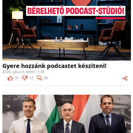
Gyere hozzánk podcastet készíteni!
2026. július 6. hétfő 11:58
31
15
96