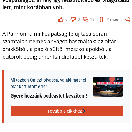
Főapátságot, amely így letisztultabb és világosabb
lett, mint korábban volt.
0
0
18
Mentés
A Pannonhalmi Főapátság felújítása során
számtalan nemes anyagot használtak: az oltár
ónixkőből, a padló süttői mészkőlapokból, a
bútorok pedig amerikai diófából készültek.
Miközben Ön ezt olvassa, valaki máshol
már kattintott erre:
Gyere hozzánk podcastet készíteni!
Tovább a cikkhez