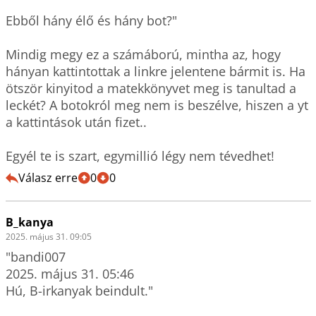
Ebből hány élő és hány bot?"

Mindig megy ez a számáború, mintha az, hogy 
hányan kattintottak a linkre jelentene bármit is. Ha 
ötször kinyitod a matekkönyvet meg is tanultad a 
leckét? A botokról meg nem is beszélve, hiszen a yt 
a kattintások után fizet..

Egyél te is szart, egymillió légy nem tévedhet!
Válasz erre
0
0
B_kanya
2025. május 31. 09:05
"bandi007

2025. május 31. 05:46

Hú, B-irkanyak beindult."
