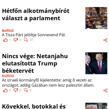
Hétfőn alkotmánybírót
választ a parlament
Belföld
A Tisza Párt jelöltje Sonnevend Pál.
1
9
31
Nincs vége: Netanjahu
elutasította Trump
béketervét
Külföld
Az izraeli kormányfő kijelentette: amíg ő vezeti az
országot, addig Gázában nem lesz palesztin állam.
0
0
0
Kövekkel, botokkal és