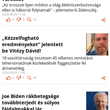
„Az oroszok ilyen módon a világ élelmiszerbiztonsága
ellen is háborút folytatnak” – jelentette ki Zelenszkij.
2026.08.09 11:56
0
0
16
„Kézzelfogható
eredményeket” jelentett
be Vitézy Dávid!
18 vasúttársaság összesen 45 villamos vontatású
tehervonatának közlekedését függesztette fel
átmenetileg.
2026.08.09 11:46
0
8
43
Joe Biden rákbetegsége
továbbterjedt és súlyos
fájdalmakkal jár