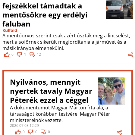
fejszékkel támadtak a
mentősökre egy erdélyi
faluban
Külföld
A mentőorvos szerint csak azért úszták meg a lincselést,
mert a sofőrnek sikerült megfordítania a járművet és a
másik irányba elmenekülni.
0
1
12
Nyilvános, mennyit
nyertek tavaly Magyar
Péterék ezzel a céggel
A dokumentumot Magyar Márton írta alá, a
társaságot korábban testvére, Magyar Péter
miniszterelnök vezette.
2026.07.03 12:29
0
0
0