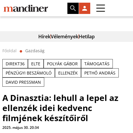
Hírek
Vélemények
Hetilap
Főoldal
Gazdaság
⬤
DIREKT36
ELTE
POLYÁK GÁBOR
TÁMOGATÁS
PÉNZÜGYI BESZÁMOLÓ
ELLENZÉK
PETHŐ ANDRÁS
DAVID PRESSMAN
A Dinasztia: lehull a lepel az
ellenzék idei kedvenc
filmjének készítőiről
2025. május 30. 20:34