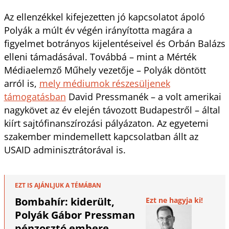
Az ellenzékkel kifejezetten jó kapcsolatot ápoló
Polyák a múlt év végén irányította magára a
figyelmet botrányos kijelentéseivel és Orbán Balázs
elleni támadásával. Továbbá – mint a Mérték
Médiaelemző Műhely vezetője – Polyák döntött
arról is,
mely médiumok részesüljenek
támogatásban
David Pressmanék – a volt amerikai
nagykövet az év elején távozott Budapestről – által
kiírt sajtófinanszírozási pályázaton. Az egyetemi
szakember mindemellett kapcsolatban állt az
USAID adminisztrátorával is.
EZT IS AJÁNLJUK A TÉMÁBAN
Bombahír: kiderült,
Ezt ne hagyja ki!
Polyák Gábor Pressman
pénzosztó embere