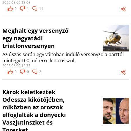
2026.08.09 13:08
0
1
11
Meghalt egy versenyző
egy nagyatádi
triatlonversenyen
Az úszás során egy váltóban induló versenyző a parttól
mintegy 100 méterre lett rosszul.
2026.08.09 12:35
0
0
2
Károk keletkeztek
Odessza kikötőjében,
miközben az oroszok
elfoglalták a donyecki
Vaszjutinszket és
Torecket