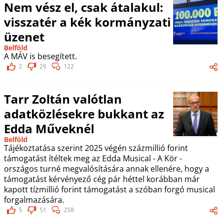
Nem vész el, csak átalakul:
visszatér a kék kormányzati
üzenet
Belföld
A MÁV is besegített.
2
29
122
Tarr Zoltán valótlan
adatközlésekre bukkant az
Edda Műveknél
Belföld
Tájékoztatása szerint 2025 végén százmillió forint
támogatást ítéltek meg az Edda Musical - A Kör -
országos turné megvalósítására annak ellenére, hogy a
támogatást kérvényező cég pár héttel korábban már
kapott tízmillió forint támogatást a szóban forgó musical
forgalmazására.
5
51
258