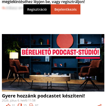
sikerült.
megtekintéséhez lépjen be, vagy regisztráljon!
Válasz erre
0
0
Regisztráció
Bejelentkezés
Gyere hozzánk podcastet készíteni!
2026. július 6. hétfő 11:58
31
15
97