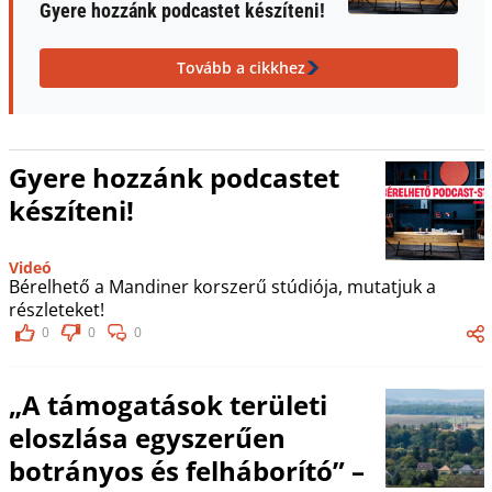
Gyere hozzánk podcastet készíteni!
Tovább a cikkhez
Gyere hozzánk podcastet
készíteni!
Videó
Bérelhető a Mandiner korszerű stúdiója, mutatjuk a
részleteket!
0
0
0
„A támogatások területi
eloszlása egyszerűen
botrányos és felháborító” –