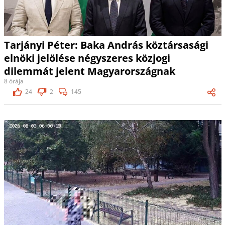
Tarjányi Péter: Baka András köztársasági
elnöki jelölése négyszeres közjogi
dilemmát jelent Magyarországnak
8 órája
24
2
145