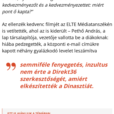
kedvezményezőt és a kedvezményezettet: miért
pont ő kapta?”
Az ellenzék kedvenc filmjét az ELTE Médiatanszékén
is vetítették, ahol az is kiderült – Pethő András, a
lap társalapítója, vezetője vallotta be a diákoknak:
hiába pedzegették, a központi e-mail címükre
kapott néhány gyalázkodó levelet leszámítva
semmiféle fenyegetés, inzultus
nem érte a Direkt36
szerkesztőségét, amiért
elkészítették a Dinasztiát.
EZT IS AJÁNLJUK A TÉMÁBAN