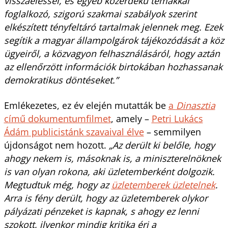
visszaéléssel, és egyéb közérdekű témákkal
foglalkozó, szigorú szakmai szabályok szerint
elkészített tényfeltáró tartalmak jelennek meg. Ezek
segítik a magyar állampolgárok tájékozódását a köz
ügyeiről, a közvagyon felhasználásáról, hogy aztán
az ellenőrzött információk birtokában hozhassanak
demokratikus döntéseket.”
Emlékezetes, ez év elején mutatták be
a
Dinasztia
című dokumentumfilmet
, amely –
Petri Lukács
Ádám publicistánk szavaival élve
– semmilyen
újdonságot nem hozott.
„Az derült ki belőle, hogy
ahogy nekem is, másoknak is, a miniszterelnöknek
is van olyan rokona, aki üzletemberként dolgozik.
Megtudtuk még, hogy az
üzletemberek üzletelnek
.
Arra is fény derült, hogy az üzletemberek olykor
pályázati pénzeket is kapnak, s ahogy ez lenni
szokott, ilyenkor mindig kritika éri a