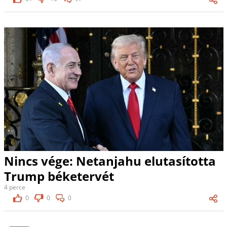
Nincs vége: Netanjahu elutasította
Trump béketervét
4 perce
0
0
0