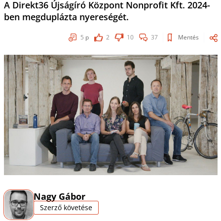
A Direkt36 Újságíró Központ Nonprofit Kft. 2024-
ben megduplázta nyereségét.
5
p
2
10
37
Mentés
Nagy Gábor
Szerző követése