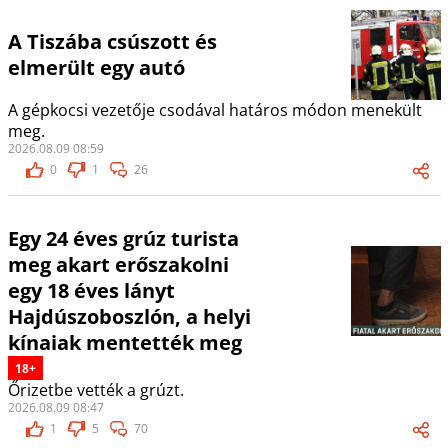
A Tiszába csúszott és
elmerült egy autó
A gépkocsi vezetője csodával határos módon menekült
meg.
2026.08.09 08:59
0
1
26
Egy 24 éves grúz turista
meg akart erőszakolni
egy 18 éves lányt
Hajdúszoboszlón, a helyi
kínaiak mentették meg
18+
Őrizetbe vették a grúzt.
2026.08.09 08:47
1
5
70