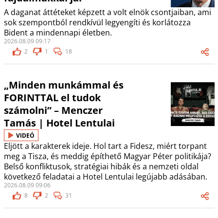
A daganat áttéteket képzett a volt elnök csontjaiban, ami
sok szempontból rendkívül legyengíti és korlátozza
Bident a mindennapi életben.
2026.08.09 09:17
2
1
18
„Minden munkámmal és
FORINTTAL el tudok
számolni” – Menczer
Tamás | Hotel Lentulai
VIDEÓ
Eljött a karakterek ideje. Hol tart a Fidesz, miért torpant
meg a Tisza, és meddig építhető Magyar Péter politikája?
Belső konfliktusok, stratégiai hibák és a nemzeti oldal
következő feladatai a Hotel Lentulai legújabb adásában.
2026.08.09 09:06
8
2
31