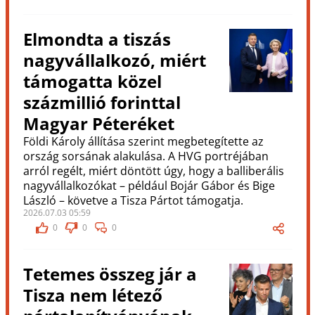
Elmondta a tiszás
nagyvállalkozó, miért
támogatta közel
százmillió forinttal
Magyar Péteréket
Földi Károly állítása szerint megbetegítette az
ország sorsának alakulása. A HVG portréjában
arról regélt, miért döntött úgy, hogy a balliberális
nagyvállalkozókat – például Bojár Gábor és Bige
László – követve a Tisza Pártot támogatja.
2026.07.03 05:59
0
0
0
Tetemes összeg jár a
Tisza nem létező