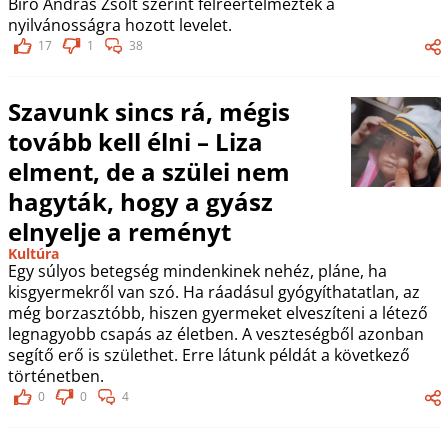
Bíró András Zsolt szerint félreértelmezték a
nyilvánosságra hozott levelet.
17
1
38
Szavunk sincs rá, mégis
tovább kell élni – Liza
elment, de a szülei nem
hagyták, hogy a gyász
elnyelje a reményt
Kultúra
Egy súlyos betegség mindenkinek nehéz, pláne, ha
kisgyermekről van szó. Ha ráadásul gyógyíthatatlan, az
még borzasztóbb, hiszen gyermeket elveszíteni a létező
legnagyobb csapás az életben. A veszteségből azonban
segítő erő is születhet. Erre látunk példát a következő
történetben.
0
0
4