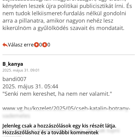
kénytelen leszek újra politikai publicisztikát írni. És 
nem tudok lelkiismeret-furdalás nélkül gondolni 
arra a pillanatra, amikor nagyon nehéz lesz 
kikerülnöm a gyűlölködés szavait és mondatait. 

Válasz erre
0
0
B_kanya
2025. május 31. 09:01
bandi007

2025. május 31. 05:44

"Senki nem kereshet, ha nem ner valamit."

www.vg.hu/kozelet/2025/05/cseh-katalin-botrany-
vademeles

Jelenleg csak a hozzászólások egy kis részét látja.
Che atkáék is kereshettek volna, de csak lopni 
Hozzászóláshoz és a további kommentek