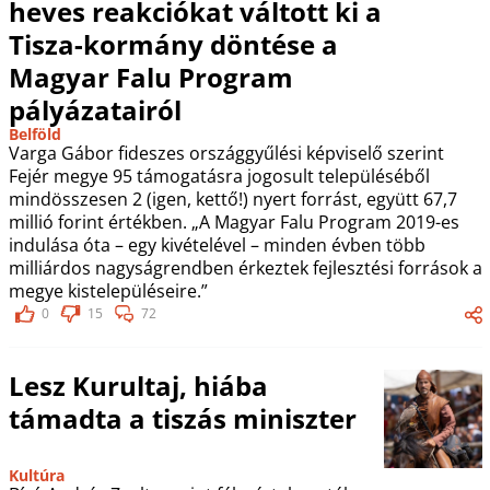
heves reakciókat váltott ki a
Tisza-kormány döntése a
Magyar Falu Program
pályázatairól
Belföld
Varga Gábor fideszes országgyűlési képviselő szerint
Fejér megye 95 támogatásra jogosult településéből
mindösszesen 2 (igen, kettő!) nyert forrást, együtt 67,7
millió forint értékben. „A Magyar Falu Program 2019-es
indulása óta – egy kivételével – minden évben több
milliárdos nagyságrendben érkeztek fejlesztési források a
megye kistelepüléseire.”
0
15
72
Lesz Kurultaj, hiába
támadta a tiszás miniszter
Kultúra