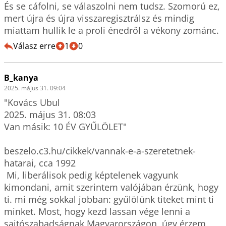
És se cáfolni, se válaszolni nem tudsz. Szomorú ez, 
mert újra és újra visszaregisztrálsz és mindig 
miattam hullik le a proli énedről a vékony zománc.
Válasz erre
1
0
B_kanya
2025. május 31. 09:04
"Kovács Ubul

2025. május 31. 08:03

Van másik: 10 ÉV GYŰLÖLET"

beszelo.c3.hu/cikkek/vannak-e-a-szeretetnek-
hatarai, cca 1992

 Mi, liberálisok pedig képtelenek vagyunk 
kimondani, amit szerintem valójában érzünk, hogy 
ti. mi még sokkal jobban: gyűlölünk titeket mint ti 
minket. Most, hogy kezd lassan vége lenni a 
sajtószabadságnak Magyarországon, úgy érzem, 