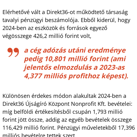
Elérhetővé vált a Direkt36-ot működtető társaság
tavalyi pénzügyi beszámolója. Ebből kiderül, hogy
2024-ben az eszközök és források egyező
végösszege 426,2 millió forint volt,
a cég adózás utáni eredménye
pedig 10,801 millió forint (ami
jelentős elmozdulás a 2023-as
4,377 milliós profithoz képest).
Különösen érdekes módon alakultak 2024-ben a
Direkt36 Újságíró Központ Nonprofit Kft. bevételei:
míg belföldi értékesítésből csupán 1,793 millió
forint jött össze, addig az egyéb bevételek összege
116,429 millió forint. Pénzügyi műveletekből 17,396
milliós bevételre tettek szert.