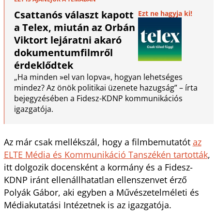
Csattanós választ kapott
Ezt ne hagyja ki!
a Telex, miután az Orbán
Viktort lejáratni akaró
dokumentumfilmről
érdeklődtek
„Ha minden »el van lopva«, hogyan lehetséges
mindez? Az önök politikai üzenete hazugság” – írta
bejegyzésében a Fidesz-KDNP kommunikációs
igazgatója.
Az már csak mellékszál, hogy a filmbemutatót
az
ELTE Média és Kommunikáció Tanszékén tartották
,
itt dolgozik docensként a kormány és a Fidesz-
KDNP iránt ellenállhatatlan ellenszenvet érző
Polyák Gábor, aki egyben a Művészetelméleti és
Médiakutatási Intézetnek is az igazgatója.