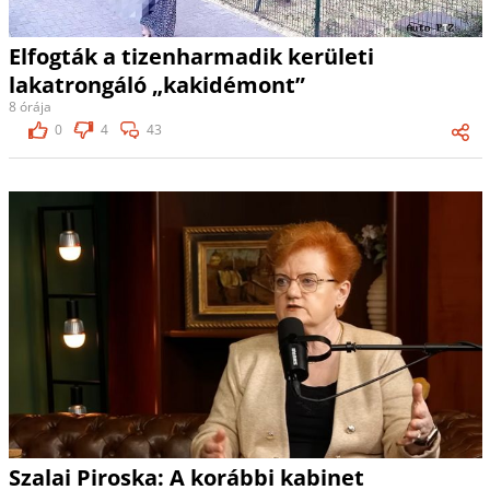
Elfogták a tizenharmadik kerületi
lakatrongáló „kakidémont”
8 órája
0
4
43
Szalai Piroska: A korábbi kabinet