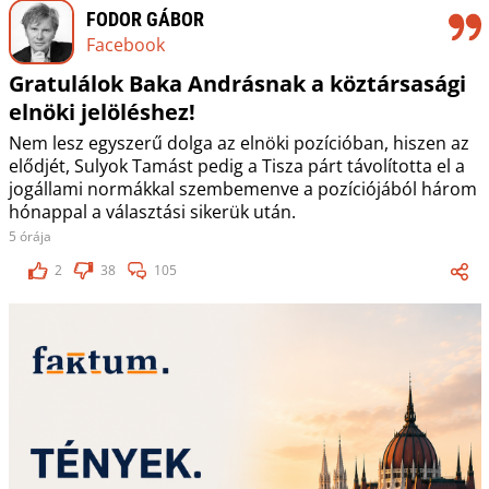
FODOR GÁBOR
Facebook
Gratulálok Baka Andrásnak a köztársasági
elnöki jelöléshez!
Nem lesz egyszerű dolga az elnöki pozícióban, hiszen az
elődjét, Sulyok Tamást pedig a Tisza párt távolította el a
jogállami normákkal szembemenve a pozíciójából három
hónappal a választási sikerük után.
5 órája
2
38
105