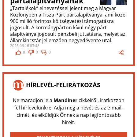
pártalapítványának
„Tartalékok” elnevezéssel jelent meg a Magyar
Közlönyben a Tisza Párt pártalapítványa, ami közel
900 millió forintos költségvetési támogatásra
jogosult. A kormánypárton kívül négy párt
alapítványa jogosult pénzbeli juttatásra, melyet az
államkincstár jellemzően negyedévente utal.
2026.06.16 03:48
0
0
0
HÍRLEVÉL-FELIRATKOZÁS
Ne maradjon le a
Mandiner
cikkeiről, iratkozzon
fel hírlevelünkre! Adja meg a nevét és az e-mail-
címét, és elküldjük Önnek a nap legfontosabb
híreit.