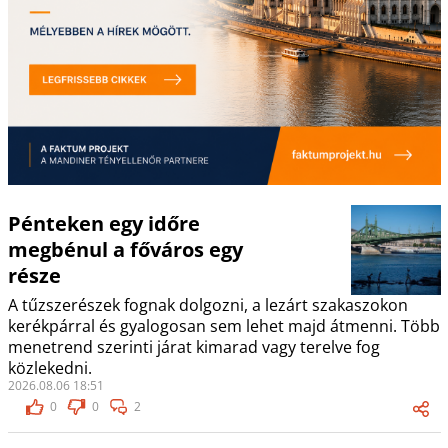
Pénteken egy időre
megbénul a főváros egy
része
A tűzszerészek fognak dolgozni, a lezárt szakaszokon
kerékpárral és gyalogosan sem lehet majd átmenni. Több
menetrend szerinti járat kimarad vagy terelve fog
közlekedni.
2026.08.06 18:51
0
0
2