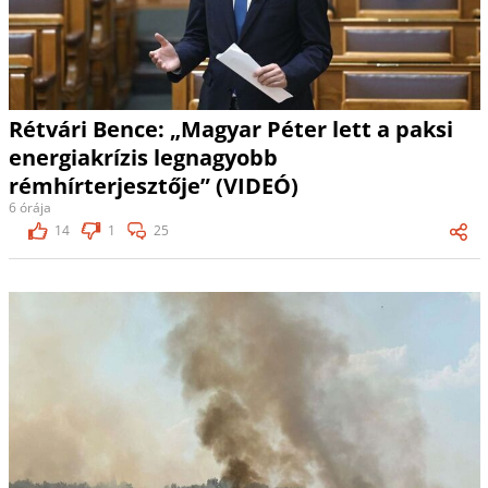
Rétvári Bence: „Magyar Péter lett a paksi
energiakrízis legnagyobb
rémhírterjesztője” (VIDEÓ)
6 órája
14
1
25