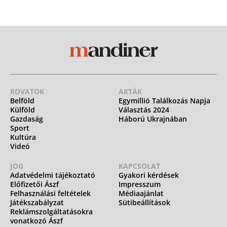
ROVATOK
AKTÁK
Belföld
Egymillió Találkozás Napja
Külföld
Választás 2024
Gazdaság
Háború Ukrajnában
Sport
Kultúra
Videó
JOG
KAPCSOLAT
Adatvédelmi tájékoztató
Gyakori kérdések
Előfizetői Ászf
Impresszum
Felhasználási feltételek
Médiaajánlat
Játékszabályzat
Sütibeállítások
Reklámszolgáltatásokra
vonatkozó Ászf