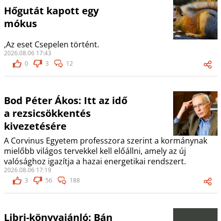
Hőgutát kapott egy
mókus
,Az eset Csepelen történt.
2026.08.06 17:43
0
3
12
Bod Péter Ákos: Itt az idő
a rezsicsökkentés
kivezetésére
A Corvinus Egyetem professzora szerint a kormánynak
mielőbb világos tervekkel kell előállni, amely az új
valósághoz igazítja a hazai energetikai rendszert.
2026.08.06 17:19
3
56
188
Libri-könyvajánló: Bán