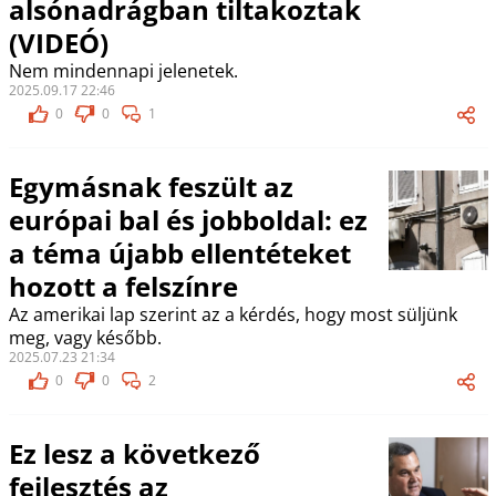
alsónadrágban tiltakoztak
(VIDEÓ)
Nem mindennapi jelenetek.
2025.09.17 22:46
0
0
1
Egymásnak feszült az
európai bal és jobboldal: ez
a téma újabb ellentéteket
hozott a felszínre
Az amerikai lap szerint az a kérdés, hogy most süljünk
meg, vagy később.
2025.07.23 21:34
0
0
2
Ez lesz a következő
fejlesztés az