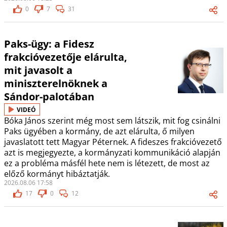
0
7
31
Paks-ügy: a Fidesz
frakcióvezetője elárulta,
mit javasolt a
miniszterelnöknek a
Sándor-palotában
VIDEÓ
Bóka János szerint még most sem látszik, mit fog csinálni
Paks ügyében a kormány, de azt elárulta, ő milyen
javaslatott tett Magyar Péternek. A fideszes frakcióvezető
azt is megjegyezte, a kormányzati kommunikáció alapján
ez a probléma másfél hete nem is létezett, de most az
előző kormányt hibáztatják.
2026.08.06 17:58
17
0
12