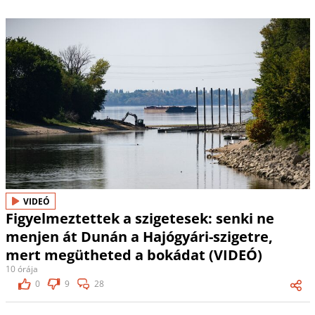
VIDEÓ
Figyelmeztettek a szigetesek: senki ne
menjen át Dunán a Hajógyári-szigetre,
mert megütheted a bokádat (VIDEÓ)
10 órája
0
9
28