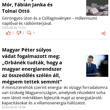
Mór, Fábián Janka és
Tolnai Ottó
Göröngyös úton és a Csillagösvényen – millenniumi
naplóval és rádióinterjúval.
2026.08.06 17:04
0
2
3
Magyar Péter súlyos
vádat fogalmazott meg:
„Orbánék tudták, hogy a
magyar energiarendszer
az összedőlés szélén áll,
mégsem tettek semmit”
A miniszterelnök szerint energia- és vízügyi forradalomra
van szükség Magyarországon, amelynek részeként soha
nem látott mértékben fejlesztik majd az energiatároló-
kapacitásokat és a villamosenergia-hálózatot.
2026.08.06 16:48