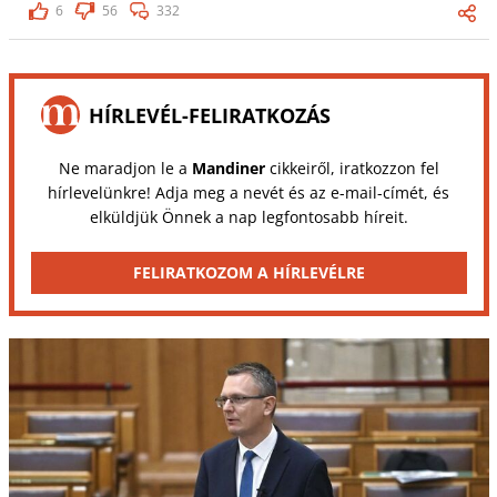
6
56
332
HÍRLEVÉL-FELIRATKOZÁS
Ne maradjon le a
Mandiner
cikkeiről, iratkozzon fel
hírlevelünkre! Adja meg a nevét és az e-mail-címét, és
elküldjük Önnek a nap legfontosabb híreit.
FELIRATKOZOM A HÍRLEVÉLRE