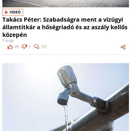
VIDEÓ
Takács Péter: Szabadságra ment a vízügyi
államtitkár a hőségriadó és az aszály kellős
közepén
7 órája
45
1
121