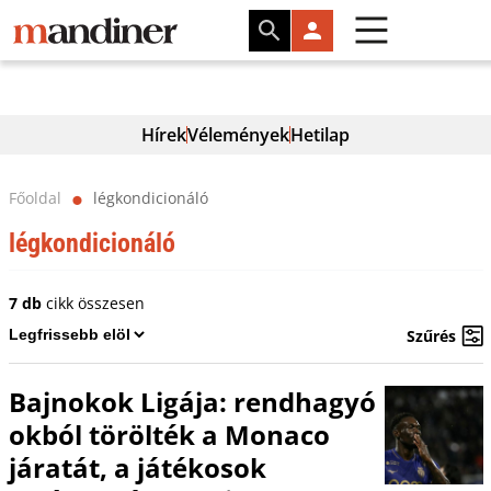
Hírek
Vélemények
Hetilap
Főoldal
légkondicionáló
⬤
légkondicionáló
7 db
cikk összesen
Szűrés
Bajnokok Ligája: rendhagyó
okból törölték a Monaco
járatát, a játékosok