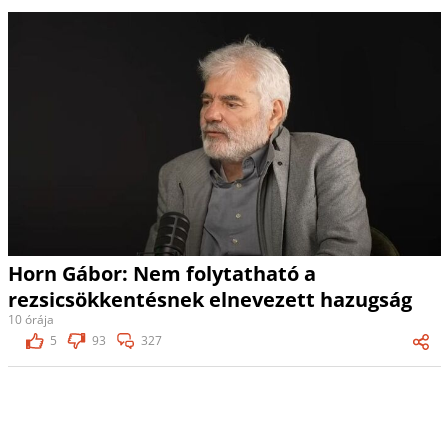
Horn Gábor: Nem folytatható a
rezsicsökkentésnek elnevezett hazugság
10 órája
5
93
327