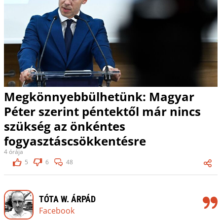
Megkönnyebbülhetünk: Magyar
Péter szerint péntektől már nincs
szükség az önkéntes
fogyasztáscsökkentésre
4 órája
5
6
48
TÓTA W. ÁRPÁD
Facebook