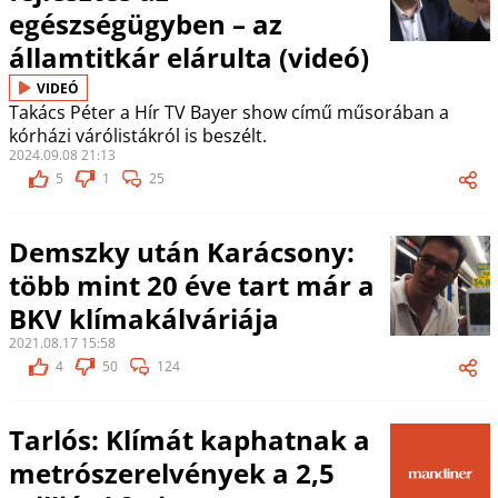
egészségügyben – az
államtitkár elárulta (videó)
VIDEÓ
Takács Péter a Hír TV Bayer show című műsorában a
kórházi várólistákról is beszélt.
2024.09.08 21:13
5
1
25
Demszky után Karácsony:
több mint 20 éve tart már a
BKV klímakálváriája
2021.08.17 15:58
4
50
124
Tarlós: Klímát kaphatnak a
metrószerelvények a 2,5