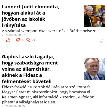
Lannert Judit elmondta,
hogyan alakul át a
jövőben az iskolák
irányítása
A szakmai szempontokat szeretnék előtérbe helyezni.
2026.08.06 18:27
1
6
24
Gajdos László tagadja,
hogy szabadságra ment
volna az államtitkár,
akinek a Fidesz a
felmentését követeli
Fidesz-frakció csütörtök délután arra szólította fel
Magyar Péter miniszterelnököt, hogy bocsássa el
Kelemen Ágnest, aki információik szerint „külföldön
pihent” a válsághelyzet idején.
2026.08.06 18:25