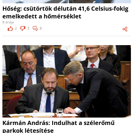
Hőség: csütörtök délután 41,6 Celsius-fokig
emelkedett a hőmérséklet
8 órája
2
3
8
Kármán András: Indulhat a szélerőmű
parkok létesítése