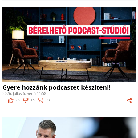
Gyere hozzánk podcastet készíteni!
2026. július 6. hétfő 11:58
28
15
93