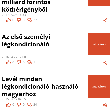
milliárd forintos
kötbérigényből
2017.09.08 16:53
0
0
37
Az első személyi
légkondicionáló
2016.04.27 12:00
0
0
1
Levél minden
légkondicionáló-használó
magyarhoz
2015.08.12 09:55
0
0
24