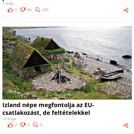
9 órája
0
66
250
Izland népe megfontolja az EU-
csatlakozást, de feltételekkel
10 órája
2
0
9