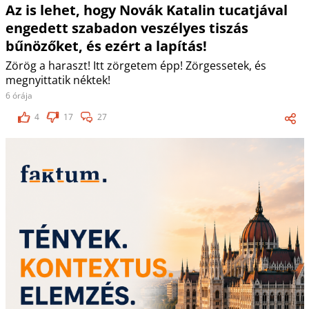
Az is lehet, hogy Novák Katalin tucatjával
engedett szabadon veszélyes tiszás
bűnözőket, és ezért a lapítás!
Zörög a haraszt! Itt zörgetem épp! Zörgessetek, és
megnyittatik néktek!
6 órája
4
17
27