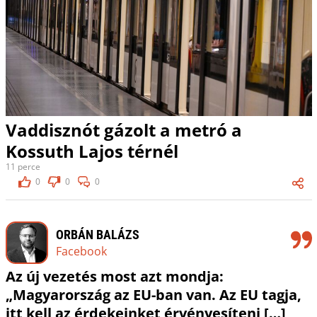
Vaddisznót gázolt a metró a
Kossuth Lajos térnél
11 perce
0
0
0
ORBÁN BALÁZS
Facebook
Az új vezetés most azt mondja:
„Magyarország az EU-ban van. Az EU tagja,
itt kell az érdekeinket érvényesíteni […]