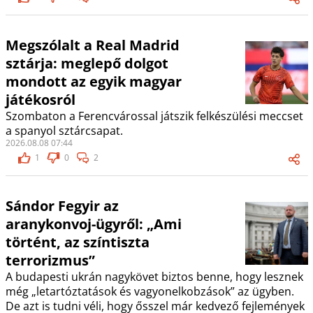
Megszólalt a Real Madrid
sztárja: meglepő dolgot
mondott az egyik magyar
játékosról
Szombaton a Ferencvárossal játszik felkészülési meccset
a spanyol sztárcsapat.
2026.08.08 07:44
1
0
2
Sándor Fegyir az
aranykonvoj-ügyről: „Ami
történt, az színtiszta
terrorizmus”
A budapesti ukrán nagykövet biztos benne, hogy lesznek
még „letartóztatások és vagyonelkobzások” az ügyben.
De azt is tudni véli, hogy ősszel már kedvező fejlemények