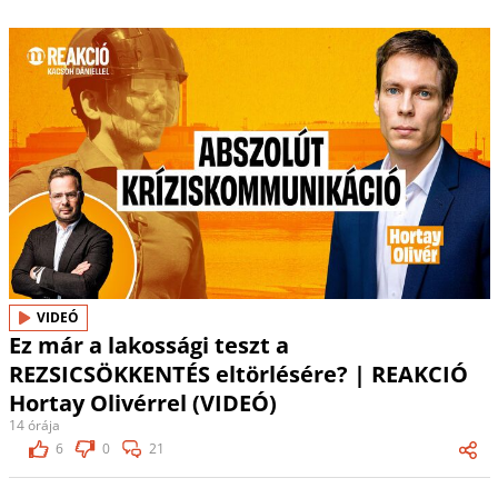
VIDEÓ
Ez már a lakossági teszt a
REZSICSÖKKENTÉS eltörlésére? | REAKCIÓ
Hortay Olivérrel (VIDEÓ)
14 órája
6
0
21