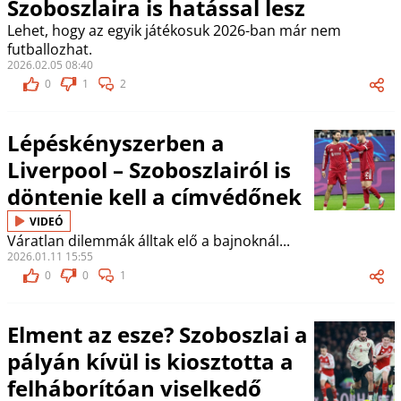
Szoboszlaira is hatással lesz
Lehet, hogy az egyik játékosuk 2026-ban már nem
futballozhat.
2026.02.05 08:40
0
1
2
Lépéskényszerben a
Liverpool – Szoboszlairól is
döntenie kell a címvédőnek
VIDEÓ
Váratlan dilemmák álltak elő a bajnoknál...
2026.01.11 15:55
0
0
1
Elment az esze? Szoboszlai a
pályán kívül is kiosztotta a
felháborítóan viselkedő