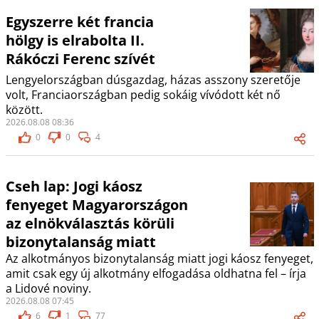
Egyszerre két francia
hölgy is elrabolta II.
Rákóczi Ferenc szívét
Lengyelországban dúsgazdag, házas asszony szeretője
volt, Franciaországban pedig sokáig vívódott két nő
között.
2026.08.08 08:36
0
0
4
Cseh lap: Jogi káosz
fenyeget Magyarországon
az elnökválasztás körüli
bizonytalanság miatt
Az alkotmányos bizonytalanság miatt jogi káosz fenyeget,
amit csak egy új alkotmány elfogadása oldhatna fel – írja
a Lidové noviny.
2026.08.08 07:45
6
1
77