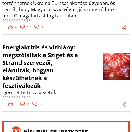
történhetnek Ukrajna EU-csatlakozása ügyében, és
reméli, hogy Magyarország végül „jó szomszédhoz
méltó” magatartást fog tanúsítani.
2026.08.08 06:16
4
57
151
Energiakrízis és vízhiány:
megszólaltak a Sziget és a
Strand szervezői,
elárulták, hogyan
készülhetnek a
fesztiválozók
Ígéretet tettek a vezetők.
2026.08.08 06:03
1
8
23
HÍRLEVÉL-FELIRATKOZÁS