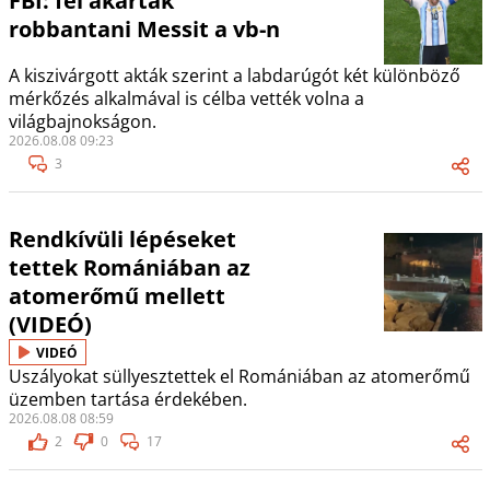
FBI: fel akarták
robbantani Messit a vb-n
A kiszivárgott akták szerint a labdarúgót két különböző
mérkőzés alkalmával is célba vették volna a
világbajnokságon.
2026.08.08 09:23
3
Rendkívüli lépéseket
tettek Romániában az
atomerőmű mellett
(VIDEÓ)
VIDEÓ
Uszályokat süllyesztettek el Romániában az atomerőmű
üzemben tartása érdekében.
2026.08.08 08:59
2
0
17