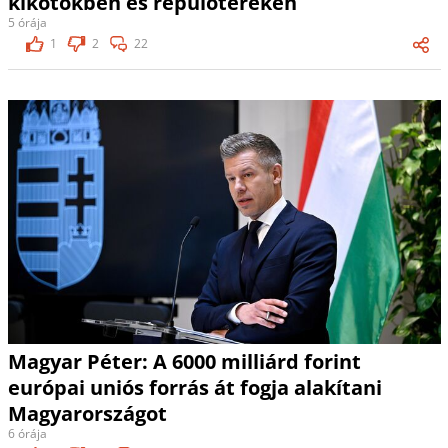
kikötőkben és repülőtereken
5 órája
1
2
22
Magyar Péter: A 6000 milliárd forint
európai uniós forrás át fogja alakítani
Magyarországot
6 órája