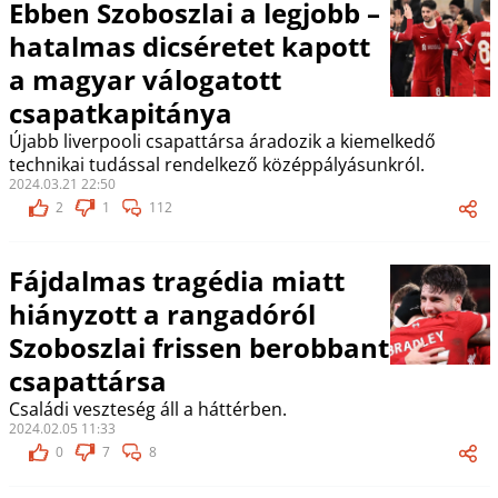
Ebben Szoboszlai a legjobb –
hatalmas dicséretet kapott
a magyar válogatott
csapatkapitánya
Újabb liverpooli csapattársa áradozik a kiemelkedő
technikai tudással rendelkező középpályásunkról.
2024.03.21 22:50
2
1
112
Fájdalmas tragédia miatt
hiányzott a rangadóról
Szoboszlai frissen berobbant
csapattársa
Családi veszteség áll a háttérben.
2024.02.05 11:33
0
7
8