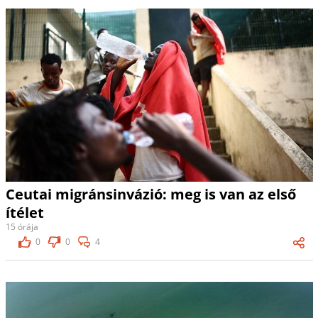
Ceutai migránsinvázió: meg is van az első
ítélet
15 órája
0
0
4