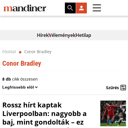
Hírek
Vélemények
Hetilap
Főoldal
Conor Bradley
⬤
Conor Bradley
8 db
cikk összesen
Szűrés
Rossz hírt kaptak
Liverpoolban: nagyobb a
baj, mint gondolták – ez