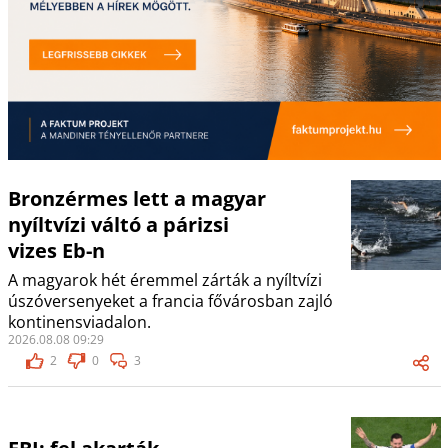
Bronzérmes lett a magyar
nyíltvízi váltó a párizsi
vizes Eb-n
A magyarok hét éremmel zárták a nyíltvízi
úszóversenyeket a francia fővárosban zajló
kontinensviadalon.
2026.08.08 09:29
2
0
3