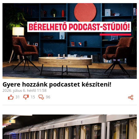
Gyere hozzánk podcastet készíteni!
2026. július 6. hétfő 11:58
31
15
96