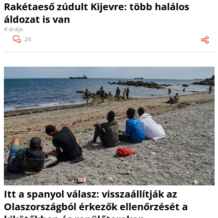
Rakétaeső zúdult Kijevre: több halálos
áldozat is van
4 órája
24
Itt a spanyol válasz: visszaállítják az
Olaszországból érkezők ellenőrzését a