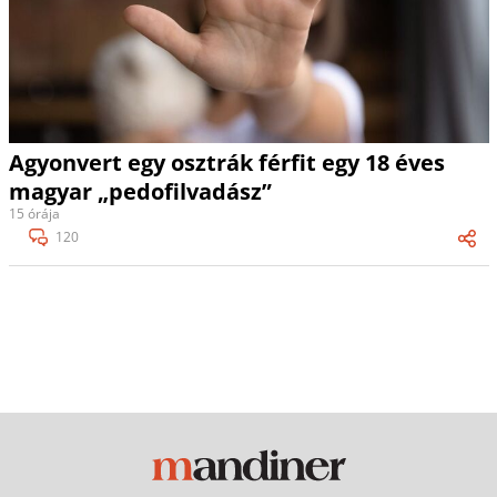
Agyonvert egy osztrák férfit egy 18 éves
magyar „pedofilvadász”
15 órája
120