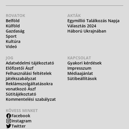
ROVATOK
AKTÁK
Belföld
Egymillió Találkozás Napja
Külföld
Választás 2024
Gazdaság
Háború Ukrajnában
Sport
Kultúra
Videó
JOG
KAPCSOLAT
Adatvédelmi tájékoztató
Gyakori kérdések
Előfizetői Ászf
Impresszum
Felhasználási feltételek
Médiaajánlat
Játékszabályzat
Sütibeállítások
Reklámszolgáltatásokra
vonatkozó Ászf
Sütitájékoztató
Kommentelési szabályzat
KÖVESS MINKET
Facebook
Instagram
Twitter