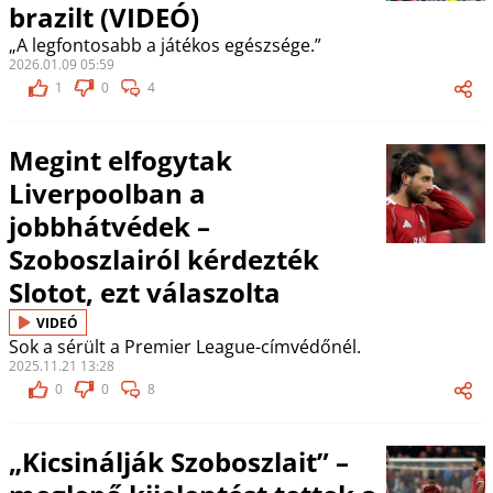
brazilt (VIDEÓ)
„A legfontosabb a játékos egészsége.”
2026.01.09 05:59
1
0
4
Megint elfogytak
Liverpoolban a
jobbhátvédek –
Szoboszlairól kérdezték
Slotot, ezt válaszolta
VIDEÓ
Sok a sérült a Premier League-címvédőnél.
2025.11.21 13:28
0
0
8
„Kicsinálják Szoboszlait” –