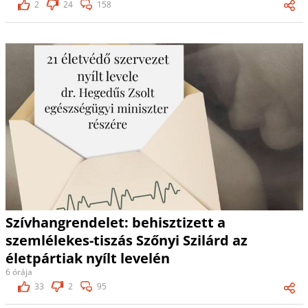
2
24
158
Szívhangrendelet: behisztizett a
szemlélekes-tiszás Szőnyi Szilárd az
életpártiak nyílt levelén
6 órája
33
2
95