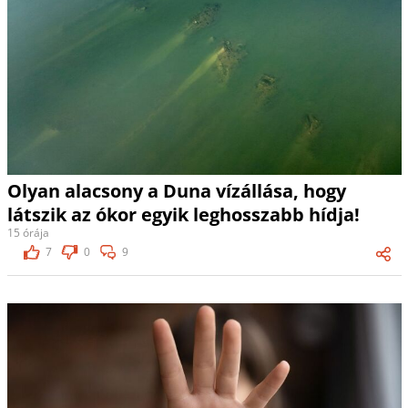
Olyan alacsony a Duna vízállása, hogy
látszik az ókor egyik leghosszabb hídja!
15 órája
7
0
9