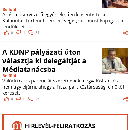
Belföld
A két műsorvezető egyértelműen kijelentette: a
Különutas-történet nem ért véget, sőt, most kap igazán
lendületet.
0
1
31
A KDNP pályázati úton
választja ki delegáltját a
Médiatanácsba
Belföld
Valódi transzparenciát szeretnének megvalósítani és
nem úgy eljárni, ahogy a Tisza párt köztársasági elnököt
keresett.
0
0
26
HÍRLEVÉL-FELIRATKOZÁS