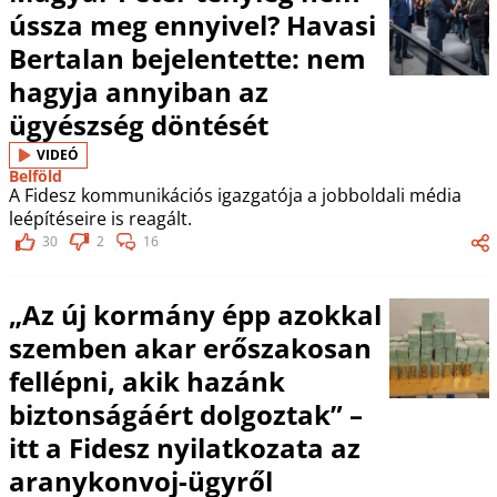
ússza meg ennyivel? Havasi
Bertalan bejelentette: nem
hagyja annyiban az
ügyészség döntését
VIDEÓ
Belföld
A Fidesz kommunikációs igazgatója a jobboldali média
leépítéseire is reagált.
30
2
16
„Az új kormány épp azokkal
szemben akar erőszakosan
fellépni, akik hazánk
biztonságáért dolgoztak” –
itt a Fidesz nyilatkozata az
aranykonvoj-ügyről