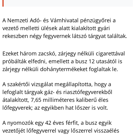
A Nemzeti Adó- és Vámhivatal pénzügyőrei a
vezető melletti ülések alatt kialakított gyári
rekeszben négy fegyvernek látszó tárgyat találtak.
Ezeket három zacskó, zárjegy nélküli cigarettával
próbálták elfedni, emellett a busz 12 utasától is
zárjegy nélküli dohánytermékeket foglaltak le.
A szakértői vizsgálat megállapította, hogy a
lefoglalt tárgyak gáz- és riasztófegyverekből
átalakított, 7,65 milliméteres kaliberű éles
lőfegyverek; az egyikben hat lőszer is volt.
A nyomozók egy 42 éves férfit, a busz egyik
vezetőjét lőfegyverrel vagy lőszerrel visszaélés