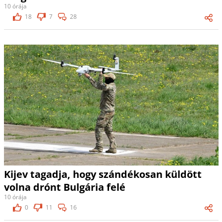
10 órája
18
7
28
Kijev tagadja, hogy szándékosan küldött
volna drónt Bulgária felé
10 órája
0
11
16