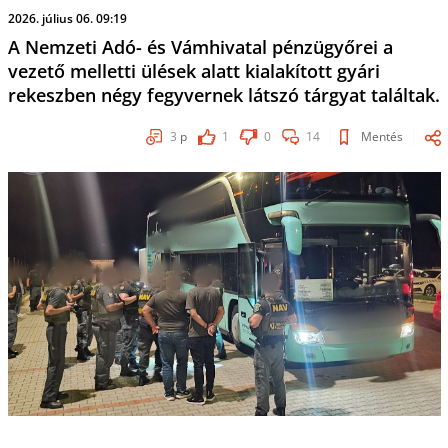
2026. július 06. 09:19
A Nemzeti Adó- és Vámhivatal pénzügyőrei a
vezető melletti ülések alatt kialakított gyári
rekeszben négy fegyvernek látszó tárgyat találtak.
3
p
1
0
14
Mentés