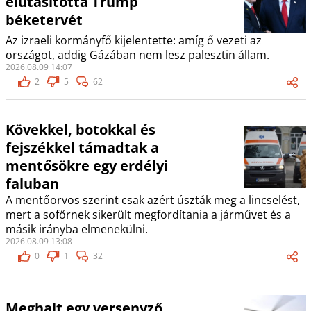
elutasította Trump
béketervét
Az izraeli kormányfő kijelentette: amíg ő vezeti az
országot, addig Gázában nem lesz palesztin állam.
2026.08.09 14:07
2
5
62
Kövekkel, botokkal és
fejszékkel támadtak a
mentősökre egy erdélyi
faluban
A mentőorvos szerint csak azért úszták meg a lincselést,
mert a sofőrnek sikerült megfordítania a járművet és a
másik irányba elmenekülni.
2026.08.09 13:08
0
1
32
Meghalt egy versenyző