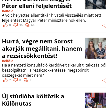
Péter elleni feljelentését
Belföld
A volt helyettes államtitkár hivatali visszaélés miatt tett
feljelentést Magyar Péter miniszterelnök ellen.
0
36
64
Hurrá, végre nem Sorost
akarják megállítani, hanem
a rezsicsökkentést!
Belföld
Ha a nemzeti konzultáció kérdőíveit sikerült tiltakozásiból
beszolgáltatni, a rezsicsökkentéssel megspórolt
összegeket miért nem?
2
0
1
Új stúdióba költözik a
Különutas