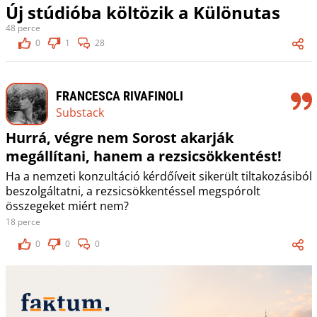
Új stúdióba költözik a Különutas
48 perce
0
1
28
FRANCESCA RIVAFINOLI
Substack
Hurrá, végre nem Sorost akarják
megállítani, hanem a rezsicsökkentést!
Ha a nemzeti konzultáció kérdőíveit sikerült tiltakozásiból
beszolgáltatni, a rezsicsökkentéssel megspórolt
összegeket miért nem?
18 perce
0
0
0