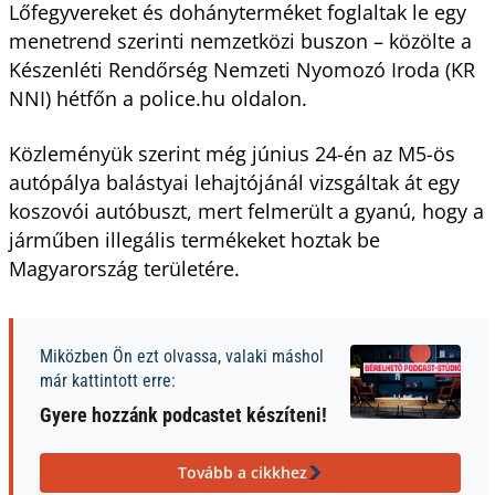
Lőfegyvereket és dohányterméket foglaltak le egy
menetrend szerinti nemzetközi buszon – közölte a
Készenléti Rendőrség Nemzeti Nyomozó Iroda (KR
NNI) hétfőn a police.hu oldalon.
Közleményük szerint még június 24-én az M5-ös
autópálya balástyai lehajtójánál vizsgáltak át egy
koszovói autóbuszt, mert felmerült a gyanú, hogy a
járműben illegális termékeket hoztak be
Magyarország területére.
Miközben Ön ezt olvassa, valaki máshol
már kattintott erre:
Gyere hozzánk podcastet készíteni!
Tovább a cikkhez