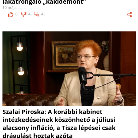
lakatrongáló „kakidémont”
10 órája
0
4
43
Szalai Piroska: A korábbi kabinet
intézkedéseinek köszönhető a júliusi
alacsony infláció, a Tisza lépései csak
drágulást hoztak azóta