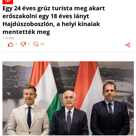
18+
Egy 24 éves grúz turista meg akart
erőszakolni egy 18 éves lányt
Hajdúszoboszlón, a helyi kínaiak
mentették meg
7 órája
1
7
81