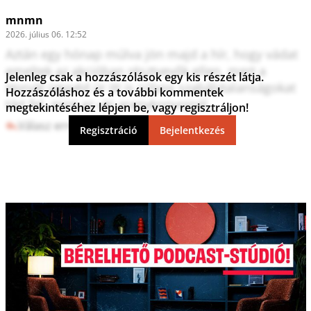
mnmn
2026. július 06. 12:52
Aztán egy hónap múlva jön majd a hír, hogy vádat 
emeltek az akcióban résztvevők ellen, mert a 
Jelenleg csak a hozzászólások egy kis részét látja.
Horvát ügyvéd úr itt is súlyos szabálytalanságokat 
Hozzászóláshoz és a további kommentek
tárt fel, mint az uki aranykonvojnál. 
megtekintéséhez lépjen be, vagy regisztráljon!
Válasz erre
2
0
Regisztráció
Bejelentkezés