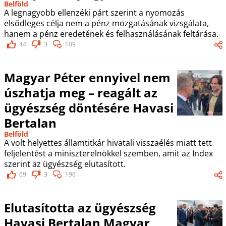
Belföld
A legnagyobb ellenzéki párt szerint a nyomozás
elsődleges célja nem a pénz mozgatásának vizsgálata,
hanem a pénz eredetének és felhasználásának feltárása.
44
3
109
Magyar Péter ennyivel nem
úszhatja meg – reagált az
ügyészség döntésére Havasi
Bertalan
Belföld
A volt helyettes államtitkár hivatali visszaélés miatt tett
feljelentést a miniszterelnökkel szemben, amit az Index
szerint az ügyészség elutasított.
69
3
196
Elutasította az ügyészség
Havasi Bertalan Magyar