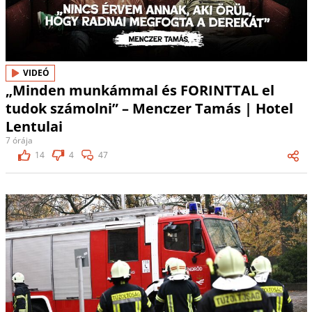
VIDEÓ
„Minden munkámmal és FORINTTAL el
tudok számolni” – Menczer Tamás | Hotel
Lentulai
7 órája
14
4
47