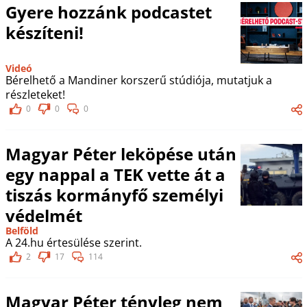
Gyere hozzánk podcastet
készíteni!
Videó
Bérelhető a Mandiner korszerű stúdiója, mutatjuk a
részleteket!
0
0
0
Magyar Péter leköpése után
egy nappal a TEK vette át a
tiszás kormányfő személyi
védelmét
Belföld
A 24.hu értesülése szerint.
2
17
114
Magyar Péter tényleg nem