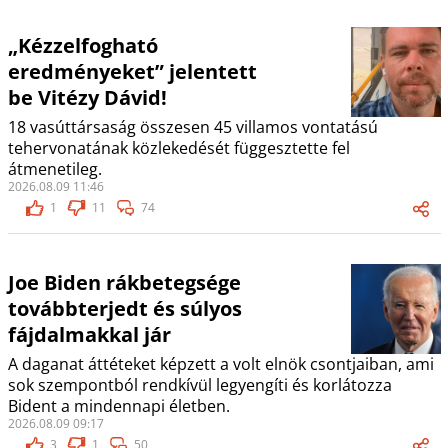
„Kézzelfogható
eredményeket” jelentett
be Vitézy Dávid!
18 vasúttársaság összesen 45 villamos vontatású
tehervonatának közlekedését függesztette fel
átmenetileg.
2026.08.09 11:46
1
11
74
Joe Biden rákbetegsége
továbbterjedt és súlyos
fájdalmakkal jár
A daganat áttéteket képzett a volt elnök csontjaiban, ami
sok szempontból rendkívül legyengíti és korlátozza
Bident a mindennapi életben.
2026.08.09 09:17
3
1
50