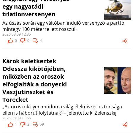
egy nagyatádi
triatlonversenyen
Az úszás során egy váltóban induló versenyző a parttól
mintegy 100 méterre lett rosszul.
2026.08.09 12:35
0
0
4
Károk keletkeztek
Odessza kikötőjében,
miközben az oroszok
elfoglalták a donyecki
Vaszjutinszket és
Torecket
„Az oroszok ilyen módon a világ élelmiszerbiztonsága
ellen is háborút folytatnak” – jelentette ki Zelenszkij.
2026.08.09 11:56
1
2
59