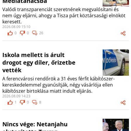
Médiatanácsba
Valódi transzparenciát szeretnének megvalósítani és
nem úgy eljárni, ahogy a Tisza párt köztársasági elnököt
keresett.
2026.08.09 15:10
0
0
26
Iskola mellett is árult
drogot egy díler, őrizetbe
vették
A ferencvárosi rendőrök a 31 éves férfit kábítószer-
kereskedelemmel gyanúsítják, négy vásárlója ellen
kábítószer birtoklása miatt indult eljárás.
2026.08.09 14:23
1
0
8
Nincs vége: Netanjahu