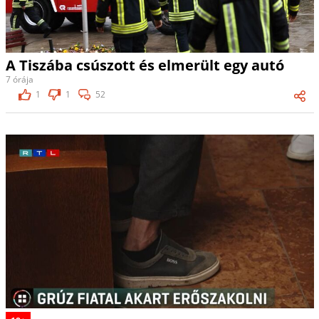
A Tiszába csúszott és elmerült egy autó
7 órája
1
1
52