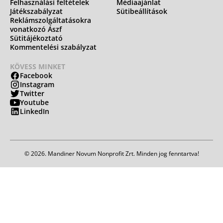
Felhasználási feltételek
Médiaajánlat
Játékszabályzat
Sütibeállítások
Reklámszolgáltatásokra
vonatkozó Ászf
Sütitájékoztató
Kommentelési szabályzat
KÖVESS MINKET
Facebook
Instagram
Twitter
Youtube
LinkedIn
© 2026. Mandiner Novum Nonprofit Zrt. Minden jog fenntartva!