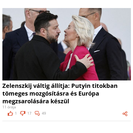
Zelenszkij váltig állítja: Putyin titokban
tömeges mozgósításra és Európa
megzsarolására készül
11 órája
1
17
49