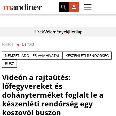
Hírek
Vélemények
Hetilap
Főoldal
Belföld
⬤
NEMZETI ADÓ - ÉS VÁMHIVATAL
KÉSZENLÉTI RENDŐRSÉG
BUSZ
Videón a rajtaütés:
lőfegyvereket és
dohányterméket foglalt le a
készenléti rendőrség egy
koszovói buszon