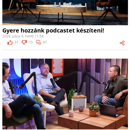
Gyere hozzánk podcastet készíteni!
2026. július 6. hétfő 11:58
31
15
97