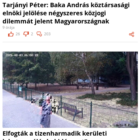
Tarjányi Péter: Baka András köztársasági
elnöki jelölése négyszeres közjogi
dilemmát jelent Magyarországnak
9 órája
26
2
203
Elfogták a tizenharmadik kerületi