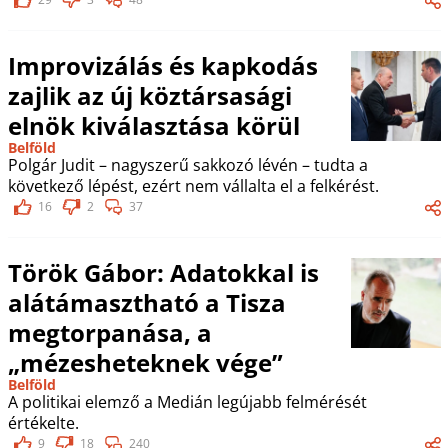
Improvizálás és kapkodás
zajlik az új köztársasági
elnök kiválasztása körül
Belföld
Polgár Judit – nagyszerű sakkozó lévén – tudta a
következő lépést, ezért nem vállalta el a felkérést.
16
2
37
Török Gábor: Adatokkal is
alátámasztható a Tisza
megtorpanása, a
„mézesheteknek vége”
Belföld
A politikai elemző a Medián legújabb felmérését
értékelte.
9
18
240