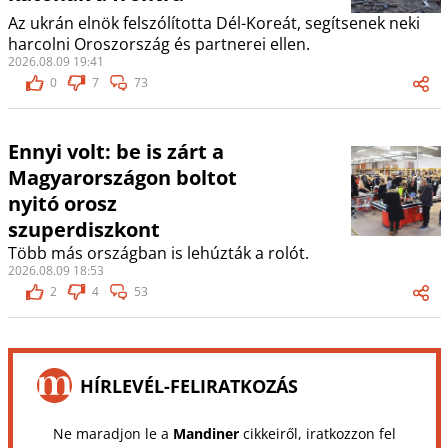
Az ukrán elnök felszólította Dél-Koreát, segítsenek neki
harcolni Oroszország és partnerei ellen.
2026.08.09 19:41
0
7
73
Ennyi volt: be is zárt a
Magyarországon boltot
nyitó orosz
szuperdiszkont
Több más országban is lehúzták a rolót.
2026.08.09 18:53
2
4
53
HÍRLEVÉL-FELIRATKOZÁS
Ne maradjon le a
Mandiner
cikkeiről, iratkozzon fel