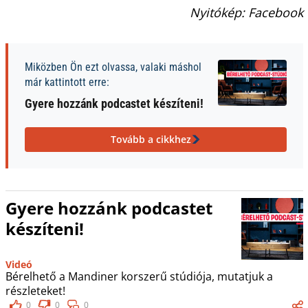
Nyitókép: Facebook
Miközben Ön ezt olvassa, valaki máshol
már kattintott erre:
Gyere hozzánk podcastet készíteni!
Tovább a cikkhez
Gyere hozzánk podcastet
készíteni!
Videó
Bérelhető a Mandiner korszerű stúdiója, mutatjuk a
részleteket!
0
0
0