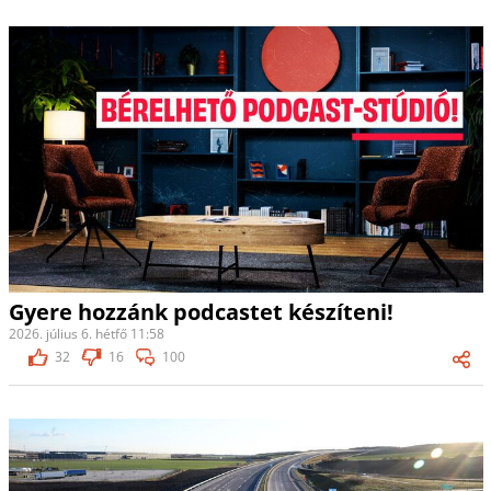
Gyere hozzánk podcastet készíteni!
2026. július 6. hétfő 11:58
32
16
100