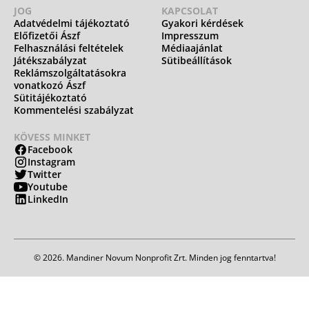
JOG
KAPCSOLAT
Adatvédelmi tájékoztató
Gyakori kérdések
Előfizetői Ászf
Impresszum
Felhasználási feltételek
Médiaajánlat
Játékszabályzat
Sütibeállítások
Reklámszolgáltatásokra
vonatkozó Ászf
Sütitájékoztató
Kommentelési szabályzat
KÖVESS MINKET
Facebook
Instagram
Twitter
Youtube
LinkedIn
© 2026. Mandiner Novum Nonprofit Zrt. Minden jog fenntartva!