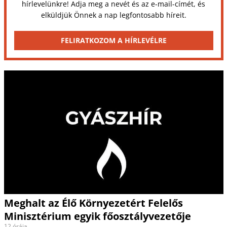
hírlevelünkre! Adja meg a nevét és az e-mail-címét, és
elküldjük Önnek a nap legfontosabb híreit.
FELIRATKOZOM A HÍRLEVÉLRE
Meghalt az Élő Környezetért Felelős
Minisztérium egyik főosztályvezetője
12 órája