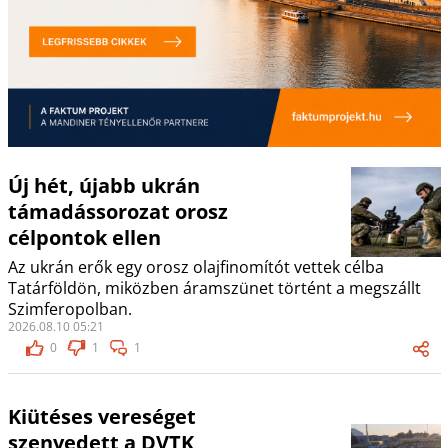
Új hét, újabb ukrán
támadássorozat orosz
célpontok ellen
Az ukrán erők egy orosz olajfinomítót vettek célba
Tatárföldön, miközben áramszünet történt a megszállt
Szimferopolban.
2026.08.10 05:21
0
1
1
Kiütéses vereséget
szenvedett a DVTK