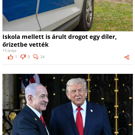
Iskola mellett is árult drogot egy díler,
őrizetbe vették
15 órája
1
0
24