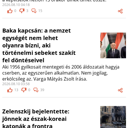
2026.08.10 04:18
0
3
15
Baka kapcsán: a nemzet
egységét nem lehet
olyanra bízni, aki
történelmi sebeket szakít
fel döntéseivel
Aki 1956 gyilkosait mentegeti és 2006 áldozatait hagyja
cserben, az egyszerűen alkalmatlan. Nem jogilag,
erkölcsileg az. Varga Mátyás Zsolt írása.
2026.08.10 03:58
13
0
39
Zelenszkij bejelentette:
jönnek az észak-koreai
katonák a frontra