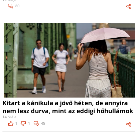
80
Kitart a kánikula a jövő héten, de annyira
nem lesz durva, mint az eddigi hőhullámok
14 órája
1
1
48