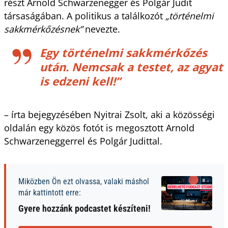
részt Arnold Schwarzenegger és Polgár Judit
társaságában. A politikus a találkozót
„történelmi
sakkmérkőzésnek”
nevezte.
Egy történelmi sakkmérkőzés
után. Nemcsak a testet, az agyat
is edzeni kell!”
– írta bejegyzésében Nyitrai Zsolt, aki a közösségi
oldalán egy közös fotót is megosztott Arnold
Schwarzeneggerrel és Polgár Judittal.
Miközben Ön ezt olvassa, valaki máshol
már kattintott erre:
Gyere hozzánk podcastet készíteni!