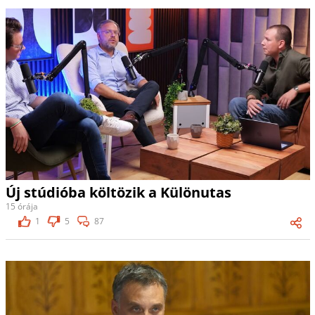
Új stúdióba költözik a Különutas
15 órája
1
5
87