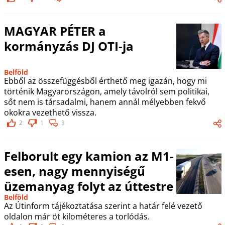
MAGYAR PÉTER a
kormányzás DJ OTI-ja
Belföld
Ebből az összefüggésből érthető meg igazán, hogy mi
történik Magyarországon, amely távolról sem politikai,
sőt nem is társadalmi, hanem annál mélyebben fekvő
okokra vezethető vissza.
2
1
3
Felborult egy kamion az M1-
esen, nagy mennyiségű
üzemanyag folyt az úttestre
Belföld
Az Útinform tájékoztatása szerint a határ felé vezető
oldalon már öt kilométeres a torlódás.