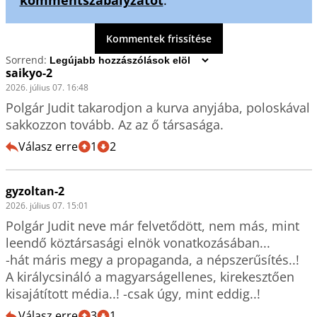
Kommentek frissítése
Sorrend:
saikyo-2
2026. július 07. 16:48
Polgár Judit takarodjon a kurva anyjába, poloskával 
sakkozzon tovább. Az az ő társasága.
Válasz erre
1
2
gyzoltan-2
2026. július 07. 15:01
Polgár Judit neve már felvetődött, nem más, mint 
leendő köztársasági elnök vonatkozásában...

-hát máris megy a propaganda, a népszerűsítés..!

A királycsináló a magyarságellenes, kirekesztően 
kisajátított média..! -csak úgy, mint eddig..!
Válasz erre
3
1