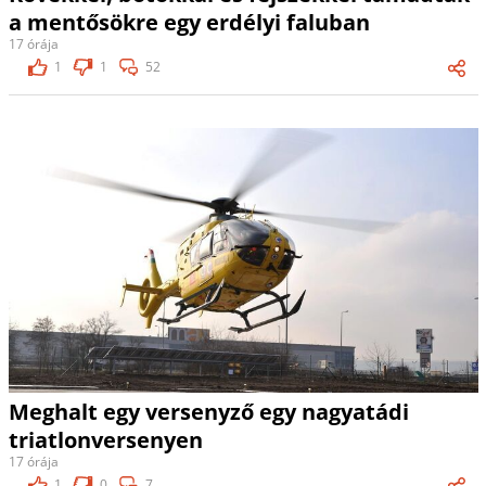
a mentősökre egy erdélyi faluban
17 órája
1
1
52
Meghalt egy versenyző egy nagyatádi
triatlonversenyen
17 órája
1
0
7