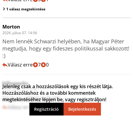
1 válasz megtekintése
Morton
2026. július 07. 14:56
Nem lennék Schwarzi helyében, ha Magyar Péter 
megtudja, hogy egy fideszes politikussal sakkozott! 
:)
Válasz erre
7
0
billysparks
Jelenleg csak a hozzászólások egy kis részét látja.
2026. július 07. 14:39
Hozzászóláshoz és a további kommentek
De ki az a Nyitrai Zsolt?
megtekintéséhez lépjen be, vagy regisztráljon!
Válasz erre
3
1
Regisztráció
Bejelentkezés