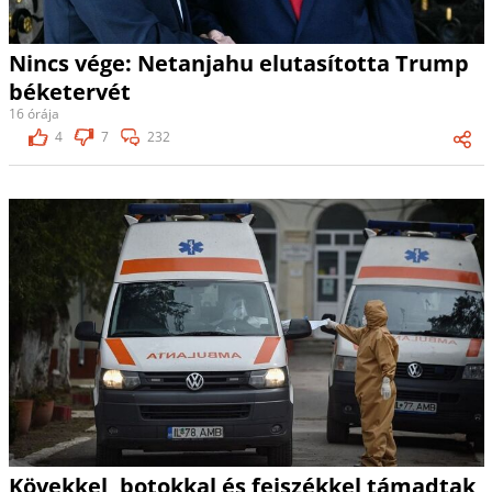
Nincs vége: Netanjahu elutasította Trump
béketervét
16 órája
4
7
232
Kövekkel, botokkal és fejszékkel támadtak