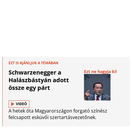
EZT IS AJÁNLJUK A TÉMÁBAN
Schwarzenegger a
Ezt ne hagyja ki!
Halászbástyán adott
össze egy párt
VIDEÓ
A hetek óta Magyarországon forgató színész
felcsapott esküvői szertartásvezetőnek.