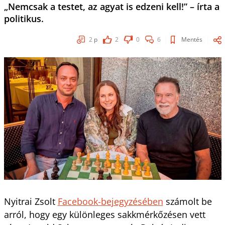
„Nemcsak a testet, az agyat is edzeni kell!” – írta a
politikus.
2
p
2
0
6
Mentés
Nyitrai Zsolt
Facebook-bejegyzésében
számolt be
arról, hogy egy különleges sakkmérkőzésen vett