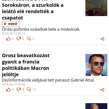
Soroksáron, a szurkolók a
lelátó elé rendelték a
csapatot
VIDEÓ
Óriási pofonba szaladtak bele a miskolciak.
2026.08.10 05:12
0
0
0
Orosz beavatkozást
gyanít a francia
politikában Macron
jelöltje
Dezinformációk vádjával tett panaszt Gabriel Attal.
2026.08.10 04:46
0
8
13