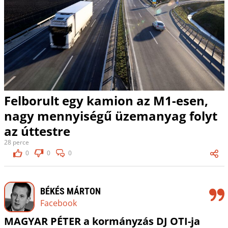
Felborult egy kamion az M1-esen,
nagy mennyiségű üzemanyag folyt
az úttestre
28 perce
0
0
0
BÉKÉS MÁRTON
Facebook
MAGYAR PÉTER a kormányzás DJ OTI-ja