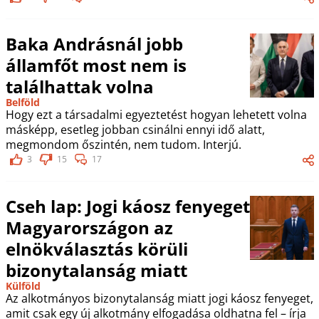
Baka Andrásnál jobb
államfőt most nem is
találhattak volna
Belföld
Hogy ezt a társadalmi egyeztetést hogyan lehetett volna
másképp, esetleg jobban csinálni ennyi idő alatt,
megmondom őszintén, nem tudom. Interjú.
3
15
17
Cseh lap: Jogi káosz fenyeget
Magyarországon az
elnökválasztás körüli
bizonytalanság miatt
Külföld
Az alkotmányos bizonytalanság miatt jogi káosz fenyeget,
amit csak egy új alkotmány elfogadása oldhatna fel – írja