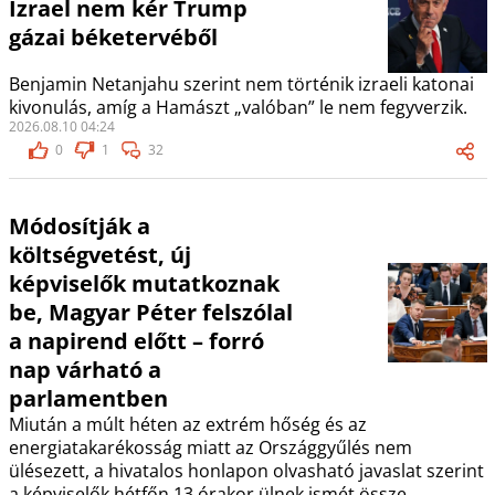
Izrael nem kér Trump
gázai béketervéből
Benjamin Netanjahu szerint nem történik izraeli katonai
kivonulás, amíg a Hamászt „valóban” le nem fegyverzik.
2026.08.10 04:24
0
1
32
Módosítják a
költségvetést, új
képviselők mutatkoznak
be, Magyar Péter felszólal
a napirend előtt – forró
nap várható a
parlamentben
Miután a múlt héten az extrém hőség és az
energiatakarékosság miatt az Országgyűlés nem
ülésezett, a hivatalos honlapon olvasható javaslat szerint
a képviselők hétfőn 13 órakor ülnek ismét össze.