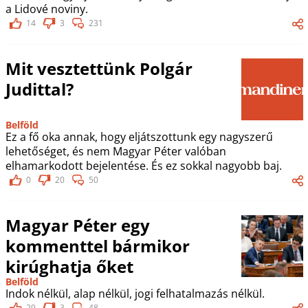
a Lidové noviny.
14
3
231
Mit vesztettünk Polgár
Judittal?
Belföld
Ez a fő oka annak, hogy eljátszottunk egy nagyszerű
lehetőséget, és nem Magyar Péter valóban
elhamarkodott bejelentése. És ez sokkal nagyobb baj.
0
20
50
Magyar Péter egy
kommenttel bármikor
kirúghatja őket
Belföld
Indok nélkül, alap nélkül, jogi felhatalmazás nélkül.
29
3
48