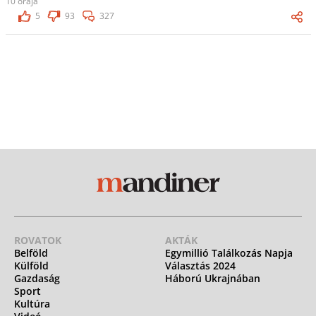
10 órája
5
93
327
ROVATOK
AKTÁK
Belföld
Egymillió Találkozás Napja
Külföld
Választás 2024
Gazdaság
Háború Ukrajnában
Sport
Kultúra