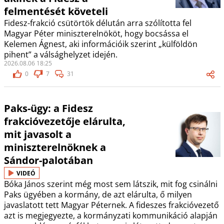
felmentését követeli
Fidesz-frakció csütörtök délután arra szólította fel
Magyar Péter miniszterelnököt, hogy bocsássa el
Kelemen Ágnest, aki információik szerint „külföldön
pihent” a válsághelyzet idején.
2026.08.06 18:25
0
7
31
Paks-ügy: a Fidesz
frakcióvezetője elárulta,
mit javasolt a
miniszterelnöknek a
Sándor-palotában
VIDEÓ
Bóka János szerint még most sem látszik, mit fog csinálni
Paks ügyében a kormány, de azt elárulta, ő milyen
javaslatott tett Magyar Péternek. A fideszes frakcióvezető
azt is megjegyezte, a kormányzati kommunikáció alapján