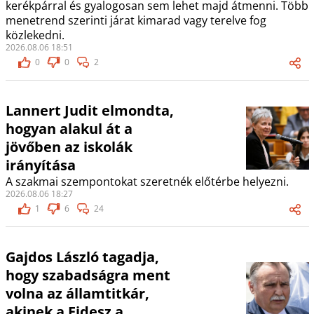
kerékpárral és gyalogosan sem lehet majd átmenni. Több
menetrend szerinti járat kimarad vagy terelve fog
közlekedni.
2026.08.06 18:51
0
0
2
Lannert Judit elmondta,
hogyan alakul át a
jövőben az iskolák
irányítása
A szakmai szempontokat szeretnék előtérbe helyezni.
2026.08.06 18:27
1
6
24
Gajdos László tagadja,
hogy szabadságra ment
volna az államtitkár,
akinek a Fidesz a