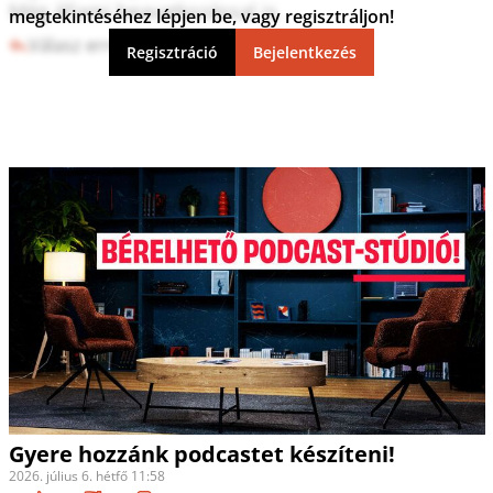
Még állami beavatkozással is.
megtekintéséhez lépjen be, vagy regisztráljon!
Válasz erre
1
1
Regisztráció
Bejelentkezés
Gyere hozzánk podcastet készíteni!
2026. július 6. hétfő 11:58