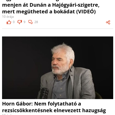
menjen át Dunán a Hajógyári-szigetre,
mert megütheted a bokádat (VIDEÓ)
10 órája
0
9
28
Horn Gábor: Nem folytatható a
rezsicsökkentésnek elnevezett hazugság