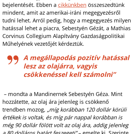
bejelentését. Ebben a
cikkünkben
összeszedtünk
mindent, amit az amerikai-iráni megegyezésről
tudni lehet. Arról pedig, hogy a megegyezés milyen
hatással lehet a piacra, Sebestyén Gézát, a Mathias
Corvinus Collegium Alapítvány Gazdaságpolitikai
Műhelyének vezetőjét kérdeztük.
A megállapodás pozitív hatással
lesz az olajárra, vagyis
csökkenéssel kell számolni”
– mondta a Mandinernek Sebestyén Géza. Mint
hozzátette, az olaj ára jelenleg is csökkenő
trendben mozog,
„míg korábban 120 dollár körüli
értékek is voltak, és míg pár nappal korábban is
még 90 dollár fölött volt az olaj ára, addig jelenleg
a 80 dolláros határt feszegeti”
– emelte ki. Szerinte