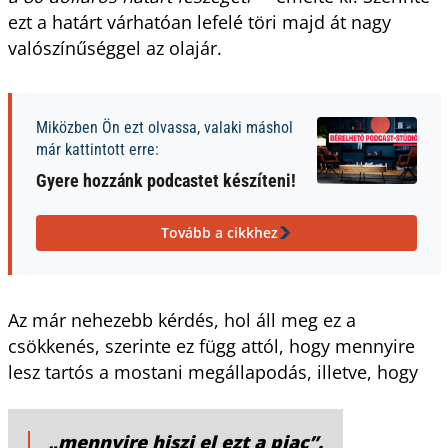
ezt a határt várhatóan lefelé töri majd át nagy
valószínűséggel az olajár.
Miközben Ön ezt olvassa, valaki máshol
már kattintott erre:
Gyere hozzánk podcastet készíteni!
Tovább a cikkhez
Az már nehezebb kérdés, hol áll meg ez a
csökkenés, szerinte ez függ attól, hogy mennyire
lesz tartós a mostani megállapodás, illetve, hogy
„mennyire hiszi el ezt a piac”.