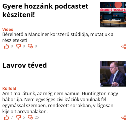
Gyere hozzánk podcastet
készíteni!
Videó
Bérelhető a Mandiner korszerű stúdiója, mutatjuk a
részleteket!
0
0
0
Lavrov téved
Külföld
Amit ma látunk, az még nem Samuel Huntington nagy
háborúja. Nem egységes civilizációk vonulnak fel
egymással szemben, rendezett sorokban, világosan
kijelölt arcvonalakon.
7
5
25