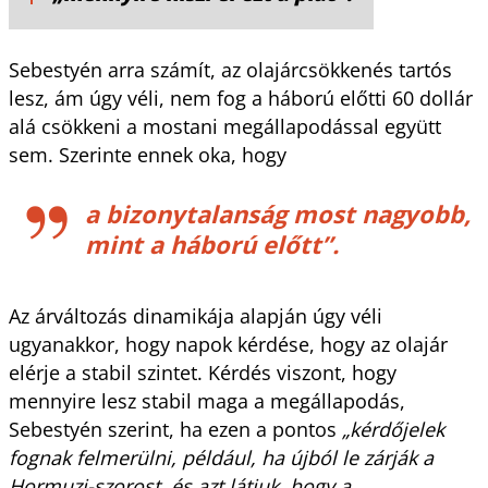
Sebestyén arra számít, az olajárcsökkenés tartós
lesz, ám úgy véli, nem fog a háború előtti 60 dollár
alá csökkeni a mostani megállapodással együtt
sem. Szerinte ennek oka, hogy
a bizonytalanság most nagyobb,
mint a háború előtt”.
Az árváltozás dinamikája alapján úgy véli
ugyanakkor, hogy napok kérdése, hogy az olajár
elérje a stabil szintet. Kérdés viszont, hogy
mennyire lesz stabil maga a megállapodás,
Sebestyén szerint, ha ezen a pontos
„kérdőjelek
fognak felmerülni, például, ha újból le zárják a
Hormuzi-szorost, és azt látjuk, hogy a