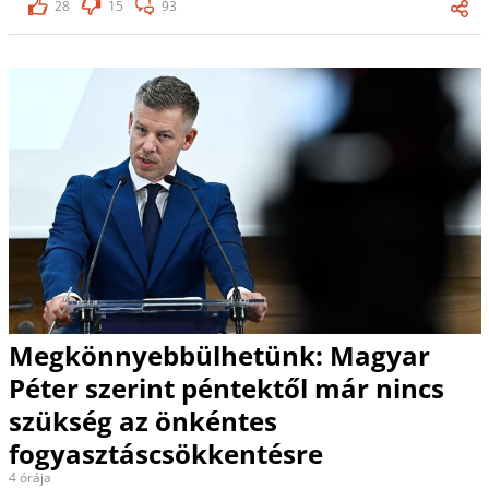
28
15
93
Megkönnyebbülhetünk: Magyar
Péter szerint péntektől már nincs
szükség az önkéntes
fogyasztáscsökkentésre
4 órája