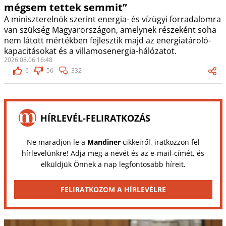
mégsem tettek semmit”
A miniszterelnök szerint energia- és vízügyi forradalomra
van szükség Magyarországon, amelynek részeként soha
nem látott mértékben fejlesztik majd az energiatároló-
kapacitásokat és a villamosenergia-hálózatot.
2026.08.06 16:48
6
56
332
HÍRLEVÉL-FELIRATKOZÁS
Ne maradjon le a
Mandiner
cikkeiről, iratkozzon fel
hírlevelünkre! Adja meg a nevét és az e-mail-címét, és
elküldjük Önnek a nap legfontosabb híreit.
FELIRATKOZOM A HÍRLEVÉLRE