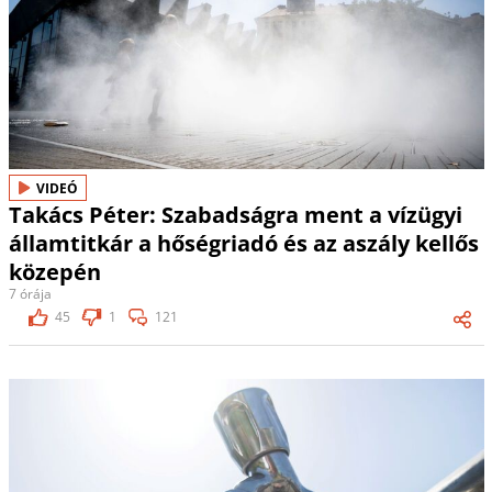
VIDEÓ
Takács Péter: Szabadságra ment a vízügyi
államtitkár a hőségriadó és az aszály kellős
közepén
7 órája
45
1
121