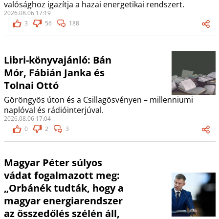
valósághoz igazítja a hazai energetikai rendszert.
2026.08.06 17:19
3
56
188
Libri-könyvajánló: Bán
Mór, Fábián Janka és
Tolnai Ottó
Göröngyös úton és a Csillagösvényen – millenniumi
naplóval és rádióinterjúval.
2026.08.06 17:04
0
2
3
Magyar Péter súlyos
vádat fogalmazott meg:
„Orbánék tudták, hogy a
magyar energiarendszer
az összedőlés szélén áll,