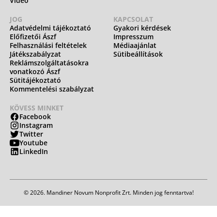
Videó
JOG
KAPCSOLAT
Adatvédelmi tájékoztató
Gyakori kérdések
Előfizetői Ászf
Impresszum
Felhasználási feltételek
Médiaajánlat
Játékszabályzat
Sütibeállítások
Reklámszolgáltatásokra
vonatkozó Ászf
Sütitájékoztató
Kommentelési szabályzat
KÖVESS MINKET
Facebook
Instagram
Twitter
Youtube
LinkedIn
© 2026. Mandiner Novum Nonprofit Zrt. Minden jog fenntartva!