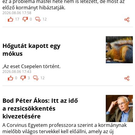
ez a probléma másfél hete nem is létezett, de most az
előző kormányt hibáztatják.
2026.08.06 17:58
17
0
12
Hőgutát kapott egy
mókus
,Az eset Csepelen történt.
2026.08.06 17:43
0
3
12
Bod Péter Ákos: Itt az idő
a rezsicsökkentés
kivezetésére
A Corvinus Egyetem professzora szerint a kormánynak
mielőbb világos tervekkel kell előállni, amely az új