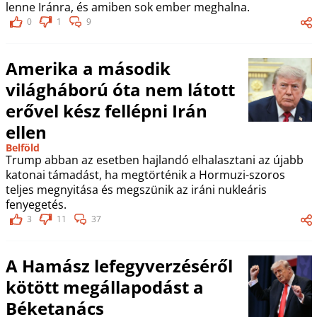
lenne Iránra, és amiben sok ember meghalna.
0
1
9
Amerika a második
világháború óta nem látott
erővel kész fellépni Irán
ellen
Belföld
Trump abban az esetben hajlandó elhalasztani az újabb
katonai támadást, ha megtörténik a Hormuzi-szoros
teljes megnyitása és megszünik az iráni nukleáris
fenyegetés.
3
11
37
A Hamász lefegyverzéséről
kötött megállapodást a
Béketanács