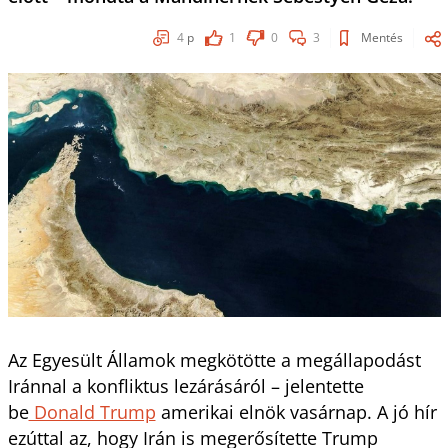
4
p
1
0
3
Mentés
Az Egyesült Államok megkötötte a megállapodást
Iránnal a konfliktus lezárásáról – jelentette
be
Donald Trump
amerikai elnök vasárnap. A jó hír
ezúttal az, hogy Irán is megerősítette Trump