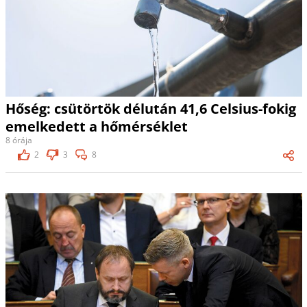
Hőség: csütörtök délután 41,6 Celsius-fokig
emelkedett a hőmérséklet
8 órája
2
3
8