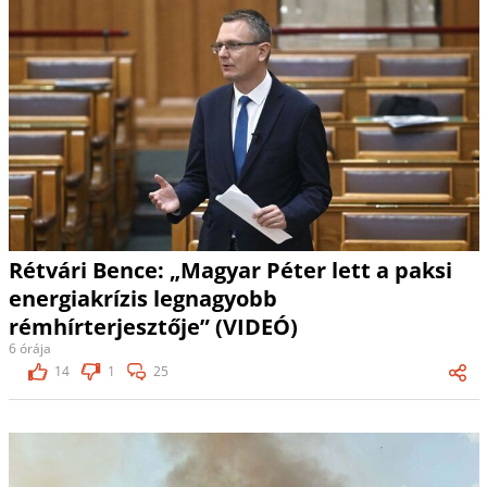
Rétvári Bence: „Magyar Péter lett a paksi
energiakrízis legnagyobb
rémhírterjesztője” (VIDEÓ)
6 órája
14
1
25