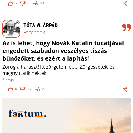
5
6
48
TÓTA W. ÁRPÁD
Facebook
Az is lehet, hogy Novák Katalin tucatjával
engedett szabadon veszélyes tiszás
bűnözőket, és ezért a lapítás!
Zörög a haraszt! Itt zörgetem épp! Zörgessetek, és
megnyittatik néktek!
6 órája
4
17
27