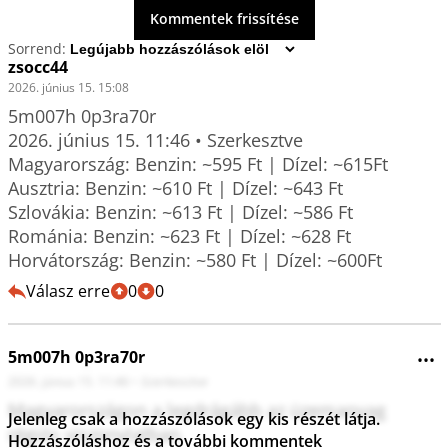
Kommentek frissítése
Sorrend:
zsocc44
2026. június 15. 15:08
5m007h 0p3ra70r

2026. június 15. 11:46 • Szerkesztve

Magyarország: Benzin: ~595 Ft | Dízel: ~615Ft

Ausztria: Benzin: ~610 Ft | Dízel: ~643 Ft

Szlovákia: Benzin: ~613 Ft | Dízel: ~586 Ft

Románia: Benzin: ~623 Ft | Dízel: ~628 Ft

Válasz erre
0
0
5m007h 0p3ra70r
•••
2026. június 15. 11:46
•
Szerkesztve
Magyarországon a legdrágább az üzemanyag 
Jelenleg csak a hozzászólások egy kis részét látja.
régiós viszonylatban.

Hozzászóláshoz és a további kommentek