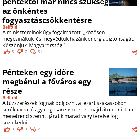
péntektől már nincs szükség
az önkéntes
fogyasztáscsökkentésre
Belföld
A miniszterelnök úgy fogalmazott, „közösen
megcsináltuk, és megvédtük hazánk energiabiztonságát.
Köszönjük, Magyarország!”
5
7
51
Pénteken egy időre
megbénul a főváros egy
része
Belföld
A tűzszerészek fognak dolgozni, a lezárt szakaszokon
kerékpárral és gyalogosan sem lehet majd átmenni. Több
menetrend szerinti járat kimarad vagy terelve fog
közlekedni.
0
0
2