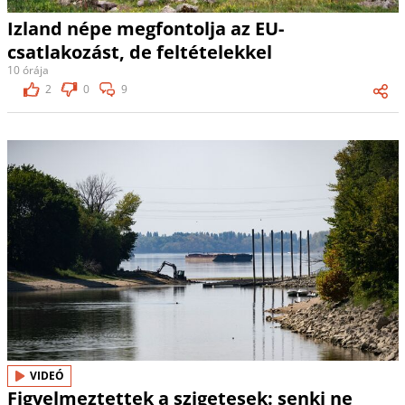
Izland népe megfontolja az EU-
csatlakozást, de feltételekkel
10 órája
2
0
9
VIDEÓ
Figyelmeztettek a szigetesek: senki ne