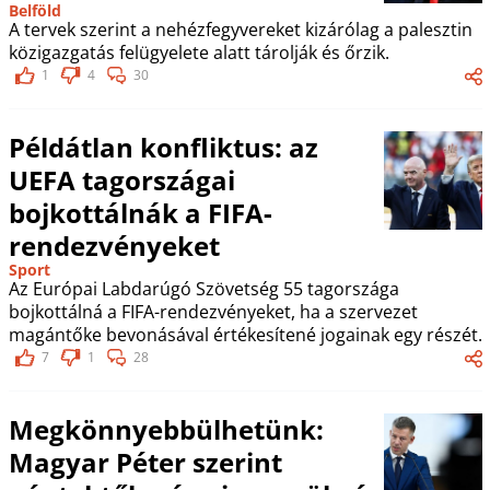
Belföld
A tervek szerint a nehézfegyvereket kizárólag a palesztin
közigazgatás felügyelete alatt tárolják és őrzik.
1
4
30
Példátlan konfliktus: az
UEFA tagországai
bojkottálnák a FIFA-
rendezvényeket
Sport
Az Európai Labdarúgó Szövetség 55 tagországa
bojkottálná a FIFA-rendezvényeket, ha a szervezet
magántőke bevonásával értékesítené jogainak egy részét.
7
1
28
Megkönnyebbülhetünk:
Magyar Péter szerint