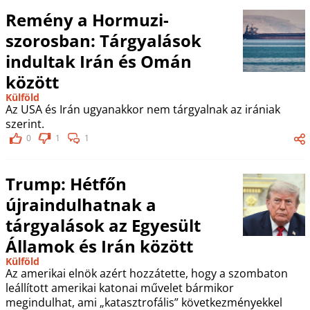
Remény a Hormuzi-
szorosban: Tárgyalások
indultak Irán és Omán
között
Külföld
Az USA és Irán ugyanakkor nem tárgyalnak az irániak
szerint.
0
1
1
Trump: Hétfőn
újraindulhatnak a
tárgyalások az Egyesült
Államok és Irán között
Külföld
Az amerikai elnök azért hozzátette, hogy a szombaton
leállított amerikai katonai művelet bármikor
megindulhat, ami „katasztrofális” következményekkel