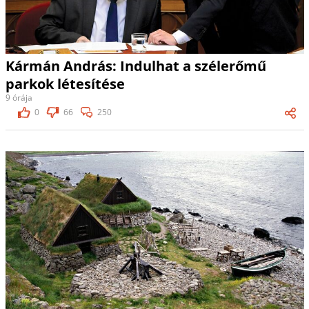
Kármán András: Indulhat a szélerőmű
parkok létesítése
9 órája
0
66
250