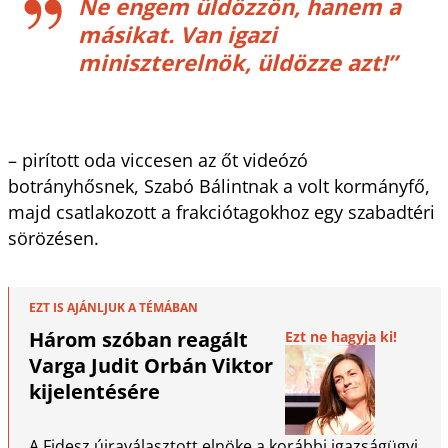
Ne engem üldözzön, hanem a
másikat. Van igazi
miniszterelnök, üldözze azt!”
– pirított oda viccesen az őt videózó
botrányhősnek, Szabó Bálintnak a volt kormányfő,
majd csatlakozott a frakciótagokhoz egy szabadtéri
sörözésen.
EZT IS AJÁNLJUK A TÉMÁBAN
Három szóban reagált
Ezt ne hagyja ki!
Varga Judit Orbán Viktor
kijelentésére
A Fidesz újraválasztott elnöke a korábbi igazságügyi