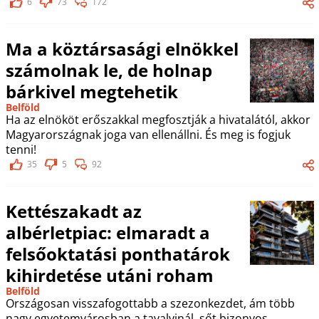
6
73
172
Ma a köztársasági elnökkel
számolnak le, de holnap
bárkivel megtehetik
Belföld
Ha az elnököt erőszakkal megfosztják a hivatalától, akkor
Magyarországnak joga van ellenállni. És meg is fogjuk
tenni!
35
5
92
Kettészakadt az
albérletpiac: elmaradt a
felsőoktatási ponthatárok
kihirdetése utáni roham
Belföld
Országosan visszafogottabb a szezonkezdet, ám több
nagy egyetemvárosban a tavalyinál, sőt bizonyos