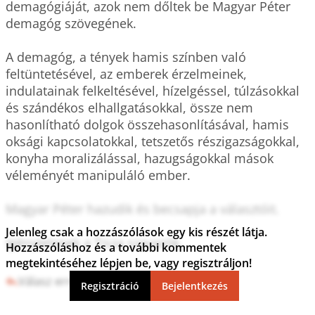
demagógiáját, azok nem dőltek be Magyar Péter 
demagóg szövegének. 

A demagóg, a tények hamis színben való 
feltüntetésével, az emberek érzelmeinek, 
indulatainak felkeltésével, hízelgéssel, túlzásokkal 
és szándékos elhallgatásokkal, össze nem 
hasonlítható dolgok összehasonlításával, hamis 
oksági kapcsolatokkal, tetszetős részigazságokkal, 
konyha moralizálással, hazugságokkal mások 
véleményét manipuláló ember. 

Magyar Péter hazudik és becsapja a választóit.

Jelenleg csak a hozzászólások egy kis részét látja.
Igénytelenek a Tisza szavazók.

Hozzászóláshoz és a további kommentek
megtekintéséhez lépjen be, vagy regisztráljon!
Válasz erre
6
0
Regisztráció
Bejelentkezés