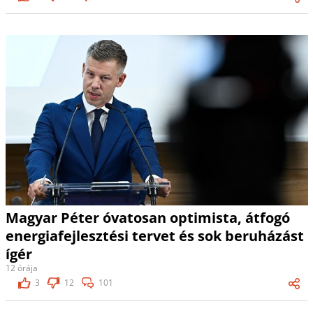
Magyar Péter óvatosan optimista, átfogó
energiafejlesztési tervet és sok beruházást
ígér
12 órája
3
12
101