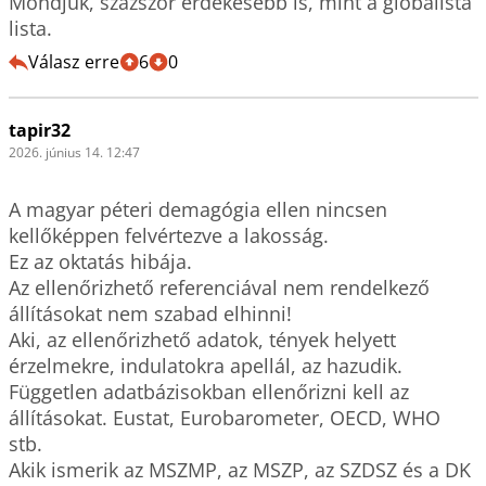
Mondjuk, százszor érdekesebb is, mint a globalista 
lista.
Válasz erre
6
0
tapir32
2026. június 14. 12:47
A magyar péteri demagógia ellen nincsen 
kellőképpen felvértezve a lakosság.

Ez az oktatás hibája. 

Az ellenőrizhető referenciával nem rendelkező 
állításokat nem szabad elhinni! 

Aki, az ellenőrizhető adatok, tények helyett 
érzelmekre, indulatokra apellál, az hazudik. 

Független adatbázisokban ellenőrizni kell az 
állításokat. Eustat, Eurobarometer, OECD, WHO 
stb. 

Akik ismerik az MSZMP, az MSZP, az SZDSZ és a DK 