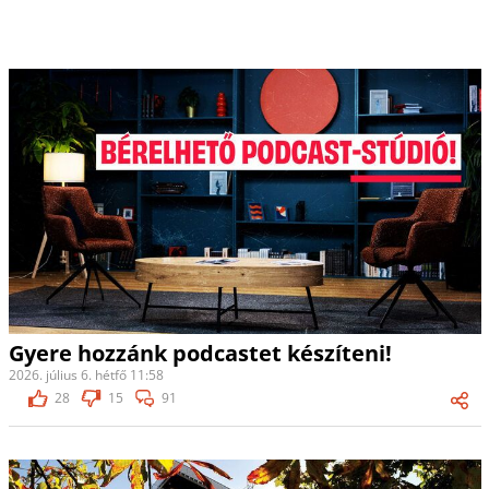
Gyere hozzánk podcastet készíteni!
2026. július 6. hétfő 11:58
28
15
91