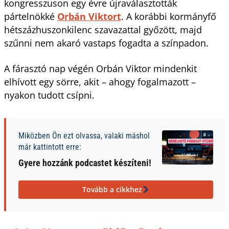
kongresszuson egy évre újraválasztották
pártelnökké
Orbán Viktort
. A korábbi kormányfő
hétszázhuszonkilenc szavazattal győzött, majd
szűnni nem akaró vastaps fogadta a színpadon.
A fárasztó nap végén Orbán Viktor mindenkit
elhívott egy sörre, akit – ahogy fogalmazott –
nyakon tudott csípni.
Miközben Ön ezt olvassa, valaki máshol
már kattintott erre:
Gyere hozzánk podcastet készíteni!
Tovább a cikkhez