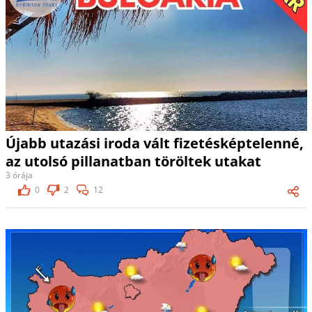
Újabb utazási iroda vált fizetésképtelenné,
az utolsó pillanatban töröltek utakat
3 órája
0
2
12