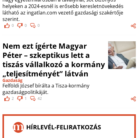
helyeken a 2024-esnél is erősebb keresletnövekedés
látható az ingatlan.com vezető gazdasági szakértője
szerint.
0
0
0
Nem ezt ígérte Magyar
Péter – szkeptikus lett a
tiszás vállalkozó a kormány
„teljesítményét” látván
Gazdaság
Felföldi József bírálta a Tisza-kormány
gazdaságpolitikáját.
2
1
42
HÍRLEVÉL-FELIRATKOZÁS