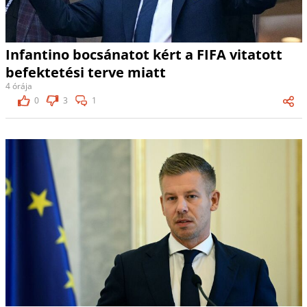
Infantino bocsánatot kért a FIFA vitatott
befektetési terve miatt
4 órája
0
3
1