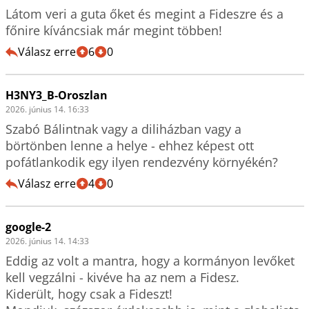
Látom veri a guta őket és megint a Fideszre és a 
főnire kíváncsiak már megint többen!
Válasz erre
6
0
H3NY3_B-Oroszlan
2026. június 14. 16:33
Szabó Bálintnak vagy a diliházban vagy a 
börtönben lenne a helye - ehhez képest ott 
pofátlankodik egy ilyen rendezvény környékén?
Válasz erre
4
0
google-2
2026. június 14. 14:33
Eddig az volt a mantra, hogy a kormányon levőket 
kell vegzálni - kivéve ha az nem a Fidesz.

Kiderült, hogy csak a Fideszt!
