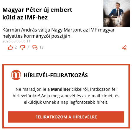
Magyar Péter új embert
küld az IMF-hez
Kármán András váltja Nagy Mártont az IMF magyar
helyettes kormányzói posztján.
2026.08.06 06:11
2
7
13
HÍRLEVÉL-FELIRATKOZÁS
Ne maradjon le a
Mandiner
cikkeiről, iratkozzon fel
hírlevelünkre! Adja meg a nevét és az e-mail-címét, és
elküldjük Önnek a nap legfontosabb híreit.
FELIRATKOZOM A HÍRLEVÉLRE