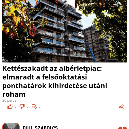
Kettészakadt az albérletpiac:
elmaradt a felsőoktatási
ponthatárok kihirdetése utáni
roham
20 perce
0
0
0
DULL SZABOLCS