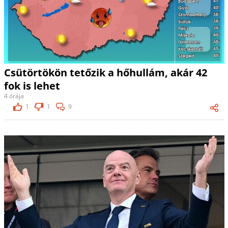
Csütörtökön tetőzik a hőhullám, akár 42
fok is lehet
4 órája
1
1
9