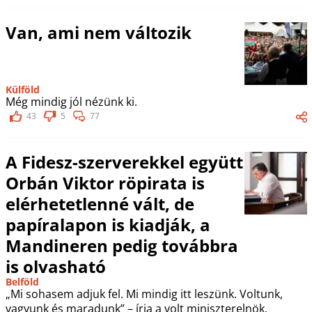
Van, ami nem változik
Külföld
Még mindig jól nézünk ki.
43
5
77
A Fidesz-szerverekkel együtt
Orbán Viktor röpirata is
elérhetetlenné vált, de
papíralapon is kiadják, a
Mandineren pedig továbbra
is olvasható
Belföld
„Mi sohasem adjuk fel. Mi mindig itt leszünk. Voltunk,
vagyunk és maradunk” – írja a volt miniszterelnök.