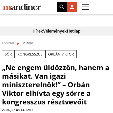
Hírek
Vélemények
Hetilap
Főoldal
Belföld
⬤
SÖR
KONGRESSZUS
ORBÁN VIKTOR
„Ne engem üldözzön, hanem a
másikat. Van igazi
miniszterelnök!” – Orbán
Viktor elhívta egy sörre a
kongresszus résztvevőit
2026. június 13. 22:13