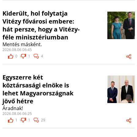
Kiderült, hol folytatja
Vitézy fővárosi embere:
hát persze, hogy a Vitézy-
féle minisztériumban
Mentés másként.
2026.08.06 06:45
0
1
4
Egyszerre két
köztársasági elnöke is
lehet Magyarországnak
jövő hétre
Áradnak!
2026.08.06 06:25
1
1
29