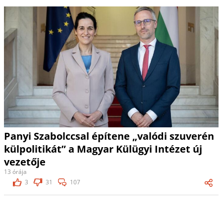
Panyi Szabolccsal építene „valódi szuverén
külpolitikát” a Magyar Külügyi Intézet új
vezetője
13 órája
3
31
107