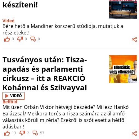
készíteni!
Videó
Bérelhető a Mandiner korszerű stúdiója, mutatjuk a
részleteket!
0
0
0
Tusványos után: Tisza-
apadás és parlamenti
cirkusz – itt a REAKCIÓ
Kohánnal és Szilvayval
VIDEÓ
Belföld
Mit üzen Orbán Viktor hétvégi beszéde? Mi lesz Hankó
Balázzsal? Mekkora törés a Tisza számára az államfő-
választás körüli mizéria? Ezekről is szót esett a hétfői
adásban!
13
2
57