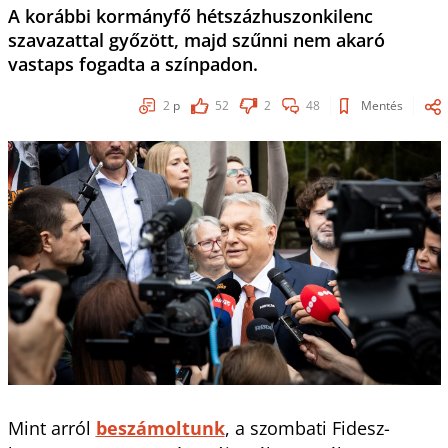
A korábbi kormányfő hétszázhuszonkilenc
szavazattal győzött, majd szűnni nem akaró
vastaps fogadta a színpadon.
2
p
52
2
48
Mentés
Mint arról
beszámoltunk
, a szombati Fidesz-