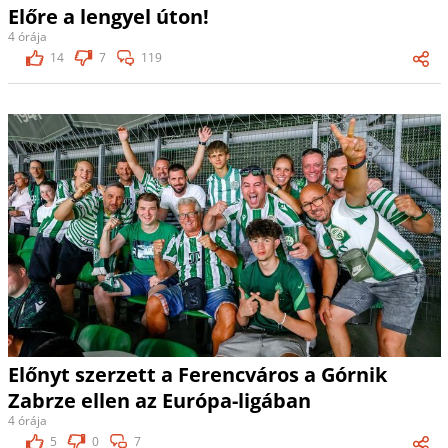
Előre a lengyel úton!
4 órája
14
7
119
Előnyt szerzett a Ferencváros a Górnik
Zabrze ellen az Európa-ligában
4 órája
5
0
7