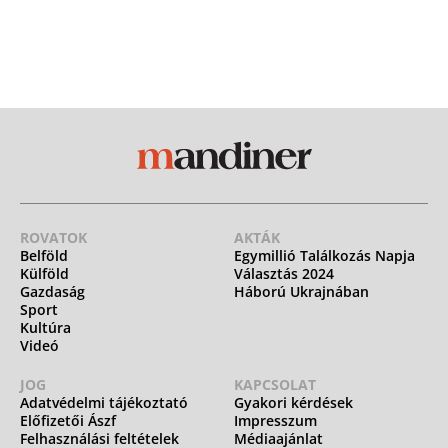
ROVATOK
AKTÁK
Belföld
Egymillió Találkozás Napja
Külföld
Választás 2024
Gazdaság
Háború Ukrajnában
Sport
Kultúra
Videó
JOG
KAPCSOLAT
Adatvédelmi tájékoztató
Gyakori kérdések
Előfizetői Ászf
Impresszum
Felhasználási feltételek
Médiaajánlat