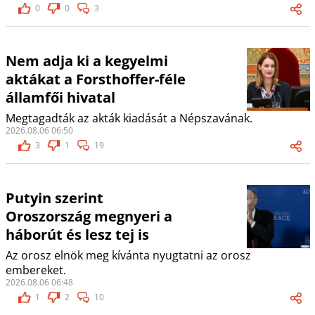
0
0
3
Nem adja ki a kegyelmi
aktákat a Forsthoffer-féle
államfői hivatal
Megtagadták az akták kiadását a Népszavának.
2026.08.06 06:50
3
1
19
Putyin szerint
Oroszország megnyeri a
háborút és lesz tej is
Az orosz elnök meg kívánta nyugtatni az orosz
embereket.
2026.08.06 06:48
1
2
10