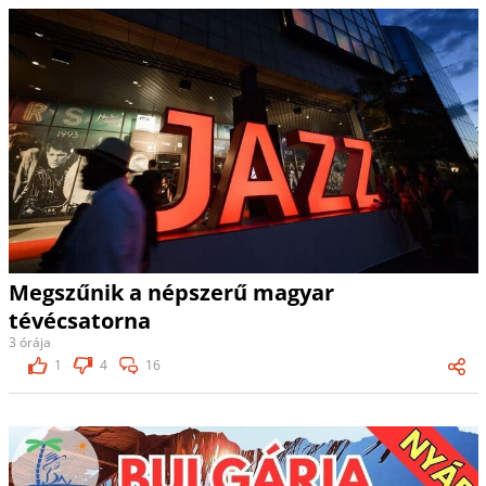
Megszűnik a népszerű magyar
tévécsatorna
3 órája
1
4
16