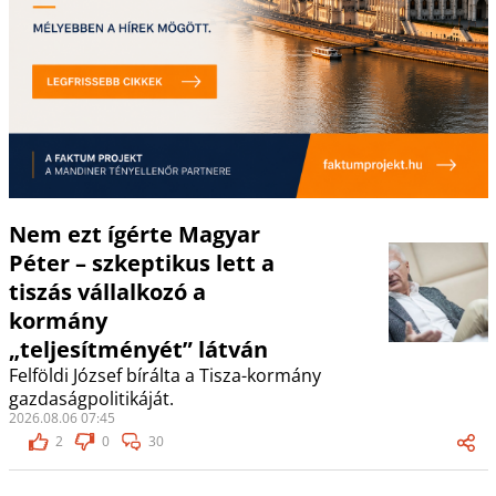
Nem ezt ígérte Magyar
Péter – szkeptikus lett a
tiszás vállalkozó a
kormány
„teljesítményét” látván
Felföldi József bírálta a Tisza-kormány
gazdaságpolitikáját.
2026.08.06 07:45
2
0
30