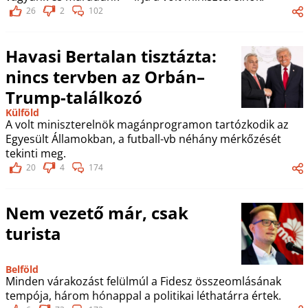
26
2
102
Havasi Bertalan tisztázta:
nincs tervben az Orbán–
Trump-találkozó
Külföld
A volt miniszterelnök magánprogramon tartózkodik az
Egyesült Államokban, a futball-vb néhány mérkőzését
tekinti meg.
20
4
174
Nem vezető már, csak
turista
Belföld
Minden várakozást felülmúl a Fidesz összeomlásának
tempója, három hónappal a politikai léthatárra értek.