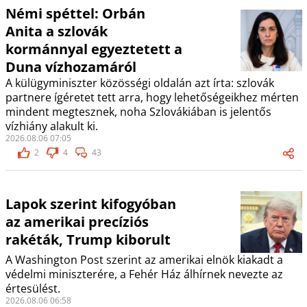
Némi spéttel: Orbán
Anita a szlovák
kormánnyal egyeztetett a
Duna vízhozamáról
A külügyminiszter közösségi oldalán azt írta: szlovák
partnere ígéretet tett arra, hogy lehetőségeikhez mérten
mindent megtesznek, noha Szlovákiában is jelentős
vízhiány alakult ki.
2026.08.06 07:05
2
4
43
Lapok szerint kifogyóban
az amerikai precíziós
rakéták, Trump kiborult
A Washington Post szerint az amerikai elnök kiakadt a
védelmi miniszterére, a Fehér Ház álhírnek nevezte az
értesülést.
2026.08.06 06:58