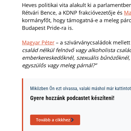
Heves politikai vita alakult ki a parlament
Rétvári Bence, a KDNP frakcióvezetője és
Ma
kormányfőt, hogy támogatná-e a meleg párok
Budapest Pride-ra is.
Magyar Péter
– a szivárványcsaládok mellett 
család nélkül felnövő vagy alkoholista csal
emberkereskedőknél, szexuális bűnözőknél,
egyszülős vagy meleg párnál?”
Miközben Ön ezt olvassa, valaki máshol már kattintott
Gyere hozzánk podcastet készíteni!
Tovább a cikkhez