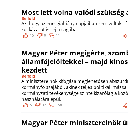
Most lett volna valódi szükség
Belföld
Az, hogy az energiahiány napjaiban sem voltak hí
kockázatot is rejt magában.
15
0
11
Magyar Péter megígérte, szomb
államfőjelöltekkel – majd kín
kezdett
Belföld
A miniszterelnök kifogása meglehetősen abszurd
kormányfő szájából, akinek teljes politikai imázs
kormányzati tevékenysége szinte kizárólag a köz
használatára épül.
5
32
158
Magyar Péter miniszterelnök úr