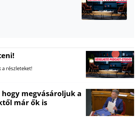
eni!
 a részleteket!
, hogy megvásároljuk a
től már ők is