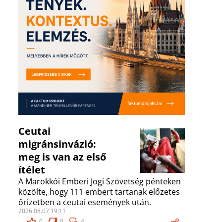
Ceutai
migránsinvázió:
meg is van az első
ítélet
A Marokkói Emberi Jogi Szövetség pénteken
közölte, hogy 111 embert tartanak előzetes
őrizetben a ceutai események után.
2026.08.07 19:11
0
0
4