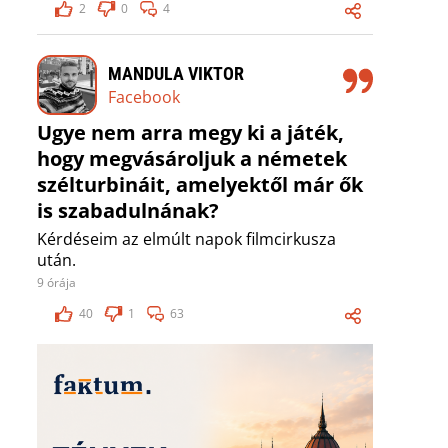
2
0
4
MANDULA VIKTOR
Facebook
Ugye nem arra megy ki a játék,
hogy megvásároljuk a németek
szélturbináit, amelyektől már ők
is szabadulnának?
Kérdéseim az elmúlt napok filmcirkusza
után.
9 órája
40
1
63