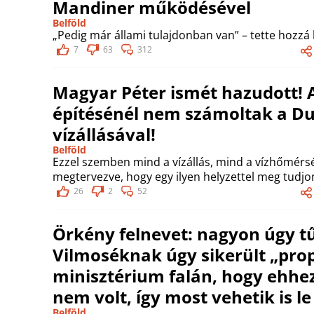
Mandiner működésével
Belföld
„Pedig már állami tulajdonban van” – tette hozzá
7
63
312
Magyar Péter ismét hazudott! Az
építésénél nem számoltak a D
vízállásával!
Belföld
Ezzel szemben mind a vízállás, mind a vízhőmérsék
megtervezve, hogy egy ilyen helyzettel meg tudjo
26
2
52
Örkény felnevet: nagyon úgy t
Vilmoséknak úgy sikerült „pr
minisztérium falán, hogy ehhe
nem volt, így most vehetik is l
Belföld