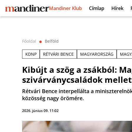
Mandiner Klub
Címlap
Hírek
Főoldal
Belföld
⬤
KDNP
RÉTVÁRI BENCE
MAGYARORSZÁG
MAGY
Kibújt a szög a zsákból: Ma
szivárványcsaládok mellet
Rétvári Bence interpellálta a miniszterelnö
közösség nagy örömére.
2026. június 09. 11:02