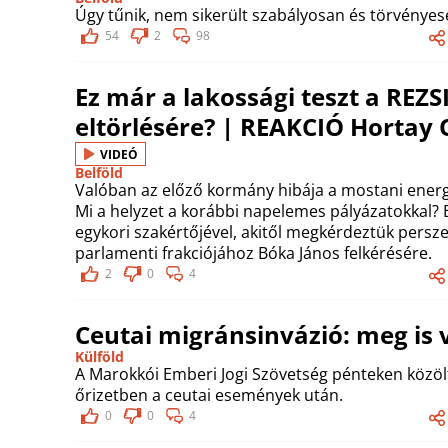
Úgy tűnik, nem sikerült szabályosan és törvényese
54
2
98
Ez már a lakossági teszt a RE
eltörlésére? | REAKCIÓ Hortay O
VIDEÓ
Belföld
Valóban az előző kormány hibája a mostani energi
Mi a helyzet a korábbi napelemes pályázatokkal? E
egykori szakértőjével, akitől megkérdeztük persze 
parlamenti frakciójához Bóka János felkérésére.
2
0
4
Ceutai migránsinvázió: meg is v
Külföld
A Marokkói Emberi Jogi Szövetség pénteken közöl
őrizetben a ceutai események után.
0
0
4