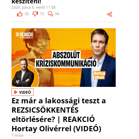
készíteni!
2026. július 6. hétfő 11:58
30
15
94
VIDEÓ
Ez már a lakossági teszt a
REZSICSÖKKENTÉS
eltörlésére? | REAKCIÓ
Hortay Olivérrel (VIDEÓ)
7 órája