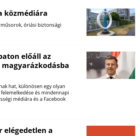
 a közmédiára
rműsorok, óriási biztonsági
aton előáll az
os magyarázkodásba
nak hat, különösen egy olyan
a, felemelkedése és mindennapi
össégi médiára és a Facebook
 elégedetlen a