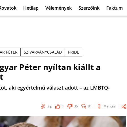
Rovatok
Hetilap
Vélemények
Szerzőink
Faktum
AR PÉTER
SZIVÁRVÁNYCSALÁD
PRIDE
gyar Péter nyíltan kiállt a
t
köt, aki egyértelmű választ adott – az LMBTQ-
2
p
1
35
81
Mentés