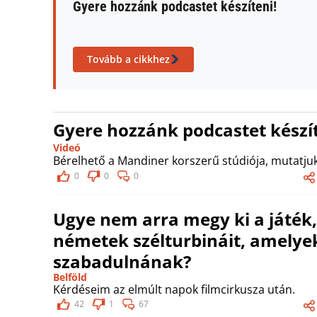
Gyere hozzánk podcastet készíteni!
Tovább a cikkhez
Gyere hozzánk podcastet készít
Videó
Bérelhető a Mandiner korszerű stúdiója, mutatjuk
0
0
0
Ugye nem arra megy ki a játék
németek szélturbináit, amelyek
szabadulnának?
Belföld
Kérdéseim az elmúlt napok filmcirkusza után.
42
1
67