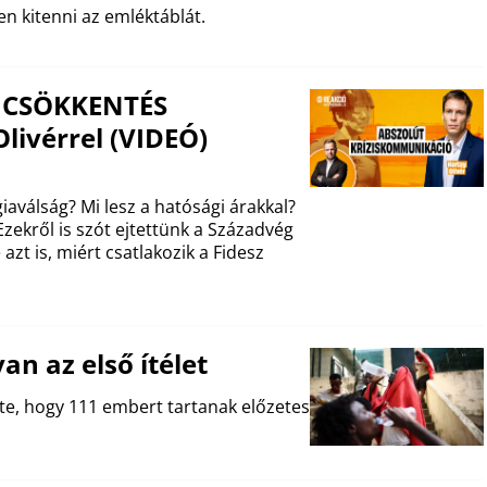
n kitenni az emléktáblát.
ZSICSÖKKENTÉS
livérrel (VIDEÓ)
aválság? Mi lesz a hatósági árakkal?
zekről is szót ejtettünk a Századvég
azt is, miért csatlakozik a Fidesz
an az első ítélet
te, hogy 111 embert tartanak előzetes