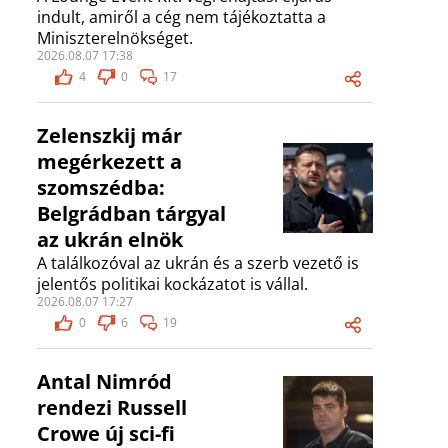
indult, amiről a cég nem tájékoztatta a
Miniszterelnökséget.
2026.08.07 17:38
4
0
17
Zelenszkij már
megérkezett a
szomszédba:
Belgrádban tárgyal
az ukrán elnök
A találkozóval az ukrán és a szerb vezető is
jelentős politikai kockázatot is vállal.
2026.08.07 17:27
0
6
19
Antal Nimród
rendezi Russell
Crowe új sci-fi