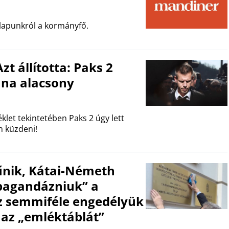
 lapunkról a kormányfő.
t állította: Paks 2
una alacsony
let tekintetében Paks 2 úgy lett
n küzdeni!
űnik, Kátai-Németh
opagandázniuk” a
z semmiféle engedélyük
e az „emléktáblát”