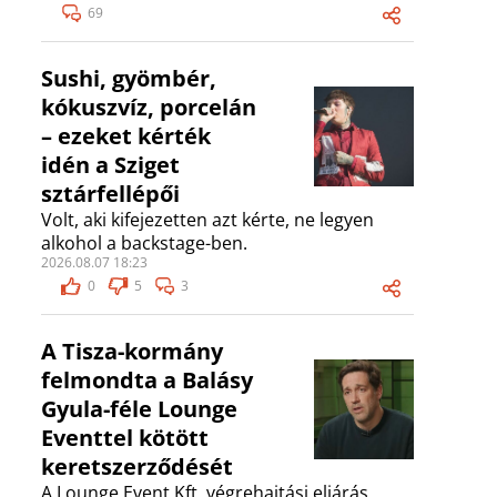
69
Sushi, gyömbér,
kókuszvíz, porcelán
– ezeket kérték
idén a Sziget
sztárfellépői
Volt, aki kifejezetten azt kérte, ne legyen
alkohol a backstage-ben.
2026.08.07 18:23
0
5
3
A Tisza-kormány
felmondta a Balásy
Gyula-féle Lounge
Eventtel kötött
keretszerződését
A Lounge Event Kft. végrehajtási eljárás