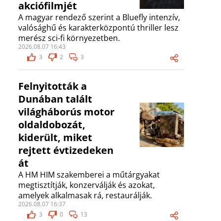
akciófilmjét
A magyar rendező szerint a Bluefly intenzív,
valósághű és karakterközpontú thriller lesz
merész sci-fi környezetben.
2026.08.07 16:43
3
2
3
Felnyitották a
Dunában talált
világháborús motor
oldaldobozát,
kiderült, miket
rejtett évtizedeken
át
A HM HIM szakemberei a műtárgyakat
megtisztítják, konzerválják és azokat,
amelyek alkalmasak rá, restaurálják.
2026.08.07 16:37
3
0
13