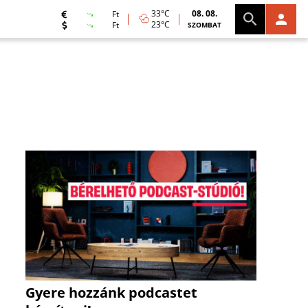
33°C
08. 08.
Ft
23°C
Ft
SZOMBAT
Gyere hozzánk podcastet