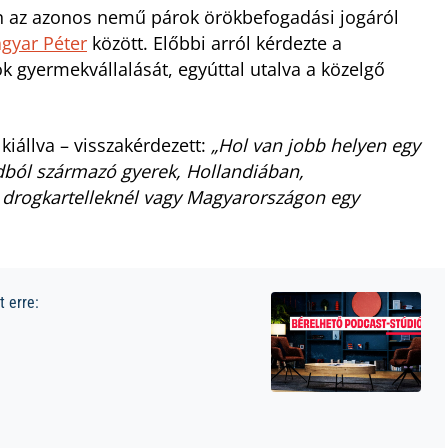
ben az azonos nemű párok örökbefogadási jogáról
gyar Péter
között. Előbbi arról kérdezte a
 gyermekvállalását, egyúttal utalva a közelgő
kiállva – visszakérdezett:
„Hol van jobb helyen egy
ádból származó gyerek, Hollandiában,
 drogkartelleknél vagy Magyarországon egy
 erre: