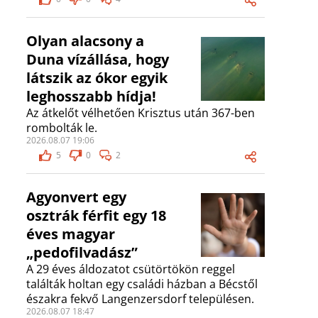
Olyan alacsony a
Duna vízállása, hogy
látszik az ókor egyik
leghosszabb hídja!
Az átkelőt vélhetően Krisztus után 367-ben
rombolták le.
2026.08.07 19:06
5
0
2
Agyonvert egy
osztrák férfit egy 18
éves magyar
„pedofilvadász”
A 29 éves áldozatot csütörtökön reggel
találták holtan egy családi házban a Bécstől
északra fekvő Langenzersdorf településen.
2026.08.07 18:47