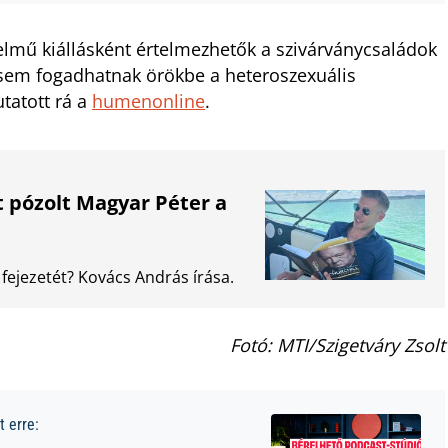
telmű kiállásként értelmezhetők a szivárványcsaládok
sem fogadhatnak örökbe a heteroszexuális
tatott rá a
humenonline
.
 pózolt Magyar Péter a
 fejezetét? Kovács András írása.
Fotó: MTI/Szigetváry Zsolt
 erre: