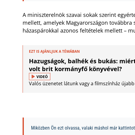
A miniszterelnök szavai sokak szerint egyér
mellett, amelyek Magyarországon továbbra 
házaspárokkal azonos feltételek mellett – mu
EZT IS AJÁNLJUK A TÉMÁBAN
Hazugságok, balhék és bukás: miért
volt brit kormányfő könyvével?
VIDEÓ
Valós üzenetet látunk vagy a filmszínház újabb
Miközben Ön ezt olvassa, valaki máshol már kattintott