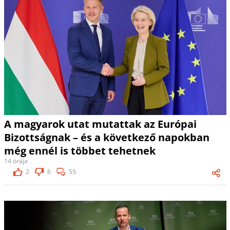
A magyarok utat mutattak az Európai
Bizottságnak – és a következő napokban
még ennél is többet tehetnek
14 órája
2
6
55