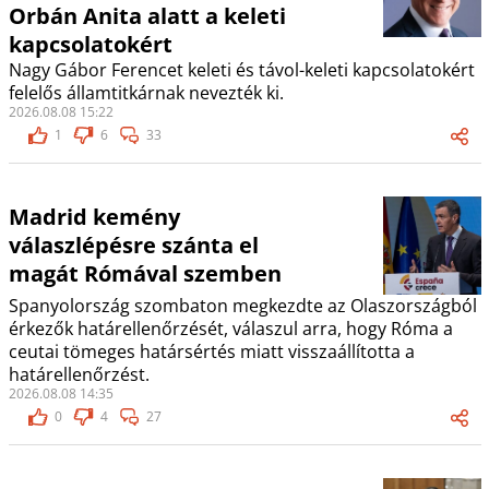
Orbán Anita alatt a keleti
kapcsolatokért
Nagy Gábor Ferencet keleti és távol-keleti kapcsolatokért
felelős államtitkárnak nevezték ki.
2026.08.08 15:22
1
6
33
Madrid kemény
válaszlépésre szánta el
magát Rómával szemben
Spanyolország szombaton megkezdte az Olaszországból
érkezők határellenőrzését, válaszul arra, hogy Róma a
ceutai tömeges határsértés miatt visszaállította a
határellenőrzést.
2026.08.08 14:35
0
4
27