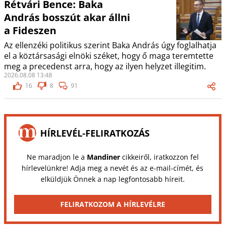
Rétvári Bence: Baka
András bosszút akar állni
a Fideszen
Az ellenzéki politikus szerint Baka András úgy foglalhatja
el a köztársasági elnöki széket, hogy ő maga teremtette
meg a precedenst arra, hogy az ilyen helyzet illegitim.
2026.08.08 13:48
16
8
91
HÍRLEVÉL-FELIRATKOZÁS
Ne maradjon le a
Mandiner
cikkeiről, iratkozzon fel
hírlevelünkre! Adja meg a nevét és az e-mail-címét, és
elküldjük Önnek a nap legfontosabb híreit.
FELIRATKOZOM A HÍRLEVÉLRE