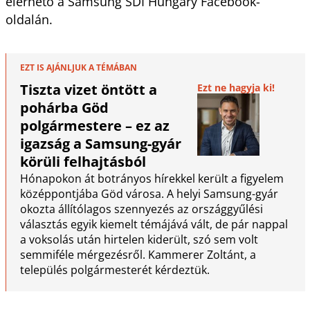
elérhető a Samsung SDI Hungary Facebook-
oldalán.
EZT IS AJÁNLJUK A TÉMÁBAN
Tiszta vizet öntött a
Ezt ne hagyja ki!
pohárba Göd
polgármestere – ez az
igazság a Samsung-gyár
körüli felhajtásból
Hónapokon át botrányos hírekkel került a figyelem
középpontjába Göd városa. A helyi Samsung-gyár
okozta állítólagos szennyezés az országgyűlési
választás egyik kiemelt témájává vált, de pár nappal
a voksolás után hirtelen kiderült, szó sem volt
semmiféle mérgezésről. Kammerer Zoltánt, a
település polgármesterét kérdeztük.