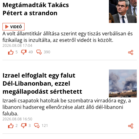
Megtámadták Takács
Pétert a strandon
VIDEÓ
A volt államtitkár állítása szerint egy tiszás verbálisan és
fizikailag is inzultálta, az esetről videót is közölt.
2026.08.08 17:04
5
49
390
Izrael elfoglalt egy falut
Dél-Libanonban, ezzel
megállapodást sérthetett
Izraeli csapatok hatoltak be szombatra virradóra egy, a
libanoni hadsereg ellenőrzése alatt álló dél-libanoni
faluba.
2026.08.08 16:50
2
3
121