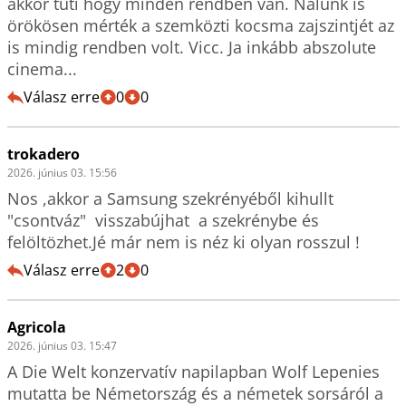
akkor tuti hogy minden rendben van. Nálunk is 
örökösen mérték a szemközti kocsma zajszintjét az 
is mindig rendben volt. Vicc. Ja inkább abszolute 
cinema...
Válasz erre
0
0
trokadero
2026. június 03. 15:56
Nos ,akkor a Samsung szekrényéből kihullt 
"csontváz"  visszabújhat  a szekrénybe és 
felöltözhet.Jé már nem is néz ki olyan rosszul !
Válasz erre
2
0
Agricola
2026. június 03. 15:47
A Die Welt konzervatív napilapban Wolf Lepenies 
mutatta be Németország és a németek sorsáról a 