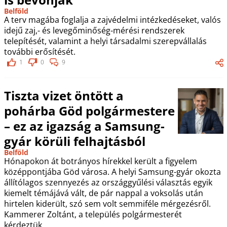
Belföld
A terv magába foglalja a zajvédelmi intézkedéseket, valós
idejű zaj,- és levegőminőség-mérési rendszerek
telepítését, valamint a helyi társadalmi szerepvállalás
további erősítését.
1
0
9
Tiszta vizet öntött a
pohárba Göd polgármestere
– ez az igazság a Samsung-
gyár körüli felhajtásból
Belföld
Hónapokon át botrányos hírekkel került a figyelem
középpontjába Göd városa. A helyi Samsung-gyár okozta
állítólagos szennyezés az országgyűlési választás egyik
kiemelt témájává vált, de pár nappal a voksolás után
hirtelen kiderült, szó sem volt semmiféle mérgezésről.
Kammerer Zoltánt, a település polgármesterét
kérdeztük.