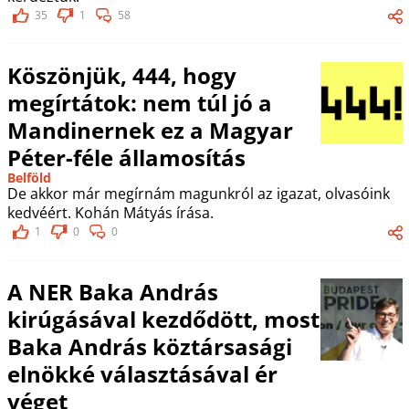
35
1
58
Köszönjük, 444, hogy
megírtátok: nem túl jó a
Mandinernek ez a Magyar
Péter-féle államosítás
Belföld
De akkor már megírnám magunkról az igazat, olvasóink
kedvéért. Kohán Mátyás írása.
1
0
0
A NER Baka András
kirúgásával kezdődött, most
Baka András köztársasági
elnökké választásával ér
véget