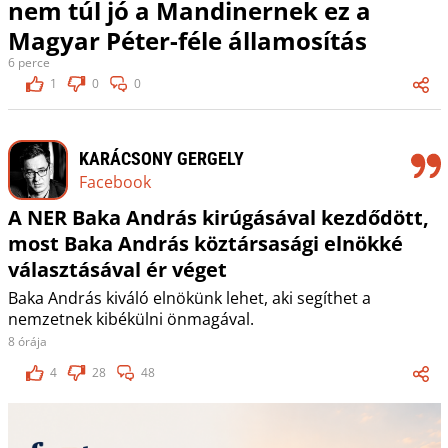
nem túl jó a Mandinernek ez a
Magyar Péter-féle államosítás
6 perce
1
0
0
KARÁCSONY GERGELY
Facebook
A NER Baka András kirúgásával kezdődött,
most Baka András köztársasági elnökké
választásával ér véget
Baka András kiváló elnökünk lehet, aki segíthet a
nemzetnek kibékülni önmagával.
8 órája
4
28
48