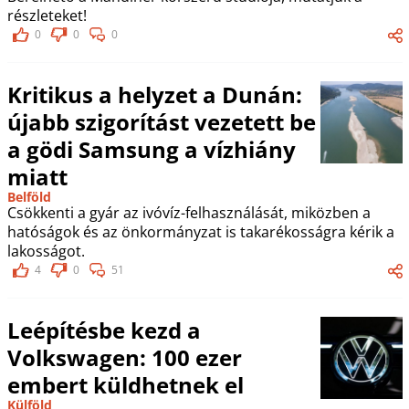
részleteket!
0
0
0
Kritikus a helyzet a Dunán:
újabb szigorítást vezetett be
a gödi Samsung a vízhiány
miatt
Belföld
Csökkenti a gyár az ivóvíz-felhasználását, miközben a
hatóságok és az önkormányzat is takarékosságra kérik a
lakosságot.
4
0
51
Leépítésbe kezd a
Volkswagen: 100 ezer
embert küldhetnek el
Külföld