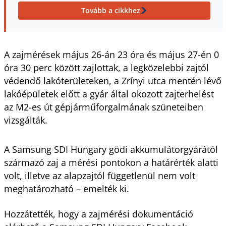
Tovább a cikkhez
A zajmérések május 26-án 23 óra és május 27-én 0
óra 30 perc között zajlottak, a legközelebbi zajtól
védendő lakóterületeken, a Zrínyi utca mentén lévő
lakóépületek előtt a gyár által okozott zajterhelést
az M2-es út gépjárműforgalmának szüneteiben
vizsgálták.
A Samsung SDI Hungary gödi akkumulátorgyárától
származó zaj a mérési pontokon a határérték alatti
volt, illetve az alapzajtól függetlenül nem volt
meghatározható – emelték ki.
Hozzátették, hogy a zajmérési dokumentáció