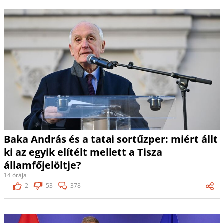
Baka András és a tatai sortűzper: miért állt
ki az egyik elítélt mellett a Tisza
államfőjelöltje?
14 órája
2
53
378