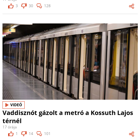
3
30
128
VIDEÓ
Vaddisznót gázolt a metró a Kossuth Lajos
térnél
17 órája
1
14
101