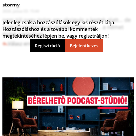
stormy
2026. június 03. 15:44
nem túl nagy öröm egy aksigyár a kertek alatt... de 
Jelenleg csak a hozzászólások egy kis részét látja.
ezek kicsinálásának egyetlen oka van... a német 
Hozzászóláshoz és a további kommentek
érdek szolgálata.
megtekintéséhez lépjen be, vagy regisztráljon!
Válasz erre
1
0
Regisztráció
Bejelentkezés