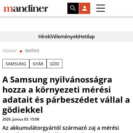
Hírek
Vélemények
Hetilap
Főoldal
Belföld
⬤
SAMSUNG
GYÁR
GÖD
A Samsung nyilvánosságra
hozza a környezeti mérési
adatait és párbeszédet vállal a
gödiekkel
2026. június 03. 15:08
Az akkumulátorgyártól származó zaj a mérési