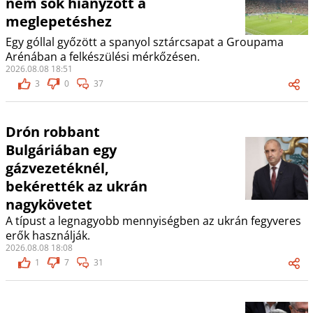
nem sok hiányzott a
meglepetéshez
Egy góllal győzött a spanyol sztárcsapat a Groupama
Arénában a felkészülési mérkőzésen.
2026.08.08 18:51
3
0
37
Drón robbant
Bulgáriában egy
gázvezetéknél,
bekérették az ukrán
nagykövetet
A típust a legnagyobb mennyiségben az ukrán fegyveres
erők használják.
2026.08.08 18:08
1
7
31