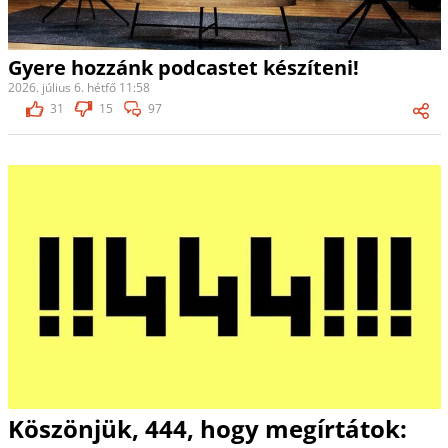
Gyere hozzánk podcastet készíteni!
2026. július 6. hétfő 11:58
31
15
97
Köszönjük, 444, hogy megírtátok: