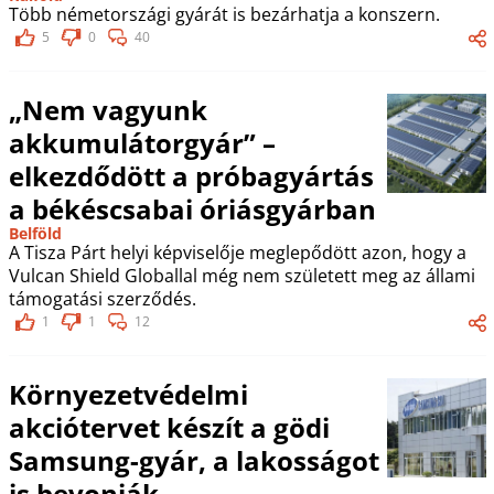
Több németországi gyárát is bezárhatja a konszern.
5
0
40
„Nem vagyunk
akkumulátorgyár” –
elkezdődött a próbagyártás
a békéscsabai óriásgyárban
Belföld
A Tisza Párt helyi képviselője meglepődött azon, hogy a
Vulcan Shield Globallal még nem született meg az állami
támogatási szerződés.
1
1
12
Környezetvédelmi
akciótervet készít a gödi
Samsung-gyár, a lakosságot
is bevonják