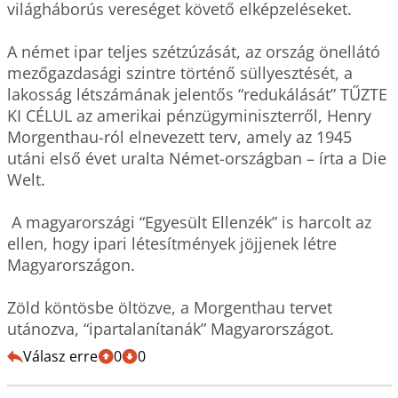
világháborús vereséget követő elképzeléseket. 

A német ipar teljes szétzúzását, az ország önellátó 
mezőgazdasági szintre történő süllyesztését, a 
lakosság létszámának jelentős “redukálását” TŰZTE 
KI CÉLUL az amerikai pénzügyminiszterről, Henry 
Morgenthau-ról elnevezett terv, amely az 1945 
utáni első évet uralta Német-országban – írta a Die 
Welt.

 A magyarországi “Egyesült Ellenzék” is harcolt az 
ellen, hogy ipari létesítmények jöjjenek létre 
Magyarországon. 

Zöld köntösbe öltözve, a Morgenthau tervet 
utánozva, “ipartalanítanák” Magyarországot.
Válasz erre
0
0