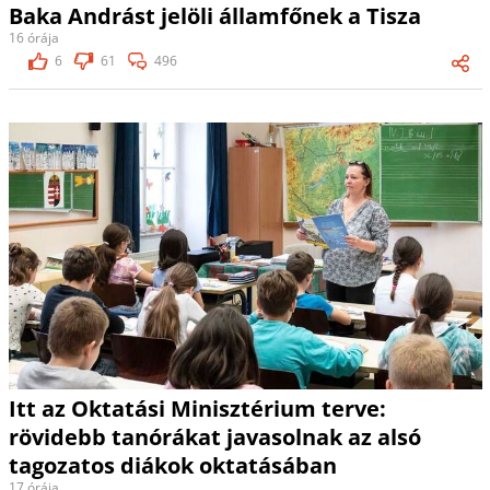
Baka Andrást jelöli államfőnek a Tisza
16 órája
6
61
496
Itt az Oktatási Minisztérium terve:
rövidebb tanórákat javasolnak az alsó
tagozatos diákok oktatásában
17 órája