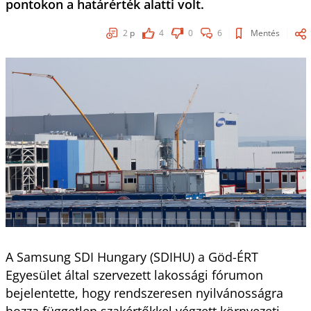
pontokon a határérték alatti volt.
2
p
4
0
6
Mentés
A Samsung SDI Hungary (SDIHU) a Göd-ÉRT
Egyesület által szervezett lakossági fórumon
bejelentette, hogy rendszeresen nyilvánosságra
hozza független szakértőkkel végzett környezeti