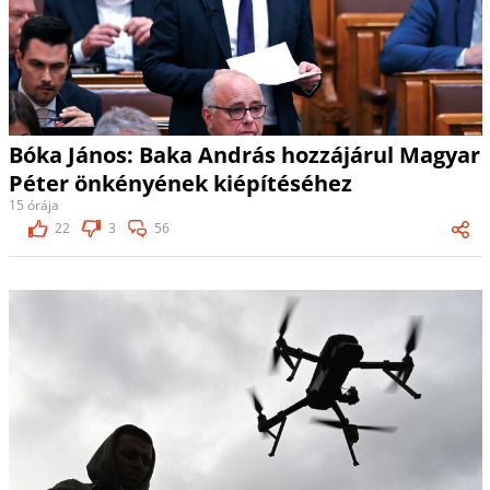
Bóka János: Baka András hozzájárul Magyar
Péter önkényének kiépítéséhez
15 órája
22
3
56