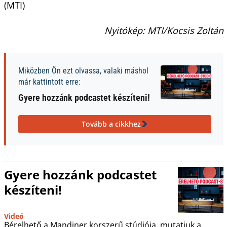
(MTI)
Nyitókép: MTI/Kocsis Zoltán
Miközben Ön ezt olvassa, valaki máshol
már kattintott erre:
Gyere hozzánk podcastet készíteni!
Tovább a cikkhez
Gyere hozzánk podcastet
készíteni!
Videó
Bérelhető a Mandiner korszerű stúdiója, mutatjuk a