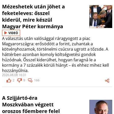
Mézeshetek után jöhet a
feketeleves: ősszel
kiderül, mire készül
Magyar Péter kormánya
VIDEÓ
A választás után valósággal ráragyogott a piac
Magyarországra: erősödött a forint, zuhantak a
kötvényhozamok, történelmi csúcsra ugrott a tőzsde. A
háttérben azonban komoly költségvetési gondok
húzódnak. Ősszel kiderülhet, hogyan faragná le a
kormány a 7 százalék körüli hiányt – és ehhez mihez kell
hozzányúlnia.
2026.08.08 16:31
2
9
166
A Szijjártó-éra
Moszkvában végzett
oroszos főembere felel