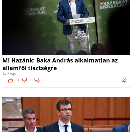
Mi Hazánk: Baka András alkalmatlan az
államfői tisztségre
14 órája
13
3
38