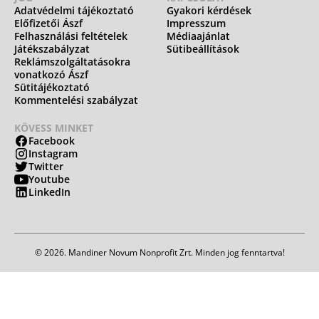
Adatvédelmi tájékoztató
Gyakori kérdések
Előfizetői Ászf
Impresszum
Felhasználási feltételek
Médiaajánlat
Játékszabályzat
Sütibeállítások
Reklámszolgáltatásokra
vonatkozó Ászf
Sütitájékoztató
Kommentelési szabályzat
KÖVESS MINKET
Facebook
Instagram
Twitter
Youtube
LinkedIn
© 2026. Mandiner Novum Nonprofit Zrt. Minden jog fenntartva!