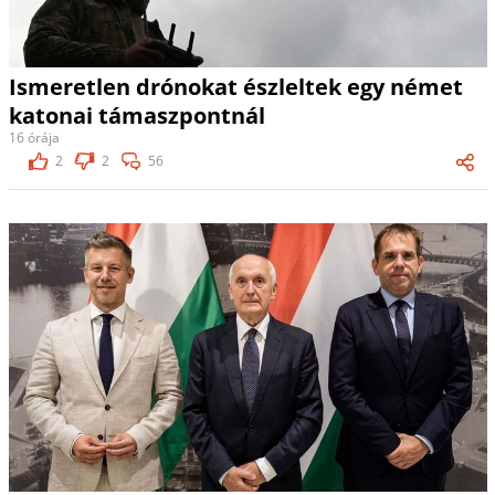
Ismeretlen drónokat észleltek egy német
katonai támaszpontnál
16 órája
2
2
56