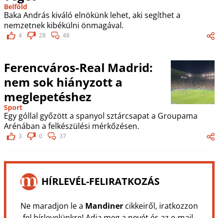
Belföld
Baka András kiváló elnökünk lehet, aki segíthet a
nemzetnek kibékülni önmagával.
4
28
48
Ferencváros-Real Madrid:
nem sok hiányzott a
meglepetéshez
Sport
Egy góllal győzött a spanyol sztárcsapat a Groupama
Arénában a felkészülési mérkőzésen.
3
0
37
HÍRLEVÉL-FELIRATKOZÁS
Ne maradjon le a
Mandiner
cikkeiről, iratkozzon
fel hírlevelünkre! Adja meg a nevét és az e-mail-