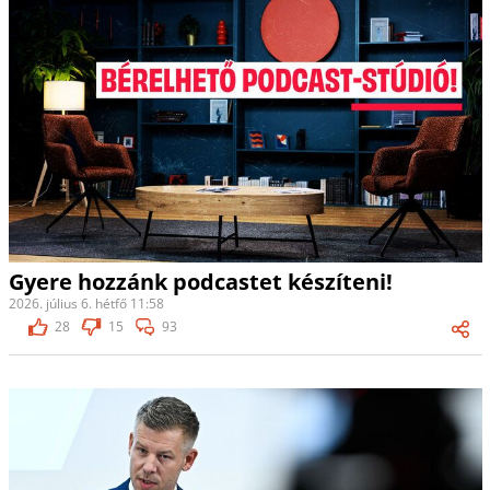
Gyere hozzánk podcastet készíteni!
2026. július 6. hétfő 11:58
28
15
93