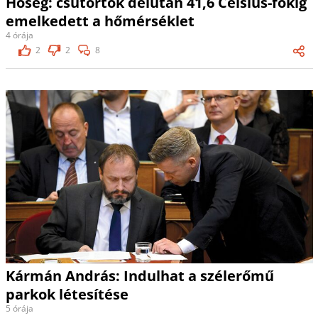
Hőség: csütörtök délután 41,6 Celsius-fokig
emelkedett a hőmérséklet
4 órája
2
2
8
Kármán András: Indulhat a szélerőmű
parkok létesítése
5 órája