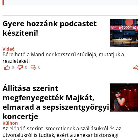
Gyere hozzánk podcastet
készíteni!
Videó
Bérelhető a Mandiner korszerű stúdiója, mutatjuk a
részleteket!
0
0
0
Állítása szerint
megfenyegették Majkát,
elmarad a sepsiszentgyörgyi
koncertje
Külhon
Az előadó szerint ismeretlenek a szállásukról és az
útvonalukról is tudtak, ezért a zenekar biztonsági