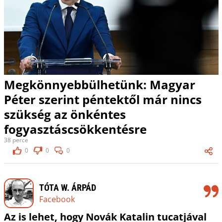
Megkönnyebbülhetünk: Magyar
Péter szerint péntektől már nincs
szükség az önkéntes
fogyasztáscsökkentésre
38 perce
0
0
0
TÓTA W. ÁRPÁD
Facebook
Az is lehet, hogy Novák Katalin tucatjával