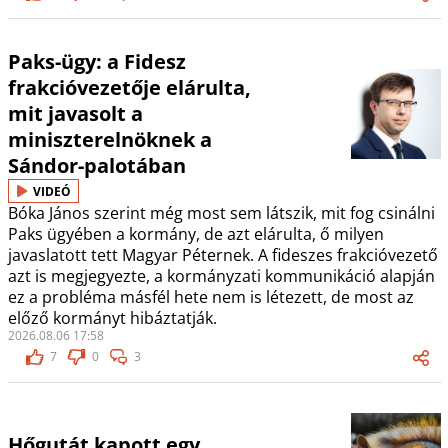
Paks-ügy: a Fidesz
frakcióvezetője elárulta,
mit javasolt a
miniszterelnöknek a
Sándor-palotában
VIDEÓ
Bóka János szerint még most sem látszik, mit fog csinálni
Paks ügyében a kormány, de azt elárulta, ő milyen
javaslatott tett Magyar Péternek. A fideszes frakcióvezető
azt is megjegyezte, a kormányzati kommunikáció alapján
ez a probléma másfél hete nem is létezett, de most az
előző kormányt hibáztatják.
2026.08.06 17:58
7
0
3
Hőgutát kapott egy