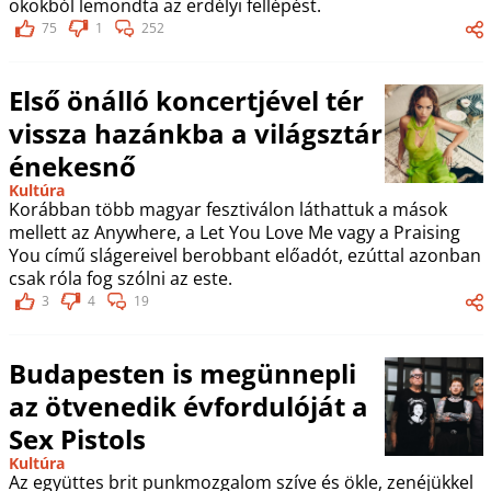
okokból lemondta az erdélyi fellépést.
75
1
252
Első önálló koncertjével tér
vissza hazánkba a világsztár
énekesnő
Kultúra
Korábban több magyar fesztiválon láthattuk a mások
mellett az Anywhere, a Let You Love Me vagy a Praising
You című slágereivel berobbant előadót, ezúttal azonban
csak róla fog szólni az este.
3
4
19
Budapesten is megünnepli
az ötvenedik évfordulóját a
Sex Pistols
Kultúra
Az együttes brit punkmozgalom szíve és ökle, zenéjükkel