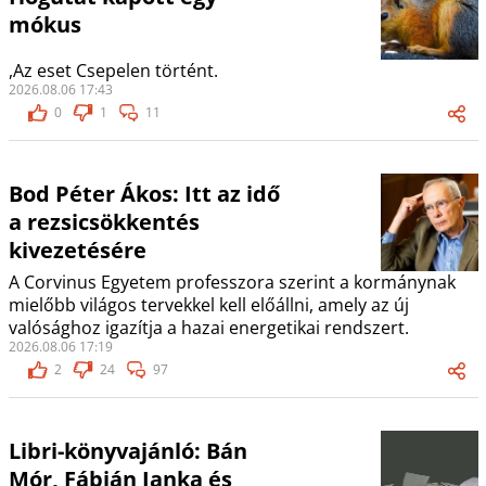
mókus
,Az eset Csepelen történt.
2026.08.06 17:43
0
1
11
Bod Péter Ákos: Itt az idő
a rezsicsökkentés
kivezetésére
A Corvinus Egyetem professzora szerint a kormánynak
mielőbb világos tervekkel kell előállni, amely az új
valósághoz igazítja a hazai energetikai rendszert.
2026.08.06 17:19
2
24
97
Libri-könyvajánló: Bán
Mór, Fábián Janka és