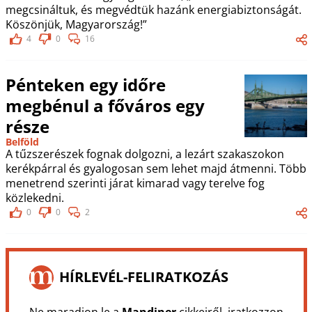
megcsináltuk, és megvédtük hazánk energiabiztonságát.
Köszönjük, Magyarország!”
4
0
16
Pénteken egy időre
megbénul a főváros egy
része
Belföld
A tűzszerészek fognak dolgozni, a lezárt szakaszokon
kerékpárral és gyalogosan sem lehet majd átmenni. Több
menetrend szerinti járat kimarad vagy terelve fog
közlekedni.
0
0
2
HÍRLEVÉL-FELIRATKOZÁS
Ne maradjon le a
Mandiner
cikkeiről, iratkozzon