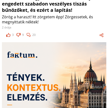
engedett szabadon veszélyes tiszás
bűnözőket, és ezért a lapítás!
Zörög a haraszt! Itt zörgetem épp! Zörgessetek, és
megnyittatik néktek!
2 órája
3
9
20