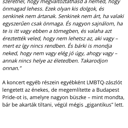
szeretnél, hogy megváltoztathasd a nemed, hogy
önmagad lehess. Ezek olyan kis dolgok, és
senkinek nem ártanak. Senkinek nem árt, ha valaki
egyszerűen csak önmaga. És nagyon sajnálom, ha
te is itt vagy ebben a tömegben, és valaha azt
éreztették veled, hogy nem lehetsz az, aki vagy –
mert ez így nincs rendben. És bárki is mondja
neked, hogy nem vagy elég jó úgy, ahogy vagy –
annak nincs helye az életedben. Takarodjon
onnan.”
A koncert egyéb részein egyébként LMBTQ-zászlót
lengetett az énekes, de megemlítette a Budapest
Pride-ot is, amelyre nagyon büszke – mint mondta,
bár be akarták tiltani, végül mégis „gigantikus” lett.