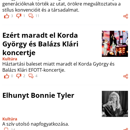
generációknak törték az utat, örökre megváltoztatva a
stílus konvencióit és a társadalmat.
3
1
11
Ezért maradt el Korda
György és Balázs Klári
koncertje
Kultúra
Háztartási baleset miatt maradt el Korda György és
Balázs Klári EFOTT-koncertje.
0
2
4
Elhunyt Bonnie Tyler
Kultúra
A szív utolsó napfogyatkozása.
14