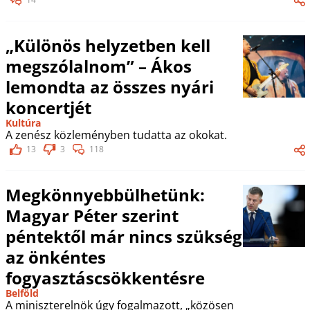
„Különös helyzetben kell
megszólalnom” – Ákos
lemondta az összes nyári
koncertjét
Kultúra
A zenész közleményben tudatta az okokat.
13
3
118
Megkönnyebbülhetünk:
Magyar Péter szerint
péntektől már nincs szükség
az önkéntes
fogyasztáscsökkentésre
Belföld
A miniszterelnök úgy fogalmazott, „közösen