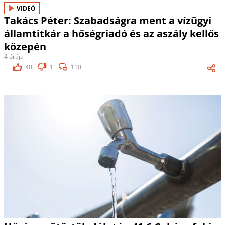
VIDEÓ
Takács Péter: Szabadságra ment a vízügyi
államtitkár a hőségriadó és az aszály kellős
közepén
4 órája
40
1
110