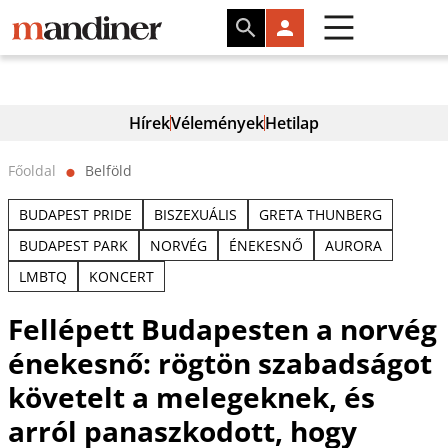
Hírek
Vélemények
Hetilap
Főoldal
Belföld
⬤
BUDAPEST PRIDE
BISZEXUÁLIS
GRETA THUNBERG
BUDAPEST PARK
NORVÉG
ÉNEKESNŐ
AURORA
LMBTQ
KONCERT
Fellépett Budapesten a norvég
énekesnő: rögtön szabadságot
követelt a melegeknek, és
arról panaszkodott, hogy