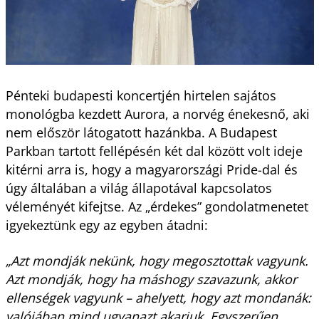
Pénteki budapesti koncertjén hirtelen sajátos
monológba kezdett Aurora, a norvég énekesnő, aki
nem először látogatott hazánkba. A Budapest
Parkban tartott fellépésén két dal között volt ideje
kitérni arra is, hogy a magyarországi Pride-dal és
úgy általában a világ állapotával kapcsolatos
véleményét kifejtse. Az „érdekes” gondolatmenetet
igyekeztünk egy az egyben átadni:
„Azt mondják nekünk, hogy megosztottak vagyunk.
Azt mondják, hogy ha máshogy szavazunk, akkor
ellenségek vagyunk – ahelyett, hogy azt mondanák:
valójában mind ugyanazt akarjuk. Egyszerűen