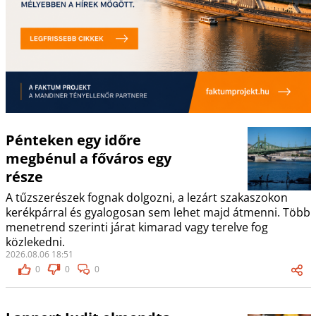
Pénteken egy időre
megbénul a főváros egy
része
A tűzszerészek fognak dolgozni, a lezárt szakaszokon
kerékpárral és gyalogosan sem lehet majd átmenni. Több
menetrend szerinti járat kimarad vagy terelve fog
közlekedni.
2026.08.06 18:51
0
0
0