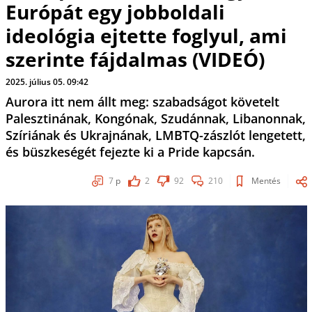
Európát egy jobboldali
ideológia ejtette foglyul, ami
szerinte fájdalmas (VIDEÓ)
2025. július 05. 09:42
Aurora itt nem állt meg: szabadságot követelt
Palesztinának, Kongónak, Szudánnak, Libanonnak,
Szíriának és Ukrajnának, LMBTQ-zászlót lengetett,
és büszkeségét fejezte ki a Pride kapcsán.
7
p
2
92
210
Mentés