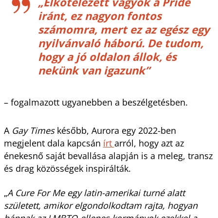
„Elkötelezett vagyok a Pride
iránt, ez nagyon fontos
számomra, mert ez az egész egy
nyilvánvaló háború. De tudom,
hogy a jó oldalon állok, és
nekünk van igazunk”
– fogalmazott ugyanebben a beszélgetésben.
A
Gay Times
később, Aurora egy 2022-ben
megjelent dala kapcsán
írt
arról, hogy azt az
énekesnő saját bevallása alapján is a meleg, transz
és drag közösségek inspirálták.
„
A Cure For Me egy latin-amerikai turné alatt
született, amikor elgondolkodtam rajta, hogyan
bánnak az LMBTQ-ellenes kormányok ezekkel a