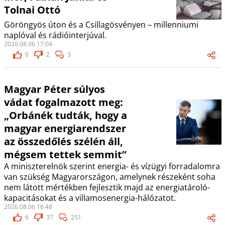
Tolnai Ottó
Göröngyös úton és a Csillagösvényen – millenniumi
naplóval és rádióinterjúval.
2026.08.06 17:04
0
2
3
Magyar Péter súlyos
vádat fogalmazott meg:
„Orbánék tudták, hogy a
magyar energiarendszer
az összedőlés szélén áll,
mégsem tettek semmit”
A miniszterelnök szerint energia- és vízügyi forradalomra
van szükség Magyarországon, amelynek részeként soha
nem látott mértékben fejlesztik majd az energiatároló-
kapacitásokat és a villamosenergia-hálózatot.
2026.08.06 16:48
6
37
251