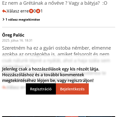
Ez nem a Grétának a nővéve ? Vagy a bátyja?  :O 
Válasz erre
0
1
1 válasz megtekintése
Öreg Palóc
2025. július 16. 18:31
Szeretném ha ez a gyári ostoba némber, elmenne 
azokba az országokba is, amiket felsorolt és nem 
csak nálunk tépné a nyálát, ahol a haja szála sem 
görbülhet !!!! 

Jelenleg csak a hozzászólások egy kis részét látja.
Menjél már oda palesztínába, meg szudánba te 
Hozzászóláshoz és a további kommentek
nagyonhülye és ott nyikorogjál !!!!!
megtekintéséhez lépjen be, vagy regisztráljon!
Válasz erre
1
0
Regisztráció
Bejelentkezés