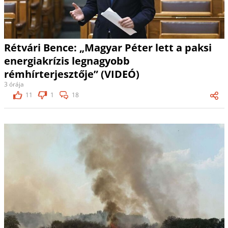
Rétvári Bence: „Magyar Péter lett a paksi
energiakrízis legnagyobb
rémhírterjesztője” (VIDEÓ)
3 órája
11
1
18