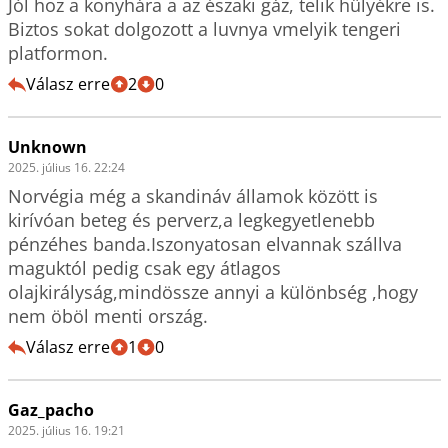
Jól hoz a konyhára a az északi gáz, telik hülyékre is.

Biztos sokat dolgozott a luvnya vmelyik tengeri 
platformon.
Válasz erre
2
0
Unknown
2025. július 16. 22:24
Norvégia még a skandináv államok között is 
kirívóan beteg és perverz,a legkegyetlenebb 
pénzéhes banda.Iszonyatosan elvannak szállva 
maguktól pedig csak egy átlagos 
olajkirályság,mindössze annyi a különbség ,hogy 
nem öböl menti ország.
Válasz erre
1
0
Gaz_pacho
2025. július 16. 19:21