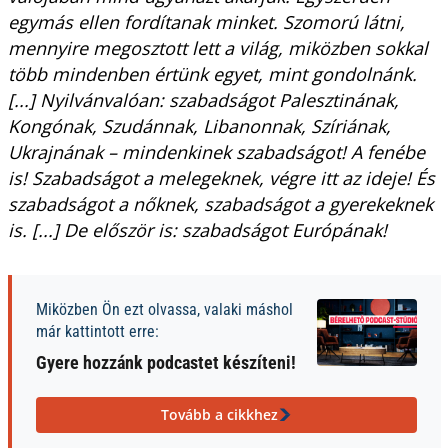
egymás ellen fordítanak minket. Szomorú látni,
mennyire megosztott lett a világ, miközben sokkal
több mindenben értünk egyet, mint gondolnánk.
[...] Nyilvánvalóan: szabadságot Palesztinának,
Kongónak, Szudánnak, Libanonnak, Szíriának,
Ukrajnának – mindenkinek szabadságot! A fenébe
is! Szabadságot a melegeknek, végre itt az ideje! És
szabadságot a nőknek, szabadságot a gyerekeknek
is. [...] De először is: szabadságot Európának!
Miközben Ön ezt olvassa, valaki máshol
már kattintott erre:
Gyere hozzánk podcastet készíteni!
Tovább a cikkhez