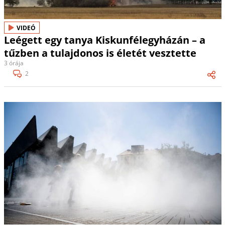
VIDEÓ
Leégett egy tanya Kiskunfélegyházán – a
tűzben a tulajdonos is életét vesztette
3 órája
2