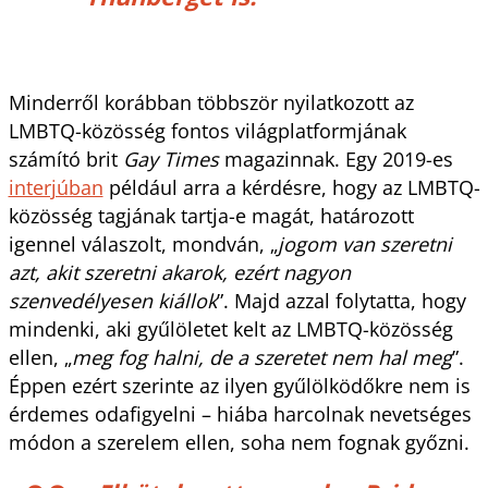
Minderről korábban többször nyilatkozott az
LMBTQ-közösség fontos világplatformjának
számító brit
Gay Times
magazinnak. Egy 2019-es
interjúban
például arra a kérdésre, hogy az LMBTQ-
közösség tagjának tartja-e magát, határozott
igennel válaszolt, mondván, „
jogom van szeretni
azt, akit szeretni akarok, ezért nagyon
szenvedélyesen kiállok
”. Majd azzal folytatta, hogy
mindenki, aki gyűlöletet kelt az LMBTQ-közösség
ellen, „
meg fog halni, de a szeretet nem hal meg
”.
Éppen ezért szerinte az ilyen gyűlölködőkre nem is
érdemes odafigyelni – hiába harcolnak nevetséges
módon a szerelem ellen, soha nem fognak győzni.