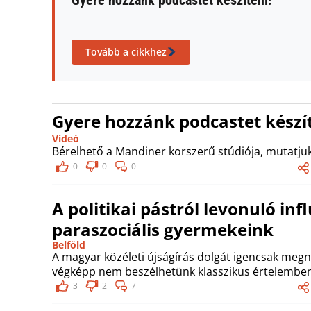
Gyere hozzánk podcastet készíteni!
Tovább a cikkhez
Gyere hozzánk podcastet készít
Videó
Bérelhető a Mandiner korszerű stúdiója, mutatjuk
0
0
0
A politikai pástról levonuló in
paraszociális gyermekeink
Belföld
A magyar közéleti újságírás dolgát igencsak megn
végképp nem beszélhetünk klasszikus értelemben 
3
2
7