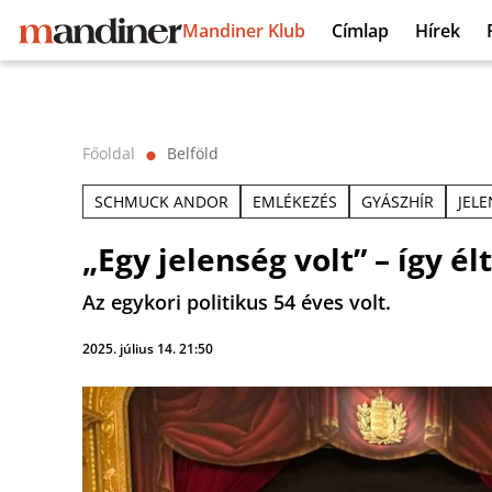
Mandiner Klub
Címlap
Hírek
Főoldal
Belföld
⬤
SCHMUCK ANDOR
EMLÉKEZÉS
GYÁSZHÍR
JEL
„Egy jelenség volt” – így 
Az egykori politikus 54 éves volt.
2025. július 14. 21:50