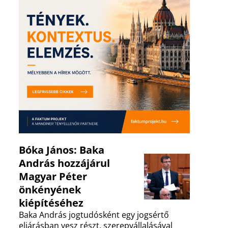
Bóka János: Baka
András hozzájárul
Magyar Péter
önkényének
kiépítéséhez
Baka András jogtudósként egy jogsértő
eljárásban vesz részt, szerepvállalásával