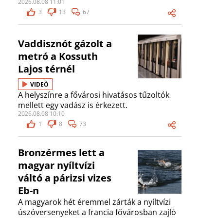
2026.08.08 11:01
3
13
67
Vaddisznót gázolt a
metró a Kossuth
Lajos térnél
VIDEÓ
A helyszínre a fővárosi hivatásos tűzoltók
mellett egy vadász is érkezett.
2026.08.08 10:10
1
8
73
Bronzérmes lett a
magyar nyíltvízi
váltó a párizsi vizes
Eb-n
A magyarok hét éremmel zárták a nyíltvízi
úszóversenyeket a francia fővárosban zajló