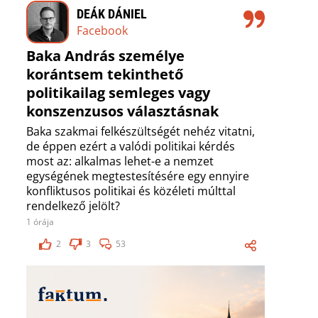
DEÁK DÁNIEL
Facebook
Baka András személye
korántsem tekinthető
politikailag semleges vagy
konszenzusos választásnak
Baka szakmai felkészültségét nehéz vitatni,
de éppen ezért a valódi politikai kérdés
most az: alkalmas lehet-e a nemzet
egységének megtestesítésére egy ennyire
konfliktusos politikai és közéleti múlttal
rendelkező jelölt?
1 órája
2
3
53