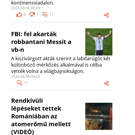
kontinensviadalon.
2026.08.08 09:29
5
1
11
FBI: fel akarták
robbantani Messit a
vb-n
A kiszivárgott akták szerint a labdarúgót két
különböző mérkőzés alkalmával is célba
vették volna a világbajnokságon.
2026.08.08 09:23
11
Rendkívüli
lépéseket tettek
Romániában az
atomerőmű mellett
(VIDEÓ)