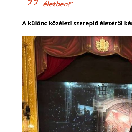
életben!”
A különc közéleti szereplő életéről k