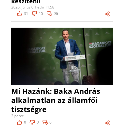
készíteni!
2026. július 6. hétfő 11:58
31
15
96
Mi Hazánk: Baka András
alkalmatlan az államfői
tisztségre
2 perce
0
0
0