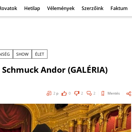
Rovatok
Hetilap
Vélemények
Szerzőink
Faktum
ENSÉG
SHOW
ÉLET
élt Schmuck Andor (GALÉRIA)
2
p
0
2
2
Mentés