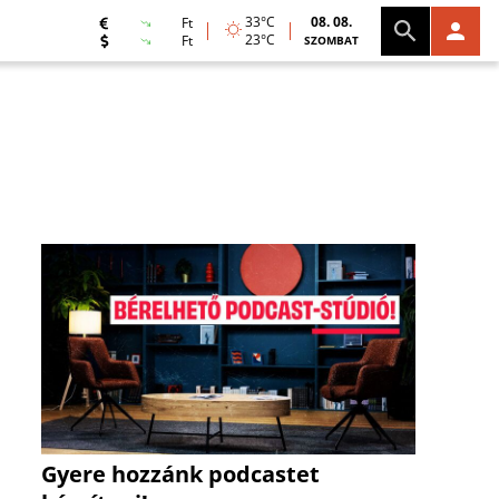
33°C
08. 08.
Ft
23°C
Ft
SZOMBAT
Gyere hozzánk podcastet