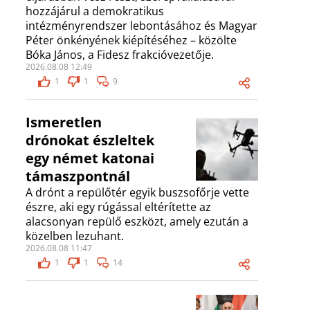
hozzájárul a demokratikus
intézményrendszer lebontásához és Magyar
Péter önkényének kiépítéséhez – közölte
Bóka János, a Fidesz frakcióvezetője.
2026.08.08 12:49
1
1
9
Ismeretlen
drónokat észleltek
egy német katonai
támaszpontnál
A drónt a repülőtér egyik buszsofőrje vette
észre, aki egy rúgással eltérítette az
alacsonyan repülő eszközt, amely ezután a
közelben lezuhant.
2026.08.08 11:47
1
1
14