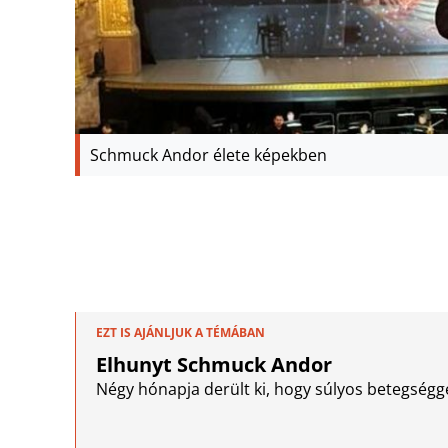
Schmuck Andor élete képekben
EZT IS AJÁNLJUK A TÉMÁBAN
Elhunyt Schmuck Andor
Négy hónapja derült ki, hogy súlyos betegségge