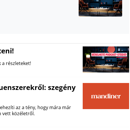
eni!
 a részleteket!
fluenszerekről: szegény
ehezíti az a tény, hogy mára már
vett közéletről.