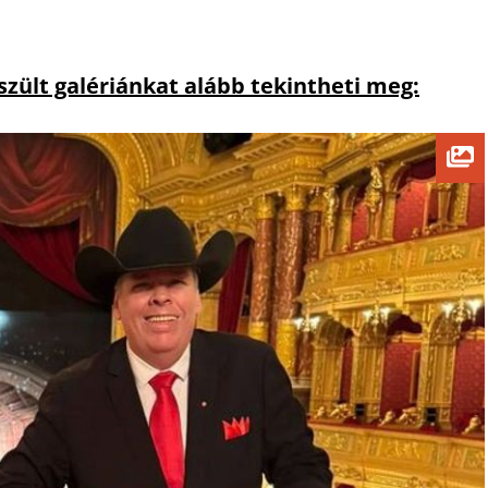
észült galériánkat alább tekintheti meg: