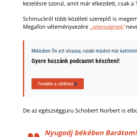
kezelésre szorul, amit már elkezdett, csak a
Schmuckról több közéleti szereplő is megeml
Megafon véleményvezére
„jelenségnek”
nevez
Miközben Ön ezt olvassa, valaki máshol már kattintott
Gyere hozzánk podcastet készíteni!
Tovább a cikkhez
De az egészségguru Schobert Norbert is elbú
Nyugodj békében Barátom!