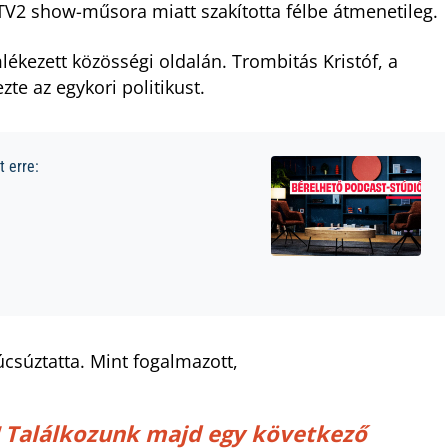
 TV2 show-műsora miatt szakította félbe átmenetileg.
ékezett közösségi oldalán. Trombitás Kristóf, a
te az egykori politikust.
 erre:
csúztatta. Mint fogalmazott,
 Találkozunk majd egy következő