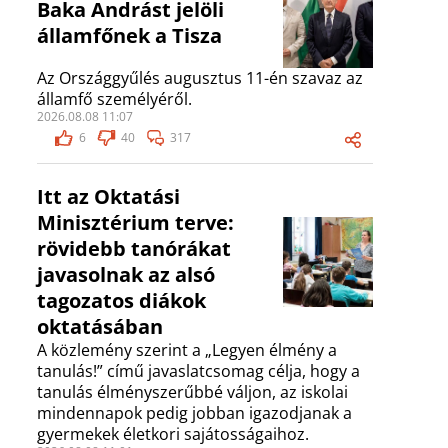
Baka Andrást jelöli
államfőnek a Tisza
Az Országgyűlés augusztus 11-én szavaz az
államfő személyéről.
2026.08.08 11:07
6
40
317
Itt az Oktatási
Minisztérium terve:
rövidebb tanórákat
javasolnak az alsó
tagozatos diákok
oktatásában
A közlemény szerint a „Legyen élmény a
tanulás!” című javaslatcsomag célja, hogy a
tanulás élményszerűbbé váljon, az iskolai
mindennapok pedig jobban igazodjanak a
gyermekek életkori sajátosságaihoz.