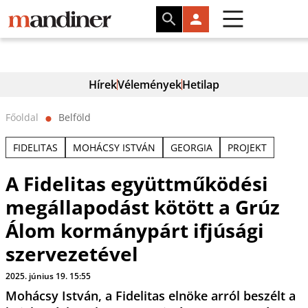
Hírek
Vélemények
Hetilap
Főoldal
Belföld
⬤
FIDELITAS
MOHÁCSY ISTVÁN
GEORGIA
PROJEKT
A Fidelitas együttműködési
megállapodást kötött a Grúz
Álom kormánypárt ifjúsági
szervezetével
2025. június 19. 15:55
Mohácsy István, a Fidelitas elnöke arról beszélt a