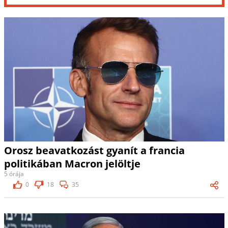
Orosz beavatkozást gyanít a francia
politikában Macron jelöltje
5 órája
0
18
35