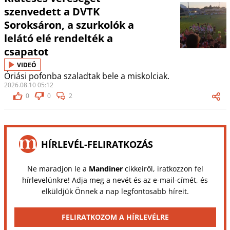
szenvedett a DVTK
Soroksáron, a szurkolók a
lelátó elé rendelték a
csapatot
VIDEÓ
Óriási pofonba szaladtak bele a miskolciak.
2026.08.10 05:12
0
0
2
HÍRLEVÉL-FELIRATKOZÁS
Ne maradjon le a
Mandiner
cikkeiről, iratkozzon fel
hírlevelünkre! Adja meg a nevét és az e-mail-címét, és
elküldjük Önnek a nap legfontosabb híreit.
FELIRATKOZOM A HÍRLEVÉLRE