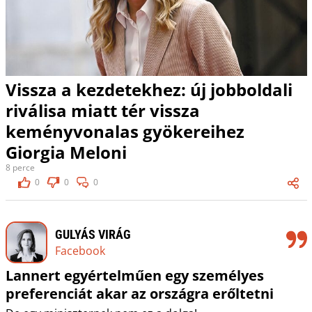
Vissza a kezdetekhez: új jobboldali
riválisa miatt tér vissza
keményvonalas gyökereihez
Giorgia Meloni
8 perce
0
0
0
GULYÁS VIRÁG
Facebook
Lannert egyértelműen egy személyes
preferenciát akar az országra erőltetni