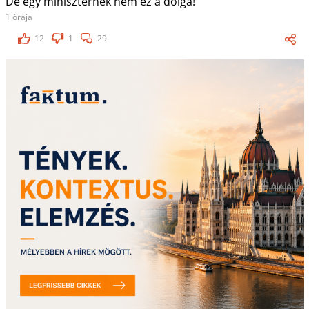
De egy miniszternek nem ez a dolga!
1 órája
12
1
29