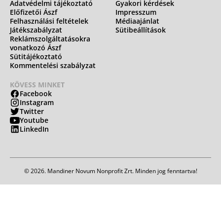
Adatvédelmi tájékoztató
Gyakori kérdések
Előfizetői Ászf
Impresszum
Felhasználási feltételek
Médiaajánlat
Játékszabályzat
Sütibeállítások
Reklámszolgáltatásokra
vonatkozó Ászf
Sütitájékoztató
Kommentelési szabályzat
KÖVESS MINKET
Facebook
Instagram
Twitter
Youtube
LinkedIn
© 2026. Mandiner Novum Nonprofit Zrt. Minden jog fenntartva!