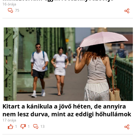
16 órája
75
Kitart a kánikula a jövő héten, de annyira
nem lesz durva, mint az eddigi hőhullámok
17 órája
1
1
13