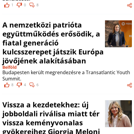
1
0
8
A nemzetközi patrióta
együttműködés erősödik, a
fiatal generáció
kulcsszerepet játszik Európa
jövőjének alakításában
Belföld
Budapesten került megrendezésre a Transatlantic Youth
Summit.
8
4
6
Vissza a kezdetekhez: új
jobboldali riválisa miatt tér
vissza keményvonalas
gyökereihez Giorgia Meloni