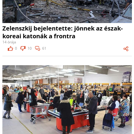
Zelenszkij bejelentette: jönnek az észak-
koreai katonák a frontra
14 órája
0
10
61