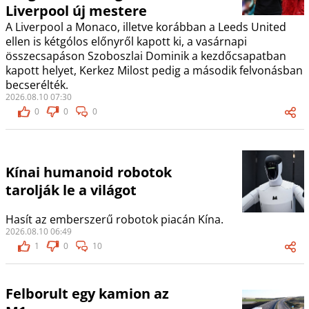
Liverpool új mestere
A Liverpool a Monaco, illetve korábban a Leeds United
ellen is kétgólos előnyről kapott ki, a vasárnapi
összecsapáson Szoboszlai Dominik a kezdőcsapatban
kapott helyet, Kerkez Milost pedig a második felvonásban
becserélték.
2026.08.10 07:30
0
0
0
Kínai humanoid robotok
tarolják le a világot
Hasít az emberszerű robotok piacán Kína.
2026.08.10 06:49
1
0
10
Felborult egy kamion az