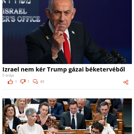
Izrael nem kér Trump gázai béketervéből
5 órája
1
1
40