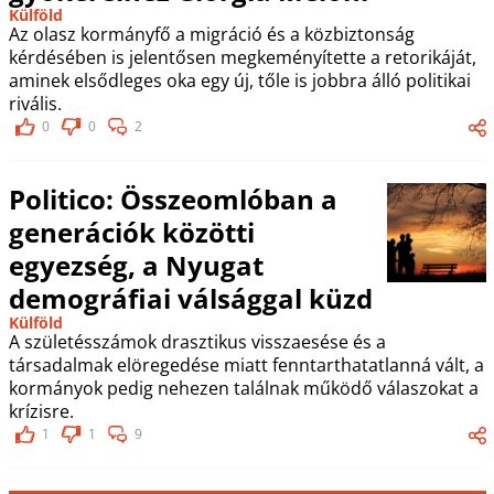
Külföld
Az olasz kormányfő a migráció és a közbiztonság
kérdésében is jelentősen megkeményítette a retorikáját,
aminek elsődleges oka egy új, tőle is jobbra álló politikai
rivális.
0
0
2
Politico: Összeomlóban a
generációk közötti
egyezség, a Nyugat
demográfiai válsággal küzd
Külföld
A születésszámok drasztikus visszaesése és a
társadalmak elöregedése miatt fenntarthatatlanná vált, a
kormányok pedig nehezen találnak működő válaszokat a
krízisre.
1
1
9