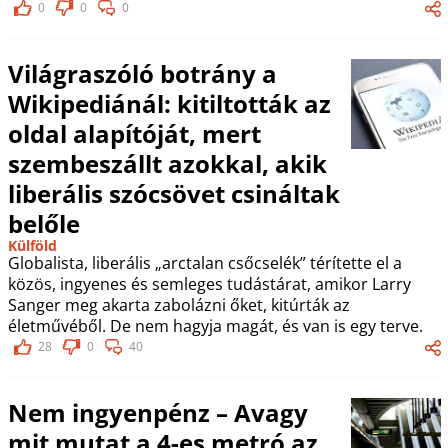
0
0
0
Világraszóló botrány a
Wikipediánál: kitiltották az
oldal alapítóját, mert
szembeszállt azokkal, akik
liberális szócsövet csináltak
belőle
Külföld
Globalista, liberális „arctalan csőcselék” térítette el a
közös, ingyenes és semleges tudástárat, amikor Larry
Sanger meg akarta zabolázni őket, kitúrták az
életművéből. De nem hagyja magát, és van is egy terve.
28
0
40
Nem ingyenpénz – Avagy
mit mutat a 4-es metró az