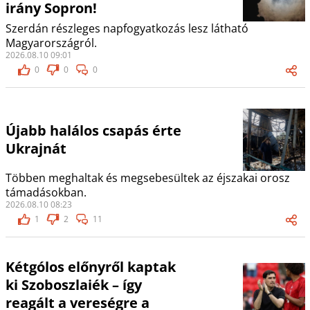
irány Sopron!
Szerdán részleges napfogyatkozás lesz látható
Magyarországról.
2026.08.10 09:01
0
0
0
Újabb halálos csapás érte
Ukrajnát
Többen meghaltak és megsebesültek az éjszakai orosz
támadásokban.
2026.08.10 08:23
1
2
11
Kétgólos előnyről kaptak
ki Szoboszlaiék – így
reagált a vereségre a