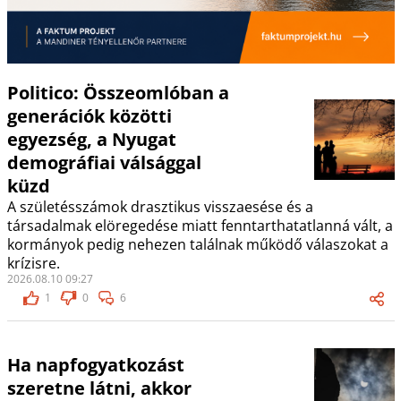
Politico: Összeomlóban a
generációk közötti
egyezség, a Nyugat
demográfiai válsággal
küzd
A születésszámok drasztikus visszaesése és a
társadalmak elöregedése miatt fenntarthatatlanná vált, a
kormányok pedig nehezen találnak működő válaszokat a
krízisre.
2026.08.10 09:27
1
0
6
Ha napfogyatkozást
szeretne látni, akkor