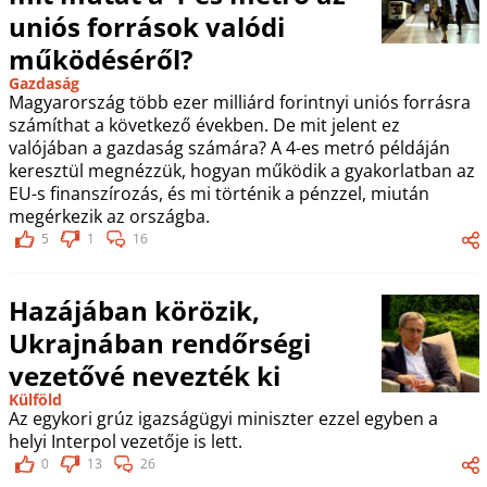
uniós források valódi
működéséről?
Gazdaság
Magyarország több ezer milliárd forintnyi uniós forrásra
számíthat a következő években. De mit jelent ez
valójában a gazdaság számára? A 4-es metró példáján
keresztül megnézzük, hogyan működik a gyakorlatban az
EU-s finanszírozás, és mi történik a pénzzel, miután
megérkezik az országba.
5
1
16
Hazájában körözik,
Ukrajnában rendőrségi
vezetővé nevezték ki
Külföld
Az egykori grúz igazságügyi miniszter ezzel egyben a
helyi Interpol vezetője is lett.
0
13
26