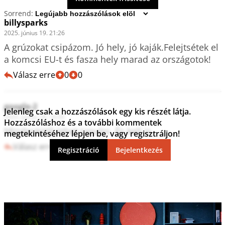
Sorrend:
billysparks
2025. június 19. 21:26
A grúzokat csipázom. Jó hely, jó kaják.Felejtsétek el 
a komcsi EU-t és fasza hely marad az országotok!
Válasz erre
0
0
google-2
Jelenleg csak a hozzászólások egy kis részét látja.
2025. június 19. 16:50
Hozzászóláshoz és a további kommentek
Mindenkitől lehet tanulni. És kell is.
megtekintéséhez lépjen be, vagy regisztráljon!
Válasz erre
0
0
Regisztráció
Bejelentkezés