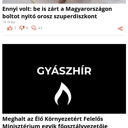
Ennyi volt: be is zárt a Magyarországon
boltot nyitó orosz szuperdiszkont
14 órája
2
8
43
Meghalt az Élő Környezetért Felelős
Minisztérium egyik főosztályvezetője