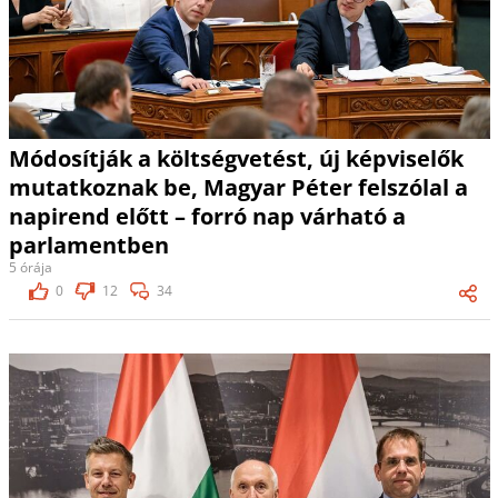
Módosítják a költségvetést, új képviselők
mutatkoznak be, Magyar Péter felszólal a
napirend előtt – forró nap várható a
parlamentben
5 órája
0
12
34