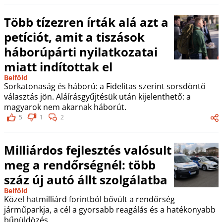
Több tízezren írták alá azt a
petíciót, amit a tiszások
háborúpárti nyilatkozatai
miatt indítottak el
Belföld
Sorkatonaság és háború: a Fidelitas szerint sorsdöntő
választás jön. Aláírásgyűjtésük után kijelenthető: a
magyarok nem akarnak háborút.
5
1
2
Milliárdos fejlesztés valósult
meg a rendőrségnél: több
száz új autó állt szolgálatba
Belföld
Közel hatmilliárd forintból bővült a rendőrség
járműparkja, a cél a gyorsabb reagálás és a hatékonyabb
bűnüldözés.