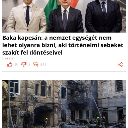
Baka kapcsán: a nemzet egységét nem
lehet olyanra bízni, aki történelmi sebeket
szakít fel döntéseivel
5 órája
30
2
213