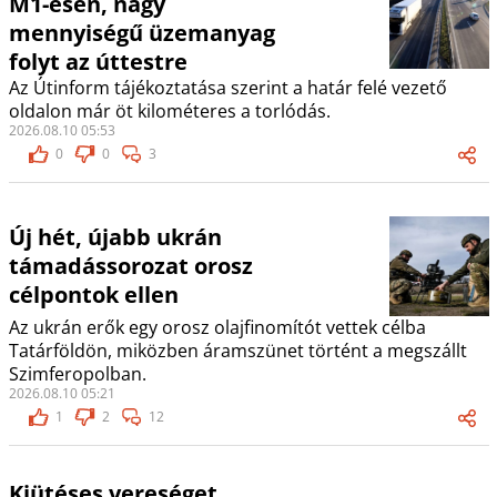
M1-esen, nagy
mennyiségű üzemanyag
folyt az úttestre
Az Útinform tájékoztatása szerint a határ felé vezető
oldalon már öt kilométeres a torlódás.
2026.08.10 05:53
0
0
3
Új hét, újabb ukrán
támadássorozat orosz
célpontok ellen
Az ukrán erők egy orosz olajfinomítót vettek célba
Tatárföldön, miközben áramszünet történt a megszállt
Szimferopolban.
2026.08.10 05:21
1
2
12
Kiütéses vereséget