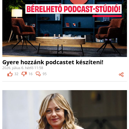
Gyere hozzánk podcastet készíteni!
2026. július 6. hétfő 11:58
32
16
95