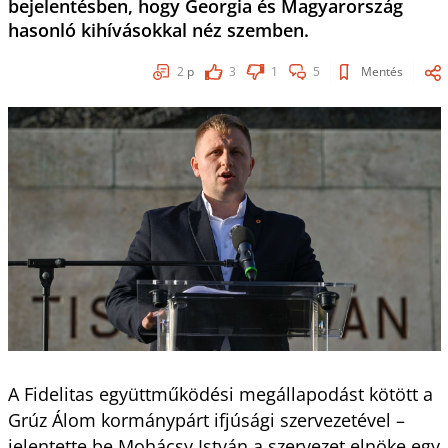
bejelentésben, hogy Georgia és Magyarország
hasonló kihívásokkal néz szemben.
2
p
3
1
5
Mentés
A Fidelitas együttműködési megállapodást kötött a
Grúz Álom kormánypárt ifjúsági szervezetével –
jelentette be Mohácsy István a szervezet elnöke egy