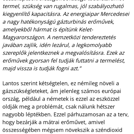
termel, szükség van rugalmas, jól szabályozható
kiegyenlítő kapacitásra. Az energiaipar Mercedesei
a nagy hatékonyságú gázturbinás erőművek,
amelyekből hármat is építünk Kelet-
Magyarországon. A nemzetközi tendereztetés
javában zajlik, idén lezárul, a legkomolyabb
szereplők jelentkeznek a megvalósításra. Ezek az
erőművek gyorsan fel tudják futtatni a termelést,
majd vissza is tudják fogni azt.”
Lantos szerint kétségtelen, ez némileg növeli a
gázszükségleteket, ám jelenleg számos európai
ország, például a németek is ezzel az eszközzel
oldják meg a problémát, csak nálunk hétszer
nagyobb léptékben. Ezzel párhuzamosan az a terv,
hogy bezárják a mátrai erőművet, amivel
összességében mégsem növekszik a széndioxid