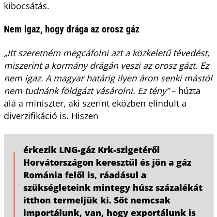
kibocsátás.
Nem igaz, hogy drága az orosz gáz
„Itt szeretném megcáfolni azt a közkeletű tévedést,
miszerint a kormány drágán veszi az orosz gázt. Ez
nem igaz. A magyar határig ilyen áron senki mástól
nem tudnánk földgázt vásárolni. Ez tény”
– húzta
alá a miniszter, aki szerint eközben elindult a
diverzifikáció is. Hiszen
érkezik LNG-gáz Krk-szigetéről
Horvátországon keresztül és jön a gáz
Románia felől is, ráadásul a
szükségleteink mintegy húsz százalékát
itthon termeljük ki. Sőt nemcsak
importálunk, van, hogy exportálunk is