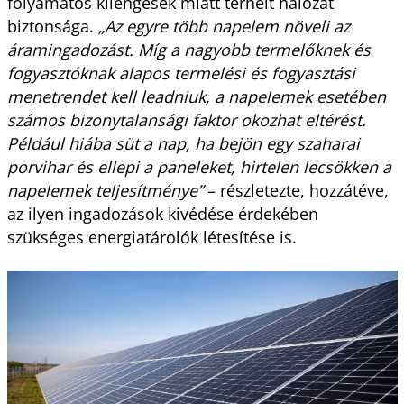
folyamatos kilengések miatt terhelt hálózat
biztonsága.
„Az egyre több napelem növeli az
áramingadozást. Míg a nagyobb termelőknek és
fogyasztóknak alapos termelési és fogyasztási
menetrendet kell leadniuk, a napelemek esetében
számos bizonytalansági faktor okozhat eltérést.
Például hiába süt a nap, ha bejön egy szaharai
porvihar és ellepi a paneleket, hirtelen lecsökken a
napelemek teljesítménye”
– részletezte, hozzátéve,
az ilyen ingadozások kivédése érdekében
szükséges energiatárolók létesítése is.