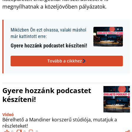
megnyílhatnak a közeljövőben pályázatok.
Miközben Ön ezt olvassa, valaki máshol
már kattintott erre:
Gyere hozzánk podcastet készíteni!
Tovább a cikkhez
Gyere hozzánk podcastet
készíteni!
Videó
Bérelhető a Mandiner korszerű stúdiója, mutatjuk a
részleteket!
0
0
0