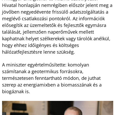
Hivatal honlapján nemrégiben először jelent meg a
jövőben negyedévente frissülő adatszolgáltatás a
meglévő csatlakozási pontokról. Az információk
elősegítik az üzemeltetők és fejlesztők egymásra
találását, jellemzően naperőművek mellett
kaphatnak helyet szélkerekek vagy tárolók anélkül,
hogy ehhez időigényes és költséges
hálózatfejlesztésre lenne szükség.
A miniszter egyértelműsítette: komolyan
számítanak a geotermikus forrásokra,
természetesen fenntartható módon, de juthat
szerep az energiamixben a biomasszának és a
biogáznak is.