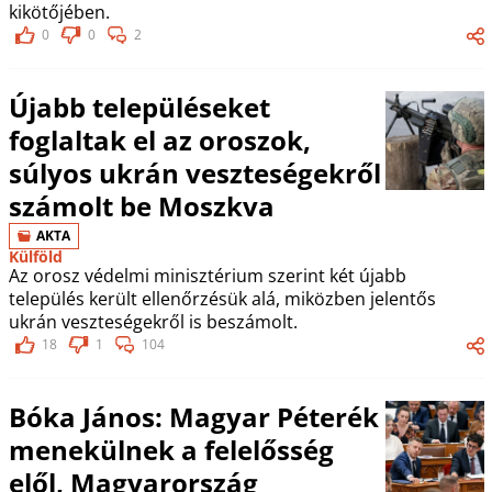
kikötőjében.
0
0
2
Újabb településeket
foglaltak el az oroszok,
súlyos ukrán veszteségekről
számolt be Moszkva
AKTA
Külföld
Az orosz védelmi minisztérium szerint két újabb
település került ellenőrzésük alá, miközben jelentős
ukrán veszteségekről is beszámolt.
18
1
104
Bóka János: Magyar Péterék
menekülnek a felelősség
elől, Magyarország