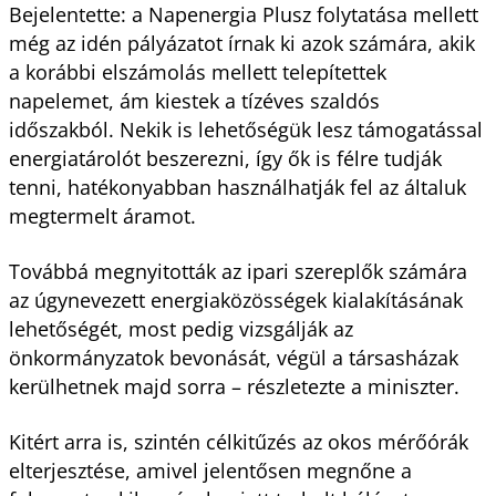
Bejelentette: a Napenergia Plusz folytatása mellett
még az idén pályázatot írnak ki azok számára, akik
a korábbi elszámolás mellett telepítettek
napelemet, ám kiestek a tízéves szaldós
időszakból. Nekik is lehetőségük lesz támogatással
energiatárolót beszerezni, így ők is félre tudják
tenni, hatékonyabban használhatják fel az általuk
megtermelt áramot.
Továbbá megnyitották az ipari szereplők számára
az úgynevezett energiaközösségek kialakításának
lehetőségét, most pedig vizsgálják az
önkormányzatok bevonását, végül a társasházak
kerülhetnek majd sorra – részletezte a miniszter.
Kitért arra is, szintén célkitűzés az okos mérőórák
elterjesztése, amivel jelentősen megnőne a