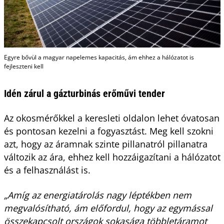
Egyre bővül a magyar napelemes kapacitás, ám ehhez a hálózatot is
fejleszteni kell
Idén zárul a gázturbinás erőművi tender
Az okosmérőkkel a keresleti oldalon lehet óvatosan
és pontosan kezelni a fogyasztást. Meg kell szokni
azt, hogy az áramnak szinte pillanatról pillanatra
változik az ára, ehhez kell hozzáigazítani a hálózatot
és a felhasználást is.
„Amíg az energiatárolás nagy léptékben nem
megvalósítható, ám előfordul, hogy az egymással
összekapcsolt országok sokasága többletáramot