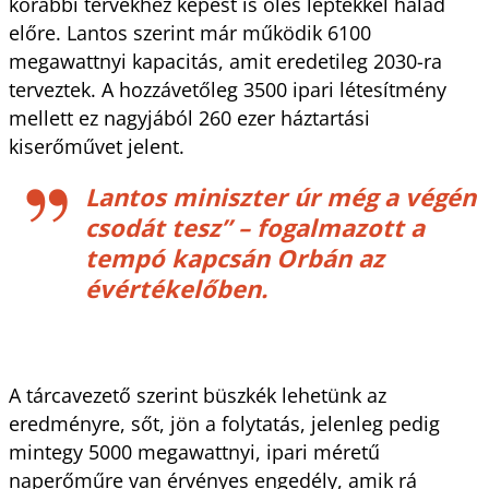
korábbi tervekhez képest is öles léptekkel halad
előre. Lantos szerint már működik 6100
megawattnyi kapacitás, amit eredetileg 2030-ra
terveztek. A hozzávetőleg 3500 ipari létesítmény
mellett ez nagyjából 260 ezer háztartási
kiserőművet jelent.
Lantos miniszter úr még a végén
csodát tesz” – fogalmazott a
tempó kapcsán Orbán az
évértékelőben.
A tárcavezető szerint büszkék lehetünk az
eredményre, sőt, jön a folytatás, jelenleg pedig
mintegy 5000 megawattnyi, ipari méretű
naperőműre van érvényes engedély, amik rá