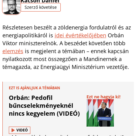
Kacsoh Dániel
Szerző követése
Részletesen beszélt a zöldenergia fordulatról és az
energiapolitikáról is
idei évértékelőjében
Orbán
Viktor miniszterelnök. A beszédet követően több
elemzés
is megjelent a témában – ennek kapcsán
nyilatkozott most összegzően a Mandinernek a
témagazda, az Energiaügyi Minisztérium vezetője.
EZT IS AJÁNLJUK A TÉMÁBAN
Orbán: Pedofil
Ezt ne hagyja ki!
bűncselekményeknél
nincs kegyelem (VIDEÓ)
VIDEÓ