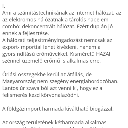
I.

Ami a számítástechnikának az internet hálózat, az 
az elektromos hálózatnak a tárolós napelem 
combó: dekoncentrált hálózat. Ezért duplán jó 
ennek a fejlesztése.

A hálózati teljesítményingadozást nemcsak az 
export-importtal lehet kivédeni, hanem a 
gyorsindítású erőművekkel. Kisméretű HAZAI 
szénnel üzemelő erőmű is alkalmas erre.

Óriási összegekbe kerül az átállás, de 
Magyarország nem szegény energiahordozóban. 
Lantos úr szavaiból azt venni ki, hogy ez a 
felismerés kezd körvonalazódni.

A földgázimport harmada kiváltható biogázzal. 

Az ország területének kétharmada alkalmas 