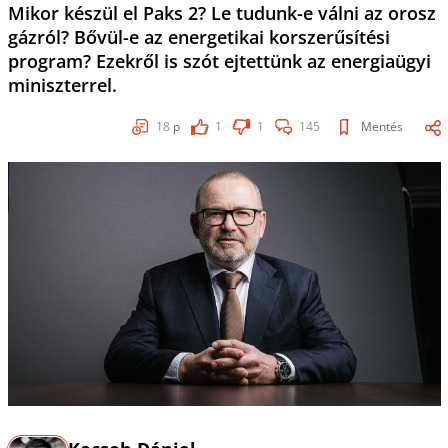
Mikor készül el Paks 2? Le tudunk-e válni az orosz
gázról? Bővül-e az energetikai korszerűsítési
program? Ezekről is szót ejtettünk az energiaügyi
miniszterrel.
18
p
1
1
145
Mentés