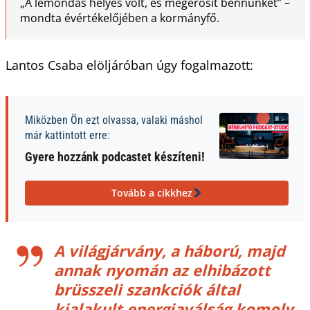
„A lemondás helyes volt, és megerősít bennünket” –
mondta évértékelőjében a kormányfő.
Lantos Csaba elöljáróban úgy fogalmazott:
Miközben Ön ezt olvassa, valaki máshol
már kattintott erre:
Gyere hozzánk podcastet készíteni!
Tovább a cikkhez
A világjárvány, a háború, majd
annak nyomán az elhibázott
brüsszeli szankciók által
kialakult energiaválság komoly