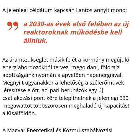
A jelenlegi céldátum kapcsán Lantos annyit mond:
a 2030-as évek első felében az új
reaktoroknak működésbe kell
állniuk.
Az áramszükséglet másik felét a kormány megújuló
energiahordozókból tervezi megoldani, földrajzi
adottságaink nyomán alapvetően napenergiával.
Megnyílt ugyanakkor a lehetőség a szélerőművek
létesítése előtt, az ipari beruházók egy új
csatlakozási pont köré telepíthetnek a jelenlegi 330
megawattot többszörösen meghaladó új kapacitást
a Kisalföldön.
A Magyar Energetikai és Közmű-szabályozási