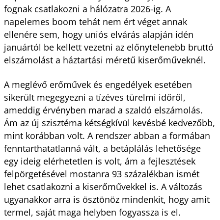
fognak csatlakozni a hálózatra 2026-ig. A
napelemes boom tehát nem ért véget annak
ellenére sem, hogy uniós elvárás alapján idén
januártól be kellett vezetni az előnytelenebb bruttó
elszámolást a háztartási méretű kiserőműveknél.
A meglévő erőművek és engedélyek esetében
sikerült megegyezni a tízéves türelmi időről,
ameddig érvényben marad a szaldó elszámolás.
Ám az új szisztéma kétségkívül kevésbé kedvezőbb,
mint korábban volt. A rendszer abban a formában
fenntarthatatlanná vált, a betáplálás lehetősége
egy ideig elérhetetlen is volt, ám a fejlesztések
felpörgetésével mostanra 93 százalékban ismét
lehet csatlakozni a kiserőművekkel is. A változás
ugyanakkor arra is ösztönöz mindenkit, hogy amit
termel, saját maga helyben fogyassza is el.