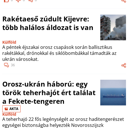
Rakétaeső zúdult Kijevre:
több halálos áldozat is van
Külföld
A péntek éjszakai orosz csapások során ballisztikus
rakétákkal, drónokkal és siklóbombákkal támadták az
ukrán városokat.
36
Orosz-ukrán háború: egy
török teherhajót ért találat
a Fekete-tengeren
AKTA
Külföld
A teherhajó 22 fős legénységét az orosz haditengerészet
egységei biztonságba helyezték Novorosszijszk