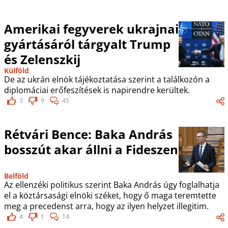
Amerikai fegyverek ukrajnai
gyártásáról tárgyalt Trump
és Zelenszkij
Külföld
De az ukrán elnök tájékoztatása szerint a találkozón a
diplomáciai erőfeszítések is napirendre kerültek.
3
9
45
Rétvári Bence: Baka András
bosszút akar állni a Fideszen
Belföld
Az ellenzéki politikus szerint Baka András úgy foglalhatja
el a köztársasági elnöki széket, hogy ő maga teremtette
meg a precedenst arra, hogy az ilyen helyzet illegitim.
4
1
14