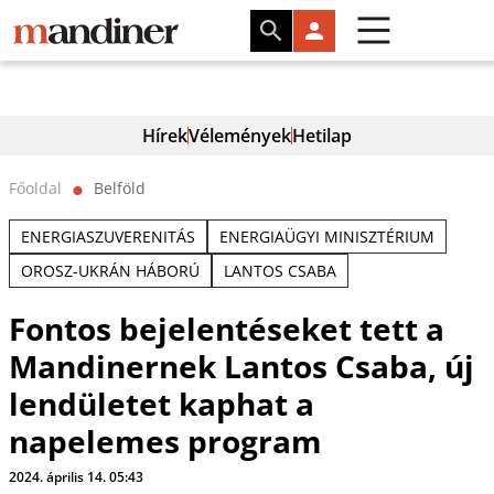
Hírek
Vélemények
Hetilap
Főoldal
Belföld
⬤
ENERGIASZUVERENITÁS
ENERGIAÜGYI MINISZTÉRIUM
OROSZ-UKRÁN HÁBORÚ
LANTOS CSABA
Fontos bejelentéseket tett a
Mandinernek Lantos Csaba, új
lendületet kaphat a
napelemes program
2024. április 14. 05:43