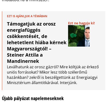
EZT IS AJÁNLJUK A TÉMÁBAN
Támogatjuk az orosz
Ezt ne hagyja ki!
energiafüggés
csökkentését, de
lehetetlent hiába kérnek
Magyarországtól! –
Steiner Attila a
Mandinernek
Leválhatunk az orosz gázról? Mire költjük az érkező
uniós forrásokat? Mikor lesz több szélerőmű
hazánkban? zekről is beszélgettünk az Energiaügyi
Minisztérium államtitkárával. Interjúnk.
Újabb pályázat napelemeseknek