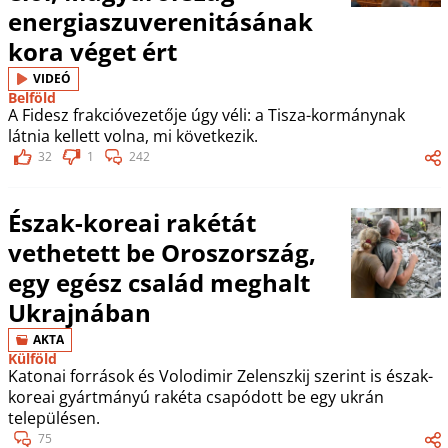
energiaszuverenitásának
kora véget ért
VIDEÓ
Belföld
A Fidesz frakcióvezetője úgy véli: a Tisza-kormánynak
látnia kellett volna, mi következik.
32
1
242
Észak-koreai rakétát
vethetett be Oroszország,
egy egész család meghalt
Ukrajnában
AKTA
Külföld
Katonai források és Volodimir Zelenszkij szerint is észak-
koreai gyártmányú rakéta csapódott be egy ukrán
településen.
75