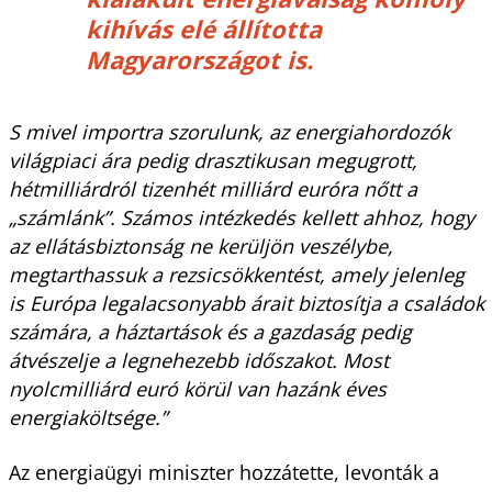
kihívás elé állította
Magyarországot is.
S mivel importra szorulunk, az energiahordozók
világpiaci ára pedig drasztikusan megugrott,
hétmilliárdról tizenhét milliárd euróra nőtt a
„számlánk”. Számos intézkedés kellett ahhoz, hogy
az ellátásbiztonság ne kerüljön veszélybe,
megtarthassuk a rezsicsökkentést, amely jelenleg
is Európa legalacsonyabb árait biztosítja a családok
számára, a háztartások és a gazdaság pedig
átvészelje a legnehezebb időszakot. Most
nyolcmilliárd euró körül van hazánk éves
energiaköltsége.”
Az energiaügyi miniszter hozzátette, levonták a