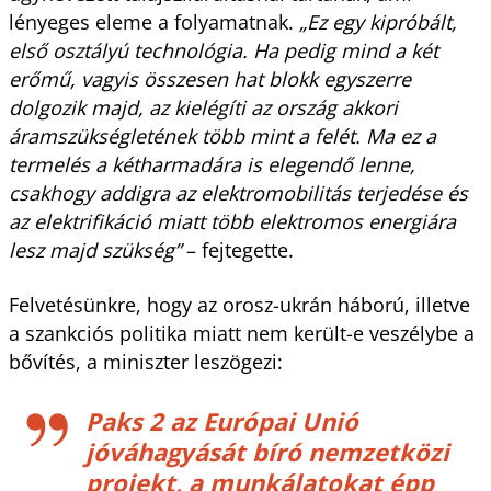
lényeges eleme a folyamatnak.
„Ez egy kipróbált,
első osztályú technológia. Ha pedig mind a két
erőmű, vagyis összesen hat blokk egyszerre
dolgozik majd, az kielégíti az ország akkori
áramszükségletének több mint a felét. Ma ez a
termelés a kétharmadára is elegendő lenne,
csakhogy addigra az elektromobilitás terjedése és
az elektrifikáció miatt több elektromos energiára
lesz majd szükség”
– fejtegette.
Felvetésünkre, hogy az orosz-ukrán háború, illetve
a szankciós politika miatt nem került-e veszélybe a
bővítés, a miniszter leszögezi:
Paks 2 az Európai Unió
jóváhagyását bíró nemzetközi
projekt, a munkálatokat épp