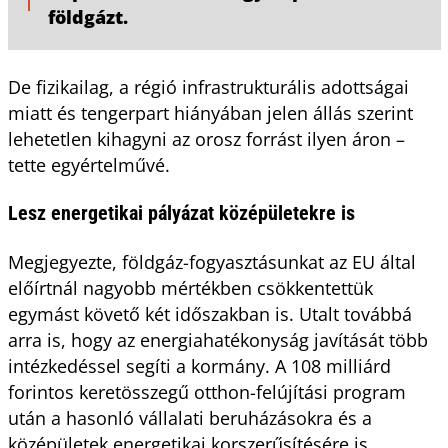
földgázt.
De fizikailag, a régió infrastrukturális adottságai
miatt és tengerpart hiányában jelen állás szerint
lehetetlen kihagyni az orosz forrást ilyen áron –
tette egyértelművé.
Lesz energetikai pályázat középületekre is
Megjegyezte, földgáz-fogyasztásunkat az EU által
előírtnál nagyobb mértékben csökkentettük
egymást követő két időszakban is. Utalt továbbá
arra is, hogy az energiahatékonyság javítását több
intézkedéssel segíti a kormány. A 108 milliárd
forintos keretösszegű otthon-felújítási program
után a hasonló vállalati beruházásokra és a
középületek energetikai korszerűsítésére is