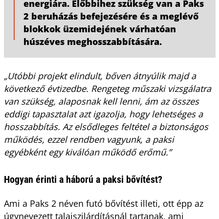
energiára. Előbbihez szükség van a Paks
2 beruházás befejezésére és a meglévő
blokkok üzemidejének várhatóan
húszéves meghosszabbítására.
„Utóbbi projekt elindult, bőven átnyúlik majd a
következő évtizedbe. Rengeteg műszaki vizsgálatra
van szükség, alaposnak kell lenni, ám az összes
eddigi tapasztalat azt igazolja, hogy lehetséges a
hosszabbítás. Az elsődleges feltétel a biztonságos
működés, ezzel rendben vagyunk, a paksi
egyébként egy kiválóan működő erőmű.”
Hogyan érinti a háború a paksi bővítést?
Ami a Paks 2 néven futó bővítést illeti, ott épp az
úgynevezett talajszilárdításnál tartanak, ami