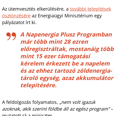
Az ütemvesztés elkerülésére, a
további telepítések
ösztönzésére
az Energiaügyi Minisztérium egy
pályázatot írt ki.
A Napenergia Plusz Programban
már több mint 28 ezren
előregisztráltak, mostanáig több
mint 15 ezer támogatási
kérelem érkezett be a napelem
és az ehhez tartozó zöldenergia-
tároló egység, azaz akkumulátor
telepítésére.
A feldolgozás folyamatos,
„nem volt igazuk
azoknak, akik szerint földbe áll az egész program”
–
mutatott rá a miniszter.