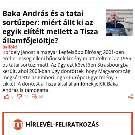
Baka András és a tatai
sortűzper: miért állt ki az
egyik elítélt mellett a Tisza
államfőjelöltje?
Belföld
Korbely Jánost a magyar Legfelsőbb Bíróság 2001-ben
emberiesség elleni bűncselekmény miatt ítélte el az 1956-
os tatai sortűz miatt. Az ügy ezt követően Strasbourgba
került, ahol 2008-ban úgy döntöttek, hogy Magyarország
megsértette az Emberi Jogok Európai Egyezmény 7.
cikkét. A döntést a Tisza által államfőnek jelölt Baka
András is támogatta.
0
11
63
HÍRLEVÉL-FELIRATKOZÁS