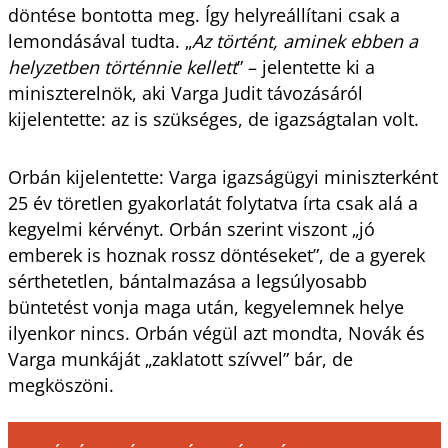
döntése bontotta meg. Így helyreállítani csak a
lemondásával tudta. „
Az történt, aminek ebben a
helyzetben történnie kellett
” – jelentette ki a
miniszterelnök, aki Varga Judit távozásáról
kijelentette: az is szükséges, de igazságtalan volt.
Orbán kijelentette: Varga igazságügyi miniszterként
25 év töretlen gyakorlatát folytatva írta csak alá a
kegyelmi kérvényt. Orbán szerint viszont „jó
emberek is hoznak rossz döntéseket”, de a gyerek
sérthetetlen, bántalmazása a legsúlyosabb
büntetést vonja maga után, kegyelemnek helye
ilyenkor nincs. Orbán végül azt mondta, Novák és
Varga munkáját „zaklatott szívvel” bár, de
megköszöni.