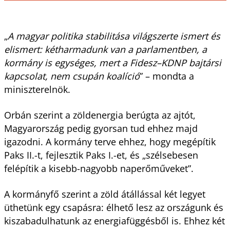
„
A magyar politika stabilitása világszerte ismert és
elismert: kétharmadunk van a parlamentben, a
kormány is egységes, mert a Fidesz–KDNP bajtársi
kapcsolat, nem csupán koalíció
” – mondta a
miniszterelnök.
Orbán szerint a zöldenergia berúgta az ajtót,
Magyarország pedig gyorsan tud ehhez majd
igazodni. A kormány terve ehhez, hogy megépítik
Paks II.-t, fejlesztik Paks I.-et, és „szélsebesen
felépítik a kisebb-nagyobb naperőműveket”.
A kormányfő szerint a zöld átállással két legyet
üthetünk egy csapásra: élhető lesz az országunk és
kiszabadulhatunk az energiafüggésből is. Ehhez két