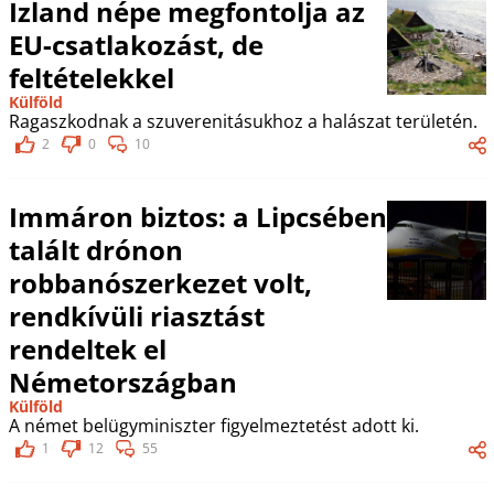
Izland népe megfontolja az
EU-csatlakozást, de
feltételekkel
Külföld
Ragaszkodnak a szuverenitásukhoz a halászat területén.
2
0
10
Immáron biztos: a Lipcsében
talált drónon
robbanószerkezet volt,
rendkívüli riasztást
rendeltek el
Németországban
Külföld
A német belügyminiszter figyelmeztetést adott ki.
1
12
55