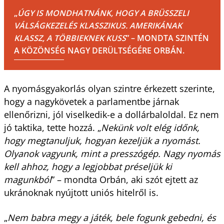
„
ÚGY IS MONDHATNÁNK, HOGY A BRÜSSZELI
VÁLSÁGKEZELÉS KLASSZIKUS. AMERIKÁNAK
KLASSZ, A TÖBBIEKNEK KUSS
” – MONDTA SZINTÉN
A KÖZÖNSÉG NAGY DERÜLTSÉGÉRE ORBÁN.
A nyomásgyakorlás olyan szintre érkezett szerinte,
hogy a nagykövetek a parlamentbe járnak
ellenőrizni, jól viselkedik-e a dollárbaloldal. Ez nem
jó taktika, tette hozzá. „
Nekünk volt elég időnk,
hogy megtanuljuk, hogyan kezeljük a nyomást.
Olyanok vagyunk, mint a presszógép. Nagy nyomás
kell ahhoz, hogy a legjobbat préseljük ki
magunkból
” – mondta Orbán, aki szót ejtett az
ukránoknak nyújtott uniós hitelről is.
„
Nem babra megy a játék, bele fogunk gebedni, és