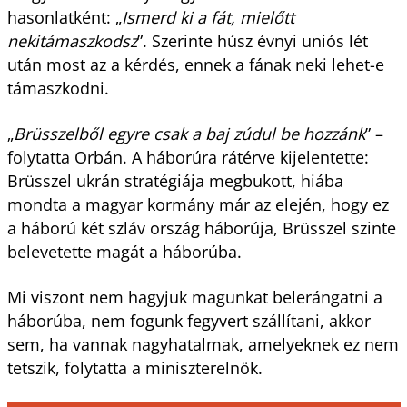
hasonlatként: „
Ismerd ki a fát, mielőtt
nekitámaszkodsz
”. Szerinte húsz évnyi uniós lét
után most az a kérdés, ennek a fának neki lehet-e
támaszkodni.
„
Brüsszelből egyre csak a baj zúdul be hozzánk
” –
folytatta Orbán. A háborúra rátérve kijelentette:
Brüsszel ukrán stratégiája megbukott, hiába
mondta a magyar kormány már az elején, hogy ez
a háború két szláv ország háborúja, Brüsszel szinte
belevetette magát a háborúba.
Mi viszont nem hagyjuk magunkat belerángatni a
háborúba, nem fogunk fegyvert szállítani, akkor
sem, ha vannak nagyhatalmak, amelyeknek ez nem
tetszik, folytatta a miniszterelnök.