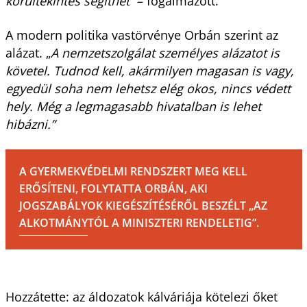
körültekintés segíthet
” – fogalmazott.
A modern politika vastörvénye Orbán szerint az
alázat. „
A nemzetszolgálat személyes alázatot is
követel. Tudnod kell, akármilyen magasan is vagy,
egyedül soha nem lehetsz elég okos, nincs védett
hely. Még a legmagasabb hivatalban is lehet
hibázni.”
A GYERMEKVÉDELMI RENDSZERT MEG KELL
ERŐSÍTENI, FOLYTATTA ORBÁN, AKI
JOGSZABÁLYOK KIEGÉSZÍTÉSÉRŐL BESZÉLT „AZ
ALKOTMÁNYTÓL A MINISZTERI RENDELETIG”.
Hozzátette: az áldozatok kálváriája kötelezi őket