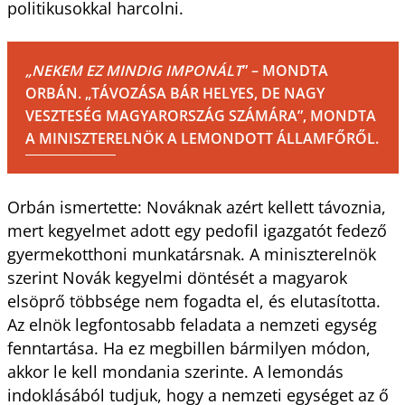
politikusokkal harcolni.
„NEKEM EZ MINDIG IMPONÁLT
” – MONDTA
ORBÁN. „TÁVOZÁSA BÁR HELYES, DE NAGY
VESZTESÉG MAGYARORSZÁG SZÁMÁRA”, MONDTA
A MINISZTERELNÖK A LEMONDOTT ÁLLAMFŐRŐL.
Orbán ismertette: Nováknak azért kellett távoznia,
mert kegyelmet adott egy pedofil igazgatót fedező
gyermekotthoni munkatársnak. A miniszterelnök
szerint Novák kegyelmi döntését a magyarok
elsöprő többsége nem fogadta el, és elutasította.
Az elnök legfontosabb feladata a nemzeti egység
fenntartása. Ha ez megbillen bármilyen módon,
akkor le kell mondania szerinte. A lemondás
indoklásából tudjuk, hogy a nemzeti egységet az ő