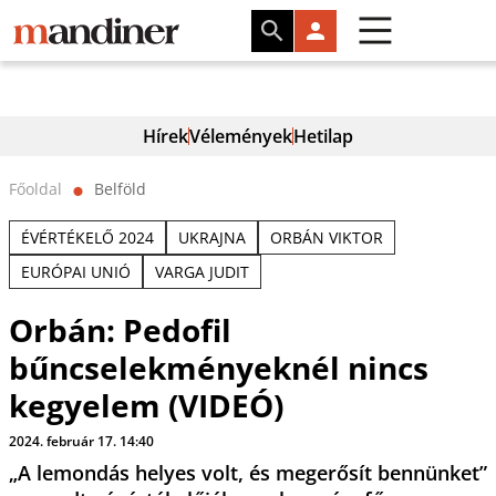
Hírek
Vélemények
Hetilap
Főoldal
Belföld
⬤
ÉVÉRTÉKELŐ 2024
UKRAJNA
ORBÁN VIKTOR
EURÓPAI UNIÓ
VARGA JUDIT
Orbán: Pedofil
bűncselekményeknél nincs
kegyelem (VIDEÓ)
2024. február 17. 14:40
„A lemondás helyes volt, és megerősít bennünket”