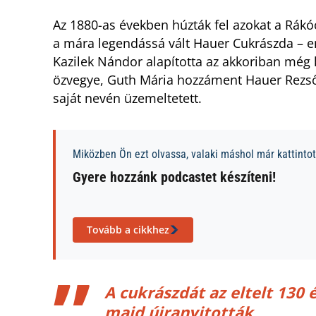
Az 1880-as években húzták fel azokat a Rákóc
a mára legendássá vált Hauer Cukrászda – e
Kazilek Nándor alapította az akkoriban még k
özvegye, Guth Mária hozzáment Hauer Rezsőhö
saját nevén üzemeltetett.
Miközben Ön ezt olvassa, valaki máshol már kattintott
Gyere hozzánk podcastet készíteni!
Tovább a cikkhez
A cukrászdát az eltelt 130 
majd újranyitották,