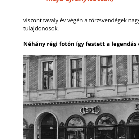
viszont tavaly év végén a törzsvendégek nag
tulajdonosok.
Néhány régi fotón így festett a legendás