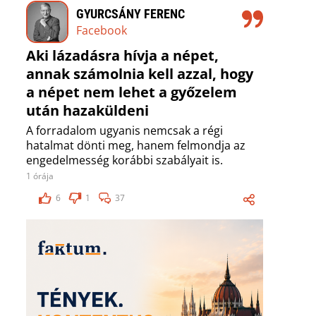
GYURCSÁNY FERENC
Facebook
Aki lázadásra hívja a népet,
annak számolnia kell azzal, hogy
a népet nem lehet a győzelem
után hazaküldeni
A forradalom ugyanis nemcsak a régi
hatalmat dönti meg, hanem felmondja az
engedelmesség korábbi szabályait is.
1 órája
6
1
37