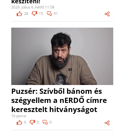
készíteni!
2026. július 6. hétfő 11:58
28
15
91
Puzsér: Szívből bánom és
szégyellem a nERDŐ címre
keresztelt hitványságot
16 perce
0
0
0