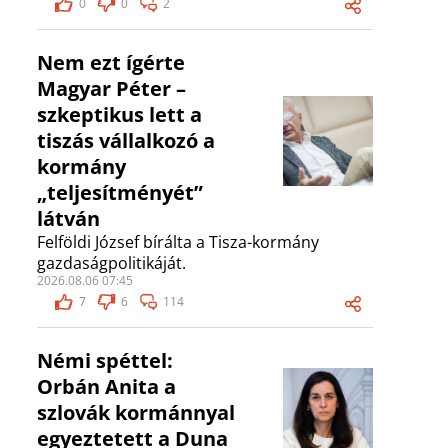
0
0
2
Nem ezt ígérte
Magyar Péter –
szkeptikus lett a
tiszás vállalkozó a
kormány
„teljesítményét”
látván
Felföldi József bírálta a Tisza-kormány
gazdaságpolitikáját.
2026.08.06 07:45
7
6
114
Némi spéttel:
Orbán Anita a
szlovák kormánnyal
egyeztetett a Duna