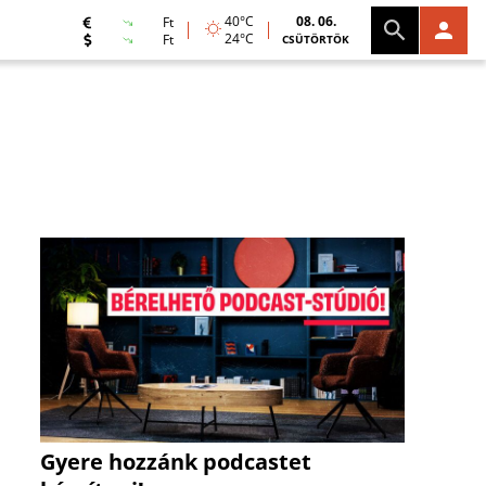
40°C
08. 06.
Ft
24°C
Ft
CSÜTÖRTÖK
Gyere hozzánk podcastet