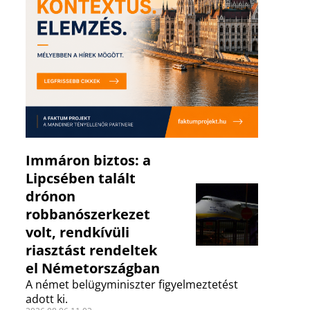
Immáron biztos: a
Lipcsében talált
drónon
robbanószerkezet
volt, rendkívüli
riasztást rendeltek
el Németországban
A német belügyminiszter figyelmeztetést
adott ki.