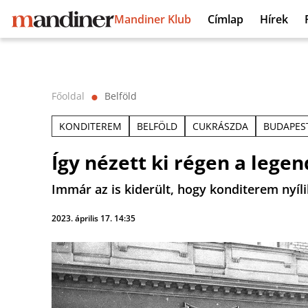
Mandiner Klub
Címlap
Hírek
Főoldal
Belföld
⬤
KONDITEREM
BELFÖLD
CUKRÁSZDA
BUDAPES
Így nézett ki régen a leg
Immár az is kiderült, hogy konditerem nyíli
2023. április 17. 14:35