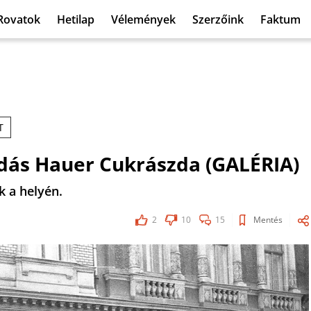
Rovatok
Hetilap
Vélemények
Szerzőink
Faktum
T
endás Hauer Cukrászda (GALÉRIA)
k a helyén.
2
10
15
Mentés