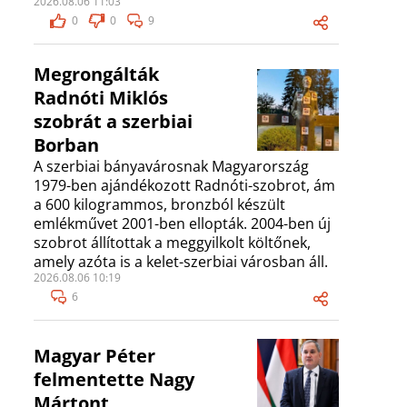
2026.08.06 11:03
0
0
9
Megrongálták
Radnóti Miklós
szobrát a szerbiai
Borban
A szerbiai bányavárosnak Magyarország
1979-ben ajándékozott Radnóti-szobrot, ám
a 600 kilogrammos, bronzból készült
emlékművet 2001-ben ellopták. 2004-ben új
szobrot állítottak a meggyilkolt költőnek,
amely azóta is a kelet-szerbiai városban áll.
2026.08.06 10:19
6
Magyar Péter
felmentette Nagy
Mártont