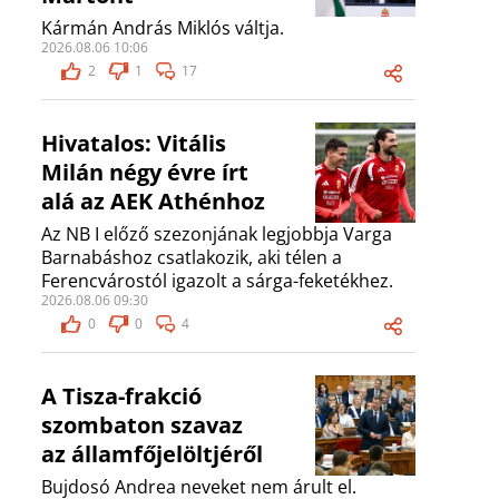
Kármán András Miklós váltja.
2026.08.06 10:06
2
1
17
Hivatalos: Vitális
Milán négy évre írt
alá az AEK Athénhoz
Az NB I előző szezonjának legjobbja Varga
Barnabáshoz csatlakozik, aki télen a
Ferencvárostól igazolt a sárga-feketékhez.
2026.08.06 09:30
0
0
4
A Tisza-frakció
szombaton szavaz
az államfőjelöltjéről
Bujdosó Andrea neveket nem árult el.