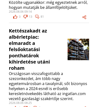
Közölte ugyanakkor: még egyeztetnek arról,
hogyan mutatják be államfőjelöltjüket.
2026.08.06 09:14
3
13
81
Kettészakadt az
albérletpiac:
elmaradt a
felsőoktatási
ponthatárok
kihirdetése utáni
roham
Országosan visszafogottabb a
szezonkezdet, ám több nagy
egyetemvárosban a tavalyinál, sőt bizonyos
helyeken a 2024-esnél is erősebb
keresletnövekedés látható az ingatlan.com
vezető gazdasági szakértője szerint.
2026.08.06 08:25