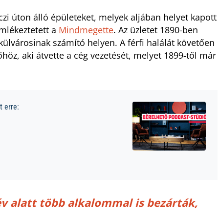
zi úton álló épületeket, melyek aljában helyet kapott
mlékeztetett a
Mindmegette
. Az üzletet 1890-ben
ülvárosinak számító helyen. A férfi halálát követően
z, aki átvette a cég vezetését, melyet 1899-től már
 erre:
év alatt több alkalommal is bezárták,