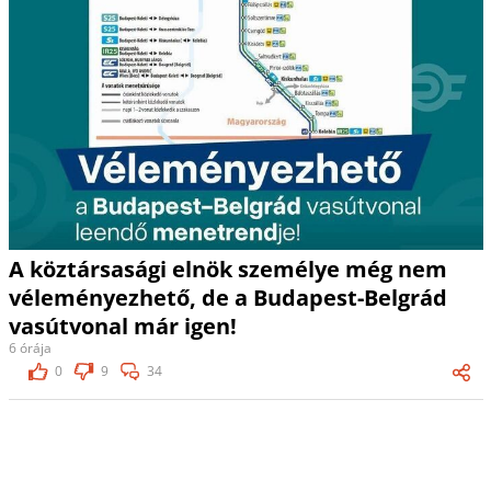
A köztársasági elnök személye még nem
véleményezhető, de a Budapest-Belgrád
vasútvonal már igen!
6 órája
0
9
34