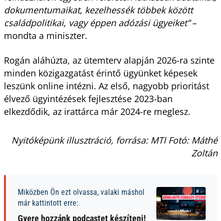
dokumentumaikat, kezelhessék többek között
családpolitikai, vagy éppen adózási ügyeiket”
–
mondta a miniszter.
Rogán aláhúzta, az ütemterv alapján 2026-ra szinte
minden közigazgatást érintő ügyünket képesek
leszünk online intézni. Az első, nagyobb prioritást
élvező ügyintézések fejlesztése 2023-ban
elkezdődik, az irattárca már 2024-re meglesz.
Nyitóképünk illusztráció, forrása: MTI Fotó: Máthé
Zoltán
Miközben Ön ezt olvassa, valaki máshol
már kattintott erre:
Gyere hozzánk podcastet készíteni!