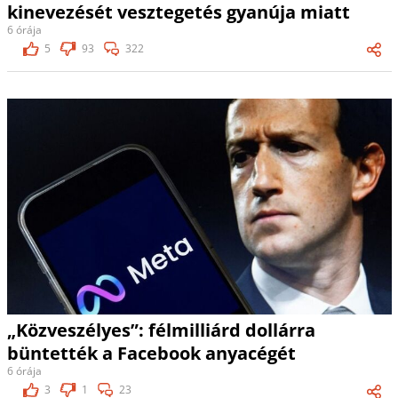
kinevezését vesztegetés gyanúja miatt
6 órája
5
93
322
„Közveszélyes”: félmilliárd dollárra
büntették a Facebook anyacégét
6 órája
3
1
23