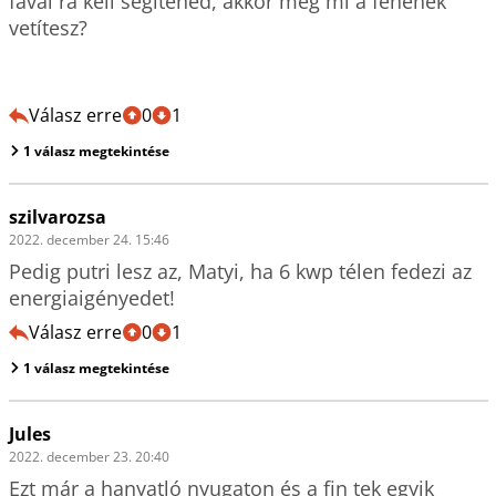
fával rá kell segítened, akkor meg mi a fenének 
vetítesz?

Válasz erre
0
1
1 válasz megtekintése
szilvarozsa
2022. december 24. 15:46
Pedig putri lesz az, Matyi, ha 6 kwp télen fedezi az 
energiaigényedet!
Válasz erre
0
1
1 válasz megtekintése
Jules
2022. december 23. 20:40
Ezt már a hanyatló nyugaton és a fin tek egyik 