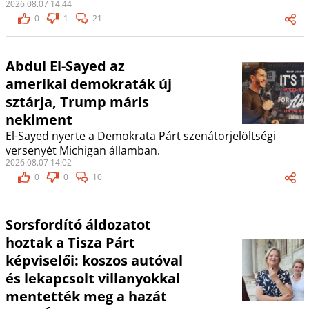
2026.08.07 14:44
0
1
21
Abdul El-Sayed az
amerikai demokraták új
sztárja, Trump máris
nekiment
El-Sayed nyerte a Demokrata Párt szenátorjelöltségi
versenyét Michigan államban.
2026.08.07 14:02
0
0
10
Sorsfordító áldozatot
hoztak a Tisza Párt
képviselői: koszos autóval
és lekapcsolt villanyokkal
mentették meg a hazát