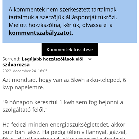
A kommentek nem szerkesztett tartalmak,
tartalmuk a szerzőjük álláspontját tükrözi.
Mielőtt hozzászólna, kérjük, olvassa el a
kommentszabályzatot
.
Kommentek frissítése
Sorrend:
szilvarozsa
2022. december 24. 16:05
Azt mondtad, hogy van az 5kwh akku-teleped, 6 
kwp napelemre.

"9 hónapon keresztül 1 kwh sem fog bejönni a 
szolgáltató felől."

Ha fedezi minden energiaszükségletedet, akkor 
putriban laksz. Ha pedig télen villannyal, gázzal, 