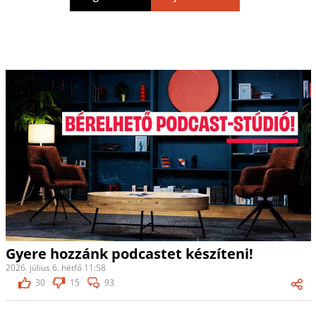
Gyere hozzánk podcastet készíteni!
2026. július 6. hétfő 11:58
30
15
93