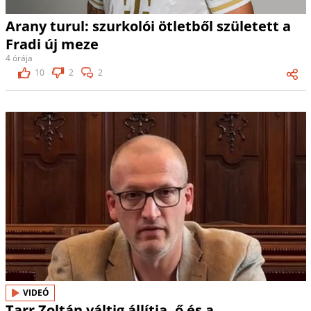
Arany turul: szurkolói ötletből született a
Fradi új meze
4 órája
10
2
2
VIDEÓ
Tarr Zoltán váltig állítja, ő és a