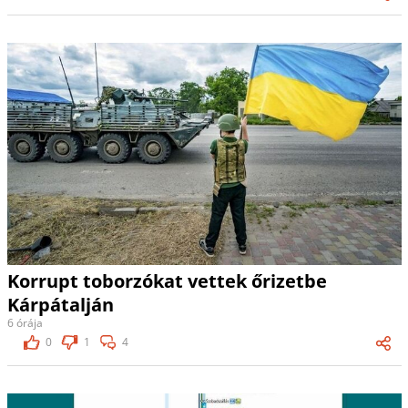
Korrupt toborzókat vettek őrizetbe
Kárpátalján
6 órája
0
1
4