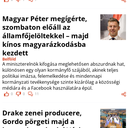
Magyar Péter megígérte,
szombaton előáll az
államfőjelöltekkel – majd
kínos magyarázkodásba
kezdett
Belföld
A miniszterelnök kifogása meglehetősen abszurdnak hat,
különösen egy olyan kormányfő szájából, akinek teljes
politikai imázsa, felemelkedése és mindennapi
kormányzati tevékenysége szinte kizárólag a közösségi
médiára és a Facebook használatára épül.
0
0
11
Drake zenei producere,
Gordo pörgeti majd a