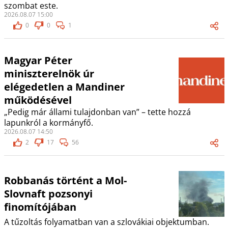
szombat este.
2026.08.07 15:00
0
0
1
Magyar Péter
miniszterelnök úr
elégedetlen a Mandiner
működésével
„Pedig már állami tulajdonban van” – tette hozzá
lapunkról a kormányfő.
2026.08.07 14:50
2
17
56
Robbanás történt a Mol-
Slovnaft pozsonyi
finomítójában
A tűzoltás folyamatban van a szlovákiai objektumban.