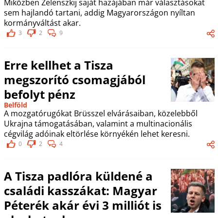
Miközben Zelenszkij saját hazájában már választásokat
sem hajlandó tartani, addig Magyarországon nyíltan
kormányváltást akar.
3
2
9
Erre kellhet a Tisza
megszorító csomagjából
befolyt pénz
Belföld
A mozgatórugókat Brüsszel elvárásaiban, közelebből
Ukrajna támogatásában, valamint a multinacionális
cégvilág adóinak eltörlése környékén lehet keresni.
0
2
4
A Tisza padlóra küldené a
családi kasszákat: Magyar
Péterék akár évi 3 milliót is