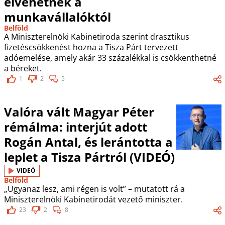
elvehetnek a
munkavállalóktól
Belföld
A Miniszterelnöki Kabinetiroda szerint drasztikus
fizetéscsökkenést hozna a Tisza Párt tervezett
adóemelése, amely akár 33 százalékkal is csökkenthetné
a béreket.
1
2
5
Valóra vált Magyar Péter
rémálma: interjút adott
Rogán Antal, és lerántotta a
leplet a Tisza Pártról (VIDEÓ)
VIDEÓ
Belföld
„Ugyanaz lesz, ami régen is volt” – mutatott rá a
Miniszterelnöki Kabinetirodát vezető miniszter.
23
2
8