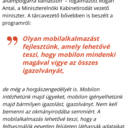
állampolgárrá válhasson”
– fogalmazott Rogán
Antal, a Miniszterelnöki Kabinetirodát vezető
miniszter. A tárcavezető bővebben is beszélt a
programról:
Olyan mobilalkalmazást
fejlesztünk, amely lehetővé
teszi, hogy mobilon mindenki
magával vigye az összes
igazolványát,
de még a horgászengedélyét is. Mobilon
intézhetünk majd ügyeket, mobilon igényelhetünk
majd bármilyen igazolást, igazolványt. Nem kell
bemenni az okmányirodába semmiért. A
mobilalkalmazás lehetővé teszi, hogy a
felhasználók egyetlen felületen láthassák adataikat,