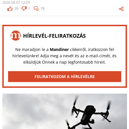
2026.08.07 12:03
39
1
78
HÍRLEVÉL-FELIRATKOZÁS
Ne maradjon le a
Mandiner
cikkeiről, iratkozzon fel
hírlevelünkre! Adja meg a nevét és az e-mail-címét, és
elküldjük Önnek a nap legfontosabb híreit.
FELIRATKOZOM A HÍRLEVÉLRE