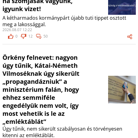
ha szomjasak vagyunk,
igyunk vizet!
A kétharmados kormánypárt újabb tuti tippet osztott
meg a lakossággal.
2026.08.07 12:22
0
12
50
Örkény felnevet: nagyon
úgy tűnik, Kátai-Németh
Vilmoséknak úgy sikerült
„propagandázniuk” a
minisztérium falán, hogy
ehhez semmiféle
engedélyük nem volt, így
most vehetik is le az
„emléktáblát”
Úgy tűnik, nem sikerült szabályosan és törvényesen
kitenni az emléktáblát.