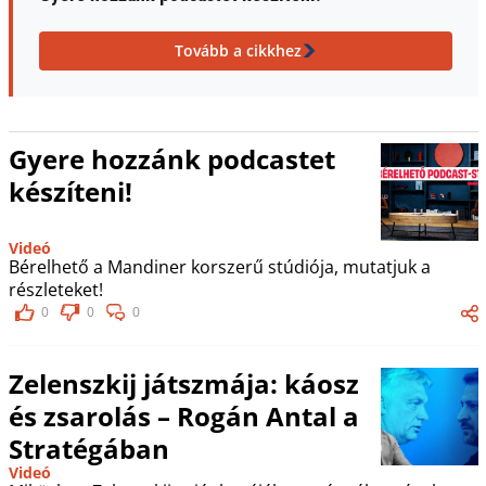
Tovább a cikkhez
Gyere hozzánk podcastet
készíteni!
Videó
Bérelhető a Mandiner korszerű stúdiója, mutatjuk a
részleteket!
0
0
0
Zelenszkij játszmája: káosz
és zsarolás – Rogán Antal a
Stratégában
Videó