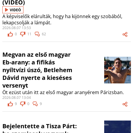
(VIDEÓ)
VIDEÓ
A képviselők elárulták, hogy ha kijönnek egy szobából,
lekapcsolják a lámpát.
2026.08.07 13:53
0
11
62
Megvan az első magyar
Eb-arany: a fifikás
nyíltvízi úszó, Betlehem
Dávid nyerte a kieséses
versenyt
Öt ezüst után itt az első magyar aranyérem Párizsban.
2026.08.07 13:04
9
0
9
Bejelentette a Tisza Párt: