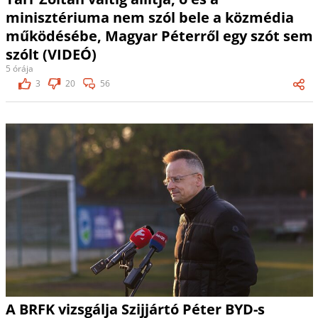
minisztériuma nem szól bele a közmédia
működésébe, Magyar Péterről egy szót sem
szólt (VIDEÓ)
5 órája
3
20
56
A BRFK vizsgálja Szijjártó Péter BYD-s