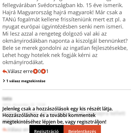
fellegvárában Svédországban kb. 15 éve ismerik. 
Hajrá Magyarország hajrá magyarok! Már csak a 
TANú fogalmát kellene frissíteniünk mert ezt pl. a 
nyugat európai ügyintézésben senki nem ismeri. 

Mi lesz azzal a rengeteg dolgozó val aki az 
okmányirodákban naponta a kiszolgál bennünket? 
Bele se merek gondolni az ingatlan fejlesztésekbe, 
Lehet hogy hotelek nek fogják kérni az 
okmányirodákat. 
Válasz erre
0
1
1 válasz megtekintése
tetx
2022. december 23. 13:34
Jelenleg csak a hozzászólások egy kis részét látja.
nagyon helyes, de valójában már tegnapra kellett 
Hozzászóláshoz és a további kommentek
volna.
megtekintéséhez lépjen be, vagy regisztráljon!
Válasz erre
0
0
Regisztráció
Bejelentkezés