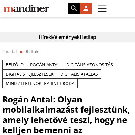
Hírek
Vélemények
Hetilap
Főoldal
Belföld
⬤
BELFÖLD
ROGÁN ANTAL
DIGITÁLIS AZONOSÍTÁS
DIGITÁLIS FEJLESZTÉSEK
DIGITÁLIS ÁTÁLLÁS
MINISZTERELNÖKI KABINETIRODA
Rogán Antal: Olyan
mobilalkalmazást fejlesztünk,
amely lehetővé teszi, hogy ne
kelljen bemenni az