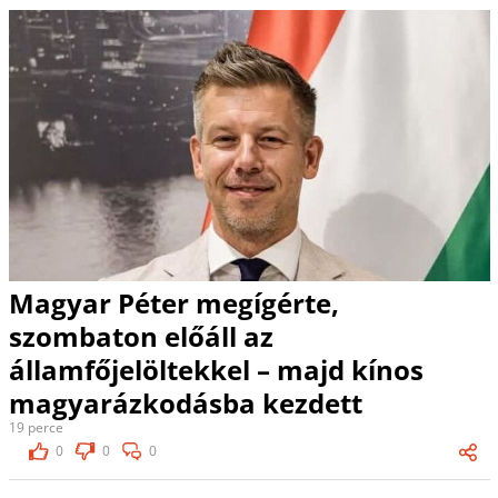
Magyar Péter megígérte,
szombaton előáll az
államfőjelöltekkel – majd kínos
magyarázkodásba kezdett
19 perce
0
0
0