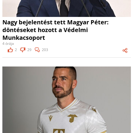
Nagy bejelentést tett Magyar Péter:
döntéseket hozott a Védelmi
Munkacsoport
4 órája
2
29
203