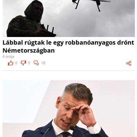
Lábbal rúgtak le egy robbanóanyagos drónt
Németországban
4 órája
0
0
18