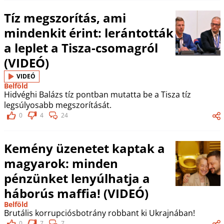
Tíz megszorítás, ami
mindenkit érint: lerántották
a leplet a Tisza-csomagról
(VIDEÓ)
VIDEÓ
Belföld
Hidvéghi Balázs tíz pontban mutatta be a Tisza tíz
legsúlyosabb megszorítását.
0
4
24
Kemény üzenetet kaptak a
magyarok: minden
pénzünket lenyúlhatja a
háborús maffia! (VIDEÓ)
Belföld
Brutális korrupciósbotrány robbant ki Ukrajnában!
0
7
7