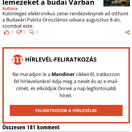
lemezeket a budai Várban
Kultúra
Különleges elektronikus zenei rendezvénynek ad otthont
a Budavári Palota Oroszlános udvara augusztus 8-án,
szombat este.
0
0
3
HÍRLEVÉL-FELIRATKOZÁS
Ne maradjon le a
Mandiner
cikkeiről, iratkozzon
fel hírlevelünkre! Adja meg a nevét és az e-mail-
címét, és elküldjük Önnek a nap legfontosabb
híreit.
FELIRATKOZOM A HÍRLEVÉLRE
Összesen 181 komment