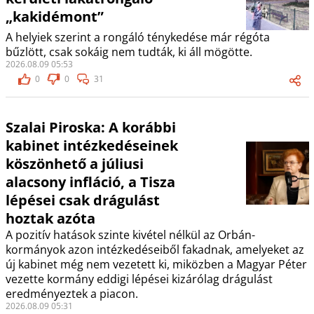
„kakidémont”
A helyiek szerint a rongáló ténykedése már régóta
bűzlött, csak sokáig nem tudták, ki áll mögötte.
2026.08.09 05:53
0
0
31
Szalai Piroska: A korábbi
kabinet intézkedéseinek
köszönhető a júliusi
alacsony infláció, a Tisza
lépései csak drágulást
hoztak azóta
A pozitív hatások szinte kivétel nélkül az Orbán-
kormányok azon intézkedéseiből fakadnak, amelyeket az
új kabinet még nem vezetett ki, miközben a Magyar Péter
vezette kormány eddigi lépései kizárólag drágulást
eredményeztek a piacon.
2026.08.09 05:31