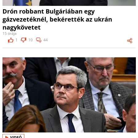
Drón robbant Bulgáriában egy
gázvezetéknél, bekérették az ukrán
nagykövetet
15 órája
1
10
44
VIDEÓ