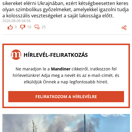
sikereket elérni Ukrajnában, ezért kétségbeesetten keres
olyan szimbolikus győzelmeket, amelyekkel igazolni tudja
a kolosszális veszteségeket a saját lakossága előtt.
2026.08.09 04:56
0
10
25
HÍRLEVÉL-FELIRATKOZÁS
Ne maradjon le a
Mandiner
cikkeiről, iratkozzon fel
hírlevelünkre! Adja meg a nevét és az e-mail-címét, és
elküldjük Önnek a nap legfontosabb híreit.
FELIRATKOZOM A HÍRLEVÉLRE