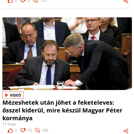
2
3
123
VIDEÓ
Mézeshetek után jöhet a feketeleves:
ősszel kiderül, mire készül Magyar Péter
kormánya
17 órája
2
12
183