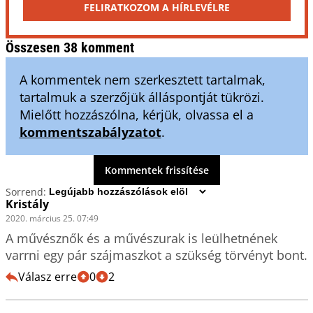
FELIRATKOZOM A HÍRLEVÉLRE
Összesen 38 komment
A kommentek nem szerkesztett tartalmak,
tartalmuk a szerzőjük álláspontját tükrözi.
Mielőtt hozzászólna, kérjük, olvassa el a
kommentszabályzatot
.
Kommentek frissítése
Sorrend:
Kristály
2020. március 25. 07:49
A művésznők és a művészurak is leülhetnének 
varrni egy pár szájmaszkot a szükség törvényt bont.
Válasz erre
0
2