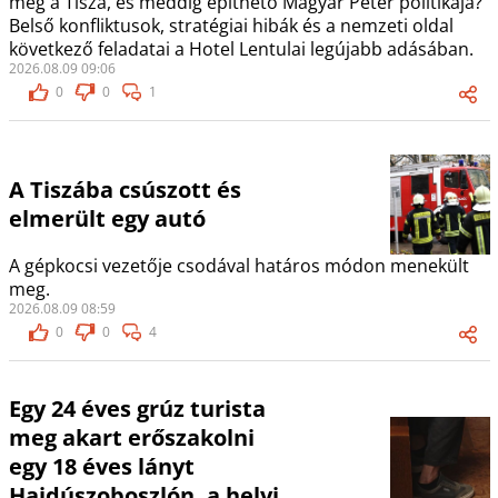
meg a Tisza, és meddig építhető Magyar Péter politikája?
Belső konfliktusok, stratégiai hibák és a nemzeti oldal
következő feladatai a Hotel Lentulai legújabb adásában.
2026.08.09 09:06
0
0
1
A Tiszába csúszott és
elmerült egy autó
A gépkocsi vezetője csodával határos módon menekült
meg.
2026.08.09 08:59
0
0
4
Egy 24 éves grúz turista
meg akart erőszakolni
egy 18 éves lányt
Hajdúszoboszlón, a helyi