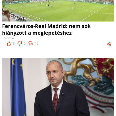
Ferencváros-Real Madrid: nem sok
hiányzott a meglepetéshez
15 órája
3
0
40