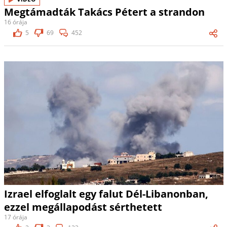
Megtámadták Takács Pétert a strandon
16 órája
5
69
452
Izrael elfoglalt egy falut Dél-Libanonban,
ezzel megállapodást sérthetett
17 órája