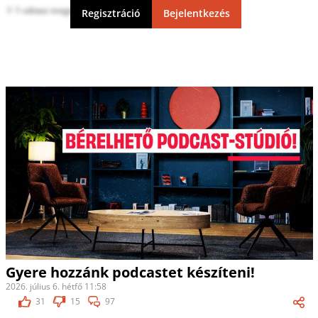
1 válasz megtekintése
Regisztráció
Bejelentkezés
Gyere hozzánk podcastet készíteni!
2026. július 6. hétfő 11:58
31
15
97