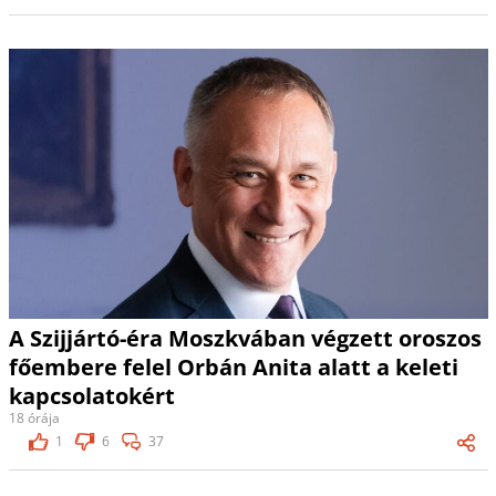
A Szijjártó-éra Moszkvában végzett oroszos
főembere felel Orbán Anita alatt a keleti
kapcsolatokért
18 órája
1
6
37