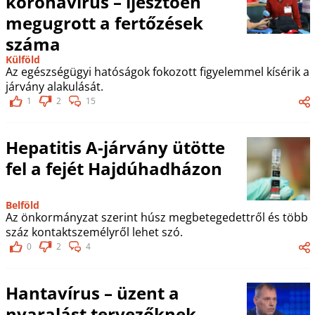
koronavírus – ijesztően
megugrott a fertőzések
száma
Külföld
Az egészségügyi hatóságok fokozott figyelemmel kísérik a
járvány alakulását.
1
2
15
Hepatitis A-járvány ütötte
fel a fejét Hajdúhadházon
Belföld
Az önkormányzat szerint húsz megbetegedettről és több
száz kontaktszemélyről lehet szó.
0
2
4
Hantavírus – üzent a
nyaralást tervezőknek