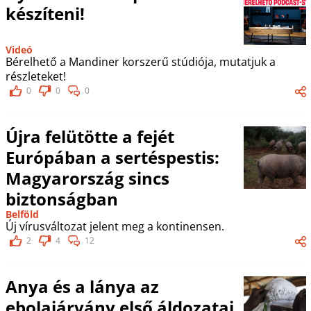
készíteni!
Videó
Bérelhető a Mandiner korszerű stúdiója, mutatjuk a
részleteket!
0
0
0
Újra felütötte a fejét
Európában a sertéspestis:
Magyarország sincs
biztonságban
Belföld
Új vírusváltozat jelent meg a kontinensen.
2
4
12
Anya és a lánya az
ebolajárvány első áldozatai