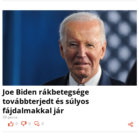
Joe Biden rákbetegsége
továbbterjedt és súlyos
fájdalmakkal jár
39 perce
0
0
0