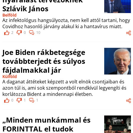
Szlávik János
Belföld
Az infektológus hangsúlyozta, nem kell attól tartani, hogy
Covidhoz hasonló járvány alakul ki a hantavírus miatt.
2
0
10
Joe Biden rákbetegsége
továbbterjedt és súlyos
fájdalmakkal jár
Külföld
A daganat áttéteket képzett a volt elnök csontjaiban és
azon túl is, ami sok szempontból rendkívül legyengíti és
korlátozza Bident a mindennapi életben.
0
1
1
„Minden munkámmal és
FORINTTAL el tudok