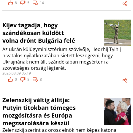
8
5
14
Kijev tagadja, hogy
szándékosan küldött
volna drónt Bulgária felé
Az ukrán külügyminisztérium szóvivője, Heorhij Tyihij
hivatalos nyilatkozatában sietett leszögezni, hogy
Ukrajnának nem állt szándékában megsérteni a
szövetséges ország légterét.
2026.08.09 05:19
0
8
8
Zelenszkij váltig állítja:
Putyin titokban tömeges
mozgósításra és Európa
megzsarolására készül
Zelenszkij szerint az orosz elnök nem képes katonai