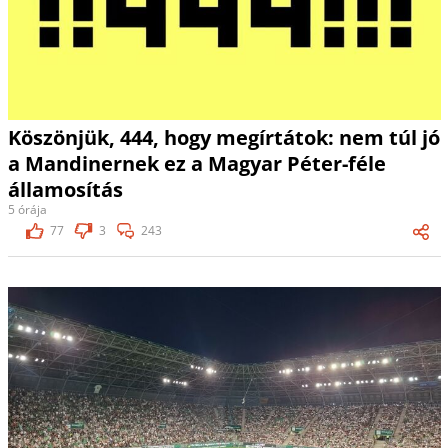
Köszönjük, 444, hogy megírtátok: nem túl jó
a Mandinernek ez a Magyar Péter-féle
államosítás
5 órája
77
3
243