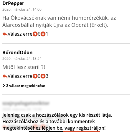
DrPepper
2020. március 24. 14:00
Ha Ókovácséknak van némi humorérzékük, az 
Álarcosbállal nyitják újra az Operát (Erkelt). 
Válasz erre
6
1
BőröndÖdön
2020. március 24. 13:54
Mitől lesz steril ?! 
Válasz erre
0
3
2 válasz megtekintése
szajnyalogatoviktor
2020. március 24. 13:36
Jelenleg csak a hozzászólások egy kis részét látja.
biztos steril lesz..jah, nem..
Hozzászóláshoz és a további kommentek
Válasz erre
2
4
megtekintéséhez lépjen be, vagy regisztráljon!