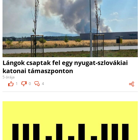
Lángok csaptak fel egy nyugat-szlovákiai
katonai támaszponton
5 órája
1
0
4