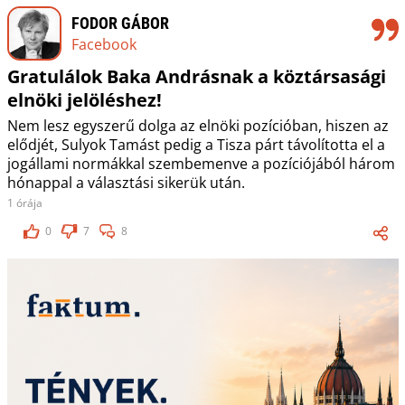
FODOR GÁBOR
Facebook
Gratulálok Baka Andrásnak a köztársasági
elnöki jelöléshez!
Nem lesz egyszerű dolga az elnöki pozícióban, hiszen az
elődjét, Sulyok Tamást pedig a Tisza párt távolította el a
jogállami normákkal szembemenve a pozíciójából három
hónappal a választási sikerük után.
1 órája
0
7
8