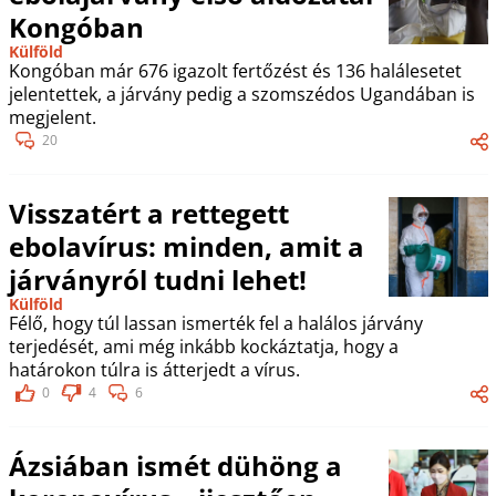
Kongóban
Külföld
Kongóban már 676 igazolt fertőzést és 136 halálesetet
jelentettek, a járvány pedig a szomszédos Ugandában is
megjelent.
20
Visszatért a rettegett
ebolavírus: minden, amit a
járványról tudni lehet!
Külföld
Félő, hogy túl lassan ismerték fel a halálos járvány
terjedését, ami még inkább kockáztatja, hogy a
határokon túlra is átterjedt a vírus.
0
4
6
Ázsiában ismét dühöng a