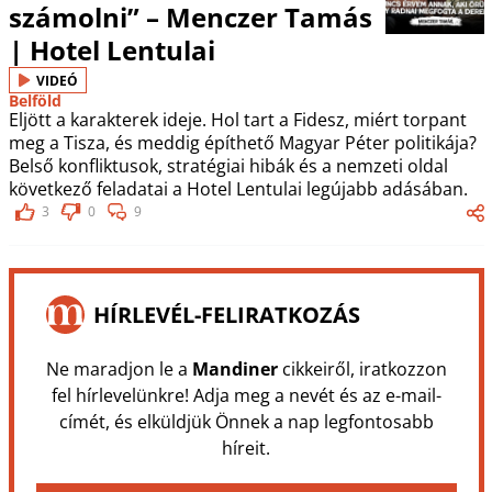
számolni” – Menczer Tamás
| Hotel Lentulai
VIDEÓ
Belföld
Eljött a karakterek ideje. Hol tart a Fidesz, miért torpant
meg a Tisza, és meddig építhető Magyar Péter politikája?
Belső konfliktusok, stratégiai hibák és a nemzeti oldal
következő feladatai a Hotel Lentulai legújabb adásában.
3
0
9
HÍRLEVÉL-FELIRATKOZÁS
Ne maradjon le a
Mandiner
cikkeiről, iratkozzon
fel hírlevelünkre! Adja meg a nevét és az e-mail-
címét, és elküldjük Önnek a nap legfontosabb
híreit.