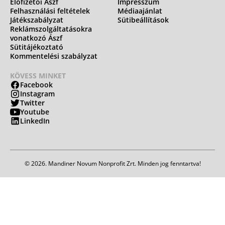
Előfizetői Ászf
Impresszum
Felhasználási feltételek
Médiaajánlat
Játékszabályzat
Sütibeállítások
Reklámszolgáltatásokra
vonatkozó Ászf
Sütitájékoztató
Kommentelési szabályzat
KÖVESS MINKET
Facebook
Instagram
Twitter
Youtube
LinkedIn
© 2026. Mandiner Novum Nonprofit Zrt. Minden jog fenntartva!