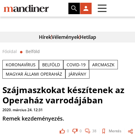
Hírek
Vélemények
Hetilap
Főoldal
Belföld
⬤
KORONAVÍRUS
BELFÖLD
COVID-19
ARCMASZK
MAGYAR ÁLLAMI OPERAHÁZ
JÁRVÁNY
Szájmaszkokat készítenek az
Operaház varrodájában
2020. március 24. 12:31
Remek kezdeményezés.
0
0
38
Mentés