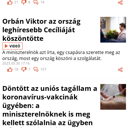
21
8
14
Orbán Viktor az ország
leghíresebb Cecíliáját
köszöntötte
VIDEÓ
A miniszterelnök azt írta, egy csapásra szerette meg az
ország, most egy ország köszöni a szolgálatát.
2025.05.30 17:16
18
7
107
Döntött az uniós tagállam a
koronavírus-vakcinák
ügyében: a
miniszterelnöknek is meg
kellett szólalnia az ügyben