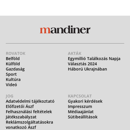
ROVATOK
AKTÁK
Belföld
Egymillió Találkozás Napja
Külföld
Választás 2024
Gazdaság
Háború Ukrajnában
Sport
Kultúra
Videó
JOG
KAPCSOLAT
Adatvédelmi tájékoztató
Gyakori kérdések
Előfizetői Ászf
Impresszum
Felhasználási feltételek
Médiaajánlat
Játékszabályzat
Sütibeállítások
Reklámszolgáltatásokra
vonatkozó Ászf