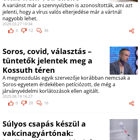
A variánst már a szennyvízben is azonosították, ami azt
jelenti, hogy a vírus valós elterjedése már a vártnál
nagyobb lehet.
2026.03.27 10:34
3
12
36
Soros, covid, választás –
tüntetők jelentek meg a
Kossuth téren
A megmozdulás egyik szervezője korábban nemcsak a
Soros-egyetem érdekében petíciózott, de még a
járványvédelmi korlátozások ellen agitált.
2025.08.19 16:27
0
20
16
Súlyos csapás készül a
vakcinagyártónak: