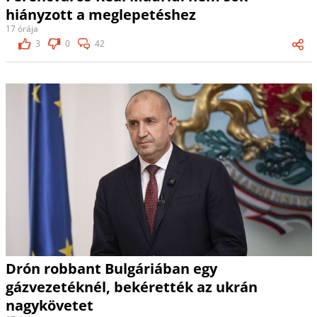
hiányzott a meglepetéshez
17 órája
3
0
42
Drón robbant Bulgáriában egy
gázvezetéknél, bekérették az ukrán
nagykövetet