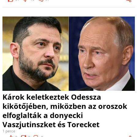
Károk keletkeztek Odessza
kikötőjében, miközben az oroszok
elfoglalták a donyecki
Vaszjutinszket és Torecket
1 perce