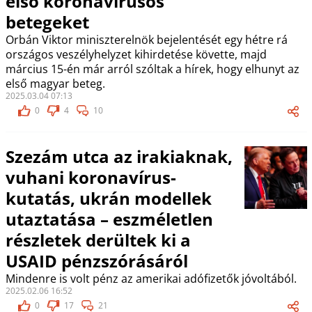
első koronavírusos
betegeket
Orbán Viktor miniszterelnök bejelentését egy hétre rá
országos veszélyhelyzet kihirdetése követte, majd
március 15-én már arról szóltak a hírek, hogy elhunyt az
első magyar beteg.
2025.03.04 07:13
0
4
10
Szezám utca az irakiaknak,
vuhani koronavírus-
kutatás, ukrán modellek
utaztatása – eszméletlen
részletek derültek ki a
USAID pénzszórásáról
Mindenre is volt pénz az amerikai adófizetők jóvoltából.
2025.02.06 16:52
0
17
21