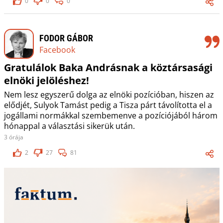
0
0
0
FODOR GÁBOR
Facebook
Gratulálok Baka Andrásnak a köztársasági
elnöki jelöléshez!
Nem lesz egyszerű dolga az elnöki pozícióban, hiszen az
elődjét, Sulyok Tamást pedig a Tisza párt távolította el a
jogállami normákkal szembemenve a pozíciójából három
hónappal a választási sikerük után.
3 órája
2
27
81