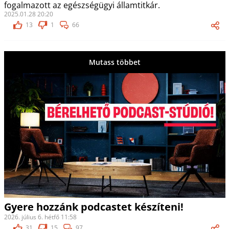
fogalmazott az egészségügyi államtitkár.
2025.01.28 20:20
13
1
66
Mutass többet
Gyere hozzánk podcastet készíteni!
2026. július 6. hétfő 11:58
31
15
97