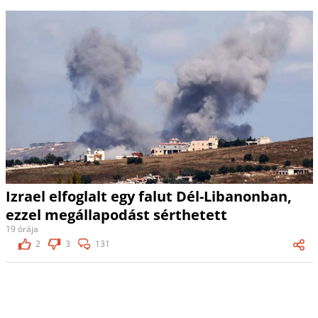
Izrael elfoglalt egy falut Dél-Libanonban,
ezzel megállapodást sérthetett
19 órája
2
3
131