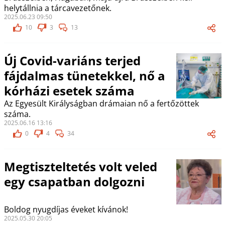
helytállnia a tárcavezetőnek.
2025.06.23 09:50
10
3
13
Új Covid-variáns terjed
fájdalmas tünetekkel, nő a
kórházi esetek száma
Az Egyesült Királyságban drámaian nő a fertőzöttek
száma.
2025.06.16 13:16
0
4
34
Megtiszteltetés volt veled
egy csapatban dolgozni
Boldog nyugdíjas éveket kívánok!
2025.05.30 20:05