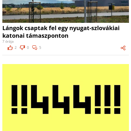
Lángok csaptak fel egy nyugat-szlovákiai
katonai támaszponton
7 órája
2
0
5