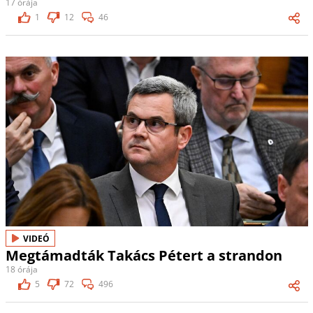
17 órája
1
12
46
VIDEÓ
Megtámadták Takács Pétert a strandon
18 órája
5
72
496