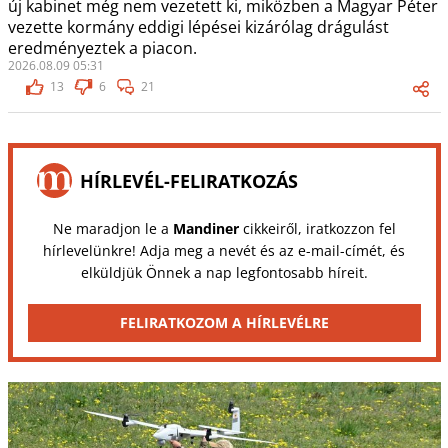
új kabinet még nem vezetett ki, miközben a Magyar Péter
vezette kormány eddigi lépései kizárólag drágulást
eredményeztek a piacon.
2026.08.09 05:31
13
6
21
HÍRLEVÉL-FELIRATKOZÁS
Ne maradjon le a
Mandiner
cikkeiről, iratkozzon fel
hírlevelünkre! Adja meg a nevét és az e-mail-címét, és
elküldjük Önnek a nap legfontosabb híreit.
FELIRATKOZOM A HÍRLEVÉLRE