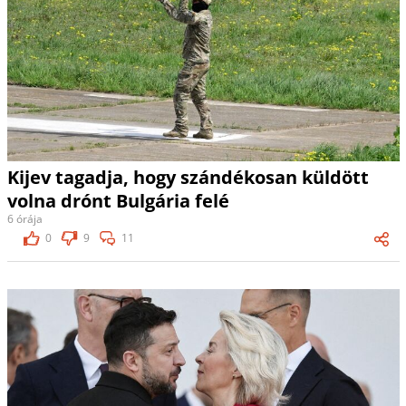
Kijev tagadja, hogy szándékosan küldött
volna drónt Bulgária felé
6 órája
0
9
11