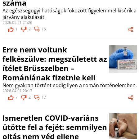
száma
Az egészségügyi hatóságok fokozott figyelemmel kísérik a
járvány alakulását.
2026.05.21 21:26
1
2
15
Erre nem voltunk
felkészülve: megszületett az
ítélet Brüsszelben –
Romániának fizetnie kell
Nem gyakran történt eddig ilyen a román történelemben.
2026.04.01 20:13
7
2
17
Ismeretlen COVID-variáns
ütötte fel a fejét: semmilyen
oltás nem véd ellene