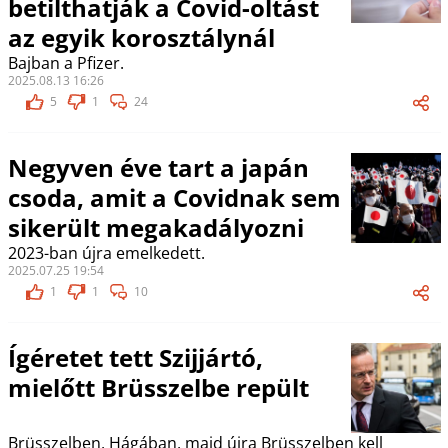
betilthatják a Covid-oltást
az egyik korosztálynál
Bajban a Pfizer.
2025.08.13 16:26
5
1
24
Negyven éve tart a japán
csoda, amit a Covidnak sem
sikerült megakadályozni
2023-ban újra emelkedett.
2025.07.25 19:54
1
1
10
Ígéretet tett Szijjártó,
mielőtt Brüsszelbe repült
Brüsszelben, Hágában, majd újra Brüsszelben kell