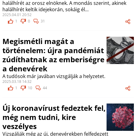
halálhírét az orosz elnöknek. A mondás szerint, akinek
halálhírét keltik idejekorán, sokáig él...
2025.04.01 20:52
1
0
31
Megismétli magát a
történelem: újra pandémiát
zúdíthatnak az emberiségre
a denevérek
A tudósok már javában vizsgálják a helyzetet.
2025.03.18 14:32
1
10
44
Új koronavírust fedeztek fel,
még nem tudni, kire
veszélyes
Vizsgálják még az új, denevérekben felfedezett