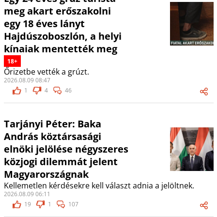
meg akart erőszakolni
egy 18 éves lányt
Hajdúszoboszlón, a helyi
kínaiak mentették meg
18+
Őrizetbe vették a grúzt.
2026.08.09 08:47
1
4
46
Tarjányi Péter: Baka
András köztársasági
elnöki jelölése négyszeres
közjogi dilemmát jelent
Magyarországnak
Kellemetlen kérdésekre kell választ adnia a jelöltnek.
2026.08.09 06:11
19
1
107