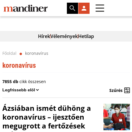
Hírek
Vélemények
Hetilap
Főoldal
koronavírus
⬤
koronavírus
7855 db
cikk összesen
Szűrés
Ázsiában ismét dühöng a
koronavírus – ijesztően
megugrott a fertőzések