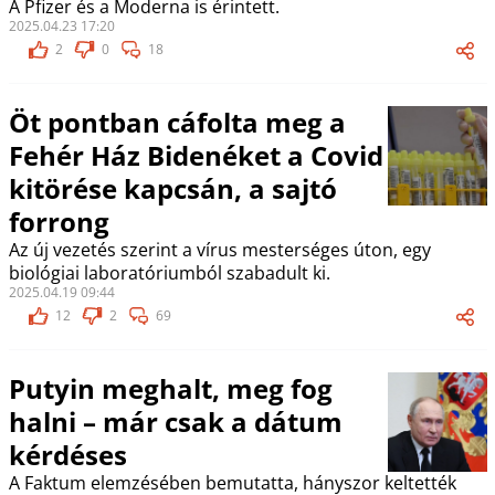
A Pfizer és a Moderna is érintett.
2025.04.23 17:20
2
0
18
Öt pontban cáfolta meg a
Fehér Ház Bidenéket a Covid
kitörése kapcsán, a sajtó
forrong
Az új vezetés szerint a vírus mesterséges úton, egy
biológiai laboratóriumból szabadult ki.
2025.04.19 09:44
12
2
69
Putyin meghalt, meg fog
halni – már csak a dátum
kérdéses
A Faktum elemzésében bemutatta, hányszor keltették