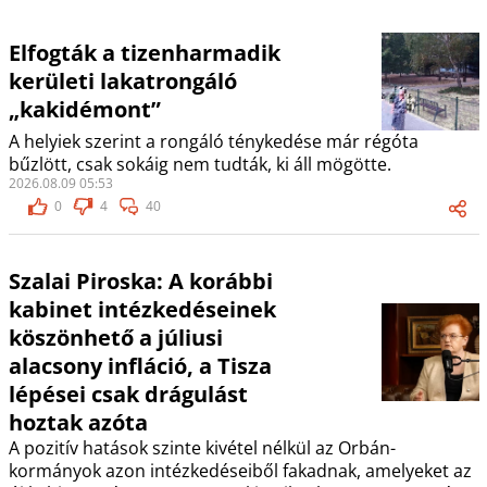
Elfogták a tizenharmadik
kerületi lakatrongáló
„kakidémont”
A helyiek szerint a rongáló ténykedése már régóta
bűzlött, csak sokáig nem tudták, ki áll mögötte.
2026.08.09 05:53
0
4
40
Szalai Piroska: A korábbi
kabinet intézkedéseinek
köszönhető a júliusi
alacsony infláció, a Tisza
lépései csak drágulást
hoztak azóta
A pozitív hatások szinte kivétel nélkül az Orbán-
kormányok azon intézkedéseiből fakadnak, amelyeket az