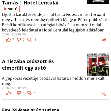
Tamás | Hotel Lentulai
VIDEÓ
Eljött a karakterek ideje. Hol tart a Fidesz, miért torpant
meg a Tisza, és meddig építhető Magyar Péter politikája?
Belső konfliktusok, stratégiai hibák és a nemzeti oldal
következő feladatai a Hotel Lentulai legújabb adásában.
2026.08.09 09:06
7
0
18
A Tiszába csúszott és
elmerült egy autó
A gépkocsi vezetője csodával határos módon menekült
meg.
2026.08.09 08:59
0
1
21
Egy 24 éves grúz turista