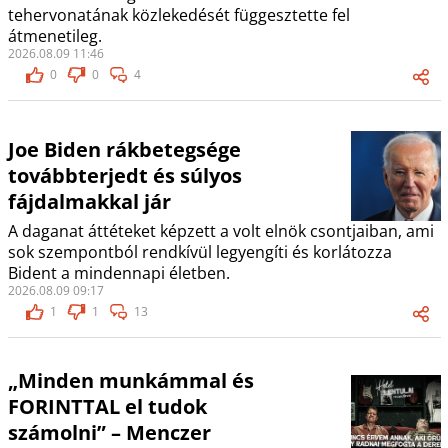
tehervonatának közlekedését függesztette fel
átmenetileg.
2026.08.09 11:46
0
0
4
Joe Biden rákbetegsége
továbbterjedt és súlyos
fájdalmakkal jár
A daganat áttéteket képzett a volt elnök csontjaiban, ami
sok szempontból rendkívül legyengíti és korlátozza
Bident a mindennapi életben.
2026.08.09 09:17
1
1
13
„Minden munkámmal és
FORINTTAL el tudok
számolni” – Menczer