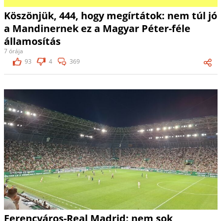
Köszönjük, 444, hogy megírtátok: nem túl jó
a Mandinernek ez a Magyar Péter-féle
államosítás
7 órája
93
4
369
Ferencváros-Real Madrid: nem sok