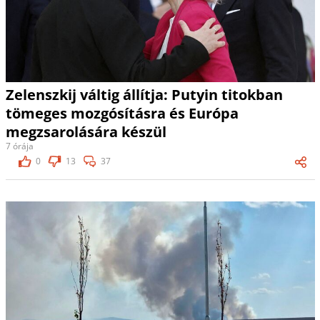
Zelenszkij váltig állítja: Putyin titokban
tömeges mozgósításra és Európa
megzsarolására készül
7 órája
0
13
37