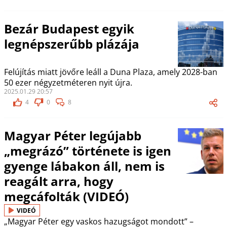
Bezár Budapest egyik
legnépszerűbb plázája
Felújítás miatt jövőre leáll a Duna Plaza, amely 2028-ban
50 ezer négyzetméteren nyit újra.
2025.01.29 20:57
4
0
8
Magyar Péter legújabb
„megrázó” története is igen
gyenge lábakon áll, nem is
reagált arra, hogy
megcáfolták (VIDEÓ)
VIDEÓ
„Magyar Péter egy vaskos hazugságot mondott” –