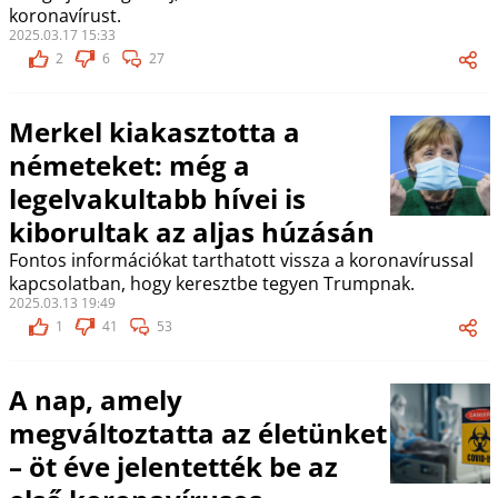
koronavírust.
2025.03.17 15:33
2
6
27
Merkel kiakasztotta a
németeket: még a
legelvakultabb hívei is
kiborultak az aljas húzásán
Fontos információkat tarthatott vissza a koronavírussal
kapcsolatban, hogy keresztbe tegyen Trumpnak.
2025.03.13 19:49
1
41
53
A nap, amely
megváltoztatta az életünket
– öt éve jelentették be az