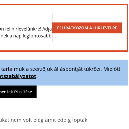
FELIRATKOZOM A HÍRLEVÉLRE
on fel hírlevelünkre! Adja
Önnek a nap legfontosabb
artalmuk a szerzőjük álláspontját tükrözi. Mielőtt
szabályzatot
.
ntek frissítése
kat nem volt elég amit eddig loptak