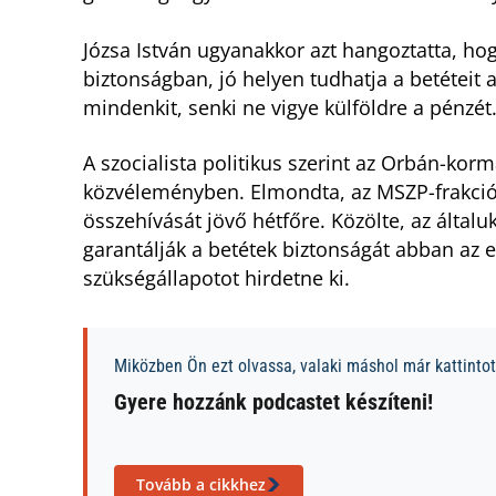
Józsa István ugyanakkor azt hangoztatta, ho
biztonságban, jó helyen tudhatja a betéteit
mindenkit, senki ne vigye külföldre a pénzét
A szocialista politikus szerint az Orbán-kor
közvéleményben. Elmondta, az MSZP-frakci
összehívását jövő hétfőre. Közölte, az általu
garantálják a betétek biztonságát abban az 
szükségállapotot hirdetne ki.
Miközben Ön ezt olvassa, valaki máshol már kattintott
Gyere hozzánk podcastet készíteni!
Tovább a cikkhez