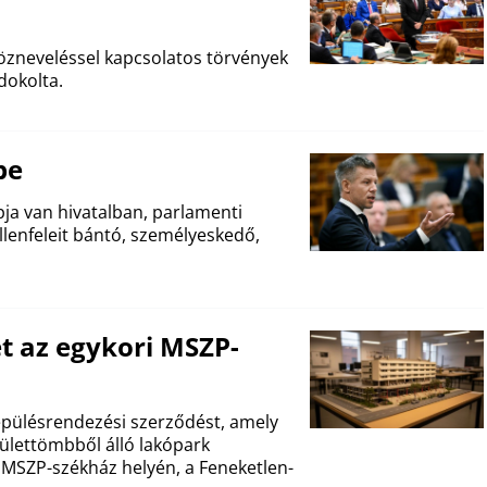
közneveléssel kapcsolatos törvények
dokolta.
be
pja van hivatalban, parlamenti
lenfeleit bántó, személyeskedő,
t az egykori MSZP-
lepülésrendezési szerződést, amely
ülettömbből álló lakópark
ri MSZP-székház helyén, a Feneketlen-