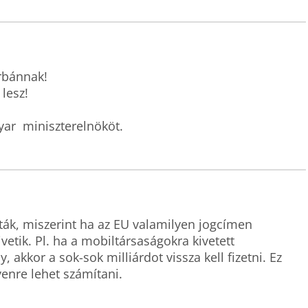
bánnak! 

esz! 

yar  miniszterelnököt.
ák, miszerint ha az EU valamilyen jogcímen 
vetik. Pl. ha a mobiltársaságokra kivetett 
 akkor a sok-sok milliárdot vissza kell fizetni. Ez 
yenre lehet számítani.