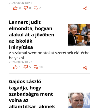
2026.08.06 18:51
0
0
2
Lannert Judit
elmondta, hogyan
alakul át a jövőben
az iskolák
irányítása
A szakmai szempontokat szeretnék előtérbe
helyezni.
2026.08.06 18:27
1
5
18
Gajdos László
tagadja, hogy
szabadságra ment
volna az
államtitkár, akinek