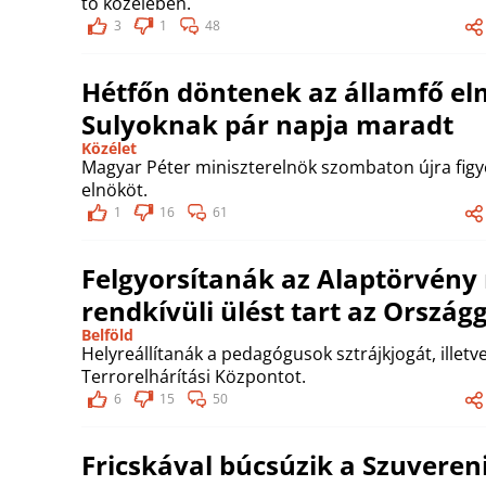
tó közelében.
3
1
48
Hétfőn döntenek az államfő el
Sulyoknak pár napja maradt
Közélet
Magyar Péter miniszterelnök szombaton újra figy
elnököt.
1
16
61
Felgyorsítanák az Alaptörvény
rendkívüli ülést tart az Ország
Belföld
Helyreállítanák a pedagógusok sztrájkjogát, illet
Terrorelhárítási Központot.
6
15
50
Fricskával búcsúzik a Szuveren