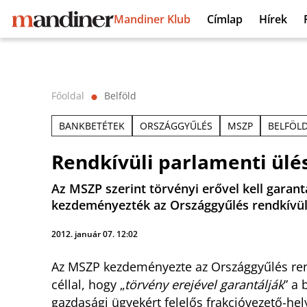
Mandiner Klub
Címlap
Hírek
Főoldal
Belföld
⬤
BANKBETÉTEK
ORSZÁGGYŰLÉS
MSZP
BELFÖL
Rendkívüli parlamenti ülé
Az MSZP szerint törvényi erővel kell garant
kezdeményezték az Országgyűlés rendkívüli
2012. január 07. 12:02
Az MSZP kezdeményezte az Országgyűlés rend
céllal, hogy „
törvény erejével garantálják
” a 
gazdasági ügyekért felelős frakcióvezető-hel