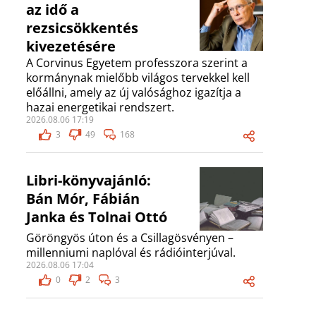
az idő a
rezsicsökkentés
kivezetésére
A Corvinus Egyetem professzora szerint a
kormánynak mielőbb világos tervekkel kell
előállni, amely az új valósághoz igazítja a
hazai energetikai rendszert.
2026.08.06 17:19
3
49
168
Libri-könyvajánló:
Bán Mór, Fábián
Janka és Tolnai Ottó
Göröngyös úton és a Csillagösvényen –
millenniumi naplóval és rádióinterjúval.
2026.08.06 17:04
0
2
3