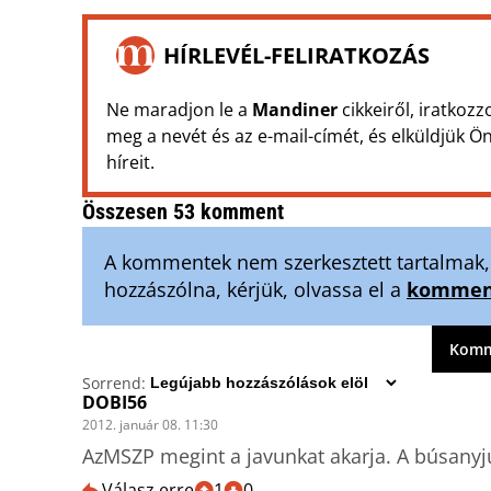
HÍRLEVÉL-FELIRATKOZÁS
Ne maradjon le a
Mandiner
cikkeiről, iratkozz
meg a nevét és az e-mail-címét, és elküldjük 
híreit.
Összesen 53 komment
A kommentek nem szerkesztett tartalmak, t
hozzászólna, kérjük, olvassa el a
komment
Komme
Sorrend:
DOBI56
2012. január 08. 11:30
AzMSZP megint a javunkat akarja. A búsanyju
Válasz erre
1
0