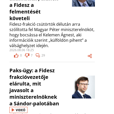
a Fidesz a
felmentését
követeli
Fidesz-frakció csütörtök délután arra
szólította fel Magyar Péter miniszterelnököt,
hogy bocsássa el Kelemen Ágnest, aki
információik szerint „külföldön pihent” a
válsághelyzet idején.
2026.08.06 18:25
0
7
29
Paks-ügy: a Fidesz
frakcióvezetője
elárulta, mit
javasolt a
miniszterelnöknek
a Sándor-palotában
VIDEÓ