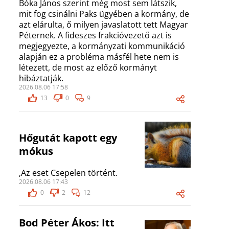
Bóka János szerint még most sem látszik,
mit fog csinálni Paks ügyében a kormány, de
azt elárulta, ő milyen javaslatott tett Magyar
Péternek. A fideszes frakcióvezető azt is
megjegyezte, a kormányzati kommunikáció
alapján ez a probléma másfél hete nem is
létezett, de most az előző kormányt
hibáztatják.
2026.08.06 17:58
13
0
9
Hőgutát kapott egy
mókus
,Az eset Csepelen történt.
2026.08.06 17:43
0
2
12
Bod Péter Ákos: Itt