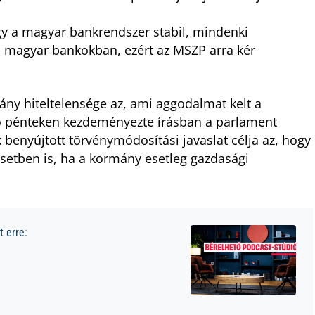
gy a magyar bankrendszer stabil, mindenki
 a magyar bankokban, ezért az MSZP arra kér
.
mány hiteltelensége az, ami aggodalmat kelt a
ó pénteken kezdeményezte írásban a parlament
k benyújtott törvénymódosítási javaslat célja az, hogy
esetben is, ha a kormány esetleg gazdasági
 erre: