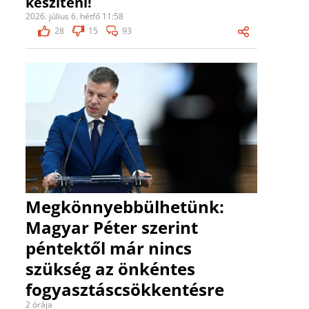
készíteni!
2026. július 6. hétfő 11:58
28
15
93
Megkönnyebbülhetünk:
Magyar Péter szerint
péntektől már nincs
szükség az önkéntes
fogyasztáscsökkentésre
2 órája