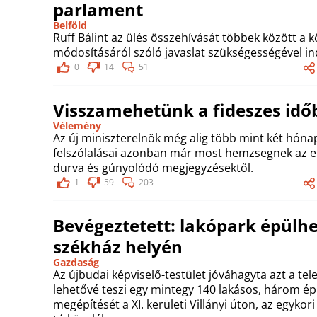
parlament
Belföld
Ruff Bálint az ülés összehívását többek között a 
módosításáról szóló javaslat szükségességével in
0
14
51
Visszamehetünk a fideszes idő
Vélemény
Az új miniszterelnök még alig több mint két hóna
felszólalásai azonban már most hemzsegnek az el
durva és gúnyolódó megjegyzésektől.
1
59
203
Bevégeztetett: lakópark épülhe
székház helyén
Gazdaság
Az újbudai képviselő-testület jóváhagyta azt a te
lehetővé teszi egy mintegy 140 lakásos, három ép
megépítését a XI. kerületi Villányi úton, az egyko