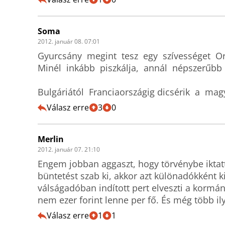
Soma
2012. január 08. 07:01
Gyurcsány  megint  tesz  egy  szívességet  Or
Minél  inkább  piszkálja,  annál  népszerűbb  l
Bulgáriától  Franciaországig dicsérik  a  mag
Válasz erre
3
0
Merlin
2012. január 07. 21:10
Engem jobban aggaszt, hogy törvénybe iktatt
büntetést szab ki, akkor azt különadókként ki
válságadóban indított pert elveszti a kormány,
nem ezer forint lenne per fő. És még több il
Válasz erre
1
1