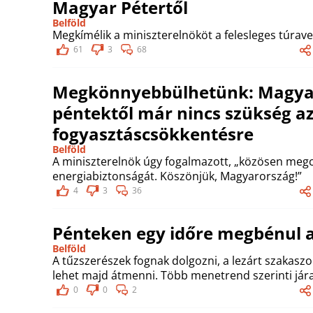
Magyar Pétertől
Belföld
Megkímélik a miniszterelnököt a felesleges túrave
61
3
68
Megkönnyebbülhetünk: Magyar 
péntektől már nincs szükség a
fogyasztáscsökkentésre
Belföld
A miniszterelnök úgy fogalmazott, „közösen meg
energiabiztonságát. Köszönjük, Magyarország!”
4
3
36
Pénteken egy időre megbénul a
Belföld
A tűzszerészek fognak dolgozni, a lezárt szakas
lehet majd átmenni. Több menetrend szerinti jára
0
0
2