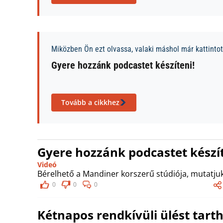
Miközben Ön ezt olvassa, valaki máshol már kattintott
Gyere hozzánk podcastet készíteni!
Tovább a cikkhez
Gyere hozzánk podcastet készít
Videó
Bérelhető a Mandiner korszerű stúdiója, mutatjuk
0
0
0
Kétnapos rendkívüli ülést tarth