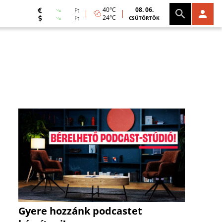
40°C
08. 06.
Ft
24°C
Ft
CSÜTÖRTÖK
Gyere hozzánk podcastet