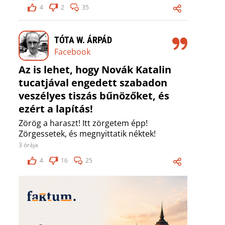
4
2
35
TÓTA W. ÁRPÁD
Facebook
Az is lehet, hogy Novák Katalin
tucatjával engedett szabadon
veszélyes tiszás bűnözőket, és
ezért a lapítás!
Zörög a haraszt! Itt zörgetem épp!
Zörgessetek, és megnyittatik néktek!
3 órája
4
16
25