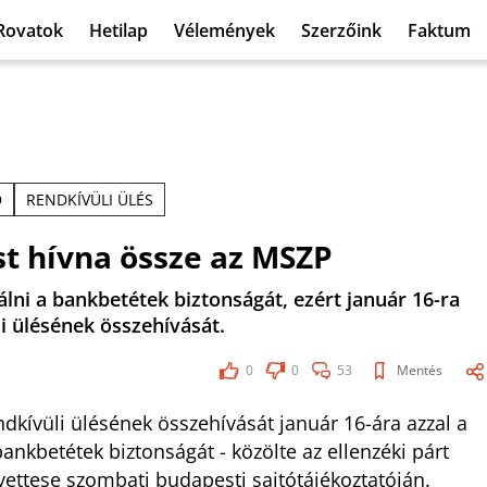
Rovatok
Hetilap
Vélemények
Szerzőink
Faktum
D
RENDKÍVÜLI ÜLÉS
st hívna össze az MSZP
álni a bankbetétek biztonságát, ezért január 16-ra
 ülésének összehívását.
0
0
53
Mentés
kívüli ülésének összehívását január 16-ára azzal a
bankbetétek biztonságát - közölte az ellenzéki párt
yettese szombati budapesti sajtótájékoztatóján.