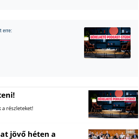
 erre:
eni!
 a részleteket!
at jövő héten a