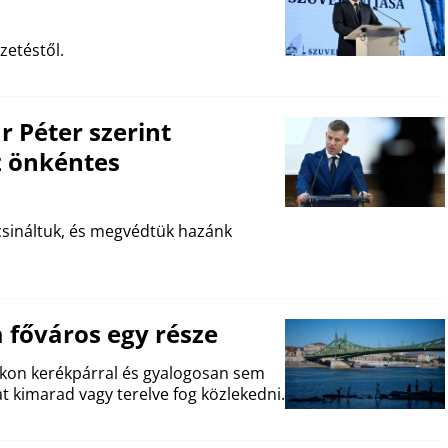
zetéstől.
Péter szerint
z önkéntes
csináltuk, és megvédtük hazánk
 főváros egy része
zokon kerékpárral és gyalogosan sem
t kimarad vagy terelve fog közlekedni.