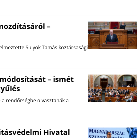
mozdításáról –
elmeztette Sulyok Tamás köztársasági
 módosítását – ismét
gyűlés
ve a rendőrségbe olvasztanák a
itásvédelmi Hivatal