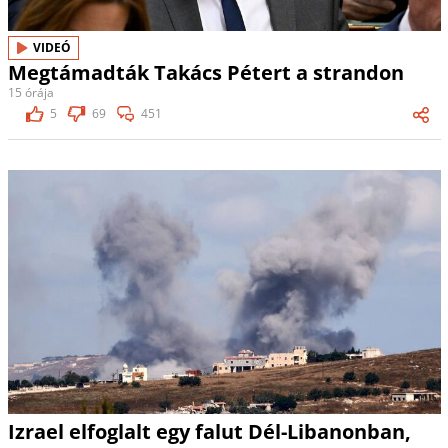
VIDEÓ
Megtámadták Takács Pétert a strandon
15 órája
5
69
451
Izrael elfoglalt egy falut Dél-Libanonban,