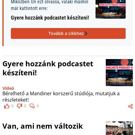
Miközben Ön ezt olvassa, valaki máshol
már kattintott erre:
Gyere hozzánk podcastet készíteni!
Tovább a cikkhez
Gyere hozzánk podcastet
készíteni!
Videó
Bérelhető a Mandiner korszerű stúdiója, mutatjuk a
részleteket!
0
0
0
Van, ami nem változik