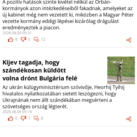
A pozitív hatások szinte kivétel nélkül az Orbán-
kormányok azon intézkedéseiből fakadnak, amelyeket az
új kabinet még nem vezetett ki, miközben a Magyar Péter
vezette kormány eddigi lépései kizárólag drágulást
eredményeztek a piacon.
2026.08.09 05:31
8
5
12
Kijev tagadja, hogy
szándékosan küldött
volna drónt Bulgária felé
Az ukrán külügyminisztérium szóvivője, Heorhij Tyihij
hivatalos nyilatkozatában sietett leszögezni, hogy
Ukrajnának nem állt szándékában megsérteni a
szövetséges ország légterét.
2026.08.09 05:19
0
7
8