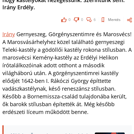
hogy kastélyokat nézegessünk. Szerintünk sem.
Irány Erdély.
0
0
6
Mentés
Irány
Gernyeszeg, Görgényszentimre és Marosvécs!
A Marosvásárhelyhez közel található gernyeszegi
Teleki-kastély a gödöllői kastély rokona stílusban. A
marosvécsi Kemény-kastély az Erdélyi Helikon
írótalálkozóinak adott otthont a második
világháború után. A görgényszentimrei kastély
elődjét 1642-ben I. Rákóczi György építtette
vadászkastélynak, késő reneszánsz stílusban.
Később a Bornemissza-család tulajdonába került,
ők barokk stílusban építették át. Még később
erdészeti líceum működött benne.