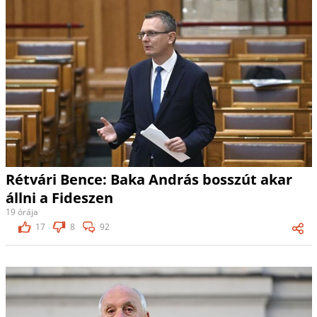
Rétvári Bence: Baka András bosszút akar
állni a Fideszen
19 órája
17
8
92