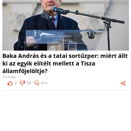
Baka András és a tatai sortűzper: miért állt
ki az egyik elítélt mellett a Tisza
államfőjelöltje?
19 órája
2
58
414