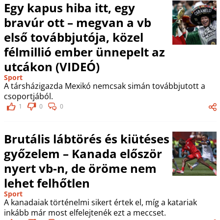
Egy kapus hiba itt, egy
bravúr ott – megvan a vb
első továbbjutója, közel
félmillió ember ünnepelt az
utcákon (VIDEÓ)
Sport
A társházigazda Mexikó nemcsak simán továbbjutott a
csoportjából.
1
0
0
Brutális lábtörés és kiütéses
győzelem – Kanada először
nyert vb-n, de öröme nem
lehet felhőtlen
Sport
A kanadaiak történelmi sikert értek el, míg a katariak
inkább már most elfelejtenék ezt a meccset.