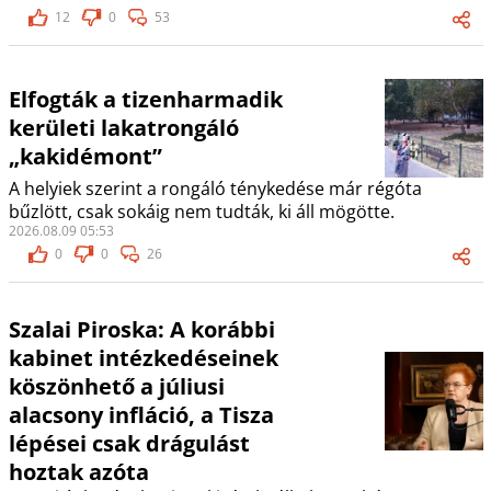
12
0
53
Elfogták a tizenharmadik
kerületi lakatrongáló
„kakidémont”
A helyiek szerint a rongáló ténykedése már régóta
bűzlött, csak sokáig nem tudták, ki áll mögötte.
2026.08.09 05:53
0
0
26
Szalai Piroska: A korábbi
kabinet intézkedéseinek
köszönhető a júliusi
alacsony infláció, a Tisza
lépései csak drágulást
hoztak azóta