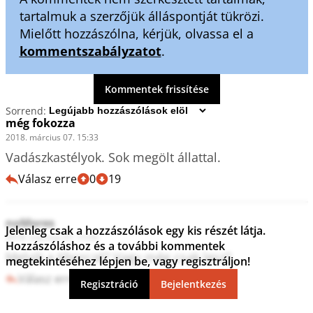
tartalmuk a szerzőjük álláspontját tükrözi.
Mielőtt hozzászólna, kérjük, olvassa el a
kommentszabályzatot
.
Kommentek frissítése
Sorrend:
még fokozza
2018. március 07. 15:33
Vadászkastélyok. Sok megölt állattal.
Válasz erre
0
19
noMores
Jelenleg csak a hozzászólások egy kis részét látja.
2018. március 07. 15:06
Hozzászóláshoz és a további kommentek
Melyik a tiborczé? Vagy még csak lesz?
megtekintéséhez lépjen be, vagy regisztráljon!
Válasz erre
3
7
Regisztráció
Bejelentkezés