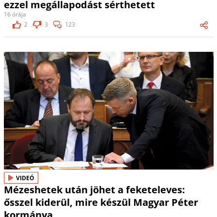
ezzel megállapodást sérthetett
16 órája
2
3
123
VIDEÓ
Mézeshetek után jöhet a feketeleves:
ősszel kiderül, mire készül Magyar Péter
kormánya