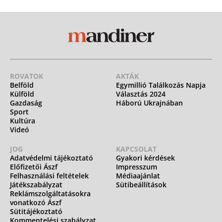
ROVATOK
AKTÁK
Belföld
Egymillió Találkozás Napja
Külföld
Választás 2024
Gazdaság
Háború Ukrajnában
Sport
Kultúra
Videó
JOG
KAPCSOLAT
Adatvédelmi tájékoztató
Gyakori kérdések
Előfizetői Ászf
Impresszum
Felhasználási feltételek
Médiaajánlat
Játékszabályzat
Sütibeállítások
Reklámszolgáltatásokra
vonatkozó Ászf
Sütitájékoztató
Kommentelési szabályzat