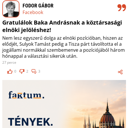
FODOR GÁBOR
Facebook
Gratulálok Baka Andrásnak a köztársasági
elnöki jelöléshez!
Nem lesz egyszerű dolga az elnöki pozícióban, hiszen az
elődjét, Sulyok Tamást pedig a Tisza párt távolította el a
jogállami normákkal szembemenve a pozíciójából három
hónappal a választási sikerük után.
27 perce
0
2
3