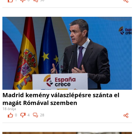
Madrid kemény válaszlépésre szánta el
magát Rómával szemben
18 órája
0
4
28