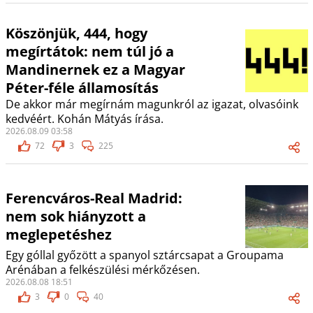
Köszönjük, 444, hogy
megírtátok: nem túl jó a
Mandinernek ez a Magyar
Péter-féle államosítás
De akkor már megírnám magunkról az igazat, olvasóink
kedvéért. Kohán Mátyás írása.
2026.08.09 03:58
72
3
225
Ferencváros-Real Madrid:
nem sok hiányzott a
meglepetéshez
Egy góllal győzött a spanyol sztárcsapat a Groupama
Arénában a felkészülési mérkőzésen.
2026.08.08 18:51
3
0
40