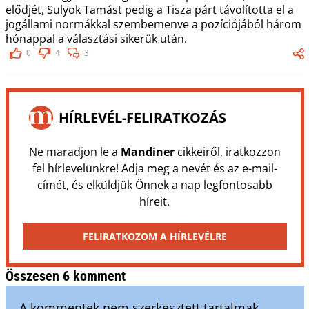
elődjét, Sulyok Tamást pedig a Tisza párt távolította el a
jogállami normákkal szembemenve a pozíciójából három
hónappal a választási sikerük után.
0
4
3
HÍRLEVÉL-FELIRATKOZÁS
Ne maradjon le a
Mandiner
cikkeiről, iratkozzon
fel hírlevelünkre! Adja meg a nevét és az e-mail-
címét, és elküldjük Önnek a nap legfontosabb
híreit.
FELIRATKOZOM A HÍRLEVÉLRE
Összesen 6 komment
A kommentek nem szerkesztett tartalmak,