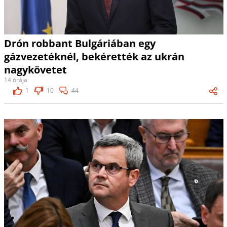
Drón robbant Bulgáriában egy
gázvezetéknél, bekérették az ukrán
nagykövetet
14 órája
1
10
44