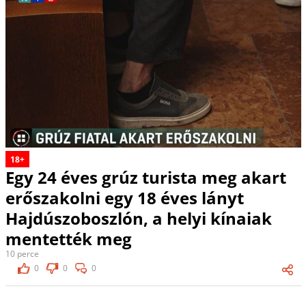
18+
Egy 24 éves grúz turista meg akart
erőszakolni egy 18 éves lányt
Hajdúszoboszlón, a helyi kínaiak
mentették meg
10 perce
0
0
0