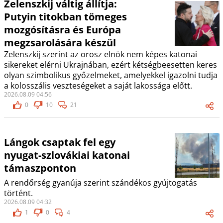
Zelenszkij váltig állítja:
Putyin titokban tömeges
mozgósításra és Európa
megzsarolására készül
Zelenszkij szerint az orosz elnök nem képes katonai
sikereket elérni Ukrajnában, ezért kétségbeesetten keres
olyan szimbolikus győzelmeket, amelyekkel igazolni tudja
a kolosszális veszteségeket a saját lakossága előtt.
2026.08.09 04:56
0
10
21
Lángok csaptak fel egy
nyugat-szlovákiai katonai
támaszponton
A rendőrség gyanúja szerint szándékos gyújtogatás
történt.
2026.08.09 04:32
1
0
4