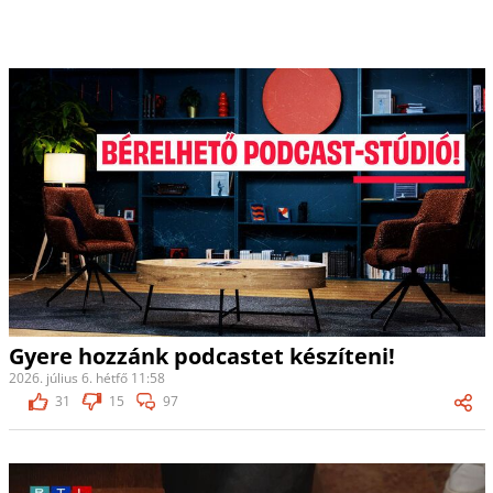
Gyere hozzánk podcastet készíteni!
2026. július 6. hétfő 11:58
31
15
97