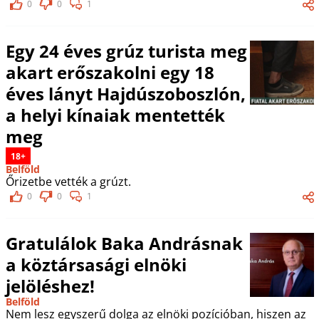
0
0
1
Egy 24 éves grúz turista meg
akart erőszakolni egy 18
éves lányt Hajdúszoboszlón,
a helyi kínaiak mentették
meg
18+
Belföld
Őrizetbe vették a grúzt.
0
0
1
Gratulálok Baka Andrásnak
a köztársasági elnöki
jelöléshez!
Belföld
Nem lesz egyszerű dolga az elnöki pozícióban, hiszen az