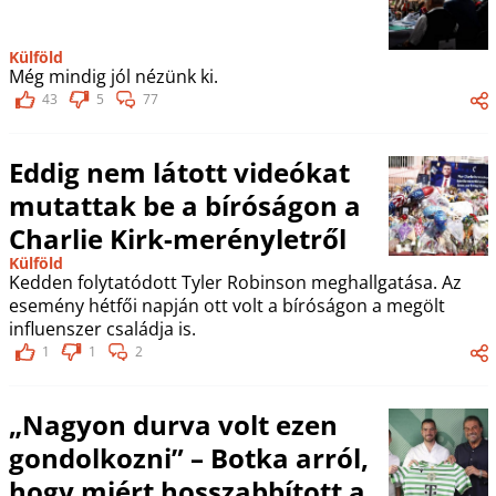
Külföld
Még mindig jól nézünk ki.
43
5
77
Eddig nem látott videókat
mutattak be a bíróságon a
Charlie Kirk-merényletről
Külföld
Kedden folytatódott Tyler Robinson meghallgatása. Az
esemény hétfői napján ott volt a bíróságon a megölt
influenszer családja is.
1
1
2
„Nagyon durva volt ezen
gondolkozni” – Botka arról,
hogy miért hosszabbított a