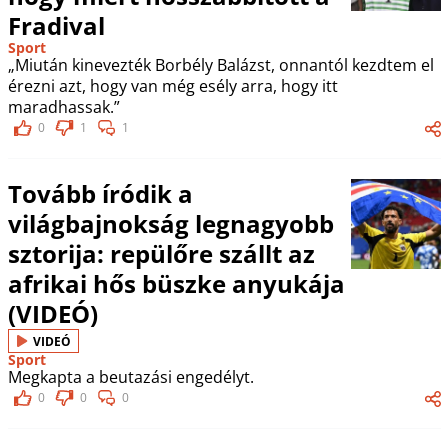
Fradival
Sport
„Miután kinevezték Borbély Balázst, onnantól kezdtem el
érezni azt, hogy van még esély arra, hogy itt
maradhassak.”
0
1
1
Tovább íródik a
világbajnokság legnagyobb
sztorija: repülőre szállt az
afrikai hős büszke anyukája
(VIDEÓ)
VIDEÓ
Sport
Megkapta a beutazási engedélyt.
0
0
0