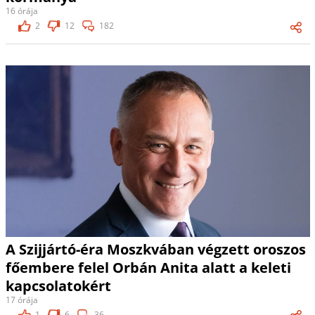
16 órája
2
12
182
A Szijjártó-éra Moszkvában végzett oroszos
főembere felel Orbán Anita alatt a keleti
kapcsolatokért
17 órája
1
6
36