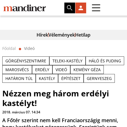
Hírek
Vélemények
Hetilap
Főoldal
Videó
⬤
GÖRGÉNYSZENTIMRE
TELEKI-KASTÉLY
HÁLÓ ÉS PUDING
MAROSVÉCS
ERDÉLY
VIDEÓ
KEMÉNY GÉZA
HATÁRON TÚL
KASTÉLY
ÉPÍTÉSZET
GERNYESZEG
Nézzen meg három erdélyi
kastélyt!
2018. március 07. 14:34
A Főtér szerint nem kell Franciaországig menni,