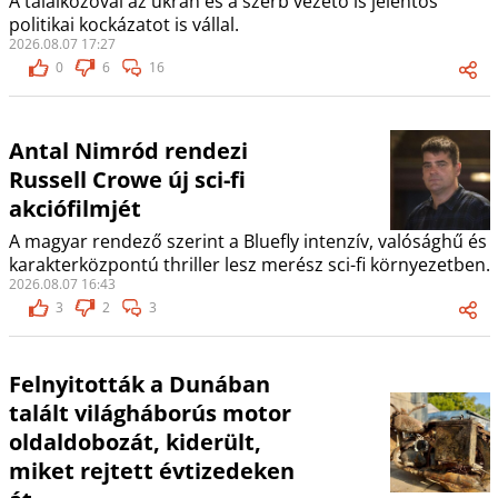
A találkozóval az ukrán és a szerb vezető is jelentős
politikai kockázatot is vállal.
2026.08.07 17:27
0
6
16
Antal Nimród rendezi
Russell Crowe új sci-fi
akciófilmjét
A magyar rendező szerint a Bluefly intenzív, valósághű és
karakterközpontú thriller lesz merész sci-fi környezetben.
2026.08.07 16:43
3
2
3
Felnyitották a Dunában
talált világháborús motor
oldaldobozát, kiderült,
miket rejtett évtizedeken