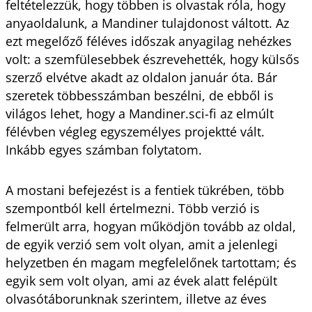
feltételezzük, hogy többen is olvastak róla, hogy
anyaoldalunk, a Mandiner tulajdonost váltott. Az
ezt megelőző féléves időszak anyagilag nehézkes
volt: a szemfülesebbek észrevehették, hogy külsős
szerző elvétve akadt az oldalon január óta. Bár
szeretek többesszámban beszélni, de ebből is
világos lehet, hogy a Mandiner.sci-fi az elmúlt
félévben végleg egyszemélyes projektté vált.
Inkább egyes számban folytatom.
A mostani befejezést is a fentiek tükrében, több
szempontból kell értelmezni. Több verzió is
felmerült arra, hogyan működjön tovább az oldal,
de egyik verzió sem volt olyan, amit a jelenlegi
helyzetben én magam megfelelőnek tartottam; és
egyik sem volt olyan, ami az évek alatt felépült
olvasótáborunknak szerintem, illetve az éves