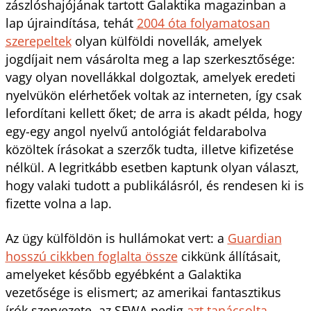
zászlóshajójának tartott Galaktika magazinban a
lap újraindítása, tehát
2004 óta folyamatosan
szerepeltek
olyan külföldi novellák, amelyek
jogdíjait nem vásárolta meg a lap szerkesztősége:
vagy olyan novellákkal dolgoztak, amelyek eredeti
nyelvükön elérhetőek voltak az interneten, így csak
lefordítani kellett őket; de arra is akadt példa, hogy
egy-egy angol nyelvű antológiát feldarabolva
közöltek írásokat a szerzők tudta, illetve kifizetése
nélkül. A legritkább esetben kaptunk olyan választ,
hogy valaki tudott a publikálásról, és rendesen ki is
fizette volna a lap.
Az ügy külföldön is hullámokat vert: a
Guardian
hosszú cikkben foglalta össze
cikkünk állításait,
amelyeket később egyébként a Galaktika
vezetősége is elismert; az amerikai fantasztikus
írók szervezete, az SFWA pedig
azt tanácsolta