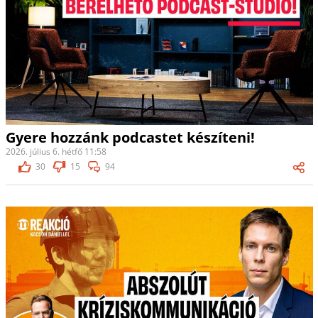
Gyere hozzánk podcastet készíteni!
2026. július 6. hétfő 11:58
30
15
94