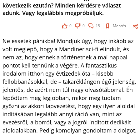
következik ezután? Minden kérdésre választ
adunk. Vagy legalábbis megpróbáljuk.
0
0
15
Mentés
Ne essetek pánikba! Mondjuk úgy, hogy inkább az
volt meglepő, hogy a Mandiner.sci-fi elindult, és
nem az, hogy ennek a történetnek a mai nappal
pontot kell tennünk a végére. A fantasztikus
irodalom itthon egy évtizedek óta – kisebb
fellobbanásokkal, de – takaréklángon égő jelenség,
jelentős, de azért nem túl nagy olvasótáborral. Én
lepődtem meg legjobban, mikor meg tudtam
győzni az akkori lapvezetést, hogy egy ilyen aloldal
indításában legalább annyi ráció van, mint az
evezésről, a borról, vagy a jogról indított dedikált
aloldalakban. Pedig komolyan gondoltam a dolgot.