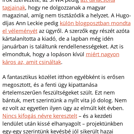
tagjainak
, hogy ne dolgozzanak a magyar
magazinal, amíg nem tisztázódik a helyzet. A Hugo-
díjas Ann Leckie pedig
külön blogposztban mondta
el véleményét
az ügyről. A szerzők egy részét azóta
kártalanította a kiadó, de a lapban még idén
januárban is találtunk rendellenességeket. Azt is
elmondtuk, hogy a lopáson kívül
miért nagyon
káros az, amit csináltak
.
A fantasztikus közélet itthon egyébként is erősen
megosztott, és a fenti ügy kipattanása
értelemszerűen feszültségeket szült. Ezt nem
bántuk, mert szerintünk a nyílt vita jó dolog. Nem
ez volt az egyetlen ilyen ügy az elmúlt két évben.
Nincs kifogás névre keresztelt
– és a kezdeti
lendület után kissé elhanyagolt – projektünkben
egy-egy szerintünk kevésbé jól sikerült hazai