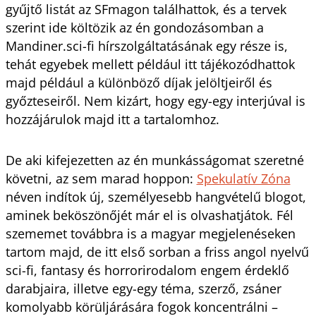
gyűjtő listát az SFmagon találhattok, és a tervek
szerint ide költözik az én gondozásomban a
Mandiner.sci-fi hírszolgáltatásának egy része is,
tehát egyebek mellett például itt tájékozódhattok
majd például a különböző díjak jelöltjeiről és
győzteseiről. Nem kizárt, hogy egy-egy interjúval is
hozzájárulok majd itt a tartalomhoz.
De aki kifejezetten az én munkásságomat szeretné
követni, az sem marad hoppon:
Spekulatív Zóna
néven indítok új, személyesebb hangvételű blogot,
aminek beköszönőjét már el is olvashatjátok. Fél
szememet továbbra is a magyar megjelenéseken
tartom majd, de itt első sorban a friss angol nyelvű
sci-fi, fantasy és horrorirodalom engem érdeklő
darabjaira, illetve egy-egy téma, szerző, zsáner
komolyabb körüljárására fogok koncentrálni –