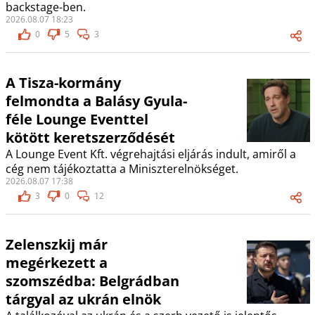
backstage-ben.
2026.08.07 18:23
0
5
3
A Tisza-kormány
felmondta a Balásy Gyula-
féle Lounge Eventtel
kötött keretszerződését
A Lounge Event Kft. végrehajtási eljárás indult, amiről a
cég nem tájékoztatta a Miniszterelnökséget.
2026.08.07 17:38
3
0
12
Zelenszkij már
megérkezett a
szomszédba: Belgrádban
tárgyal az ukrán elnök