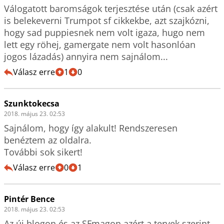
Válogatott baromságok terjesztése után (csak azért 
is belekeverni Trumpot sf cikkekbe, azt szajkózni, 
hogy sad puppiesnek nem volt igaza, hugo nem 
lett egy röhej, gamergate nem volt hasonlóan 
jogos lázadás) annyira nem sajnálom...
Válasz erre
1
0
Szunktokecsa
2018. május 23. 02:53
Sajnálom, hogy így alakult! Rendszeresen 
benéztem az oldalra.

További sok sikert!
Válasz erre
0
1
Pintér Bence
2018. május 23. 02:53
Az új blogon és az SFmagon azért a tervek szerint 