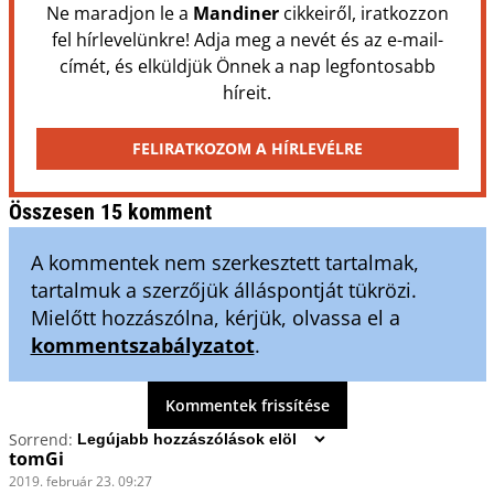
Ne maradjon le a
Mandiner
cikkeiről, iratkozzon
fel hírlevelünkre! Adja meg a nevét és az e-mail-
címét, és elküldjük Önnek a nap legfontosabb
híreit.
FELIRATKOZOM A HÍRLEVÉLRE
Összesen 15 komment
A kommentek nem szerkesztett tartalmak,
tartalmuk a szerzőjük álláspontját tükrözi.
Mielőtt hozzászólna, kérjük, olvassa el a
kommentszabályzatot
.
Kommentek frissítése
Sorrend:
tomGi
2019. február 23. 09:27