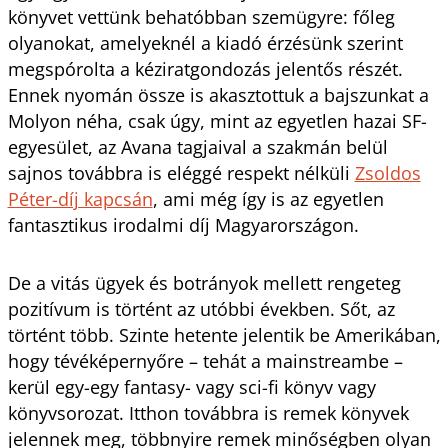
könyvet vettünk behatóbban szemügyre: főleg
olyanokat, amelyeknél a kiadó érzésünk szerint
megspórolta a kéziratgondozás jelentős részét.
Ennek nyomán össze is akasztottuk a bajszunkat a
Molyon néha, csak úgy, mint az egyetlen hazai SF-
egyesület, az Avana tagjaival a szakmán belül
sajnos továbbra is eléggé respekt nélküli
Zsoldos
Péter-díj kapcsán
, ami még így is az egyetlen
fantasztikus irodalmi díj Magyarországon.
De a vitás ügyek és botrányok mellett rengeteg
pozitívum is történt az utóbbi években. Sőt, az
történt több. Szinte hetente jelentik be Amerikában,
hogy tévéképernyőre – tehát a mainstreambe –
kerül egy-egy fantasy- vagy sci-fi könyv vagy
könyvsorozat. Itthon továbbra is remek könyvek
jelennek meg, többnyire remek minőségben olyan