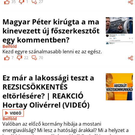
35
1
27
Magyar Péter kirúgta a ma
kinevezett új főszerkesztőt
egy kommentben?
Belföld
Kezd egyre szánalmasabb lenni ez az egész.
7
22
70
Ez már a lakossági teszt a
REZSICSÖKKENTÉS
eltörlésére? | REAKCIÓ
Hortay Olivérrel (VIDEÓ)
VIDEÓ
Belföld
Valóban az előző kormány hibája a mostani
energiaválság? Mi lesz a hatósági árakkal? Mi a helyzet a