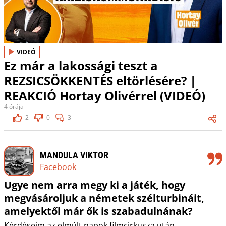
VIDEÓ
Ez már a lakossági teszt a
REZSICSÖKKENTÉS eltörlésére? |
REAKCIÓ Hortay Olivérrel (VIDEÓ)
4 órája
2
0
3
MANDULA VIKTOR
Facebook
Ugye nem arra megy ki a játék, hogy
megvásároljuk a németek szélturbináit,
amelyektől már ők is szabadulnának?
Kérdéseim az elmúlt napok filmcirkusza után.