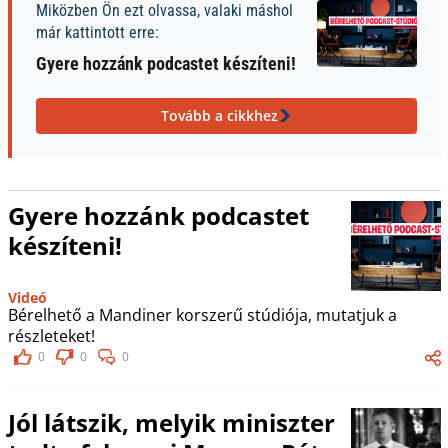
Miközben Ön ezt olvassa, valaki máshol
már kattintott erre:
Gyere hozzánk podcastet készíteni!
Tovább a cikkhez
Gyere hozzánk podcastet
készíteni!
Videó
Bérelhető a Mandiner korszerű stúdiója, mutatjuk a
részleteket!
0
0
0
Jól látszik, melyik miniszter