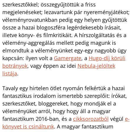
szerkesztőkkel; összegyűjtöttük a friss
megjelenéseket; lezavartunk pár nyereményjátékot;
véleményrovatunkban pedig egy helyen gyűjtöttük
össze a hazai blogoszféra legérdekesebb írásait,
illetve könyv- és filmkritikáit. A hírszolgáltatás és a
vélemény-aggregálás mellett pedig magunk is
elmondtuk a véleményünket egy-egy nagyobb ügy
kapcsán: ilyen volt a
Gamergate
, a
Hugo-díj körüli
botrányok
, vagy éppen az idei
Nebula-jelöltek
listája
.
Tavaly egy hirtelen ötlet nyomán felkértük a hazai
fantasztikus irodalom ismertebb szereplőit: írókat,
szerkesztőket, bloggereket, hogy mondják el a
véleményüket arról, hogy hogy áll a magyar
fantasztikum 2016-ban, és a
cikksorozatból
végül
e-
könyvet is csináltunk
. A magyar fantasztikum