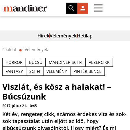
Hírek
Vélemények
Hetilap
Főoldal
Vélemények
⬤
HORROR
BÚCSÚ
MANDINER.SCI-FI
VEZÉRCIKK
FANTASY
SCI-FI
VÉLEMÉNY
PINTÉR BENCE
Viszlát, és kösz a halakat! –
Búcsúzunk
2017. július 21. 10:45
Két év, rengeteg cikk, számos érdekes vita és sok-
sok tapasztalat után eljött az idő, hogy
elbúcsúzzunk olvasóinktól. Hogy miért? És mi