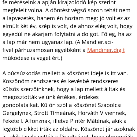
felméréseink alapján kirajzolódó kép szerint
megfelelt volna. A döntést végső soron tehát nem
a lapvezetés, hanem én hoztam meg: jó volt ez az
elmúlt két év, szép is volt, de ahhoz elég volt, hogy
egyedül ne akarjam folytatni a dolgot. Főleg, ha az
a lap már nem ugyanaz lap. (A Mandier.sci-
fivel párhuzamosan egyébként a
Mandiner.digit
működése is véget ért.)
A búcsúzkodás mellett a köszönet ideje is itt van.
Köszönöm rendszeres és kevésbé rendszeres
külsős szerzőinknek, hogy a lap mellett álltak és
megosztották velünk értékes, érdekes
gondolataikat. Külön szól a köszönet Szabolcsi
Gergelynek, Strott Tímeának, Horváth Viviennek,
Fekete I. Alfonznak, illetve Pintér Máténak, akik a
legtöbb cikket írták az oldalra. Köszönet jár azoknak
is, akik tavaly vették a fáradtságot, hogy elmondják