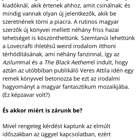
kiadóknál, akik értenek ahhoz, amit csinálnak; és
mindig vannak olyan új jelentkezők, akik be
szeretnének törni a piacra. A rutinos magyar
szerzők új könyvei mellett néhány friss hazai
tehetséget is köszönthettünk. Szemtanúi lehettünk
a Lovecrafti ihletésű weird irodalom itthoni
térhódításának, ami néhány fanzinnal, így az
Azilum
mal és a
The Black Aether
rel indult, hogy
aztán az utóbbiban publikáló Veres Attila idén egy
remek könyvvel betonozza be ezt az irodalmi
hagyományt a magyar fantasztikum mozaikjába.
(Ez képzavar volt?)
És akkor miért is zárunk be?
Mivel rengeteg kérdést kaptunk az elmúlt
időszakban az üggyel kapcsolatban, ezért