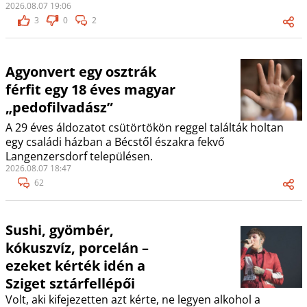
2026.08.07 19:06
3
0
2
Agyonvert egy osztrák
férfit egy 18 éves magyar
„pedofilvadász”
A 29 éves áldozatot csütörtökön reggel találták holtan
egy családi házban a Bécstől északra fekvő
Langenzersdorf településen.
2026.08.07 18:47
62
Sushi, gyömbér,
kókuszvíz, porcelán –
ezeket kérték idén a
Sziget sztárfellépői
Volt, aki kifejezetten azt kérte, ne legyen alkohol a