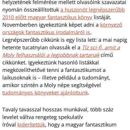
helyzetének felmérése mellett olvasóink szavazatai
nyomán összeállítottuk
a huszonöt legnépszerűbb
2010 előtt magyar fantasztikus könyv
listáját.
Novemberben igyekeztünk képet adni a
környező
országok fantasztikus irodalmáról is
.
Legnépszerűbb cikkünk is egy lista lett: a mai napig
hetente tucatnyian olvassák el a
Tíz sci-fi, amit a
Moly felhasználói a legjobbnak tartanak
című
cikkünket. Igyekeztünk hasonló listákkal
megközelíthetővé tenni a fantasztikumot a
laikusoknak is – illetve például a tudományt,
amikor szintén a Moly népe segítségével
tudományos könyveket ajánlottunk
.
Tavaly tavasszal hosszas munkával, több száz
levelet váltva rengeteg spekulatív
íróval
kiderítettük
, hogy a magyar fantasztikum