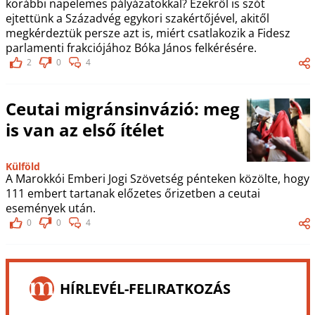
korábbi napelemes pályázatokkal? Ezekről is szót
ejtettünk a Századvég egykori szakértőjével, akitől
megkérdeztük persze azt is, miért csatlakozik a Fidesz
parlamenti frakciójához Bóka János felkérésére.
2
0
4
Ceutai migránsinvázió: meg
is van az első ítélet
Külföld
A Marokkói Emberi Jogi Szövetség pénteken közölte, hogy
111 embert tartanak előzetes őrizetben a ceutai
események után.
0
0
4
HÍRLEVÉL-FELIRATKOZÁS