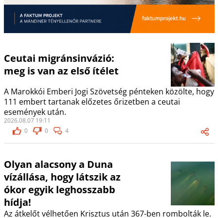
Ceutai migránsinvázió:
meg is van az első ítélet
A Marokkói Emberi Jogi Szövetség pénteken közölte, hogy
111 embert tartanak előzetes őrizetben a ceutai
események után.
2026.08.07 19:11
0
0
4
Olyan alacsony a Duna
vízállása, hogy látszik az
ókor egyik leghosszabb
hídja!
Az átkelőt vélhetően Krisztus után 367-ben rombolták le.