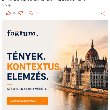
6 órája
36
1
61