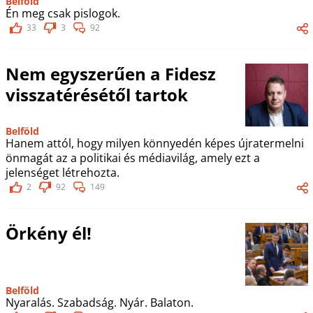
Belföld
Én meg csak pislogok.
33
3
92
Nem egyszerűen a Fidesz
visszatérésétől tartok
Belföld
Hanem attól, hogy milyen könnyedén képes újratermelni
önmagát az a politikai és médiavilág, amely ezt a
jelenséget létrehozta.
2
92
149
Örkény él!
Belföld
Nyaralás. Szabadság. Nyár. Balaton.