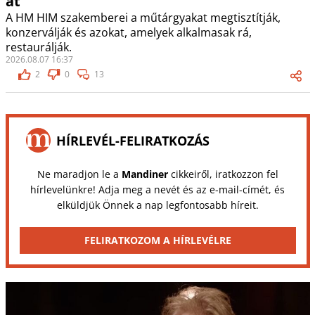
át
A HM HIM szakemberei a műtárgyakat megtisztítják,
konzerválják és azokat, amelyek alkalmasak rá,
restaurálják.
2026.08.07 16:37
2
0
13
HÍRLEVÉL-FELIRATKOZÁS
Ne maradjon le a
Mandiner
cikkeiről, iratkozzon fel
hírlevelünkre! Adja meg a nevét és az e-mail-címét, és
elküldjük Önnek a nap legfontosabb híreit.
FELIRATKOZOM A HÍRLEVÉLRE