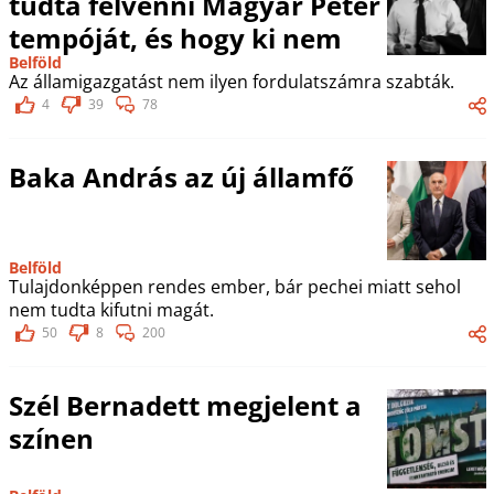
tudta felvenni Magyar Péter
tempóját, és hogy ki nem
Belföld
Az államigazgatást nem ilyen fordulatszámra szabták.
4
39
78
Baka András az új államfő
Belföld
Tulajdonképpen rendes ember, bár pechei miatt sehol
nem tudta kifutni magát.
50
8
200
Szél Bernadett megjelent a
színen