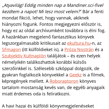
„
Atyavilág! Eddig minden nap a Mandiner.sci-fivel
kezdtem a napot! Mi lesz most velem?
” Bár a fenti
mondat fikció, lehet, hogy vannak, akiknek
hiányozni fogunk. Fontos megjegyezni először is,
hogy ez az oldal archívumként továbbra is élni fog.
A hazánkban megjelenő fantasztikus könyvek
legszorgalmasabb kritikusait az
ekultura.hu
-n, az
SFmagon
(itt külföldieket is), a
Próza Nostrán
és a
Szubjektív Kultnaplón
találjátok – és ezen helyek
némelyikén találkozhattok korábbi külsős
szerzőinkkel is. Szélesebb szkóppal dolgozik, de
gyakran foglalkozik könyvekkel a
Geekz
is a filmek,
képregények mellett. A
Roboraptoron
könyves
tartalom mostanság kevés van, de egyéb anyagaik
miatt érdemes oda is feliratkozni.
A havi hazai és külföldi könyvmegjelenéseket