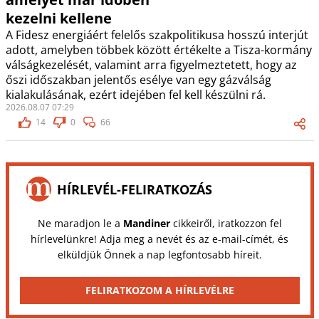
kezelni kellene
A Fidesz energiáért felelős szakpolitikusa hosszú interjút
adott, amelyben többek között értékelte a Tisza-kormány
válságkezelését, valamint arra figyelmeztetett, hogy az
őszi időszakban jelentős esélye van egy gázválság
kialakulásának, ezért idejében fel kell készülni rá.
2026.08.07 07:29
14
0
66
HÍRLEVÉL-FELIRATKOZÁS
Ne maradjon le a
Mandiner
cikkeiről, iratkozzon fel
hírlevelünkre! Adja meg a nevét és az e-mail-címét, és
elküldjük Önnek a nap legfontosabb híreit.
FELIRATKOZOM A HÍRLEVÉLRE