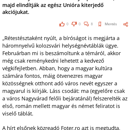
majd elindítják az egész Unióra kiterjedő
akciójukat.
0
0
8
Mentés
„Rétestésztaként nyúlt, a bíróságot is megjárta a
háromnyelvű kolozsvári helységnévtáblák ügye.
Februárban mi is beszámoltunk a témáról, akkor
még csak reménykedni lehetett a kedvező
végkifejletben. Abban, hogy a magyar kultúra
számára fontos, máig ötvenezres magyar
közösségnek otthont adó város nevét egyszer a
magyarul is kiírják. Láss csodát: ma (egyelőre csak
a város Nagyvárad felőli bejáratánál) felszerelték az
első, román mellett magyar és német feliratot is
viselő táblát.
A hírt elsőnek közreadó Foter.ro azt is megtudta,