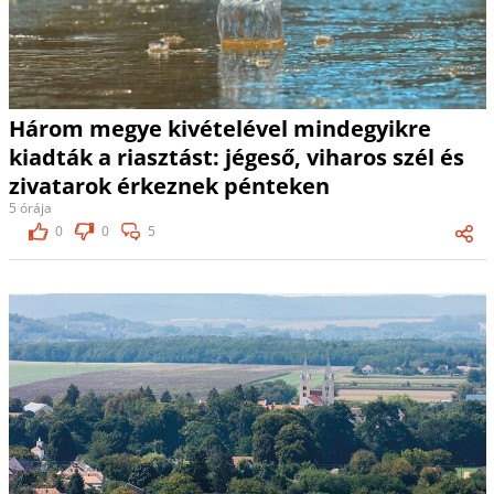
Három megye kivételével mindegyikre
kiadták a riasztást: jégeső, viharos szél és
zivatarok érkeznek pénteken
5 órája
0
0
5