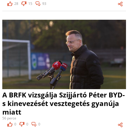
28
15
93
A BRFK vizsgálja Szijjártó Péter BYD-
s kinevezését vesztegetés gyanúja
miatt
56 perce
0
0
0