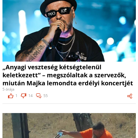
„Anyagi veszteség kétségtelenül
keletkezett” – megszólaltak a szervezők,
miután Majka lemondta erdélyi koncertjét
5 órája
1
14
55