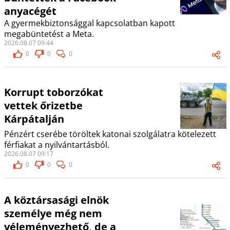
anyacégét
A gyermekbiztonsággal kapcsolatban kapott
megabüntetést a Meta.
2026.08.07 09:44
0
0
0
Korrupt toborzókat
vettek őrizetbe
Kárpátalján
Pénzért cserébe töröltek katonai szolgálatra kötelezett
férfiakat a nyilvántartásból.
2026.08.07 09:17
0
0
0
A köztársasági elnök
személye még nem
véleményezhető, de a