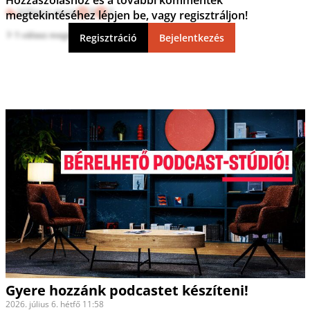
Válasz erre
3
2
megtekintéséhez lépjen be, vagy regisztráljon!
1 válasz megtekintése
Regisztráció
Bejelentkezés
Gyere hozzánk podcastet készíteni!
2026. július 6. hétfő 11:58