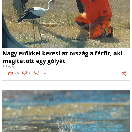
Nagy erőkkel keresi az ország a férfit, aki
megitatott egy gólyát
5 órája
25
0
34