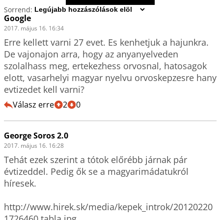
Sorrend:
Google
2017. május 16. 16:34
Erre kellett varni 27 evet. Es kenhetjuk a hajunkra.  

De vajonajon arra, hogy az anyanyelveden 
szolalhass meg, ertekezhess orvosnal, hatosagok 
elott, vasarhelyi magyar nyelvu orvoskepzesre hany 
evtizedet kell varni?
Válasz erre
2
0
George Soros 2.0
2017. május 16. 16:28
Tehát ezek szerint a tótok előrébb járnak pár 
évtizeddel. Pedig ők se a magyarimádatukról 
híresek.

http://www.hirek.sk/media/kepek_introk/20120220
1726460.tabla.jpg
