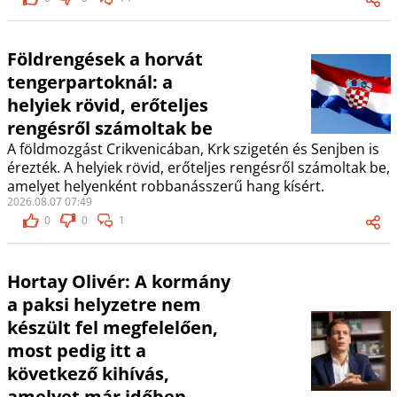
Földrengések a horvát
tengerpartoknál: a
helyiek rövid, erőteljes
rengésről számoltak be
A földmozgást Crikvenicában, Krk szigetén és Senjben is
érezték. A helyiek rövid, erőteljes rengésről számoltak be,
amelyet helyenként robbanásszerű hang kísért.
2026.08.07 07:49
0
0
1
Hortay Olivér: A kormány
a paksi helyzetre nem
készült fel megfelelően,
most pedig itt a
következő kihívás,
amelyet már időben