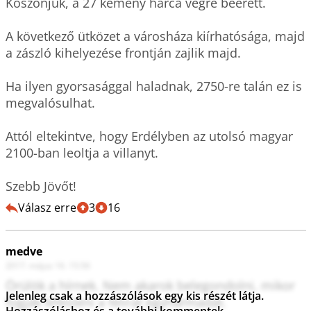
Köszönjük, a 27 kemény harca végre beérett.

A következő ütközet a városháza kiírhatósága, majd 
a zászló kihelyezése frontján zajlik majd.

Ha ilyen gyorsasággal haladnak, 2750-re talán ez is 
megvalósulhat.

Attól eltekintve, hogy Erdélyben az utolsó magyar 
2100-ban leoltja a villanyt.

Szebb Jövőt!
Válasz erre
3
16
medve
2017. május 16. 15:56
Örülök a hírnek. Nem akarok belegondolni, mikor 
Jelenleg csak a hozzászólások egy kis részét látja.
fogják lefesteni a felirat egyharmadát.
Hozzászóláshoz és a további kommentek