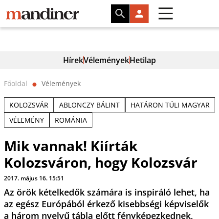
Hírek
Vélemények
Hetilap
Főoldal
Vélemények
⬤
KOLOZSVÁR
ABLONCZY BÁLINT
HATÁRON TÚLI MAGYAR
VÉLEMÉNY
ROMÁNIA
Mik vannak! Kiírták
Kolozsváron, hogy Kolozsvár
2017. május 16. 15:51
Az örök kételkedők számára is inspiráló lehet, ha
az egész Európából érkező kisebbségi képviselők
a három nyelvű tábla előtt fényképezkednek,