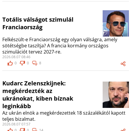
Totális válságot szimulál
Franciaország
Felkészült-e Franciaország egy olyan válságra, amely
sötétségbe taszítja? A francia kormány országos
szimulációt tervez 2027-re.
2026.08.07 08:46
0
0
8
Kudarc Zelenszkijnek:
megkérdezték az
ukránokat, kiben bíznak
leginkább
Az ukrán elnök a megkérdezettek 18 százalékától kapott
teljes bizalmat.
2026.08.07 07:57
0
0
14