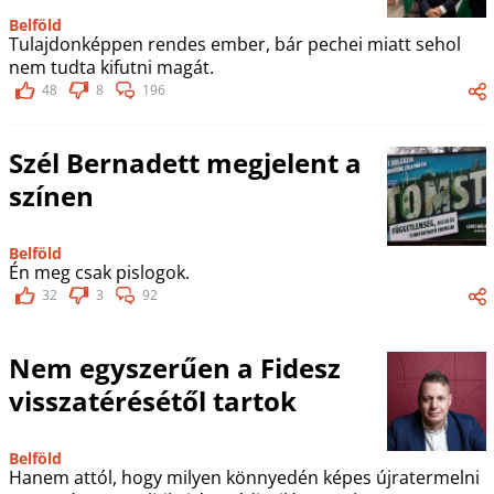
Belföld
Tulajdonképpen rendes ember, bár pechei miatt sehol
nem tudta kifutni magát.
48
8
196
Szél Bernadett megjelent a
színen
Belföld
Én meg csak pislogok.
32
3
92
Nem egyszerűen a Fidesz
visszatérésétől tartok
Belföld
Hanem attól, hogy milyen könnyedén képes újratermelni