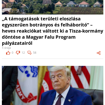
„A támogatások területi eloszlása
egyszerűen botrányos és felháborító” –
heves reakciókat váltott ki a Tisza-kormány
döntése a Magyar Falu Program
pályázatairól
5 órája
0
12
58