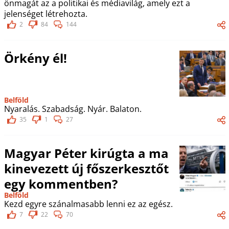
önmagát az a politikai és médiavilág, amely ezt a
jelenséget létrehozta.
2
84
144
Örkény él!
Belföld
Nyaralás. Szabadság. Nyár. Balaton.
35
1
27
Magyar Péter kirúgta a ma
kinevezett új főszerkesztőt
egy kommentben?
Belföld
Kezd egyre szánalmasabb lenni ez az egész.
7
22
70