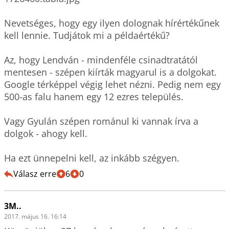
Nevetséges, hogy egy ilyen dolognak hírértékűnek 
kell lennie. Tudjátok mi a példaértékű? 

Az, hogy Lendván - mindenféle csinadtratától 
mentesen - szépen kiírták magyarul is a dolgokat. 
Google térképpel végig lehet nézni. Pedig nem egy 
500-as falu hanem egy 12 ezres település. 

Vagy Gyulán szépen románul ki vannak írva a 
dolgok - ahogy kell.

Ha ezt ünnepelni kell, az inkább szégyen.
Válasz erre
6
0
3M..
2017. május 16. 16:14