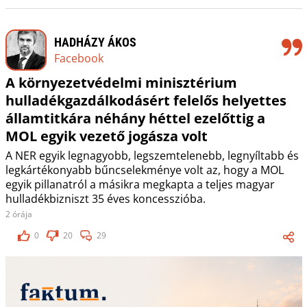
HADHÁZY ÁKOS
Facebook
A környezetvédelmi minisztérium
hulladékgazdálkodásért felelős helyettes
államtitkára néhány héttel ezelőttig a
MOL egyik vezető jogásza volt
A NER egyik legnagyobb, legszemtelenebb, legnyíltabb és
legkártékonyabb bűncselekménye volt az, hogy a MOL
egyik pillanatról a másikra megkapta a teljes magyar
hulladékbizniszt 35 éves koncesszióba.
2 órája
0
20
29