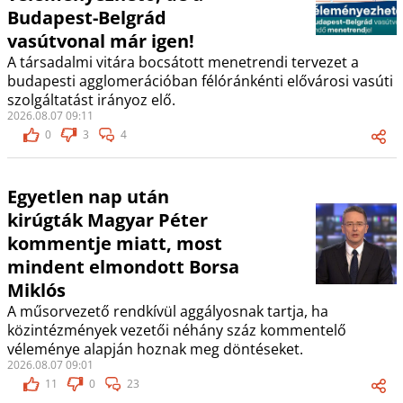
Budapest-Belgrád
vasútvonal már igen!
A társadalmi vitára bocsátott menetrendi tervezet a
budapesti agglomerációban félóránkénti elővárosi vasúti
szolgáltatást irányoz elő.
2026.08.07 09:11
0
3
4
Egyetlen nap után
kirúgták Magyar Péter
kommentje miatt, most
mindent elmondott Borsa
Miklós
A műsorvezető rendkívül aggályosnak tartja, ha
közintézmények vezetői néhány száz kommentelő
véleménye alapján hoznak meg döntéseket.
2026.08.07 09:01
11
0
23