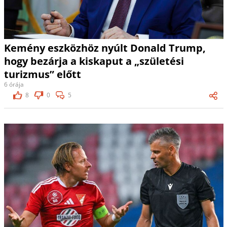
Kemény eszközhöz nyúlt Donald Trump,
hogy bezárja a kiskaput a „születési
turizmus” előtt
6 órája
8
0
5