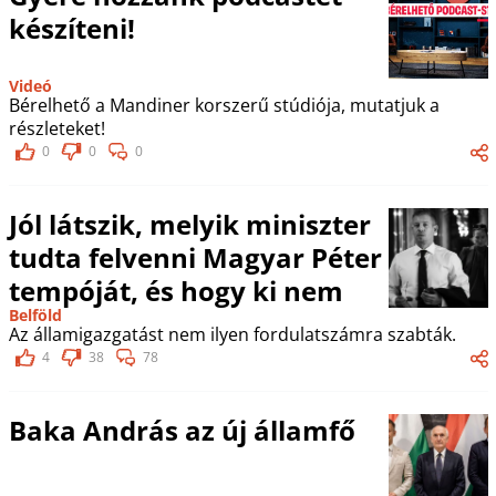
készíteni!
Videó
Bérelhető a Mandiner korszerű stúdiója, mutatjuk a
részleteket!
0
0
0
Jól látszik, melyik miniszter
tudta felvenni Magyar Péter
tempóját, és hogy ki nem
Belföld
Az államigazgatást nem ilyen fordulatszámra szabták.
4
38
78
Baka András az új államfő