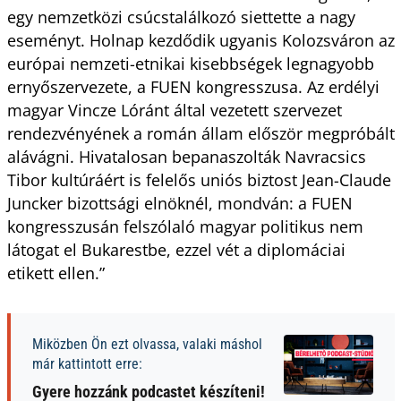
egy nemzetközi csúcstalálkozó siettette a nagy
eseményt. Holnap kezdődik ugyanis Kolozsváron az
európai nemzeti-etnikai kisebbségek legnagyobb
ernyőszervezete, a FUEN kongresszusa. Az erdélyi
magyar Vincze Lóránt által vezetett szervezet
rendezvényének a román állam először megpróbált
alávágni. Hivatalosan bepanaszolták Navracsics
Tibor kultúráért is felelős uniós biztost Jean-Claude
Juncker bizottsági elnöknél, mondván: a FUEN
kongresszusán felszólaló magyar politikus nem
látogat el Bukarestbe, ezzel vét a diplomáciai
etikett ellen.”
Miközben Ön ezt olvassa, valaki máshol
már kattintott erre:
Gyere hozzánk podcastet készíteni!