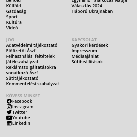
Belföld
Egymillió Találkozás Napja
Külföld
Választás 2024
Gazdaság
Háború Ukrajnában
Sport
Kultúra
Videó
JOG
KAPCSOLAT
Adatvédelmi tájékoztató
Gyakori kérdések
Előfizetői Ászf
Impresszum
Felhasználási feltételek
Médiaajánlat
Játékszabályzat
Sütibeállítások
Reklámszolgáltatásokra
vonatkozó Ászf
Sütitájékoztató
Kommentelési szabályzat
KÖVESS MINKET
Facebook
Instagram
Twitter
Youtube
LinkedIn