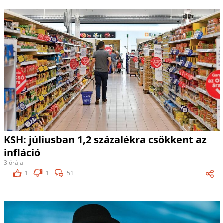
KSH: júliusban 1,2 százalékra csökkent az
infláció
3 órája
1
1
51