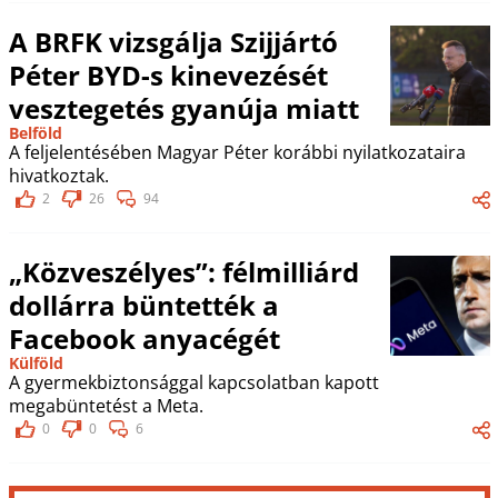
A BRFK vizsgálja Szijjártó
Péter BYD-s kinevezését
vesztegetés gyanúja miatt
Belföld
A feljelentésében Magyar Péter korábbi nyilatkozataira
hivatkoztak.
2
26
94
„Közveszélyes”: félmilliárd
dollárra büntették a
Facebook anyacégét
Külföld
A gyermekbiztonsággal kapcsolatban kapott
megabüntetést a Meta.
0
0
6