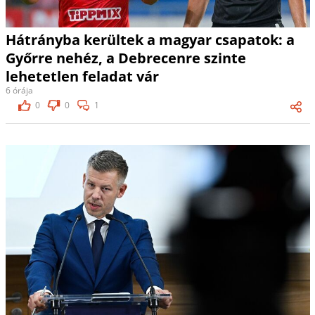
Hátrányba kerültek a magyar csapatok: a
Győrre nehéz, a Debrecenre szinte
lehetetlen feladat vár
6 órája
0
0
1