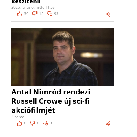
készíteni!
2026. július 6. hétfő 11:58
30
15
93
Antal Nimród rendezi
Russell Crowe új sci-fi
akciófilmjét
4 perce
0
0
0