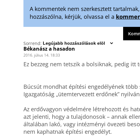
A kommentek nem szerkesztett tartalmak, t
hozzászólna, kérjük, olvassa el a
komment
Komme
Sorrend:
Békanász a hasadon
2016. július 14. 18:33
Ez bezzeg nem tetszik a bolsiknak, pedig itt 
Búcsút mondhat építési engedélyének több sv
Igazgatóság „ütemtervezett erdőnek” nyilvánít
Az erdővagyon védelmére létrehozott és hatós
azt jelenti, hogy a tulajdonosok – annak elle
általában lakó, vagy intézményi övezeti beso
nem kaphatnak építési engedélyt.
