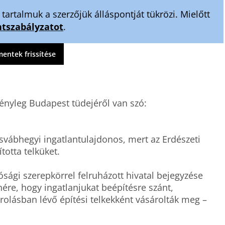
artalmuk a szerzőjük álláspontját tükrözi. Mielőtt
szabályzatot
.
ntek frissítése
tényleg Budapest tüdejéről van szó:

ábhegyi ingatlantulajdonos, mert az Erdészeti 
otta telküket. 

ági szerepkörrel felruházott hivatal bejegyzése 
nére, hogy ingatlanjukat beépítésre szánt, 
rolásban lévő építési telkekként vásárolták meg – 