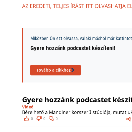
AZ EREDETI, TELJES ÍRÁST ITT OLVASHATJA E
Miközben Ön ezt olvassa, valaki máshol már kattintott
Gyere hozzánk podcastet készíteni!
Tovább a cikkhez
Gyere hozzánk podcastet készít
Videó
Bérelhető a Mandiner korszerű stúdiója, mutatjuk
0
0
0