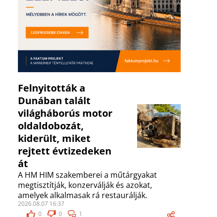
Felnyitották a
Dunában talált
világháborús motor
oldaldobozát,
kiderült, miket
rejtett évtizedeken
át
A HM HIM szakemberei a műtárgyakat
megtisztítják, konzerválják és azokat,
amelyek alkalmasak rá restaurálják.
2026.08.07 16:37
0
0
1