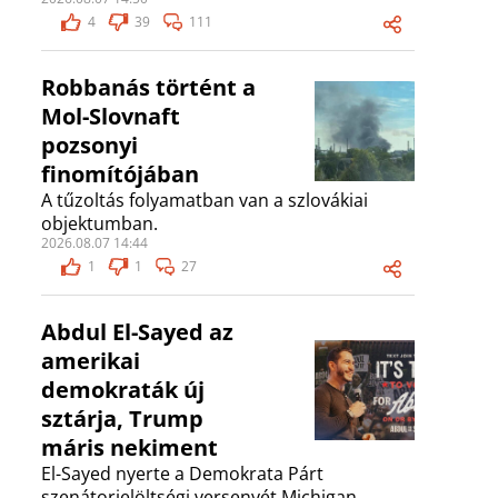
4
39
111
Robbanás történt a
Mol-Slovnaft
pozsonyi
finomítójában
A tűzoltás folyamatban van a szlovákiai
objektumban.
2026.08.07 14:44
1
1
27
Abdul El-Sayed az
amerikai
demokraták új
sztárja, Trump
máris nekiment
El-Sayed nyerte a Demokrata Párt
szenátorjelöltségi versenyét Michigan