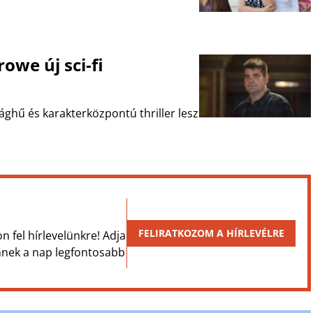
owe új sci-fi
sághű és karakterközpontú thriller lesz
FELIRATKOZOM A HÍRLEVÉLRE
on fel hírlevelünkre! Adja
Önnek a nap legfontosabb