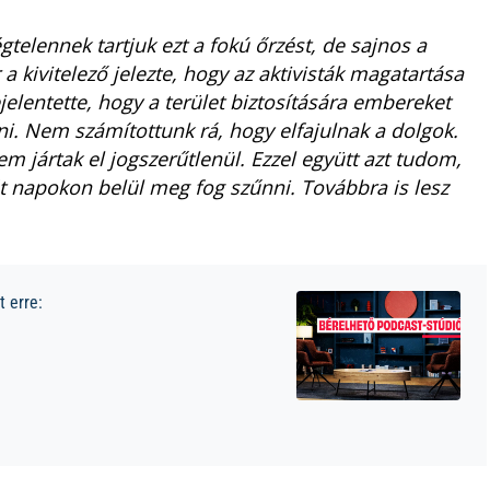
gtelennek tartjuk ezt a fokú őrzést, de sajnos a
a kivitelező jelezte, hogy az aktivisták magatartása
jelentette, hogy a terület biztosítására embereket
eni. Nem számítottunk rá, hogy elfajulnak a dolgok.
m jártak el jogszerűtlenül. Ezzel együtt azt tudom,
t napokon belül meg fog szűnni. Továbbra is lesz
 erre: