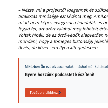
– Nézze, mi a projekttől idegennek és szüksé
tiltakozás minősége ezt kívánta meg. Amikor 
miatt nem képes elvégezni a feladatát, és be
fogad fel, azt azért valahol meg lehetett ért
Voltak hibák, de az őrző-védők alapvetően ne
mondani, hogy a tömeges biztonsági jelenlé
őrzés, de közel sem ilyen kiterjedésben.
Miközben Ön ezt olvassa, valaki máshol már kattintott
Gyere hozzánk podcastet készíteni!
Tovább a cikkhez