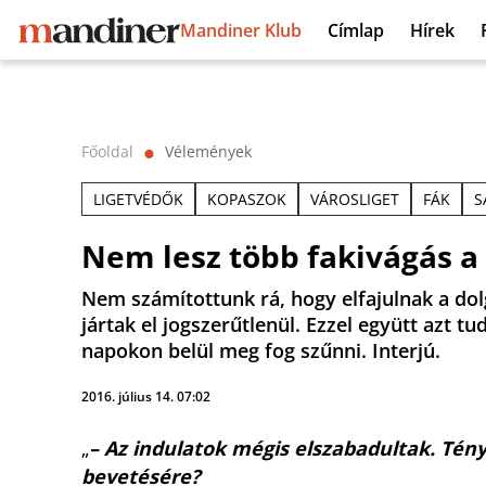
Mandiner Klub
Címlap
Hírek
Főoldal
Vélemények
⬤
LIGETVÉDŐK
KOPASZOK
VÁROSLIGET
FÁK
S
Nem lesz több fakivágás a
Nem számítottunk rá, hogy elfajulnak a do
jártak el jogszerűtlenül. Ezzel együtt azt 
napokon belül meg fog szűnni. Interjú.
2016. július 14. 07:02
„
– Az indulatok mégis elszabadultak. Tén
bevetésére?