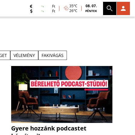
35°C
08. 07.
Ft
26°C
Ft
PÉNTEK
IGET
VÉLEMÉNY
FAKIVÁGÁS
Gyere hozzánk podcastet