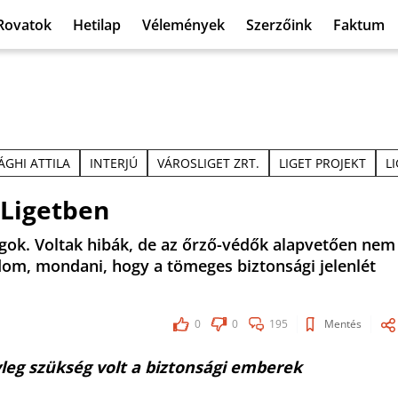
Rovatok
Hetilap
Vélemények
Szerzőink
Faktum
ÁGHI ATTILA
INTERJÚ
VÁROSLIGET ZRT.
LIGET PROJEKT
L
 Ligetben
lgok. Voltak hibák, de az őrző-védők alapvetően nem
tudom, mondani, hogy a tömeges biztonsági jelenlét
0
0
195
Mentés
yleg szükség volt a biztonsági emberek