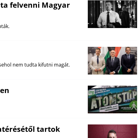
udta felvenni Magyar
ták.
ehol nem tudta kifutni magát.
nen
térésétől tartok