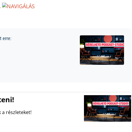
L
 erre:
eni!
 a részleteket!