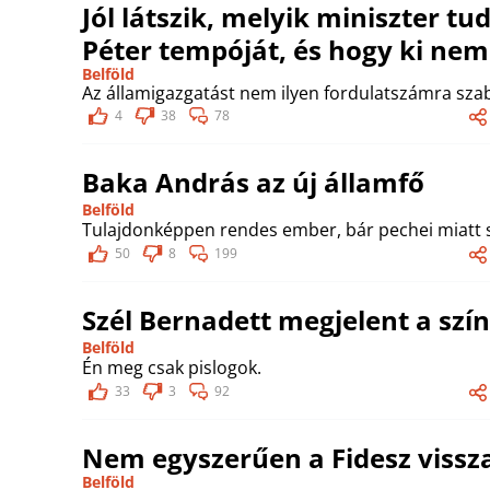
Jól látszik, melyik miniszter t
Péter tempóját, és hogy ki nem
Belföld
Az államigazgatást nem ilyen fordulatszámra szab
4
38
78
Baka András az új államfő
Belföld
Tulajdonképpen rendes ember, bár pechei miatt s
50
8
199
Szél Bernadett megjelent a szí
Belföld
Én meg csak pislogok.
33
3
92
Nem egyszerűen a Fidesz vissza
Belföld