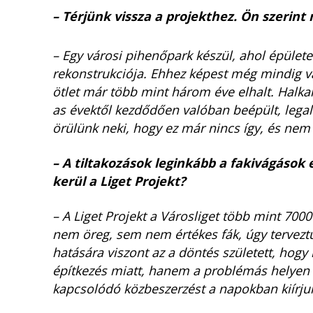
– Térjünk vissza a projekthez. Ön szerint
– Egy városi pihenőpark készül, ahol épületek
rekonstrukciója. Ehhez képest még mindig 
ötlet már több mint három éve elhalt. Halka
as évektől kezdődően valóban beépült, legal
örülünk neki, hogy ez már nincs így, és nem a
– A tiltakozások leginkább a fakivágások
kerül a Liget Projekt?
– A Liget Projekt a Városliget több mint 7000
nem öreg, sem nem értékes fák, úgy terveztü
hatására viszont az a döntés született, hog
építkezés miatt, hanem a problémás helyen ál
kapcsolódó közbeszerzést a napokban kiírju