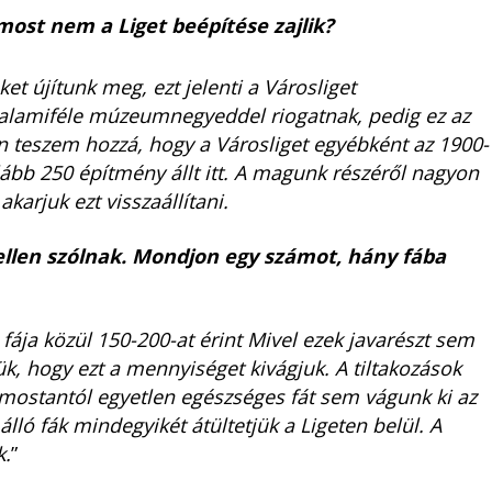
 most nem a Liget beépítése zajlik?
et újítunk meg, ezt jelenti a Városliget
valamiféle múzeumnegyeddel riogatnak, pedig ez az
n teszem hozzá, hogy a Városliget egyébként az 1900-
ább 250 építmény állt itt. A magunk részéről nagyon
karjuk ezt visszaállítani.
 ellen szólnak. Mondjon egy számot, hány fába
 fája közül 150-200-at érint Mivel ezek javarészt sem
k, hogy ezt a mennyiséget kivágjuk. A tiltakozások
y mostantól egyetlen egészséges fát sem vágunk ki az
ló fák mindegyikét átültetjük a Ligeten belül. A
k.
”