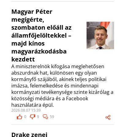
Magyar Péter
megígérte,
szombaton előáll az
államfőjelöltekkel –
majd kínos
magyarázkodásba
kezdett
A miniszterelnök kifogása meglehetősen
abszurdnak hat, különösen egy olyan
kormányfő szájából, akinek teljes politikai
imázsa, felemelkedése és mindennapi
kormányzati tevékenysége szinte kizárólag a
közösségi médiára és a Facebook
használatára épül.
2026.08.07 15:39
0
9
59
Drake zenei