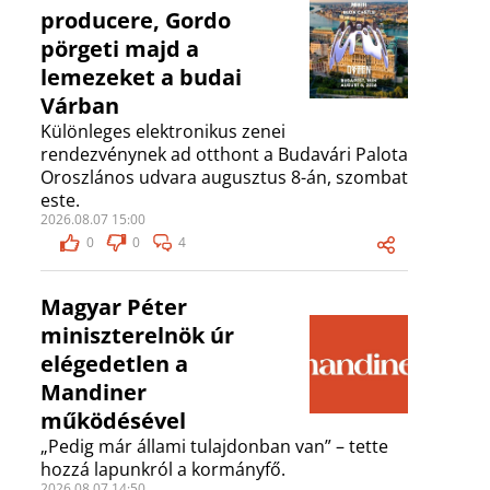
producere, Gordo
pörgeti majd a
lemezeket a budai
Várban
Különleges elektronikus zenei
rendezvénynek ad otthont a Budavári Palota
Oroszlános udvara augusztus 8-án, szombat
este.
2026.08.07 15:00
0
0
4
Magyar Péter
miniszterelnök úr
elégedetlen a
Mandiner
működésével
„Pedig már állami tulajdonban van” – tette
hozzá lapunkról a kormányfő.
2026.08.07 14:50