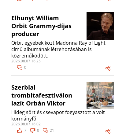
Elhunyt William
Orbit Grammy-díjas
producer
Orbit egyebek közt Madonna Ray of Light
című albumának létrehozásában is
közreműködött.
2026.08.07 16:25
0
Szerbiai
trombitafesztiválon
lazít Orbán Viktor
Hideg sört és csevapot fogyasztott a volt
kormányfő.
2026.08.07 16:02
7
0
21