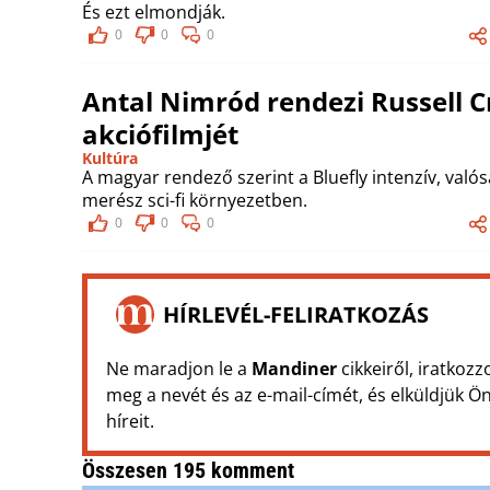
És ezt elmondják.
0
0
0
Antal Nimród rendezi Russell Cr
akciófilmjét
Kultúra
A magyar rendező szerint a Bluefly intenzív, való
merész sci-fi környezetben.
0
0
0
HÍRLEVÉL-FELIRATKOZÁS
Ne maradjon le a
Mandiner
cikkeiről, iratkozz
meg a nevét és az e-mail-címét, és elküldjük 
híreit.
Összesen 195 komment