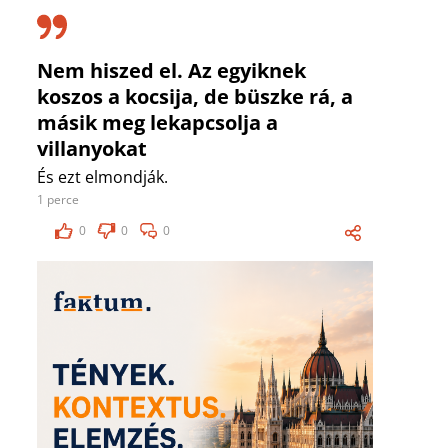
Nem hiszed el. Az egyiknek
koszos a kocsija, de büszke rá, a
másik meg lekapcsolja a
villanyokat
És ezt elmondják.
1 perce
0
0
0