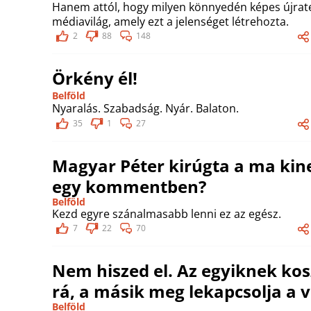
Hanem attól, hogy milyen könnyedén képes újrate
médiavilág, amely ezt a jelenséget létrehozta.
2
88
148
Örkény él!
Belföld
Nyaralás. Szabadság. Nyár. Balaton.
35
1
27
Magyar Péter kirúgta a ma kine
egy kommentben?
Belföld
Kezd egyre szánalmasabb lenni ez az egész.
7
22
70
Nem hiszed el. Az egyiknek kos
rá, a másik meg lekapcsolja a v
Belföld