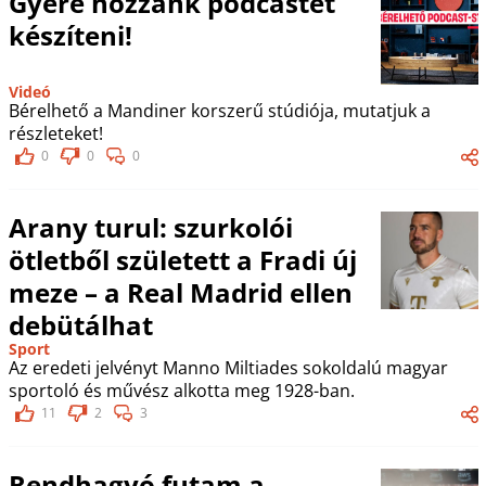
Gyere hozzánk podcastet
készíteni!
Videó
Bérelhető a Mandiner korszerű stúdiója, mutatjuk a
részleteket!
0
0
0
Arany turul: szurkolói
ötletből született a Fradi új
meze – a Real Madrid ellen
debütálhat
Sport
Az eredeti jelvényt Manno Miltiades sokoldalú magyar
sportoló és művész alkotta meg 1928-ban.
11
2
3
Rendhagyó futam a