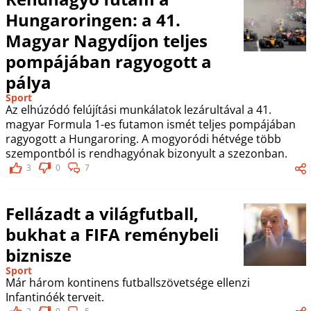
Hungaroringen: a 41.
Magyar Nagydíjon teljes
pompájában ragyogott a
pálya
Sport
Az elhúzódó felújítási munkálatok lezárultával a 41.
magyar Formula 1-es futamon ismét teljes pompájában
ragyogott a Hungaroring. A mogyoródi hétvége több
szempontból is rendhagyónak bizonyult a szezonban.
3
0
7
Fellázadt a világfutball,
bukhat a FIFA reménybeli
biznisze
Sport
Már három kontinens futballszövetsége ellenzi
Infantinóék terveit.