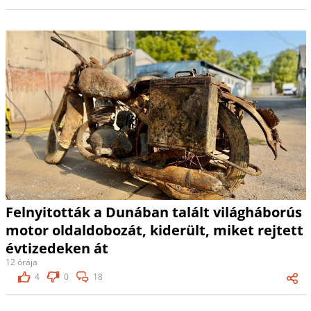
Felnyitották a Dunában talált világháborús
motor oldaldobozát, kiderült, miket rejtett
évtizedeken át
12 órája
4
0
18