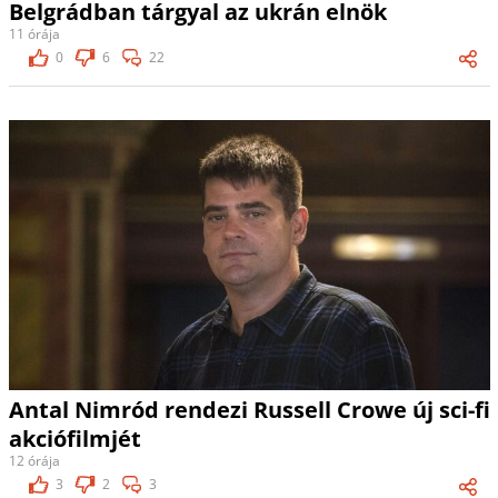
Belgrádban tárgyal az ukrán elnök
11 órája
0
6
22
Antal Nimród rendezi Russell Crowe új sci-fi
akciófilmjét
12 órája
3
2
3