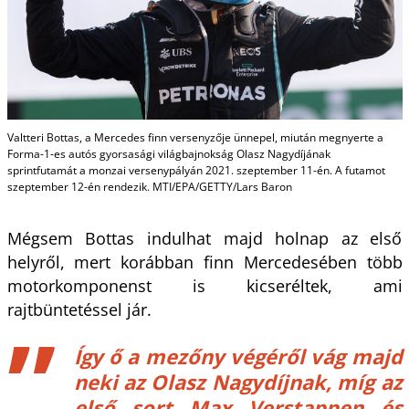
Valtteri Bottas, a Mercedes finn versenyzője ünnepel, miután megnyerte a
Forma-1-es autós gyorsasági világbajnokság Olasz Nagydíjának
sprintfutamát a monzai versenypályán 2021. szeptember 11-én. A futamot
szeptember 12-én rendezik. MTI/EPA/GETTY/Lars Baron
Mégsem Bottas indulhat majd holnap az első
helyről, mert korábban finn Mercedesében több
motorkomponenst is kicseréltek, ami
rajtbüntetéssel jár.
Így ő a mezőny végéről vág majd
neki az Olasz Nagydíjnak, míg az
első sort Max Verstappen és