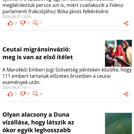
megkérdeztük persze azt is, miért csatlakozik a Fidesz
parlamenti frakciójához Bóka János felkérésére.
2026.08.07 19:26
3
0
7
Ceutai migránsinvázió:
meg is van az első ítélet
A Marokkói Emberi Jogi Szövetség pénteken közölte, hogy
111 embert tartanak előzetes őrizetben a ceutai
események után.
2026.08.07 19:11
0
0
4
Olyan alacsony a Duna
vízállása, hogy látszik az
ókor egyik leghosszabb