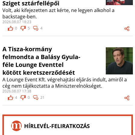
Sziget sztárfellépői
Volt, aki kifejezetten azt kérte, ne legyen alkohol a
backstage-ben.
2026.08.07 18:23
0
5
4
A Tisza-kormány
felmondta a Balásy Gyula-
féle Lounge Eventtel
kötött keretszerződését
A Lounge Event Kft. végrehajtási eljárás indult, amiről a
cég nem tájékoztatta a Miniszterelnökséget.
2026.08.07 17:38
4
0
21
HÍRLEVÉL-FELIRATKOZÁS