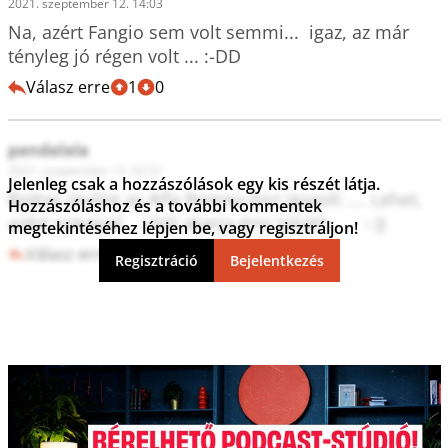
2021. szeptember 12. 14:03
Na, azért Fangio sem volt semmi...  igaz, az már 
tényleg jó régen volt ... :-DD 
Válasz erre
1
0
pandalala
2021. szeptember 12. 02:51
Jelenleg csak a hozzászólások egy kis részét látja.
Bottas jövőre az Alfa Romeo-hoz igazolt .... Lehet, 
Hozzászóláshoz és a további kommentek
azért szárnyal .. Utól akarja érni Júliát!! ....  :-))
megtekintéséhez lépjen be, vagy regisztráljon!
Válasz erre
0
0
Regisztráció
Bejelentkezés