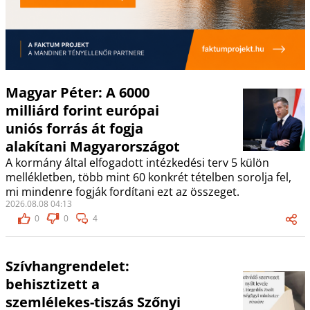
Magyar Péter: A 6000
milliárd forint európai
uniós forrás át fogja
alakítani Magyarországot
A kormány által elfogadott intézkedési terv 5 külön
mellékletben, több mint 60 konkrét tételben sorolja fel,
mi mindenre fogják fordítani ezt az összeget.
2026.08.08 04:13
0
0
4
Szívhangrendelet:
behisztizett a
szemlélekes-tiszás Szőnyi