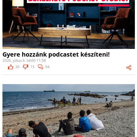
Gyere hozzánk podcastet készíteni!
2026. július 6. hétfő 11:58
30
15
94