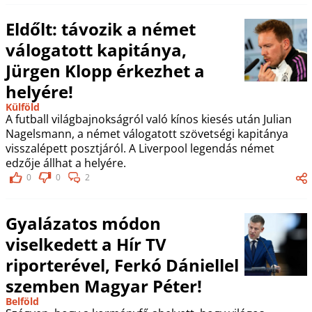
Eldőlt: távozik a német
válogatott kapitánya,
Jürgen Klopp érkezhet a
helyére!
Külföld
A futball világbajnokságról való kínos kiesés után Julian
Nagelsmann, a német válogatott szövetségi kapitánya
visszalépett posztjáról. A Liverpool legendás német
edzője állhat a helyére.
0
0
2
Gyalázatos módon
viselkedett a Hír TV
riporterével, Ferkó Dániellel
szemben Magyar Péter!
Belföld