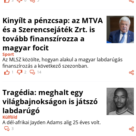
3
0
5
Kinyílt a pénzcsap: az MTVA
és a Szerencsejáték Zrt. is
tovább finanszírozza a
magyar focit
Sport
Az MLSZ közölte, hogyan alakul a magyar labdarúgás
finanszírozás a következő szezonban.
1
2
14
Tragédia: meghalt egy
világbajnokságon is játszó
labdarúgó
Külföld
A dél-afrikai Jayden Adams alig 25 éves volt.
3