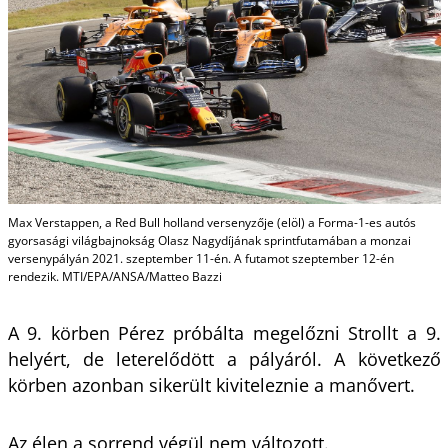
Max Verstappen, a Red Bull holland versenyzője (elöl) a Forma-1-es autós
gyorsasági világbajnokság Olasz Nagydíjának sprintfutamában a monzai
versenypályán 2021. szeptember 11-én. A futamot szeptember 12-én
rendezik. MTI/EPA/ANSA/Matteo Bazzi
A 9. körben Pérez próbálta megelőzni Strollt a 9.
helyért, de leterelődött a pályáról. A következő
körben azonban sikerült kiviteleznie a manővert.
Az élen a sorrend végül nem változott.