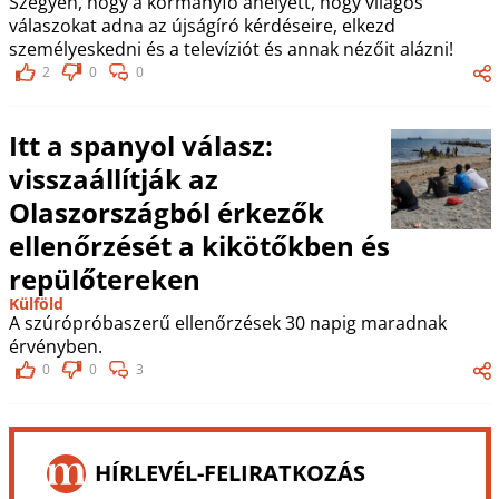
Szégyen, hogy a kormányfő ahelyett, hogy világos
válaszokat adna az újságíró kérdéseire, elkezd
személyeskedni és a televíziót és annak nézőit alázni!
2
0
0
Itt a spanyol válasz:
visszaállítják az
Olaszországból érkezők
ellenőrzését a kikötőkben és
repülőtereken
Külföld
A szúrópróbaszerű ellenőrzések 30 napig maradnak
érvényben.
0
0
3
HÍRLEVÉL-FELIRATKOZÁS