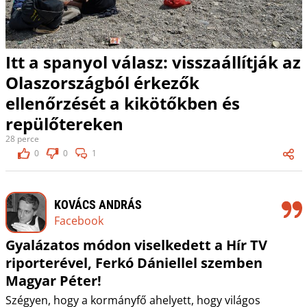
Itt a spanyol válasz: visszaállítják az
Olaszországból érkezők
ellenőrzését a kikötőkben és
repülőtereken
28 perce
0
0
1
KOVÁCS ANDRÁS
Facebook
Gyalázatos módon viselkedett a Hír TV
riporterével, Ferkó Dániellel szemben
Magyar Péter!
Szégyen, hogy a kormányfő ahelyett, hogy világos