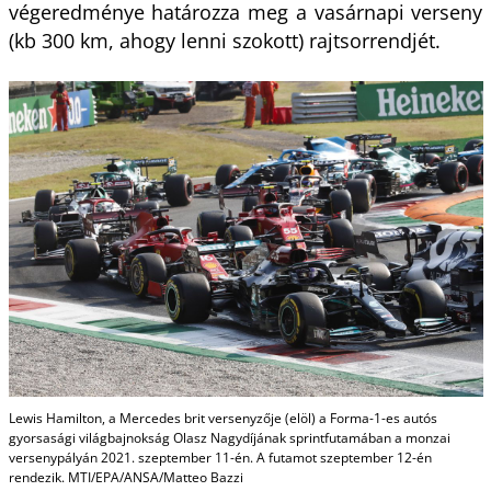
végeredménye határozza meg a vasárnapi verseny
(kb 300 km, ahogy lenni szokott) rajtsorrendjét.
Lewis Hamilton, a Mercedes brit versenyzője (elöl) a Forma-1-es autós
gyorsasági világbajnokság Olasz Nagydíjának sprintfutamában a monzai
versenypályán 2021. szeptember 11-én. A futamot szeptember 12-én
rendezik. MTI/EPA/ANSA/Matteo Bazzi