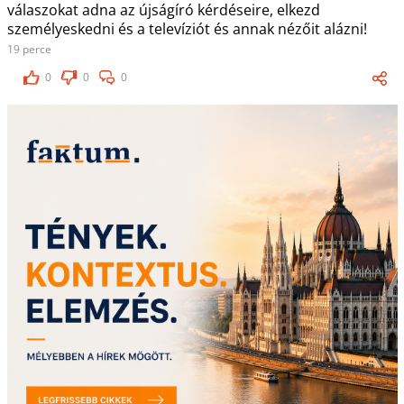
válaszokat adna az újságíró kérdéseire, elkezd
személyeskedni és a televíziót és annak nézőit alázni!
19 perce
0
0
0