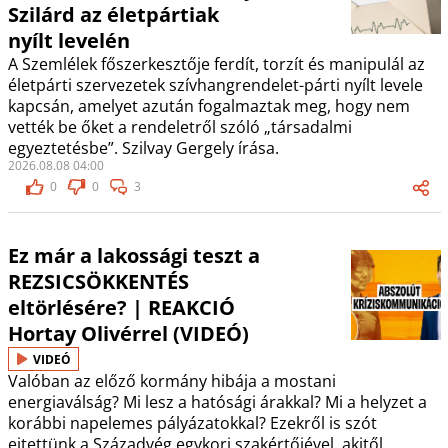
Szilárd az életpártiak
nyílt levelén
A Szemlélek főszerkesztője ferdít, torzít és manipulál az
életpárti szervezetek szívhangrendelet-párti nyílt levele
kapcsán, amelyet azután fogalmaztak meg, hogy nem
vették be őket a rendeletről szóló „társadalmi
egyeztetésbe”. Szilvay Gergely írása.
2026.08.08 04:00
0
0
3
Ez már a lakossági teszt a
REZSICSÖKKENTÉS
eltörlésére? | REAKCIÓ
Hortay Olivérrel (VIDEÓ)
VIDEÓ
Valóban az előző kormány hibája a mostani
energiaválság? Mi lesz a hatósági árakkal? Mi a helyzet a
korábbi napelemes pályázatokkal? Ezekről is szót
ejtettünk a Századvég egykori szakértőjével, akitől