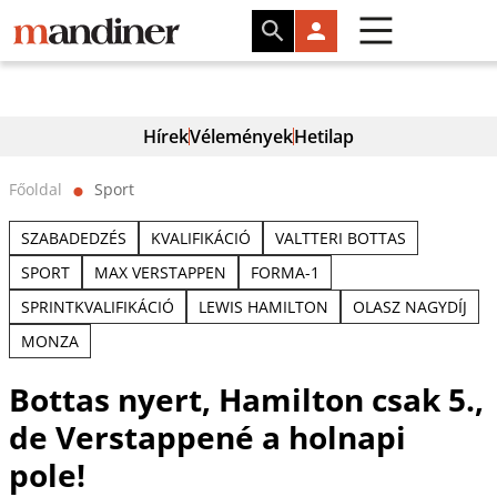
Hírek
Vélemények
Hetilap
Főoldal
Sport
⬤
SZABADEDZÉS
KVALIFIKÁCIÓ
VALTTERI BOTTAS
SPORT
MAX VERSTAPPEN
FORMA-1
SPRINTKVALIFIKÁCIÓ
LEWIS HAMILTON
OLASZ NAGYDÍJ
MONZA
Bottas nyert, Hamilton csak 5.,
de Verstappené a holnapi
pole!