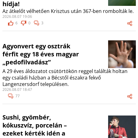
hídja!
Az átkelőt vélhetően Krisztus után 367-ben rombolták le.
2026.08.07 19:06
6
0
3
Agyonvert egy osztrák
férfit egy 18 éves magyar
„pedofilvadász”
A 29 éves áldozatot csütörtökön reggel találták holtan
egy családi házban a Bécstől északra fekvő
Langenzersdorf településen.
2026.08.07 18:47
77
Sushi, gyömbér,
kókuszvíz, porcelán –
ezeket kérték idén a