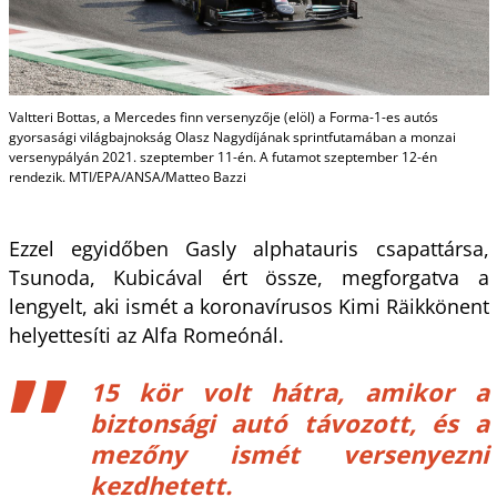
Valtteri Bottas, a Mercedes finn versenyzője (elöl) a Forma-1-es autós
gyorsasági világbajnokság Olasz Nagydíjának sprintfutamában a monzai
versenypályán 2021. szeptember 11-én. A futamot szeptember 12-én
rendezik. MTI/EPA/ANSA/Matteo Bazzi
Ezzel egyidőben Gasly alphatauris csapattársa,
Tsunoda, Kubicával ért össze, megforgatva a
lengyelt, aki ismét a koronavírusos Kimi Räikkönent
helyettesíti az Alfa Romeónál.
15 kör volt hátra, amikor a
biztonsági autó távozott, és a
mezőny ismét versenyezni
kezdhetett.