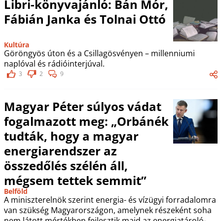
Libri-könyvajánló: Bán Mór,
Fábián Janka és Tolnai Ottó
Kultúra
Göröngyös úton és a Csillagösvényen – millenniumi
naplóval és rádióinterjúval.
3
2
9
Magyar Péter súlyos vádat
fogalmazott meg: „Orbánék
tudták, hogy a magyar
energiarendszer az
összedőlés szélén áll,
mégsem tettek semmit”
Belföld
A miniszterelnök szerint energia- és vízügyi forradalomra
van szükség Magyarországon, amelynek részeként soha
nem látott mértékben fejlesztik majd az energiatároló-