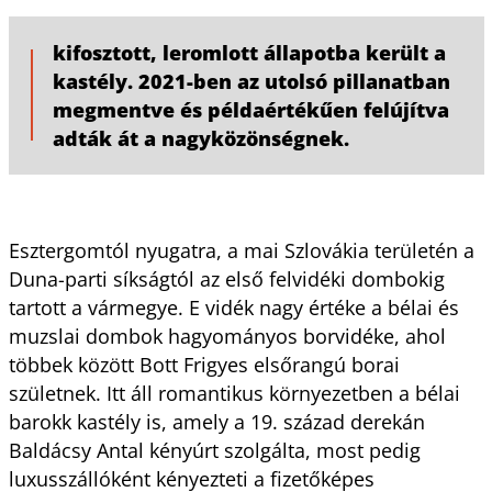
kifosztott, leromlott állapotba került a
kastély. 2021-ben az utolsó pillanatban
megmentve és példaértékűen felújítva
adták át a nagyközönségnek.
Esztergomtól nyugatra, a mai Szlovákia területén a
Duna-parti síkságtól az első felvidéki dombokig
tartott a vármegye. E vidék nagy értéke a bélai és
muzslai dombok hagyományos borvidéke, ahol
többek között Bott Frigyes elsőrangú borai
születnek. Itt áll romantikus környezetben a bélai
barokk kastély is, amely a 19. század derekán
Baldácsy Antal kényúrt szolgálta, most pedig
luxusszállóként kényezteti a fizetőképes