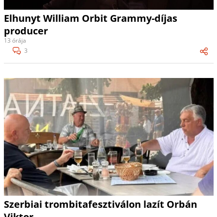
Elhunyt William Orbit Grammy-díjas
producer
13 órája
3
Szerbiai trombitafesztiválon lazít Orbán
Viktor