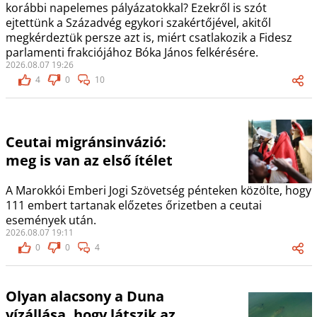
korábbi napelemes pályázatokkal? Ezekről is szót
ejtettünk a Századvég egykori szakértőjével, akitől
megkérdeztük persze azt is, miért csatlakozik a Fidesz
parlamenti frakciójához Bóka János felkérésére.
2026.08.07 19:26
4
0
10
Ceutai migránsinvázió:
meg is van az első ítélet
A Marokkói Emberi Jogi Szövetség pénteken közölte, hogy
111 embert tartanak előzetes őrizetben a ceutai
események után.
2026.08.07 19:11
0
0
4
Olyan alacsony a Duna
vízállása, hogy látszik az