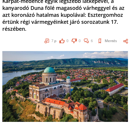
Kárpát-medence egyik legszebb látképével, a
kanyarodó Duna fölé magasodó várheggyel és az
azt koronázó hatalmas kupolával: Esztergomhoz
értünk régi vármegyéinket járó sorozatunk 17.
részében.
7
p
0
0
6
Mentés