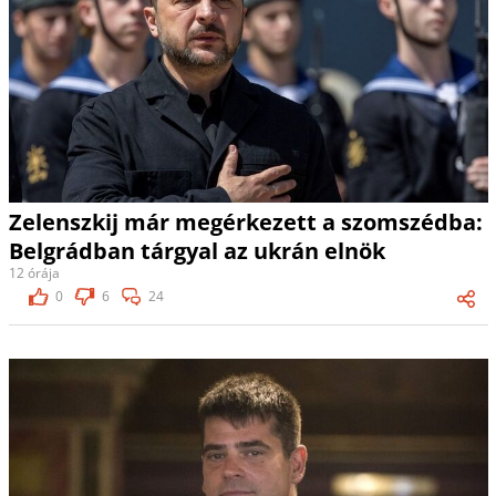
Zelenszkij már megérkezett a szomszédba:
Belgrádban tárgyal az ukrán elnök
12 órája
0
6
24