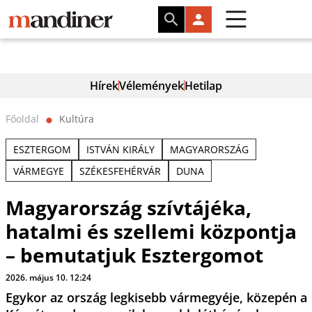
Hírek
Vélemények
Hetilap
Főoldal
Kultúra
⬤
ESZTERGOM
ISTVÁN KIRÁLY
MAGYARORSZÁG
VÁRMEGYE
SZÉKESFEHÉRVÁR
DUNA
Magyarország szívtájéka,
hatalmi és szellemi központja
– bemutatjuk Esztergomot
2026. május 10. 12:24
Egykor az ország legkisebb vármegyéje, közepén a