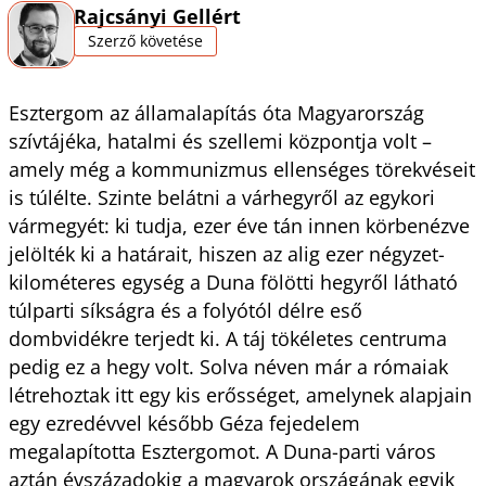
Rajcsányi Gellért
Szerző követése
Esztergom az államalapítás óta Magyarország
szívtájéka, hatalmi és szellemi központja volt –
amely még a kommunizmus ellenséges törekvéseit
is túlélte. Szinte belátni a várhegyről az egykori
vármegyét: ki tudja, ezer éve tán innen körbenézve
jelölték ki a határait, hiszen az alig ezer négyzet-
kilométeres egység a Duna fölötti hegyről látható
túlparti síkságra és a folyótól délre eső
dombvidékre terjedt ki. A táj tökéletes centruma
pedig ez a hegy volt. Solva néven már a rómaiak
létrehoztak itt egy kis erősséget, amelynek alapjain
egy ezredévvel később Géza fejedelem
megalapította Esztergomot. A Duna-parti város
aztán évszázadokig a magyarok országának egyik