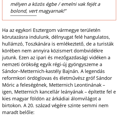
mélyen a közös égbe / emelni vak fejét a
bolond, vert magyarnak!”
Ha az egykori Esztergom vármegye területén
körutazásra indulunk, délnyugat felé hangulatos,
hullámzó, Toszkánára is emlékeztető, de a turisták
körében nem annyira köz­ismert dombvidékre
jutunk. Ezen az ipari és mezőgazdasági vidéken a
nemzeti örökség egyik régi-új gyöngyszeme a
Sándor–­Metternich-kastély Bajnán. A legendás
reformkori ördöglovas és életművész gróf Sándor
Móric a feleségének, Metternich Leontinának –
igen, Metternich kancellár leányának – építette fel e
kies magyar földön az árkádiai álomvilágot a
birtokon. A 20. század végére szinte semmi nem
maradt belőle: