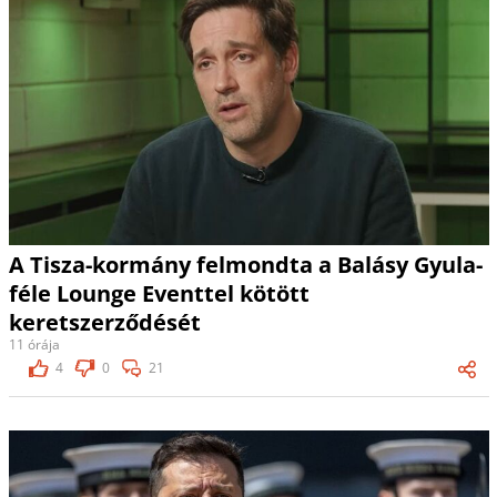
A Tisza-kormány felmondta a Balásy Gyula-
féle Lounge Eventtel kötött
keretszerződését
11 órája
4
0
21