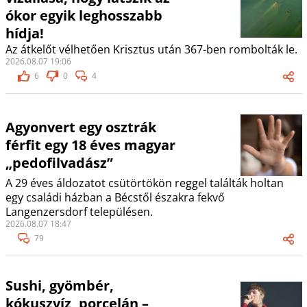
ókor egyik leghosszabb
hídja!
Az átkelőt vélhetően Krisztus után 367-ben rombolták le.
2026.08.07 19:06
6
0
4
Agyonvert egy osztrák
férfit egy 18 éves magyar
„pedofilvadász”
A 29 éves áldozatot csütörtökön reggel találták holtan
egy családi házban a Bécstől északra fekvő
Langenzersdorf településen.
2026.08.07 18:47
79
Sushi, gyömbér,
kókuszvíz, porcelán –