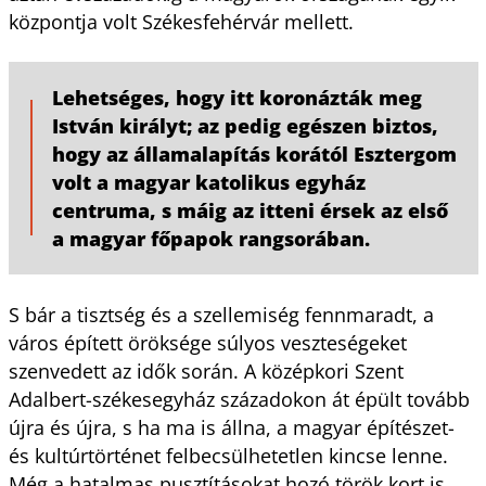
központja volt Székesfehérvár mellett.
Lehetséges, hogy itt koronázták meg
István királyt; az pedig egészen biztos,
hogy az államalapítás korától Esztergom
volt a magyar katolikus egyház
centruma, s máig az itteni érsek az első
a magyar főpapok rangsorában.
S bár a tisztség és a szellemiség fennmaradt, a
város épített öröksége súlyos veszteségeket
szenvedett az idők során. A középkori Szent
Adalbert-székesegyház századokon át épült tovább
újra és újra, s ha ma is állna, a magyar építészet-
és kultúrtörténet felbecsülhetetlen kincse lenne.
Még a hatalmas pusztításokat hozó török kort is