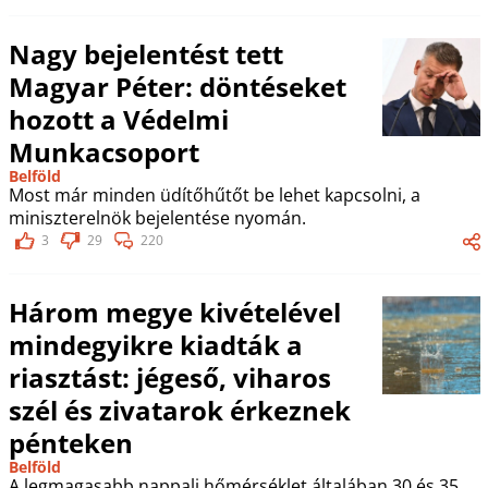
Nagy bejelentést tett
Magyar Péter: döntéseket
hozott a Védelmi
Munkacsoport
Belföld
Most már minden üdítőhűtőt be lehet kapcsolni, a
miniszterelnök bejelentése nyomán.
3
29
220
Három megye kivételével
mindegyikre kiadták a
riasztást: jégeső, viharos
szél és zivatarok érkeznek
pénteken
Belföld
A legmagasabb nappali hőmérséklet általában 30 és 35