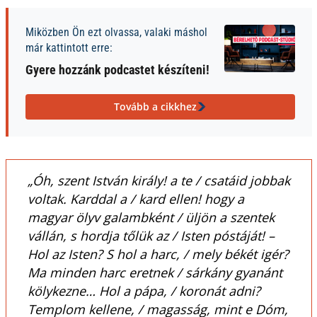
Miközben Ön ezt olvassa, valaki máshol
már kattintott erre:
Gyere hozzánk podcastet készíteni!
Tovább a cikkhez
„Óh, szent István király! a te / csatáid jobbak
voltak. Karddal a / kard ellen! hogy a
magyar ölyv galambként / üljön a szentek
vállán, s hordja tőlük az / Isten póstáját! –
Hol az Isten? S hol a harc, / mely békét igér?
Ma minden harc eretnek / sárkány gyanánt
kölykezne… Hol a pápa, / koronát adni?
Templom kellene, / magasság, mint e Dóm,