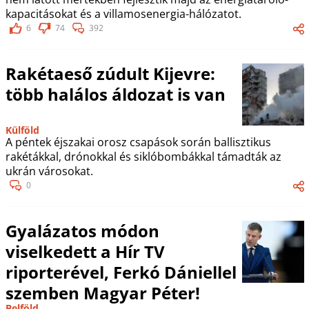
kapacitásokat és a villamosenergia-hálózatot.
6
74
392
Rakétaeső zúdult Kijevre:
több halálos áldozat is van
Külföld
A péntek éjszakai orosz csapások során ballisztikus
rakétákkal, drónokkal és siklóbombákkal támadták az
ukrán városokat.
0
Gyalázatos módon
viselkedett a Hír TV
riporterével, Ferkó Dániellel
szemben Magyar Péter!
Belföld