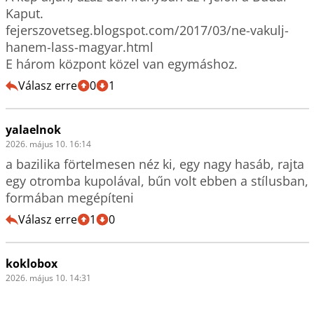
Kaput.

fejerszovetseg.blogspot.com/2017/03/ne-vakulj-
hanem-lass-magyar.html

E három központ közel van egymáshoz.
Válasz erre
0
1
yalaelnok
2026. május 10. 16:14
a bazilika förtelmesen néz ki, egy nagy hasáb, rajta 
egy otromba kupolával, bűn volt ebben a stílusban, 
formában megépíteni
Válasz erre
1
0
koklobox
2026. május 10. 14:31