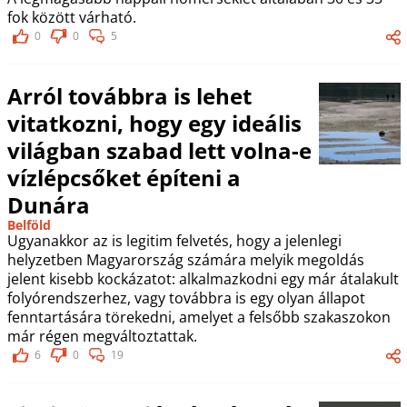
fok között várható.
0
0
5
Arról továbbra is lehet
vitatkozni, hogy egy ideális
világban szabad lett volna-e
vízlépcsőket építeni a
Dunára
Belföld
Ugyanakkor az is legitim felvetés, hogy a jelenlegi
helyzetben Magyarország számára melyik megoldás
jelent kisebb kockázatot: alkalmazkodni egy már átalakult
folyórendszerhez, vagy továbbra is egy olyan állapot
fenntartására törekedni, amelyet a felsőbb szakaszokon
már régen megváltoztattak.
6
0
19