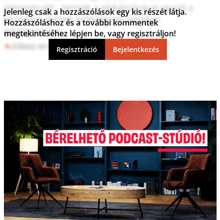
rekonstruált - termek a várkápolnával együtt a 
Jelenleg csak a hozzászólások egy kis részét látja.
középkori épített örökségünk páratlan 
Hozzászóláshoz és a további kommentek
gyöngyszemei.
megtekintéséhez lépjen be, vagy regisztráljon!
Válasz erre
0
0
Regisztráció
Bejelentkezés