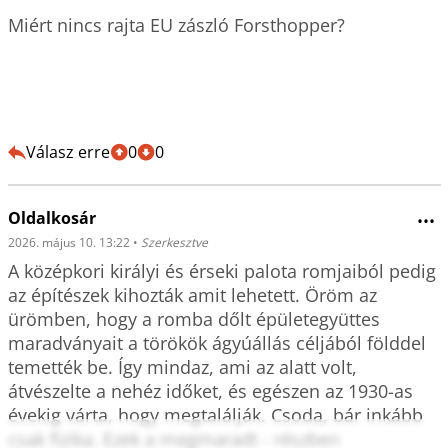
Miért nincs rajta EU zászló Forsthopper?

Válasz erre
0
0
Oldalkosár
•••
2026. május 10. 13:22
•
Szerkesztve
A középkori királyi és érseki palota romjaiból pedig 
az építészek kihozták amit lehetett. Öröm az 
ürömben, hogy a romba dőlt épületegyüttes 
maradványait a törökök ágyúállás céljából földdel 
temették be. Így mindaz, ami az alatt volt, 
átvészelte a nehéz időket, és egészen az 1930-as 
évekig várta, hogy megtalálják. Csoda, bár inkább 
csak fizika. Ezek a megmaradt - részben 