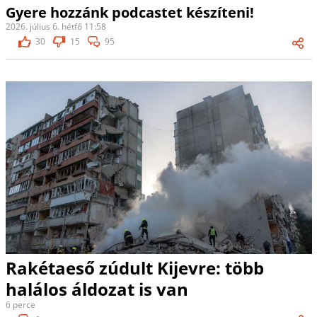
Gyere hozzánk podcastet készíteni!
2026. július 6. hétfő 11:58
30
15
95
Rakétaeső zúdult Kijevre: több
halálos áldozat is van
6 perce