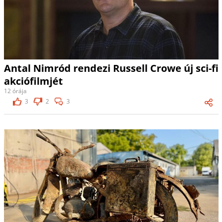
Antal Nimród rendezi Russell Crowe új sci-fi
akciófilmjét
12 órája
3
2
3