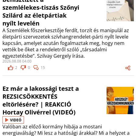
szemlélekes-tiszás Szőnyi
Szilárd az életpártiak
nyílt levelén
A Szemlélek főszerkesztője ferdít, torzít és manipulál az
életpárti szervezetek szívhangrendelet-párti nyílt levele
kapcsán, amelyet azután fogalmaztak meg, hogy nem
vették be őket a rendeletről szóló „társadalmi
egyeztetésbe”. Szilvay Gergely írása.
2026.08.08 04:00
2
0
15
Ez már a lakossági teszt a
REZSICSÖKKENTÉS
eltörlésére? | REAKCIÓ
Hortay Olivérrel (VIDEÓ)
VIDEÓ
Valóban az előző kormány hibája a mostani
energiaválság? Mi lesz a hatósági árakkal? Mi a helyzet a