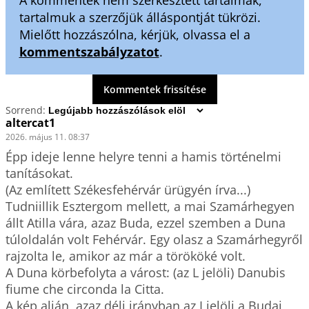
tartalmuk a szerzőjük álláspontját tükrözi.
Mielőtt hozzászólna, kérjük, olvassa el a
kommentszabályzatot
.
Kommentek frissítése
Sorrend:
altercat1
2026. május 11. 08:37
Épp ideje lenne helyre tenni a hamis történelmi 
tanításokat. 

(Az említett Székesfehérvár ürügyén írva...)

Tudniillik Esztergom mellett, a mai Szamárhegyen 
állt Atilla vára, azaz Buda, ezzel szemben a Duna 
túloldalán volt Fehérvár. Egy olasz a Szamárhegyről 
rajzolta le, amikor az már a törököké volt. 

A Duna körbefolyta a várost: (az L jelöli) Danubis 
fiume che circonda la Citta.

A kép alján, azaz déli irányban az I jelöli a Budai 