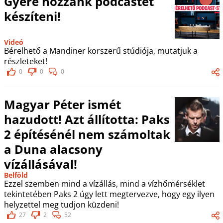
Gyere hozzánk podcastet
készíteni!
Videó
Bérelhető a Mandiner korszerű stúdiója, mutatjuk a
részleteket!
0
0
0
Magyar Péter ismét
hazudott! Azt állította: Paks
2 építésénél nem számoltak
a Duna alacsony
vízállásával!
Belföld
Ezzel szemben mind a vízállás, mind a vízhőmérséklet
tekintetében Paks 2 úgy lett megtervezve, hogy egy ilyen
helyzettel meg tudjon küzdeni!
27
2
52