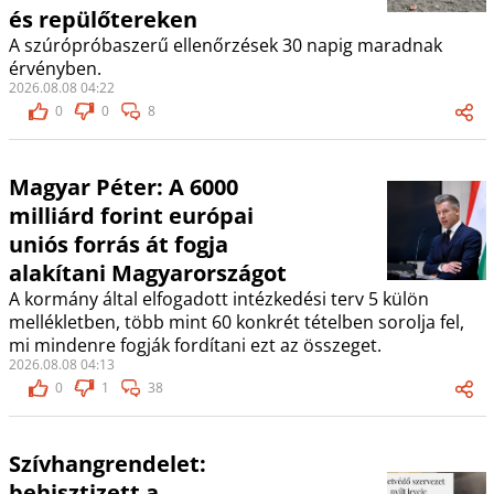
és repülőtereken
A szúrópróbaszerű ellenőrzések 30 napig maradnak
érvényben.
2026.08.08 04:22
0
0
8
Magyar Péter: A 6000
milliárd forint európai
uniós forrás át fogja
alakítani Magyarországot
A kormány által elfogadott intézkedési terv 5 külön
mellékletben, több mint 60 konkrét tételben sorolja fel,
mi mindenre fogják fordítani ezt az összeget.
2026.08.08 04:13
0
1
38
Szívhangrendelet:
behisztizett a