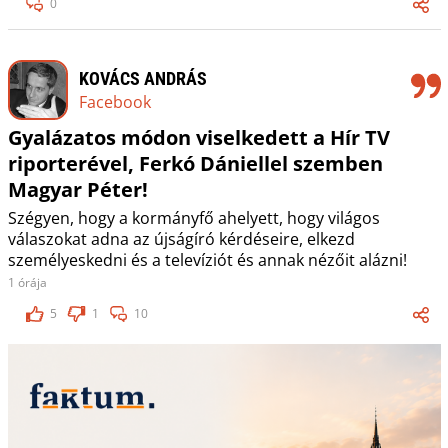
0
KOVÁCS ANDRÁS
Facebook
Gyalázatos módon viselkedett a Hír TV
riporterével, Ferkó Dániellel szemben
Magyar Péter!
Szégyen, hogy a kormányfő ahelyett, hogy világos
válaszokat adna az újságíró kérdéseire, elkezd
személyeskedni és a televíziót és annak nézőit alázni!
1 órája
5
1
10