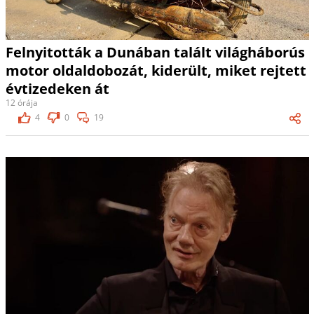
Felnyitották a Dunában talált világháborús
motor oldaldobozát, kiderült, miket rejtett
évtizedeken át
12 órája
4
0
19