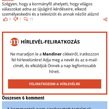
Szégyen, hogy a kormányfő ahelyett, hogy világos
válaszokat adna az újságíró kérdéseire, elkezd
személyeskedni és a televíziót és annak nézőit alázni!
5
1
15
HÍRLEVÉL-FELIRATKOZÁS
Ne maradjon le a
Mandiner
cikkeiről, iratkozzon
fel hírlevelünkre! Adja meg a nevét és az e-mail-
címét, és elküldjük Önnek a nap legfontosabb
híreit.
FELIRATKOZOM A HÍRLEVÉLRE
Összesen 6 komment
A kommentek nem szerkesztett tartalmak,