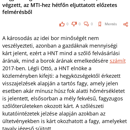
végzett, az MTI-hez hétfőn eljuttatott előzetes
felmérésből
0
0
0
Mentés
A károsodás az idei bor minőségét nem
veszélyezteti, azonban a gazdáknak mennyiségi
kárt jelent, ezért a HNT mind a szőlő felvásárlási
árának, mind a borok árának emelkedésére
számít
2017-ben. Légli Ottó, a HNT elnöke a
közleményben kifejti: a hegyközségektől érkezett
visszajelzések alapján a tartós fagy, amely jelen
esetben akár mínusz húsz fok alatti hőmérsékletet
is jelentett, elsősorban a mély fekvésű, fagyzugos
szőlőterületeken okozott kárt. A szőlészeti
kutatóintézetek jelzése alapján azokban az
ültetvényekben is kárt okozhatott a fagy, amelyeket
tavaly jégeső sújtott.