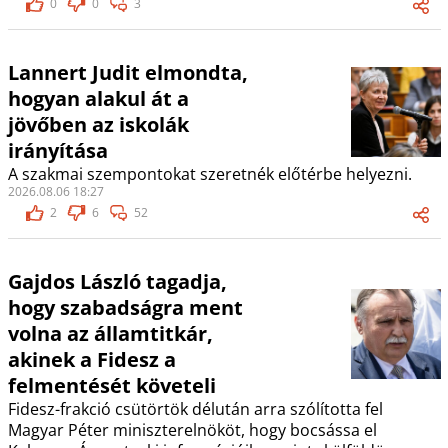
0
0
3
Lannert Judit elmondta,
hogyan alakul át a
jövőben az iskolák
irányítása
A szakmai szempontokat szeretnék előtérbe helyezni.
2026.08.06 18:27
2
6
52
Gajdos László tagadja,
hogy szabadságra ment
volna az államtitkár,
akinek a Fidesz a
felmentését követeli
Fidesz-frakció csütörtök délután arra szólította fel
Magyar Péter miniszterelnököt, hogy bocsássa el