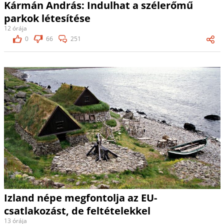
Kármán András: Indulhat a szélerőmű
parkok létesítése
12 órája
0
66
251
Izland népe megfontolja az EU-
csatlakozást, de feltételekkel
13 órája