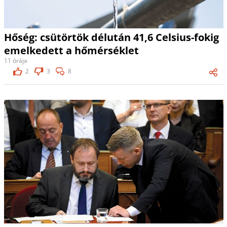
Hőség: csütörtök délután 41,6 Celsius-fokig
emelkedett a hőmérséklet
11 órája
2
3
8