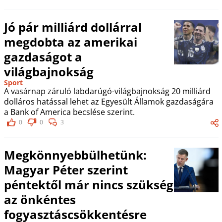
Jó pár milliárd dollárral
megdobta az amerikai
gazdaságot a
világbajnokság
Sport
A vasárnap záruló labdarúgó-világbajnokság 20 milliárd
dolláros hatással lehet az Egyesült Államok gazdaságára
a Bank of America becslése szerint.
0
0
3
Megkönnyebbülhetünk:
Magyar Péter szerint
péntektől már nincs szükség
az önkéntes
fogyasztáscsökkentésre