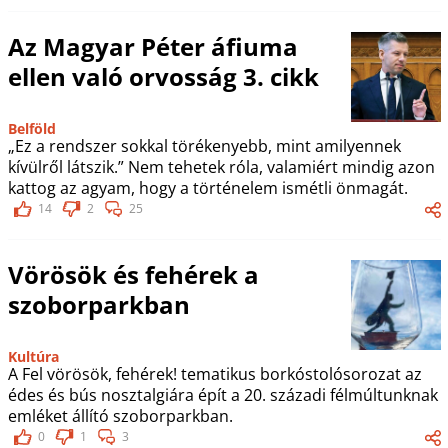
Az Magyar Péter áfiuma
ellen való orvosság 3. cikk
Belföld
„Ez a rendszer sokkal törékenyebb, mint amilyennek
kívülről látszik.” Nem tehetek róla, valamiért mindig azon
kattog az agyam, hogy a történelem ismétli önmagát.
14
2
25
Vörösök és fehérek a
szoborparkban
Kultúra
A Fel vörösök, fehérek! tematikus borkóstolósorozat az
édes és bús nosztalgiára épít a 20. századi félmúltunknak
emléket állító szoborparkban.
0
1
3