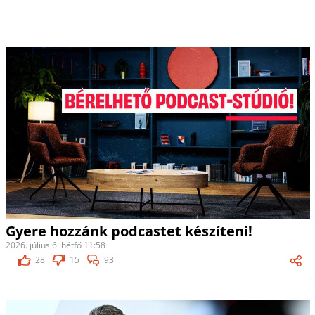
Gyere hozzánk podcastet készíteni!
2026. július 6. hétfő 11:58
28
15
93