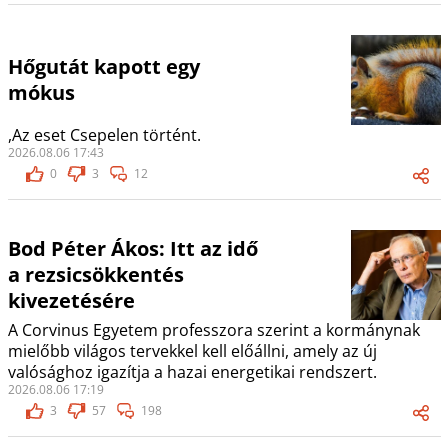
Hőgutát kapott egy
mókus
,Az eset Csepelen történt.
2026.08.06 17:43
0
3
12
Bod Péter Ákos: Itt az idő
a rezsicsökkentés
kivezetésére
A Corvinus Egyetem professzora szerint a kormánynak
mielőbb világos tervekkel kell előállni, amely az új
valósághoz igazítja a hazai energetikai rendszert.
2026.08.06 17:19
3
57
198