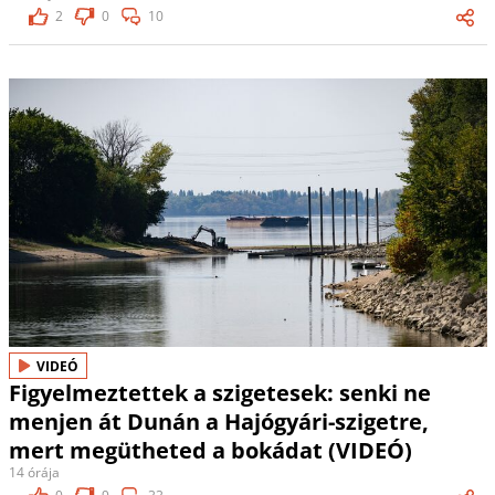
2
0
10
VIDEÓ
Figyelmeztettek a szigetesek: senki ne
menjen át Dunán a Hajógyári-szigetre,
mert megütheted a bokádat (VIDEÓ)
14 órája