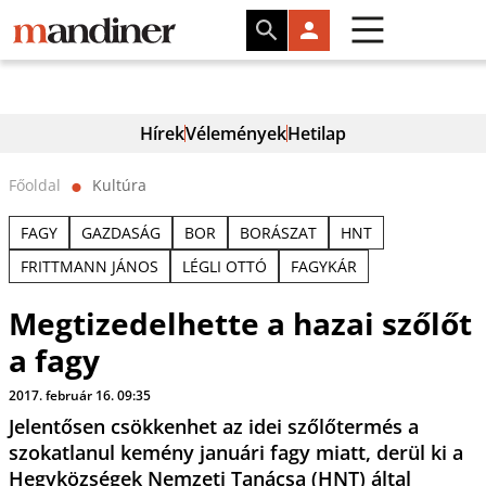
Hírek
Vélemények
Hetilap
Főoldal
Kultúra
⬤
FAGY
GAZDASÁG
BOR
BORÁSZAT
HNT
FRITTMANN JÁNOS
LÉGLI OTTÓ
FAGYKÁR
Megtizedelhette a hazai szőlőt
a fagy
2017. február 16. 09:35
Jelentősen csökkenhet az idei szőlőtermés a
szokatlanul kemény januári fagy miatt, derül ki a
Hegyközségek Nemzeti Tanácsa (HNT) által