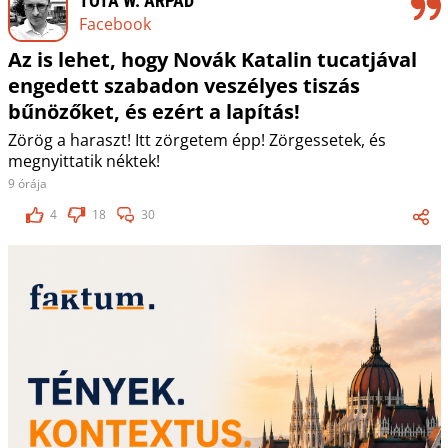
TÓTA W. ÁRPÁD
Facebook
Az is lehet, hogy Novák Katalin tucatjával
engedett szabadon veszélyes tiszás
bűnözőket, és ezért a lapítás!
Zörög a haraszt! Itt zörgetem épp! Zörgessetek, és
megnyittatik néktek!
9 órája
4
18
30