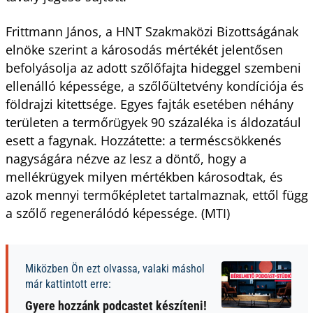
Frittmann János, a HNT Szakmaközi Bizottságának
elnöke szerint a károsodás mértékét jelentősen
befolyásolja az adott szőlőfajta hideggel szembeni
ellenálló képessége, a szőlőültetvény kondíciója és
földrajzi kitettsége. Egyes fajták esetében néhány
területen a termőrügyek 90 százaléka is áldozatául
esett a fagynak. Hozzátette: a terméscsökkenés
nagyságára nézve az lesz a döntő, hogy a
mellékrügyek milyen mértékben károsodtak, és
azok mennyi termőképletet tartalmaznak, ettől függ
a szőlő regenerálódó képessége. (MTI)
Miközben Ön ezt olvassa, valaki máshol
már kattintott erre:
Gyere hozzánk podcastet készíteni!