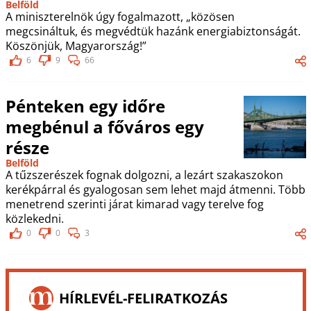
Belföld
A miniszterelnök úgy fogalmazott, „közösen
megcsináltuk, és megvédtük hazánk energiabiztonságát.
Köszönjük, Magyarország!”
6
9
66
Pénteken egy időre
megbénul a főváros egy
része
Belföld
A tűzszerészek fognak dolgozni, a lezárt szakaszokon
kerékpárral és gyalogosan sem lehet majd átmenni. Több
menetrend szerinti járat kimarad vagy terelve fog
közlekedni.
0
0
3
HÍRLEVÉL-FELIRATKOZÁS