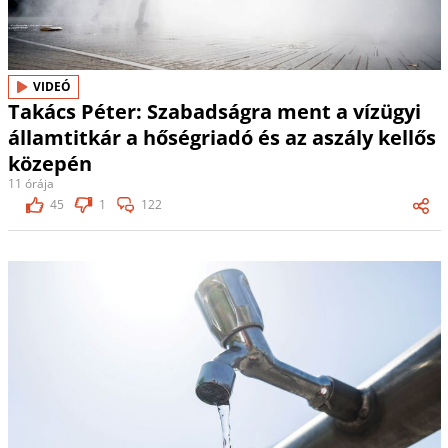
VIDEÓ
Takács Péter: Szabadságra ment a vízügyi
államtitkár a hőségriadó és az aszály kellős
közepén
11 órája
45
1
122