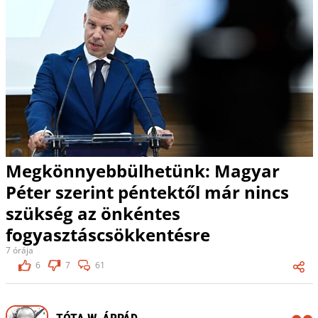
Megkönnyebbülhetünk: Magyar
Péter szerint péntektől már nincs
szükség az önkéntes
fogyasztáscsökkentésre
7 órája
6
7
61