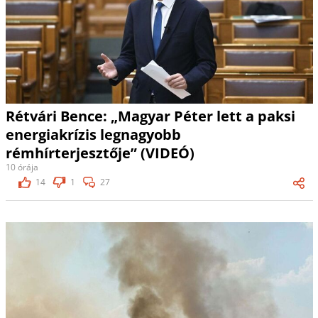
Rétvári Bence: „Magyar Péter lett a paksi
energiakrízis legnagyobb
rémhírterjesztője” (VIDEÓ)
10 órája
14
1
27