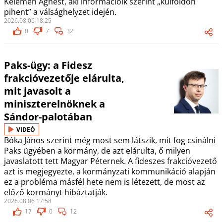
Kelemen Ágnest, aki információik szerint „külföldön
pihent” a válsághelyzet idején.
2026.08.06 18:25
0
7
32
Paks-ügy: a Fidesz
frakcióvezetője elárulta,
mit javasolt a
miniszterelnöknek a
Sándor-palotában
VIDEÓ
Bóka János szerint még most sem látszik, mit fog csinálni
Paks ügyében a kormány, de azt elárulta, ő milyen
javaslatott tett Magyar Péternek. A fideszes frakcióvezető
azt is megjegyezte, a kormányzati kommunikáció alapján
ez a probléma másfél hete nem is létezett, de most az
előző kormányt hibáztatják.
2026.08.06 17:58
17
0
12