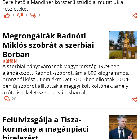
Bérelhető a Mandiner korszerű stúdiója, mutatjuk a
részleteket!
0
0
0
Megrongálták Radnóti
Miklós szobrát a szerbiai
Borban
Külföld
A szerbiai bányavárosnak Magyarország 1979-ben
ajándékozott Radnóti-szobrot, ám a 600 kilogrammos,
bronzból készült emlékművet 2001-ben ellopták. 2004-
ben új szobrot állítottak a meggyilkolt költőnek, amely
azóta is a kelet-szerbiai városban áll.
20
Felülvizsgálja a Tisza-
kormány a magánpiaci
hitelezést