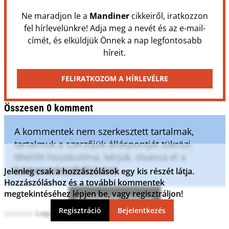
Ne maradjon le a
Mandiner
cikkeiről, iratkozzon
fel hírlevelünkre! Adja meg a nevét és az e-mail-
címét, és elküldjük Önnek a nap legfontosabb
híreit.
FELIRATKOZOM A HÍRLEVÉLRE
Összesen 0 komment
A kommentek nem szerkesztett tartalmak,
tartalmuk a szerzőjük álláspontját tükrözi.
Mielőtt hozzászólna, kérjük, olvassa el a
kommentszabályzatot
.
Jelenleg csak a hozzászólások egy kis részét látja.
Hozzászóláshoz és a további kommentek
megtekintéséhez lépjen be, vagy regisztráljon!
Kommentek frissítése
Regisztráció
Bejelentkezés
Sorrend: