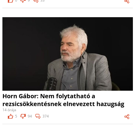
0
9
33
Horn Gábor: Nem folytatható a
rezsicsökkentésnek elnevezett hazugság
14 órája
5
94
374