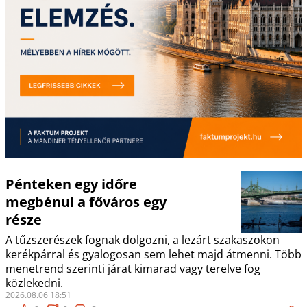
Pénteken egy időre
megbénul a főváros egy
része
A tűzszerészek fognak dolgozni, a lezárt szakaszokon
kerékpárral és gyalogosan sem lehet majd átmenni. Több
menetrend szerinti járat kimarad vagy terelve fog
közlekedni.
2026.08.06 18:51