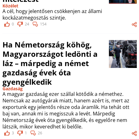
Közélet
A cél, hogy jelentősen csökkenjen az állami
kockázatmegosztás szintje.
0
24
154
Ha Németország köhög,
Magyarországot ledönti a
láz – márpedig a német
gazdaság évek óta
gyengélkedik
Gazdaság
A magyar gazdaság ezer szállal kötődik a némethez.
Nemcsak az autógyárak miatt, hanem azért is, mert az
exportunk egy jelentős része oda áramlik. Ha tehát ott
baj van, annak mi is megisszuk a levét. Márpedig
Németország évek óta gyengélkedik, és egyelőre nem
látszik, mikor keveredhet ki belőle.
3
1
26