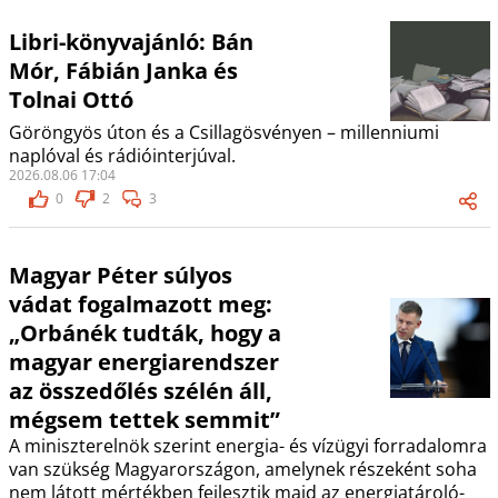
Libri-könyvajánló: Bán
Mór, Fábián Janka és
Tolnai Ottó
Göröngyös úton és a Csillagösvényen – millenniumi
naplóval és rádióinterjúval.
2026.08.06 17:04
0
2
3
Magyar Péter súlyos
vádat fogalmazott meg:
„Orbánék tudták, hogy a
magyar energiarendszer
az összedőlés szélén áll,
mégsem tettek semmit”
A miniszterelnök szerint energia- és vízügyi forradalomra
van szükség Magyarországon, amelynek részeként soha
nem látott mértékben fejlesztik majd az energiatároló-