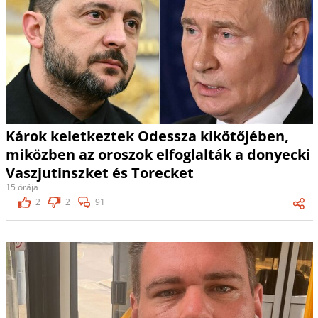
Károk keletkeztek Odessza kikötőjében,
miközben az oroszok elfoglalták a donyecki
Vaszjutinszket és Torecket
15 órája
2
2
91