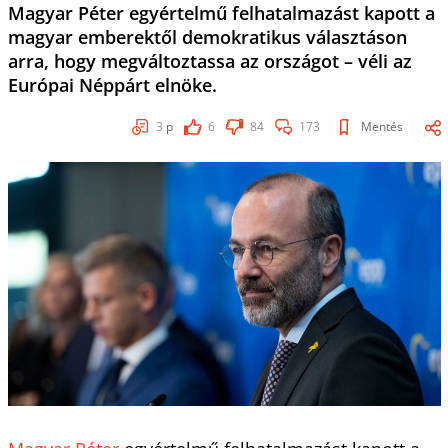
Magyar Péter egyértelmű felhatalmazást kapott a
magyar emberektől demokratikus választáson
arra, hogy megváltoztassa az országot – véli az
Európai Néppárt elnöke.
3
p
6
84
173
Mentés