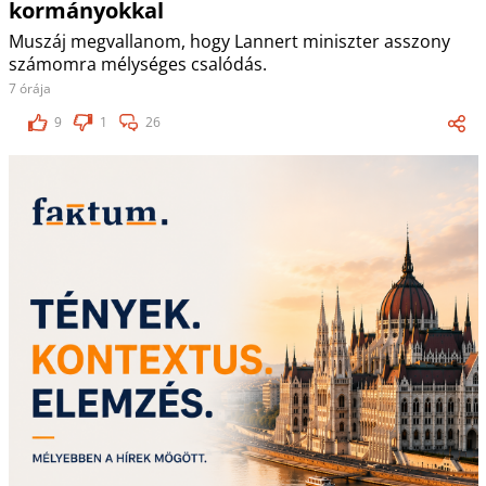
kormányokkal
Muszáj megvallanom, hogy Lannert miniszter asszony
számomra mélységes csalódás.
7 órája
9
1
26