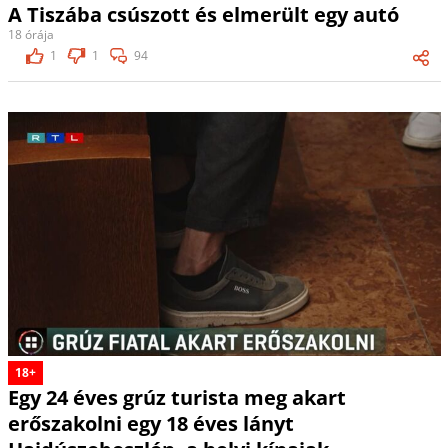
A Tiszába csúszott és elmerült egy autó
18 órája
1
1
94
18+
Egy 24 éves grúz turista meg akart
erőszakolni egy 18 éves lányt