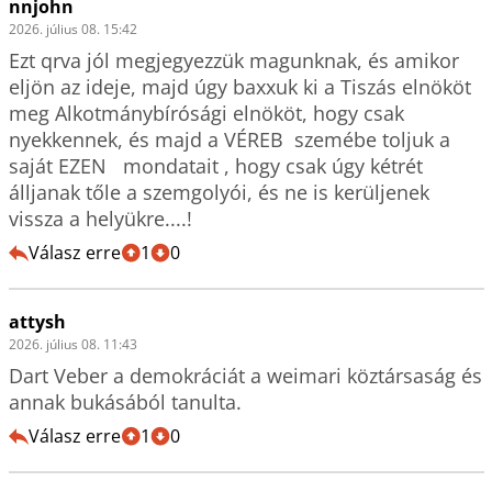
nnjohn
2026. július 08. 15:42
Ezt qrva jól megjegyezzük magunknak, és amikor 
eljön az ideje, majd úgy baxxuk ki a Tiszás elnököt 
meg Alkotmánybírósági elnököt, hogy csak 
nyekkennek, és majd a VÉREB  szemébe toljuk a 
saját EZEN   mondatait , hogy csak úgy kétrét 
álljanak tőle a szemgolyói, és ne is kerüljenek 
vissza a helyükre....!
Válasz erre
1
0
attysh
2026. július 08. 11:43
Dart Veber a demokráciát a weimari köztársaság és 
annak bukásából tanulta.
Válasz erre
1
0