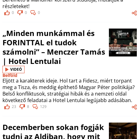
részleteket!
0
0
0
„Minden munkámmal és
FORINTTAL el tudok
számolni” – Menczer Tamás
| Hotel Lentulai
VIDEÓ
Belföld
Eljött a karakterek ideje. Hol tart a Fidesz, miért torpant
meg a Tisza, és meddig építhető Magyar Péter politikája?
Belső konfliktusok, stratégiai hibák és a nemzeti oldal
következő feladatai a Hotel Lentulai legújabb adásában.
23
8
129
Decemberben sokan fogják
tudni az Aldiban, hogy mit