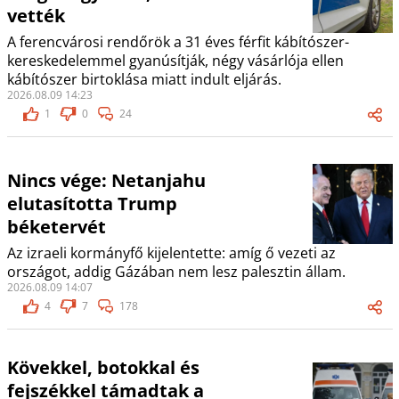
vették
A ferencvárosi rendőrök a 31 éves férfit kábítószer-
kereskedelemmel gyanúsítják, négy vásárlója ellen
kábítószer birtoklása miatt indult eljárás.
2026.08.09 14:23
1
0
24
Nincs vége: Netanjahu
elutasította Trump
béketervét
Az izraeli kormányfő kijelentette: amíg ő vezeti az
országot, addig Gázában nem lesz palesztin állam.
2026.08.09 14:07
4
7
178
Kövekkel, botokkal és
fejszékkel támadtak a