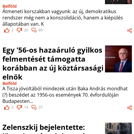
Belföld
Átmeneti korszakban vagyunk: az új, demokratikus
rendszer még nem a konszolidáció, hanem a kiépülés
állapotában van. K
2
20
89
Egy '56-os hazaáruló gyilkos
felmentését támogatta
korábban az új köztársasági
elnök
Belföld
A Tisza jóvoltából mindezek után Baka András mondhat
(?) beszédet az 1956-os események 70. évfordulóján
Budapesten...
3
14
37
Zelenszkij bejelentette: