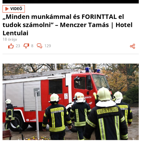
VIDEÓ
„Minden munkámmal és FORINTTAL el
tudok számolni” – Menczer Tamás | Hotel
Lentulai
18 órája
23
8
129