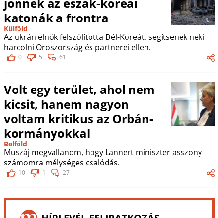
jönnek az észak-koreai
katonák a frontra
Külföld
Az ukrán elnök felszólította Dél-Koreát, segítsenek neki
harcolni Oroszország és partnerei ellen.
0
5
61
Volt egy terület, ahol nem
kicsit, hanem nagyon
voltam kritikus az Orbán-
kormányokkal
Belföld
Muszáj megvallanom, hogy Lannert miniszter asszony
számomra mélységes csalódás.
10
1
27
HÍRLEVÉL-FELIRATKOZÁS