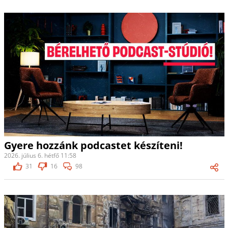
Gyere hozzánk podcastet készíteni!
2026. július 6. hétfő 11:58
31
16
98