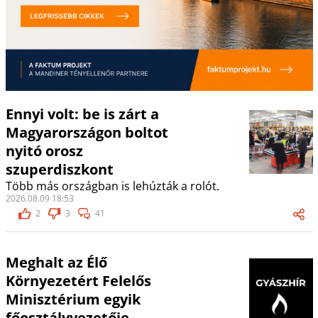
Ennyi volt: be is zárt a
Magyarországon boltot
nyitó orosz
szuperdiszkont
Több más országban is lehúzták a rolót.
2026.08.09 18:53
2
3
41
Meghalt az Élő
Környezetért Felelős
Minisztérium egyik
főosztályvezetője