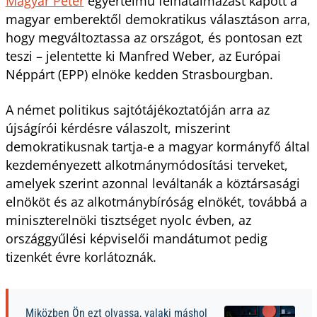
Magyar Péter
egyértelmű felhatalmazást kapott a
magyar emberektől demokratikus választáson arra,
hogy megváltoztassa az országot, és pontosan ezt
teszi – jelentette ki Manfred Weber, az Európai
Néppárt (EPP) elnöke kedden Strasbourgban.
A német politikus sajtótájékoztatóján arra az
újságírói kérdésre válaszolt, miszerint
demokratikusnak tartja-e a magyar kormányfő által
kezdeményezett alkotmánymódosítási terveket,
amelyek szerint azonnal leváltanák a köztársasági
elnököt és az alkotmánybíróság elnökét, továbbá a
miniszterelnöki tisztséget nyolc évben, az
országgyűlési képviselői mandátumot pedig
tizenkét évre korlátoznák.
Miközben Ön ezt olvassa, valaki máshol