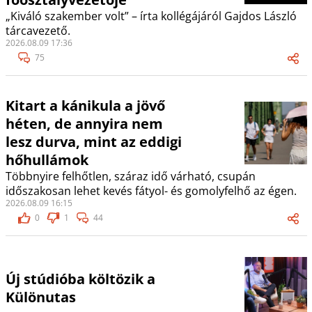
„Kiváló szakember volt” – írta kollégájáról Gajdos László
tárcavezető.
2026.08.09 17:36
75
Kitart a kánikula a jövő
héten, de annyira nem
lesz durva, mint az eddigi
hőhullámok
Többnyire felhőtlen, száraz idő várható, csupán
időszakosan lehet kevés fátyol- és gomolyfelhő az égen.
2026.08.09 16:15
0
1
44
Új stúdióba költözik a
Különutas