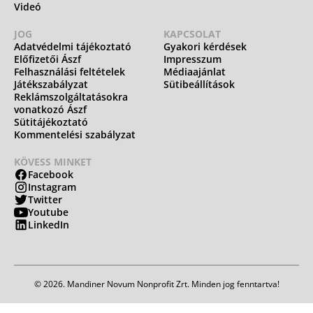
Videó
JOG
KAPCSOLAT
Adatvédelmi tájékoztató
Gyakori kérdések
Előfizetői Ászf
Impresszum
Felhasználási feltételek
Médiaajánlat
Játékszabályzat
Sütibeállítások
Reklámszolgáltatásokra
vonatkozó Ászf
Sütitájékoztató
Kommentelési szabályzat
KÖVESS MINKET
Facebook
Instagram
Twitter
Youtube
LinkedIn
© 2026. Mandiner Novum Nonprofit Zrt. Minden jog fenntartva!