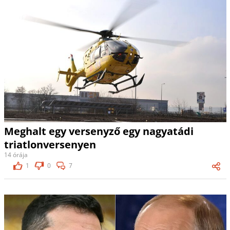
Meghalt egy versenyző egy nagyatádi
triatlonversenyen
14 órája
1
0
7