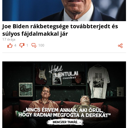
Joe Biden rákbetegsége továbbterjedt és
súlyos fájdalmakkal jár
17 órája
4
1
100