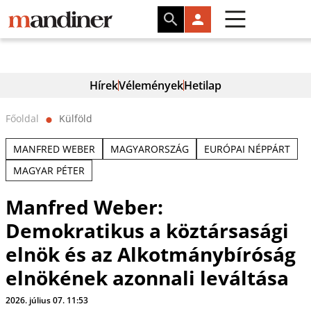
Hírek
Vélemények
Hetilap
Főoldal
Külföld
⬤
MANFRED WEBER
MAGYARORSZÁG
EURÓPAI NÉPPÁRT
MAGYAR PÉTER
Manfred Weber:
Demokratikus a köztársasági
elnök és az Alkotmánybíróság
elnökének azonnali leváltása
2026. július 07. 11:53