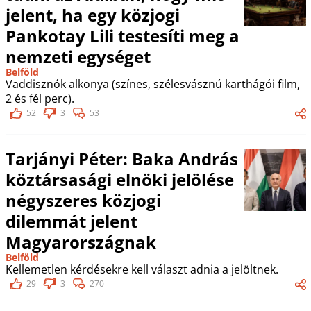
jelent, ha egy közjogi
Pankotay Lili testesíti meg a
nemzeti egységet
Belföld
Vaddisznók alkonya (színes, szélesvásznú karthágói film,
2 és fél perc).
52
3
53
Tarjányi Péter: Baka András
köztársasági elnöki jelölése
négyszeres közjogi
dilemmát jelent
Magyarországnak
Belföld
Kellemetlen kérdésekre kell választ adnia a jelöltnek.
29
3
270