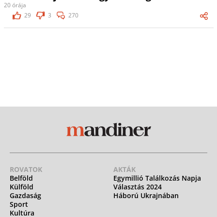
20 órája
29
3
270
ROVATOK
AKTÁK
Belföld
Egymillió Találkozás Napja
Külföld
Választás 2024
Gazdaság
Háború Ukrajnában
Sport
Kultúra