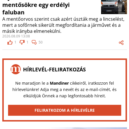
mentősökre egy erdélyi
faluban
A mentőorvos szerint csak azért úszták meg a lincselést,
mert a sofőrnek sikerült megfordítania a járművet és a
másik irányba elmenekülni.
2026.08.09 13:08
1
1
50
HÍRLEVÉL-FELIRATKOZÁS
Ne maradjon le a
Mandiner
cikkeiről, iratkozzon fel
hírlevelünkre! Adja meg a nevét és az e-mail-címét, és
elküldjük Önnek a nap legfontosabb híreit.
FELIRATKOZOM A HÍRLEVÉLRE