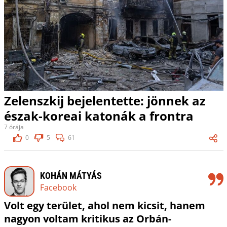
Zelenszkij bejelentette: jönnek az
észak-koreai katonák a frontra
7 órája
0
5
61
KOHÁN MÁTYÁS
Facebook
Volt egy terület, ahol nem kicsit, hanem
nagyon voltam kritikus az Orbán-