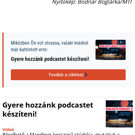
Nyitókép: Bodnár Boglárka/MTI
Miközben Ön ezt olvassa, valaki máshol
már kattintott erre:
Gyere hozzánk podcastet készíteni!
Tovább a cikkhez
Gyere hozzánk podcastet
készíteni!
Videó
Bérelhető a Mandiner korszerű stúdiója, mutatjuk a