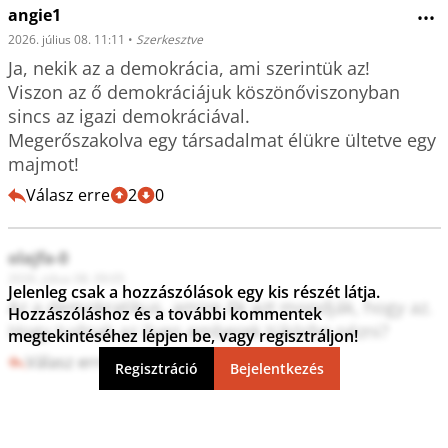
angie1
•••
2026. július 08. 11:11
•
Szerkesztve
Ja, nekik az a demokrácia, ami szerintük az!

Viszon az ő demokráciájuk köszönőviszonyban 
sincs az igazi demokráciával.

Megerőszakolva egy társadalmat élükre ültetve egy 
majmot!
Válasz erre
2
0
olajfa-0
2026. július 08. 09:05
Jelenleg csak a hozzászólások egy kis részét látja.
Az a demokratikus, amire ők azt mondják, hogy az. 
Hozzászóláshoz és a további kommentek
Hogy tudnak az ilyen emberek tükörbe nézni?
megtekintéséhez lépjen be, vagy regisztráljon!
Válasz erre
3
0
Regisztráció
Bejelentkezés