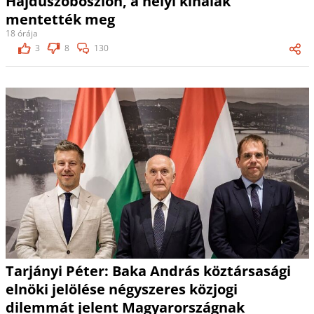
Hajdúszoboszlón, a helyi kínaiak
mentették meg
18 órája
3
8
130
Tarjányi Péter: Baka András köztársasági
elnöki jelölése négyszeres közjogi
dilemmát jelent Magyarországnak