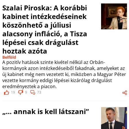
Szalai Piroska: A korábbi
kabinet intézkedéseinek
köszönhető a júliusi
alacsony infláció, a Tisza
lépései csak drágulást
hoztak azóta
Belföld
A pozitív hatások szinte kivétel nélkül az Orbán-
kormányok azon intézkedéseiből fakadnak, amelyeket az
új kabinet még nem vezetett ki, miközben a Magyar Péter
vezette kormány eddigi lépései kizárólag drágulást
eredményeztek a piacon.
19
9
73
„… annak is kell látszani”