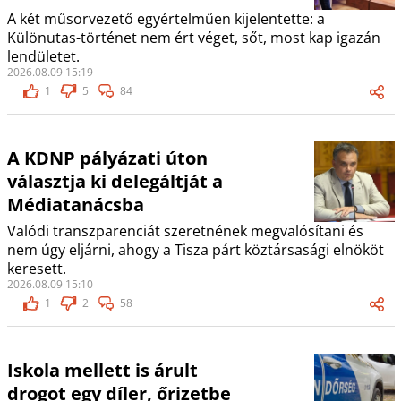
A két műsorvezető egyértelműen kijelentette: a
Különutas-történet nem ért véget, sőt, most kap igazán
lendületet.
2026.08.09 15:19
1
5
84
A KDNP pályázati úton
választja ki delegáltját a
Médiatanácsba
Valódi transzparenciát szeretnének megvalósítani és
nem úgy eljárni, ahogy a Tisza párt köztársasági elnököt
keresett.
2026.08.09 15:10
1
2
58
Iskola mellett is árult
drogot egy díler, őrizetbe