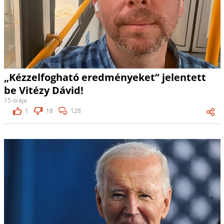
„Kézzelfogható eredményeket” jelentett
be Vitézy Dávid!
15 órája
1
18
128