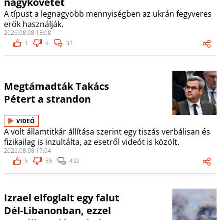
nagykövetet
A típust a legnagyobb mennyiségben az ukrán fegyveres
erők használják.
2026.08.08 18:08
1
9
33
Megtámadták Takács
Pétert a strandon
VIDEÓ
A volt államtitkár állítása szerint egy tiszás verbálisan és
fizikailag is inzultálta, az esetről videót is közölt.
2026.08.08 17:04
5
55
432
Izrael elfoglalt egy falut
Dél-Libanonban, ezzel