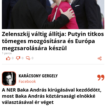
Zelenszkij váltig állítja: Putyin titkos
tömeges mozgósításra és Európa
megzsarolására készül
1 perce
0
0
0
KARÁCSONY GERGELY
Facebook
A NER Baka András kirúgásával kezdődött,
most Baka András köztársasági elnökké
választásával ér véget