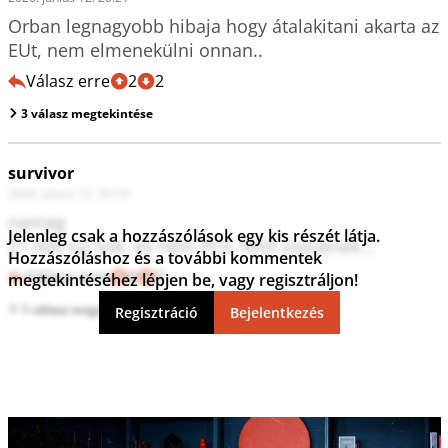
Orban legnagyobb hibaja hogy átalakitani akarta az 
EUt, nem elmenekülni onnan..
Válasz erre
2
2
3 válasz megtekintése
survivor
2026. június 12. 20:18
nameg

Jelenleg csak a hozzászólások egy kis részét látja.
21.000 tul sok, es nem POL felől jönnenek...
Hozzászóláshoz és a további kommentek
Válasz erre
0
0
megtekintéséhez lépjen be, vagy regisztráljon!
1 válasz megtekintése
Regisztráció
Bejelentkezés