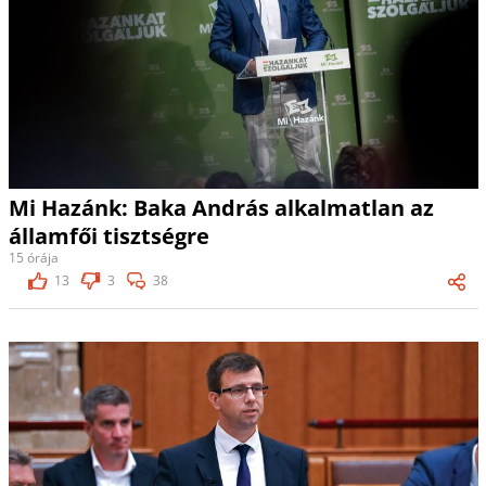
Mi Hazánk: Baka András alkalmatlan az
államfői tisztségre
15 órája
13
3
38