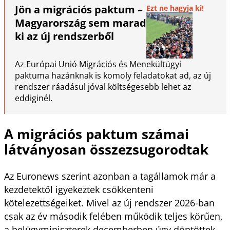
Jön a migrációs paktum –
Ezt ne hagyja ki!
Magyarország sem marad
ki az új rendszerből
Az Európai Unió Migrációs és Menekültügyi
paktuma hazánknak is komoly feladatokat ad, az új
rendszer ráadásul jóval költségesebb lehet az
eddiginél.
A migrációs paktum számai
látványosan összezsugorodtak
Az Euronews szerint azonban a tagállamok már a
kezdetektől igyekeztek csökkenteni
kötelezettségeiket. Mivel az új rendszer 2026-ban
csak az év második felében működik teljes körűen,
a belügyminiszterek decemberben úgy döntöttek,