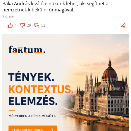
Baka András kiváló elnökünk lehet, aki segíthet a
nemzetnek kibékülni önmagával.
9 órája
4
29
52