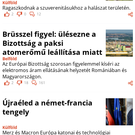
Külföld
Ragaszkodnak a szuverenitásukhoz a halászat területén.
2
0
12
Brüsszel figyel: ülésezne a
Bizottság a paksi
atomerőmű leállítása miatt
Belföld
Az Európai Bizottság szorosan figyelemmel kíséri az
elektromos áram ellátásának helyzetét Romániában és
Magyarországon.
2
18
161
Újraéled a német-francia
tengely
Külföld
Merz és Macron Európa katonai és technológiai