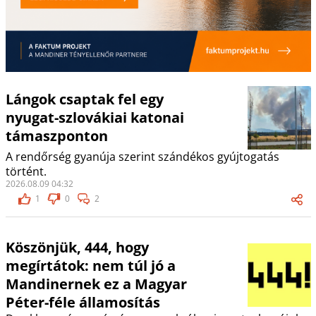
Lángok csaptak fel egy
nyugat-szlovákiai katonai
támaszponton
A rendőrség gyanúja szerint szándékos gyújtogatás
történt.
2026.08.09 04:32
1
0
2
Köszönjük, 444, hogy
megírtátok: nem túl jó a
Mandinernek ez a Magyar
Péter-féle államosítás