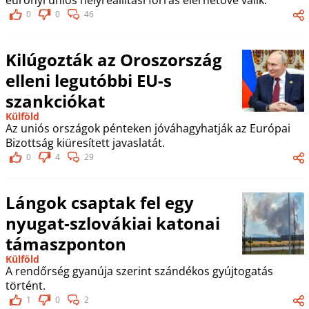
0
0
46
Kilúgozták az Oroszország
elleni legutóbbi EU-s
szankciókat
Külföld
Az uniós országok pénteken jóváhagyhatják az Európai
Bizottság kiüresített javaslatát.
0
4
29
Lángok csaptak fel egy
nyugat-szlovákiai katonai
támaszponton
Külföld
A rendőrség gyanúja szerint szándékos gyújtogatás
történt.
1
0
2