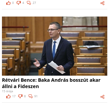
0
4
27
Rétvári Bence: Baka András bosszút akar
állni a Fideszen
15 órája
17
8
91