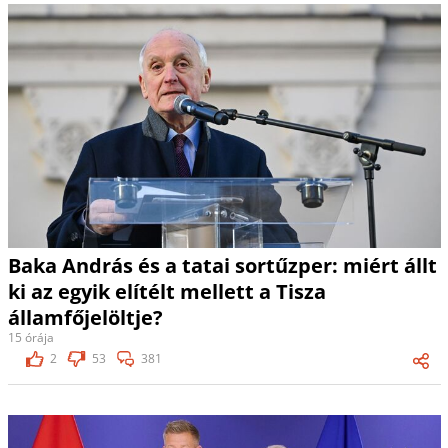
Baka András és a tatai sortűzper: miért állt
ki az egyik elítélt mellett a Tisza
államfőjelöltje?
15 órája
2
53
381