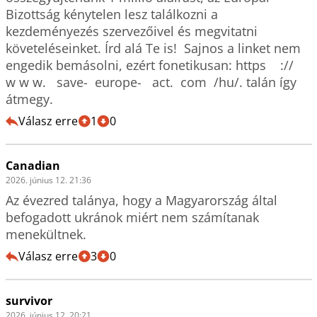
Bizottság kénytelen lesz találkozni a 
kezdeményezés szervezőivel és megvitatni 
követeléseinket. Írd alá Te is!  Sajnos a linket nem 
engedik bemásolni, ezért fonetikusan: https    ://   
w w w.   save-  europe-   act.  com  /hu/. talán így 
átmegy.
Válasz erre
1
0
Canadian
2026. június 12. 21:36
Az évezred talánya, hogy a Magyarország által 
befogadott ukránok miért nem számítanak 
menekültnek.
Válasz erre
3
0
survivor
2026. június 12. 20:21