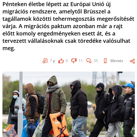
Pénteken életbe lépett az Európai Unió új
migrációs rendszere, amelytől Brüsszel a
tagállamok közötti tehermegosztás megerősítését
várja. A migrációs paktum azonban már a rajt
előtt komoly engedményeken esett át, és a
tervezett vállalásoknak csak töredéke valósulhat
meg.
7
p
0
11
35
Mentés