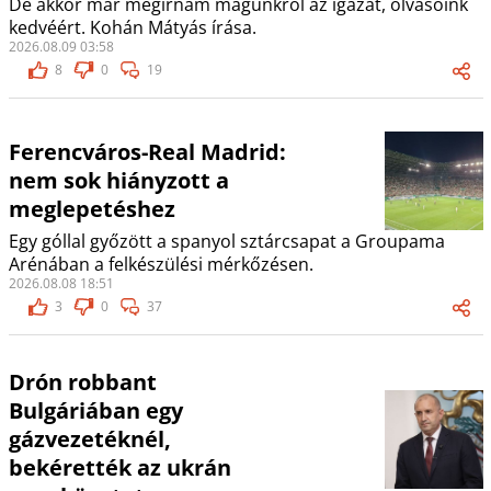
De akkor már megírnám magunkról az igazat, olvasóink
kedvéért. Kohán Mátyás írása.
2026.08.09 03:58
8
0
19
Ferencváros-Real Madrid:
nem sok hiányzott a
meglepetéshez
Egy góllal győzött a spanyol sztárcsapat a Groupama
Arénában a felkészülési mérkőzésen.
2026.08.08 18:51
3
0
37
Drón robbant
Bulgáriában egy
gázvezetéknél,
bekérették az ukrán