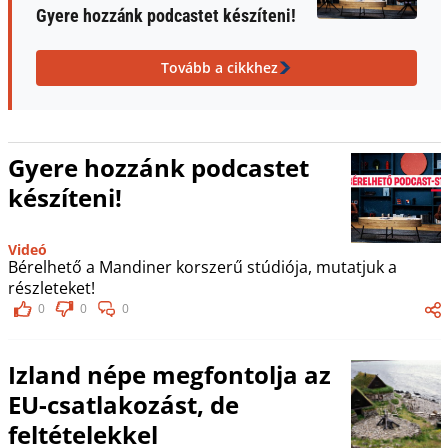
Gyere hozzánk podcastet készíteni!
Tovább a cikkhez
Gyere hozzánk podcastet
készíteni!
Videó
Bérelhető a Mandiner korszerű stúdiója, mutatjuk a
részleteket!
0
0
0
Izland népe megfontolja az
EU-csatlakozást, de
feltételekkel