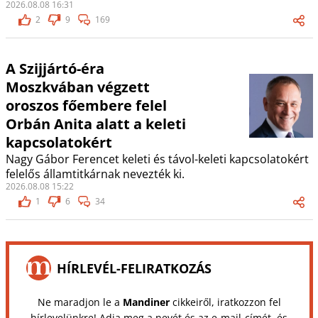
2026.08.08 16:31
2
9
169
A Szijjártó-éra
Moszkvában végzett
oroszos főembere felel
Orbán Anita alatt a keleti
kapcsolatokért
Nagy Gábor Ferencet keleti és távol-keleti kapcsolatokért
felelős államtitkárnak nevezték ki.
2026.08.08 15:22
1
6
34
HÍRLEVÉL-FELIRATKOZÁS
Ne maradjon le a
Mandiner
cikkeiről, iratkozzon fel
hírlevelünkre! Adja meg a nevét és az e-mail-címét, és