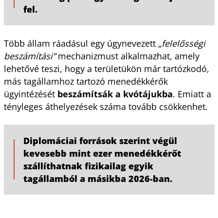
fel.
Több állam ráadásul egy úgynevezett
„felelősségi
beszámítási”
mechanizmust alkalmazhat, amely
lehetővé teszi, hogy a területükön már tartózkodó,
más tagállamhoz tartozó menedékkérők
ügyintézését
beszámítsák a kvótájukba
. Emiatt a
tényleges áthelyezések száma tovább csökkenhet.
Diplomáciai források szerint végül
kevesebb mint ezer menedékkérőt
szállíthatnak fizikailag egyik
tagállamból a másikba 2026-ban.