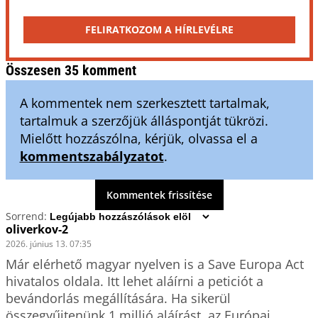
FELIRATKOZOM A HÍRLEVÉLRE
Összesen 35 komment
A kommentek nem szerkesztett tartalmak,
tartalmuk a szerzőjük álláspontját tükrözi.
Mielőtt hozzászólna, kérjük, olvassa el a
kommentszabályzatot
.
Kommentek frissítése
Sorrend:
oliverkov-2
2026. június 13. 07:35
Már elérhető magyar nyelven is a Save Europa Act 
hivatalos oldala. Itt lehet aláírni a peticiót a 
bevándorlás megállítására. Ha sikerül 
összegyűjtenünk 1 millió aláírást, az Európai 