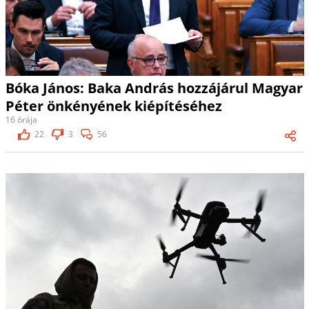
Bóka János: Baka András hozzájárul Magyar
Péter önkényének kiépítéséhez
16 órája
22
3
56