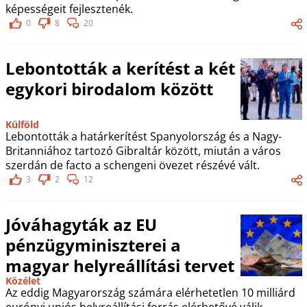
képességeit fejlesztenék.
0
8
20
Lebontották a kerítést a két
egykori birodalom között
Külföld
Lebontották a határkerítést Spanyolország és a Nagy-
Britanniához tartozó Gibraltár között, miután a város
szerdán de facto a schengeni övezet részévé vált.
3
2
12
Jóváhagyták az EU
pénzügyminiszterei a
magyar helyreállítási tervet
Közélet
Az eddig Magyarország számára elérhetetlen 10 milliárd
eurónyi uniós helyreállítási forrás elérhetővé válik.