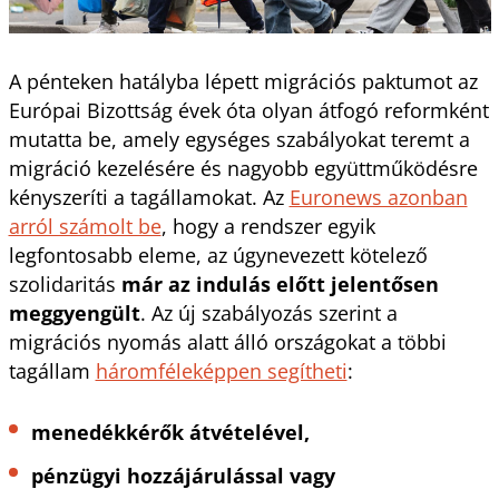
A pénteken hatályba lépett migrációs paktumot az
Európai Bizottság évek óta olyan átfogó reformként
mutatta be, amely egységes szabályokat teremt a
migráció kezelésére és nagyobb együttműködésre
kényszeríti a tagállamokat. Az
Euronews azonban
arról számolt be
, hogy a rendszer egyik
legfontosabb eleme, az úgynevezett kötelező
szolidaritás
már az indulás előtt jelentősen
meggyengült
. Az új szabályozás szerint a
migrációs nyomás alatt álló országokat a többi
tagállam
háromféleképpen segítheti
:
menedékkérők átvételével,
pénzügyi hozzájárulással vagy