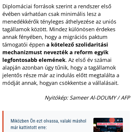
Diplomáciai források szerint a rendszer első
évében várhatóan csak minimális lesz a
menedékkérők tényleges áthelyezése az uniós
tagállamok között. Mindez különösen érdekes
annak fényében, hogy a migrációs paktum
támogatói éppen
a kötelező szolidaritási
mechanizmust nevezték a reform egyik
legfontosabb elemének
. Az első év számai
alapján azonban úgy tűnik, hogy a tagállamok
jelentős része már az indulás előtt megtalálta a
módját annak, hogyan csökkentse a vállalásait.
Nyitókép: Sameer Al-DOUMY / AFP
Miközben Ön ezt olvassa, valaki máshol
már kattintott erre: