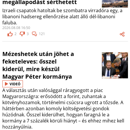
megállapodást sérthetett
Izraeli csapatok hatoltak be szombatra virradóra egy, a
libanoni hadsereg ellenőrzése alatt álló dél-libanoni
faluba.
2026.08.08 16:50
2
3
121
Mézeshetek után jöhet a
feketeleves: ősszel
kiderül, mire készül
Magyar Péter kormánya
VIDEÓ
A választás után valósággal ráragyogott a piac
Magyarországra: erősödött a forint, zuhantak a
kötvényhozamok, történelmi csúcsra ugrott a tőzsde. A
háttérben azonban komoly költségvetési gondok
húzódnak. Ősszel kiderülhet, hogyan faragná le a
kormány a 7 százalék körüli hiányt – és ehhez mihez kell
hozzányúlnia.