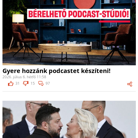
Gyere hozzánk podcastet készíteni!
2026. július 6. hétfő 11:58
31
15
97