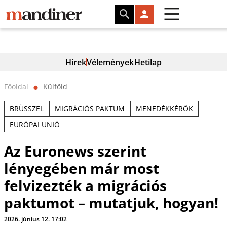
Hírek
Vélemények
Hetilap
Főoldal
Külföld
⬤
BRÜSSZEL
MIGRÁCIÓS PAKTUM
MENEDÉKKÉRŐK
EURÓPAI UNIÓ
Az Euronews szerint
lényegében már most
felvizezték a migrációs
paktumot – mutatjuk, hogyan!
2026. június 12. 17:02