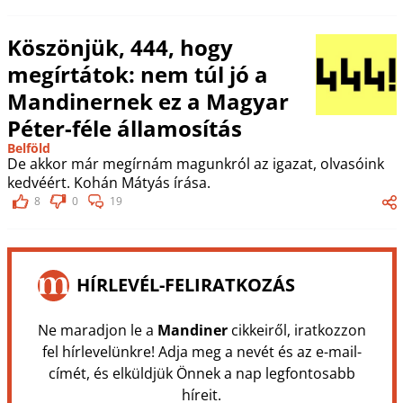
Köszönjük, 444, hogy
megírtátok: nem túl jó a
Mandinernek ez a Magyar
Péter-féle államosítás
Belföld
De akkor már megírnám magunkról az igazat, olvasóink
kedvéért. Kohán Mátyás írása.
8
0
19
HÍRLEVÉL-FELIRATKOZÁS
Ne maradjon le a
Mandiner
cikkeiről, iratkozzon
fel hírlevelünkre! Adja meg a nevét és az e-mail-
címét, és elküldjük Önnek a nap legfontosabb
híreit.