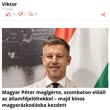
Viktor
11 órája
30
2
85
Magyar Péter megígérte, szombaton előáll
az államfőjelöltekkel – majd kínos
magyarázkodásba kezdett
12 órája