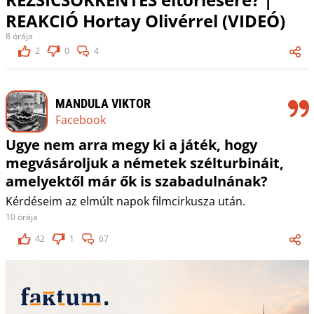
REAKCIÓ Hortay Olivérrel (VIDEÓ)
8 órája
2
0
4
MANDULA VIKTOR
Facebook
Ugye nem arra megy ki a játék, hogy
megvásároljuk a németek szélturbináit,
amelyektől már ők is szabadulnának?
Kérdéseim az elmúlt napok filmcirkusza után.
10 órája
42
1
67