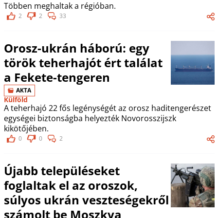
Többen meghaltak a régióban.
2
2
33
Orosz-ukrán háború: egy
török teherhajót ért találat
a Fekete-tengeren
AKTA
Külföld
A teherhajó 22 fős legénységét az orosz haditengerészet
egységei biztonságba helyezték Novorosszijszk
kikötőjében.
0
0
2
Újabb településeket
foglaltak el az oroszok,
súlyos ukrán veszteségekről
számolt be Moszkva