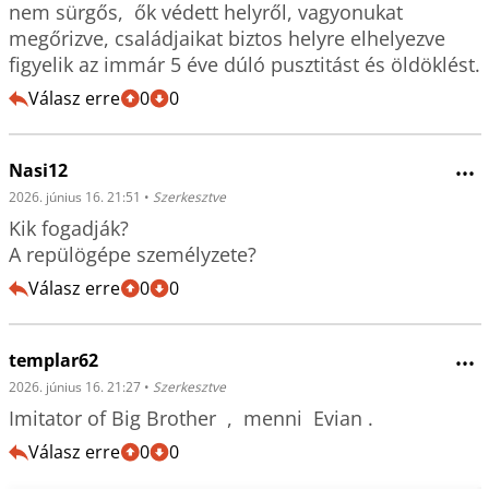
nem sürgős,  ők védett helyről, vagyonukat 
megőrizve, családjaikat biztos helyre elhelyezve    
figyelik az immár 5 éve dúló pusztitást és öldöklést.
Válasz erre
0
0
Nasi12
•••
2026. június 16. 21:51
•
Szerkesztve
Kik fogadják?

A repülögépe személyzete?
Válasz erre
0
0
templar62
•••
2026. június 16. 21:27
•
Szerkesztve
Imitator of Big Brother  ,  menni  Evian . 
Válasz erre
0
0