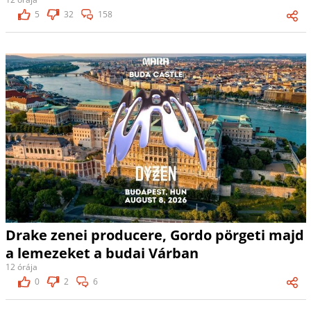
5
32
158
Drake zenei producere, Gordo pörgeti majd
a lemezeket a budai Várban
12 órája
0
2
6