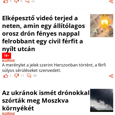
0
6
22
Elképesztő videó terjed a
neten, amin egy állítólagos
orosz drón fényes nappal
felrobbant egy civil férfit a
nyílt utcán
18+
Külföld
A merénylet a jelek szerint Herszonban történt, a férfi
súlyos sérüléseket szenvedett.
1
11
50
Az ukránok ismét drónokkal
szórták meg Moszkva
környékét
Külföld