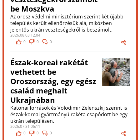
be Moszkva
Az orosz védelmi minisztérium szerint két újabb
település került ellenőrzésük alá, miközben
jelentős ukrán veszteségekről is beszámolt.
2026.08.03 12:04
0
0
0
Észak-koreai rakétát
vethetett be
Oroszország, egy egész
család meghalt
Ukrajnában
Katonai források és Volodimir Zelenszkij szerint is
észak-koreai gyártmányú rakéta csapódott be egy
ukrán településen.
2026.07.31 06:11
0
0
0