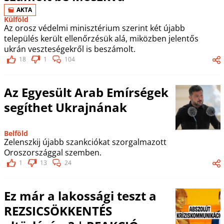
AKTA
Külföld
Az orosz védelmi minisztérium szerint két újabb
település került ellenőrzésük alá, miközben jelentős
ukrán veszteségekről is beszámolt.
18
1
104
Az Egyesült Arab Emírségek
segíthet Ukrajnának
Belföld
Zelenszkij újabb szankciókat szorgalmazott
Oroszországgal szemben.
1
13
24
Ez már a lakossági teszt a
REZSICSÖKKENTÉS