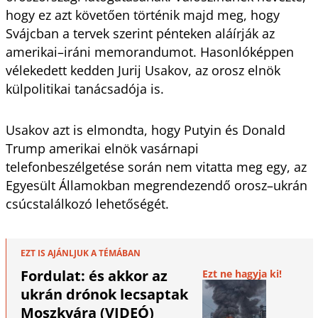
hogy ez azt követően történik majd meg, hogy
Svájcban a tervek szerint pénteken aláírják az
amerikai–iráni memorandumot. Hasonlóképpen
vélekedett kedden Jurij Usakov, az orosz elnök
külpolitikai tanácsadója is.
Usakov azt is elmondta, hogy Putyin és Donald
Trump amerikai elnök vasárnapi
telefonbeszélgetése során nem vitatta meg egy, az
Egyesült Államokban megrendezendő orosz–ukrán
csúcstalálkozó lehetőségét.
EZT IS AJÁNLJUK A TÉMÁBAN
Fordulat: és akkor az
Ezt ne hagyja ki!
ukrán drónok lecsaptak
Moszkvára (VIDEÓ)