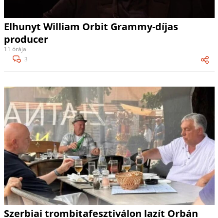
Elhunyt William Orbit Grammy-díjas
producer
11 órája
3
Szerbiai trombitafesztiválon lazít Orbán