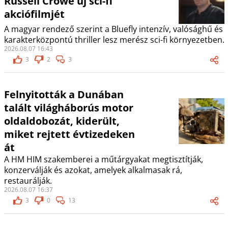
Russell Crowe új sci-fi
akciófilmjét
A magyar rendező szerint a Bluefly intenzív, valósághű és
karakterközpontú thriller lesz merész sci-fi környezetben.
2026.08.07 16:43
3
2
3
Felnyitották a Dunában
talált világháborús motor
oldaldobozát, kiderült,
miket rejtett évtizedeken
át
A HM HIM szakemberei a műtárgyakat megtisztítják,
konzerválják és azokat, amelyek alkalmasak rá,
restaurálják.
2026.08.07 16:37
3
0
13