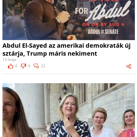
Abdul El-Sayed az amerikai demokraták új
sztárja, Trump máris nekiment
13 órája
0
0
22