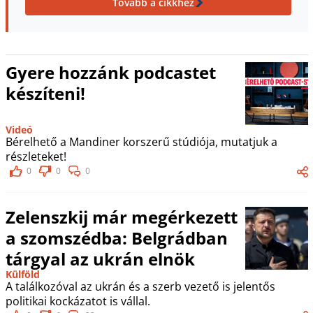
Tovább a cikkhez
Gyere hozzánk podcastet
készíteni!
Videó
Bérelhető a Mandiner korszerű stúdiója, mutatjuk a
részleteket!
0
0
0
Zelenszkij már megérkezett
a szomszédba: Belgrádban
tárgyal az ukrán elnök
Külföld
A találkozóval az ukrán és a szerb vezető is jelentős
politikai kockázatot is vállal.