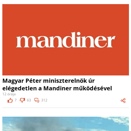
Magyar Péter miniszterelnök úr
elégedetlen a Mandiner működésével
12 órája
7
63
312