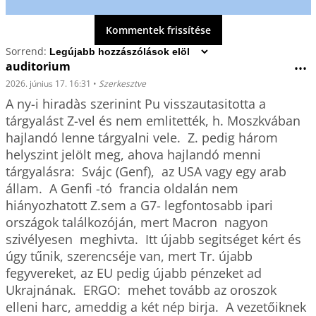
Kommentek frissítése
Sorrend:
auditorium
•••
2026. június 17. 16:31
•
Szerkesztve
A ny-i hiradàs szerinint Pu visszautasitotta a 
tárgyalást Z-vel és nem emlitették, h. Moszkvában 
hajlandó lenne tárgyalni vele.  Z. pedig három 
helyszint jelölt meg, ahova hajlandó menni 
tárgyalásra:  Svájc (Genf),  az USA vagy egy arab 
állam.  A Genfi -tó  francia oldalán nem 
hiányozhatott Z.sem a G7- legfontosabb ipari  
országok találkozóján, mert Macron  nagyon   
szivélyesen  meghivta.  Itt újabb segitséget kért és 
úgy tűnik, szerencséje van, mert Tr. újabb 
fegyvereket, az EU pedig újabb pénzeket ad 
Ukrajnának.  ERGO:  mehet tovább az oroszok 
elleni harc, ameddig a két nép birja.  A vezetőiknek 