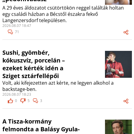
A 29 éves áldozatot csütörtökön reggel találták holtan
egy családi házban a Bécstől északra fekvő
Langenzersdorf településen.
2026.08.07 18:47
71
Sushi, gyömbér,
kókuszvíz, porcelán –
ezeket kérték idén a
Sziget sztárfellépői
Volt, aki kifejezetten azt kérte, ne legyen alkohol a
backstage-ben.
2026.08.07 18:23
0
5
3
A Tisza-kormány
felmondta a Balásy Gyula-