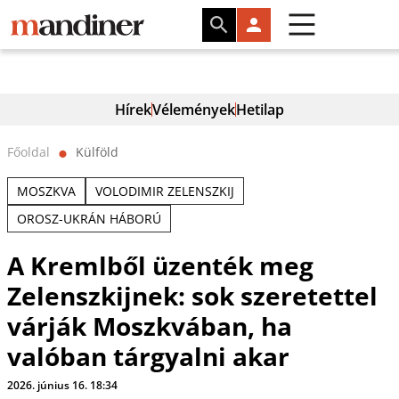
Hírek
Vélemények
Hetilap
Főoldal
Külföld
⬤
MOSZKVA
VOLODIMIR ZELENSZKIJ
OROSZ-UKRÁN HÁBORÚ
A Kremlből üzenték meg
Zelenszkijnek: sok szeretettel
várják Moszkvában, ha
valóban tárgyalni akar
2026. június 16. 18:34