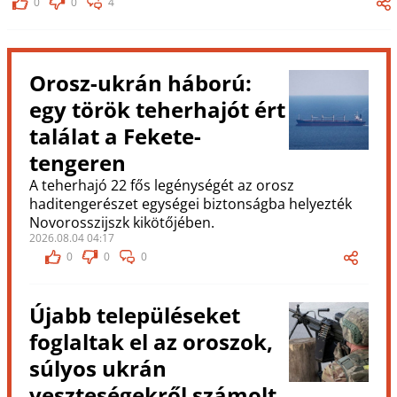
0
0
4
Orosz-ukrán háború:
egy török teherhajót ért
találat a Fekete-
tengeren
A teherhajó 22 fős legénységét az orosz
haditengerészet egységei biztonságba helyezték
Novorosszijszk kikötőjében.
2026.08.04 04:17
0
0
0
Újabb településeket
foglaltak el az oroszok,
súlyos ukrán
veszteségekről számolt