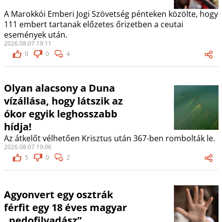
A Marokkói Emberi Jogi Szövetség pénteken közölte, hogy
111 embert tartanak előzetes őrizetben a ceutai
események után.
2026.08.07 19:11
0
0
4
Olyan alacsony a Duna
vízállása, hogy látszik az
ókor egyik leghosszabb
hídja!
Az átkelőt vélhetően Krisztus után 367-ben rombolták le.
2026.08.07 19:06
5
0
2
Agyonvert egy osztrák
férfit egy 18 éves magyar
„pedofilvadász”