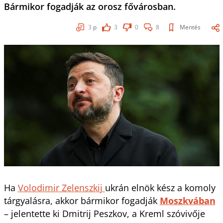
Bármikor fogadják az orosz fővárosban.
3
p
3
0
8
Mentés
Ha
Volodimir Zelenszkij
ukrán elnök kész a komoly
tárgyalásra, akkor bármikor fogadják
Moszkvában
– jelentette ki Dmitrij Peszkov, a Kreml szóvivője