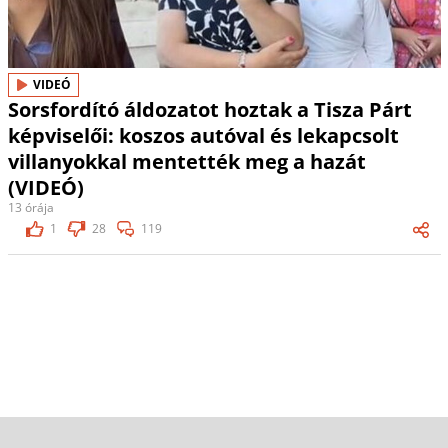
VIDEÓ
Sorsfordító áldozatot hoztak a Tisza Párt
képviselői: koszos autóval és lekapcsolt
villanyokkal mentették meg a hazát
(VIDEÓ)
13 órája
1
28
119