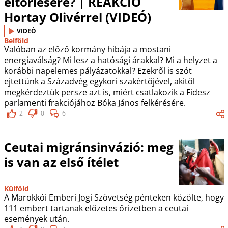
eltörlésére? | REAKCIÓ
Hortay Olivérrel (VIDEÓ)
VIDEÓ
Belföld
Valóban az előző kormány hibája a mostani
energiaválság? Mi lesz a hatósági árakkal? Mi a helyzet a
korábbi napelemes pályázatokkal? Ezekről is szót
ejtettünk a Századvég egykori szakértőjével, akitől
megkérdeztük persze azt is, miért csatlakozik a Fidesz
parlamenti frakciójához Bóka János felkérésére.
2
0
6
Ceutai migránsinvázió: meg
is van az első ítélet
Külföld
A Marokkói Emberi Jogi Szövetség pénteken közölte, hogy
111 embert tartanak előzetes őrizetben a ceutai
események után.