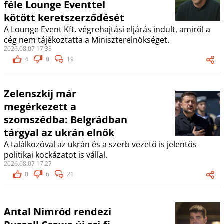
féle Lounge Eventtel
kötött keretszerződését
A Lounge Event Kft. végrehajtási eljárás indult, amiről a
cég nem tájékoztatta a Miniszterelnökséget.
2026.08.07 17:38
4
0
19
Zelenszkij már
megérkezett a
szomszédba: Belgrádban
tárgyal az ukrán elnök
A találkozóval az ukrán és a szerb vezető is jelentős
politikai kockázatot is vállal.
2026.08.07 17:27
0
6
21
Antal Nimród rendezi