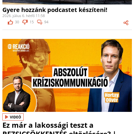
Gyere hozzánk podcastet készíteni!
2026. július 6. hétfő 11:58
30
15
94
VIDEÓ
Ez már a lakossági teszt a
REZSICSÖKKENTÉS eltörlésére? |