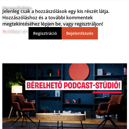
VeressZoltán
Jelenleg csak a hozzászólások egy kis részét látja.
2026. június 16. 20:46
Hozzászóláshoz és a további kommentek
"Belépés díjtalan, kilépés bizonytalan".
megtekintéséhez lépjen be, vagy regisztráljon!
Válasz erre
1
0
Regisztráció
Bejelentkezés