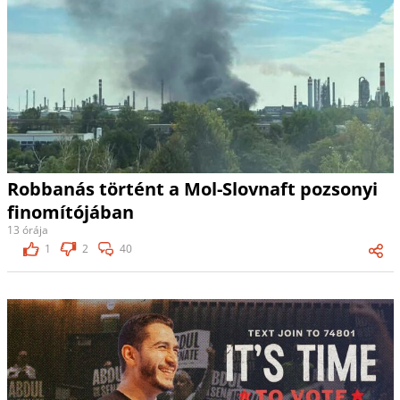
Robbanás történt a Mol-Slovnaft pozsonyi
finomítójában
13 órája
1
2
40