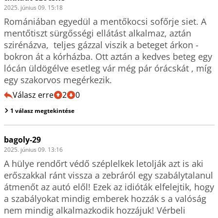
2025. június 09. 15:18
Romániában egyedül a mentőkocsi sofőrje siet. A 
mentőtiszt sürgősségi ellátást alkalmaz, aztán 
szirénázva,  teljes gázzal viszik a beteget árkon - 
bokron át a kórházba. Ott aztán a kedves beteg egy 
lócán üldögélve esetleg vár még pár órácskát , míg 
egy szakorvos megérkezik.
Válasz erre
2
0
1 válasz megtekintése
bagoly-29
2025. június 09. 13:16
A hülye rendőrt védő széplelkek letolják azt is aki 
erőszakkal ránt vissza a zebráról egy szabálytalanul 
átmenőt az autó elől! Ezek az idióták elfelejtik, hogy 
a szabályokat mindig emberek hozzák s a valóság 
nem mindig alkalmazkodik hozzájuk! Vérbeli 