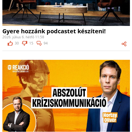
Gyere hozzánk podcastet készíteni!
2026. július 6. hétfő 11:58
30
15
94