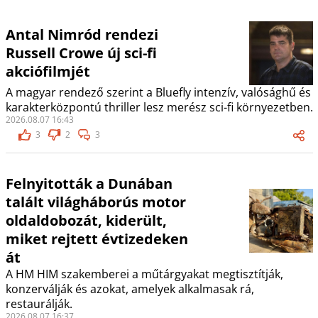
Antal Nimród rendezi
Russell Crowe új sci-fi
akciófilmjét
A magyar rendező szerint a Bluefly intenzív, valósághű és
karakterközpontú thriller lesz merész sci-fi környezetben.
2026.08.07 16:43
3
2
3
Felnyitották a Dunában
talált világháborús motor
oldaldobozát, kiderült,
miket rejtett évtizedeken
át
A HM HIM szakemberei a műtárgyakat megtisztítják,
konzerválják és azokat, amelyek alkalmasak rá,
restaurálják.
2026.08.07 16:37