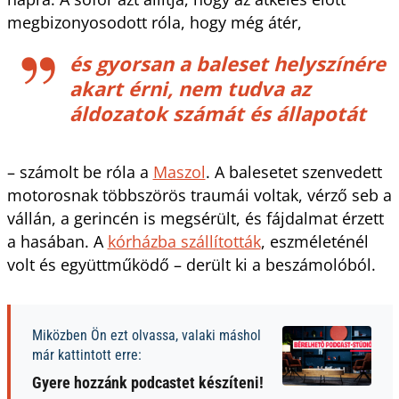
megbizonyosodott róla, hogy még átér,
és gyorsan a baleset helyszínére
akart érni, nem tudva az
áldozatok számát és állapotát
– számolt be róla a
Maszol
. A balesetet szenvedett
motorosnak többszörös traumái voltak, vérző seb a
vállán, a gerincén is megsérült, és fájdalmat érzett
a hasában. A
kórházba szállították
, eszméleténél
volt és együttműködő – derült ki a beszámolóból.
Miközben Ön ezt olvassa, valaki máshol
már kattintott erre:
Gyere hozzánk podcastet készíteni!