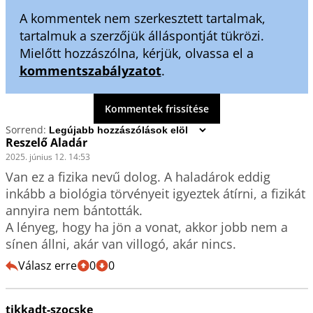
A kommentek nem szerkesztett tartalmak,
tartalmuk a szerzőjük álláspontját tükrözi.
Mielőtt hozzászólna, kérjük, olvassa el a
kommentszabályzatot
.
Kommentek frissítése
Sorrend:
Reszelő Aladár
2025. június 12. 14:53
Van ez a fizika nevű dolog. A haladárok eddig 
inkább a biológia törvényeit igyeztek átírni, a fizikát 
annyira nem bántották.

A lényeg, hogy ha jön a vonat, akkor jobb nem a 
sínen állni, akár van villogó, akár nincs.
Válasz erre
0
0
tikkadt-szocske