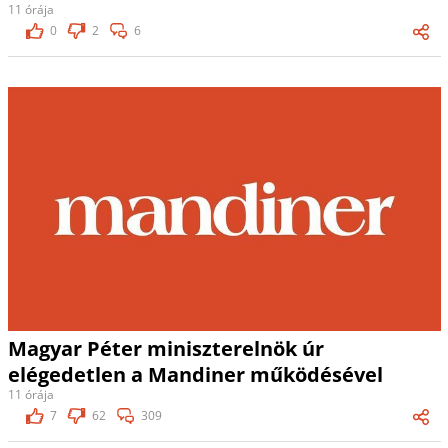
11 órája
0
2
6
Magyar Péter miniszterelnök úr
elégedetlen a Mandiner működésével
11 órája
7
62
309