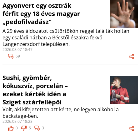
Agyonvert egy osztrák
férfit egy 18 éves magyar
„pedofilvadász”
A 29 éves áldozatot csütörtökön reggel találták holtan
egy családi házban a Bécstől északra fekvő
Langenzersdorf településen.
2026.08.07 18:47
69
Sushi, gyömbér,
kókuszvíz, porcelán –
ezeket kérték idén a
Sziget sztárfellépői
Volt, aki kifejezetten azt kérte, ne legyen alkohol a
backstage-ben.
2026.08.07 18:23
0
5
3