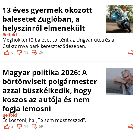
13 éves gyermek okozott
balesetet Zuglóban, a
helyszínről elmenekült
Belföld
Meghökkentő baleset történt az Ungvár utca és a
Csáktornya park kereszteződésében.
0
18
26
Magyar politika 2026: A
börtönviselt polgármester
azzal büszkélkedik, hogy
koszos az autója és nem
fogja lemosni
Belföld
És köszöni, ha „Te sem most teszed”.
3
19
69