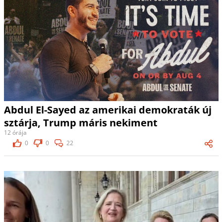
Abdul El-Sayed az amerikai demokraták új
sztárja, Trump máris nekiment
12 órája
0
0
22