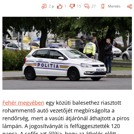
2
p
1
15
27
Mentés
Fehér megyében
egy közúti balesethez riasztott
rohammentő autó vezetőjét megbírságolta a
rendőrség, mert a vasúti átjárónál áthajtott a piros
lámpán. A jogosítványát is felfüggesztették 120
napra. A sofőr azt állítja, hogy az átkelés előtt