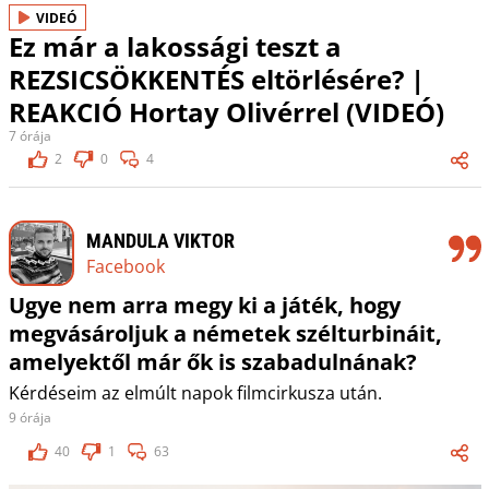
VIDEÓ
Ez már a lakossági teszt a
REZSICSÖKKENTÉS eltörlésére? |
REAKCIÓ Hortay Olivérrel (VIDEÓ)
7 órája
2
0
4
MANDULA VIKTOR
Facebook
Ugye nem arra megy ki a játék, hogy
megvásároljuk a németek szélturbináit,
amelyektől már ők is szabadulnának?
Kérdéseim az elmúlt napok filmcirkusza után.
9 órája
40
1
63