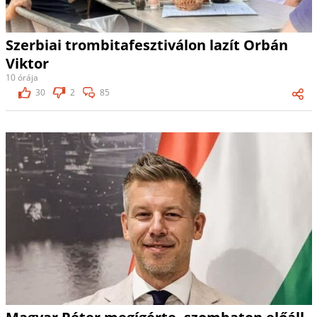
Szerbiai trombitafesztiválon lazít Orbán
Viktor
10 órája
30
2
85