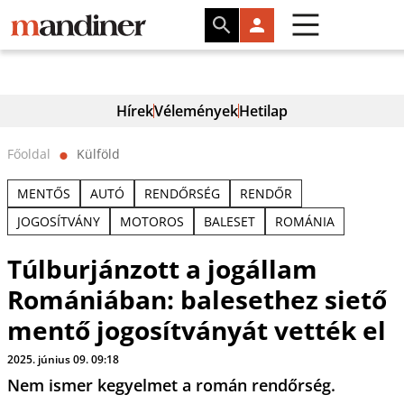
Hírek
Vélemények
Hetilap
Főoldal
Külföld
⬤
MENTŐS
AUTÓ
RENDŐRSÉG
RENDŐR
JOGOSÍTVÁNY
MOTOROS
BALESET
ROMÁNIA
Túlburjánzott a jogállam
Romániában: balesethez siető
mentő jogosítványát vették el
2025. június 09. 09:18
Nem ismer kegyelmet a román rendőrség.