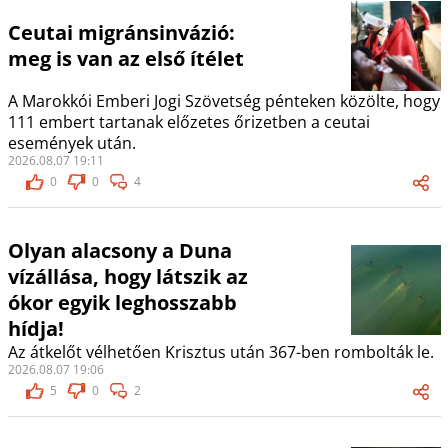
Ceutai migránsinvázió:
meg is van az első ítélet
A Marokkói Emberi Jogi Szövetség pénteken közölte, hogy
111 embert tartanak előzetes őrizetben a ceutai
események után.
2026.08.07 19:11
0
0
4
Olyan alacsony a Duna
vízállása, hogy látszik az
ókor egyik leghosszabb
hídja!
Az átkelőt vélhetően Krisztus után 367-ben rombolták le.
2026.08.07 19:06
5
0
2