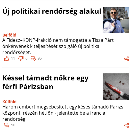
Új politikai rendőrség alakul
Belföld
A Fidesz–KDNP-frakció nem támogatta a Tisza Párt
önkényének kiteljesítését szolgáló új politikai
rendőrséget.
11
6
95
Késsel támadt nőkre egy
férfi Párizsban
Külföld
Három embert megsebesített egy késes támadó Párizs
központi részén hétfőn - jelentette be a francia
rendőrség.
50