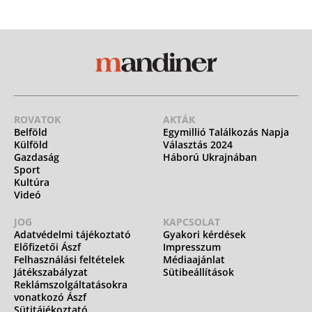
ROVATOK
AKTÁK
Belföld
Egymillió Találkozás Napja
Külföld
Választás 2024
Gazdaság
Háború Ukrajnában
Sport
Kultúra
Videó
JOG
KAPCSOLAT
Adatvédelmi tájékoztató
Gyakori kérdések
Előfizetői Ászf
Impresszum
Felhasználási feltételek
Médiaajánlat
Játékszabályzat
Sütibeállítások
Reklámszolgáltatásokra
vonatkozó Ászf
Sütitájékoztató