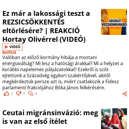
Ez már a lakossági teszt a
REZSICSÖKKENTÉS
eltörlésére? | REAKCIÓ
Hortay Olivérrel (VIDEÓ)
VIDEÓ
Belföld
Valóban az előző kormány hibája a mostani
energiaválság? Mi lesz a hatósági árakkal? Mi a helyzet a
korábbi napelemes pályázatokkal? Ezekről is szót
ejtettünk a Századvég egykori szakértőjével, akitől
megkérdeztük persze azt is, miért csatlakozik a Fidesz
parlamenti frakciójához Bóka János felkérésére.
2
0
4
Ceutai migránsinvázió: meg
is van az első ítélet