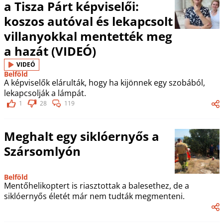
a Tisza Párt képviselői:
koszos autóval és lekapcsolt
villanyokkal mentették meg
a hazát (VIDEÓ)
VIDEÓ
Belföld
A képviselők elárulták, hogy ha kijönnek egy szobából,
lekapcsolják a lámpát.
1
28
119
Meghalt egy siklóernyős a
Szársomlyón
Belföld
Mentőhelikoptert is riasztottak a balesethez, de a
siklóernyős életét már nem tudták megmenteni.