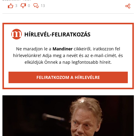
3
0
13
HÍRLEVÉL-FELIRATKOZÁS
Ne maradjon le a
Mandiner
cikkeiről, iratkozzon fel
hírlevelünkre! Adja meg a nevét és az e-mail-címét, és
elküldjük Önnek a nap legfontosabb híreit.
FELIRATKOZOM A HÍRLEVÉLRE