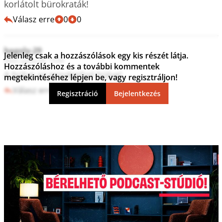
korlátolt bürokraták!
Válasz erre
0
0
bagoly-29
Jelenleg csak a hozzászólások egy kis részét látja.
2025. június 09. 13:04
Hozzászóláshoz és a további kommentek
A hülye az mindenhol hülye!
megtekintéséhez lépjen be, vagy regisztráljon!
Válasz erre
1
0
Regisztráció
Bejelentkezés