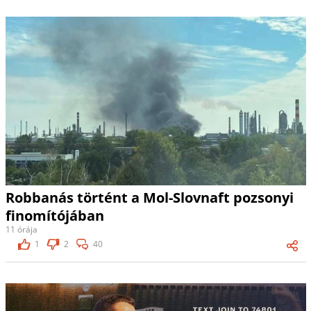
Robbanás történt a Mol-Slovnaft pozsonyi
finomítójában
11 órája
1
2
40