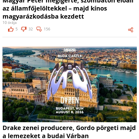
Magyar Péter megígérte, szombaton előáll
az államfőjelöltekkel – majd kínos
magyarázkodásba kezdett
10 órája
5
32
156
Drake zenei producere, Gordo pörgeti majd
a lemezeket a budai Várban