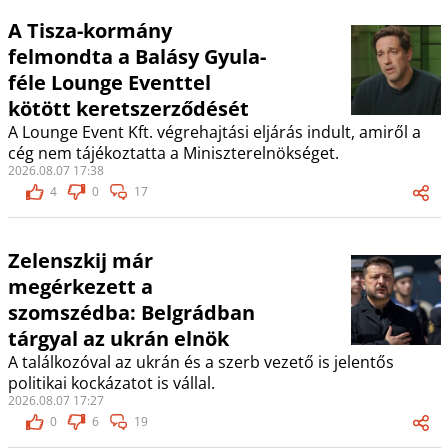
A Tisza-kormány
felmondta a Balásy Gyula-
féle Lounge Eventtel
kötött keretszerződését
A Lounge Event Kft. végrehajtási eljárás indult, amiről a
cég nem tájékoztatta a Miniszterelnökséget.
2026.08.07 17:38
4
0
17
Zelenszkij már
megérkezett a
szomszédba: Belgrádban
tárgyal az ukrán elnök
A találkozóval az ukrán és a szerb vezető is jelentős
politikai kockázatot is vállal.
2026.08.07 17:27
0
6
19