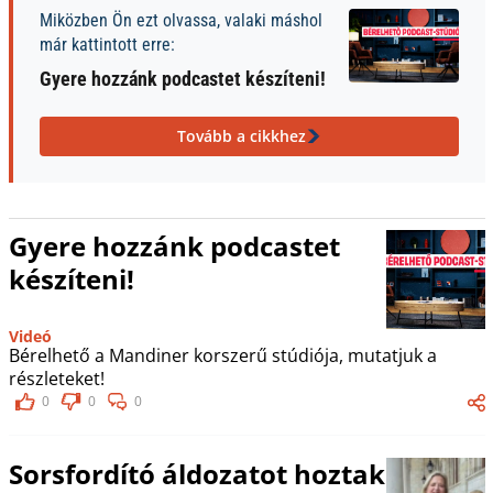
Miközben Ön ezt olvassa, valaki máshol
már kattintott erre:
Gyere hozzánk podcastet készíteni!
Tovább a cikkhez
Gyere hozzánk podcastet
készíteni!
Videó
Bérelhető a Mandiner korszerű stúdiója, mutatjuk a
részleteket!
0
0
0
Sorsfordító áldozatot hoztak