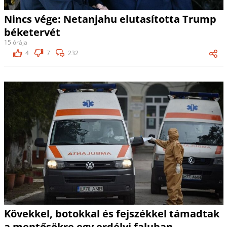
Nincs vége: Netanjahu elutasította Trump
béketervét
15 órája
4
7
232
Kövekkel, botokkal és fejszékkel támadtak
a mentősökre egy erdélyi faluban