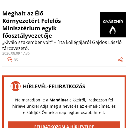
Meghalt az Élő
Környezetért Felelős
Minisztérium egyik
főosztályvezetője
„Kiváló szakember volt” – írta kollégájáról Gajdos László
tárcavezető.
2026.08.09 17:36
80
HÍRLEVÉL-FELIRATKOZÁS
Ne maradjon le a
Mandiner
cikkeiről, iratkozzon fel
hírlevelünkre! Adja meg a nevét és az e-mail-címét, és
elküldjük Önnek a nap legfontosabb híreit.
FELIRATKOZOM A HÍRLEVÉLRE