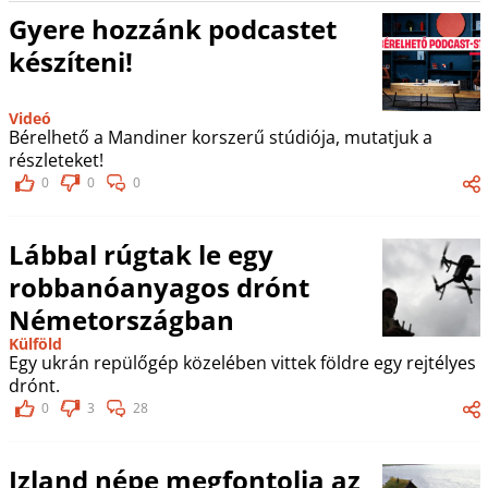
Gyere hozzánk podcastet
készíteni!
Videó
Bérelhető a Mandiner korszerű stúdiója, mutatjuk a
részleteket!
0
0
0
Lábbal rúgtak le egy
robbanóanyagos drónt
Németországban
Külföld
Egy ukrán repülőgép közelében vittek földre egy rejtélyes
drónt.
0
3
28
Izland népe megfontolja az