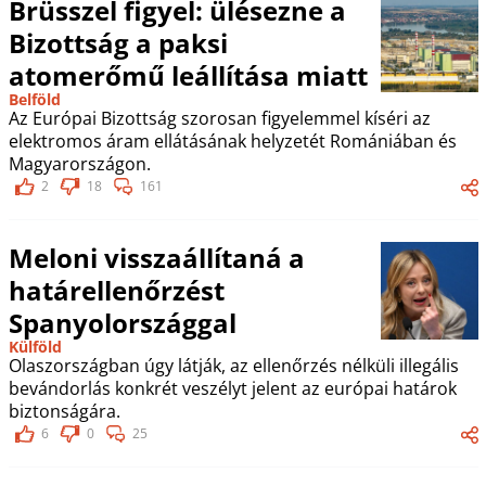
Brüsszel figyel: ülésezne a
Bizottság a paksi
atomerőmű leállítása miatt
Belföld
Az Európai Bizottság szorosan figyelemmel kíséri az
elektromos áram ellátásának helyzetét Romániában és
Magyarországon.
2
18
161
Meloni visszaállítaná a
határellenőrzést
Spanyolországgal
Külföld
Olaszországban úgy látják, az ellenőrzés nélküli illegális
bevándorlás konkrét veszélyt jelent az európai határok
biztonságára.
6
0
25