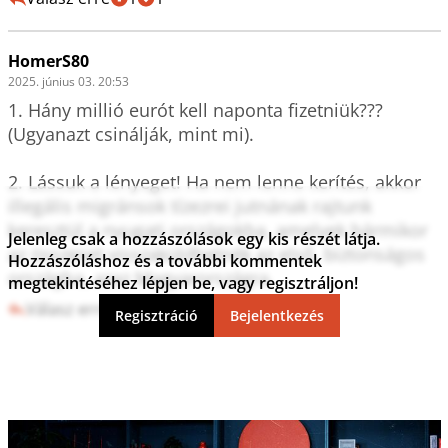
HomerS80
2025. június 03. 20:53
1. Hány millió eurót kell naponta fizetniük??? 
(Ugyanazt csinálják, mint mi).

2. Lássuk a lényeget! Ha nem lenne kerítés, akkor 
illegális migránsok tízezrei jutnának rajtunk 
keresztül a nyugati országokba, amelyek bármikor 
Jelenleg csak a hozzászólások egy kis részét látja.
az összeset visszaküldhetnék az első, biztonságos 
Hozzászóláshoz és a további kommentek
országba, azaz Magyarországra.
megtekintéséhez lépjen be, vagy regisztráljon!
Válasz erre
3
0
Regisztráció
Bejelentkezés