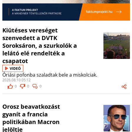
Kiütéses vereséget
szenvedett a DVTK
Soroksáron, a szurkolók a
lelátó elé rendelték a
csapatot
VIDEÓ
Óriási pofonba szaladtak bele a miskolciak.
2026.08.10 05:12
0
0
0
Orosz beavatkozást
gyanít a francia
politikában Macron
jelöltje