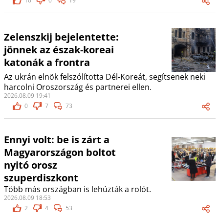
10
0
19
Zelenszkij bejelentette:
jönnek az észak-koreai
katonák a frontra
Az ukrán elnök felszólította Dél-Koreát, segítsenek neki
harcolni Oroszország és partnerei ellen.
2026.08.09 19:41
0
7
73
Ennyi volt: be is zárt a
Magyarországon boltot
nyitó orosz
szuperdiszkont
Több más országban is lehúzták a rolót.
2026.08.09 18:53
2
4
53