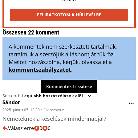
FELIRATKOZOM A HÍRLEVÉLRE
Összesen 22 komment
A kommentek nem szerkesztett tartalmak,
tartalmuk a szerzőjük álláspontját tükrözi.
Mielőtt hozzászólna, kérjük, olvassa el a
kommentszabályzatot
.
Kommentek frissítése
Sorrend:
Sándor
•••
2025. június 05. 12:30
•
Szerkesztve
Németeknek a késelések mindennapjai?
Válasz erre
0
0