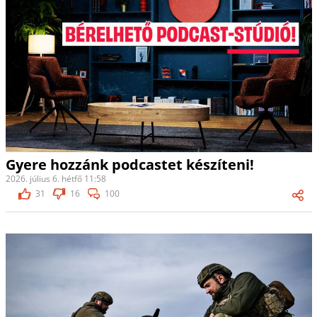
Gyere hozzánk podcastet készíteni!
2026. július 6. hétfő 11:58
31
16
100