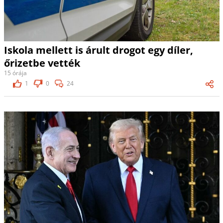
Iskola mellett is árult drogot egy díler,
őrizetbe vették
15 órája
1
0
24