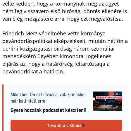
vélte kedden, hogy a kormánynak még az ügyet
némileg visszavető első bírósági döntés ellenére is
van elég mozgástere arra, hogy ezt megvalósítsa.
Friedrich Merz védelmébe vette kormánya
bevándorláspolitikai elképzeléseit, miután hétfőn a
berlini közigazgatási bíróság három szomáliai
menedékkérő ügyében kimondta: jogellenes
eljárás az, hogy a határőrség feltartóztatja a
bevándorlókat a határon.
Miközben Ön ezt olvassa, valaki máshol
már kattintott erre:
Gyere hozzánk podcastet készíteni!
Tovább a cikkhez