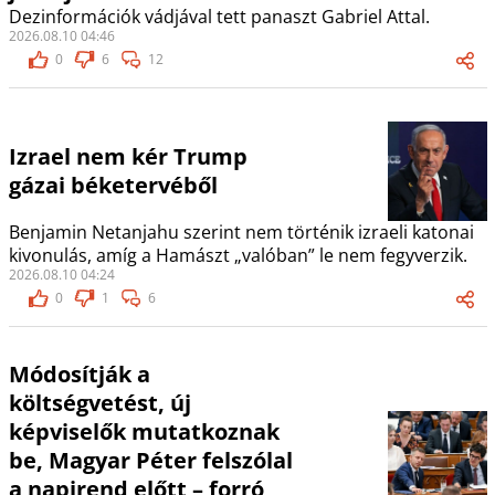
Dezinformációk vádjával tett panaszt Gabriel Attal.
2026.08.10 04:46
0
6
12
Izrael nem kér Trump
gázai béketervéből
Benjamin Netanjahu szerint nem történik izraeli katonai
kivonulás, amíg a Hamászt „valóban” le nem fegyverzik.
2026.08.10 04:24
0
1
6
Módosítják a
költségvetést, új
képviselők mutatkoznak
be, Magyar Péter felszólal
a napirend előtt – forró