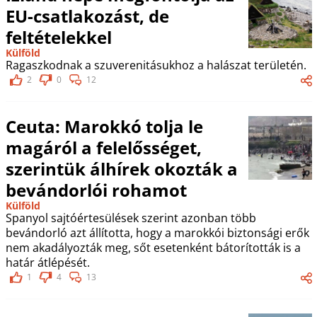
EU-csatlakozást, de
feltételekkel
Külföld
Ragaszkodnak a szuverenitásukhoz a halászat területén.
2
0
12
Ceuta: Marokkó tolja le
magáról a felelősséget,
szerintük álhírek okozták a
bevándorlói rohamot
Külföld
Spanyol sajtóértesülések szerint azonban több
bevándorló azt állította, hogy a marokkói biztonsági erők
nem akadályozták meg, sőt esetenként bátorították is a
határ átlépését.
1
4
13