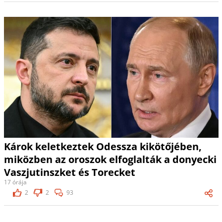
Károk keletkeztek Odessza kikötőjében,
miközben az oroszok elfoglalták a donyecki
Vaszjutinszket és Torecket
17 órája
2
2
93