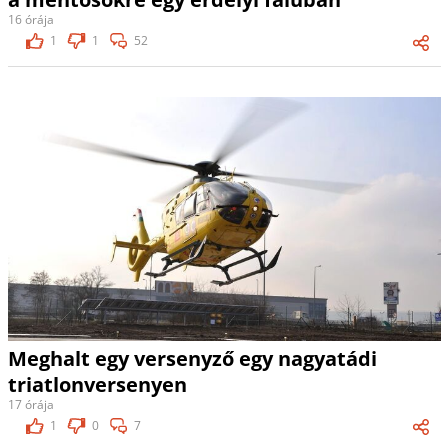
16 órája
1
1
52
Meghalt egy versenyző egy nagyatádi
triatlonversenyen
17 órája
1
0
7