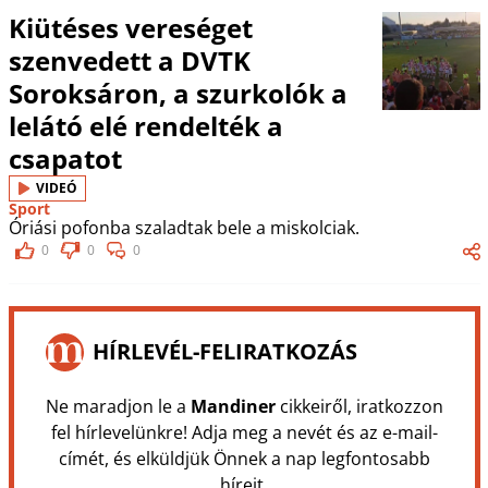
Kiütéses vereséget
szenvedett a DVTK
Soroksáron, a szurkolók a
lelátó elé rendelték a
csapatot
VIDEÓ
Sport
Óriási pofonba szaladtak bele a miskolciak.
0
0
0
HÍRLEVÉL-FELIRATKOZÁS
Ne maradjon le a
Mandiner
cikkeiről, iratkozzon
fel hírlevelünkre! Adja meg a nevét és az e-mail-
címét, és elküldjük Önnek a nap legfontosabb
híreit.