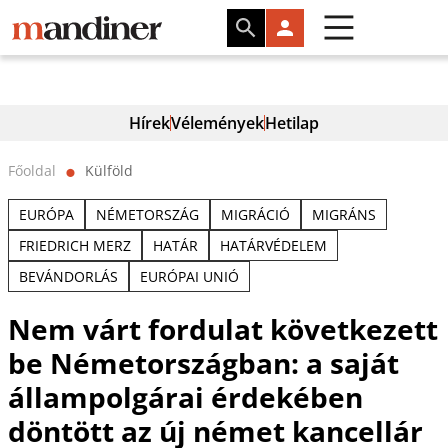
Hírek
Vélemények
Hetilap
Főoldal
Külföld
⬤
EURÓPA
NÉMETORSZÁG
MIGRÁCIÓ
MIGRÁNS
FRIEDRICH MERZ
HATÁR
HATÁRVÉDELEM
BEVÁNDORLÁS
EURÓPAI UNIÓ
Nem várt fordulat következett
be Németországban: a saját
állampolgárai érdekében
döntött az új német kancellár