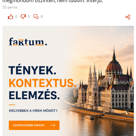
megmondom őszintén, nem tudom. Interjú.
55 perce
0
5
8