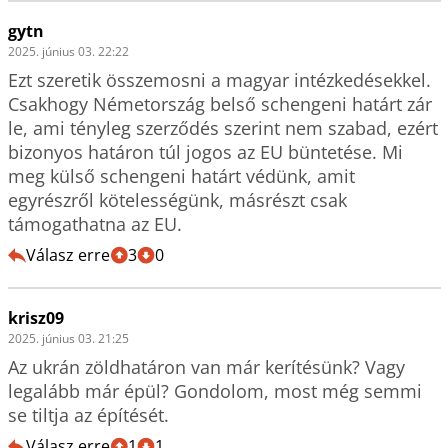
gytn
2025. június 03. 22:22
Ezt szeretik összemosni a magyar intézkedésekkel. 
Csakhogy Németország belső schengeni határt zár 
le, ami tényleg szerződés szerint nem szabad, ezért 
bizonyos határon túl jogos az EU büntetése. Mi 
meg külső schengeni határt védünk, amit 
egyrészről kötelességünk, másrészt csak 
támogathatna az EU.
Válasz erre
3
0
krisz09
2025. június 03. 21:25
Az ukrán zöldhatáron van már kerítésünk? Vagy 
legalább már épül? Gondolom, most még semmi 
se tiltja az építését.
Válasz erre
1
1