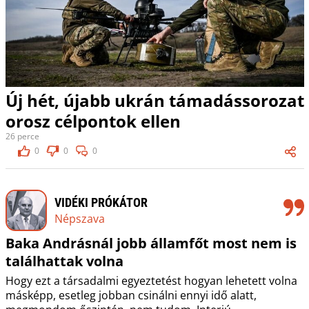
Új hét, újabb ukrán támadássorozat
orosz célpontok ellen
26 perce
0
0
0
VIDÉKI PRÓKÁTOR
Népszava
Baka Andrásnál jobb államfőt most nem is
találhattak volna
Hogy ezt a társadalmi egyeztetést hogyan lehetett volna
másképp, esetleg jobban csinálni ennyi idő alatt,