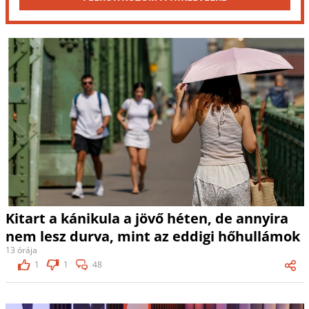
Kitart a kánikula a jövő héten, de annyira
nem lesz durva, mint az eddigi hőhullámok
13 órája
1
1
48