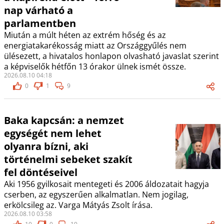
nap várható a
parlamentben
Miután a múlt héten az extrém hőség és az
energiatakarékosság miatt az Országgyűlés nem
ülésezett, a hivatalos honlapon olvasható javaslat szerint
a képviselők hétfőn 13 órakor ülnek ismét össze.
2026.08.10 04:18
0
1
9
Baka kapcsán: a nemzet
egységét nem lehet
olyanra bízni, aki
történelmi sebeket szakít
fel döntéseivel
Aki 1956 gyilkosait mentegeti és 2006 áldozatait hagyja
cserben, az egyszerűen alkalmatlan. Nem jogilag,
erkölcsileg az. Varga Mátyás Zsolt írása.
2026.08.10 03:58