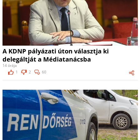
A KDNP pályázati úton választja ki
delegáltját a Médiatanácsba
14 órája
1
2
60