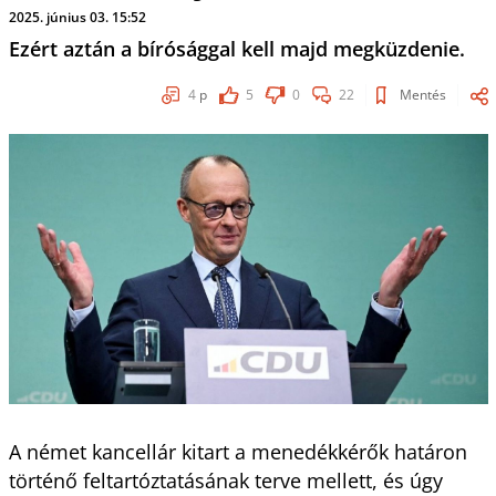
2025. június 03. 15:52
Ezért aztán a bírósággal kell majd megküzdenie.
4
p
5
0
22
Mentés
A német kancellár kitart a menedékkérők határon
történő feltartóztatásának terve mellett, és úgy