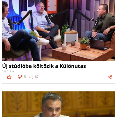
Új stúdióba költözik a Különutas
14 órája
1
5
87