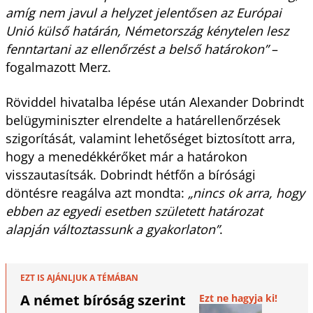
amíg nem javul a helyzet jelentősen az Európai
Unió külső határán, Németország kénytelen lesz
fenntartani az ellenőrzést a belső határokon”
–
fogalmazott Merz.
Röviddel hivatalba lépése után Alexander Dobrindt
belügyminiszter elrendelte a határellenőrzések
szigorítását, valamint lehetőséget biztosított arra,
hogy a menedékkérőket már a határokon
visszautasítsák. Dobrindt hétfőn a bírósági
döntésre reagálva azt mondta:
„nincs ok arra, hogy
ebben az egyedi esetben született határozat
alapján változtassunk a gyakorlaton”
.
EZT IS AJÁNLJUK A TÉMÁBAN
A német bíróság szerint
Ezt ne hagyja ki!