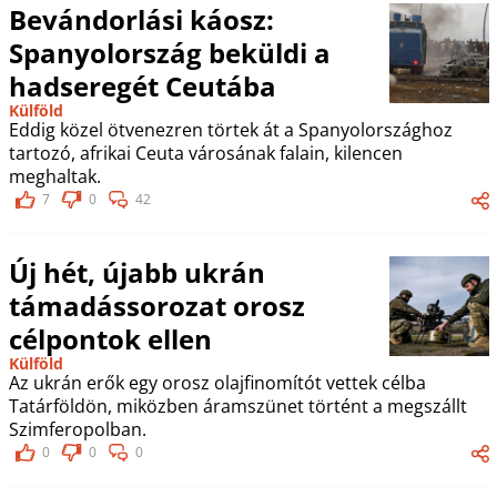
Bevándorlási káosz:
Spanyolország beküldi a
hadseregét Ceutába
Külföld
Eddig közel ötvenezren törtek át a Spanyolországhoz
tartozó, afrikai Ceuta városának falain, kilencen
meghaltak.
7
0
42
Új hét, újabb ukrán
támadássorozat orosz
célpontok ellen
Külföld
Az ukrán erők egy orosz olajfinomítót vettek célba
Tatárföldön, miközben áramszünet történt a megszállt
Szimferopolban.
0
0
0