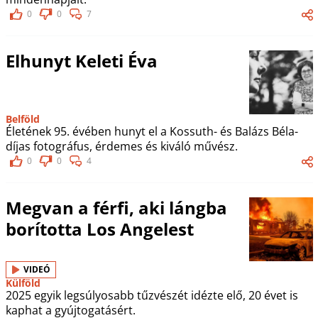
0
0
7
Elhunyt Keleti Éva
Belföld
Életének 95. évében hunyt el a Kossuth- és Balázs Béla-
díjas fotográfus, érdemes és kiváló művész.
0
0
4
Megvan a férfi, aki lángba
borította Los Angelest
VIDEÓ
Külföld
2025 egyik legsúlyosabb tűzvészét idézte elő, 20 évet is
kaphat a gyújtogatásért.