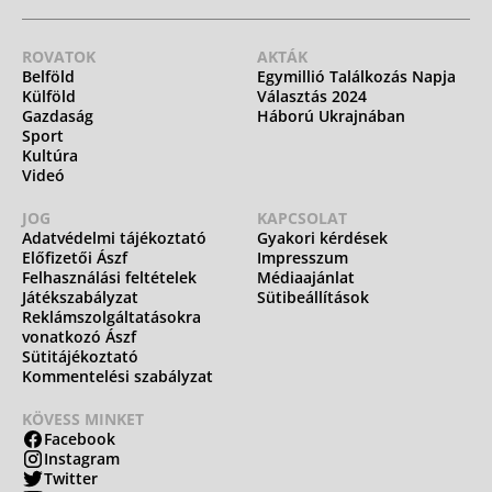
ROVATOK
AKTÁK
Belföld
Egymillió Találkozás Napja
Külföld
Választás 2024
Gazdaság
Háború Ukrajnában
Sport
Kultúra
Videó
JOG
KAPCSOLAT
Adatvédelmi tájékoztató
Gyakori kérdések
Előfizetői Ászf
Impresszum
Felhasználási feltételek
Médiaajánlat
Játékszabályzat
Sütibeállítások
Reklámszolgáltatásokra
vonatkozó Ászf
Sütitájékoztató
Kommentelési szabályzat
KÖVESS MINKET
Facebook
Instagram
Twitter