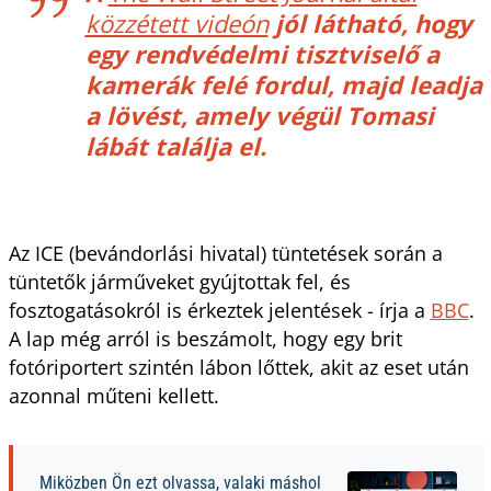
közzétett videón
jól látható, hogy
egy rendvédelmi tisztviselő a
kamerák felé fordul, majd leadja
a lövést, amely végül Tomasi
lábát találja el.
Az ICE (bevándorlási hivatal) tüntetések során a
tüntetők járműveket gyújtottak fel, és
fosztogatásokról is érkeztek jelentések - írja a
BBC
.
A lap még arról is beszámolt, hogy egy brit
fotóriportert szintén lábon lőttek, akit az eset után
azonnal műteni kellett.
Miközben Ön ezt olvassa, valaki máshol