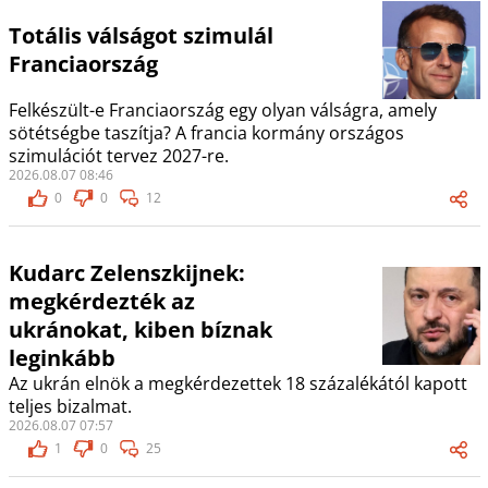
Totális válságot szimulál
Franciaország
Felkészült-e Franciaország egy olyan válságra, amely
sötétségbe taszítja? A francia kormány országos
szimulációt tervez 2027-re.
2026.08.07 08:46
0
0
12
Kudarc Zelenszkijnek:
megkérdezték az
ukránokat, kiben bíznak
leginkább
Az ukrán elnök a megkérdezettek 18 százalékától kapott
teljes bizalmat.
2026.08.07 07:57
1
0
25