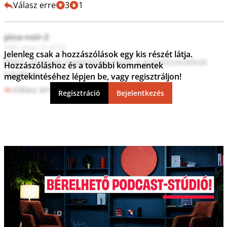
Válasz erre
3
1
pina-noir-2
2025. június 10. 07:54
Jelenleg csak a hozzászólások egy kis részét látja.
Fletó 20 évvel megelőzte korát a gumilövedékek 
Hozzászóláshoz és a további kommentek
ügyében.
megtekintéséhez lépjen be, vagy regisztráljon!
Válasz erre
8
0
Regisztráció
Bejelentkezés