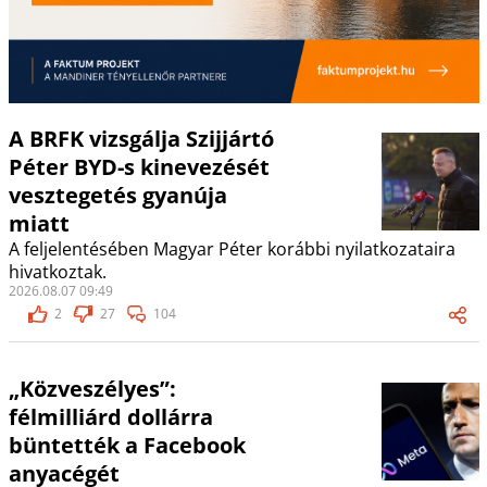
A BRFK vizsgálja Szijjártó
Péter BYD-s kinevezését
vesztegetés gyanúja
miatt
A feljelentésében Magyar Péter korábbi nyilatkozataira
hivatkoztak.
2026.08.07 09:49
2
27
104
„Közveszélyes”:
félmilliárd dollárra
büntették a Facebook
anyacégét