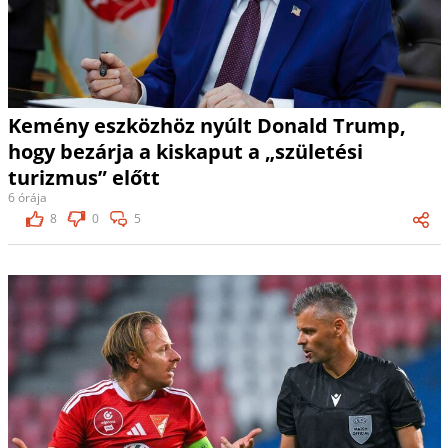
Kemény eszközhöz nyúlt Donald Trump,
hogy bezárja a kiskaput a „születési
turizmus” előtt
6 órája
8
0
5