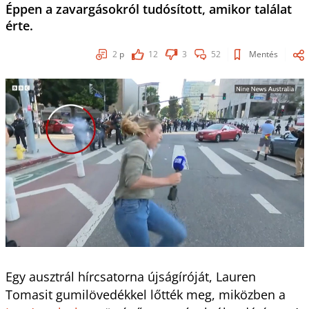
Éppen a zavargásokról tudósított, amikor találat
érte.
2
p
12
3
52
Mentés
Egy ausztrál hírcsatorna újságíróját, Lauren
Tomasit gumilövedékkel lőtték meg, miközben a