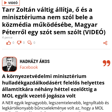
VIDEÓ
Tarr Zoltán váltig állítja, ő és a
minisztériuma nem szól bele a
közmédia működésébe, Magyar
Péterről egy szót sem szólt (VIDEÓ)
4 perce
0
0
0
HADHÁZY ÁKOS
Facebook
A környezetvédelmi minisztérium
hulladékgazdálkodásért felelős helyettes
államtitkára néhány héttel ezelőttig a
MOL egyik vezető jogásza volt
A NER egyik legnagyobb, legszemtelenebb, legnyíltabb és
legkártékonyabb bűncselekménye volt az, hogy a MOL