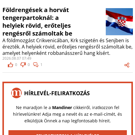
Földrengések a horvát
tengerpartoknál: a
helyiek rövid, erőteljes
rengésről számoltak be
A földmozgást Crikvenicában, Krk szigetén és Senjben is
érezték. A helyiek rövid, erőteljes rengésről számoltak be,
amelyet helyenként robbanásszerű hang kísért.
2026.08.07 07:49
0
0
1
HÍRLEVÉL-FELIRATKOZÁS
Ne maradjon le a
Mandiner
cikkeiről, iratkozzon fel
hírlevelünkre! Adja meg a nevét és az e-mail-címét, és
elküldjük Önnek a nap legfontosabb híreit.