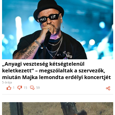
„Anyagi veszteség kétségtelenül
keletkezett” – megszólaltak a szervezők,
miután Majka lemondta erdélyi koncertjét
5 órája
1
15
59