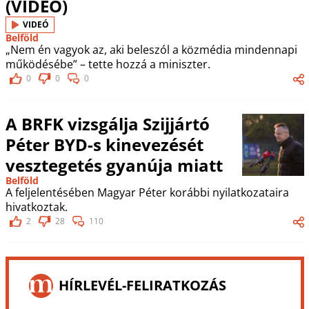
(VIDEÓ)
VIDEÓ
Belföld
„Nem én vagyok az, aki beleszól a közmédia mindennapi
működésébe” – tette hozzá a miniszter.
0
0
0
A BRFK vizsgálja Szijjártó
Péter BYD-s kinevezését
vesztegetés gyanúja miatt
Belföld
A feljelentésében Magyar Péter korábbi nyilatkozataira
hivatkoztak.
2
28
110
HÍRLEVÉL-FELIRATKOZÁS