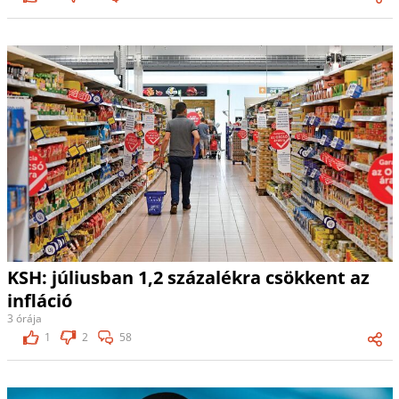
KSH: júliusban 1,2 százalékra csökkent az
infláció
3 órája
1
2
58