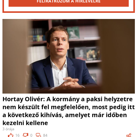
FELIRATKOZOM A HÍRLEVÉLRE
Hortay Olivér: A kormány a paksi helyzetre
nem készült fel megfelelően, most pedig itt
a következő kihívás, amelyet már időben
kezelni kellene
3 órája
16
0
84