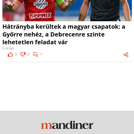
Hátrányba kerültek a magyar csapatok: a
Győrre nehéz, a Debrecenre szinte
lehetetlen feladat vár
6 órája
0
0
1