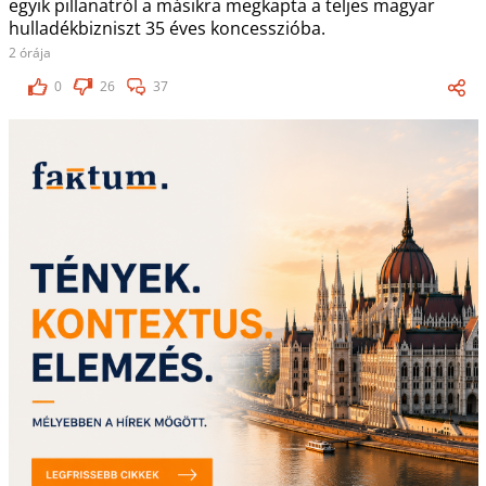
egyik pillanatról a másikra megkapta a teljes magyar
hulladékbizniszt 35 éves koncesszióba.
2 órája
0
26
37