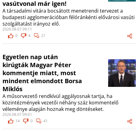
vasútvonal már igen!
A társadalmi vitára bocsátott menetrendi tervezet a
budapesti agglomerációban félóránkénti elővárosi vasúti
szolgáltatást irányoz elő.
2026.08.07 09:11
0
4
21
Egyetlen nap után
kirúgták Magyar Péter
kommentje miatt, most
mindent elmondott Borsa
Miklós
A műsorvezető rendkívül aggályosnak tartja, ha
közintézmények vezetői néhány száz kommentelő
véleménye alapján hoznak meg döntéseket.
2026.08.07 09:01
14
0
41