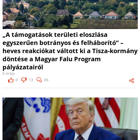
„A támogatások területi eloszlása
egyszerűen botrányos és felháborító” –
heves reakciókat váltott ki a Tisza-kormány
döntése a Magyar Falu Program
pályázatairól
6 órája
0
13
66