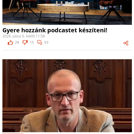
Gyere hozzánk podcastet készíteni!
2026. július 6. hétfő 11:58
28
15
93