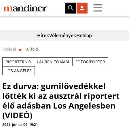
Hírek
Vélemények
Hetilap
Főoldal
Külföld
⬤
RIPORTERNŐ
LAUREN TOMASI
FOTÓRIPORTER
LOS ANGELES
Ez durva: gumilövedékkel
lőtték ki az ausztrál riportert
élő adásban Los Angelesben
(VIDEÓ)
2025. június 09. 19:21