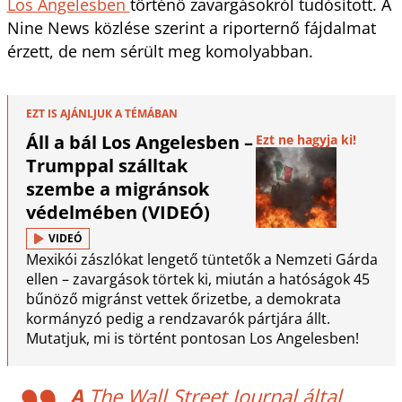
Los Angelesben
történő zavargásokról tudósított. A
Nine News közlése szerint a riporternő fájdalmat
érzett, de nem sérült meg komolyabban.
EZT IS AJÁNLJUK A TÉMÁBAN
Áll a bál Los Angelesben –
Ezt ne hagyja ki!
Trumppal szálltak
szembe a migránsok
védelmében (VIDEÓ)
VIDEÓ
Mexikói zászlókat lengető tüntetők a Nemzeti Gárda
ellen – zavargások törtek ki, miután a hatóságok 45
bűnöző migránst vettek őrizetbe, a demokrata
kormányzó pedig a rendzavarók pártjára állt.
Mutatjuk, mi is történt pontosan Los Angelesben!
A
The Wall Street Journal által