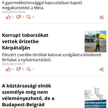
A gyermekbiztonsággal kapcsolatban kapott
megabüntetést a Meta.
2026.08.07 09:44
0
0
6
Korrupt toborzókat
vettek őrizetbe
Kárpátalján
Pénzért cserébe töröltek katonai szolgálatra kötelezett
férfiakat a nyilvántartásból.
2026.08.07 09:17
0
0
1
A köztársasági elnök
személye még nem
véleményezhető, de a
Budapest-Belgrád