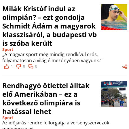
Milák Kristóf indul az
olimpián? – ezt gondolja
Schmidt Ádám a magyarok
klasszisáról, a budapesti vb
is szóba került
Sport
„A magyar sport még mindig rendkívül erős,
folyamatosan a világ élmezőnyében vagyunk.”
1
0
0
Rendhagyó ötlettel álltak
elő Amerikában – ez a
következő olimpiára is
hatással lehet
Sport
Az időjárás rendre felforgatja a versenyszervezők
mindennapjait.