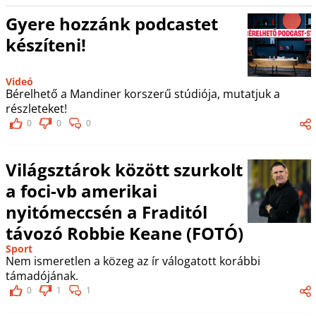
Gyere hozzánk podcastet
készíteni!
Videó
Bérelhető a Mandiner korszerű stúdiója, mutatjuk a
részleteket!
0
0
0
Világsztárok között szurkolt
a foci-vb amerikai
nyitómeccsén a Fraditól
távozó Robbie Keane (FOTÓ)
Sport
Nem ismeretlen a közeg az ír válogatott korábbi
támadójának.
0
1
1