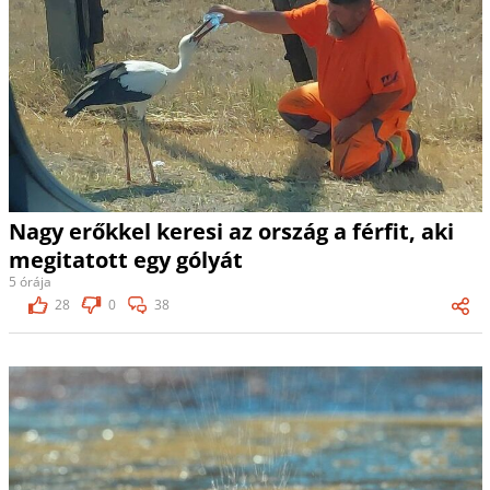
Nagy erőkkel keresi az ország a férfit, aki
megitatott egy gólyát
5 órája
28
0
38