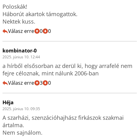
Poloskák!

Háborút akartok támogattok.

Nektek kuss.
Válasz erre
0
0
kombinator-0
2025. június 10. 12:44
a hírből elsősorban az derül ki, hogy arrafelé nem 
fejre céloznak, mint nálunk 2006-ban
Válasz erre
3
0
Héja
2025. június 10. 09:35
A szarházi, szenzációhajhász firkászok szakmai 
ártalma.

Nem sajnálom.