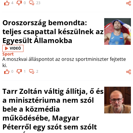
4
0
23
Oroszország bemondta:
teljes csapattal készülnek az
Egyesült Államokba
VIDEÓ
Sport
A moszkvai álláspontot az orosz sportminiszter fejtette
ki.
0
1
2
Tarr Zoltán váltig állítja, ő és
a minisztériuma nem szól
bele a közmédia
működésébe, Magyar
Péterről egy szót sem szólt