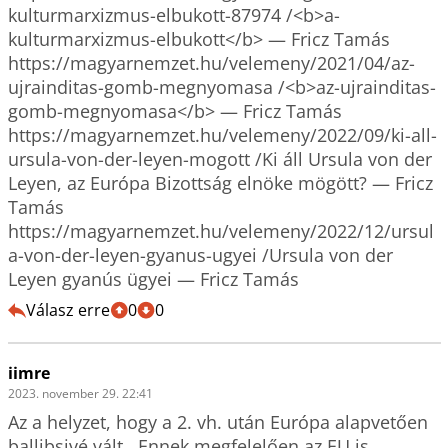
kulturmarxizmus-elbukott-87974 /<b>a-
kulturmarxizmus-elbukott</b> — Fricz Tamás

https://magyarnemzet.hu/velemeny/2021/04/az-
ujrainditas-gomb-megnyomasa /<b>az-ujrainditas-
gomb-megnyomasa</b> — Fricz Tamás

https://magyarnemzet.hu/velemeny/2022/09/ki-all-
ursula-von-der-leyen-mogott /Ki áll Ursula von der 
Leyen, az Európa Bizottság elnöke mögött? — Fricz 
Tamás

https://magyarnemzet.hu/velemeny/2022/12/ursul
a-von-der-leyen-gyanus-ugyei /Ursula von der 
Válasz erre
0
0
iimre
2023. november 29. 22:41
Az a helyzet, hogy a 2. vh. után Európa alapvetően 
ballibsivé vált . Ennek megfelelően az EU is 