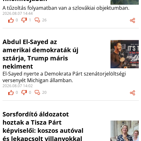
A tűzoltás folyamatban van a szlovákiai objektumban.
2026.08.07 14:44
0
1
26
Abdul El-Sayed az
amerikai demokraták új
sztárja, Trump máris
nekiment
El-Sayed nyerte a Demokrata Párt szenátorjelöltségi
versenyét Michigan államban.
2026.08.07 14:02
0
0
20
Sorsfordító áldozatot
hoztak a Tisza Párt
képviselői: koszos autóval
és lekapcsolt villanyokkal