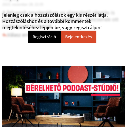
2023. november 28. 22:35
A felsorolt országokban az alapszintű oktatás is 
Jelenleg csak a hozzászólások egy kis részét látja.
probléma, nemhogy a szakképzés. Nincsenek ott 
Hozzászóláshoz és a további kommentek
szakképzett emberek.
megtekintéséhez lépjen be, vagy regisztráljon!
Válasz erre
0
0
Regisztráció
Bejelentkezés