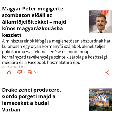
Magyar Péter megígérte,
szombaton előáll az
államfőjelöltekkel – majd
kínos magyarázkodásba
kezdett
A miniszterelnök kifogása meglehetősen abszurdnak hat,
különösen egy olyan kormányfő szájából, akinek teljes
politikai imázsa, felemelkedése és mindennapi
kormányzati tevékenysége szinte kizárólag a közösségi
médiára és a Facebook használatára épül.
2026.08.07 15:39
0
7
53
Drake zenei producere,
Gordo pörgeti majd a
lemezeket a budai
Várban