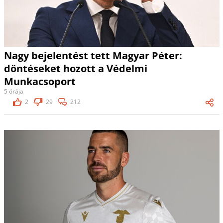
Nagy bejelentést tett Magyar Péter:
döntéseket hozott a Védelmi
Munkacsoport
5 órája
2
29
212