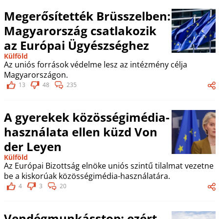
Megerősítették Brüsszelben:
Magyarország csatlakozik
az Európai Ügyészséghez
Külföld
Az uniós források védelme lesz az intézmény célja
Magyarországon.
13
48
235
A gyerekek közösségimédia-
használata ellen küzd Von
der Leyen
Külföld
Az Európai Bizottság elnöke uniós szintű tilalmat vezetne
be a kiskorúak közösségimédia-használatára.
4
3
20
Vendégmunkásstop: ezért