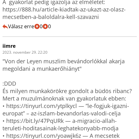
A  gyakorlat pedig igazolja az elméletet: 
https://888.hu/article-kiadtak-az-ukazt-az-olasz-
mecsetben-a-baloldalra-kell-szavazni 
Válasz erre
0
0
iimre
2023. november 29. 22:20
"Von der Leyen muszlim bevándorlókkal akarja 
megoldani a munkaerőhiányt"

:DDD

És milyen munkakörökre gondolt a büdös ribanc? 

Mert a muzulmánoknak van gyakorlatuk ebben:

• https://tinyurl.com/ytplkycl — ”le-fogjuk-igazni-
europat” – az-iszlam-bevandorlas-valodi-celja

• https://bit.ly/47PqURk — a-migracio-allah-
teruleti-hoditasainak-leghatekonyabb-modja 

• https://tinyurl.com/yoawjk6z — A mecsetek 