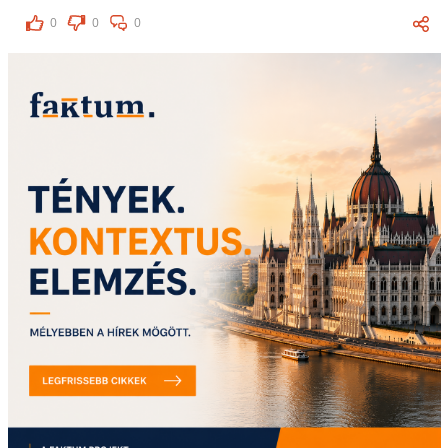
0
0
0