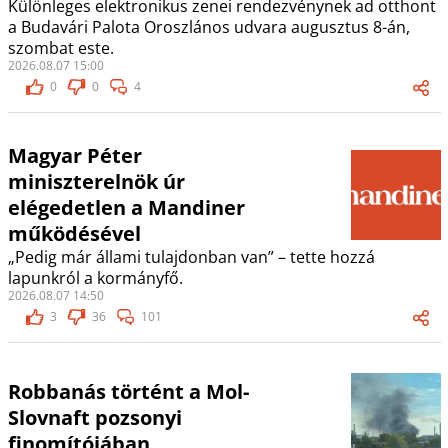
Különleges elektronikus zenei rendezvénynek ad otthont
a Budavári Palota Oroszlános udvara augusztus 8-án,
szombat este.
2026.08.07 15:00
0
0
4
Magyar Péter
miniszterelnök úr
elégedetlen a Mandiner
működésével
„Pedig már állami tulajdonban van” – tette hozzá
lapunkról a kormányfő.
2026.08.07 14:50
3
36
101
Robbanás történt a Mol-
Slovnaft pozsonyi
finomítójában