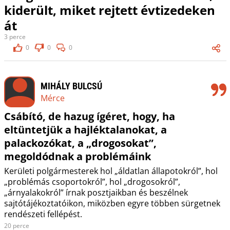
kiderült, miket rejtett évtizedeken
át
3 perce
0
0
0
MIHÁLY BULCSÚ
Mérce
Csábító, de hazug ígéret, hogy, ha
eltüntetjük a hajléktalanokat, a
palackozókat, a „drogosokat”,
megoldódnak a problémáink
Kerületi polgármesterek hol „áldatlan állapotokról”, hol
„problémás csoportokról”, hol „drogosokról”,
„árnyalakokról” írnak posztjaikban és beszélnek
sajtótájékoztatóikon, miközben egyre többen sürgetnek
rendészeti fellépést.
20 perce