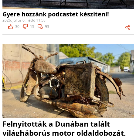
Gyere hozzánk podcastet készíteni!
2026. július 6. hétfő 11:58
30
15
93
Felnyitották a Dunában talált
világháborús motor oldaldobozát,