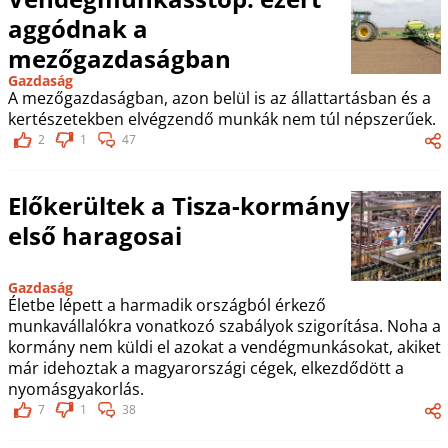
aggódnak a
mezőgazdaságban
Gazdaság
A mezőgazdaságban, azon belül is az állattartásban és a
kertészetekben elvégzendő munkák nem túl népszerűek.
2
1
47
Előkerültek a Tisza-kormány
első haragosai
Gazdaság
Életbe lépett a harmadik országból érkező
munkavállalókra vonatkozó szabályok szigorítása. Noha a
kormány nem küldi el azokat a vendégmunkásokat, akiket
már idehoztak a magyarországi cégek, elkezdődött a
nyomásgyakorlás.
7
1
38