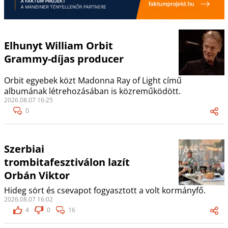
Elhunyt William Orbit
Grammy-díjas producer
Orbit egyebek közt Madonna Ray of Light című
albumának létrehozásában is közreműködött.
2026.08.07 16:25
0
Szerbiai
trombitafesztiválon lazít
Orbán Viktor
Hideg sört és csevapot fogyasztott a volt kormányfő.
2026.08.07 16:02
4
0
16