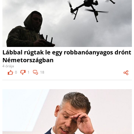
Lábbal rúgtak le egy robbanóanyagos drónt
Németországban
4 órája
0
1
18