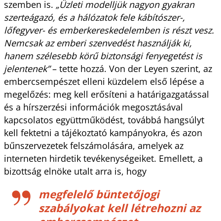
szemben is.
„Üzleti modelljük nagyon gyakran
szerteágazó, és a hálózatok fele kábítószer-,
lőfegyver- és emberkereskedelemben is részt vesz.
Nemcsak az emberi szenvedést használják ki,
hanem szélesebb körű biztonsági fenyegetést is
jelentenek”
– tette hozzá. Von der Leyen szerint, az
embercsempészet elleni küzdelem első lépése a
megelőzés: meg kell erősíteni a határigazgatással
és a hírszerzési információk megosztásával
kapcsolatos együttműködést, továbbá hangsúlyt
kell fektetni a tájékoztató kampányokra, és azon
bűnszervezetek felszámolására, amelyek az
interneten hirdetik tevékenységeiket. Emellett, a
bizottság elnöke utalt arra is, hogy
megfelelő büntetőjogi
szabályokat kell létrehozni az