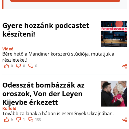
Gyere hozzánk podcastet
készíteni!
Videó
Bérelhető a Mandiner korszerű stúdiója, mutatjuk a
részleteket!
0
0
0
Odesszát bombázzák az
oroszok, Von der Leyen
Kijevbe érkezett
Külföld
Tovább zajlanak a háborús események Ukrajnában.
6
1
100