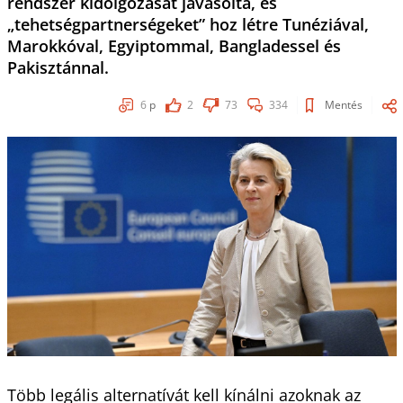
rendszer kidolgozását javasolta, és
„tehetségpartnerségeket” hoz létre Tunéziával,
Marokkóval, Egyiptommal, Bangladessel és
Pakisztánnal.
6
p
2
73
334
Mentés
Több legális alternatívát kell kínálni azoknak az