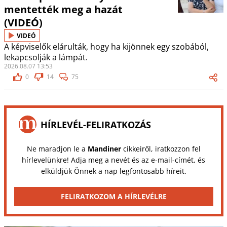
mentették meg a hazát
(VIDEÓ)
VIDEÓ
A képviselők elárulták, hogy ha kijönnek egy szobából,
lekapcsolják a lámpát.
2026.08.07 13:53
0
14
75
HÍRLEVÉL-FELIRATKOZÁS
Ne maradjon le a
Mandiner
cikkeiről, iratkozzon fel
hírlevelünkre! Adja meg a nevét és az e-mail-címét, és
elküldjük Önnek a nap legfontosabb híreit.
FELIRATKOZOM A HÍRLEVÉLRE