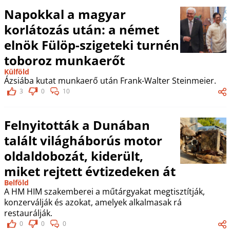
Napokkal a magyar
korlátozás után: a német
elnök Fülöp-szigeteki turnén
toboroz munkaerőt
Külföld
Ázsiába kutat munkaerő után Frank-Walter Steinmeier.
3
0
10
Felnyitották a Dunában
talált világháborús motor
oldaldobozát, kiderült,
miket rejtett évtizedeken át
Belföld
A HM HIM szakemberei a műtárgyakat megtisztítják,
konzerválják és azokat, amelyek alkalmasak rá
restaurálják.
0
0
0