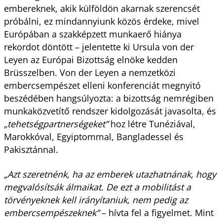
embereknek, akik külföldön akarnak szerencsét
próbálni, ez mindannyiunk közös érdeke, mivel
Európában a szakképzett munkaerő hiánya
rekordot döntött – jelentette ki Ursula von der
Leyen az Európai Bizottság elnöke kedden
Brüsszelben. Von der Leyen a nemzetközi
embercsempészet elleni konferenciát megnyitó
beszédében hangsúlyozta: a bizottság nemrégiben
munkaközvetítő rendszer kidolgozását javasolta, és
„tehetségpartnerségeket”
hoz létre Tunéziával,
Marokkóval, Egyiptommal, Bangladessel és
Pakisztánnal.
„Azt szeretnénk, ha az emberek utazhatnának, hogy
megvalósítsák álmaikat. De ezt a mobilitást a
törvényeknek kell irányítaniuk, nem pedig az
embercsempészeknek”
– hívta fel a figyelmet. Mint