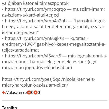
valójában katonai támaszpontok

• https://tinyurl.com/ymcoqrqo — muszlim-imam: 
az-iszlam-a-kard-altal-terjed 

• https://tinyurl.com/ymp4a2nb — "harcolni-foguk-
ha-egy-allam-a-sajat-teruleten-megakadalyozza-az-
iszlam-terjedeset" 

• https://tinyurl.com/yn66gkz8 — kutatasi-
eredmeny-10%-“igaz-hivo”-kepes-megvaltoztatni-a-
teljes-tarsadalmat 

• https://tinyurl.com/yl6vart5 — mit-fognak-tenni-a-
muzulmanok-ha-mar-eleg-erosek-lesznek (egy 
muzulmán jogtudós előadásában)

https://tinyurl.com/ypesj5qc /nicolai-sennels-
Válasz erre
0
0
Tarpibp