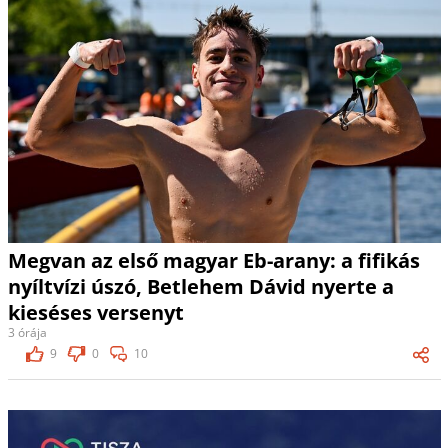
Megvan az első magyar Eb-arany: a fifikás
nyíltvízi úszó, Betlehem Dávid nyerte a
kieséses versenyt
3 órája
9
0
10