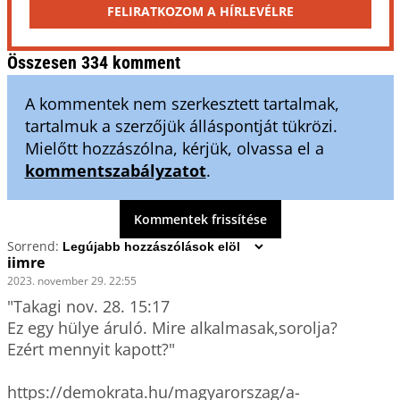
FELIRATKOZOM A HÍRLEVÉLRE
Összesen 334 komment
A kommentek nem szerkesztett tartalmak,
tartalmuk a szerzőjük álláspontját tükrözi.
Mielőtt hozzászólna, kérjük, olvassa el a
kommentszabályzatot
.
Kommentek frissítése
Sorrend:
iimre
2023. november 29. 22:55
"Takagi nov. 28. 15:17

Ez egy hülye áruló. Mire alkalmasak,sorolja?

Ezért mennyit kapott?"

https://demokrata.hu/magyarorszag/a-