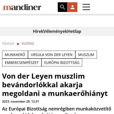
Hírek
Vélemények
Hetilap
Főoldal
Külföld
⬤
MUNKAERŐ
URSULA VON DER LEYEN
MUSZLIM
EMBERCSEMPÉSZET
EURÓPAI BIZOTTSÁG
Von der Leyen muszlim
bevándorlókkal akarja
megoldani a munkaerőhiányt
2023. november 28. 12:31
Az Európai Bizottság nemrégiben munkaközvetítő