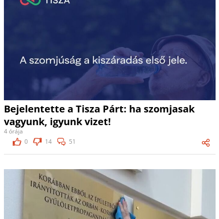
Bejelentette a Tisza Párt: ha szomjasak
vagyunk, igyunk vizet!
4 órája
0
14
51