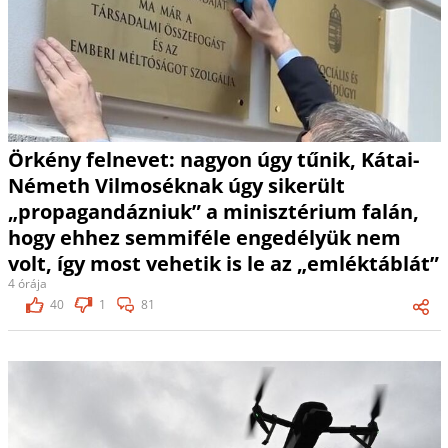
Örkény felnevet: nagyon úgy tűnik, Kátai-
Németh Vilmoséknak úgy sikerült
„propagandázniuk” a minisztérium falán,
hogy ehhez semmiféle engedélyük nem
volt, így most vehetik is le az „emléktáblát”
4 órája
40
1
81