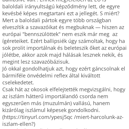
baloldali irányultságú képződmény lett, de egyre 
kevésbé képes megtartani ezt a jellegét. S miért? 
Mert a baloldali pártok egyre több országban 
elveszítik a szavazóikat és megbuknak — hiszen az 
európai "bennszülöttek" nem eszik már meg  az 
ígéreteiket. Ezért ballipsiék úgy számoltak, hogy ha 
sok prolit importálnak és beleteszik őket az európai 
jólétbe, akkor azok majd hálásak lesznek nekik, és 
megint lesz szavazóbázisuk. 

Jó okkal gondolhatjuk azt, hogy ezért gáncsolnak el 
bármiféle önvédelmi reflex által kiváltott 
cselekedetet. 

Csak hát az okosok elfelejtették megvizsgálni, hogy 
az iszlám hátterű importálandó csorda nem 
egyszerűen más (muzulmán) vallású, hanem 
kizárólag iszlámul képesek gondolkodni. 
(https://tinyurl.com/ypesj5qc /miert-harcolunk-az-
iszlam-ellen?)
